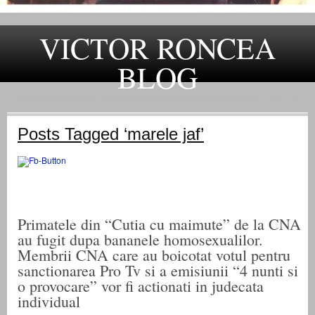
VICTOR RONCEA
BLOG
„ADEVARUL RAMANE, ORICARE AR FI SOARTA SLUJITORILOR SAI" – GH. I. B.
Posts Tagged ‘marele jaf’
Primatele din “Cutia cu maimute” de la CNA
au fugit dupa bananele homosexualilor.
Membrii CNA care au boicotat votul pentru
sanctionarea Pro Tv si a emisiunii “4 nunti si
o provocare” vor fi actionati in judecata
individual