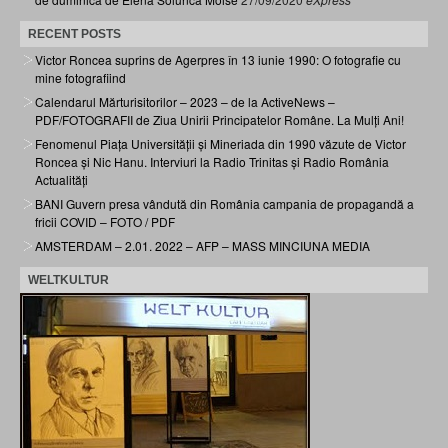
RECENT POSTS
Victor Roncea suprins de Agerpres în 13 iunie 1990: O fotografie cu
mine fotografiind
Calendarul Mărturisitorilor – 2023 – de la ActiveNews –
PDF/FOTOGRAFII de Ziua Unirii Principatelor Române. La Mulți Ani!
Fenomenul Piața Universității și Mineriada din 1990 văzute de Victor
Roncea și Nic Hanu. Interviuri la Radio Trinitas și Radio România
Actualități
BANI Guvern presa vândută din România campania de propagandă a
fricii COVID – FOTO / PDF
AMSTERDAM – 2.01. 2022 – AFP – MASS MINCIUNA MEDIA
WELTKULTUR