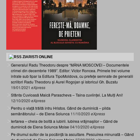
ZIARISTI ONLINE
Generalul Radu Theodoru despre “MÂNA MOSCOVEI – Documentele
crimei din decembrie 1989”. Editor: Victor Roncea. Primele trei volume
intrate sub tipar la Editura TipoMoldova, cu prefețe semnate de generalii
scriitori Radu Theodoru și Aurel Rogojan și istoricul Gh. Buzatu
19/01/2021
eXpress
Sfânta Cuvioasă Maică Parascheva – Taina cuviinței. La Mulți Ani!
12/10/2020
eXpress
Pentru o viață trăită întru Hristos. Gând de duminică – pilda
semănătorului – de Elena Solunca
11/10/2020
eXpress
Iertarea – cheia de boltă a iubirii. Iubirea vrăjmașilor – Gând de
duminică de Elena Solunca Moise
04/10/2020
eXpress
Pe drumul suitor de la pocăință la ascultare. Pescuirea minunată – Gând
de duminică de Elena Solunca Moise
27/09/2020
eXpress