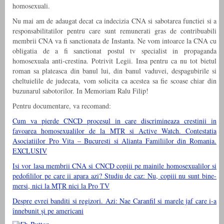
homosexuali.
Nu mai am de adaugat decat ca indecizia CNA si sabotarea functiei si a
responsabilitatilor pentru care sunt remunerati gras de contribuabili
membrii CNA va fi sanctionata de Instanta. Ne vom intoarce la CNA cu
obligatia de a fi sanctionat postul tv specialist in propaganda
homosexuala anti-crestina. Potrivit Legii. Insa pentru ca nu tot bietul
roman sa plateasca din banul lui, din banul vaduvei, despagubirile si
cheltuielile de judecata, vom solicita ca acestea sa fie scoase chiar din
buzunarul sabotorilor. In Memoriam Ralu Filip!
Pentru documentare, va recomand:
Cum va pierde CNCD procesul in care discrimineaza crestinii in
favoarea homosexualilor de la MTR si Active Watch. Contestatia
Asociatiilor Pro Vita – Bucuresti si Alianta Familiilor din Romania.
EXCLUSIV
Isi vor lasa membrii CNA si CNCD copiii pe mainile homosexualilor si
pedofililor pe care ii apara azi? Studiu de caz: Nu, copiii nu sunt bine-
mersi, nici la MŢR nici la Pro TV
Despre evrei banditi si regizori. Azi: Nae Caranfil si marele jaf care i-a
înnebunit şi pe americani