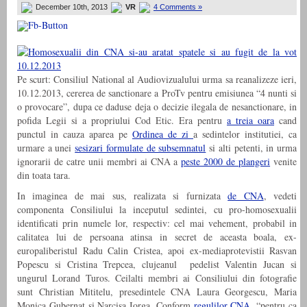
December 10th, 2013
VR
4 Comments »
Pe scurt: Consiliul National al Audiovizualului urma sa reanalizeze ieri,
10.12.2013, cererea de sanctionare a ProTv pentru emisiunea “4 nunti si
o provocare”, dupa ce daduse deja o decizie ilegala de nesanctionare, in
pofida Legii si a propriului Cod Etic. Era pentru
a treia oara
cand
punctul in cauza aparea pe
Ordinea de zi
a sedintelor institutiei, ca
urmare a unei
sesizari formulate de subsemnatul
si alti petenti, in urma
ignorarii de catre unii membri ai CNA a
peste 2000 de plangeri
venite
din toata tara.
In imaginea de mai sus, realizata si furnizata
de CNA
, vedeti
componenta Consiliului la inceputul sedintei, cu pro-homosexualii
identificati prin numele lor, respectiv: cel mai vehement, probabil in
calitatea lui de persoana atinsa in secret de aceasta boala, ex-
europaliberistul Radu Calin Cristea, apoi ex-mediaprotevistii Rasvan
Popescu si Cristina Trepcea, clujeanul pedelist Valentin Jucan si
ungurul Lorand Turos. Ceilalti membri ai Consiliului din fotografie
sunt Christian Mititelu, presedintele CNA Laura Georgescu, Maria
Monica Gubernat si Narcisa Iorga. Conform
regulilor CNA
, “pentru ca