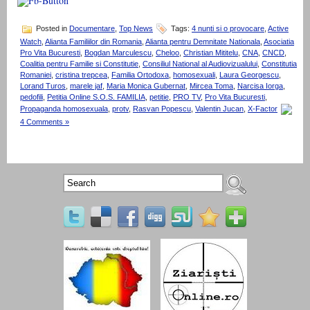
Posted in
Documentare
,
Top News
Tags:
4 nunti si o provocare
,
Active
Watch
,
Alianta Familiilor din Romania
,
Alianta pentru Demnitate Nationala
,
Asociatia
Pro Vita Bucuresti
,
Bogdan Marculescu
,
Cheloo
,
Christian Mititelu
,
CNA
,
CNCD
,
Coalitia pentru Familie si Constitutie
,
Consiliul National al Audiovizualului
,
Constitutia
Romaniei
,
cristina trepcea
,
Familia Ortodoxa
,
homosexuali
,
Laura Georgescu
,
Lorand Turos
,
marele jaf
,
Maria Monica Gubernat
,
Mircea Toma
,
Narcisa Iorga
,
pedofili
,
Petitia Online S.O.S. FAMILIA
,
petitie
,
PRO TV
,
Pro Vita Bucuresti
,
Propaganda homosexuala
,
protv
,
Rasvan Popescu
,
Valentin Jucan
,
X-Factor
4 Comments »