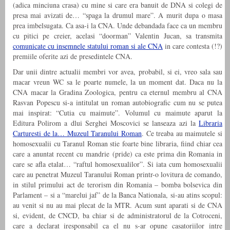
(adica minciuna crasa) cu mine si care era banuit de DNA si colegi de
presa mai avizati de… “spaga la drumul mare”. A murit dupa o masa
prea imbelsugata. Ca asa-i la CNA. Unde debandada face ca un membru
cu pitici pe creier, acelasi “doorman” Valentin Jucan, sa transmita
comunicate cu insemnele statului roman si ale CNA
in care contesta (!?)
premiile oferite azi de presedintele CNA.
Dar unii dintre actualii membri vor avea, probabil, si ei, vreo sala sau
macar vreun WC sa le poarte numele, la un moment dat. Daca nu la
CNA macar la Gradina Zoologica, pentru ca eternul membru al CNA
Rasvan Popescu si-a intitulat un roman autobiografic cum nu se putea
mai inspirat: “Cutia cu maimute”. Volumul cu maimute aparut la
Editura Polirom a dlui Serghei Moscovici se lanseaza azi la
Libraria
Carturesti de la… Muzeul Taranului Roman
. Ce treaba au maimutele si
homosexualii cu Taranul Roman stie foarte bine libraria, fiind chiar cea
care a anuntat recent cu mandrie (pride) ca este prima din Romania in
care se afla etalat… “raftul homosexualilor”. Si iata cum homosexualii
care au penetrat Muzeul Taranului Roman printr-o lovitura de comando,
in stilul primului act de terorism din Romania – bomba bolsevica din
Parlament – si a “marelui jaf” de la Banca Nationala, si-au atins scopul:
au venit si nu au mai plecat de la MTR. Acum sunt aparati si de CNA
si, evident, de CNCD, ba chiar si de administratorul de la Cotroceni,
care a declarat iresponsabil ca el nu s-ar opune casatoriilor intre