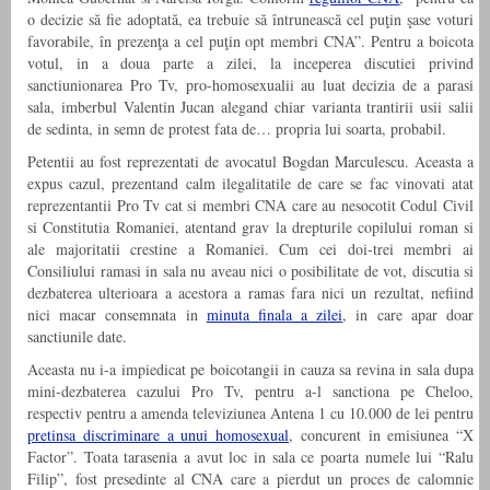
o decizie să fie adoptată, ea trebuie să întrunească cel puţin şase voturi
favorabile, în prezenţa a cel puţin opt membri CNA”. Pentru a boicota
votul, in a doua parte a zilei, la inceperea discutiei privind
sanctiunionarea Pro Tv, pro-homosexualii au luat decizia de a parasi
sala, imberbul Valentin Jucan alegand chiar varianta trantirii usii salii
de sedinta, in semn de protest fata de… propria lui soarta, probabil.
Petentii au fost reprezentati de avocatul Bogdan Marculescu. Aceasta a
expus cazul, prezentand calm ilegalitatile de care se fac vinovati atat
reprezentantii Pro Tv cat si membri CNA care au nesocotit Codul Civil
si Constitutia Romaniei, atentand grav la drepturile copilului roman si
ale majoritatii crestine a Romaniei. Cum cei doi-trei membri ai
Consiliului ramasi in sala nu aveau nici o posibilitate de vot, discutia si
dezbaterea ulterioara a acestora a ramas fara nici un rezultat, nefiind
nici macar consemnata in
minuta finala a zilei
, in care apar doar
sanctiunile date.
Aceasta nu i-a impiedicat pe boicotangii in cauza sa revina in sala dupa
mini-dezbaterea cazului Pro Tv, pentru a-l sanctiona pe Cheloo,
respectiv pentru a amenda televiziunea Antena 1 cu 10.000 de lei pentru
pretinsa discriminare a unui homosexual
, concurent in emisiunea “X
Factor”. Toata tarasenia a avut loc in sala ce poarta numele lui “Ralu
Filip”, fost presedinte al CNA care a pierdut un proces de calomnie