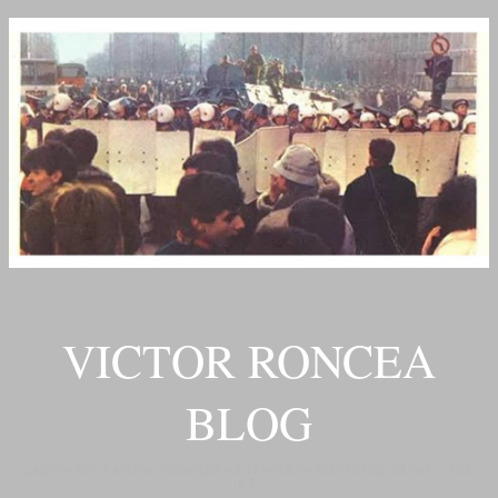
VICTOR RONCEA
BLOG
„ADEVARUL RAMANE, ORICARE AR FI SOARTA SLUJITORILOR SAI" – GH.
I. B.