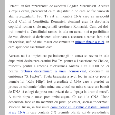
Petentii au fost reprezentati de avocatul Bogdan Marculescu. Aceasta
a expus cazul, prezentand calm ilegalitatile de care se fac vinovati
atat reprezentantii Pro Tv cat si membri CNA care au nesocotit
Codul Civil si Constitutia Romaniei, atentand grav la drepturile
copilului roman si ale majoritatii crestine a Romaniei. Cum cei doi-
trei membri ai Consiliului ramasi in sala nu aveau nici o posibilitate
de vot, discutia si dezbaterea ulterioara a acestora a ramas fara nici
un rezultat, nefiind nici macar consemnata in
minuta finala a zilei
, in
care apar doar sanctiunile date.
Aceasta nu i-a impiedicat pe boicotangii in cauza sa revina in sala
dupa mini-dezbaterea cazului Pro Tv, pentru a-l sanctiona pe Cheloo,
respectiv pentru a amenda televiziunea Antena 1 cu 10.000 de lei
pentru
pretinsa discriminare a unui homosexual
, concurent in
emisiunea “X Factor”. Toata tarasenia a avut loc in sala ce poarta
numele lui “Ralu Filip”, fost presedinte al CNA care a pierdut un
proces de calomnie (adica minciuna crasa) cu mine si care era banuit
de DNA si colegi de presa mai avizati de… “spaga la drumul mare”.
A murit dupa o masa prea imbelsugata. Ca asa-i la CNA. Unde
debandada face ca un membru cu pitici pe creier, acelasi “doorman”
Valentin Jucan, sa transmita
comunicate cu insemnele statului roman
si ale CNA
in care contesta (!?) premiile oferite azi de presedintele