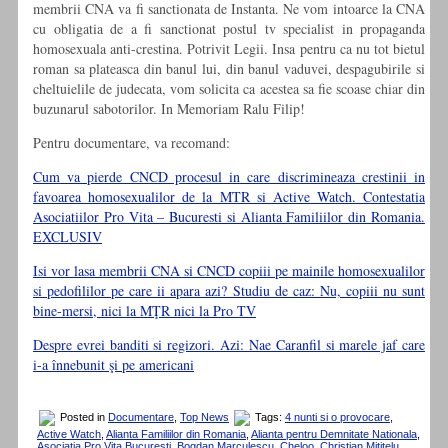
membrii CNA va fi sanctionata de Instanta. Ne vom intoarce la CNA
cu obligatia de a fi sanctionat postul tv specialist in propaganda
homosexuala anti-crestina. Potrivit Legii. Insa pentru ca nu tot bietul
roman sa plateasca din banul lui, din banul vaduvei, despagubirile si
cheltuielile de judecata, vom solicita ca acestea sa fie scoase chiar din
buzunarul sabotorilor. In Memoriam Ralu Filip!
Pentru documentare, va recomand:
Cum va pierde CNCD procesul in care discrimineaza crestinii in
favoarea homosexualilor de la MTR si Active Watch. Contestatia
Asociatiilor Pro Vita – Bucuresti si Alianta Familiilor din Romania.
EXCLUSIV
Isi vor lasa membrii CNA si CNCD copiii pe mainile homosexualilor
si pedofililor pe care ii apara azi? Studiu de caz: Nu, copiii nu sunt
bine-mersi, nici la MŢR nici la Pro TV
Despre evrei banditi si regizori. Azi: Nae Caranfil si marele jaf care
i-a înnebunit şi pe americani
Posted in
Documentare
,
Top News
Tags:
4 nunti si o provocare
,
Active Watch
,
Alianta Familiilor din Romania
,
Alianta pentru Demnitate Nationala
,
Asociatia Pro Vita Bucuresti
,
Bogdan Marculescu
,
Cheloo
,
Christian Mititelu
,