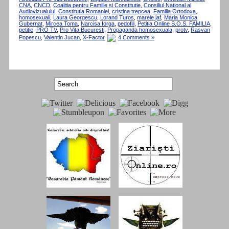
CNA
,
CNCD
,
Coalitia pentru Familie si Constitutie
,
Consiliul National al
Audiovizualului
,
Constitutia Romaniei
,
cristina trepcea
,
Familia Ortodoxa
,
homosexuali
,
Laura Georgescu
,
Lorand Turos
,
marele jaf
,
Maria Monica
Gubernat
,
Mircea Toma
,
Narcisa Iorga
,
pedofili
,
Petitia Online S.O.S. FAMILIA
,
petitie
,
PRO TV
,
Pro Vita Bucuresti
,
Propaganda homosexuala
,
protv
,
Rasvan
Popescu
,
Valentin Jucan
,
X-Factor
4 Comments »