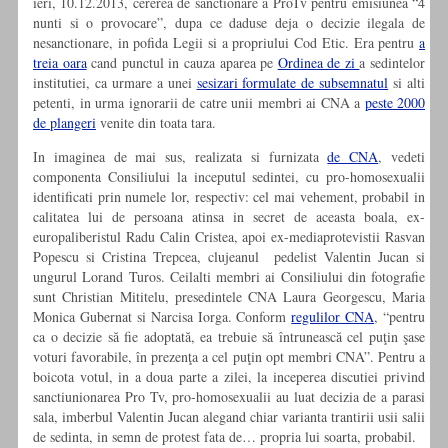
ieri, 10.12.2013, cererea de sanctionare a ProTv pentru emisiunea “4
nunti si o provocare”, dupa ce daduse deja o decizie ilegala de
nesanctionare, in pofida Legii si a propriului Cod Etic. Era pentru
a
treia oara
cand punctul in cauza aparea pe
Ordinea de zi
a sedintelor
institutiei, ca urmare a unei
sesizari formulate de subsemnatul
si alti
petenti, in urma ignorarii de catre unii membri ai CNA a
peste 2000
de plangeri
venite din toata tara.
In imaginea de mai sus, realizata si furnizata
de CNA
, vedeti
componenta Consiliului la inceputul sedintei, cu pro-homosexualii
identificati prin numele lor, respectiv: cel mai vehement, probabil in
calitatea lui de persoana atinsa in secret de aceasta boala, ex-
europaliberistul Radu Calin Cristea, apoi ex-mediaprotevistii Rasvan
Popescu si Cristina Trepcea, clujeanul pedelist Valentin Jucan si
ungurul Lorand Turos. Ceilalti membri ai Consiliului din fotografie
sunt Christian Mititelu, presedintele CNA Laura Georgescu, Maria
Monica Gubernat si Narcisa Iorga. Conform
regulilor CNA
, “pentru
ca o decizie să fie adoptată, ea trebuie să întrunească cel puţin şase
voturi favorabile, în prezenţa a cel puţin opt membri CNA”. Pentru a
boicota votul, in a doua parte a zilei, la inceperea discutiei privind
sanctiunionarea Pro Tv, pro-homosexualii au luat decizia de a parasi
sala, imberbul Valentin Jucan alegand chiar varianta trantirii usii salii
de sedinta, in semn de protest fata de… propria lui soarta, probabil.