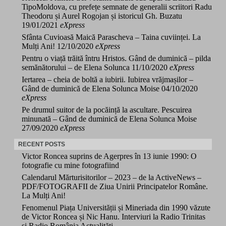
TipoMoldova, cu prefețe semnate de generalii scriitori Radu
Theodoru și Aurel Rogojan și istoricul Gh. Buzatu
19/01/2021
eXpress
Sfânta Cuvioasă Maică Parascheva – Taina cuviinței. La
Mulți Ani!
12/10/2020
eXpress
Pentru o viață trăită întru Hristos. Gând de duminică – pilda
semănătorului – de Elena Solunca
11/10/2020
eXpress
Iertarea – cheia de boltă a iubirii. Iubirea vrăjmașilor –
Gând de duminică de Elena Solunca Moise
04/10/2020
eXpress
Pe drumul suitor de la pocăință la ascultare. Pescuirea
minunată – Gând de duminică de Elena Solunca Moise
27/09/2020
eXpress
RECENT POSTS
Victor Roncea suprins de Agerpres în 13 iunie 1990: O
fotografie cu mine fotografiind
Calendarul Mărturisitorilor – 2023 – de la ActiveNews –
PDF/FOTOGRAFII de Ziua Unirii Principatelor Române.
La Mulți Ani!
Fenomenul Piața Universității și Mineriada din 1990 văzute
de Victor Roncea și Nic Hanu. Interviuri la Radio Trinitas
și Radio România Actualități