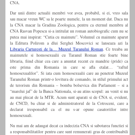
CNA.
Dar unii dintre actualii membri vor avea, probabil, si ei, vreo sala
sau macar vreun WC sa le poarte numele, la un moment dat. Daca nu
la CNA macar la Gradina Zoologica, pentru ca eternul membru al
CNA Rasvan Popescu si-a intitulat un roman autobiografic cum nu se
putea mai inspirat: “Cutia cu maimute”. Volumul cu maimute aparut
la Editura Polirom a dlui Serghei Moscovici se lanseaza azi la
Libraria Carturesti de la… Muzeul Taranului Roman
. Ce treaba au
maimutele si homosexualii cu Taranul Roman stie foarte bine
libraria, fiind chiar cea care a anuntat recent cu mandrie (pride) ca
este prima din Romania in care se afla etalat… “raftul
homosexualilor”. Si iata cum homosexualii care au penetrat Muzeul
Taranului Roman printr-o lovitura de comando, in stilul primului act
de terorism din Romania – bomba bolsevica din Parlament – si a
“marelui jaf” de la Banca Nationala, si-au atins scopul: au venit si nu
au mai plecat de la MTR. Acum sunt aparati si de CNA si, evident,
de CNCD, ba chiar si de administratorul de la Cotroceni, care a
declarat iresponsabil ca el nu s-ar opune casatoriilor intre
homosexuali.
Nu mai am de adaugat decat ca indecizia CNA si sabotarea functiei si
a responsabilitatilor pentru care sunt remunerati gras de contribuabili