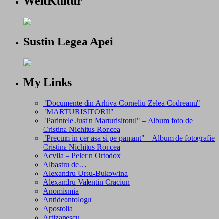
WeltKultur
Sustin Legea Apei
My Links
"Documente din Arhiva Corneliu Zelea Codreanu"
"MARTURISITORII"
"Parintele Justin Marturisitorul" – Album foto de
Cristina Nichitus Roncea
"Precum in cer asa si pe pamant" – Album de fotografie
Cristina Nichitus Roncea
Acvila – Pelerin Ortodox
Albastru de…
Alexandru Ursu-Bukowina
Alexandru Valentin Craciun
Anomismia
Antideontologu'
Apostolia
Artizanescu