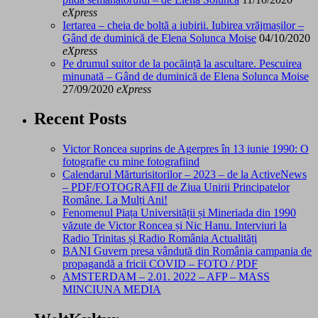
eXpress
Iertarea – cheia de boltă a iubirii. Iubirea vrăjmașilor –
Gând de duminică de Elena Solunca Moise
04/10/2020
eXpress
Pe drumul suitor de la pocăință la ascultare. Pescuirea
minunată – Gând de duminică de Elena Solunca Moise
27/09/2020
eXpress
Recent Posts
Victor Roncea suprins de Agerpres în 13 iunie 1990: O
fotografie cu mine fotografiind
Calendarul Mărturisitorilor – 2023 – de la ActiveNews
– PDF/FOTOGRAFII de Ziua Unirii Principatelor
Române. La Mulți Ani!
Fenomenul Piața Universității și Mineriada din 1990
văzute de Victor Roncea și Nic Hanu. Interviuri la
Radio Trinitas și Radio România Actualități
BANI Guvern presa vândută din România campania de
propagandă a fricii COVID – FOTO / PDF
AMSTERDAM – 2.01. 2022 – AFP – MASS
MINCIUNA MEDIA