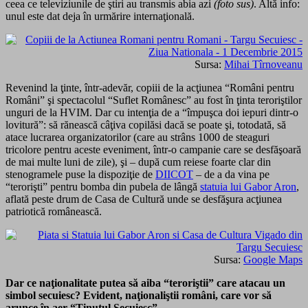
ceea ce televiziunile de ştiri au transmis abia azi
(foto sus)
. Altă info:
unul este dat deja în urmărire internaţională.
Sursa:
Mihai Tîrnoveanu
Revenind la ţinte, într-adevăr, copiii de la acţiunea “Români pentru
Români” şi spectacolul “Suflet Românesc” au fost în ţinta teroriştilor
unguri de la HVIM. Dar cu intenţia de a “împuşca doi iepuri dintr-o
lovitură”: să rănească câţiva copilăsi dacă se poate şi, totodată, să
atace lucrarea organizatorilor (care au strâns 1000 de steaguri
tricolore pentru aceste eveniment, într-o campanie care se desfăşoară
de mai multe luni de zile), şi – după cum reiese foarte clar din
stenogramele puse la dispoziţie de
DIICOT
– de a da vina pe
“terorişti” pentru bomba din pubela de lângă
statuia lui Gabor Aron
,
aflată peste drum de Casa de Cultură unde se desfăşura acţiunea
patriotică românească.
Sursa:
Google Maps
Dar ce naţionalitate putea să aiba “teroriştii” care atacau un
simbol secuiesc? Evident, naţionaliştii români, care vor să
arunce în aer “Ţinutul Secuiesc”…