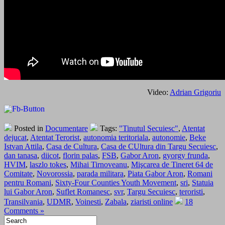
Video:
Adrian Grigoriu
Posted in
Documentare
Tags:
"Tinutul Secuiesc"
,
Atentat
dejucat
,
Atentat Terorist
,
autonomia teritoriala
,
autonomie
,
Beke
Istvan Attila
,
Casa de Cultura
,
Casa de CUltura din Targu Secuiesc
,
dan tanasa
,
diicot
,
florin palas
,
FSB
,
Gabor Aron
,
gyorgy frunda
,
HVIM
,
laszlo tokes
,
Mihai Tirnoveanu
,
Mişcarea de Tineret 64 de
Comitate
,
Novorossia
,
parada militara
,
Piata Gabor Aron
,
Romani
pentru Romani
,
Sixty-Four Counties Youth Movement
,
sri
,
Statuia
lui Gabor Aron
,
Suflet Romanesc
,
svr
,
Targu Secuiesc
,
teroristi
,
Transilvania
,
UDMR
,
Voinesti
,
Zabala
,
ziaristi online
18
Comments »