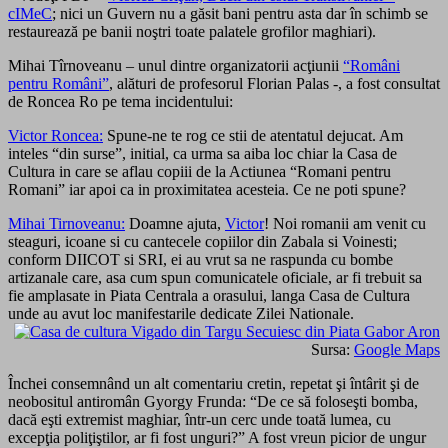
cIMeC
; nici un Guvern nu a găsit bani pentru asta dar în schimb se
restaurează pe banii noştri toate palatele grofilor maghiari).
Mihai Tîrnoveanu – unul dintre organizatorii acţiunii
“Români
pentru Români”
, alături de profesorul Florian Palas -, a fost consultat
de Roncea Ro pe tema incidentului:
Victor Roncea:
Spune-ne te rog ce stii de atentatul dejucat. Am
inteles “din surse”, initial, ca urma sa aiba loc chiar la Casa de
Cultura in care se aflau copiii de la Actiunea “Romani pentru
Romani” iar apoi ca in proximitatea acesteia. Ce ne poti spune?
Mihai Tirnoveanu:
Doamne ajuta,
Victor
! Noi romanii am venit cu
steaguri, icoane si cu cantecele copiilor din Zabala si Voinesti;
conform DIICOT si SRI, ei au vrut sa ne raspunda cu bombe
artizanale care, asa cum spun comunicatele oficiale, ar fi trebuit sa
fie amplasate in Piata Centrala a orasului, langa Casa de Cultura
unde au avut loc manifestarile dedicate Zilei Nationale.
Sursa:
Google Maps
Închei consemnând un alt comentariu cretin, repetat şi întârit şi de
neobositul antiromân Gyorgy Frunda: “De ce să foloseşti bomba,
dacă eşti extremist maghiar, într-un cerc unde toată lumea, cu
excepţia poliţiştilor, ar fi fost unguri?” A fost vreun picior de ungur