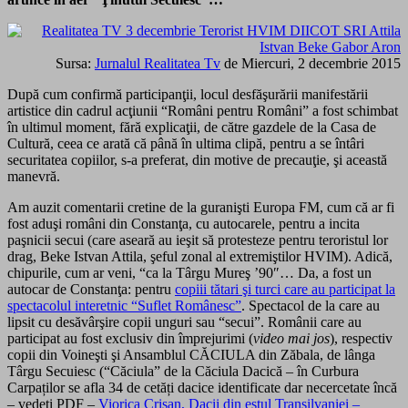
Sursa:
Jurnalul Realitatea Tv
de Miercuri, 2 decembrie 2015
După cum confirmă participanţii, locul desfăşurării manifestării
artistice din cadrul acţiunii “Români pentru Români” a fost schimbat
în ultimul moment, fără explicaţii, de către gazdele de la Casa de
Cultură, ceea ce arată că până în ultima clipă, pentru a se întâri
securitatea copiilor, s-a preferat, din motive de precauţie, şi această
manevră.
Am auzit comentarii cretine de la guranişti Europa FM, cum că ar fi
fost aduşi români din Constanţa, cu autocarele, pentru a incita
paşnicii secui (care aseară au ieşit să protesteze pentru teroristul lor
drag, Beke Istvan Attila, şeful zonal al extremiştilor HVIM). Adică,
chipurile, cum ar veni, “ca la Târgu Mureş ’90″… Da, a fost un
autocar de Constanţa: pentru
copiii tătari şi turci care au participat la
spectacolul interetnic “Suflet Românesc”
. Spectacol de la care au
lipsit cu desăvârşire copii unguri sau “secui”. Românii care au
participat au fost exclusiv din împrejurimi (
video mai jos
), respectiv
copii din Voineşti şi Ansamblul CĂCIULA din Zăbala, de lânga
Târgu Secuiesc (“Căciula” de la Căciula Dacică – în Curbura
Carpaților se afla 34 de cetăți dacice identificate dar necercetate încă
– vedeţi PDF –
Viorica Crişan, Dacii din estul Transilvaniei –