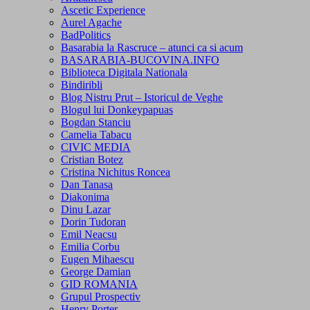
Ascetic Experience
Aurel Agache
BadPolitics
Basarabia la Rascruce – atunci ca si acum
BASARABIA-BUCOVINA.INFO
Biblioteca Digitala Nationala
Bindiribli
Blog Nistru Prut – Istoricul de Veghe
Blogul lui Donkeypapuas
Bogdan Stanciu
Camelia Tabacu
CIVIC MEDIA
Cristian Botez
Cristina Nichitus Roncea
Dan Tanasa
Diakonima
Dinu Lazar
Dorin Tudoran
Emil Neacsu
Emilia Corbu
Eugen Mihaescu
George Damian
GID ROMANIA
Grupul Prospectiv
Henry Porter