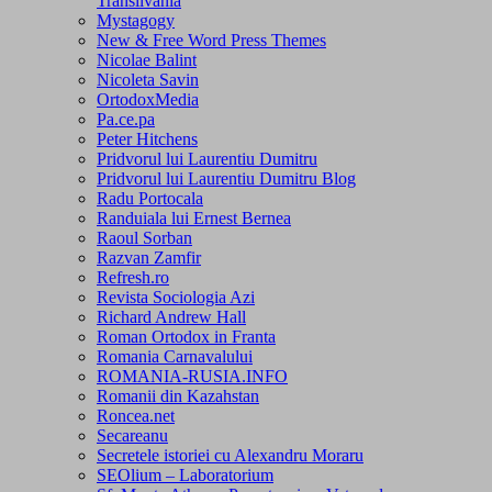
Transilvania
Mystagogy
New & Free Word Press Themes
Nicolae Balint
Nicoleta Savin
OrtodoxMedia
Pa.ce.pa
Peter Hitchens
Pridvorul lui Laurentiu Dumitru
Pridvorul lui Laurentiu Dumitru Blog
Radu Portocala
Randuiala lui Ernest Bernea
Raoul Sorban
Razvan Zamfir
Refresh.ro
Revista Sociologia Azi
Richard Andrew Hall
Roman Ortodox in Franta
Romania Carnavalului
ROMANIA-RUSIA.INFO
Romanii din Kazahstan
Roncea.net
Secareanu
Secretele istoriei cu Alexandru Moraru
SEOlium – Laboratorium