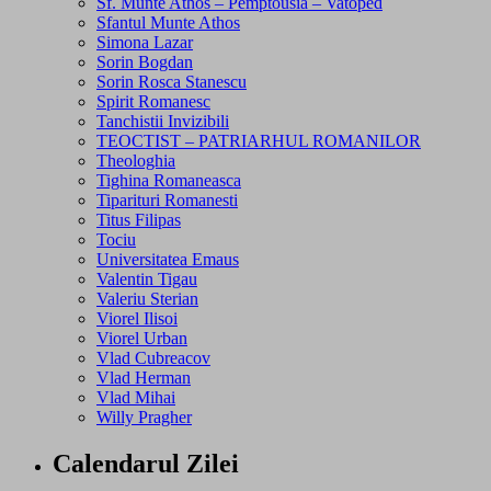
Sf. Munte Athos – Pemptousia – Vatoped
Sfantul Munte Athos
Simona Lazar
Sorin Bogdan
Sorin Rosca Stanescu
Spirit Romanesc
Tanchistii Invizibili
TEOCTIST – PATRIARHUL ROMANILOR
Theologhia
Tighina Romaneasca
Tiparituri Romanesti
Titus Filipas
Tociu
Universitatea Emaus
Valentin Tigau
Valeriu Sterian
Viorel Ilisoi
Viorel Urban
Vlad Cubreacov
Vlad Herman
Vlad Mihai
Willy Pragher
Calendarul Zilei