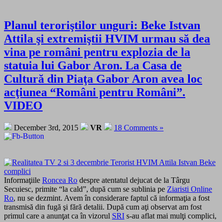
Planul teroriştilor unguri: Beke Istvan
Attila şi extremiştii HVIM urmau să dea
vina pe români pentru explozia de la
statuia lui Gabor Aron. La Casa de
Cultură din Piaţa Gabor Aron avea loc
acţiunea “Români pentru Români”.
VIDEO
December 3rd, 2015
VR
18 Comments »
Informaţiile
Roncea Ro
despre atentatul dejucat de la Târgu
Secuiesc, primite “la cald”, după cum se sublinia pe
Ziaristi Online
Ro
, nu se dezmint. Avem în considerare faptul că informaţia a fost
transmisă din fugă şi fără detalii. După cum aţi observat am fost
primul care a anunţat ca în vizorul
SRI
s-au aflat mai mulţi complici,