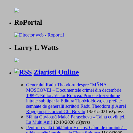
RoPortal
Larry L Watts
Ziaristi Online
Generalul Radu Theodoru despre “MÂNA
MOSCOVEI – Documentele crimei din decembrie
1989”. Editor: Victor Roncea. Primele trei volume
intrate sub tipar la Editura TipoMoldova, cu prefețe
semnate de generalii scriitori Radu Theodoru și Aurel
Rogojan și istoricul Gh. Buzatu
19/01/2021
eXpress
Sfânta Cuvioasă Maică Parascheva – Taina cuviinței.
La Mulți Ani!
12/10/2020
eXpress
Pentru o viață trăită întru Hristos. Gând de duminică –
pilda semănătorului – de Elena Solunca
11/10/2020