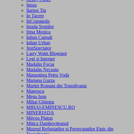
Ignus
Ilarion Tiu
In Tacere
InConstanIn
Insula Serpilor
Irina Monica
Iulian Capsali
Iulian Urban
JustSpectator
Larry Watts Blogspot
Legi si Internet
Madalin Focsa
Madalin Necsutu
Manastirea Petru Voda
Mariana Gurza
Martiri Romani din Transilvania
Mateescu
Mega Ison
Mihai Ghimpu
MIHAI-EMINESCU.RO
MINERIADA
Mircea Platon
Mitica Damboviteanul
Muzeul Refugiatilor si Persecutatilor Etnic din