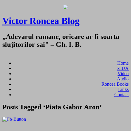
Victor Roncea Blog
„Adevarul ramane, oricare ar fi soarta
slujitorilor sai" – Gh. I. B.
Home
ZIUA
Video
Audio
Roncea Books
Links
Contact
Posts Tagged ‘Piata Gabor Aron’