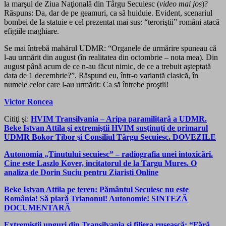
la marşul de Ziua Naţională din Târgu Secuiesc (
video mai jos
)?
Răspuns: Da, dar de pe geamuri, ca să huiduie. Evident, scenariul
bombei de la statuie e cel prezentat mai sus: “teroriştii” români atacă
efigiile maghiare.
Se mai întrebă mahărul UDMR: “Organele de urmărire spuneau că
l-au urmărit din august (în realitatea din octombrie – nota mea). Din
august până acum de ce n-au făcut nimic, de ce a trebuit aşteptată
data de 1 decembrie?”. Răspund eu, într-o variantă clasică, în
numele celor care l-au urmărit: Ca să întrebe proştii!
Victor Roncea
Citiţi şi:
HVIM Transilvania – Aripa paramilitară a UDMR.
Beke Istvan Attila şi extremiştii HVIM susţinuţi de primarul
UDMR Bokor Tibor şi Consiliul Târgu Secuiesc. DOVEZILE
Autonomia „Tinutului secuiesc” – radiografia unei intoxicări.
Cine este Laszlo Kover, incitatorul de la Targu Mures. O
analiza de Dorin Suciu pentru Ziaristi Online
Beke Istvan Attila pe teren: Pământul Secuiesc nu este
România! Să piară Trianonul! Autonomie! SINTEZĂ
DOCUMENTARĂ
Extremiştii unguri din Transilvania şi filiera rusească: “Fără