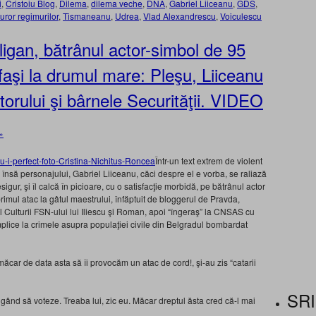
i
,
Cristoiu Blog
,
Dilema
,
dilema veche
,
DNA
,
Gabriel Liiceanu
,
GDS
,
uturor regimurilor
,
Tismaneanu
,
Udrea
,
Vlad Alexandrescu
,
Voiculescu
ligan, bătrânul actor-simbol de 95
orfaşi la drumul mare: Pleşu, Liiceanu
orului şi bârnele Securităţii. VIDEO
»
Într-un text extrem de violent
că însă personajului, Gabriel Liiceanu, căci despre el e vorba, se raliază
igur, şi îl calcă în picioare, cu o satisfacţie morbidă, pe bătrânul actor
imul atac la gâtul maestrului, înfăptuit de bloggerul de Pravda,
 al Culturii FSN-ului lui Iliescu şi Roman, apoi “îngeraş” la CNSAS cu
plice la crimele asupra populaţiei civile din Belgradul bombardat
car de data asta să îi provocăm un atac de cord!, şi-au zis “catarii
SRI
gând să voteze. Treaba lui, zic eu. Măcar dreptul ăsta cred că-l mai