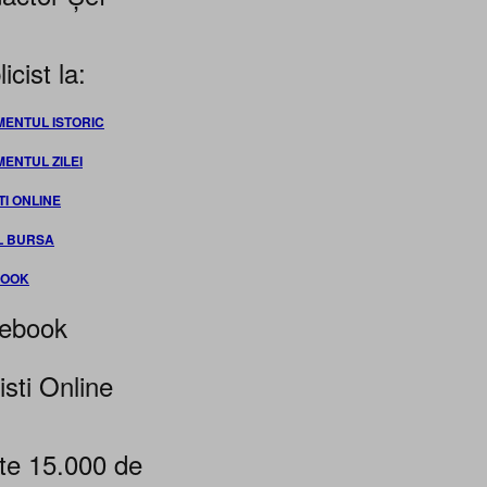
icist la:
MENTUL ISTORIC
MENTUL ZILEI
TI ONLINE
L BURSA
BOOK
ebook
isti Online
te 15.000 de