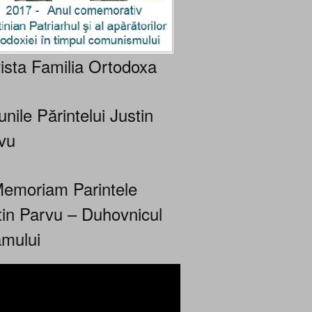
ista Familia Ortodoxa
nile Părintelui Justin
vu
Memoriam Parintele
tin Parvu – Duhovnicul
mului