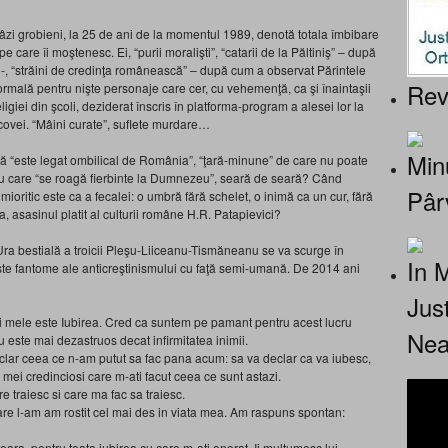
gâzi grobieni, la 25 de ani de la momentul 1989, denotă totala îmbibare
pe care îi moştenesc. Ei, “purii moralişti”, “catarii de la Păltiniş” – după
 -, “străini de credinţa românească” – după cum a observat Părintele
Rev
ormală pentru nişte personaje care cer, cu vehemenţă, ca şi înaintaşii
ligiei din şcoli, deziderat înscris în platforma-program a alesei lor la
covei. “Mâini curate”, suflete murdare…
Minu
 că “este legat ombilical de România”, “ţară-minune” de care nu poate
ru care “se roagă fierbinte la Dumnezeu”, seară de seară? Când
Pâr
 mioritic este ca a fecalei: o umbră fără schelet, o inimă ca un cur, fără
, asasinul platit al culturii române H.R. Patapievici?
ra bestială a troicii Pleşu-Liiceanu-Tismăneanu se va scurge în
In 
ceste fantome ale anticreştinismului cu faţă semi-umană. De 2014 ani
Jus
ii mele este Iubirea. Cred ca suntem pe pamant pentru acest lucru
Nea
 nu este mai dezastruos decat infirmitatea inimii.
declar ceea ce n-am putut sa fac pana acum: sa va declar ca va iubesc,
mei credinciosi care m-ati facut ceea ce sunt astazi.
re traiesc si care ma fac sa traiesc.
are l-am am rostit cel mai des in viata mea. Am raspuns spontan:
eara, pentru toata iubirea cu care m-ati onorat. Ii multumesc lui