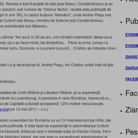
3. Revista a fost finanţată de stat (sub Iliescu, Constantinescu şi iar
 În prezent, sub numele de “Dilema Veche”, revista este publicată de
opii în anii ’90), în cadrul trustului “Adevărul”, unde Andrei Pleşu mai
Publ
u al Culturii sub Iliescu, ministru de Externe sub Constantinescu,
lier prezidenţial sub Băsescu.
EVENI
 afirma: “Am avut, in 25 de ani, unii ministri inadmisibili. Ideea ca ei
in post, ca n-au facut nimic, ba dimpotriva… Pana la urma, lumea i-a
EVENI
 mare lucru. Domnule, e o punere la punct… Cristoiu se intreaba cine-i
ZIARIS
babil l-a şi deranjat pe dl. Andrei Pleşu, Ion Cristoiu arăta însă că ştie
ZIARU
FACE
xandrescu.
Fac
ultatea de Limbi Străine şi Literaturi Străine, şi cu experienţă
omâniei la Luxembourg, în perioada în care România, împreună cu…
lul de Capitală culturală europeană.” (Din motive necunoscute,
Ziar
a pos
t pe 13 mai 2011 – n.n.)
esori universitari din România cu un CV impresionant pe hîrtie, dar
ră publicată. E total lipsit de experiență în administrarea Culturii.
Pes
ura franceză, limba pe care o vorbește soția lui Dacian Cioloș. Într-o
 biblioteci întregi, dar mai ales cu excepționali administratori ai