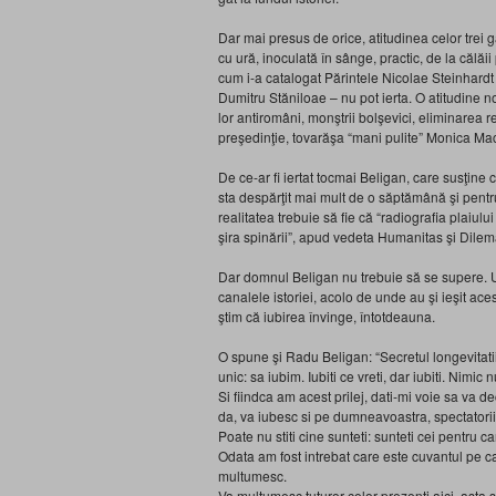
Dar mai presus de orice, atitudinea celor trei 
cu ură, inoculată în sânge, practic, de la călăii 
cum i-a catalogat Părintele Nicolae Steinhardt
Dumitru Stăniloae – nu pot ierta. O atitudine n
lor antiromâni, monştrii bolşevici, eliminarea re
preşedinţie, tovarăşa “mani pulite” Monica Ma
De ce-ar fi iertat tocmai Beligan, care susţine
sta despărţit mai mult de o săptămână şi pent
realitatea trebuie să fie că “r
adiografia plaiului
şira spinării”, apud vedeta Humanitas şi Dilema
Dar domnul Beligan nu trebuie să se supere. U
canalele istoriei, acolo de unde au şi ieşit a
ştim că iubirea învinge, întotdeauna.
O spune şi Radu Beligan: “Secretul longevitat
unic: sa iubim. Iubiti ce vreti, dar iubiti. Nimic
Si fiindca am acest prilej, dati-mi voie sa va 
da, va iubesc si pe dumneavoastra, spectatorii 
Poate nu stiti cine sunteti: sunteti cei pentru ca
Odata am fost intrebat care este cuvantul pe c
multumesc.
Va multumesc tuturor celor prezenti aici, asta s