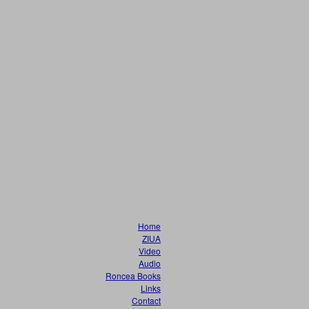
Home
ZIUA
Video
Audio
Roncea Books
Links
Contact