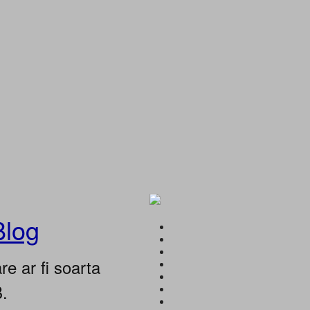
Blog
e ar fi soarta
B.