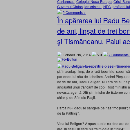
Cartarescu
,
Colegiul Noua Europa
,
Cristi Burc
Guvernul Ciolos
,
ion cristoiu
,
NEC
,
profitorii t
2 Comments »
În apărarea lui Radu Be
de ani, linşat de trei b
şi Tismăneanu. Paiul act
October 7th, 2014
VR
7 Comments 
şi, în acelaşi timp, de o rară ipocrizie, specifi
partenerului său de lichelism, Andrei Pleşu, des
de 95 de ani, Radu Beligan. Nu era de ajuns pr
angajatul unui traficant de copii, fost ministru
nevasta agentă DIE şi ministru de Externe com
chiar şi de Sfintele Paşti.
Parcă nu-i dăduse sângele pe nas “moşului”; mă
de la Păltiniş”.
Vina lui Beligan? A spus public cu cine are de 
are, în cazul în care nu trăim deja în “1984”.