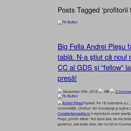
Posts Tagged ‘profitorii 
Big Fella Andrei Pleşu f
tablă. N-a ştiut că noul
CC al GDS şi “fellow” la
presă!
November 25th, 2015
VR
2 Commen
Faptele: Pe 18 noiembrie a.c.,
Universităţii „Ovidius” din Constanţa şi suţine 
Constantanoastra.ro
îi reproduce unele aserţi
Pleşu, printre altele: “Am spus asa, sa ma ier
guvernul, cad toate alea, dar noi tot cu Ciuvica