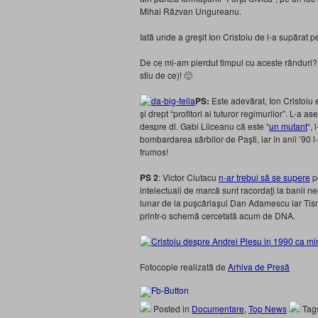
Mihai Răzvan Ungureanu.
Iată unde a greşit Ion Cristoiu de l-a supărat 
De ce mi-am pierdut timpul cu aceste rânduri? 
stiu de ce)! 🙂
PS:
Este adevărat, Ion Cristoiu es
şi drept “profitori ai tuturor regimurilor”. L-a 
despre dl. Gabi Liiceanu că este “
un mutant
“,
bombardarea sârbilor de Paşti, iar în anii ’90 
frumos!
PS 2
: Victor Ciutacu
n-ar trebui să se supere
p
intelectuali de marcă sunt racordaţi la banii ne
lunar de la puşcăriaşul Dan Adamescu iar Tism
printr-o schemă cercetată acum de DNA.
Fotocopie realizată de
Arhiva de Presă
Posted in
Documentare
,
Top News
Tag