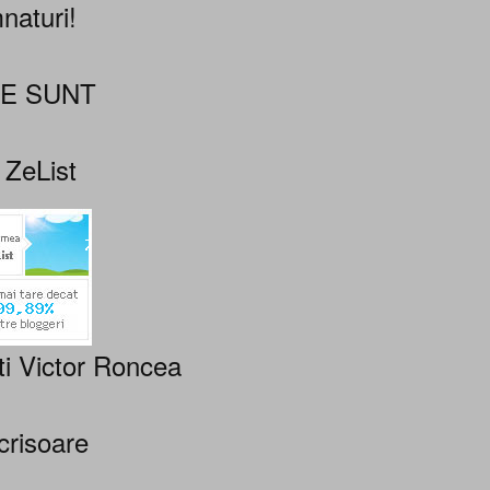
naturi!
NE SUNT
 ZeList
ti Victor Roncea
crisoare