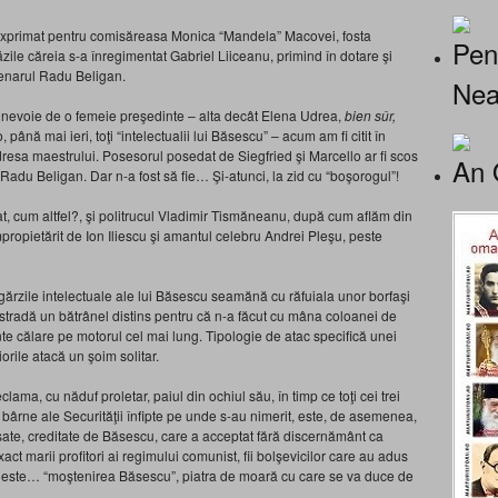
s-a exprimat pentru comisăreasa Monica “Mandela” Macovei, fosta
Pen
zile căreia s-a înregimentat Gabriel Liiceanu, primind în dotare şi
genarul Radu Beligan.
Nea
nevoie de o femeie preşedinte – alta decât Elena Udrea,
bien sûr,
, până mai ieri, toţi “intelectualii lui Băsescu”
– acum am fi citit în
resa maestrului. Posesorul posedat de Siegfried şi Marcello ar fi scos
An 
Radu Beligan. Dar n-a fost să fie… Şi-atunci, la zid cu “boşorogul”!
iat, cum altfel?, şi politrucul Vladimir Tismăneanu, după cum aflăm din
propietărit de Ion Iliescu şi amantul celebru Andrei Pleşu, peste
 gărzile intelectuale ale lui Băsescu seamănă cu răfuiala unor borfaşi
de stradă un bătrânel distins pentru că n-a făcut cu mâna coloanei de
unte călare pe motorul cel mai lung. Tipologie de atac specifică unei
rile atacă un şoim solitar.
clama, cu năduf proletar, paiul din ochiul său, în timp ce toţi cei trei
 bârne ale Securităţii înfipte pe unde s-au nimerit, este, de asemenea,
ersate, creditate de Băsescu, care a acceptat fără discernământ ca
ct marii profitori ai regimului comunist, fii bolşevicilor care au adus
a este… “moştenirea Băsescu”, piatra de moară cu care se va duce de