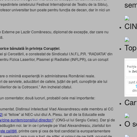
sem
eședintele celebrului Festival Internațional de Teatru de la Sibiu),
rofesor universitar bun poate pentru funcția de decan, dar în nici un
CI
 de Externe pe Lazăr Comănescu, diplomat de excepție, dar care nu
ti.
Top
orice bănuială în privința Corupției
.
i și Cercetării, e constestat de Sindicatul I.N.F.L.P.R. “RADIATIA” din
entru Fizica Laserilor, Plasmei şi Radiatiei (INFLPR), ca un corupt
 n-are o minimă experiență în administrarea României reale.
ri de serviete, aducători de cafele, țuțări de șefi, cunoștințe ale lui
lierilor de la Cotroceni.” Am încheiat citatul.
 un comentator, două lucruri, probabil cele mai importante:
Car
ocumentat. Distinsul intelectual Vlad Alexandrescu este membru al CC
62
) si “fellow” al NEC-ului dlui A. Plesu. Iar dl de la Educatie este
y/cine-suntem/consiliul-director/
)” (ONG-ul lui Sergiu Celac). Dar şi de
O s
ăugăm noi. Iar în ce-l priveşte pe Vlad Alexandrescu, ziaristul Ion
işte calităţi
, printre care şi cea de fost candidat la europarlamentare
, neeligibil, aşa cum a fost, de altfel, şi primul de pe listă, ocupat de