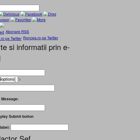
Abonare RSS
Roncea.ro pe Twitter
te si informatii prin e-
l
'>
 Message:
play Submit button
label:
actor Șef