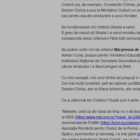
Culturii (ca, de exemplu, Constantin Chiriac, pr
Dacian Cioloș a pus la Ministerul Culturii un p
caz pentru cea de conducere a unui minister.
Nu funcționează nici criteriul Strada a cerut.
E greu de crezut că Strada l-a cerut ministru
corespunde deloc criteriului Fără foști comuniș
Nu putem vorbi nici de criteriul
Mai presus de 
Adrian Curaj, propus pentru ministerul Educație
Institutului Naţional de Cercetare-Dezvoltare p
căruia sindicatul i-a făcut plîngeri la DNA.
Cu mici excepții, nici unul dintre cei propuși
Cei mai mulți consilieri, șefi de cabinet, purtăto
Dacian Cioloș, ale lui Klaus Iohannis, ale consi
Ce a uitat însă Ion Cristoiu? După cum îi scrie
“Maestre, cred ca din lipsa de timp nu v-ati d
al GDS (
https://www.gds.ong.ro/?page_id=23
recomandat de FUMN (
https://fumn.eu/categor
Asociația Română pentru Clubul de la Roma, ad
Spânu, scormonitor şi cârcotaş, i-a mai găsit
n
din partea formaţiunii “Forţa Civică”, pe un loc 4