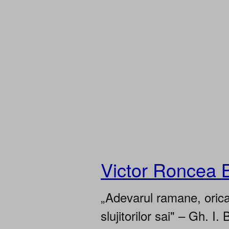
Victor Roncea 
„Adevarul ramane, oricar
slujitorilor sai" – Gh. I. 