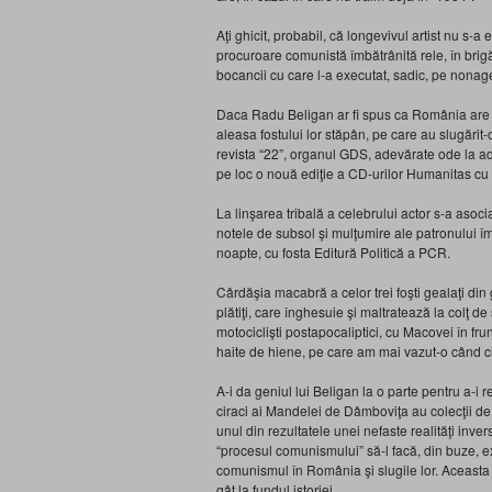
Aţi ghicit, probabil, că longevivul artist nu 
procuroare comunistă îmbătrânită rele, în brigă
bocancii cu care l-a executat, sadic, pe nona
Daca Radu Beligan ar fi spus ca România are 
aleasa fostului lor stăpân, pe care au slugărit-o
revista “22”, organul GDS, adevărate ode la ad
pe loc o nouă ediţie a CD-urilor Humanitas cu 
La linşarea tribală a celebrului actor s-a asoc
notele de subsol şi mulţumire ale patronului îm
noapte, cu fosta Editură Politică a PCR.
Cârdăşia macabră a celor trei foşti gealaţi din
plătiţi, care înghesuie şi maltratează la colţ 
motociclişti postapocaliptici, cu Macovei în fr
haite de hiene, pe care am mai vazut-o când cio
A-i da geniul lui Beligan la o parte pentru a-i re
ciraci ai Mandelei de Dâmboviţa au colecţii de
unul din rezultatele unei nefaste realităţi inv
“procesul comunismului” să-l facă, din buze, exa
comunismul în România şi slugile lor. Aceast
gât la fundul istoriei.