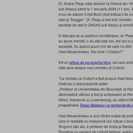
Dl. Andrei Pleşu este director la Dilema din 199
sub Iliescu) până la 1 ianuarie 2004 (11 ani).
omul de afaceri Cristi Burci (fost traficant de c
este şi “blogger”. Dl. Pleşu a mai fost: ministr
secretar de stat în CNSAS sub Iliescu şi consi
În discuţia sa cu publicul constănţean, dl. Pleşu
au ajuns ministri, c-au stat cate doi, trei ani 
acceptat. Au aparut acum unii de care nu stim
Vlad Alexandrescu. Dar cine-i Cristoiu?”
Într-un
articol de pe propriul blog
, cel care pro
câte ceva despre noul ministru al Culturii:
“Ca ministru al Culturii a fost propus Vlad Ale
Distinsul a fost prezentat astfel:
„Profesor la Universitatea din Bucureşti, la Fac
diplomatică; dânsul a fost şi ambasador al R
Sibiul, împreună cu Luxembourg, au obţinut tit
preşedintele
Traian Băsescu l-a rechemat de l
Vlad Alexandrescu e unul dintre sutele de prof
care în realitate nu înseamnă nici măcar o broșu
Singurul său atu: e profesor de limba și literat
Românie cu oameni de cultură faimoși, autori de