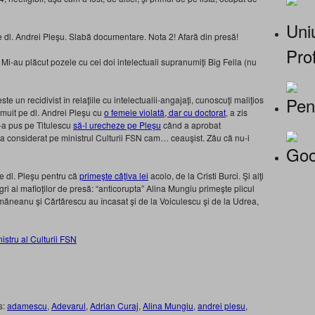
Uniu
pe dl. Andrei Pleşu. Slabă documentare. Nota 2! Afară din presă!
Prof
Mi-au plăcut pozele cu cei doi intelectuali supranumiţi Big Fella (nu
Pen
te un recidivist în relaţiile cu intelectualii-angajaţi, cunoscuţi maliţios
asemuit pe dl. Andrei Pleşu cu
o femeie violată, dar cu doctorat
, a zis
 l-a pus pe Titulescu
să-l urecheze pe Pleşu
când a aprobat
l-a considerat pe ministrul Culturii FSN cam… ceauşist. Zău că nu-i
Goo
e dl. Pleşu pentru că
primeşte câţiva lei
acolo, de la Cristi Burci. Şi alţi
gri ai mafioţilor de presă: “anticorupta” Alina Mungiu primeşte plicul
ăneanu şi Cărtărescu au încasat şi de la Voiculescu şi de la Udrea,
s:
adamescu
,
Adevarul
,
Adrian Curaj
,
Alina Mungiu
,
andrei plesu
,