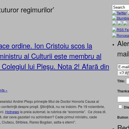
tuturor regimurilor’
Aler
ace ordine. Ion Cristoiu scos la
mai
 ministru al Culturii este membru al
 Colegiul lui Pleşu. Nota 2! Afară din
Title:
ts »
Thanks
 eseistul Andrei Pleşu primeşte titlul de Doctor Honoris Causa al
o conferinţă despre proşti. Ştiinţifică, nu ne îndoim. Pe 19 noiembrie,
Dis
uni.
Hotnews
la preia automat, la rubrica de “economie”. Ce zicea dl.
tati, dar ceva gazetari nu schimbam? Cade primul ministru, cade
Button 
, Ciutacu, Striblea, Rares Bogdan, astia-s eterni”.
Red