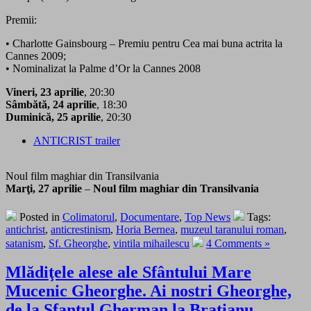
Premii:
• Charlotte Gainsbourg – Premiu pentru Cea mai buna actrita la
Cannes 2009;
• Nominalizat la Palme d’Or la Cannes 2008
Vineri, 23 aprilie
, 20:30
Sâmbătă, 24 aprilie
, 18:30
Duminică, 25 aprilie
, 20:30
ANTICRIST trailer
Noul film maghiar din Transilvania
Marţi, 27 aprilie
–
Noul film maghiar din Transilvania
Posted in
Colimatorul
,
Documentare
,
Top News
Tags:
antichrist
,
anticrestinism
,
Horia Bernea
,
muzeul taranului roman
,
satanism
,
Sf. Gheorghe
,
vintila mihailescu
4 Comments »
Mlădiţele alese ale Sfântului Mare
Mucenic Gheorghe. Ai nostri Gheorghe,
de la Sfantul Gherman la Bratianu,