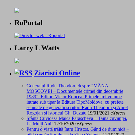
RoPortal
Larry L Watts
Ziaristi Online
Generalul Radu Theodoru despre “MÂNA
MOSCOVEI – Documentele crimei din decembrie
1989”. Editor: Victor Roncea. Primele trei volume
intrate sub tipar la Editura TipoMoldova, cu prefețe
semnate de generalii scriitori Radu Theodoru și Aurel
Rogojan și istoricul Gh. Buzatu
19/01/2021
eXpress
Sfânta Cuvioasă Maică Parascheva – Taina cuviinței.
La Mulți Ani!
12/10/2020
eXpress
Pentru o viață trăită întru Hristos. Gând de duminică –
pilda semănătorului – de Elena Solunca
11/10/2020