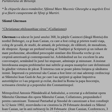
Purtătorului de Biruinţă.
* În chipurile daco-românilor, Sfântul Mare Mucenic Gheorghe a zugrăvit Eroi
şi-a făurit catapetesme de Sfinţi şi Martiri.
Sfântul Gherman
“
Christianae philosophiae viros” (Collationes
)
Gherman
s-a născut în jurul anului 368, în părţile Casimcei (lângă Histria) din
nordul Dobrogei, ca şi Ioan Casian, cu care a fost coleg şi prieten toată viaţa,
coleg de şcoală, de studii, de armată, de pelerinaje, de călătorii, de monahism,
de sfinţenie. Ajunge un profund teolog al Tradiţiei şi Scripturii şi un isihast de
mare profunzime, abordând preocupări similare din filosofia veche şi cea
creştină anterioară şi contemporană lui. A dobândind un loc excelent în arta
conversaţiei, semănând în jurul lui stupoare, admiraţie şi minunare. A insistat
întotdeauna asupra problemelor mai subtile şi asupra nuanţelor care delimitează
în gândire virtutea de păcat. Îl interesa cum se poate păstra liniştea şi sănătatea
inimii. Împreună cu prietenul său Casian a fost între cei mai aderenţi credincioşi
ai Sfântului Ioan Gură de Aur, pe care l-au sprijinit şi apărat împotriva
autorităţilor ce l-au prigonit şi exilat, ducând la Roma la papa Inocenţiu,
scrisoarea clerului şi a poporului din Constantinopol.
Mitropolitul Antonie Plămădeală al Ardealului, a cercetat şi a delimitat opera
Sfântului Gherman din opera Sfântului Casian, Collationes, propunându-l
pentru canonizare. Tomosul Patriarhal şi Sinodal de canonizare a fost consfinţit
la 12 Iunie 1992, rezervându-i-se cinstirea la 29 Februarie deodată cu Sfântul
Ioan Casian, iar în anii nebisecţi în 28 Februarie. (Jean Cassian, Conferences, 3