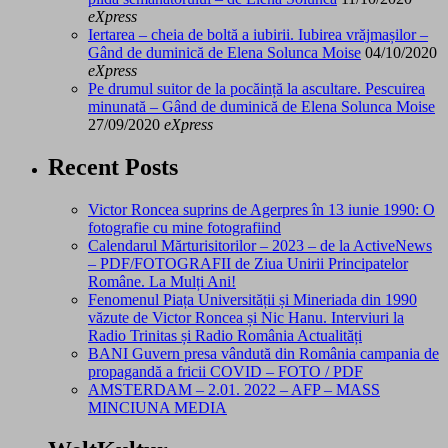
eXpress
Iertarea – cheia de boltă a iubirii. Iubirea vrăjmașilor –
Gând de duminică de Elena Solunca Moise
04/10/2020
eXpress
Pe drumul suitor de la pocăință la ascultare. Pescuirea
minunată – Gând de duminică de Elena Solunca Moise
27/09/2020
eXpress
Recent Posts
Victor Roncea suprins de Agerpres în 13 iunie 1990: O
fotografie cu mine fotografiind
Calendarul Mărturisitorilor – 2023 – de la ActiveNews
– PDF/FOTOGRAFII de Ziua Unirii Principatelor
Române. La Mulți Ani!
Fenomenul Piața Universității și Mineriada din 1990
văzute de Victor Roncea și Nic Hanu. Interviuri la
Radio Trinitas și Radio România Actualități
BANI Guvern presa vândută din România campania de
propagandă a fricii COVID – FOTO / PDF
AMSTERDAM – 2.01. 2022 – AFP – MASS
MINCIUNA MEDIA