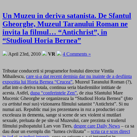
Un Muzeu in deriva satanista. De Sfantul
Gheorghe, Muzeul Taranului Roman ne
invita la filmul… “Antichrist”, in
“Studioul Horia Bernea”
April 23rd, 2010
VR
4 Comments »
Tributar conducerii si programelor fostului director Vintila
Mihailescu,
care si-a dat recent demisia dar nu inainte de a desfiinta
expozitia lui Horia Bernea “Crucea”
, Muzeul Taranului Roman (?),
aflat intr-o deriva totala, continua seria blasfemiilor intitiate de
acesta. Astfel,
dupa “conferintele Zen”
, de ziua Sfantului Mare
Mucenic Gheorghe se organizeaza la “Studioul Horia Bernea” (
foto
cu artistul mai sus
) vizionarea filmului satanist “Antichrist”. Si nu
numai azi. Republic mai jos prezentarea in roz a productiei care
exceleaza in dementa, sange si scene de sex violent si mutilari
sexuale, preluata de pe site-ul Muzeului, care prezinta si trailerul
filmului psihopatului Lars von Tiers,
despre care Daily News
– ca sa
dau doar un exemplu din “lumea civilizata” –
scria ca e scos direct
in iad
si
ar trebui interzis
, ceea ce oricum s-a si intamplat in