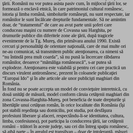
ţării. Românii nu vor putea asista pasiv cum, în mijlocul ţării lor, se
formează o enclavă etnică, în care patrimoniul cultural românesc,
istoria şi limba română, simbolurile româneşti, nu sunt respectate, iar
românilor le sunt încălcate drepturile fundamentale. Să ne amintim
doar, de “tratamentul” de care au avut parte unii şoferi care
conduceau maşini cu numere de Covasna sau Harghita, pe
drumurile publice din diferitele zone ale ţării, după tragicele
evenimente de la Tg. Mureş, din primăvara anului 1990. Există
cercuri şi personalităţi de orientare naţională, care de mai multe ori
ne-au comunicat, să transmitem public atenţionarea, ca nimeni să
“nu întindă prea mult coarda”, să nu pună la încercare răbdarea
românilor, deoarece “mămăliga românească”, s-ar putea să
explodeze. Atenţionarea este valabilă şi pentru cei care practică un
discurs virulent antiromânesc, prezent în coloanele publicaţiei
“Europai Ido” şi în alte articole ale unor publicişti maghiari din
România.
În fond nu se poate accepta un model de convieţuire interetnică, cu
două unităţi de măsură, model conform căruia cetăţenii maghiari din
zona Covasna-Harghita-Mureş, pot beneficia de toate drepturile şi
libertăţile unui cetăţean român, în orice localitate din România (îşi
pot stabili reşedinţa sau domiciliu, pot studia, pot desfăşura
profesiuni liberare şi afaceri, respectându-li-se identitatea, cultura,
limba, confesiunea), pot participa la conducerea ţării, iar cetăţenii
români – trăitori în aceste judeţe, sau cei din întreg spaţiu românesc,
să aibă parte – în arealul est transilvan – doar de intoleranţă, măsuri