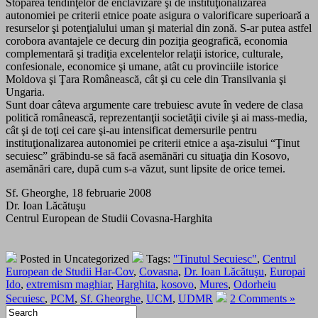
Stoparea tendinţelor de enclavizare şi de instituţionalizarea
autonomiei pe criterii etnice poate asigura o valorificare superioară a
resurselor şi potenţialului uman şi material din zonă. S-ar putea astfel
corobora avantajele ce decurg din poziţia geografică, economia
complementară şi tradiţia excelentelor relaţii istorice, culturale,
confesionale, economice şi umane, atât cu provinciile istorice
Moldova şi Ţara Românească, cât şi cu cele din Transilvania şi
Ungaria.
Sunt doar câteva argumente care trebuiesc avute în vedere de clasa
politică românească, reprezentanţii societăţii civile şi ai mass-media,
cât şi de toţi cei care şi-au intensificat demersurile pentru
instituţionalizarea autonomiei pe criterii etnice a aşa-zisului “Ţinut
secuiesc” grăbindu-se să facă asemănări cu situaţia din Kosovo,
asemănări care, după cum s-a văzut, sunt lipsite de orice temei.
Sf. Gheorghe, 18 februarie 2008
Dr. Ioan Lăcătuşu
Centrul European de Studii Covasna-Harghita
Posted in Uncategorized
Tags:
"Tinutul Secuiesc"
,
Centrul
European de Studii Har-Cov
,
Covasna
,
Dr. Ioan Lăcătuşu
,
Europai
Ido
,
extremism maghiar
,
Harghita
,
kosovo
,
Mures
,
Odorheiu
Secuiesc
,
PCM
,
Sf. Gheorghe
,
UCM
,
UDMR
2 Comments »