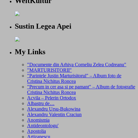
WeltKultur
Sustin Legea Apei
My Links
"Documente din Arhiva Corneliu Zelea Codreanu"
"MARTURISITORII"
"Parintele Justin Marturisitorul" – Album foto de
Cristina Nichitus Roncea
"Precum in cer asa si pe pamant" – Album de fotografie
Cristina Nichitus Roncea
Acvila – Pelerin Ortodox
Albastru de…
Alexandru Ursu-Bukowina
Alexandru Valentin Craciun
Anomismia
Antideontologu'
Apostolia
Artizanescu