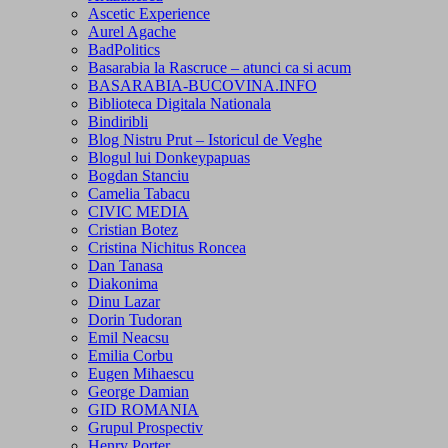
Ascetic Experience
Aurel Agache
BadPolitics
Basarabia la Rascruce – atunci ca si acum
BASARABIA-BUCOVINA.INFO
Biblioteca Digitala Nationala
Bindiribli
Blog Nistru Prut – Istoricul de Veghe
Blogul lui Donkeypapuas
Bogdan Stanciu
Camelia Tabacu
CIVIC MEDIA
Cristian Botez
Cristina Nichitus Roncea
Dan Tanasa
Diakonima
Dinu Lazar
Dorin Tudoran
Emil Neacsu
Emilia Corbu
Eugen Mihaescu
George Damian
GID ROMANIA
Grupul Prospectiv
Henry Porter