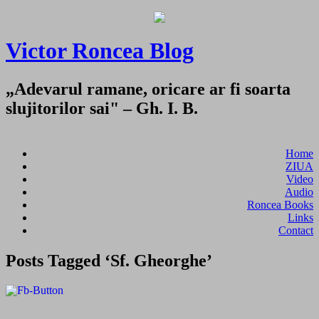
Victor Roncea Blog
„Adevarul ramane, oricare ar fi soarta
slujitorilor sai" – Gh. I. B.
Home
ZIUA
Video
Audio
Roncea Books
Links
Contact
Posts Tagged ‘Sf. Gheorghe’