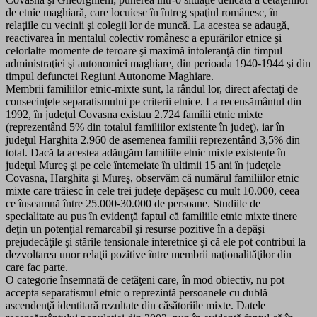
de etnie maghiară, care locuiesc în întreg spaţiul românesc, în
relaţiile cu vecinii şi colegii lor de muncă. La acestea se adaugă,
reactivarea în mentalul colectiv românesc a epurărilor etnice şi
celorlalte momente de teroare şi maximă intoleranţă din timpul
administraţiei şi autonomiei maghiare, din perioada 1940-1944 şi din
timpul defunctei Regiuni Autonome Maghiare.
Membrii familiilor etnic-mixte sunt, la rândul lor, direct afectaţi de
consecinţele separatismului pe criterii etnice. La recensământul din
1992, în judeţul Covasna existau 2.724 familii etnic mixte
(reprezentând 5% din totalul familiilor existente în judeţ), iar în
judeţul Harghita 2.960 de asemenea familii reprezentând 3,5% din
total. Dacă la acestea adăugăm familiile etnic mixte existente în
judeţul Mureş şi pe cele întemeiate în ultimii 15 ani în judeţele
Covasna, Harghita şi Mureş, observăm că numărul familiilor etnic
mixte care trăiesc în cele trei judeţe depăşesc cu mult 10.000, ceea
ce înseamnă între 25.000-30.000 de persoane. Studiile de
specialitate au pus în evidenţă faptul că familiile etnic mixte tinere
deţin un potenţial remarcabil şi resurse pozitive în a depăşi
prejudecăţile şi stările tensionale interetnice şi că ele pot contribui la
dezvoltarea unor relaţii pozitive între membrii naţionalităţilor din
care fac parte.
O categorie însemnată de cetăţeni care, în mod obiectiv, nu pot
accepta separatismul etnic o reprezintă persoanele cu dublă
ascendenţă identitară rezultate din căsătoriile mixte. Datele