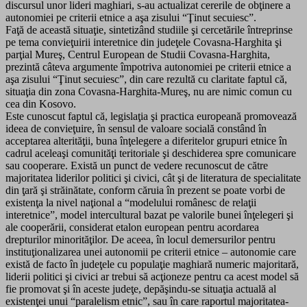
discursul unor lideri maghiari, s-au actualizat cererile de obţinere a
autonomiei pe criterii etnice a aşa zisului “Ţinut secuiesc”.
Faţă de această situaţie, sintetizând studiile şi cercetările întreprinse
pe tema convieţuirii interetnice din judeţele Covasna-Harghita şi
parţial Mureş, Centrul European de Studii Covasna-Harghita,
prezintă câteva argumente împotriva autonomiei pe criterii etnice a
aşa zisului “Ţinut secuiesc”, din care rezultă cu claritate faptul că,
situaţia din zona Covasna-Harghita-Mureş, nu are nimic comun cu
cea din Kosovo.
Este cunoscut faptul că, legislaţia şi practica europeană promovează
ideea de convieţuire, în sensul de valoare socială constând în
acceptarea alterităţii, buna înţelegere a diferitelor grupuri etnice în
cadrul aceleaşi comunităţi teritoriale şi deschiderea spre comunicare
sau cooperare. Există un punct de vedere recunoscut de către
majoritatea liderilor politici şi civici, cât şi de literatura de specialitate
din ţară şi străinătate, conform căruia în prezent se poate vorbi de
existenţa la nivel naţional a “modelului românesc de relaţii
interetnice”, model intercultural bazat pe valorile bunei înţelegeri şi
ale cooperării, considerat etalon european pentru acordarea
drepturilor minorităţilor. De aceea, în locul demersurilor pentru
instituţionalizarea unei autonomii pe criterii etnice – autonomie care
există de facto în judeţele cu populaţie maghiară numeric majoritară,
liderii politici şi civici ar trebui să acţioneze pentru ca acest model să
fie promovat şi în aceste judeţe, depăşindu-se situaţia actuală al
existenţei unui “paralelism etnic”, sau în care raportul majoritatea-