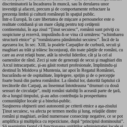
discriminatorii la încadrarea în muncă, sau în derularea unor
investiţii şi afaceri, precum şi de comportamente refractare la
prezenţa limbii şi culturii româneşti în spaţiul public.
Într-o Europă, în care libertatea de mişcare a persoanelor este o
realitate cotidiană şi un mare câştig pentru toţi cetăţenii
continentului, în aşa zisul “Ţinut secuiesc”, românii sunt priviţi cu
suspiciune şi rezervă, imputându-li-se vina că urmăresc “schimbarea
structurii etnice” şi “românizarea pământului secuiesc”. Încă de la
aşezarea lor, în sec. XIII, la poalele Carpaţilor de curbură, secuii şi
maghiari au trăit şi trăiesc înconjuraţi, din toate părţile de români, cu
care au avut relaţii bune, atât la nivelul liderilor, cât şi la cel al
oamenilor de rând. Zeci şi sute de generaţii de secui şi maghiari din
Arcul intracarpatic, şi-au găsit rosturi profesionale, împlinindu-şi
destinul în Moldova şi Muntenia, iar apoi în Regatul României,
bucurându-se de ospitalitate, înţelegere, sprijin şi de o percepţie
foarte bună din partea românilor. La rândul lor, datorită faptului că
trecătorile din Carpaţi, au însemnat întotdeauna “drumuri cu două
sensuri de circulaţie”, mulţi români stabiliţi în această parte de ţară,
de-a lungul timpului, şi-au adus contribuţia la prosperitatea
comunităţilor locale şi a binelui-public.
Susţinerea obţinerii unei autonomii pe criterii etnice a aşa-zisului
Ţinut secuiesc, va afecta pe termen mediu şi lung, relaţiile dintre
români şi maghiari, având numeroase consecinţe negative, ce se pot
amplifica şi multiplica cu repeziciune, după “principiul dominoului”.
Să reamintim faptul că funcţionarea unităţilor administraţiei locale şi