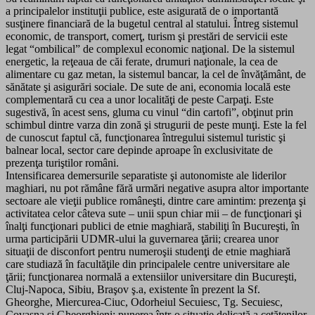
a principalelor instituţii publice, este asigurată de o importantă
susţinere financiară de la bugetul central al statului. Întreg sistemul
economic, de transport, comerţ, turism şi prestări de servicii este
legat “ombilical” de complexul economic naţional. De la sistemul
energetic, la reţeaua de căi ferate, drumuri naţionale, la cea de
alimentare cu gaz metan, la sistemul bancar, la cel de învăţământ, de
sănătate şi asigurări sociale. De sute de ani, economia locală este
complementară cu cea a unor localităţi de peste Carpaţi. Este
sugestivă, în acest sens, gluma cu vinul “din cartofi”, obţinut prin
schimbul dintre varza din zonă şi strugurii de peste munţi. Este la fel
de cunoscut faptul că, funcţionarea întregului sistemul turistic şi
balnear local, sector care depinde aproape în exclusivitate de
prezenţa turiştilor români.
Intensificarea demersurile separatiste şi autonomiste ale liderilor
maghiari, nu pot rămâne fără urmări negative asupra altor importante
sectoare ale vieţii publice româneşti, dintre care amintim: prezenţa şi
activitatea celor câteva sute – unii spun chiar mii – de funcţionari şi
înalţi funcţionari publici de etnie maghiară, stabiliţi în Bucureşti, în
urma participării UDMR-ului la guvernarea ţării; crearea unor
situaţii de disconfort pentru numeroşii studenţi de etnie maghiară
care studiază în facultăţile din principalele centre universitare ale
ţării; funcţionarea normală a extensiilor universitare din Bucureşti,
Cluj-Napoca, Sibiu, Braşov ş.a, existente în prezent la Sf.
Gheorghe, Miercurea-Ciuc, Odorheiul Secuiesc, Tg. Secuiesc,
Covasna şi Gheorghieni; punerea într-o situaţie delicată a cetăţenilor