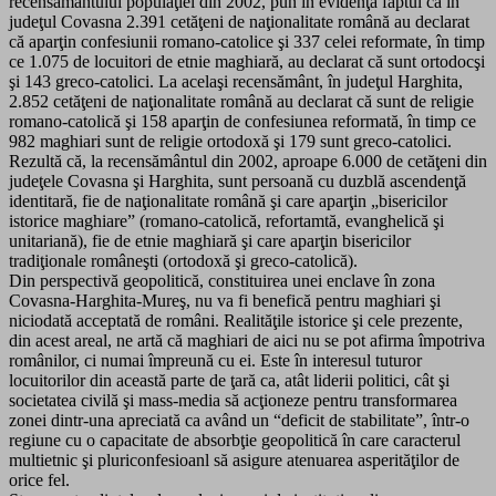
recensământului populaţiei din 2002, pun în evidenţă faptul că în
judeţul Covasna 2.391 cetăţeni de naţionalitate română au declarat
că aparţin confesiunii romano-catolice şi 337 celei reformate, în timp
ce 1.075 de locuitori de etnie maghiară, au declarat că sunt ortodocşi
şi 143 greco-catolici. La acelaşi recensământ, în judeţul Harghita,
2.852 cetăţeni de naţionalitate română au declarat că sunt de religie
romano-catolică şi 158 aparţin de confesiunea reformată, în timp ce
982 maghiari sunt de religie ortodoxă şi 179 sunt greco-catolici.
Rezultă că, la recensământul din 2002, aproape 6.000 de cetăţeni din
judeţele Covasna şi Harghita, sunt persoană cu duzblă ascendenţă
identitară, fie de naţionalitate română şi care aparţin „bisericilor
istorice maghiare” (romano-catolică, refortamtă, evanghelică şi
unitariană), fie de etnie maghiară şi care aparţin bisericilor
tradiţionale româneşti (ortodoxă şi greco-catolică).
Din perspectivă geopolitică, constituirea unei enclave în zona
Covasna-Harghita-Mureş, nu va fi benefică pentru maghiari şi
niciodată acceptată de români. Realităţile istorice şi cele prezente,
din acest areal, ne artă că maghiari de aici nu se pot afirma împotriva
românilor, ci numai împreună cu ei. Este în interesul tuturor
locuitorilor din această parte de ţară ca, atât liderii politici, cât şi
societatea civilă şi mass-media să acţioneze pentru transformarea
zonei dintr-una apreciată ca având un “deficit de stabilitate”, într-o
regiune cu o capacitate de absorbţie geopolitică în care caracterul
multietnic şi pluriconfesioanl să asigure atenuarea asperităţilor de
orice fel.