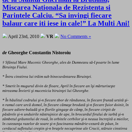
Miscarea Nationala de Rezistenta si
Parintele Calciu. “Sa invingi fiecare
balaur care iti iese in cale!” La Multi Ani!
April 23rd, 2010
VR
No Comments »
de
Gheorghe Constantin Nistoroiu
† Sfântul Mare Mucenic Gheorghe, ales de Dumnezeu să-I poarte în lume
Biruinţa Fiului.
* Întru cinstirea lui trăim sub binecuvântarea Biruinţei.
* Smerit în mugurul divin de floare, April în fiecare an îşi mărturiseşte
mireasma Învierii şi mucenicia biruinţei lui Gheorghe.
* În hăulitul codrului şi-n fiecare zbor de rândunea, în fiecare frunză urzită şi-
n ramul care urcă domol, în fiecare cămaşe brodată şi-n fiecare fuior doinit, în
fiecare adiere-baladă şi-n florile gingaşe de câmp, în fiecare ciripit de
păsărele şi-n unduirile năstrujnice de ape, în brocardul firului de iarbă şi-n
zâmbetul grăuntelui de rouă, în orbitele cerbilor şi-n neaua încreţită a mieilor,
în cutezanţa razelor de soare şi-n fascinanta mândrie-cezară de păun, în
cerdacul sufletului creştin şi-n braţele necuprinse ale Crucii, stăruie cinstirea