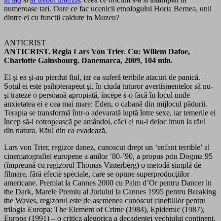
numeroase tari. Oare ce fac ucenicii etnologului Horia Bernea, unii
dintre ei cu functii caldute in Muzeu?
ANTICRIST
ANTICRIST. Regia Lars Von Trier. Cu: Willem Dafoe,
Charlotte Gainsbourg. Danemarca, 2009, 104 min.
El şi ea şi-au pierdut fiul, iar ea suferă teribile atacuri de panică.
Soţul ei este psihoterapeut şi, în ciuda tuturor avertismentelor să nu-
şi trateze o persoană apropiată, începe s-o facă în locul unde
anxietatea ei e cea mai mare: Eden, o cabană din mijlocul pădurii.
Terapia se transformă într-o adevarată luptă între sexe, iar temerile ei
încep să-i cotropească pe amândoi, căci el nu-i deloc imun la răul
din natura. Răul din ea evadează.
Lars von Trier, regizor danez, cunoscut drept un ‘enfant terrible’ al
cinematografiei europene a anilor ‘80-’90, a propus prin Dogma 95
(împreună cu regizorul Thomas Vinterberg) o metodă simplă de
filmare, fără efecte speciale, care se opune superproducţiilor
americane. Premiat la Cannes 2000 cu Palm d’Or pentru Dancer in
the Dark, Marele Premiu al Juriului la Cannes 1995 pentru Breaking
the Waves, regizorul este de asemenea cunoscut cinefililor pentru
trilogia Europa: The Element of Crime (1984), Epidemic (1987),
Europa (1991) – o critica alegorica a decadentei vechiului continent.