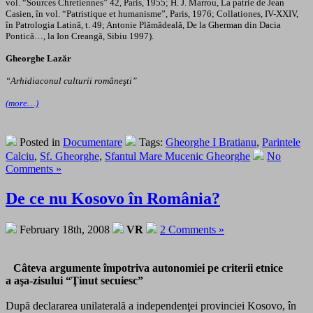
vol. “Sources Chretiennes” 42, Paris, 1955; H. J. Marrou, La patrie de Jean
Casien, în vol. “Patristique et humanisme”, Paris, 1976; Collationes, IV-XXIV,
în Patrologia Latină, t. 49; Antonie Plămădeală, De la Gherman din Dacia
Pontică…, la Ion Creangă, Sibiu 1997).
Gheorghe Lazăr
“Arhidiaconul culturii româneşti”
(more…)
Posted in
Documentare
Tags:
Gheorghe I Bratianu
,
Parintele
Calciu
,
Sf. Gheorghe
,
Sfantul Mare Mucenic Gheorghe
No
Comments »
De ce nu Kosovo în România?
February 18th, 2008
VR
2 Comments »
Câteva argumente împotriva autonomiei pe criterii etnice
a aşa-zisului “Ţinut secuiesc”
După declararea unilaterală a independenţei provinciei Kosovo, în