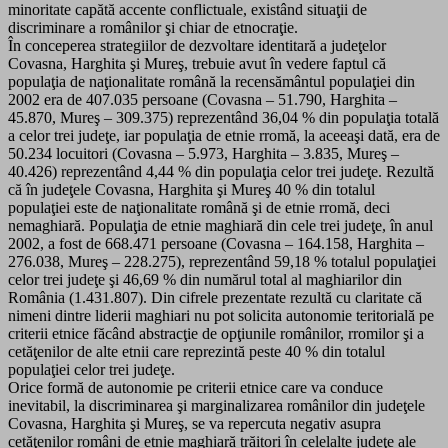
minoritate capătă accente conflictuale, existând situaţii de
discriminare a românilor şi chiar de etnocraţie.
În conceperea strategiilor de dezvoltare identitară a judeţelor
Covasna, Harghita şi Mureş, trebuie avut în vedere faptul că
populaţia de naţionalitate română la recensământul populaţiei din
2002 era de 407.035 persoane (Covasna – 51.790, Harghita –
45.870, Mureş – 309.375) reprezentând 36,04 % din populaţia totală
a celor trei judeţe, iar populaţia de etnie rromă, la aceeaşi dată, era de
50.234 locuitori (Covasna – 5.973, Harghita – 3.835, Mureş –
40.426) reprezentând 4,44 % din populaţia celor trei judeţe. Rezultă
că în judeţele Covasna, Harghita şi Mureş 40 % din totalul
populaţiei este de naţionalitate română şi de etnie rromă, deci
nemaghiară. Populaţia de etnie maghiară din cele trei judeţe, în anul
2002, a fost de 668.471 persoane (Covasna – 164.158, Harghita –
276.038, Mureş – 228.275), reprezentând 59,18 % totalul populaţiei
celor trei judeţe şi 46,69 % din numărul total al maghiarilor din
România (1.431.807). Din cifrele prezentate rezultă cu claritate că
nimeni dintre liderii maghiari nu pot solicita autonomie teritorială pe
criterii etnice făcând abstracţie de opţiunile românilor, rromilor şi a
cetăţenilor de alte etnii care reprezintă peste 40 % din totalul
populaţiei celor trei judeţe.
Orice formă de autonomie pe criterii etnice care va conduce
inevitabil, la discriminarea şi marginalizarea românilor din judeţele
Covasna, Harghita şi Mureş, se va repercuta negativ asupra
cetăţenilor români de etnie maghiară trăitori în celelalte judeţe ale