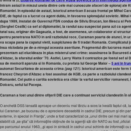
o
tema la zi,
Izolarea Romaniei de catre Rusia sovietica prin intermediul agentil
intram astazi in miezul uneia dintre cele mai cunoscute afaceri de spionaj ale 
Romaniei. In episodul de astazi, istoricul american il acuza frontal pe Mihai Cara
DIE, de faptul ca a lucrat ca agent dublu, in favoarea spionajului sovietic. Mihai
dupa 1989, instalat de Guvernul FSN condus de Silviu Brucan
, Ion Iliescu si P
(Serghei Cealik) ca sef al diplomatiei, la randul sau suspectat pana azi ca agen
tatal sau, originar din Gagauzia, a fost, de asemenea, un colaborator al structu
pentru penetrarea NATO in anii razboiului rece, Caraman poarta de atunci, in 
va scapa pana la capatul vietii,
suspiciunea de fi tradat Romania
. Complicatul j
insa niciodata pe de-a-ntregul aceasta asertiune. Fragmentul din lucrarea masiv
prezentam azi elucideaza in plus misterul unei crime: asasinarea la Bucuresti 
d’Abzac, la sfarsitul anilor ’70. Astfel, Larry Watts il contrazice pe fostul sef al
sa de memorii aparuta si in Romania, cu prefata lui George Maior –
5 ani in fru
automat Securitatea de aceasta crima
. Istoricul american este ferm i
(pag 121)
francez
Cheyron d’Abzac a fost asasinat de KGB, ca parte a razboiului clandest
Romaniei.
Cel putin o cartita sovietica era chiar la varful serviciilor romanesti,
Doicaru, seful lui Pacepa.
Caraman a fost unul dintre ofiţerii DIE care a continuat serviciul clandestin în s
O anchetă DSS lansată aproape un deceniu mai târziu a scos la iveală faptul că, la
lui Caraman „se bucurau de o apreciere deosebită în cadrul DIE, precum şi din parte
externe, în special în Franţa”, unde a fost caracterizat ca „unul dintre cei mai mari
stabilit că „se ştia” că informaţiile obţinute de la agenţii săi din NATO au fost „ofic
pe parcursul anului 1963, „şi apoi în sinteză în cadrul unui schimb de informaţii cu s