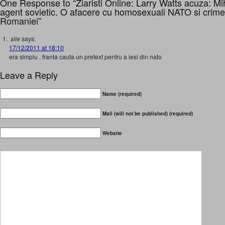
One Response to “Ziaristi Online: Larry Watts acuza: M
agent sovietic. O afacere cu homosexuali NATO si crime 
Romaniei”
sile
says:
17/12/2011 at 18:10
era simplu . franta cauta un pretext pentru a iesi din nato
Leave a Reply
Name (required)
Mail (will not be published) (required)
Website