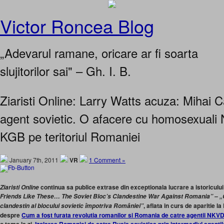
Victor Roncea Blog
„Adevarul ramane, oricare ar fi soarta
slujitorilor sai" – Gh. I. B.
Ziaristi Online: Larry Watts acuza: Mihai 
agent sovietic. O afacere cu homosexuali
KGB pe teritoriul Romaniei
January 7th, 2011
VR
1 Comment »
continua sa publice extrase din exceptionala lucrare a istoricul
Ziaristi Online
Friends Like These… The Soviet Bloc’s Clandestine War Against Romania” – „
, aflata in curs de aparitie l
clandestin al blocului sovietic împotriva României”
despre
Cum a fost furata revolutia romanilor si Romania de catre agentii NKVD