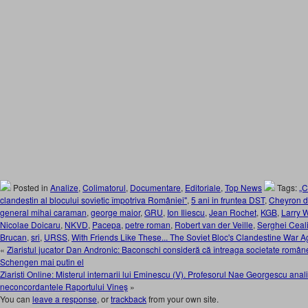
Posted in
Analize
,
Colimatorul
,
Documentare
,
Editoriale
,
Top News
Tags:
„C
clandestin al blocului sovietic împotriva României"
,
5 ani in fruntea DST
,
Cheyron d
general mihai caraman
,
george maior
,
GRU
,
Ion Iliescu
,
Jean Rochet
,
KGB
,
Larry W
Nicolae Doicaru
,
NKVD
,
Pacepa
,
petre roman
,
Robert van der Veille
,
Serghei Ceal
Brucan
,
sri
,
URSS
,
With Friends Like These... The Soviet Bloc's Clandestine War 
«
Ziaristul jucator Dan Andronic: Baconschi consideră că întreaga societate român
Schengen mai putin el
Ziaristi Online: Misterul internarii lui Eminescu (V). Profesorul Nae Georgescu ana
neconcordantele Raportului Vineş
»
You can
leave a response
, or
trackback
from your own site.