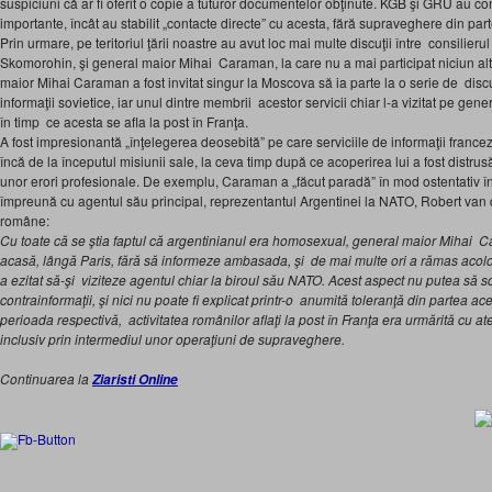
suspiciuni că ar fi oferit o copie a tuturor documentelor obţinute. KGB şi GRU au con
importante, încât au stabilit „contacte directe” cu acesta, fără supraveghere din par
Prin urmare, pe teritoriul ţării noastre au avut loc mai multe discuţii între consilieru
Skomorohin, şi general maior Mihai Caraman, la care nu a mai participat niciun al
maior Mihai Caraman a fost invitat singur la Moscova să ia parte la o serie de discuţi
informaţii sovietice, iar unul dintre membrii acestor servicii chiar l-a vizitat pe ge
în timp ce acesta se afla la post în Franţa.
A fost impresionantă „înţelegerea deosebită” pe care serviciile de informaţii franc
încă de la începutul misiunii sale, la ceva timp după ce acoperirea lui a fost distru
unor erori profesionale. De exemplu, Caraman a „făcut paradă” în mod ostentativ în 
împreună cu agentul său principal, reprezentantul Argentinei la NATO, Robert van 
române:
Cu toate că se ştia faptul că argentinianul era homosexual, general maior Mihai Ca
acasă, lângă Paris, fără să informeze ambasada, şi de mai multe ori a rămas aco
a ezitat să-şi viziteze agentul chiar la biroul său NATO. Acest aspect nu putea să s
contrainformaţii, şi nici nu poate fi explicat printr-o anumită toleranţă din partea a
perioada respectivă, activitatea românilor aflaţi la post în Franţa era urmărită cu at
inclusiv prin intermediul unor operaţiuni de supraveghere.
Continuarea la
Ziaristi Online