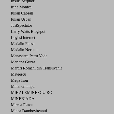
Insula Serpilor
Irina Monica
Iulian Capsali
Iulian Urban
JustSpectator
Larry Watts Blogspot
Legi si Internet
Madalin Focsa
Madalin Necsutu
Manastirea Petru Voda
Mariana Gurza
Martiri Romani din Transilvania
Mateescu
Mega Ison
Mihai Ghimpu
MIHAI-EMINESCU.RO
MINERIADA
Mircea Platon
Mitica Damboviteanul