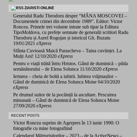
ZIARISTI ONLINE
Generalul Radu Theodoru despre “MÂNA MOSCOVEI –
Documentele crimei din decembrie 1989”. Editor: Victor
Roncea. Primele trei volume intrate sub tipar la Editura
TipoMoldova, cu prefețe semnate de generalii scriitori Radu
Theodoru și Aurel Rogojan și istoricul Gh. Buzatu
19/01/2021
eXpress
Sfânta Cuvioasă Maică Parascheva – Taina cuviinței. La
Mulți Ani!
12/10/2020
eXpress
Pentru o viață trăită întru Hristos. Gând de duminică – pilda
semănătorului – de Elena Solunca
11/10/2020
eXpress
Iertarea – cheia de boltă a iubirii. Iubirea vrăjmașilor –
Gând de duminică de Elena Solunca Moise
04/10/2020
eXpress
Pe drumul suitor de la pocăință la ascultare. Pescuirea
minunată – Gând de duminică de Elena Solunca Moise
27/09/2020
eXpress
RECENT POSTS
Victor Roncea suprins de Agerpres în 13 iunie 1990: O
fotografie cu mine fotografiind
Calendarul Mărturisitorilor – 2023 – de la ActiveNews –