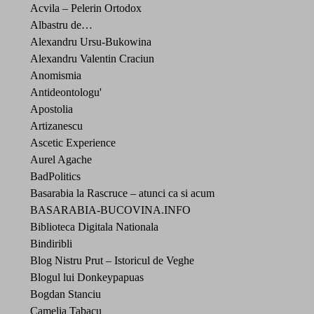
Acvila – Pelerin Ortodox
Albastru de…
Alexandru Ursu-Bukowina
Alexandru Valentin Craciun
Anomismia
Antideontologu'
Apostolia
Artizanescu
Ascetic Experience
Aurel Agache
BadPolitics
Basarabia la Rascruce – atunci ca si acum
BASARABIA-BUCOVINA.INFO
Biblioteca Digitala Nationala
Bindiribli
Blog Nistru Prut – Istoricul de Veghe
Blogul lui Donkeypapuas
Bogdan Stanciu
Camelia Tabacu