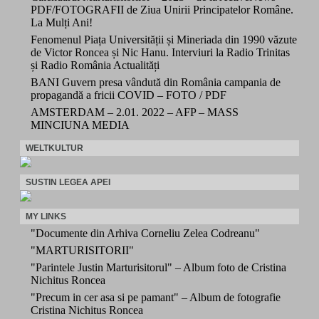
PDF/FOTOGRAFII de Ziua Unirii Principatelor Române.
La Mulți Ani!
Fenomenul Piața Universității și Mineriada din 1990 văzute
de Victor Roncea și Nic Hanu. Interviuri la Radio Trinitas
și Radio România Actualități
BANI Guvern presa vândută din România campania de
propagandă a fricii COVID – FOTO / PDF
AMSTERDAM – 2.01. 2022 – AFP – MASS
MINCIUNA MEDIA
WELTKULTUR
SUSTIN LEGEA APEI
MY LINKS
"Documente din Arhiva Corneliu Zelea Codreanu"
"MARTURISITORII"
"Parintele Justin Marturisitorul" – Album foto de Cristina
Nichitus Roncea
"Precum in cer asa si pe pamant" – Album de fotografie
Cristina Nichitus Roncea