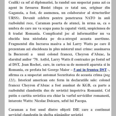
Cealik) ca sef al diplomatiei, la randul sau suspectat pana azi ca
agent in favoarea Rusiei (dupa ce tatal sau, originar din
Gagauzia, a fost, de asemenea, un colaborator al structurilor
URSS). Devenit celebru pentru penetrarea NATO in anii
razboiului rece, Caraman poarta de atunci, in urma sa, ca o
umbra de care nu va scapa pana la capatul vietii,
suspiciunea de
fi tradat Romania
. Complicatul joc al informatiilor nu va
elucida insa niciodata pe de-a-ntregul aceasta asertiune.
Fragmentul din lucrarea masiva a lui Larry Watts pe care il
prezentam azi elucideaza in plus misterul unei crime: asasinarea
la Bucuresti a unui colonel francez,
Cheyron d’Abzac, la
sfarsitul anilor ’70. Astfel, Larry Watts il contrazice pe fostul sef
al DST, Jean Rochet, care, in cartea sa de memorii aparuta si in
Romania, cu prefata lui George Maior –
5 ani in fruntea DST
-,
afirma ca a suspectat automat Securitatea de aceasta crima
(pag
. Istoricul american este ferm in declaratiile sale:
colonel
121)
francez
Cheyron d’Abzac a fost asasinat de KGB, ca parte a
razboiului clandestin dus de sovietici impotriva Romaniei.
Cel
putin o cartita sovietica era chiar la varful serviciilor romanesti,
intareste Watts: Nicolae Doicaru, seful lui Pacepa.
Caraman a fost unul dintre ofiţerii DIE care a continuat
serviciul clandestin în slujba stăpânilor sovietici