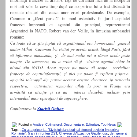
informaţii franceze au arătat-o faţă de Caraman încă de la începutul
misiunii sale, la ceva timp după ce acoperirea lui a fost distrusă în
repetate rânduri din cauza unor erori profesionale. De exemplu,
Caraman a „făcut paradă” în mod ostentativ în jurul capitalei
franceze împreună cu agentul său principal, reprezentantul
Argentinei la NATO, Robert van der Veille, în limuzina ambasadei
române:
Cu toate că se ştia faptul că argentinianul era homosexual, general
maior Mihai Caraman l-a vizitat pe acesta acasă, lângă Paris, fără
să informeze ambasada, şi de mai multe ori a rămas acolo peste
noapte. De asemenea, nu a ezitat să-şi viziteze agentul chiar la
biroul său NATO. Acest aspect nu putea să scape serviciilor
franceze de contrainformaţii, şi nici nu poate fi explicat printr-o
anumită toleranţă din partea acestor organe, deoarece, în perioada
respectivă, activitatea românilor aflaţi la post în Franţa era
urmărită cu atenţie şi cu un interes deosebit, inclusiv prin
intermediul unor operaţiuni de supraveghere.
Continuarea la
Ziaristi Online
Posted in
Analize
,
Colimatorul
,
Documentare
,
Editoriale
,
Top News
Tags:
„Cu aşa prieteni... Războiul clandestin al blocului sovietic împotriva
României"
,
5 ani in fruntea DST
,
Cheyron d’Abzac
,
de Gaulle
,
dss
,
dst
,
general