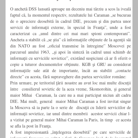
O anchetă DSS lansată aproape un deceniu mai târziu a scos la iveală
faptul că, la momentul respectiv, rezultatele lui Caraman „se bucurau
de o apreciere deosebită în cadrul DIE, precum şi din partea unor
servicii de informaţii externe, în special în Franţa”, unde a fost
caracterizat ca „unul dintre cei mai mari spioni contemporani”.
Ancheta a stabilit că „se ştia” că informaţiile obţinute de la agenţii săi
din NATO au fost „oficial transmise în întregime” Moscovei pe
parcursul anului 1963, „şi apoi în sinteză în cadrul unui schimb de
informaţii cu serviciile sovietice”, existând suspiciuni că ar fi oferit o
copie a tuturor documentelor obţinute. KGB şi GRU au considerat
informaţiile sale atât de importante, încât au stabilit „contacte
directe” cu acesta, fără supraveghere din partea serviciilor române:
Prin urmare, pe teritoriul ţării noastre au avut loc mai multe discuţii
între consilierul sovietic de la acea vreme, Skomorohin, şi general
maior Mihai Caraman, la care nu a mai participat niciun alt cadru
DIE. Mai mult, general maior Mihai Caraman a fost invitat singur
la Moscova să ia parte la o serie de discuţii cu liderii serviciilor de
informaţii sovietice, iar unul dintre membrii acestor servicii chiar l-
a vizitat pe general maior Mihai Caraman la Paris, în timp ce acesta
se afla la post în Franţa.
A fost impresionantă „înţelegerea deosebită” pe care serviciile de