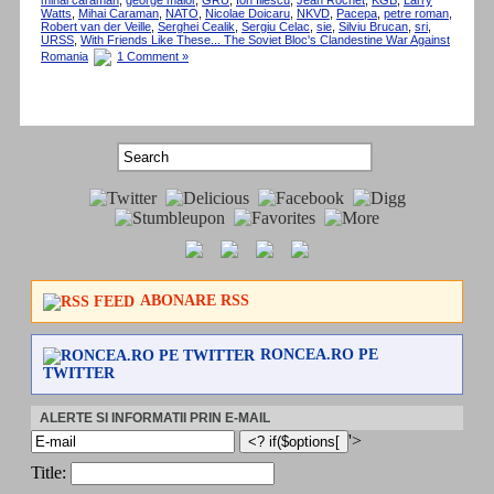
mihai caraman
,
george maior
,
GRU
,
Ion Iliescu
,
Jean Rochet
,
KGB
,
Larry
Watts
,
Mihai Caraman
,
NATO
,
Nicolae Doicaru
,
NKVD
,
Pacepa
,
petre roman
,
Robert van der Veille
,
Serghei Cealik
,
Sergiu Celac
,
sie
,
Silviu Brucan
,
sri
,
URSS
,
With Friends Like These... The Soviet Bloc's Clandestine War Against
Romania
1 Comment »
ABONARE RSS
RONCEA.RO PE
TWITTER
ALERTE SI INFORMATII PRIN E-MAIL
'>
Title: