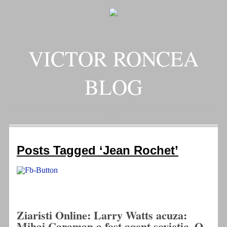
VICTOR RONCEA
BLOG
„ADEVARUL RAMANE, ORICARE AR FI SOARTA SLUJITORILOR SAI" – GH.
I. B.
Posts Tagged ‘Jean Rochet’
Ziaristi Online: Larry Watts acuza:
Mihai Caraman a fost agent sovietic. O