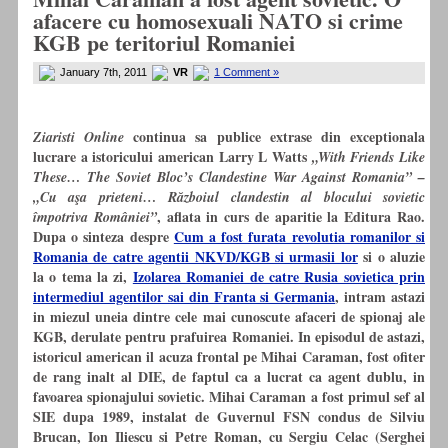
afacere cu homosexuali NATO si crime
KGB pe teritoriul Romaniei
January 7th, 2011
VR
1 Comment »
continua sa publice extrase din exceptionala
Ziaristi Online
lucrare a istoricului american Larry L Watts
„With Friends Like
These… The Soviet Bloc’s Clandestine War Against Romania” –
„Cu a
ş
a prieteni… Războiul clandestin al blocului sovietic
, aflata in curs de aparitie la Editura Rao.
împotriva României”
Dupa o sinteza despre
Cum a fost furata revolutia romanilor si
Romania de catre agentii NKVD/KGB si urmasii lor
si o aluzie
la o
tema la zi,
Izolarea Romaniei de catre Rusia sovietica prin
intermediul agentilor sai din Franta si Germania
, intram astazi
in miezul uneia dintre cele mai cunoscute afaceri de spionaj ale
KGB, derulate pentru prafuirea Romaniei. In episodul de astazi,
istoricul american il acuza frontal pe Mihai Caraman, fost ofiter
de rang inalt al DIE, de faptul ca a lucrat ca agent dublu, in
favoarea spionajului sovietic. Mihai Caraman a fost primul sef al
SIE dupa 1989, instalat de Guvernul FSN condus de Silviu
Brucan
, Ion Iliescu si Petre Roman, cu Sergiu Celac (Serghei