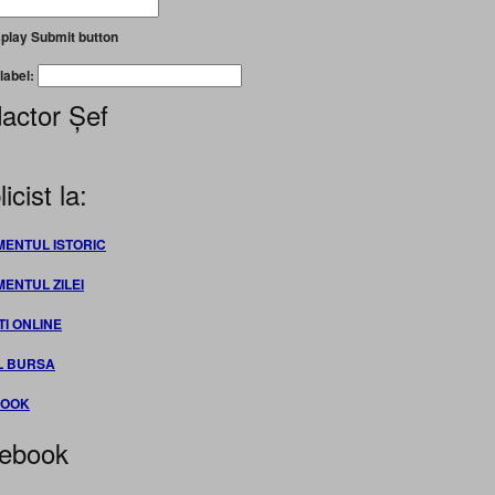
play Submit button
label:
actor Șef
icist la:
MENTUL ISTORIC
MENTUL ZILEI
TI ONLINE
L BURSA
BOOK
ebook