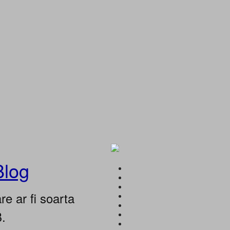
Blog
e ar fi soarta
B.