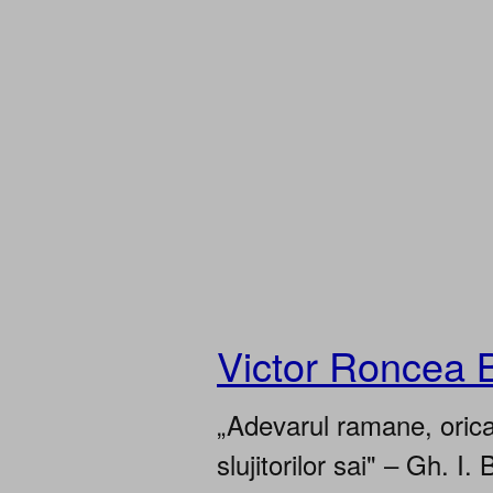
Victor Roncea 
„Adevarul ramane, oricar
slujitorilor sai" – Gh. I. 