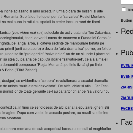
Dis
incheiat lasand si anul acesta in urma o dara de mizerii si alte
anti-Romania. Sub faldurile luptei pentru “salvarea” Rosiei Montane,
Button 
t sa mai puna in raftul cu spalati la creier inca un rand de tineri
Red
taniste (
vezi video mai sus
) selectate de activ-uatc-ista Teo Zabavica,
ecologismului, tinerii deveniti masa de manevra a Fundatiei Soros (in
i sa inghita, pe langa iarba, si cateva sedinte de manipulare fortata pe
 au primit (unii cu placere) o doza de “arta dramatica”-porno, un fel de
Publ
a, unde se tin “prelegerile” “salvatorilor” an de an si unde-i place cel
 sa stea cu palaria pe cap. Ca doar e “salvator-sef”, ce aia a ma-sii!
a denumirii pompoase ”Roșia Montană, pe linie fizică și pe linie
EVENI
 & Bobo (”Fără Zahăr”).
EVENI
“, desigur) se evidentiaza “celebra” revolutionara a sexului dramatic
 artista “multilateral dezvoltata”. De altfel chiar si afisul FanFest-
ZIARIS
rsionistilor de toate genurile ce-l au ca tartor chiar pe “salvatorul” cu
ZIARU
ontext ca, in timp ce se folosesc de altii pana la epuizare, gherilistii
FACE
ria imagine. Dupa cum vedeti in aceasta postare, au reusit sa elimine
 Rosia Montana…
Fac
evolutionaro-montana de sub acoperisul lacasului de cult al maghiarilor