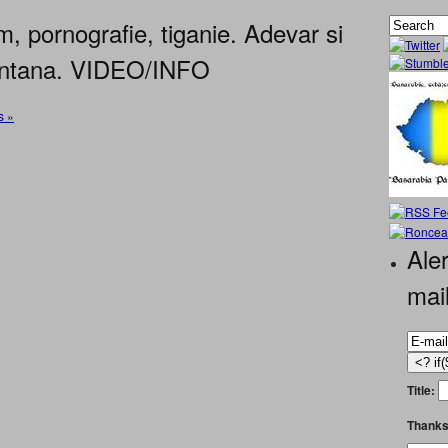
, pornografie, tiganie. Adevar si
ontana. VIDEO/INFO
s »
Aler
mai
Title:
Thanks