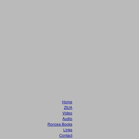
Home
ZIUA
Video
Audio
Roncea Books
Links
Contact