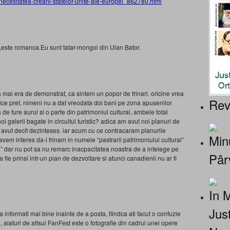
-necesitatea-crearii-statelor-unite-ale-europei_862780.html
,este romanca.Eu sunt tatar-mongol din Ulan Bator.
 mai era de demonstrat, ca sintem un popor de frinari. oricine vrea
Rev
orice pret. nimeni nu a dat vreodata doi bani pe zona apusenilor
de fure aurul si o parte din patrimoniul cultural, ambele total
i galerii bagate in circuitul turistic? adica am avut noi planuri de
avut decit dezinteses. iar acum cu ce contracaram planurile
Minu
em interes da-i frinam in numele “pastrarii patrimoniului cultural”
aia” dar nu pot sa nu remarc inacpacitatea noastra de a intelege pe
Pâr
fie prinsi intr-un plan de dezvoltare si atunci canadienii nu ar fi
In 
Jus
nformati mai bine inainte de a posta, fiindca ati facut o confuzie
, alaturi de afisul FanFest este o fotografie din cadrul unei opere