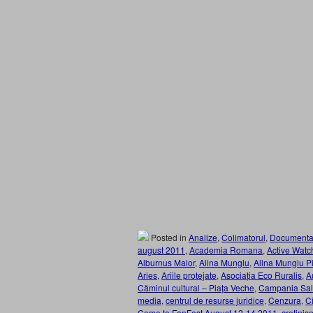
Posted in
Analize
,
Colimatorul
,
Documenta
august 2011
,
Academia Romana
,
Active Watc
Alburnus Maior
,
Alina Mungiu
,
Alina Mungiu Pi
Aries
,
Ariile protejate
,
Asociația Eco Ruralis
,
A
Căminul cultural – Piața Veche
,
Campania Sal
media
,
centrul de resurse juridice
,
Cenzura
,
Ci
Come to FanFest August 12-14 2011
,
cretinis