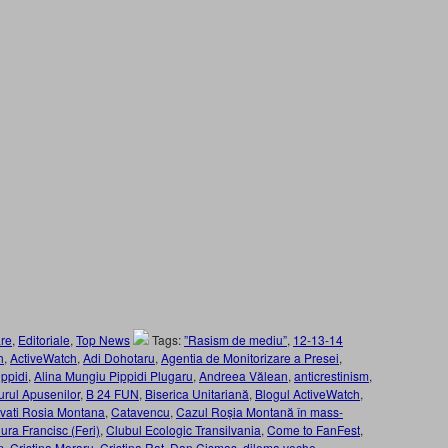
re
,
Editoriale
,
Top News
Tags:
”Rasism de mediu”
,
12-13-14
h
,
ActiveWatch
,
Adi Dohotaru
,
Agentia de Monitorizare a Presei
,
ppidi
,
Alina Mungiu Pippidi Plugaru
,
Andreea Vălean
,
anticrestinism
,
urul Apusenilor
,
B 24 FUN
,
Biserica Unitariană
,
Blogul ActiveWatch
,
vati Rosia Montana
,
Catavencu
,
Cazul Roșia Montană în mass-
ura Francisc (Feri)
,
Clubul Ecologic Transilvania
,
Come to FanFest
,
m
,
Cristina Moraru
,
Cristina Raț
,
Dan Cișmaș
,
dilema veche
,