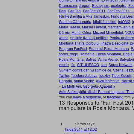
Dramacum
,
droguri
,
Ecologism
,
ecologisti
,
Eco
Park
,
FanFest
,
FanFest 2011
,
FanFest 2011 – 
FânFest ediţia a VI-a
,
fanfest.ro
,
Fundația Desi
Gianina Cărbunariu
,
idiotii folositori
,
InfOMG
,
I
Maria Teresa
,
Marşul Fânfest
,
marxism-lenini
Cârnic
,
Muntii Orlea
,
Muzeul Mineritului
,
NOUL
watch
,
pe linie fizică și politică
,
Pentru apărar
Montană
,
Piatra Corbului
,
Piatra Despicată
,
pr
Program FanFest
,
Proiectul Rosia Montana
,
R
soros
,
rmgc
,
Romania
,
Rosia Montana
,
Roșia M
Rosia Montana
,
Salvati Vama Veche
,
Salvator
veche
,
sie
,
SIT UNESCO
,
son
,
Soros Network
Suntem contra dar nu stim de ce
,
Szena Feszt
Twitter
,
Teodora Zabava
,
teozbv
,
Tibor Kocsis
,
Ungaria
,
Vama Veche
,
www.fanfest.ro
,
ziaristi
«
La Multi Ani, Georgeta-Agapia! :)
Adio Székelyföld-táblát! Panoul ilegal cu “Tinu
You can
leave a response
, or
trackback
from y
13 Responses to “Fan Fest 2011
manipulare la Rosia Montana.
Cornel
says:
18/08/2011 at 12:02