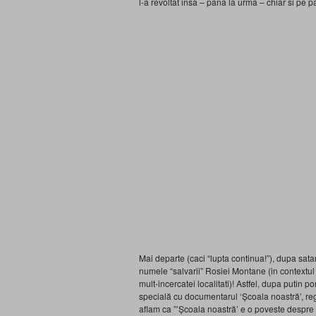
l-a revoltat insa – pana la urma – chiar si pe 
Mai departe (caci “lupta continua!”), dupa sata
numele “salvarii” Rosiei Montane (in contextul 
mult-incercatei localitati)! Astfel, dupa putin p
specială cu documentarul ‘Școala noastră’, 
aflam ca ”’Școala noastră’ e o poveste despre ț