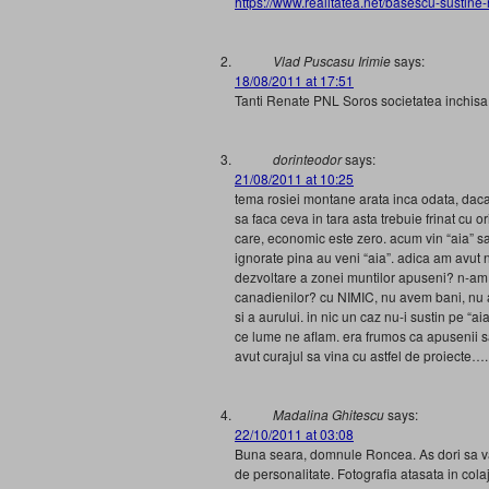
https://www.realitatea.net/basescu-sustine
Vlad Puscasu Irimie
says:
18/08/2011 at 17:51
Tanti Renate PNL Soros societatea inchisa
dorinteodor
says:
21/08/2011 at 10:25
tema rosiei montane arata inca odata, daca
sa faca ceva in tara asta trebuie frinat cu 
care, economic este zero. acum vin “aia” sa 
ignorate pina au veni “aia”. adica am avut no
dezvoltare a zonei muntilor apuseni? n-am 
canadienilor? cu NIMIC, nu avem bani, nu av
si a aurului. in nic un caz nu-i sustin pe “
ce lume ne aflam. era frumos ca apusenii sa 
avut curajul sa vina cu astfel de proiecte….
Madalina Ghitescu
says:
22/10/2011 at 03:08
Buna seara, domnule Roncea. As dori sa va i
de personalitate. Fotografia atasata in colaj