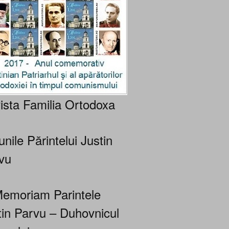
ista Familia Ortodoxa
nile Părintelui Justin
vu
Memoriam Parintele
tin Parvu – Duhovnicul