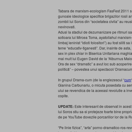
Tabara de marxism-ecologism FasFest 2011 s-a 
gunoaie ideologice specifice brigazilor rosii 
zombii lui Soros din “societatea civila” au reusi
nevinovati.
Adusi la stadiul de dezumanizare pe ritmuri sa
sotioara lui Mircea Toma, ayatollahul marxism-
limbaj leninist “idioti folositori”) au fost silit
teme “educativ-tiganesti”. Dar, inainte de asta,
sex in plex chiar in Biserica Unitariana maghiar
mai mult lui Eugen David de la “Alburnus Maior”
Ora de sex “dramatic” a avut loc sub acoperire
politică” – povestea unui spectacol/ Dramacum
In grupul Drama-cum (de la englezescul “
cum
Gianina Carbunariu, o micuta posedata cu aere de
ului se revendica de la aceeasi revolutie a inve
copite.
UPDATE:
Este interesant de observat in acest c
lui Soros stiu sa-si protejeze foarte bine prop
de pe YouTube dovezile porcariilor lor de la
“Pe linie fizica”, “arta” porno-dramatico-ros-r