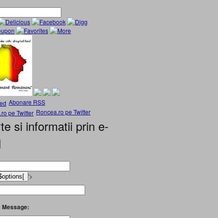
Abonare RSS
Roncea.ro pe Twitter
te si informatii prin e-
l
'>
 Message: