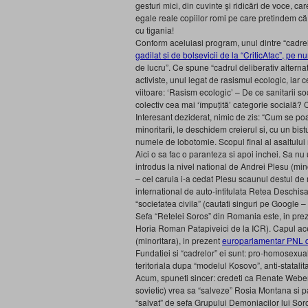
gesturi mici, din cuvinte și ridicări de voce, car
egale reale copiilor romi pe care pretindem că
cu tigania!
Conform aceluiasi program, unul dintre “cadrel
gadilat si de bolsevicii de la “CriticAtac”, pe 
de lucru”. Ce spune “cadrul deliberativ altern
activiste, unul legat de rasismul ecologic, iar c
viitoare: ‘Rasism ecologic’ – De ce sanitarii soc
colectiv cea mai ‘împuțită’ categorie socială?
Interesant deziderat, nimic de zis: “Cum se poat
minoritarii, le deschidem creierul si, cu un bis
numele de lobotomie. Scopul final al asaltului 
Aici o sa fac o paranteza si apoi inchei. Sa nu u
introdus la nivel national de Andrei Plesu (mi
– cel caruia i-a cedat Plesu scaunul destul de
international de auto-intitulata Retea Deschisa
“societatea civila” (cautati singuri pe Google 
Sefa “Retelei Soros” din Romania este, in preze
Horia Roman Patapiveici de la ICR). Capul ac
(minoritara), in prezent
europarlamentar PNL 
Fundatiei si “cadrelor” ei sunt: pro-homosexua
teritoriala dupa “modelul Kosovo”, anti-statal
Acum, spuneti sincer: credeti ca Renate Weber
sovietic) vrea sa “salveze” Rosia Montana si p
“salvat” de sefa Grupului Demoniacilor lui So