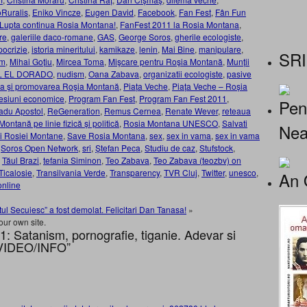
Ruralis
,
Eniko Vincze
,
Eugen David
,
Facebook
,
Fan Fest
,
Fân Fun
Lupta continua Rosia Montana!
,
FanFest 2011 la Rosia Montana
,
re
,
galeriile daco-romane
,
GAS
,
George Soros
,
gherile ecologiste
,
pocrizie
,
istoria mineritului
,
kamikaze
,
lenin
,
Mai Bine
,
manipulare
,
SRI
sm
,
Mihai Goțiu
,
Mircea Toma
,
Mişcare pentru Roşia Montană
,
Munții
 EL DORADO
,
nudism
,
Oana Zabava
,
organizatii ecologiste
,
pasive
ea şi promovarea Roşia Montană
,
Piața Veche
,
Piața Veche – Roșia
esiuni economice
,
Program Fan Fest
,
Program Fan Fest 2011
,
Pen
adu Apostol
,
ReGeneration
,
Remus Cernea
,
Renate Wever
,
reteaua
ontană pe linie fizică și politică
,
Rosia Montana UNESCO
,
Salvati
Nea
ii Rosiei Montane
,
Save Rosia Montana
,
sex
,
sex in vama
,
sex in vama
,
Soros Open Network
,
sri
,
Ștefan Peca
,
Studiu de caz
,
Stufstock
,
,
Tăul Brazi
,
tefania Siminon
,
Teo Zabava
,
Teo Zabava (teozbv) on
Ticalosie
,
Transilvania Verde
,
Transparency
,
TVR Cluj
,
Twitter
,
unesco
,
An 
 online
tul Secuiesc” a fost demolat. Felicitari Dan Tanasa!
»
our own site.
: Satanism, pornografie, tiganie. Adevar si
 VIDEO/INFO”