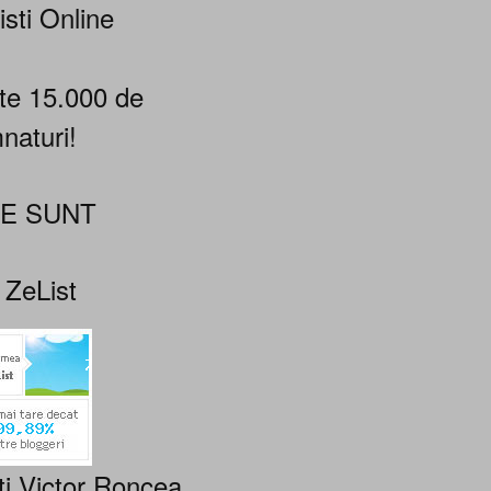
isti Online
te 15.000 de
naturi!
NE SUNT
 ZeList
ti Victor Roncea