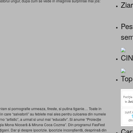
pastorul ungur, dupa cum se vede in imaginile surprinse mai jos:
Ziar
Pes
sem
CI
Top
nism si pornografie urmeaza, fireste, si putina tiganie… Toate in
in care “salvatorii” au feblete mai ales pentru culoarea din numele
orno “artistic”, a urmat si unul mai “educativ”. Si anume “Proiecție
regia Mona Nicoară & Miruna Coca Cozma”. Din programul FasFest
Car
igani. Dar și despre ipocrizie. Ipocrizie inconștientă, desprinsă din