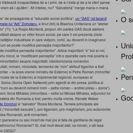
e trădează incapacitatea de a-i privi, de a-i trata și de a le oferi șanse
 vrem să-i ajutăm”. Ati inteles, nu? “Salvatoria” merge mana-n mana
O s
e” de propaganda si “educatie social-politica”,
un “GAS”-ist tacanit
numele lui “Adi” Dohotaru
, a tinut (tot) la Biserica Unitariana un “atelier
ativ” (?!): “La Roșia Montană, propun din partea GAS două ateliere
elălalt despre un viitor forum social, pe care îl voi prezenta zilele
ietăților industriale în care viețuim, romii, au devenit în imaginarul
Uniu
 Cum se poate modifica percepția majoritarilor?”
e modifica perceptia majoritarilor”. Adica majoritarii “e” boi si noi,
Prof
turiu micut, le “modificam perceptia” intr-o operatie care mai poarta si
minoritatilor asupra majoritatii: lobotomizarea romanilor.
itati, romani, niciodata: termentul de “rom” atribuit tiganilor a fost
noritar – la acea vreme ministru de Externe) si Petre Roman (minoritar
Pen
 moale de la Externe) si implementat regional, european si
 Soros (Soros Open Network) prin agentii ei din presa, politica si
– “cum au devenit romanii romi – petre roman – andrei plesu – soros”).
nt, Ilona Mihaies (minoritara – sotia lui Mircea Mihaies, adjunctul lui
Goo
esteia din Romania a fost, pentru multa vreme, Renate Weber
de Dorohoi
si “salvator” Rosia Montana. Temele principale ale
li (“minoritati sexuale”), pro-tiganism, pro-maghiarism, pro-autonomie
itatea Romaniei, anti-romanism.
 (persoana cu sex incert de mai jos si fata de gardiana de lagar
atrimoniul Romaniei? Si, mai mult decat atat: ca roman, v-ati lasa
ros (GDS)?