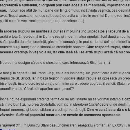
regretabilă a sufletului, ci organul prin care acesta se manifestă, imprimând as
său.
Trupul face atât de mult parte din fiinţa omului, încât viaţa veşnică, cea deplină,
avut. Trupul acesta omenesc se bucură de atâta cinstire în ochii lui Dumnezeu, încât
şi stă cu el în vecii vecilor pe tronul dumnezeiesc. (…)
În arderea trupului se manifestă pur şi simplu instinctul păcătos şi absurd de 
arată o totală necredinţă în Dumnezeu şi în demnitatea omului, făcut după chipul
suflet pustiu de orice credinţă, găsind în cenuşă şi în praf simbolul cel mai nimerit al
noastre au şi funcţia de a simboliza credinţele noastre.
Cine respectă trupul, chiar
aceasta credinţa în veşnicia lui, iar cine lasă să i se ardă trupul arată că nu cre
Necredinţa desigur că este o chestiune care interesează Biserica. (…)
A fost şi la căpătâiul lui Trancu-Iaşi, ca la alţi incineraţi, un „preot” care a citit rugă
depus de Sf. Sinod. Iar în baza legilor în vigoare statul trebuie să oprească un pre
bisericeşti. Este o ocrotire şi un ajutor minim care trebuie acordat Bisericii. Statu
anumitor culte. Cărui cult aparţine acel „preot”?
Încheind, ne exprimăm credinţa fermă că de aici înainte nu se vor mai întâmpla caz
că într-o bună zi, nu prea depărtată, vom citi în
Monitorul Oficial
decretul de desfiinţ
trupuri omeneşti şi loc de sfidare a credinţei româneşti.
Cine vrea să se ardă s-o fa
zăvorâte. Sufletul poporului nostru n-are nevoie de asemenea spectacole.
Fragment din
: Pr. Dumitru Stăniloae, „Incinerare”
, Telegraful Român
, an LXXXVIII, n