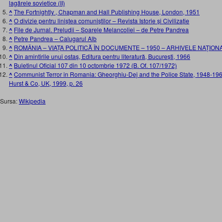
lagărele sovietice (II)
^
The Fortnightly , Chapman and Hall Publishing House, London, 1951
^
O divizie pentru liniștea comuniștilor – Revista Istorie și Civilizație
^
File de Jurnal. Preludii – Soarele Melancoliei – de Petre Pandrea
^
Petre Pandrea – Calugarul Alb
^
ROMÂNIA – VIAȚA POLITICĂ ÎN DOCUMENTE – 1950 – ARHIVELE NAȚION
^
Din amintirile unui ostaș, Editura pentru literatură, București, 1966
^
Buletinul Oficial 107 din 10 octombrie 1972 (B. Of. 107/1972)
^
Communist Terror in Romania: Gheorghiu-Dej and the Police State, 1948-196
Hurst & Co, UK, 1999, p. 26
Sursa:
Wikipedia