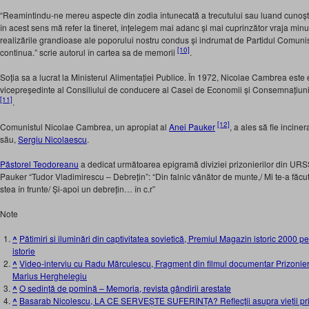
“Reamintindu-ne mereu aspecte din zodia întunecată a trecutului sau luand cunoștin
în acest sens mă refer la tineret, înțelegem mai adanc și mai cuprinzător vraja minun
realizările grandioase ale poporului nostru condus și indrumat de Partidul Comunis
[10]
continua.” scrie autorul în cartea sa de memorii
.
Soția sa a lucrat la Ministerul Alimentației Publice. În 1972, Nicolae Cambrea este e
vicepreședinte al Consiliului de conducere al Casei de Economii și Consemnațiuni
[11]
.
[12]
Comunistul Nicolae Cambrea, un apropiat al
Anei Pauker
, a ales să fie incine
său,
Sergiu Nicolaescu
.
Păstorel Teodoreanu
a dedicat următoarea epigramă diviziei prizonierilor din UR
Pauker “Tudor Vladimirescu – Debrețin”: “Din falnic vânător de munte,/ Mi te-a făcut 
stea în frunte/ Și-apoi un debrețin… în c.r”
Note
^
Pătimiri si iluminări din captivitatea sovietică, Premiul Magazin istoric 2000 
istorie
^
Video-interviu cu Radu Mărculescu, Fragment din filmul documentar Prizonieri 
Marius Herghelegiu
^
O sedință de pomină – Memoria, revista gândirii arestate
^
Basarab Nicolescu, LA CE SERVEȘTE SUFERINȚA? Reflecții asupra vieții priz