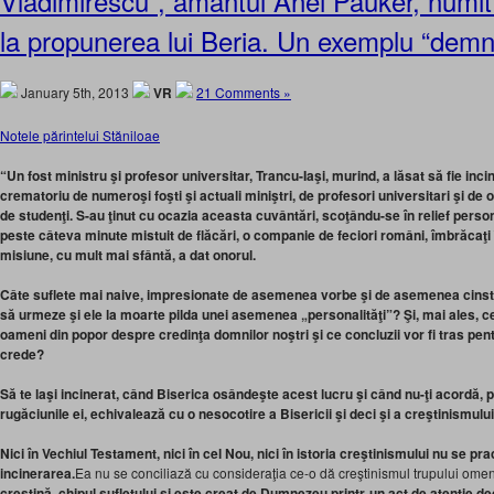
Vladimirescu”, amantul Anei Pauker, numit
la propunerea lui Beria. Un exemplu “dem
January 5th, 2013
VR
21 Comments »
Notele părintelui Stăniloae
“Un fost ministru şi profesor universitar, Trancu-Iaşi, murind, a lăsat să fie incine
crematoriu de numeroşi foşti şi actuali miniştri, de profesori universitari şi de 
de studenţi. S-au ţinut cu ocazia aceasta cuvântări, scoţându-se în relief person
peste câteva minute mistuit de flăcări, o companie de feciori români, îmbrăcaţi î
misiune, cu mult mai sfântă, a dat onorul.
Câte suflete mai naive, impresionate de asemenea vorbe şi de asemenea cinstir
să urmeze şi ele la moarte pilda unei asemenea „personalităţi”? Şi, mai ales, ce vo
oameni din popor despre credinţa domnilor noştri şi ce concluzii vor fi tras pen
crede?
Să te laşi incinerat, când Biserica osândeşte acest lucru şi când nu-ţi acordă, prin
rugăciunile ei, echivalează cu o nesocotire a Bisericii şi deci şi a creştinismului
Nici în Vechiul Testament, nici în cel Nou, nici în istoria creştinismului nu se pr
incinerarea.
Ea nu se conciliază cu consideraţia ce-o dă creştinismul trupului ome
creştină, chipul sufletului şi este creat de Dumnezeu printr-un act de atenţie de