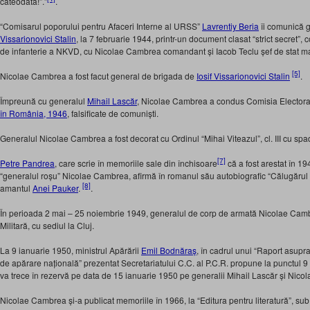
câteodată!”.”
.
“Comisarul poporului pentru Afaceri Interne al URSS”
Lavrentiy Beria
îi comunică 
Vissarionovici Stalin
, la 7 februarie 1944, printr-un document clasat “strict secret”, 
de infanterie a NKVD, cu Nicolae Cambrea comandant și Iacob Teclu șef de stat m
[5]
Nicolae Cambrea a fost facut general de brigada de
Iosif Vissarionovici Stalin
.
Împreună cu generalul
Mihail Lascăr
, Nicolae Cambrea a condus Comisia Electoral
în România, 1946
, falsificate de comuniști.
Generalul Nicolae Cambrea a fost decorat cu Ordinul “Mihai Viteazul”, cl. III cu s
[7]
Petre Pandrea
, care scrie în memoriile sale din închisoare
că a fost arestat în 194
“generalul roșu” Nicolae Cambrea, afirmă în romanul său autobiografic “Călugăru
[8]
amantul
Anei Pauker
.
.
În perioada 2 mai – 25 noiembrie 1949, generalul de corp de armată Nicolae Cam
Militară, cu sediul la Cluj.
La 9 ianuarie 1950, ministrul Apărării
Emil Bodnăraș
, în cadrul unui “Raport asupra
de apărare națională” prezentat Secretariatului C.C. al P.C.R. propune la punctul 9 (u
va trece în rezervă pe data de 15 ianuarie 1950 pe generalii Mihail Lascăr și Nic
Nicolae Cambrea și-a publicat memoriile în 1966, la “Editura pentru literatură”, sub ti