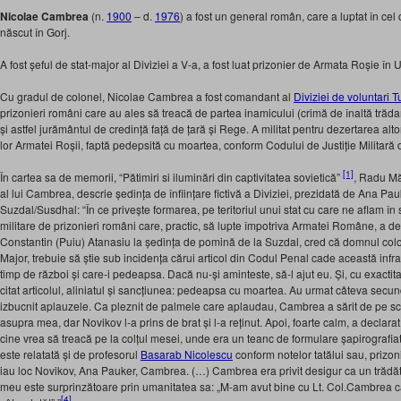
Nicolae Cambrea
(n.
1900
– d.
1976
) a fost un general român, care a luptat în cel
născut în Gorj.
A fost șeful de stat-major al Diviziei a V-a, a fost luat prizonier de Armata Roșie î
Cu gradul de colonel, Nicolae Cambrea a fost comandant al
Diviziei de voluntari 
prizonieri români care au ales să treacă de partea inamicului (crimă de înaltă trăda
și astfel jurământul de credință față de țară și Rege. A militat pentru dezertarea al
lor Armatei Roșii, faptă pedepsită cu moartea, conform Codului de Justiție Militară 
[1]
În cartea sa de memorii, “Pătimiri si iluminări din captivitatea sovietică”
, Radu M
al lui Cambrea, descrie ședința de înființare fictivă a Diviziei, prezidată de Ana Pau
Suzdal/Susdhal: “În ce privește formarea, pe teritoriul unui stat cu care ne aflam în 
militare de prizonieri români care, practic, să lupte împotriva Armatei Române, a d
Constantin (Puiu) Atanasiu la ședința de pomină de la Suzdal, cred că domnul colo
Major, trebuie să știe sub incidența cărui articol din Codul Penal cade această infr
timp de război și care-i pedeapsa. Dacă nu-și aminteste, să-l ajut eu. Și, cu exacti
citat articolul, aliniatul și sancțiunea: pedeapsa cu moartea. Au urmat câteva secu
izbucnit aplauzele. Ca pleznit de palmele care aplaudau, Cambrea a sărit de pe s
asupra mea, dar Novikov l-a prins de brat și l-a reținut. Apoi, foarte calm, a declara
cine vrea să treacă pe la colțul mesei, unde era un teanc de formulare șapirografia
este relatată și de profesorul
Basarab Nicolescu
conform notelor tatălui sau, prizoni
iau loc Novikov, Ana Pauker, Cambrea. (…) Cambrea era privit desigur ca un trădător
meu este surprinzătoare prin umanitatea sa: „M-am avut bine cu Lt. Col.Cambrea car
[4]