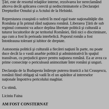
Ţări, este de resortul relaţiilor interne, rezolvarea lor nereclamând
altceva decât aplicarea corectă şi nediscriminatorie a Declaraţiei
Drepturilor Omului şi a Actului de la Helsinki.
Represiunea ceauşistă o suferă în mod egal toate naţionalităţile din
România şi în primul rând naţiunea română. Liberarea Ţării de sub
regimul comunist va aduce deplina libertate politică şi culturală a
tuturor locuitorilor de pe teritoriul României, fără nici o discriminare,
aşa cum a fost în perioada interbelică. Poporul român a fost
întotdeauna tolerant şi iubitor de dreptate.
Autonomia politică şi culturală a fiecărei naţiuni în parte, nu poate
duce decât la o vastă anarhie politică şi administrativă în spaţiul
transilvan, cu prejudicii grave pentru naţiunea română. Ea ar avea ca
prime consecinţe o periculoasă animozitate între români şi unguri.
Declaraţia de la Budapesta întăreşte puterea tiranică a lui Ceauşescu,
românii fiind obligaţi să vadă în el un apărător al intereselor
naţionale împotriva pericolului maghiar.
Cu stimă,
Liciniu Faina
AM FOST CONSTERNAT