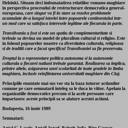
Helsinki. Situam deci imbunatatirea relatiilor romano-maghiare
in perspectiva procesului de restructurare democratica general-
europeana,
care singur va fi in stare sa rezolve problemele
acumulate de-a lungul istoriei intre popoarele continentului intr-
un mod care sa satisfaca interesele legitime ale fiecaruia in parte.
Transilvania a fost si este un spatiu de complementaritate
si
trebuie sa devina un model de pluralism cultural si religios. Este
in folosul popoarelor noastre ca
diversitatea culturala, religioasa
si de traditii care a facut specificul Transilvaniei sa fie prezervata.
Dreptul la o reprezentare politica autonoma si la autonomie
culturala a fiecarei natiuni trebuie garantat. Realizarea sa implica,
printre altele, asigurarea unei scolaritati de toate gradele in limba
maghiara, inclusiv reinfiintarea universitatii maghiare din Cluj.
Principiile enuntate mai sus vor sta la baza tuturor actiunilor
comune pe care semnatarii inteleg sa le duca in viitor. Apelam la
organizatiile democratice precum si la acele persoane care
impartasesc aceste principii sa se alature acestei actiuni.
Budapesta, 16 iunie 1989
Semnatari:
Antal G. Laszlo, Antall Jozsef, Balogh Julia, Biro Gaspar,