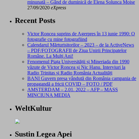
minunată – Gând de duminică de Elena Solunca Moise
27/09/2020
eXpress
Recent Posts
Victor Roncea suprins de Agerpres în 13 iunie 1990: O
fotografie cu mine fotografiind
Calendarul Mărturisitorilor – 2023 – de la ActiveNews
– PDF/FOTOGRAFII de Ziua Unirii Principatelor
Române. La Mulți Ani!
Fenomenul Piața Universității și Mineriada din 1990
văzute de Victor Roncea și Nic Hanu. Interviuri la
Radio Trinitas și Radio România Actualități
BANI Guvern presa vândută din România campania de
propagandă a fricii COVID – FOTO / PDF
AMSTERDAM – 2.01. 2022 – AFP – MASS
MINCIUNA MEDIA
WeltKultur
Sustin Legea Apei