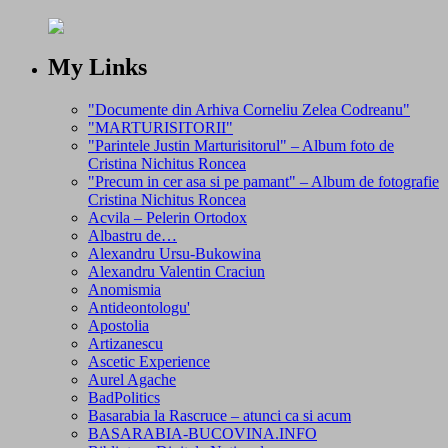
My Links
"Documente din Arhiva Corneliu Zelea Codreanu"
"MARTURISITORII"
"Parintele Justin Marturisitorul" – Album foto de
Cristina Nichitus Roncea
"Precum in cer asa si pe pamant" – Album de fotografie
Cristina Nichitus Roncea
Acvila – Pelerin Ortodox
Albastru de…
Alexandru Ursu-Bukowina
Alexandru Valentin Craciun
Anomismia
Antideontologu'
Apostolia
Artizanescu
Ascetic Experience
Aurel Agache
BadPolitics
Basarabia la Rascruce – atunci ca si acum
BASARABIA-BUCOVINA.INFO