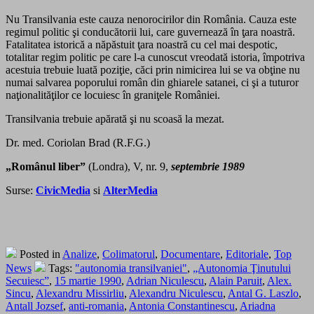
Nu Transilvania este cauza nenorocirilor din România. Cauza este
regimul politic şi conducătorii lui, care guvernează în ţara noastră.
Fatalitatea istorică a năpăstuit ţara noastră cu cel mai despotic,
totalitar regim politic pe care l-a cunoscut vreodată istoria, împotriva
acestuia trebuie luată poziţie, căci prin nimicirea lui se va obţine nu
numai salvarea poporului român din ghiarele satanei, ci şi a tuturor
naţionalităţilor ce locuiesc în graniţele României.
Transilvania trebuie apărată şi nu scoasă la mezat.
Dr. med. Coriolan Brad (R.F.G.)
„Românul liber”
(Londra), V, nr. 9,
septembrie 1989
Surse:
CivicMedia
si
AlterMedia
Posted in
Analize
,
Colimatorul
,
Documentare
,
Editoriale
,
Top
News
Tags:
"autonomia transilvaniei"
,
„Autonomia Ţinutului
Secuiesc”
,
15 martie 1990
,
Adrian Niculescu
,
Alain Paruit
,
Alex.
Sincu
,
Alexandru Missirliu
,
Alexandru Niculescu
,
Antal G. Laszlo
,
Antall Jozsef
,
anti-romania
,
Antonia Constantinescu
,
Ariadna