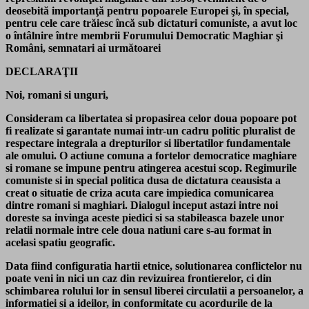
deosebită importanţă pentru popoarele Europei şi, în special,
pentru cele care trăiesc încă sub dictaturi comuniste, a avut loc
o întâlnire între membrii Forumului Democratic Maghiar şi
Români, semnatari ai următoarei
DECLARAŢII
Noi, romani si unguri,
Consideram ca libertatea si propasirea celor doua popoare pot
fi realizate si garantate numai intr-un cadru politic pluralist de
respectare integrala a drepturilor si libertatilor fundamentale
ale omului. O actiune comuna a fortelor democratice maghiare
si romane se impune pentru atingerea acestui scop. Regimurile
comuniste si in special politica dusa de dictatura ceausista a
creat o situatie de criza acuta care impiedica comunicarea
dintre romani si maghiari. Dialogul inceput astazi intre noi
doreste sa invinga aceste piedici si sa stabileasca bazele unor
relatii normale intre cele doua natiuni care s-au format in
acelasi spatiu geografic.
Data fiind configuratia hartii etnice, solutionarea conflictelor nu
poate veni in nici un caz din revizuirea frontierelor, ci din
schimbarea rolului lor in sensul liberei circulatii a persoanelor, a
informatiei si a ideilor, in conformitate cu acordurile de la