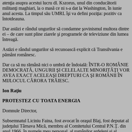
atenţia asupra acestui lucru dl. Kszorus, unul din conducătorii
militanţi maghiari, la o masă ce ni s-a dat la Washington, în iunie
anul acesta. La timpul său UMRL îşi va defini poziţia: pozitiv ca
întotdeauna.
Dar astăzi e rândul ungurilor să condamne şovinismul multora dintre
ei – de care sunt pline ziarele şi programele de televiziune din lumea
întreagă.
Astăzi e rândul ungurilor să recunoască explicit că Transilvania e
pământ românesc.
Dar ca să nu rămână nici o umbră de îndoială: ÎNTR-O ROMÂNIE
DEMOCRATĂ, UNGURII ŞI CELELALTE MINORITĂŢI VOR
AVEA EXACT ACELEAŞI DREPTURI CA ŞI ROMÂNII ÎN
MIJLOCUL CĂRORA TRĂIESC.
Ion Raţiu
PROTESTEZ CU TOATA ENERGIA
Domnule Director,
Subsemnatul Liciniu Faina, fost avocat în oraşul Blaj, fost deputat al
judeţului Târnava Mică, membru al Comitetului Central P.N.Ţ. din
anul 1966, în numele meu personal, al românilor ardeleni şi al