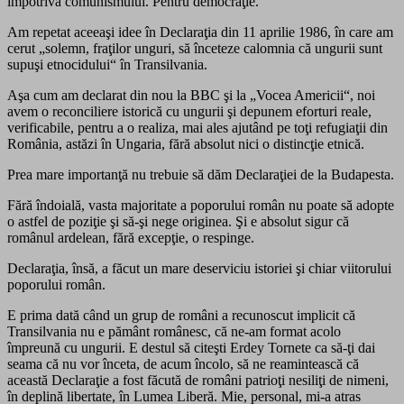
împotriva comunismului. Pentru democraţie.
Am repetat aceeaşi idee în Declaraţia din 11 aprilie 1986, în care am
cerut „solemn, fraţilor unguri, să înceteze calomnia că ungurii sunt
supuşi etnocidului“ în Transilvania.
Aşa cum am declarat din nou la BBC şi la „Vocea Americii“, noi
avem o reconciliere istorică cu ungurii şi depunem eforturi reale,
verificabile, pentru a o realiza, mai ales ajutând pe toţi refugiaţii din
România, astăzi în Ungaria, fără absolut nici o distincţie etnică.
Prea mare importanţă nu trebuie să dăm Declaraţiei de la Budapesta.
Fără îndoială, vasta majoritate a poporului român nu poate să adopte
o astfel de poziţie şi să-şi nege originea. Şi e absolut sigur că
românul ardelean, fără excepţie, o respinge.
Declaraţia, însă, a făcut un mare deserviciu istoriei şi chiar viitorului
poporului român.
E prima dată când un grup de români a recunoscut implicit că
Transilvania nu e pământ românesc, că ne-am format acolo
împreună cu ungurii. E destul să citeşti Erdey Tornete ca să-ţi dai
seama că nu vor înceta, de acum încolo, să ne reamintească că
această Declaraţie a fost făcută de români patrioţi nesiliţi de nimeni,
în deplină libertate, în Lumea Liberă. Mie, personal, mi-a atras