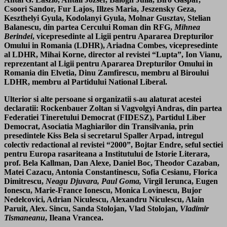
Csoori Sandor, Fur Lajos, Illzes Maria, Jeszensky Geza,
Keszthelyi Gyula, Kodolanyi Gyula, Molnar Gusztav, Stelian
Balanescu, din partea Cercului Roman din RFG,
Mihnea
Berindei
, vicepresedinte al Ligii pentru Apararea Drepturilor
Omului in Romania (LDHR), Ariadna Combes, vicepresedinte
al LDHR, Mihai Korne, director al revistei “Lupta”, Ion Vianu,
reprezentant al Ligii pentru Apararea Drepturilor Omului in
Romania din Elvetia, Dinu Zamfirescu, membru al Biroului
LDHR, membru al Partidului National Liberal.
Ulterior si alte persoane si organizatii s-au alaturat acestei
declaratii: Rockenbauer Zoltan si Vagvolgyi Andras, din partea
Federatiei Tineretului Democrat (FIDESZ), Partidul Liber
Democrat, Asociatia Maghiarilor din Transilvania, prin
presedintele Kiss Bela si secretarul Spaller Arpad, intregul
colectiv redactional al revistei “2000”, Bojtar Endre, seful sectiei
pentru Europa rasariteana a Institutului de Istorie Literara,
prof. Bela Kallman, Dan Alexe, Daniel Boc, Theodor Cazaban,
Matei Cazacu, Antonia Constantinescu, Sofia Cesianu, Florica
Dimitrescu,
Neagu Djuvara, Paul Goma,
Virgil Ierunca, Eugen
Ionescu, Marie-France Ionescu, Monica Lovinescu, Bujor
Nedelcovici, Adrian Niculescu, Alexandru Niculescu, Alain
Paruit, Alex. Sincu, Sanda Stolojan, Vlad Stolojan,
Vladimir
Tismaneanu
, Ileana Vrancea.