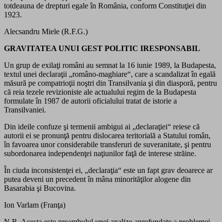
totdeauna de drepturi egale în România, conform Constituţiei din
1923.
Alecsandru Miele (R.F.G.)
GRAVITATEA UNUI GEST POLITIC IRESPONSABIL
Un grup de exilaţi români au semnat la 16 iunie 1989, la Budapesta,
textul unei declaraţii „româno-maghiare“, care a scandalizat în egală
măsură pe compatrioţii noştri din Transilvania şi din diasporă, pentru
că reia tezele revizioniste ale actualului regim de la Budapesta
formulate în 1987 de autorii oficialului tratat de istorie a
Transilvaniei.
Din ideile confuze şi termenii ambigui ai „declaraţiei“ reiese că
autorii ei se pronunţă pentru dislocarea teritorială a Statului român,
în favoarea unor considerabile transferuri de suveranitate, şi pentru
subordonarea independenţei naţiunilor faţă de interese străine.
În ciuda inconsistenţei ei, „declaraţia“ este un fapt grav deoarece ar
putea deveni un precedent în mâna minorităţilor alogene din
Basarabia şi Bucovina.
Ion Varlam (Franţa)
N.R. Acesta este preambulul unei analize aprofundate a problemei