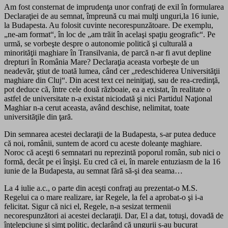
Am fost consternat de imprudenţa unor confraţi de exil în formularea
Declaraţiei de au semnat, împreună cu mai mulţi unguri,la 16 iunie,
la Budapesta. Au folosit cuvinte necorespunzătoare. De exemplu,
„ne-am format“, în loc de „am trăit în acelaşi spaţiu geografic“. Pe
urmă, se vorbeşte despre o autonomie politică şi culturală a
minorităţii maghiare în Transilvania, de parcă n-ar fi avut depline
drepturi în România Mare? Declaraţia aceasta vorbeşte de un
neadevăr, ştiut de toată lumea, când cer „redeschiderea Universităţii
maghiare din Cluj“. Din acest text cei neiniţiaţi, sau de rea-credinţă,
pot deduce că, între cele două războaie, ea a existat, în realitate o
astfel de universitate n-a existat niciodată şi nici Partidul Naţional
Maghiar n-a cerut aceasta, având deschise, nelimitat, toate
universităţile din ţară.
Din semnarea acestei declaraţii de la Budapesta, s-ar putea deduce
că noi, românii, suntem de acord cu aceste doleanţe maghiare.
Noroc că aceşti 6 semnatari nu reprezintă poporul român, sub nici o
formă, decât pe ei înşişi. Eu cred că ei, în marele entuziasm de la 16
iunie de la Budapesta, au semnat fără să-şi dea seama…
La 4 iulie a.c., o parte din aceşti confraţi au prezentat-o M.S.
Regelui ca o mare realizare, iar Regele, la fel a aprobat-o şi i-a
felicitat. Sigur că nici el, Regele, n-a sesizat termenii
necorespunzători ai acestei declaraţii. Dar, El a dat, totuşi, dovadă de
înţelepciune şi simţ politic, declarând că ungurii s-au bucurat