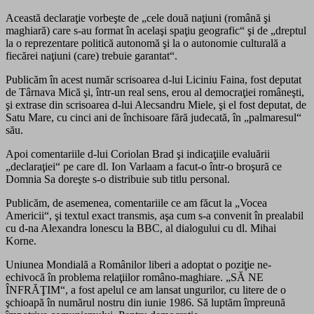
Această declaraţie vorbeşte de „cele două naţiuni (română şi
maghiară) care s-au format în acelaşi spaţiu geografic“ şi de „dreptul
la o reprezentare politică autonomă şi la o autonomie culturală a
fiecărei naţiuni (care) trebuie garantat“.
Publicăm în acest număr scrisoarea d-lui Liciniu Faina, fost deputat
de Târnava Mică şi, într-un real sens, erou al democraţiei româneşti,
şi extrase din scrisoarea d-lui Alecsandru Miele, şi el fost deputat, de
Satu Mare, cu cinci ani de închisoare fără judecată, în „palmaresul“
său.
Apoi comentariile d-lui Coriolan Brad şi indicaţiile evaluării
„declaraţiei“ pe care dl. Ion Varlaam a facut-o într-o broşură ce
Domnia Sa doreşte s-o distribuie sub titlu personal.
Publicăm, de asemenea, comentariile ce am făcut la „Vocea
Americii“, şi textul exact transmis, aşa cum s-a convenit în prealabil
cu d-na Alexandra lonescu la BBC, al dialogului cu dl. Mihai
Korne.
Uniunea Mondială a Românilor liberi a adoptat o poziţie ne-
echivocă în problema relaţiilor româno-maghiare. „SĂ NE
ÎNFRĂŢIM“, a fost apelul ce am lansat ungurilor, cu litere de o
şchioapă în numărul nostru din iunie 1986. Să luptăm împreună