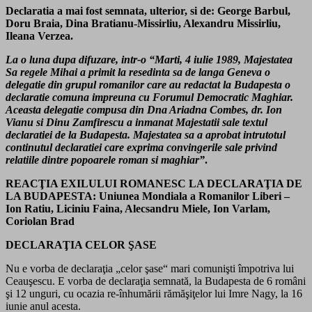
Declaratia a mai fost semnata, ulterior, si de: George Barbul,
Doru Braia, Dina Bratianu-Missirliu, Alexandru Missirliu,
Ileana Verzea.
La o luna dupa difuzare, intr-o “Marti, 4 iulie 1989, Majestatea
Sa regele Mihai a primit la resedinta sa de langa Geneva o
delegatie din grupul romanilor care au redactat la Budapesta o
declaratie comuna impreuna cu Forumul Democratic Maghiar.
Aceasta delegatie compusa din Dna Ariadna Combes, dr. Ion
Vianu si Dinu Zamfirescu a inmanat Majestatii sale textul
declaratiei de la Budapesta. Majestatea sa a aprobat intrutotul
continutul declaratiei care exprima convingerile sale privind
relatiile dintre popoarele roman si maghiar”
.
REACŢIA EXILULUI ROMANESC LA DECLARAŢIA DE
LA BUDAPESTA: Uniunea Mondiala a Romanilor Liberi –
Ion Ratiu, Liciniu Faina, Alecsandru Miele, Ion Varlam,
Coriolan Brad
DECLARAŢIA CELOR ŞASE
Nu e vorba de declaraţia „celor şase“ mari comunişti împotriva lui
Ceauşescu. E vorba de declaraţia semnată, la Budapesta de 6 români
şi 12 unguri, cu ocazia re-înhumării rămăşiţelor lui Imre Nagy, la 16
iunie anul acesta.