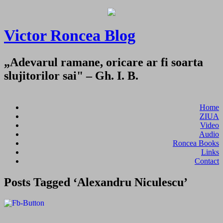
Victor Roncea Blog
„Adevarul ramane, oricare ar fi soarta
slujitorilor sai" – Gh. I. B.
Home
ZIUA
Video
Audio
Roncea Books
Links
Contact
Posts Tagged ‘Alexandru Niculescu’