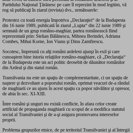
Partidului Naţional Ţărănesc pe care îl reprezint în mod legitim, vă
rog să publicaţi în ziarul (revista) dvs., următoarele:
Protestez cu toată energia împotriva „Declaraţiei“ de la Budapesta
din 16 iunie 1989, publicată în ziarul „Lupta“ din 22 iunie 1989 şi
semnată de un grup româno-maghiar, partea românească fiind
reprezentată prin: Stelian Bălănescu, Mihnea Berindei, Adriana
Combes, Mihai Korne, Ion Vianu şi Dinu Zamfirescu.
Socotesc, împreună cu alţi români ardeleni ajunşi în exil şi care
cunoaştem bine istoria relaţiilor româno-maghiare, că „Declaraţia“
de la Budapesta este un act politic deosebit de dăunător românilor
din Ardeal şi din statul român.
Transilvania nu este un spaţiu de complementaritate, ci un spaţiu de
naştere şi dezvoltare a poporului român, oprimat veacuri de-a rândul
de maghiarii ce au ajuns în acest spaţiu ca popor năvălitor şi opresor,
de abia în sec. XI-XIII.
Între români şi unguri nu există conflicte, în afara celor create
artificial de propaganda maghiară cu scopul de a modifica statutul
social al Transilvaniei şi de a-şi asigura promovarea intereselor
proprii.
Problema grupurilor etnice, de pe teritoriul Transilvaniei şi al întregii