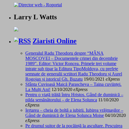
Larry L Watts
Ziaristi Online
Generalul Radu Theodoru despre “MÂNA
MOSCOVEI – Documentele crimei din decembrie
1989”. Editor: Victor Roncea. Primele trei volume
intrate sub tipar la Editura TipoMoldova, cu prefețe
semnate de generalii scriitori Radu Theodoru și Aurel
Rogojan și istoricul Gh. Buzatu
19/01/2021
eXpress
Sfânta Cuvioasă Maică Parascheva – Taina cuviinței.
La Mulți Ani!
12/10/2020
eXpress
Pentru o viață trăită întru Hristos. Gând de duminică –
pilda semănătorului – de Elena Solunca
11/10/2020
eXpress
Iertarea – cheia de boltă a iubirii. Iubirea vrăjmașilor –
Gând de duminică de Elena Solunca Moise
04/10/2020
eXpress
Pe drumul suitor de la pocăință la ascultare. Pescuirea