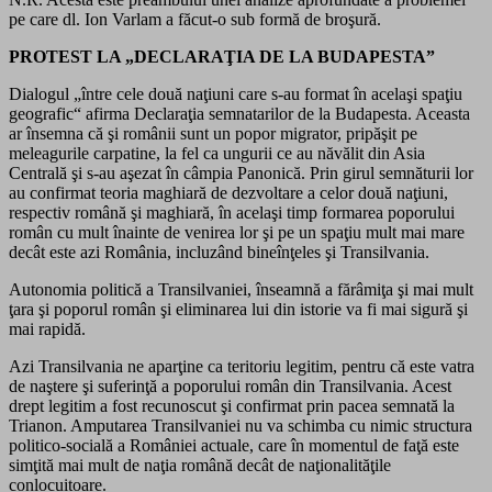
pe care dl. Ion Varlam a făcut-o sub formă de broşură.
PROTEST LA „DECLARAŢIA DE LA BUDAPESTA”
Dialogul „între cele două naţiuni care s-au format în acelaşi spaţiu
geografic“ afirma Declaraţia semnatarilor de la Budapesta. Aceasta
ar însemna că şi românii sunt un popor migrator, pripăşit pe
meleagurile carpatine, la fel ca ungurii ce au năvălit din Asia
Centrală şi s-au aşezat în câmpia Panonică. Prin girul semnăturii lor
au confirmat teoria maghiară de dezvoltare a celor două naţiuni,
respectiv română şi maghiară, în acelaşi timp formarea poporului
român cu mult înainte de venirea lor şi pe un spaţiu mult mai mare
decât este azi România, incluzând bineînţeles şi Transilvania.
Autonomia politică a Transilvaniei, înseamnă a fărâmiţa şi mai mult
ţara şi poporul român şi eliminarea lui din istorie va fi mai sigură şi
mai rapidă.
Azi Transilvania ne aparţine ca teritoriu legitim, pentru că este vatra
de naştere şi suferinţă a poporului român din Transilvania. Acest
drept legitim a fost recunoscut şi confirmat prin pacea semnată la
Trianon. Amputarea Transilvaniei nu va schimba cu nimic structura
politico-socială a României actuale, care în momentul de faţă este
simţită mai mult de naţia română decât de naţionalităţile
conlocuitoare.