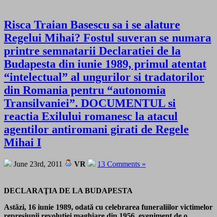
Risca Traian Basescu sa i se alature
Regelui Mihai? Fostul suveran se numara
printre semnatarii Declaratiei de la
Budapesta din iunie 1989, primul atentat
“intelectual” al ungurilor si tradatorilor
din Romania pentru “autonomia
Transilvaniei”. DOCUMENTUL si
reactia Exilului romanesc la atacul
agentilor antiromani girati de Regele
Mihai I
June 23rd, 2011
VR
13 Comments »
DECLARAŢIA DE LA BUDAPESTA
Astăzi, 16 iunie 1989, odată cu celebrarea funeraliilor victimelor
represiunii revoluţiei maghiare din 1956, eveniment de o