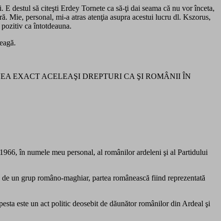
 destul să citeşti Erdey Tornete ca să-ţi dai seama că nu vor înceta,
ră. Mie, personal, mi-a atras atenţia asupra acestui lucru dl. Kszorus,
 pozitiv ca întotdeauna.
reagă.
R AVEA EXACT ACELEAŞI DREPTURI CA ŞI ROMÂNII ÎN
1966, în numele meu personal, al românilor ardeleni şi al Partidului
tă de un grup româno-maghiar, partea românească fiind reprezentată
pesta este un act politic deosebit de dăunător românilor din Ardeal şi