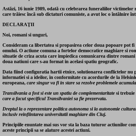
Astăzi, 16 iunie 1989, odată cu celebrarea funeraliilor victimelor
care trăiesc încă sub dictaturi comuniste, a avut loc o întâlnir
DECLARAŢII
Noi, romani si unguri,
Consideram ca libertatea si propasirea celor doua popoare pot fi re
omului. O actiune comuna a fortelor democratice maghiare si roman
situatie de criza acuta care impiedica comunicarea dintre romani si
doua natiuni care s-au format in acelasi spatiu geografic.
Data fiind configuratia hartii etnice, solutionarea conflictelor nu p
informatiei si a ideilor, in conformitate cu acordurile de la Hel
europeana,
care singur va fi in stare sa rezolve problemele acumulat
Transilvania a fost si este un spatiu de complementaritate
si trebuie
care a facut specificul Transilvaniei sa fie prezervata.
Dreptul la o reprezentare politica autonoma si la autonomie culturala
inclusiv reinfiintarea universitatii maghiare din Cluj.
Principiile enuntate mai sus vor sta la baza tuturor actiunilor co
aceste principii sa se alature acestei actiuni.