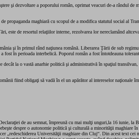
ştere şi dezvoltare a poporului român, oprimat veacuri de-a rândul de ma
ial de propaganda maghiară cu scopul de a modifica statutul social al Tran
Ţări, este de resortul relaţiilor interne, rezolvarea lor nereclamând altce
mânia şi în primul rând naţiunea română. Liberarea Ţării de sub regimul c
 a fost în perioada interbelică. Poporul român a fost întotdeauna tolerant 
ce decât la o vastă anarhie politică şi administrativă în spaţiul transilv
omânii fiind obligaţi să vadă în el un apărător al intereselor naţionale î
 Declaraţiei de au semnat, împreună cu mai mulţi unguri,la 16 iunie, l
vorbeşte despre o autonomie politică şi culturală a minorităţii maghiare 
er „redeschiderea Universităţii maghiare din Cluj“. Din acest text cei ne