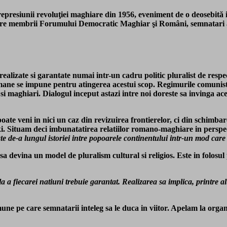
 represiunii revoluţiei maghiare din 1956, eveniment de o deosebită
e între membrii Forumului Democratic Maghiar şi Români, semnatari
alizate si garantate numai intr-un cadru politic pluralist de respec
e se impune pentru atingerea acestui scop. Regimurile comuniste si
 maghiari. Dialogul inceput astazi intre noi doreste sa invinga acest
oate veni in nici un caz din revizuirea frontierelor, ci din schimbare
sinki. Situam deci imbunatatirea relatiilor romano-maghiare in persp
e de-a lungul istoriei intre popoarele continentului intr-un mod care sa
 sa devina un model de pluralism cultural si religios. Este in folos
 a fiecarei natiuni trebuie garantat. Realizarea sa implica, printre al
mune pe care semnatarii inteleg sa le duca in viitor. Apelam la orga