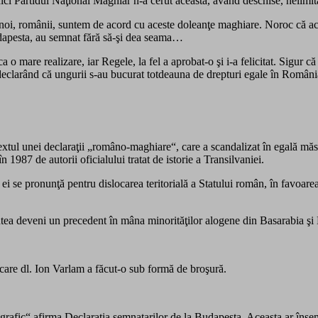
i nici Partidul Naţional Maghiar n-a cerut aceasta, având deschise, nelimitat
 noi, românii, suntem de acord cu aceste doleanţe maghiare. Noroc că ac
Budapesta, au semnat fără să-şi dea seama…
a o mare realizare, iar Regele, la fel a aprobat-o şi i-a felicitat. Sigur c
ic, declarând că ungurii s-au bucurat totdeauna de drepturi egale în Român
xtul unei declaraţii „româno-maghiare“, care a scandalizat în egală măsu
 1987 de autorii oficialului tratat de istorie a Transilvaniei.
i ei se pronunţă pentru dislocarea teritorială a Statului român, în favoar
 putea deveni un precedent în mâna minorităţilor alogene din Basarabia ş
care dl. Ion Varlam a făcut-o sub formă de broşură.
eografic“ afirma Declaraţia semnatarilor de la Budapesta. Aceasta ar înse