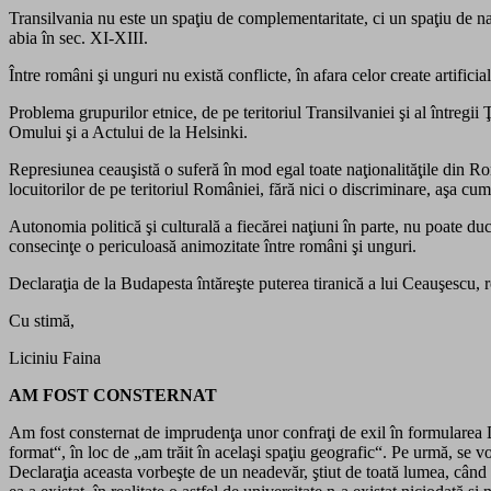
Transilvania nu este un spaţiu de complementaritate, ci un spaţiu de na
abia în sec. XI-XIII.
Între români şi unguri nu există conflicte, în afara celor create artific
Problema grupurilor etnice, de pe teritoriul Transilvaniei şi al întregii 
Omului şi a Actului de la Helsinki.
Represiunea ceauşistă o suferă în mod egal toate naţionalităţile din Ro
locuitorilor de pe teritoriul României, fără nici o discriminare, aşa cum
Autonomia politică şi culturală a fiecărei naţiuni în parte, nu poate du
consecinţe o periculoasă animozitate între români şi unguri.
Declaraţia de la Budapesta întăreşte puterea tiranică a lui Ceauşescu, r
Cu stimă,
Liciniu Faina
AM FOST CONSTERNAT
Am fost consternat de imprudenţa unor confraţi de exil în formularea
format“, în loc de „am trăit în acelaşi spaţiu geografic“. Pe urmă, se 
Declaraţia aceasta vorbeşte de un neadevăr, ştiut de toată lumea, când c