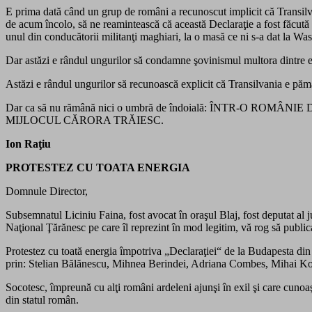
E prima dată când un grup de români a recunoscut implicit că Transilv
de acum încolo, să ne reamintească că această Declaraţie a fost făcută d
unul din conducătorii militanţi maghiari, la o masă ce ni s-a dat la Wa
Dar astăzi e rândul ungurilor să condamne şovinismul multora dintre ei
Astăzi e rândul ungurilor să recunoască explicit că Transilvania e pă
Dar ca să nu rămână nici o umbră de îndoială: ÎNTR-O
MIJLOCUL CĂRORA TRĂIESC.
Ion Raţiu
PROTESTEZ CU TOATA ENERGIA
Domnule Director,
Subsemnatul Liciniu Faina, fost avocat în oraşul Blaj, fost deputat al
Naţional Ţărănesc pe care îl reprezint în mod legitim, vă rog să publicaţ
Protestez cu toată energia împotriva „Declaraţiei“ de la Budapesta di
prin: Stelian Bălănescu, Mihnea Berindei, Adriana Combes, Mihai Ko
Socotesc, împreună cu alţi români ardeleni ajunşi în exil şi care cunoa
din statul român.