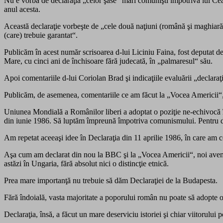
Nu e vorba de declaraţia „celor şase“ mari comunişti împotriva lui Ce
anul acesta.
Această declaraţie vorbeşte de „cele două naţiuni (română şi maghiară) 
(care) trebuie garantat“.
Publicăm în acest număr scrisoarea d-lui Liciniu Faina, fost deputat de 
Mare, cu cinci ani de închisoare fără judecată, în „palmaresul“ său.
Apoi comentariile d-lui Coriolan Brad şi indicaţiile evaluării „declaraţ
Publicăm, de asemenea, comentariile ce am făcut la „Vocea Americii“, 
Uniunea Mondială a Românilor liberi a adoptat o poziţie ne-echivocă 
din iunie 1986. Să luptăm împreună împotriva comunismului. Pentru 
Am repetat aceeaşi idee în Declaraţia din 11 aprilie 1986, în care am c
Aşa cum am declarat din nou la BBC şi la „Vocea Americii“, noi avem o r
astăzi în Ungaria, fără absolut nici o distincţie etnică.
Prea mare importanţă nu trebuie să dăm Declaraţiei de la Budapesta.
Fără îndoială, vasta majoritate a poporului român nu poate să adopte o a
Declaraţia, însă, a făcut un mare deserviciu istoriei şi chiar viitorului