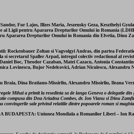
i Sandor, Fur Lajos, Illzes Maria, Jeszensky Geza, Keszthelyi Gyu
nte al Ligii pentru Apararea Drepturilor Omului in Romania (LD
 pentru Apararea Drepturilor Omului in Romania din Elvetia, Dinu
eclaratii: Rockenbauer Zoltan si Vagvolgyi Andras, din partea Feder
a si secretarul Spaller Arpad, intregul colectiv redactional al revi
xe, Daniel Boc, Theodor Cazaban, Matei Cazacu, Antonia Constantin
ica Lovinescu, Bujor Nedelcovici, Adrian Niculescu, Alexandru Ni
ru Braia, Dina Bratianu-Missirliu, Alexandru Missirliu, Ileana Ver
 regele Mihai a primit la resedinta sa de langa Geneva o delegatie din
 compusa din Dna Ariadna Combes, dr. Ion Vianu si Dinu Zamfirescu
ma convingerile sale privind relatiile dintre popoarele roman si maghi
A: Uniunea Mondiala a Romanilor Liberi – Ion Ratiu, Lic