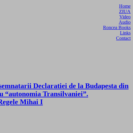
Home
ZIUA
Video
Audio
Roncea Books
Links
Contact
semnatarii Declaratiei de la Budapesta din
ru “autonomia Transilvaniei”.
Regele Mihai I