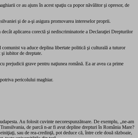
ghiarii ce au ajuns în acest spaţiu ca popor năvălitor şi opresor, de
silvaniei şi de a-şi asigura promovarea intereselor proprii.
va decât aplicarea corectă şi nediscriminatorie a Declaraţiei Drepturilor
omunist va aduce deplina libertate politică şi culturală a tuturor
şi iubitor de dreptate.
an, cu prejudicii grave pentru naţiunea română. Ea ar avea ca prime
mpotriva pericolului maghiar.
a Budapesta. Au folosit cuvinte necorespunzătoare. De exemplu, „ne-am
în Transilvania, de parcă n-ar fi avut depline drepturi în România Mare?
iniţiaţi, sau de rea-credinţă, pot deduce că, între cele două războaie,