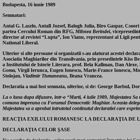
Budapesta, 16 iunie 1989
Semnatari:
Antal G. Laszlo, Antall Jozsef, Balogh Julia, Biro Gaspar, Csoor
partea Cercului Roman din RFG,
Mihnea Berindei
, vicepresedi
director al revistei “Lupta”, Ion Vianu, reprezentant al Ligii
National Liberal.
Ulterior si alte persoane si organizatii s-au alaturat acestei d
Asociatia Maghiarilor din Transilvania, prin presedintele Kiss Bel
a Institutului de Istorie Literara, prof. Bela Kallman, Dan Ale
Goma,
Virgil Ierunca, Eugen Ionescu, Marie-France Ionescu, Mon
Stolojan,
Vladimir Tismaneanu
, Ileana Vrancea.
Declaratia a mai fost semnata, ulterior, si de: George Barbul, Do
La o luna dupa difuzare, intr-o “Marti, 4 iulie 1989, Majestatea Sa
comuna impreuna cu Forumul Democratic Maghiar. Aceasta delegatie
Majestatea sa a aprobat intrutotul continutul declaratiei care expri
REACŢIA EXILULUI ROMANESC LA DECLARAŢIA DE LA BUDAPEST
DECLARAŢIA CELOR ŞASE