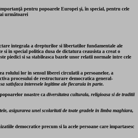
 importanţă pentru popoarele Europei şi, în special, pentru cele
 ai următoarei
tare integrala a drepturilor si libertatilor fundamentale ale
 in special politica dusa de dictatura ceausista a creat o
e piedici si sa stabileasca bazele unor relatii normale intre cele
a rolului lor in sensul liberei circulatii a persoanelor, a
ectiva procesului de restructurare democratica general-
 satisfaca interesele legitime ale fiecaruia in parte.
ul popoarelor noastre ca
diversitatea culturala, religioasa si de traditii
tele, asigurarea unei scolaritati de toate gradele in limba maghiara,
nizatiile democratice precum si la acele persoane care impartasesc