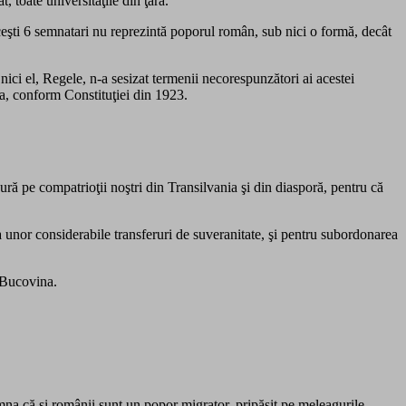
, toate universităţile din ţară.
eşti 6 semnatari nu reprezintă poporul român, sub nici o formă, decât
ă nici el, Regele, n-a sesizat termenii necorespunzători ai acestei
ia, conform Constituţiei din 1923.
ră pe compatrioţii noştri din Transilvania şi din diasporă, pentru că
ea unor considerabile transferuri de suveranitate, şi pentru subordonarea
i Bucovina.
mna că şi românii sunt un popor migrator, pripăşit pe meleagurile