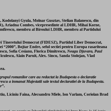
la, Kodolanyi Gyula, Molnar Gusztav, Stelian Balanescu, din
HR), Ariadna Combes, vicepresedinte al LDHR, Mihai Korne,
 Zamfirescu, membru al Biroului LDHR, membru al Partidului
atiei Tineretului Democrat (FIDESZ), Partidul Liber Democrat,
stei “2000”, Bojtar Endre, seful sectiei pentru Europa rasariteana
escu, Sofia Cesianu, Florica Dimitrescu,
Neagu Djuvara, Paul
culescu, Alain Paruit, Alex. Sincu, Sanda Stolojan, Vlad
zea.
 grupul romanilor care au redactat la Budapesta o declaratie
 a inmanat Majestatii sale textul declaratiei de la Budapesta.
ar”
.
iniu Faina, Alecsandru Miele, Ion Varlam, Coriolan Brad