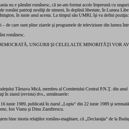
ania nu e pământ românesc, că ne-am format acolo împreună cu ungurii. E
e români patrioţi nesiliţi de nimeni, în deplină libertate, în Lumea Libe
shington, în iunie anul acesta. La timpul său UMRL îşi va defini poziţia:
 – de care sunt pline ziarele şi programele de televiziune din lumea înt
mânt românesc.
 ROMÂNIE DEMOCRATĂ, UNGURII ŞI CELELALTE MINORITĂŢI VO
 judeţului Târnava Mică, membru al Comitetului Central P.N.Ţ. din anul 
i în ziarul (revista) dvs., următoarele:
n 16 iunie 1989, publicată în ziarul „Lupta“ din 22 iunie 1989 şi semna
rne, Ion Vianu şi Dinu Zamfirescu.
ştem bine istoria relaţiilor româno-maghiare, că „Declaraţia“ de la Buda