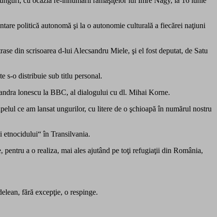
nguri, cu ocazia re-înhumării rămăşiţelor lui Imre Nagy, la 16 iunie
ntare politică autonomă şi la o autonomie culturală a fiecărei naţiuni
rase din scrisoarea d-lui Alecsandru Miele, şi el fost deputat, de Satu
 s-o distribuie sub titlu personal.
xandra lonescu la BBC, al dialogului cu dl. Mihai Korne.
ul ce am lansat ungurilor, cu litere de o şchioapă în numărul nostru
i etnocidului“ în Transilvania.
pentru a o realiza, mai ales ajutând pe toţi refugiaţii din România,
delean, fără excepţie, o respinge.