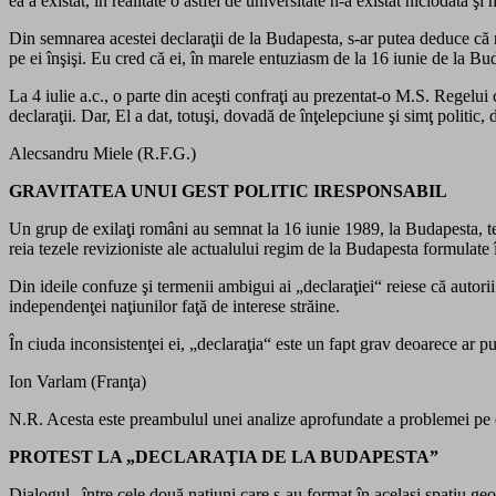
ea a existat, în realitate o astfel de universitate n-a existat niciodată ş
Din semnarea acestei declaraţii de la Budapesta, s-ar putea deduce că
pe ei înşişi. Eu cred că ei, în marele entuziasm de la 16 iunie de la 
La 4 iulie a.c., o parte din aceşti confraţi au prezentat-o M.S. Regelui c
declaraţii. Dar, El a dat, totuşi, dovadă de înţelepciune şi simţ polit
Alecsandru Miele (R.F.G.)
GRAVITATEA UNUI GEST POLITIC IRESPONSABIL
Un grup de exilaţi români au semnat la 16 iunie 1989, la Budapesta, te
reia tezele revizioniste ale actualului regim de la Budapesta formulate în
Din ideile confuze şi termenii ambigui ai „declaraţiei“ reiese că autori
independenţei naţiunilor faţă de interese străine.
În ciuda inconsistenţei ei, „declaraţia“ este un fapt grav deoarece ar
Ion Varlam (Franţa)
N.R. Acesta este preambulul unei analize aprofundate a problemei pe 
PROTEST LA „DECLARAŢIA DE LA BUDAPESTA”
Dialogul „între cele două naţiuni care s-au format în acelaşi spaţiu g