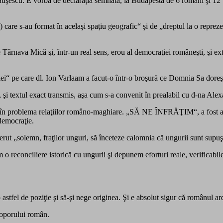
auşescu. E vorba de declaraţia semnată, la Budapesta de 6 români şi 12 u
care s-au format în acelaşi spaţiu geografic“ şi de „dreptul la o repreze
Târnava Mică şi, într-un real sens, erou al democraţiei româneşti, şi ext
iei“ pe care dl. Ion Varlaam a facut-o într-o broşură ce Domnia Sa doreşte
şi textul exact transmis, aşa cum s-a convenit în prealabil cu d-na Ale
în problema relaţiilor româno-maghiare. „SĂ NE ÎNFRĂŢIM“, a fost apel
democraţie.
erut „solemn, fraţilor unguri, să înceteze calomnia că ungurii sunt supuş
econciliere istorică cu ungurii şi depunem eforturi reale, verificabile, 
stfel de poziţie şi să-şi nege originea. Şi e absolut sigur că românul ar
 poporului român.