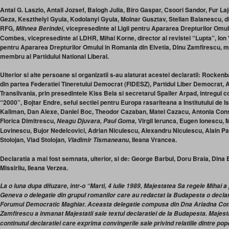
Antal G. Laszlo, Antall Jozsef, Balogh Julia, Biro Gaspar, Csoori Sandor, Fur La
Geza, Keszthelyi Gyula, Kodolanyi Gyula, Molnar Gusztav, Stelian Balanescu, 
RFG,
, vicepresedinte al Ligii pentru Apararea Drepturilor Om
Mihnea Berindei
Combes, vicepresedinte al LDHR, Mihai Korne, director al revistei “Lupta”, Ion V
pentru Apararea Drepturilor Omului in Romania din Elvetia, Dinu Zamfirescu, 
membru al Partidului National Liberal.
Ulterior si alte persoane si organizatii s-au alaturat acestei declaratii: Rocken
din partea Federatiei Tineretului Democrat (FIDESZ), Partidul Liber Democrat, A
Transilvania, prin presedintele Kiss Bela si secretarul Spaller Arpad, intregul co
“2000”, Bojtar Endre, seful sectiei pentru Europa rasariteana a Institutului de Is
Kallman, Dan Alexe, Daniel Boc, Theodor Cazaban, Matei Cazacu, Antonia Cons
Florica Dimitrescu,
Virgil Ierunca, Eugen Ionescu,
Neagu Djuvara, Paul Goma,
Lovinescu, Bujor Nedelcovici, Adrian Niculescu, Alexandru Niculescu, Alain Par
Stolojan, Vlad Stolojan,
, Ileana Vrancea.
Vladimir Tismaneanu
Declaratia a mai fost semnata, ulterior, si de: George Barbul, Doru Braia, Dina 
Missirliu, Ileana Verzea.
La o luna dupa difuzare, intr-o “Marti, 4 iulie 1989, Majestatea Sa regele Mihai a
Geneva o delegatie din grupul romanilor care au redactat la Budapesta o decl
Forumul Democratic Maghiar. Aceasta delegatie compusa din Dna Ariadna Comb
Zamfirescu a inmanat Majestatii sale textul declaratiei de la Budapesta. Majesta
continutul declaratiei care exprima convingerile sale privind relatiile dintre p