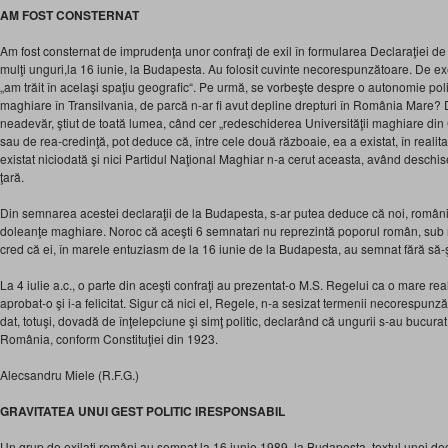
AM FOST CONSTERNAT
Am fost consternat de imprudenţa unor confraţi de exil în formularea Declaraţiei 
mulţi unguri,la 16 iunie, la Budapesta. Au folosit cuvinte necorespunzătoare. De ex
„am trăit în acelaşi spaţiu geografic“. Pe urmă, se vorbeşte despre o autonomie politi
maghiare în Transilvania, de parcă n-ar fi avut depline drepturi în România Mare?
neadevăr, ştiut de toată lumea, când cer „redeschiderea Universităţii maghiare din Clu
sau de rea-credinţă, pot deduce că, între cele două războaie, ea a existat, în realita
existat niciodată şi nici Partidul Naţional Maghiar n-a cerut aceasta, având deschise,
ţară.
Din semnarea acestei declaraţii de la Budapesta, s-ar putea deduce că noi, român
doleanţe maghiare. Noroc că aceşti 6 semnatari nu reprezintă poporul român, sub ni
cred că ei, în marele entuziasm de la 16 iunie de la Budapesta, au semnat fără s
La 4 iulie a.c., o parte din aceşti confraţi au prezentat-o M.S. Regelui ca o mare real
aprobat-o şi i-a felicitat. Sigur că nici el, Regele, n-a sesizat termenii necorespunzăt
dat, totuşi, dovadă de înţelepciune şi simţ politic, declarând că ungurii s-au bucura
România, conform Constituţiei din 1923.
Alecsandru Miele (R.F.G.)
GRAVITATEA UNUI GEST POLITIC IRESPONSABIL
Un grup de exilaţi români au semnat la 16 iunie 1989, la Budapesta, textul unei de