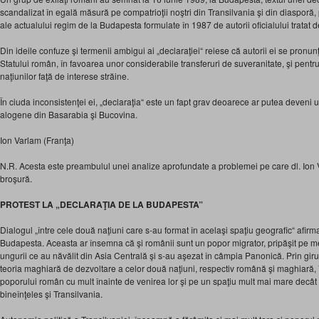
scandalizat în egală măsură pe compatrioţii noştri din Transilvania şi din diasporă, 
ale actualului regim de la Budapesta formulate în 1987 de autorii oficialului tratat de
Din ideile confuze şi termenii ambigui ai „declaraţiei“ reiese că autorii ei se pronun
Statului român, în favoarea unor considerabile transferuri de suveranitate, şi pen
naţiunilor faţă de interese străine.
În ciuda inconsistenţei ei, „declaraţia“ este un fapt grav deoarece ar putea deveni 
alogene din Basarabia şi Bucovina.
Ion Varlam (Franţa)
N.R. Acesta este preambulul unei analize aprofundate a problemei pe care dl. Ion 
broşură.
PROTEST LA „DECLARAŢIA DE LA BUDAPESTA”
Dialogul „între cele două naţiuni care s-au format în acelaşi spaţiu geografic“ afirm
Budapesta. Aceasta ar însemna că şi românii sunt un popor migrator, pripăşit pe mel
ungurii ce au năvălit din Asia Centrală şi s-au aşezat în câmpia Panonică. Prin giru
teoria maghiară de dezvoltare a celor două naţiuni, respectiv română şi maghiară, 
poporului român cu mult înainte de venirea lor şi pe un spaţiu mult mai mare decâ
bineînţeles şi Transilvania.