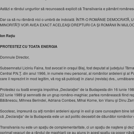
Astăzi e rândul ungurilor să recunoască explicit că Transilvania e pământ românes
Dar ca să nu rămână nici o umbră de îndoială: ÎNTR-O ROMÂNIE DEMOCRATĂ,
MINORITĂŢI VOR AVEA EXACT ACELEAŞI DREPTURI CA ŞI ROMÂNII ÎN MIJL
Ion Raţiu
PROTESTEZ CU TOATA ENERGIA
Domnule Director,
Subsemnatul Liciniu Faina, fost avocat în oraşul Blaj, fost deputat al judeţului Tâ
Central P.N.Ţ. din anul 1966, în numele meu personal, al românilor ardeleni şi al P
care îl reprezint în mod legitim, vă rog să publicaţi în ziarul (revista) dvs., următoare
Protestez cu toată energia împotriva „Declaraţiei“ de la Budapesta din 16 iunie 1989
22 iunie 1989 şi semnată de un grup româno-maghiar, partea românească fiind repr
Bălănescu, Mihnea Berindei, Adriana Combes, Mihai Korne, Ion Vianu şi Dinu Zam
Socotesc, împreună cu alţi români ardeleni ajunşi în exil şi care cunoaştem bine is
că „Declaraţia“ de la Budapesta este un act politic deosebit de dăunător românilor d
Transilvania nu este un spaţiu de complementaritate, ci un spaţiu de naştere şi de
oprimat veacuri de-a rândul de maghiarii ce au ajuns în acest spaţiu ca popor năvăli