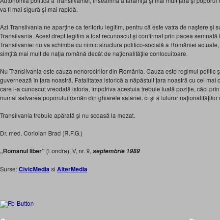
Autonomia politică a Transilvaniei, înseamnă a fărâmiţa şi mai mult ţara şi poporul r
va fi mai sigură şi mai rapidă.
Azi Transilvania ne aparţine ca teritoriu legitim, pentru că este vatra de naştere şi 
Transilvania. Acest drept legitim a fost recunoscut şi confirmat prin pacea semnată
Transilvaniei nu va schimba cu nimic structura politico-socială a României actuale,
simţită mai mult de naţia română decât de naţionalităţile conlocuitoare.
Nu Transilvania este cauza nenorocirilor din România. Cauza este regimul politic şi
guvernează în ţara noastră. Fatalitatea istorică a năpăstuit ţara noastră cu cel mai de
care l-a cunoscut vreodată istoria, împotriva acestuia trebuie luată poziţie, căci prin
numai salvarea poporului român din ghiarele satanei, ci şi a tuturor naţionalităţilor
Transilvania trebuie apărată şi nu scoasă la mezat.
Dr. med. Coriolan Brad (R.F.G.)
„Românul liber”
(Londra), V, nr. 9,
septembrie 1989
Surse:
CivicMedia
si
AlterMedia