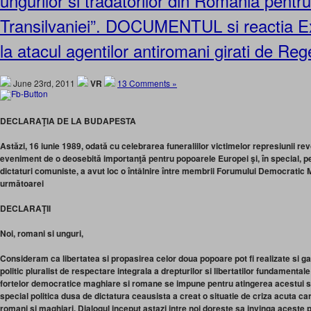
ungurilor si tradatorilor din Romania pentr
Transilvaniei”. DOCUMENTUL si reactia Ex
la atacul agentilor antiromani girati de Reg
June 23rd, 2011
VR
13 Comments »
DECLARAŢIA DE LA BUDAPESTA
Astăzi, 16 iunie 1989, odată cu celebrarea funeraliilor victimelor represiunii re
eveniment de o deosebită importanţă pentru popoarele Europei şi, în special, p
dictaturi comuniste, a avut loc o întâlnire între membrii Forumului Democratic
următoarei
DECLARAŢII
Noi, romani si unguri,
Consideram ca libertatea si propasirea celor doua popoare pot fi realizate si g
politic pluralist de respectare integrala a drepturilor si libertatilor fundamenta
fortelor democratice maghiare si romane se impune pentru atingerea acestui s
special politica dusa de dictatura ceausista a creat o situatie de criza acuta 
romani si maghiari. Dialogul inceput astazi intre noi doreste sa invinga aceste p