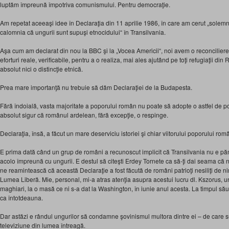
luptăm împreună împotriva comunismului. Pentru democraţie.
Am repetat aceeaşi idee în Declaraţia din 11 aprilie 1986, în care am cerut „solemn, 
calomnia că ungurii sunt supuşi etnocidului“ în Transilvania.
Aşa cum am declarat din nou la BBC şi la „Vocea Americii“, noi avem o reconciliere
eforturi reale, verificabile, pentru a o realiza, mai ales ajutând pe toţi refugiaţii di
absolut nici o distincţie etnică.
Prea mare importanţă nu trebuie să dăm Declaraţiei de la Budapesta.
Fără îndoială, vasta majoritate a poporului român nu poate să adopte o astfel de poz
absolut sigur că românul ardelean, fără excepţie, o respinge.
Declaraţia, însă, a făcut un mare deserviciu istoriei şi chiar viitorului poporului rom
E prima dată când un grup de români a recunoscut implicit că Transilvania nu e 
acolo împreună cu ungurii. E destul să citeşti Erdey Tornete ca să-ţi dai seama că 
ne reamintească că această Declaraţie a fost făcută de români patrioţi nesiliţi de nim
Lumea Liberă. Mie, personal, mi-a atras atenţia asupra acestui lucru dl. Kszorus, un
maghiari, la o masă ce ni s-a dat la Washington, în iunie anul acesta. La timpul său 
ca întotdeauna.
Dar astăzi e rândul ungurilor să condamne şovinismul multora dintre ei – de care s
televiziune din lumea întreagă.