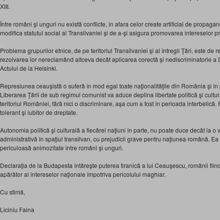
XIII.
Între români şi unguri nu există conflicte, în afara celor create artificial de propa
modifica statutul social al Transilvaniei şi de a-şi asigura promovarea intereselor pr
Problema grupurilor etnice, de pe teritoriul Transilvaniei şi al întregii Ţări, este de res
rezolvarea lor nereclamând altceva decât aplicarea corectă şi nediscriminatorie a D
Actului de la Helsinki.
Represiunea ceauşistă o suferă în mod egal toate naţionalităţile din România şi î
Liberarea Ţării de sub regimul comunist va aduce deplina libertate politică şi cultura
teritoriul României, fără nici o discriminare, aşa cum a fost în perioada interbelică
tolerant şi iubitor de dreptate.
Autonomia politică şi culturală a fiecărei naţiuni în parte, nu poate duce decât la o v
administrativă în spaţiul transilvan, cu prejudicii grave pentru naţiunea română. E
periculoasă animozitate între români şi unguri.
Declaraţia de la Budapesta întăreşte puterea tiranică a lui Ceauşescu, românii fiind
apărător al intereselor naţionale împotriva pericolului maghiar.
Cu stimă,
Liciniu Faina