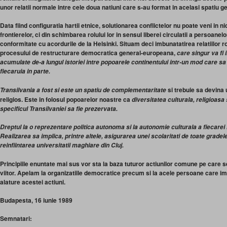
unor relatii normale intre cele doua natiuni care s-au format in acelasi spatiu g
Data fiind configuratia hartii etnice, solutionarea conflictelor nu poate veni in ni
frontierelor, ci din schimbarea rolului lor in sensul liberei circulatii a persoanelor,
conformitate cu acordurile de la Helsinki. Situam deci imbunatatirea relatiilo
procesului de restructurare democratica general-europeana,
care singur va fi
acumulate de-a lungul istoriei intre popoarele continentului intr-un mod care sa 
fiecaruia in parte.
si trebuie sa devina 
Transilvania a fost si este un spatiu de complementaritate
religios. Este in folosul popoarelor noastre ca
diversitatea culturala, religioasa s
specificul Transilvaniei sa fie prezervata.
Dreptul la o reprezentare politica autonoma si la autonomie culturala a fiecarei 
Realizarea sa implica, printre altele, asigurarea unei scolaritati de toate gradel
reinfiintarea universitatii maghiare din Cluj.
Principiile enuntate mai sus vor sta la baza tuturor actiunilor comune pe care s
viitor. Apelam la organizatiile democratice precum si la acele persoane care i
alature acestei actiuni.
Budapesta, 16 iunie 1989
Semnatari: