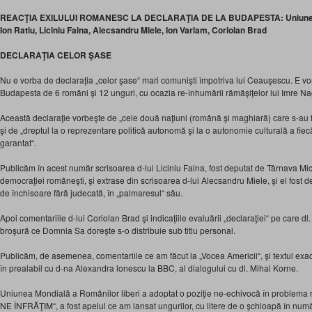
REACŢIA EXILULUI ROMANESC LA DECLARAŢIA DE LA BUDAPESTA: Uniunea Mo
Ion Ratiu, Liciniu Faina, Alecsandru Miele, Ion Varlam, Coriolan Brad
DECLARAŢIA CELOR ŞASE
Nu e vorba de declaraţia „celor şase“ mari comunişti împotriva lui Ceauşescu. E vo
Budapesta de 6 români şi 12 unguri, cu ocazia re-înhumării rămăşiţelor lui Imre Nag
Această declaraţie vorbeşte de „cele două naţiuni (română şi maghiară) care s-au f
şi de „dreptul la o reprezentare politică autonomă şi la o autonomie culturală a fiecă
garantat“.
Publicăm în acest număr scrisoarea d-lui Liciniu Faina, fost deputat de Târnava Mică 
democraţiei româneşti, şi extrase din scrisoarea d-lui Alecsandru Miele, şi el fost d
de închisoare fără judecată, în „palmaresul“ său.
Apoi comentariile d-lui Coriolan Brad şi indicaţiile evaluării „declaraţiei“ pe care dl.
broşură ce Domnia Sa doreşte s-o distribuie sub titlu personal.
Publicăm, de asemenea, comentariile ce am făcut la „Vocea Americii“, şi textul exa
în prealabil cu d-na Alexandra lonescu la BBC, al dialogului cu dl. Mihai Korne.
Uniunea Mondială a Românilor liberi a adoptat o poziţie ne-echivocă în problema 
NE ÎNFRĂŢIM“, a fost apelul ce am lansat ungurilor, cu litere de o şchioapă în numă