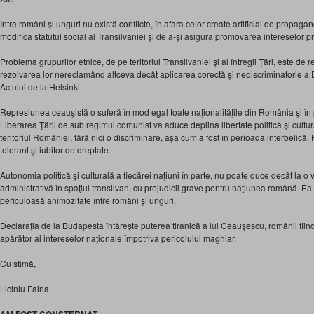
Între români şi unguri nu există conflicte, în afara celor create artificial de propa
modifica statutul social al Transilvaniei şi de a-şi asigura promovarea intereselor pr
Problema grupurilor etnice, de pe teritoriul Transilvaniei şi al întregii Ţări, este de res
rezolvarea lor nereclamând altceva decât aplicarea corectă şi nediscriminatorie a D
Actului de la Helsinki.
Represiunea ceauşistă o suferă în mod egal toate naţionalităţile din România şi î
Liberarea Ţării de sub regimul comunist va aduce deplina libertate politică şi cultura
teritoriul României, fără nici o discriminare, aşa cum a fost în perioada interbelică
tolerant şi iubitor de dreptate.
Autonomia politică şi culturală a fiecărei naţiuni în parte, nu poate duce decât la o v
administrativă în spaţiul transilvan, cu prejudicii grave pentru naţiunea română. E
periculoasă animozitate între români şi unguri.
Declaraţia de la Budapesta întăreşte puterea tiranică a lui Ceauşescu, românii fiind
apărător al intereselor naţionale împotriva pericolului maghiar.
Cu stimă,
Liciniu Faina