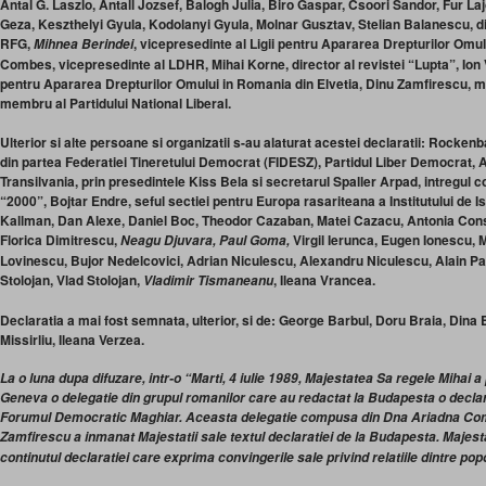
Antal G. Laszlo, Antall Jozsef, Balogh Julia, Biro Gaspar, Csoori Sandor, Fur La
Geza, Keszthelyi Gyula, Kodolanyi Gyula, Molnar Gusztav, Stelian Balanescu, 
RFG,
, vicepresedinte al Ligii pentru Apararea Drepturilor Om
Mihnea Berindei
Combes, vicepresedinte al LDHR, Mihai Korne, director al revistei “Lupta”, Ion V
pentru Apararea Drepturilor Omului in Romania din Elvetia, Dinu Zamfirescu, 
membru al Partidului National Liberal.
Ulterior si alte persoane si organizatii s-au alaturat acestei declaratii: Rocken
din partea Federatiei Tineretului Democrat (FIDESZ), Partidul Liber Democrat, A
Transilvania, prin presedintele Kiss Bela si secretarul Spaller Arpad, intregul co
“2000”, Bojtar Endre, seful sectiei pentru Europa rasariteana a Institutului de Is
Kallman, Dan Alexe, Daniel Boc, Theodor Cazaban, Matei Cazacu, Antonia Cons
Florica Dimitrescu,
Virgil Ierunca, Eugen Ionescu,
Neagu Djuvara, Paul Goma,
Lovinescu, Bujor Nedelcovici, Adrian Niculescu, Alexandru Niculescu, Alain Par
Stolojan, Vlad Stolojan,
, Ileana Vrancea.
Vladimir Tismaneanu
Declaratia a mai fost semnata, ulterior, si de: George Barbul, Doru Braia, Dina 
Missirliu, Ileana Verzea.
La o luna dupa difuzare, intr-o “Marti, 4 iulie 1989, Majestatea Sa regele Mihai a
Geneva o delegatie din grupul romanilor care au redactat la Budapesta o decl
Forumul Democratic Maghiar. Aceasta delegatie compusa din Dna Ariadna Comb
Zamfirescu a inmanat Majestatii sale textul declaratiei de la Budapesta. Majesta
continutul declaratiei care exprima convingerile sale privind relatiile dintre p