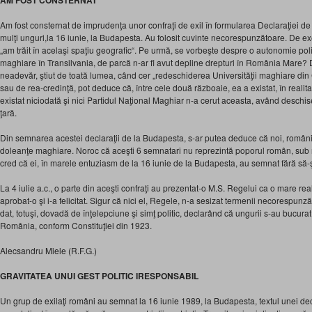
AM FOST CONSTERNAT
Am fost consternat de imprudenţa unor confraţi de exil în formularea Declaraţiei 
mulţi unguri,la 16 iunie, la Budapesta. Au folosit cuvinte necorespunzătoare. De ex
„am trăit în acelaşi spaţiu geografic“. Pe urmă, se vorbeşte despre o autonomie politi
maghiare în Transilvania, de parcă n-ar fi avut depline drepturi în România Mare?
neadevăr, ştiut de toată lumea, când cer „redeschiderea Universităţii maghiare din Clu
sau de rea-credinţă, pot deduce că, între cele două războaie, ea a existat, în realita
existat niciodată şi nici Partidul Naţional Maghiar n-a cerut aceasta, având deschise,
ţară.
Din semnarea acestei declaraţii de la Budapesta, s-ar putea deduce că noi, român
doleanţe maghiare. Noroc că aceşti 6 semnatari nu reprezintă poporul român, sub ni
cred că ei, în marele entuziasm de la 16 iunie de la Budapesta, au semnat fără s
La 4 iulie a.c., o parte din aceşti confraţi au prezentat-o M.S. Regelui ca o mare real
aprobat-o şi i-a felicitat. Sigur că nici el, Regele, n-a sesizat termenii necorespunzăt
dat, totuşi, dovadă de înţelepciune şi simţ politic, declarând că ungurii s-au bucura
România, conform Constituţiei din 1923.
Alecsandru Miele (R.F.G.)
GRAVITATEA UNUI GEST POLITIC IRESPONSABIL
Un grup de exilaţi români au semnat la 16 iunie 1989, la Budapesta, textul unei de