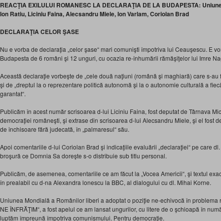
REACŢIA EXILULUI ROMANESC LA DECLARAŢIA DE LA BUDAPESTA: Uniunea Mo
Ion Ratiu, Liciniu Faina, Alecsandru Miele, Ion Varlam, Coriolan Brad
DECLARAŢIA CELOR ŞASE
Nu e vorba de declaraţia „celor şase“ mari comunişti împotriva lui Ceauşescu. E vo
Budapesta de 6 români şi 12 unguri, cu ocazia re-înhumării rămăşiţelor lui Imre Nag
Această declaraţie vorbeşte de „cele două naţiuni (română şi maghiară) care s-au f
şi de „dreptul la o reprezentare politică autonomă şi la o autonomie culturală a fiecă
garantat“.
Publicăm în acest număr scrisoarea d-lui Liciniu Faina, fost deputat de Târnava Mică 
democraţiei româneşti, şi extrase din scrisoarea d-lui Alecsandru Miele, şi el fost d
de închisoare fără judecată, în „palmaresul“ său.
Apoi comentariile d-lui Coriolan Brad şi indicaţiile evaluării „declaraţiei“ pe care dl.
broşură ce Domnia Sa doreşte s-o distribuie sub titlu personal.
Publicăm, de asemenea, comentariile ce am făcut la „Vocea Americii“, şi textul exa
în prealabil cu d-na Alexandra lonescu la BBC, al dialogului cu dl. Mihai Korne.
Uniunea Mondială a Românilor liberi a adoptat o poziţie ne-echivocă în problema 
NE ÎNFRĂŢIM“, a fost apelul ce am lansat ungurilor, cu litere de o şchioapă în numă
luptăm împreună împotriva comunismului. Pentru democraţie.