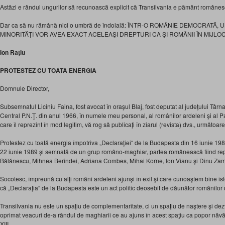
Astăzi e rândul ungurilor să recunoască explicit că Transilvania e pământ românes
Dar ca să nu rămână nici o umbră de îndoială: ÎNTR-O ROMÂNIE DEMOCRATĂ,
MINORITĂŢI VOR AVEA EXACT ACELEAŞI DREPTURI CA ŞI ROMÂNII ÎN MIJL
Ion Raţiu
PROTESTEZ CU TOATA ENERGIA
Domnule Director,
Subsemnatul Liciniu Faina, fost avocat în oraşul Blaj, fost deputat al judeţului Tâ
Central P.N.Ţ. din anul 1966, în numele meu personal, al românilor ardeleni şi al P
care îl reprezint în mod legitim, vă rog să publicaţi în ziarul (revista) dvs., următoare
Protestez cu toată energia împotriva „Declaraţiei“ de la Budapesta din 16 iunie 1989
22 iunie 1989 şi semnată de un grup româno-maghiar, partea românească fiind repr
Bălănescu, Mihnea Berindei, Adriana Combes, Mihai Korne, Ion Vianu şi Dinu Zam
Socotesc, împreună cu alţi români ardeleni ajunşi în exil şi care cunoaştem bine is
că „Declaraţia“ de la Budapesta este un act politic deosebit de dăunător românilor d
Transilvania nu este un spaţiu de complementaritate, ci un spaţiu de naştere şi de
oprimat veacuri de-a rândul de maghiarii ce au ajuns în acest spaţiu ca popor năvăli
XIII.