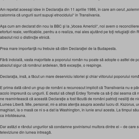
Am repetat aceeaşi idee în Declaraţia din 11 aprilie 1986, în care am cerut „solemn, 
calomnia că ungurii sunt supuşi etnocidului“ în Transilvania.
Aşa cum am declarat din nou la BBC şi la „Vocea Americii“, noi avem o reconciliere
eforturi reale, verificabile, pentru a o realiza, mai ales ajutând pe toţi refugiaţii di
absolut nici o distincţie etnică.
Prea mare importanţă nu trebuie să dăm Declaraţiei de la Budapesta.
Fără îndoială, vasta majoritate a poporului român nu poate să adopte o astfel de poz
absolut sigur că românul ardelean, fără excepţie, o respinge.
Declaraţia, însă, a făcut un mare deserviciu istoriei şi chiar viitorului poporului rom
E prima dată când un grup de români a recunoscut implicit că Transilvania nu e 
acolo împreună cu ungurii. E destul să citeşti Erdey Tornete ca să-ţi dai seama că 
ne reamintească că această Declaraţie a fost făcută de români patrioţi nesiliţi de nim
Lumea Liberă. Mie, personal, mi-a atras atenţia asupra acestui lucru dl. Kszorus, un
maghiari, la o masă ce ni s-a dat la Washington, în iunie anul acesta. La timpul său 
ca întotdeauna.
Dar astăzi e rândul ungurilor să condamne şovinismul multora dintre ei – de care s
televiziune din lumea întreagă.