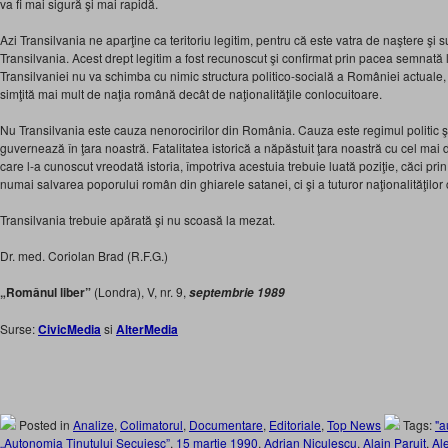
va fi mai sigură şi mai rapidă.
Azi Transilvania ne aparţine ca teritoriu legitim, pentru că este vatra de naştere şi 
Transilvania. Acest drept legitim a fost recunoscut şi confirmat prin pacea semnată
Transilvaniei nu va schimba cu nimic structura politico-socială a României actuale,
simţită mai mult de naţia română decât de naţionalităţile conlocuitoare.
Nu Transilvania este cauza nenorocirilor din România. Cauza este regimul politic şi
guvernează în ţara noastră. Fatalitatea istorică a năpăstuit ţara noastră cu cel mai de
care l-a cunoscut vreodată istoria, împotriva acestuia trebuie luată poziţie, căci prin
numai salvarea poporului român din ghiarele satanei, ci şi a tuturor naţionalităţilor
Transilvania trebuie apărată şi nu scoasă la mezat.
Dr. med. Coriolan Brad (R.F.G.)
„Românul liber”
(Londra), V, nr. 9,
septembrie 1989
Surse:
CivicMedia
si
AlterMedia
Posted in
Analize
,
Colimatorul
,
Documentare
,
Editoriale
,
Top News
Tags:
"a
„Autonomia Ţinutului Secuiesc”
,
15 martie 1990
,
Adrian Niculescu
,
Alain Paruit
,
Al