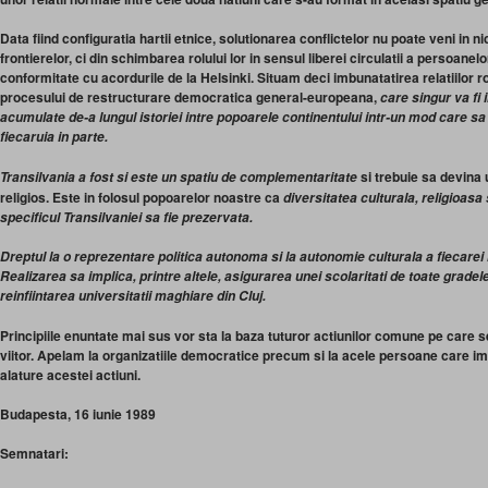
Data fiind configuratia hartii etnice, solutionarea conflictelor nu poate veni in ni
frontierelor, ci din schimbarea rolului lor in sensul liberei circulatii a persoanelor,
conformitate cu acordurile de la Helsinki. Situam deci imbunatatirea relatiilo
procesului de restructurare democratica general-europeana,
care singur va fi
acumulate de-a lungul istoriei intre popoarele continentului intr-un mod care sa 
fiecaruia in parte.
si trebuie sa devina 
Transilvania a fost si este un spatiu de complementaritate
religios. Este in folosul popoarelor noastre ca
diversitatea culturala, religioasa s
specificul Transilvaniei sa fie prezervata.
Dreptul la o reprezentare politica autonoma si la autonomie culturala a fiecarei 
Realizarea sa implica, printre altele, asigurarea unei scolaritati de toate gradel
reinfiintarea universitatii maghiare din Cluj.
Principiile enuntate mai sus vor sta la baza tuturor actiunilor comune pe care s
viitor. Apelam la organizatiile democratice precum si la acele persoane care i
alature acestei actiuni.
Budapesta, 16 iunie 1989
Semnatari: