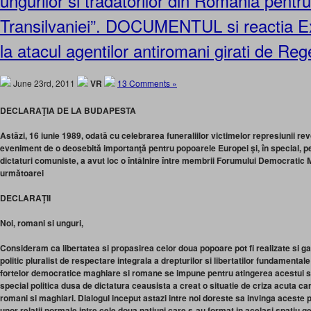
ungurilor si tradatorilor din Romania pentr
Transilvaniei”. DOCUMENTUL si reactia Ex
la atacul agentilor antiromani girati de Reg
June 23rd, 2011
VR
13 Comments »
DECLARAŢIA DE LA BUDAPESTA
Astăzi, 16 iunie 1989, odată cu celebrarea funeraliilor victimelor represiunii re
eveniment de o deosebită importanţă pentru popoarele Europei şi, în special, p
dictaturi comuniste, a avut loc o întâlnire între membrii Forumului Democratic
următoarei
DECLARAŢII
Noi, romani si unguri,
Consideram ca libertatea si propasirea celor doua popoare pot fi realizate si g
politic pluralist de respectare integrala a drepturilor si libertatilor fundamenta
fortelor democratice maghiare si romane se impune pentru atingerea acestui s
special politica dusa de dictatura ceausista a creat o situatie de criza acuta 
romani si maghiari. Dialogul inceput astazi intre noi doreste sa invinga aceste p
unor relatii normale intre cele doua natiuni care s-au format in acelasi spatiu g