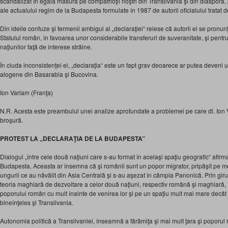
scandalizat în egală măsură pe compatrioţii noştri din Transilvania şi din diasporă, 
ale actualului regim de la Budapesta formulate în 1987 de autorii oficialului tratat de
Din ideile confuze şi termenii ambigui ai „declaraţiei“ reiese că autorii ei se pronun
Statului român, în favoarea unor considerabile transferuri de suveranitate, şi pen
naţiunilor faţă de interese străine.
În ciuda inconsistenţei ei, „declaraţia“ este un fapt grav deoarece ar putea deveni 
alogene din Basarabia şi Bucovina.
Ion Varlam (Franţa)
N.R. Acesta este preambulul unei analize aprofundate a problemei pe care dl. Ion 
broşură.
PROTEST LA „DECLARAŢIA DE LA BUDAPESTA”
Dialogul „între cele două naţiuni care s-au format în acelaşi spaţiu geografic“ afirm
Budapesta. Aceasta ar însemna că şi românii sunt un popor migrator, pripăşit pe mel
ungurii ce au năvălit din Asia Centrală şi s-au aşezat în câmpia Panonică. Prin giru
teoria maghiară de dezvoltare a celor două naţiuni, respectiv română şi maghiară, 
poporului român cu mult înainte de venirea lor şi pe un spaţiu mult mai mare decâ
bineînţeles şi Transilvania.
Autonomia politică a Transilvaniei, înseamnă a fărâmiţa şi mai mult ţara şi poporul r