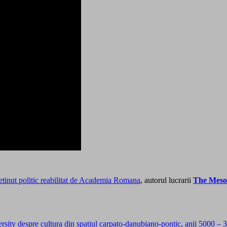
detinut politic reabilitat de Academia Romana
, autorul lucrarii
The Mesol
sity despre cultura din spatiul carpato-danubiano-pontic, anii 5000 – 3