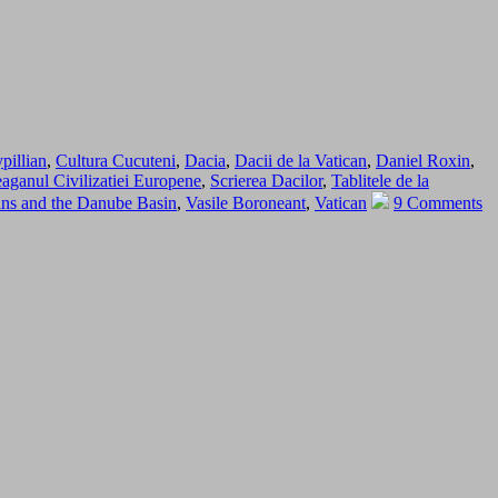
pillian
,
Cultura Cucuteni
,
Dacia
,
Dacii de la Vatican
,
Daniel Roxin
,
ganul Civilizatiei Europene
,
Scrierea Dacilor
,
Tablitele de la
ans and the Danube Basin
,
Vasile Boroneant
,
Vatican
9 Comments