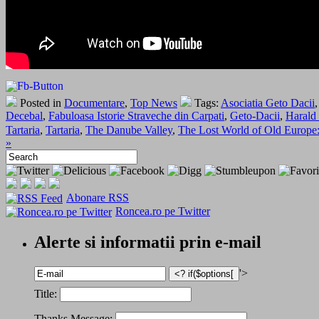
Posted in
Documentare
,
Top News
Tags:
Asociatia Geto Dacii
Decebal
,
Fabuloasa Istorie Straveche din Carpati
,
Geto-Dacii
,
Harald
Tartaria
,
Tartaria
,
The Danube Valley
,
The Lost World of Old Europe:
»
Abonare RSS
Roncea.ro pe Twitter
Alerte si informatii prin e-mail
'>
Title:
Thanks Message: