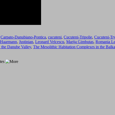
,
Carpato-Danubiano-Pontica
,
cucuteni
,
Cucuteni-Tripolie
,
Cucuteni-Try
 Haarmann
,
Justinian
,
Leonard Velcescu
,
Marija Gimbutas
,
Romania Lea
 the Danube Valley
,
The Mesolithic Habitation Complexes in the Balk