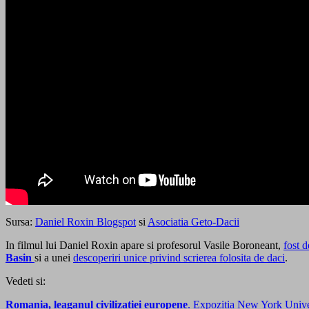
Sursa:
Daniel Roxin Blogspot
si
Asociatia Geto-Dacii
In filmul lui Daniel Roxin apare si profesorul Vasile Boroneant,
fost 
Basin
si a unei
descoperiri unice privind scrierea folosita de daci
.
Vedeti si:
Romania, leaganul civilizatiei europene
. Expozitia New York Univer