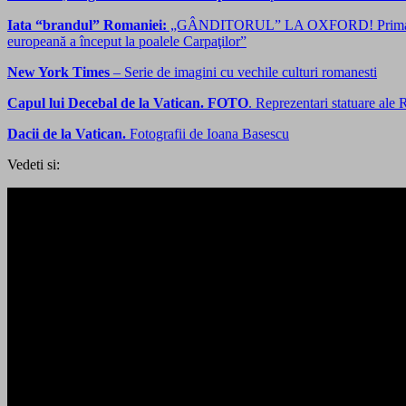
Iata “brandul” Romaniei:
„GÂNDITORUL” LA OXFORD! Prima expozi
europeană a început la poalele Carpaţilor”
New York Times
– Serie de imagini cu vechile culturi romanesti
Capul lui Decebal de la Vatican. FOTO
. Reprezentari statuare al
Dacii de la Vatican.
Fotografii de Ioana Basescu
Vedeti si: