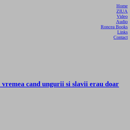
Home
ZIUA
Video
Audio
Roncea Books
Links
Contact
 vremea cand ungurii si slavii erau doar