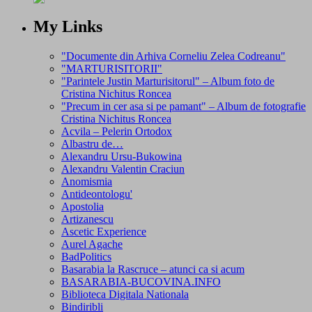
My Links
"Documente din Arhiva Corneliu Zelea Codreanu"
"MARTURISITORII"
"Parintele Justin Marturisitorul" – Album foto de
Cristina Nichitus Roncea
"Precum in cer asa si pe pamant" – Album de fotografie
Cristina Nichitus Roncea
Acvila – Pelerin Ortodox
Albastru de…
Alexandru Ursu-Bukowina
Alexandru Valentin Craciun
Anomismia
Antideontologu'
Apostolia
Artizanescu
Ascetic Experience
Aurel Agache
BadPolitics
Basarabia la Rascruce – atunci ca si acum
BASARABIA-BUCOVINA.INFO
Biblioteca Digitala Nationala
Bindiribli