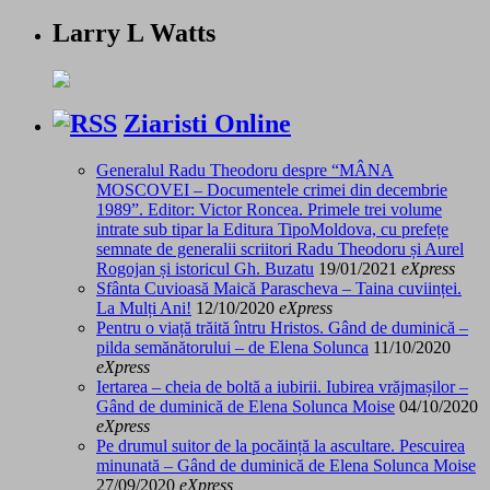
Larry L Watts
Ziaristi Online
Generalul Radu Theodoru despre “MÂNA
MOSCOVEI – Documentele crimei din decembrie
1989”. Editor: Victor Roncea. Primele trei volume
intrate sub tipar la Editura TipoMoldova, cu prefețe
semnate de generalii scriitori Radu Theodoru și Aurel
Rogojan și istoricul Gh. Buzatu
19/01/2021
eXpress
Sfânta Cuvioasă Maică Parascheva – Taina cuviinței.
La Mulți Ani!
12/10/2020
eXpress
Pentru o viață trăită întru Hristos. Gând de duminică –
pilda semănătorului – de Elena Solunca
11/10/2020
eXpress
Iertarea – cheia de boltă a iubirii. Iubirea vrăjmașilor –
Gând de duminică de Elena Solunca Moise
04/10/2020
eXpress
Pe drumul suitor de la pocăință la ascultare. Pescuirea
minunată – Gând de duminică de Elena Solunca Moise
27/09/2020
eXpress