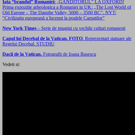
Iata “brandul” Romaniei:
„GÂNDITORUL” LA OXFORD!
Prima expozitie arheologica a Romaniei in UK: „The Lost World of
Old Europe – The Danube Valley, 5000 – 3500 BC”. NYT:
“Civilizaţia europeană a început la poalele Carpaţilor”
New York Times
– Serie de imagini cu vechile culturi romanesti
Capul lui Decebal de la Vatican. FOTO
. Reprezentari statuare ale
Regelui Decebal. STUDIU
Dacii de la Vatican.
Fotografii de Ioana Basescu
Vedeti si: