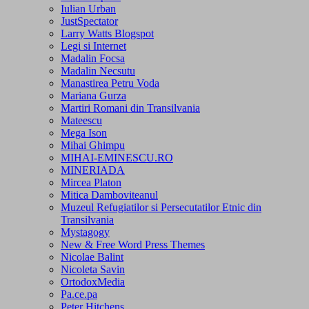
Iulian Urban
JustSpectator
Larry Watts Blogspot
Legi si Internet
Madalin Focsa
Madalin Necsutu
Manastirea Petru Voda
Mariana Gurza
Martiri Romani din Transilvania
Mateescu
Mega Ison
Mihai Ghimpu
MIHAI-EMINESCU.RO
MINERIADA
Mircea Platon
Mitica Damboviteanul
Muzeul Refugiatilor si Persecutatilor Etnic din
Transilvania
Mystagogy
New & Free Word Press Themes
Nicolae Balint
Nicoleta Savin
OrtodoxMedia
Pa.ce.pa
Peter Hitchens