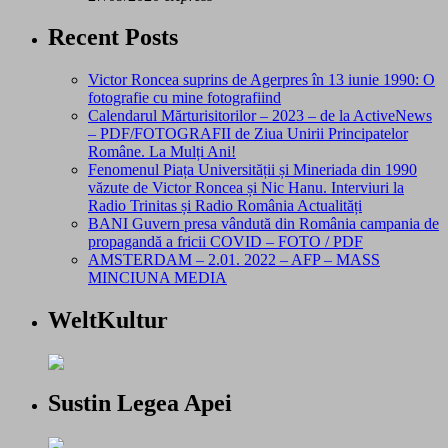
Recent Posts
Victor Roncea suprins de Agerpres în 13 iunie 1990: O
fotografie cu mine fotografiind
Calendarul Mărturisitorilor – 2023 – de la ActiveNews
– PDF/FOTOGRAFII de Ziua Unirii Principatelor
Române. La Mulți Ani!
Fenomenul Piața Universității și Mineriada din 1990
văzute de Victor Roncea și Nic Hanu. Interviuri la
Radio Trinitas și Radio România Actualități
BANI Guvern presa vândută din România campania de
propagandă a fricii COVID – FOTO / PDF
AMSTERDAM – 2.01. 2022 – AFP – MASS
MINCIUNA MEDIA
WeltKultur
Sustin Legea Apei