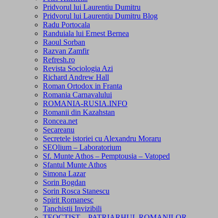
Pridvorul lui Laurentiu Dumitru
Pridvorul lui Laurentiu Dumitru Blog
Radu Portocala
Randuiala lui Ernest Bernea
Raoul Sorban
Razvan Zamfir
Refresh.ro
Revista Sociologia Azi
Richard Andrew Hall
Roman Ortodox in Franta
Romania Carnavalului
ROMANIA-RUSIA.INFO
Romanii din Kazahstan
Roncea.net
Secareanu
Secretele istoriei cu Alexandru Moraru
SEOlium – Laboratorium
Sf. Munte Athos – Pemptousia – Vatoped
Sfantul Munte Athos
Simona Lazar
Sorin Bogdan
Sorin Rosca Stanescu
Spirit Romanesc
Tanchistii Invizibili
TEOCTIST – PATRIARHUL ROMANILOR