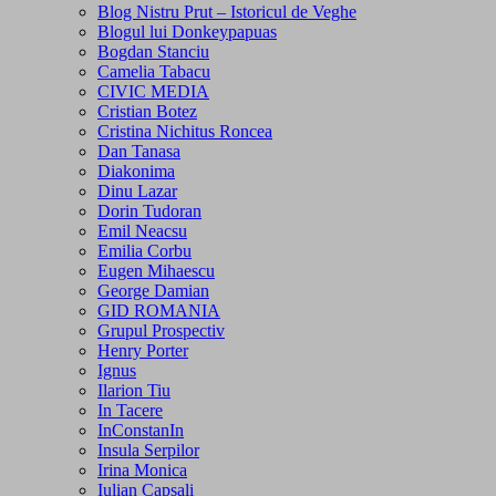
Blog Nistru Prut – Istoricul de Veghe
Blogul lui Donkeypapuas
Bogdan Stanciu
Camelia Tabacu
CIVIC MEDIA
Cristian Botez
Cristina Nichitus Roncea
Dan Tanasa
Diakonima
Dinu Lazar
Dorin Tudoran
Emil Neacsu
Emilia Corbu
Eugen Mihaescu
George Damian
GID ROMANIA
Grupul Prospectiv
Henry Porter
Ignus
Ilarion Tiu
In Tacere
InConstanIn
Insula Serpilor
Irina Monica
Iulian Capsali