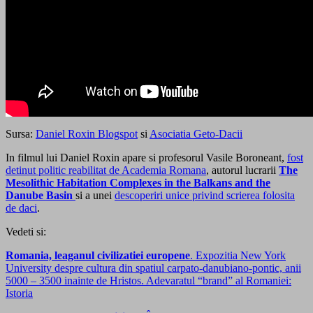
Sursa:
Daniel Roxin Blogspot
si
Asociatia Geto-Dacii
In filmul lui Daniel Roxin apare si profesorul Vasile Boroneant,
fost
detinut politic reabilitat de Academia Romana
, autorul lucrarii
The
Mesolithic Habitation Complexes in the Balkans and the
Danube Basin
si a unei
descoperiri unice privind scrierea folosita
de daci
.
Vedeti si:
Romania, leaganul civilizatiei europene
. Expozitia New York
University despre cultura din spatiul carpato-danubiano-pontic, anii
5000 – 3500 inainte de Hristos. Adevaratul “brand” al Romaniei:
Istoria