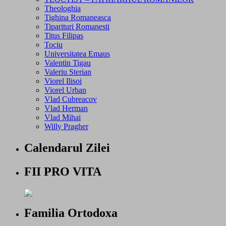
Theologhia
Tighina Romaneasca
Tiparituri Romanesti
Titus Filipas
Tociu
Universitatea Emaus
Valentin Tigau
Valeriu Sterian
Viorel Ilisoi
Viorel Urban
Vlad Cubreacov
Vlad Herman
Vlad Mihai
Willy Pragher
Calendarul Zilei
FII PRO VITA
Familia Ortodoxa