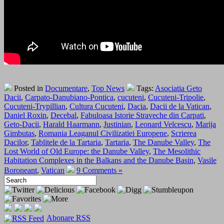
Posted in
Documentare
,
Top News
Tags:
Asociatia Geto
Dacii
,
Carpato-Danubiano-Pontica
,
cucuteni
,
Cucuteni-Tripolie
,
Cucuteni-Trypillian
,
Cultura Cucuteni
,
Dacia
,
Dacii de la Vatican
,
Daniel Roxin
,
Decebal
,
Fabuloasa Istorie Straveche din Carpati
,
Geto-Dacii
,
Harald Haarmann
,
Justinian
,
Leonard Velcescu
,
Marija
Gimbutas
,
Romania Leaganul Civilizatiei Europene
,
Scrierea
Dacilor
,
Tablitele de la Tartaria
,
Tartaria
,
The Danube Valley
,
The
Lost World of Old Europe: the Danube Valley
,
The Mesolithic
Habitation Complexes in the Balkans and the Danube Basin
,
Vasile
Boroneant
,
Vatican
9 Comments »
Abonare RSS