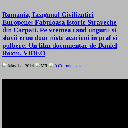
Romania, Leaganul Civilizatiei
Europene: Fabuloasa Istorie Straveche
din Carpati. Pe vremea cand ungurii si
slavii erau doar niste acarieni in praf si
pulbere. Un film documentar de Daniel
Roxin. VIDEO
May 1st, 2014
VR
9 Comments »