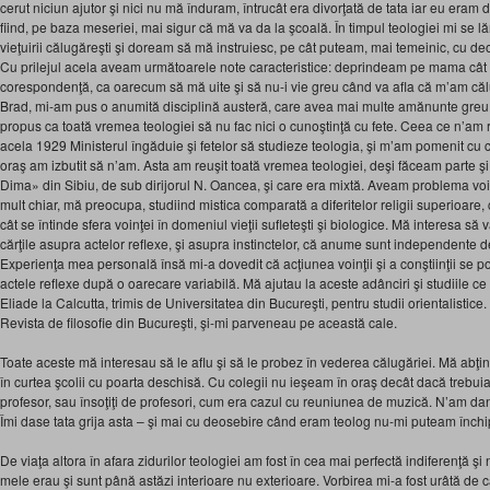
cerut niciun ajutor şi nici nu mă înduram, întrucât era divorţată de tata iar eu eram dat
fiind, pe baza meseriei, mai sigur că mă va da la şcoală. În timpul teologiei mi se 
vieţuirii călugăreşti şi doream să mă instruiesc, pe cât puteam, mai temeinic, cu deos
Cu prilejul acela aveam următoarele note caracteristice: deprindeam pe mama cât m
corespondenţă, ca oarecum să mă uite şi să nu-i vie greu când va afla că m’am călu
Brad, mi-am pus o anumită disciplină austeră, care avea mai multe amănunte greu
propus ca toată vremea teologiei să nu fac nici o cunoştinţă cu fete. Ceea ce n’am re
acela 1929 Ministerul îngăduie şi fetelor să studieze teologia, şi m’am pomenit cu 
oraş am izbutit să n’am. Asta am reuşit toată vremea teologiei, deşi făceam parte
Dima» din Sibiu, de sub dirijorul N. Oancea, şi care era mixtă. Aveam problema voin
mult chiar, mă preocupa, studiind mistica comparată a diferitelor religii superioare,
cât se întinde sfera voinţei în domeniul vieţii sufleteşti şi biologice. Mă interesa s
cărţile asupra actelor reflexe, şi asupra instinctelor, că anume sunt independente de 
Experienţa mea personală însă mi-a dovedit că acţiunea voinţii şi a conştiinţii se poa
actele reflexe după o oarecare variabilă. Mă ajutau la aceste adânciri şi studiile 
Eliade la Calcutta, trimis de Universitatea din Bucureşti, pentru studii orientalistice. 
Revista de filosofie din Bucureşti, şi-mi parveneau pe această cale.
Toate aceste mă interesau să le aflu şi să le probez în vederea călugăriei. Mă abţi
în curtea şcolii cu poarta deschisă. Cu colegii nu ieşeam în oraş decât dacă trebuia 
profesor, sau însoţiţi de profesori, cum era cazul cu reuniunea de muzică. N’am dans
Îmi dase tata grija asta – şi mai cu deosebire când eram teolog nu-mi puteam închi
De viaţa altora în afara zidurilor teologiei am fost în cea mai perfectă indiferenţă ş
mele erau şi sunt până astăzi interioare nu exterioare. Vorbirea mi-a fost urâtă de