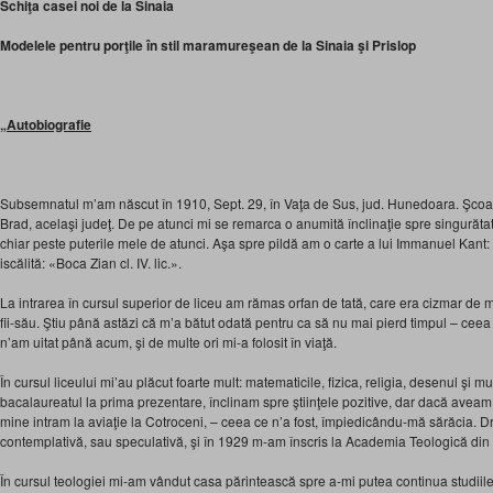
Schiţa casei noi de la Sinaia
Modelele pentru porţile în stil maramureşean de la Sinaia şi Prislop
„
Autobiografie
Subsemnatul m’am născut în 1910, Sept. 29, în Vaţa de Sus, jud. Hunedoara. Şcoala
Brad, acelaşi judeţ. De pe atunci mi se remarca o anumită înclinaţie spre singurătat
chiar peste puterile mele de atunci. Aşa spre pildă am o carte a lui Immanuel Kant: «R
iscălită: «Boca Zian cl. IV. lic.».
La intrarea în cursul superior de liceu am rămas orfan de tată, care era cizmar de
fii-său. Ştiu până astăzi că m’a bătut odată pentru ca să nu mai pierd timpul – ceea 
n’am uitat până acum, şi de multe ori mi-a folosit în viaţă.
În cursul liceului mi’au plăcut foarte mult: matematicile, fizica, religia, desenul şi 
bacalaureatul la prima prezentare, înclinam spre ştiinţele pozitive, dar dacă aveam
mine intram la aviaţie la Cotroceni, – ceea ce n’a fost, împiedicându-mă sărăcia. Dre
contemplativă, sau speculativă, şi în 1929 m-am înscris la Academia Teologică din 
În cursul teologiei mi-am vândut casa părintească spre a-mi putea continua studiil