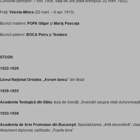
Cununiei părinţilor: 7 nov. 1909, Vaţa de Jos (data divorţului: 22 mart. 1922)
Fraţi:
Viorela-Minca
(22 mart. – 6 apr. 1913)
Bunicii materni:
POPA Gligor
şi
Mariş Pascuţa
Bunicii paterni:
BOCA Petru
şi
Teodora
STUDII:
1922-1929
Liceul Naţional Ortodox „Avram Iancu”
din Brad
1929-1933
Academia Teologică din Sibiu
; teza de licenţă: „Încercări asupra vieţii duhovniceşti
1933-1938
Academia de Arte Frumoase din Bucureşti
. Specializarea: „Artă decorativă”, cl
Absolvent diplomat, calificativ: „Foarte bine”