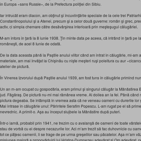
în Europa «sans Russie», de la Prefectura poliţiei din Sibiu.
Iar întrucât eram diacon, am obţinut şi încuviinţările speciale de la cele trei Patriarh
Constantinopolului şi a Atenei, precum şi a celor două guverne: român şi grec, pr
activ, ci simpla chemare către desăvârşirea interioară prin meşteşugul călugăriei.
M-am întors în ţară la 8 iunie 1938. Ţin minte data pe aceea, că intrând în ţară pe 
româneşti, de acel 8 Iunie de odată.
De la data aceasta până la Paştile anului viitor când am intrat în călugărie, mi-am 
materiale, am mai învăţat la Chişinău cu nişte meşteri ruşi poleitura cu aur «cicanca»
atelier de pictură.
În Vinerea Izvorului după Paştile anului 1939, am fost tuns în călugărie primind nu
Un an m-am ocupat cu gospodăria, eram primul şi singurul călugăr la Mănăstire
jud. Făgăraş. De pictură nu-mi mai rămânea vreme. Al doilea an la fel. Până când m
pictura degeaba. Se întâmplă în vremea asta că ne veneau oameni cu durerile lor şi
Mai intrase în călugărie unul: Părintele Serafim Popescu. L-am rugat pe el să prim
nevrednic. A primit-o. Aşa au început slujbele la Mănăstire după puteri.
Într-o iarnă, probabil prin 1941, ne trezim cu o avalanşă de oameni de toate vârste
stau de vorbă cu ei despre necazurile lor. Aci m’am trezit să fac duhovnicie cu oam
tot ce păţesc oamenii, li se trage de pe urma greşelilor sau păcatelor. Aşa m’am văzu
misiunea majoră a propovăduirii lui Hristos-Dumnezeu adevărat şi Om adevărat, prec