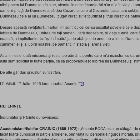
aibă pacea lui Dumnezeu în sine, absolut în orice împrejurări s’ar afla în viaţă. I-am 
oameni şi faţă de Dumnezeu; să dea Cezarului ce e al Cezarului (ascultare cetăţenea
Dumnezeu ce e al lui Dumnezeu (cuget curat, suflet purificat şi trup curăţit de patimi
Despre această învăţătură, martori îmi sunt toţi cei ce-au ascultat poveţele cele d
iubirea de Dumnezeu, iubirea de toţi oamenii, fără deosebire, şi viaţa curată, care 
noastră, a împlinitorilor, iarăşi în Împărăţia de obârşie, de unde ne-a trimis Dumne
cuminţeniei şi a iubirii noastre, pe pământ, în stadia şi arena vieţii.
Asta îmi este toată misiunea şi rostul pe pământ, pentru care m’a înzestrat cu darur
asta sunt solicitat în toate părţile, ca să propovăduiesc iubirea lui Dumnezeu şi sfin
De alte gânduri şi rosturi sunt străin.
Vâlcii. 17. Iulie. 1945 Ieromonahul Arsenie.”
[2]
REFERINŢE:
Îndrumător şi Părinte duhovnicesc:
Academician Nichifor CRAINIC (1889-1972):
„Arsenie BOCA este un călugăr de re
făcut foarte cunoscut în părţile ardelene, prin viaţa lui personală riguros morală, pr
de influenţă asupra sufletelor şi printr-o pătrunzătoare artă de a lămuri stările de p