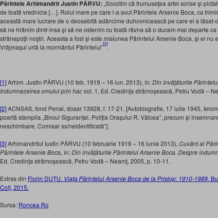
Părintele Arhimandrit Justin PÂRVU:
„Socotim că frumuseţea artei scrise şi pict
de toată vrednicia […]. Rolul mare pe care l-a avut Părintele Arsenie Boca, ca trim
această mare lucrare de o deosebită adâncime duhovnicească pe care el a lăsat-o, i
să ne hrănim dintr-însa şi să ne ostenim cu toată râvna să o ducem mai departe ca 
strănepoţii noştri. Aceasta a fost şi este misiunea Părintelui Arsenie Boca, şi el nu
[3]
Vrăjmaşul urlă la mormântul Părintelui”
.
[1]
Arhim. Justin PÂRVU (10 feb. 1919 – 16 iun. 2013), în:
Din învăţăturile Părintel
îndumnezeirea omului prin har,
vol. 1, Ed. Credinţa strămoşească, Petru Vodă – Ne
[2]
ACNSAS, fond Penal, dosar 13928, f. 17-21. [Autobiografie, 17 iulie 1945, Iero
poartă stampila „Biroul Siguranței. Poliția Orașului R. Vâlcea”, precum și însemnar
neschimbare, Comisar ss/neidentificată”].
[3]
Arhimandritul Iustin PÂRVU (10 februarie 1919 – 16 iunie 2013),
Cuvânt al Părin
Părintele Arsenie Boc
a, în:
Din învăţăturile Părintelui Arsenie Boca. Despre îndumn
Ed. Credinţa strămoşească, Petru Vodă – Neamţ, 2005, p. 10-11.
Extras din
Florin DUŢU.
Viaţa Părintelui Arsenie Boca de la Prislop: 1910-1989.
Bu
Colţ, 2015.
Sursa:
Roncea Ro