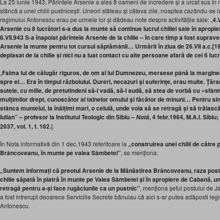
La 25 iunie 1943, Părintele Arsenie a ales 8 oameni de încredere și a urcat sus în
stâncă a unei chilii pustnicești. Uneori stăteau și câteva zile, noaptea cazându-se 
regimului Antonescu erau pe urmele lor și dădeau note despre activitățile sale: „
4.
Arsenie cu 8 lucrători s-a dus la munte să continue lucrul chiliei sale în apr
6.VII.943 S-a înapoiat părintele Arsenie de la chilie – în care timp a fost supra
Arsenie la munte pentru tot cursul săptămânii… Urmărit în ziua de 26.VII a.c.[19
deplasat de la chilie și nici nu a luat contact cu alte persoane afară de cei 6 lucr
„
Faima lui de călugăr riguros, de om al lui Dumnezeu, mersese până la margin
spre el… Era în timpul războiului. Dureri, necazuri şi suferinţe, erau multe. Ţăran
sutele, cu miile, de pretutindeni să-l vadă, să-l audă, să stea de vorbă cu «sfân
mulţimilor drept, cunoscător al tainelor omului şi făcător de minuni… Pentru s
stânca muntelui, la înălțimi mari, o celulă, unde voia să se retragă și să trăiasc
Iulian” – profesor la Institutul Teologic din Sibiu –
, 4 febr.1964, M.A.I. Sibiu
;
Notă
2637, vol. 1, f. 162.
].
În Nota informativă din 1 dec.1943 referitoare la
„construirea unei chilii de către
Brâncoveanu, în munte pe valea Sâmbetei”
, se menționa:
„Suntem informați că preotul Arsenie de la Mănăstirea Brâncoveanu, raza postu
chilie săpată în piatră în munte pe Valea Sâmbetei și în apropiere de Cabană, 
retragă pentru a-și face rugăciunile ca un pustnic”
, menționa șeful postului de Ja
a fost întrerupt deoarece Serviciile Secrete bănuiau că aici s-ar putea adăposti legi
Antonescu.