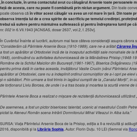
„
În concluzie, în urma contactului avut cu călugărul Arsenie toate persoanele 
față de acesta, care nu poate fi combătută prin niciun argument.
Din toate conve
poate observa că
în viitor acest călugăr va avea un rol mare în țară
.
Din toate pr
observa intenția lui de a crea spirite de sacrificiu pe temeiul credinței, profeți
trebui să sufere pentru mântuirea sufletească și pentru îndreptarea lumii pe că
nr. 002
în 6.VII.1943 [ACNSAS, dosar 2637, vol.2, f. 253v].
În Cuvântul Înainte al lucrării, autorum mai face câteva consideraţii asupra cărora s
“Considerăm că Părintele Arsenie Boca (1910-1989), care ne-a arătat
Cărarea Îm
a fost un apărător al Ortodoxiei încă de la începutul activității sale monahale de 
1948), continuând cu activitatea duhovnicească de la Mănăstirea Prislop (1948-1959
Române de la Schitul Maicilor din București (1961-1967), Biserica Drăgănescu (1
pentru prima dată în cartea aceasta, învățătorul Vasile Crucin (vărul Părintelui Ar
apărător al Ortodoxiei, care nu a îndeplinit ordinul comuniștilor de a-i opri pe elevi
și-n sărbători. Prin urmare a fost trimis în lagărul cumplit de la „Canalul Morții”, î
de torționarul Liviu Borcea, de unde i s-a tras boala și moartea la scurtă vreme de l
Părintele Arsenie Boca a realizat o mișcare de rezistență duhovnicească utilizând 
De asemenea, a fost un pictor bisericesc talentat, ucenic al maestrului Costin Pet
pictat la Ateneul Român scena Intrării Domnitorului Mihai Viteazul în Alba Iulia.”
SURSA: Viața Părintelui Arsenie Boca de la Prislop, ediția a II-a revizuită și adăugi
2016, disponibilă şi la
Librăria Sophia
.
Autor: Florin Duțu. 10 LEI (Semnal via
Ron