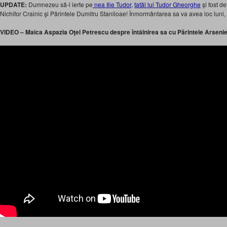
UPDATE:
Dumnezeu să-l ierte pe
nea Ilie Tudor
,
tatăl lui Tudor Gheorghe
şi fost de
Nichifor Crainic şi Părintele Dumitru Staniloae! Înmormântarea sa va avea loc luni
VIDEO – Maica Aspazia Oţel Petrescu despre întâlnirea sa cu Părintele Arsenie