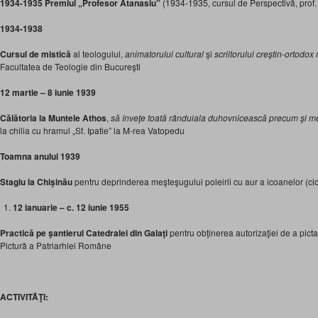
1934-1935 Premiul „Profesor Atanasiu”
(1934-1935, cursul de Perspectivă, prof.
1934-1938
Cursul de mistică
al teologului,
animatorului cultural
şi
scriitorului creştin-ortodox 
Facultatea de Teologie din Bucureşti
12 martie – 8 iunie 1939
Călătoria la Muntele Athos
,
să înveţe toată rânduiala duhovnicească precum şi me
la chilia cu hramul „Sf. Ipatie” la M-rea Vatopedu
Toamna anului 1939
Stagiu la Chişinău
pentru deprinderea meşteşugului poleirii cu aur a icoanelor (ci
12 ianuarie – c. 12 iunie 1955
Practică
pe şantierul
Catedralei din Galaţi
pentru obţinerea autorizaţiei de a picta
Pictură a Patriarhiei Române
ACTIVITĂŢI: