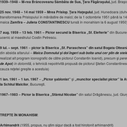
1939–1948 – M-rea Brâncoveanu Sâmbăta de Sus, Ţara Făgăraşului,
jud. Braşo
25 nov. 1948 – 14 mai 1959 – Mrea Prislop
,
Ţara Haţegului
, jud. Hunedoara (duh
transformarea Prislopului în mănăstire de maici; de la 1 octombrie 1951 până la 14 
maica
Zamfira – Julieta CONSTANTINESCU
tunsă în monahism la 6 august 1950
7 aug. 1959 – 13 feb. 1961 – Pictor secund la Biserica „Sf. Elefterie”
din Bucureş
ucenic al maestrului Costin Petrescu.
9 iul. – sept. 1961
–
pictor la
Biserica „Sf. Parascheva” din satul Bogata Oltean
din absida altarului –
Maica Domnului şi doi îngeri sub bolta unui cer plin de ste
realizat alt program iconografic de către pictorul Constantin Ioanid), precum şi
pere
) în dolomită,
o tehnică nepotrivită propusă de pictorul Ştefan Constantinesc
de Apoi
cauza reţetei greşite a acestuia)
1 ian. 1961 – 1 iun. 1967
–
„Pictor şablonist”
şi
„muncitor specialist pictor” la
A
la Schitul Maicilor
, Bucureşti.
1967–1983 – Pictor la Biserica „Sfântul Nicolae”
din satul Drăgănescu, jud. Giur
TREPTE ÎN MONAHISM
:
Arhimandrit
(1955, propus, nu ştim sigur dacă a fost hirotonit arhimandrit)