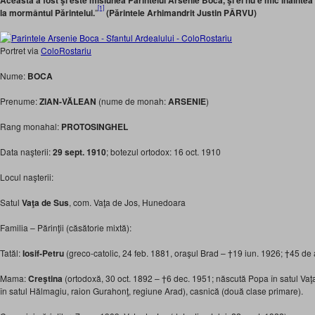
Aceasta a fost şi este misiunea Părintelui Arsenie Boca, şi el nu e mic înaint
[1]
la mormântul Părintelui.
”
(Părintele Arhimandrit Justin PÂRVU)
Portret via
ColoRostariu
Nume:
BOCA
Prenume:
ZIAN-VĂLEAN
(nume de monah:
ARSENIE
)
Rang monahal:
PROTOSINGHEL
Data naşterii:
29 sept. 1910
; botezul ortodox: 16 oct. 1910
Locul naşterii:
Satul
Vaţa de Sus
, com. Vaţa de Jos, Hunedoara
Familia – Părinţii (căsătorie mixtă):
Tatăl:
Iosif-Petru
(greco-catolic, 24 feb. 1881, oraşul Brad – †19 iun. 1926; †45 de a
Mama:
Creştina
(ortodoxă, 30 oct. 1892 – †6 dec. 1951; născută Popa în satul Va
în satul Hălmagiu, raion Gurahonţ, regiune Arad), casnică (două clase primare).