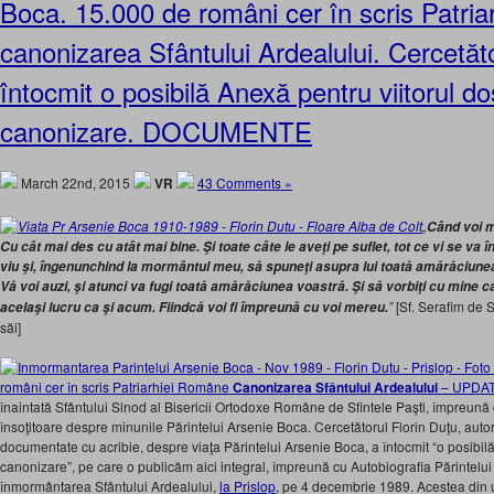
Boca. 15.000 de români cer în scris Patri
canonizarea Sfântului Ardealului. Cercetăto
întocmit o posibilă Anexă pentru viitorul d
canonizare. DOCUMENTE
March 22nd, 2015
VR
43 Comments »
„
Când voi m
Cu cât mai des cu atât mai bine. Şi toate câte le aveţi pe suflet, tot ce vi se va î
viu şi, îngenunchind la mormântul meu, să spuneţi asupra lui toată amărăciunea
Vă voi auzi, şi atunci va fugi toată amărăciunea voastră. Şi să vorbiţi cu mine ca 
”
[Sf. Serafim de 
acelaşi lucru ca şi acum. Fiindcă voi fi împreună cu voi mereu.
săi]
români cer în scris Patriarhiei Române
Canonizarea Sfântului Ardealului
– UPDATE
înaintată Sfântului Sinod al Bisericii Ortodoxe Române de Sfintele Paşti, împreun
însoţitoare despre minunile Părintelui Arsenie Boca. Cercetătorul Florin Duţu, autor
documentate cu acribie, despre viaţa Părintelui Arsenie Boca, a întocmit “o posibil
canonizare”, pe care o publicăm aici integral, împreună cu Autobiografia Părintelui 
înmormântarea Sfântului Ardealului,
la Prislop
, pe 4 decembrie 1989. Acestea din u