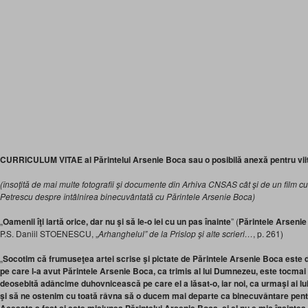
CURRICULUM VITAE al Părintelui Arsenie Boca sau o posibilă anexă pentru vii
(însoţită de mai multe fotografii şi documente din Arhiva CNSAS cât şi de un film 
Petrescu despre întâlnirea binecuvântată cu Părintele Arsenie Boca)
„
Oamenii îţi iartă orice, dar nu şi să le-o iei cu un pas înainte
” (
Părintele Arseni
P.S. Daniil STOENESCU, „
Arhanghelul” de la Prislop şi alte scrieri…
, p. 261)
„
Socotim că frumuseţea artei scrise şi pictate de Părintele Arsenie Boca este
pe care l-a avut Părintele Arsenie Boca, ca trimis al lui Dumnezeu, este tocma
deosebită adâncime duhovnicească pe care el a lăsat-o, iar noi, ca urmaşi ai lui
şi să ne ostenim cu toată râvna să o ducem mai departe ca binecuvântare pentru 