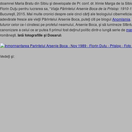
doamnei Maria Bratu din Sibiu şi developate de Pr. conf. dr. Irimie Marga de la Sibiu,
Florin Duţu pentru lucrarea sa, “
Viaţa Părintelui Arsenie Boca de la Prislop: 1910-
Bucureşti, 2015. Mai multe cronici despre cele cinci cărţi ale teologului cibernetici
adevărate fresce ale vieţii Părintelui Arsenie Boca, puteţi citi pe blogul
Anomismia
.
tuturor celor ce-l cinstesc pe profetul neamului, Arsenie Boca, şi să lumineze Sfân
canonizare a celui ce ar putea fi primul fost deţinut politic dintr-o lungă serie de
mart
româneşti.
Iată fotografiile şi Dosarul:
Vedeţi şi: