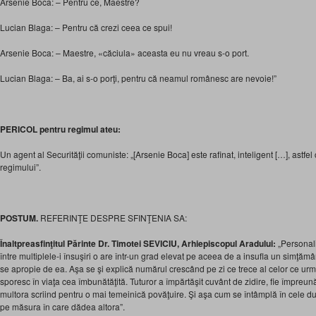
Arsenie Boca: – Pentru ce, Maestre?
Lucian Blaga: – Pentru că crezi ceea ce spui!
Arsenie Boca: – Maestre, «căciula» aceasta eu nu vreau s-o port.
Lucian Blaga: – Ba, ai s-o porţi, pentru că neamul românesc are nevoie!”
PERICOL pentru regimul ateu:
Un agent al Securităţii comuniste: „[Arsenie Boca] este rafinat, inteligent […], astf
regimului”.
POSTUM.
REFERINŢE DESPRE SFINŢENIA SA:
Înaltpreasfinţitul Părinte Dr. Timotei SEVICIU, Arhiepiscopul Aradului:
„Personal
între multiplele-i însuşiri o are într-un grad elevat pe aceea de a insufla un simţămâ
se apropie de ea. Aşa se şi explică numărul crescând pe zi ce trece al celor ce urmâ
sporesc în viaţa cea îmbunătăţită. Tuturor a împărtăşit cuvânt de zidire, fie împreună,
multora scriind pentru o mai temeinică povăţuire. Şi aşa cum se întâmplă în cele d
pe măsura în care dădea altora”.