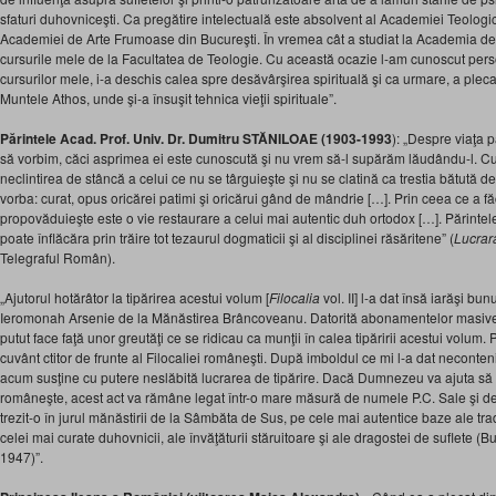
sfaturi duhovniceşti. Ca pregătire intelectuală este absolvent al Academiei Teologic
Academiei de Arte Frumoase din Bucureşti. În vremea cât a studiat la Academia de
cursurile mele de la Facultatea de Teologie. Cu această ocazie l-am cunoscut pers
cursurilor mele, i-a deschis calea spre desăvârşirea spirituală şi ca urmare, a pleca
Muntele Athos, unde şi-a însuşit tehnica vieţii spirituale”.
Părintele Acad. Prof. Univ. Dr. Dumitru STĂNILOAE (1903-1993
): „Despre viaţa 
să vorbim, căci asprimea ei este cunoscută şi nu vrem să-l supărăm lăudându-l. C
neclintirea de stâncă a celui ce nu se târguieşte şi nu se clatină ca trestia bătută de 
vorba: curat, opus oricărei patimi şi oricărui gând de mândrie […]. Prin ceea ce a fă
propovăduieşte este o vie restaurare a celui mai autentic duh ortodox […]. Părintel
poate înflăcăra prin trăire tot tezaurul dogmaticii şi al disciplinei răsăritene” (
Lucrar
Telegraful Român).
„Ajutorul hotărâtor la tipărirea acestui volum [
Filocalia
vol. II] l-a dat însă iarăşi bu
Ieromonah Arsenie de la Mănăstirea Brâncoveanu. Datorită abonamentelor masive 
putut face faţă unor greutăţi ce se ridicau ca munţii în calea tipăririi acestui volum. 
cuvânt ctitor de frunte al Filocaliei româneşti. După imboldul ce mi l-a dat neconten
acum susţine cu putere neslăbită lucrarea de tipărire. Dacă Dumnezeu va ajuta să
româneşte, acest act va rămâne legat într-o mare măsură de numele P.C. Sale şi d
trezit-o în jurul mănăstirii de la Sâmbăta de Sus, pe cele mai autentice baze ale trad
celei mai curate duhovnicii, ale învăţăturii stăruitoare şi ale dragostei de suflete (
1947)”.