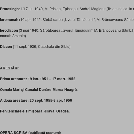
Protosinghel
(17 iul. 1949, M. Prislop, Episcopul Andrei Magieru: „Te-am ridicat la
Ieromonah
(10 apr. 1942, Sărbătoarea „Izvorul Tămăduirii”, M. Brâncoveanu Sâmb
Ierodiacon
(3 mai 1940, Sărbătoarea „Izvorul Tămăduirii”, M. Brâncoveanu Sâmbă
monah Arsenie)
Diacon
(11 sept. 1936, Catedrala din Sibiu)
ARESTĂRI
:
Prima arestare:
19 ian. 1951 – 17 mart. 1952
Ocnele Mari şi Canalul Dunăre-Marea Neagră
.
A doua arestare: 20 sept. 1955-8 apr. 1956
Penitenciarele Timişoara, Jilava, Oradea
.
OPERA SCRISĂ (publicată postum):