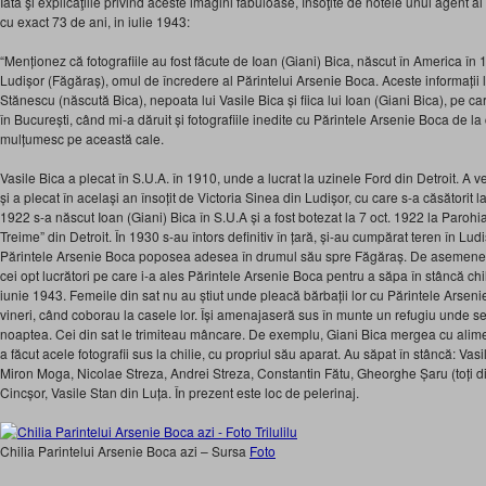
Iată şi explicaţiile privind aceste imagini fabuloase, însoţite de notele unui agent a
cu exact 73 de ani, in iulie 1943:
“Menționez că fotografiile au fost făcute de Ioan (Giani) Bica, născut în America în 19
Ludișor (Făgăraș), omul de încredere al Părintelui Arsenie Boca. Aceste informați
Stănescu (născută Bica), nepoata lui Vasile Bica și fiica lui Ioan (Giani Bica), pe c
în București, când mi-a dăruit și fotografiile inedite cu Părintele Arsenie Boca de la 
mulțumesc pe această cale.
Vasile Bica a plecat în S.U.A. în 1910, unde a lucrat la uzinele Ford din Detroit. A v
și a plecat în același an însoțit de Victoria Sinea din Ludișor, cu care s-a căsătorit l
1922 s-a născut Ioan (Giani) Bica în S.U.A și a fost botezat la 7 oct. 1922 la Par
Treime” din Detroit. În 1930 s-au întors definitiv în țară, și-au cumpărat teren în Lud
Părintele Arsenie Boca poposea adesea în drumul său spre Făgăraș. De asemenea, 
cei opt lucrători pe care i-a ales Părintele Arsenie Boca pentru a săpa în stâncă ch
iunie 1943. Femeile din sat nu au știut unde pleacă bărbații lor cu Părintele Arsen
vineri, când coborau la casele lor. Își amenajaseră sus în munte un refugiu unde
noaptea. Cei din sat le trimiteau mâncare. De exemplu, Giani Bica mergea cu alime
a făcut acele fotografii sus la chilie, cu propriul său aparat. Au săpat în stâncă: Vasil
Miron Moga, Nicolae Streza, Andrei Streza, Constantin Fătu, Gheorghe Șaru (toți d
Cincșor, Vasile Stan din Luța. În prezent este loc de pelerinaj.
Chilia Parintelui Arsenie Boca azi – Sursa
Foto