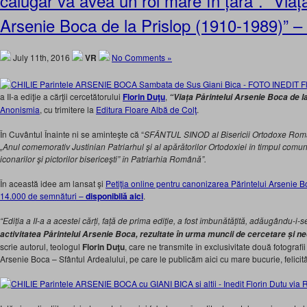
călugăr va avea un rol mare în țară”. “Viața
Arsenie Boca de la Prislop (1910-1989)” – 
July 11th, 2016
VR
No Comments »
a II-a ediţie a cărţii cercetătorului
Florin Duţu
,
“Viața Părintelui Arsenie Boca de l
Anonismia
, cu trimitere la
Editura Floare Albă de Colţ
.
În Cuvântul Înainte ni se aminteşte că “
SFÂNTUL SINOD al Bisericii Ortodoxe Româ
„Anul comemorativ Justinian Patriarhul şi al apărătorilor Ortodoxiei în timpul comu
iconarilor şi pictorilor bisericeşti” în Patriarhia Română”.
În această idee am lansat şi
Petiţia online pentru canonizarea Părintelui Arsenie 
14.000 de semnături –
disponibilă aici
.
“Ediția a II-a a acestei cărți, față de prima ediție, a fost îmbunătățită, adăugându-i-
activitatea Părintelui Arsenie Boca, rezultate în urma muncii de cercetare și 
scrie autorul, teologul
Florin Duţu
, care ne transmite în exclusivitate două fotografi
Arsenie Boca – Sfântul Ardealului, pe care le publicăm aici cu mare bucurie, felicit