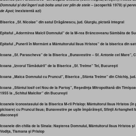
(
acoperită 1978) şi
Domnului şi doi îngeri sub bolta unui cer plin de stele –
peret
inexistentă azi)
de Apoi;
Biserica „Sf. Nicolae” din satul Drăgănescu, jud. Giurgiu, pictată integral
Epitaful „Adormirea Maicii Domnului” de la M-rea Brâncoveanu Sâmbăta de Su
Epitaful „Punerii în Mormânt a Mântuitorului Iisus Hristos” de la biserica din s
Icoana „Sf. Parascheva” de la Biserica „Bunavestire – Sf. Antonie cel Mare”, 
Icoana „Izvorul Tămăduirii” de la Biserica „Sf. Treime” Tei, Bucureşti
Icoana „Maica Domnului cu Pruncul”, Biserica „Sfânta Treime” din Chichiş, ju
Icoana „Sfântul Iosif cel Nou de la Partoş”, Reşedinţa Mitropolitană din Timişoa
1955 la „Schitul Maicilor” din Bucureşti
Icoanele iconostasului de la Biserica M-rii Prislop: Mântuitorul Iisus Hristos (în
picioare) cu Pruncul Iisus; Bunavestire pe uşile împărăteşti, Sfinţii Arhangheli Mi
diaconeşti
Icoanele din chilia de la Sinaia: Naşterea Domnului, Mântuitorul Iisus Hristos şi 
Vodiţa, Tismana şi Prislop