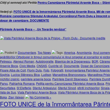
Pentru Canonizarea Părintelui Arsenie Boca – Sfânt
Citiţi şi semnaţi aici Petitia
Vedeţi şi:
FOTO UNICE de la înmormântarea Părintelui Arsenie Boca. Mii de român
Române canonizarea Sfântului Ardealului. Cercetătorul Florin Duţu a întocmit o 
dosar de canonizare. DOCUMENTE
Părintele Arsenie Boca – „Un Tovarăş nevăzut”
Posted in
Documentare
,
Top News
Tags:
America
,
Anomismia
,
Anul comemor
apărătorilor Ortodoxiei în timpul comunismului și Anul omagial al iconarilor şi pictori
Petrescu
,
Ateneul Roman
,
Autobiografie
,
Biserica de la Draganescu
,
BOR
,
Cărarea
Arsenie Boca
,
Civic Media
,
CNSAS
,
Cuvinte vii
,
Documente
,
Dosar de Canonizare
Floare Alba de Colt
,
Florin Dutu
,
Foto
,
Fotografii
,
Inmormantarea Parintelui Arseni
Sophia
,
Lucica Stănescu Bica
,
Ludisor
,
Manastirea Brancoveanu
,
Manastirea Prisl
nichifor crainic
,
parintele arsenie boca
,
Parintele Daniil Stoenescu
,
Parintele Dumit
Parvu
,
Patriarhia Romana
,
Petiţia pentru Canonizarea Părintelui Arsenie Boca
,
Pri
Securitatea
,
Sf Elefterie
,
Sfantul Ardealului
,
Sfantul Sinod
,
sfintii inchisorilor
,
Sinaia
Vata de Sus
,
Viata Parintelui Arsenie Boca
,
Viața Părintelui Arsenie Boca de la Pr
Boka
,
Zian Valean
No Comments »
FOTO UNICE de la înmormântarea Părinte