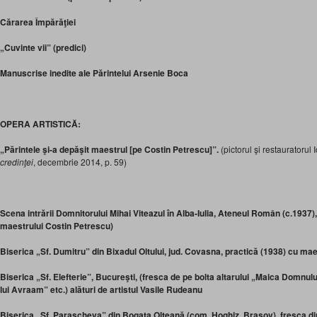
Cărarea Împărăţiei
„Cuvinte vii” (predici)
Manuscrise inedite ale Părintelui Arsenie Boca
OPERA ARTISTICĂ:
„Părintele şi-a depăşit maestrul
[pe Costin Petrescu]”.
(pictorul şi restauratorul
credinţei
, decembrie 2014, p. 59)
Scena intrării Domnitorului Mihai Viteazul în Alba-Iulia, Ateneul Român (c.1937)
maestrului Costin Petrescu)
Biserica „Sf. Dumitru” din Bixadul Oltului, jud. Covasna, practică (1938) cu ma
Biserica „Sf. Elefterie”, Bucureşti, (fresca de pe bolta altarului „Maica Domnulu
lui Avraam” etc.) alături de artistul Vasile Rudeanu
Biserica „Sf. Parascheva” din Bogata Olteană (com. Hoghiz, Braşov), fresca din