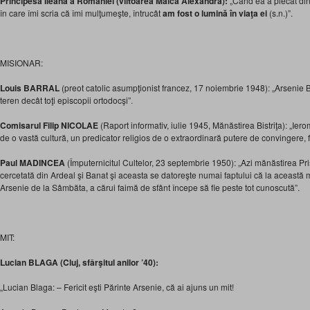
Principesa Ileana a României (viitoarea Maica Alexandra):
„Când ea a plecat di
în care îmi scria că îmi mulţumeşte, întrucât
am fost o lumină în viaţa ei
(s.n.)”.
MISIONAR:
Louis BARRAL
(preot catolic asumpţionist francez, 17 noiembrie 1948): „Arsenie 
teren decât toţi episcopii ortodocşi”.
Comisarul Filip NICOLAE
(Raport informativ, iulie 1945, Mănăstirea Bistriţa): „I
de o vastă cultură, un predicator religios de o extraordinară putere de convingere, fi
Paul MADINCEA
(Împuternicitul Cultelor, 23 septembrie 1950): „Azi mănăstirea Pri
cercetată din Ardeal şi Banat şi aceasta se datoreşte numai faptului că la această m
Arsenie de la Sâmbăta, a cărui faimă de sfânt începe să fie peste tot cunoscută”.
MIT:
Lucian BLAGA (Cluj, sfârşitul anilor ’40):
„Lucian Blaga: – Fericit eşti Părinte Arsenie, că ai ajuns un mit!