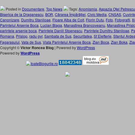
Posted in
Documentare
,
Top News
Tags:
Anomismia
,
Aspazia Oţel Petrescu
Biserica de la Draganescu
,
BOR
,
Cărarea Împărăţiei
,
Civic Media
,
CNSAS
,
Cuvinte
Canonizare
,
Dumitru Staniloae
,
Floare Alba de Colt
,
Florin Dutu
,
Foto
,
Fotografii
,
Il
Parintelui Arsenie Boca
,
Lucian Blaga
,
Manastirea Brancoveanu
,
Manastirea Prisl
parintele arsenie boca
,
Parintele Daniil Stoenescu
,
Parintele Dumitru Staniloae
,
Pa
Romana
,
Prislop
,
radu gyr
,
Sambata de Sus
,
Securitatea
,
Sf Elefterie
,
Sfantul Ardea
Fagarasului
,
Vata de Sus
,
Viata Parintelui Arsenie Boca
,
Zian Boca
,
Zian Boka
,
Zia
Copyright ©
Victor Roncea Blog
| Powered by
WordPress
Powered by
WordPress