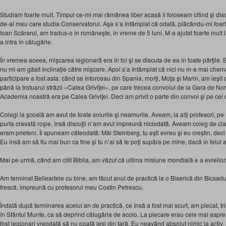
Studiam foarte mult. Timpul ce-mi mai rămânea liber acasă îl foloseam citind şi dis
de-al meu care studia Conservatorul. Aşa s’a întâmplat că odată, plăcându-mi foarte
Ioan Scărarul, am tradus-o în româneşte, în vreme de 5 luni. M-a ajutat foarte mult 
a intra în călugărie.
În vremea aceea, mişcarea legionară era în toi şi se discuta de ea în toate părţile.
nu mi-am găsit înclinaţie către mişcare. Apoi s’a întâmplat că nici nu m-a mai che
participare a fost asta: când se întorceau din Spania, morţi, Moţa şi Marin, am ieşit 
până la trotuarul străzii «Calea Griviţei», pe care trecea convoiul de la Gara de No
Academia noastră era pe Calea Griviţei. Deci am privit o parte din convoi şi pe cei do
Colegi la şcoală am avut de toate soiurile şi neamurile. Aveam, la alţi profesori, p
purta cravată roşie, însă discuţii n’am avut împreună niciodată. Aveam coleg de cl
eram prieteni. Îi spuneam câteodată: Măi Steinberg, tu eşti evreu şi eu creştin, deci a
Eu însă am să fiu mai bun ca tine şi tu n’ai să te poţi supăra pe mine, dacă în felul a
Mai pe urmă, când am citit Biblia, am văzut că ultima misiune mondială e a evreilor, 
Am terminat Belleartele cu bine, am făcut anul de practică la o Biserică din Bicsadul
frescă, împreună cu profesorul meu Costin Petrescu.
Îndată după terminarea acelui an de practică, ce însă a fost mai scurt, am plecat, tr
în Sfântul Munte, ca să deprind călugăria de acolo. La plecare erau cele mai aspre 
fost legionari vreodată să nu poată ieşi din ţară. Eu neavând absolut nimic la activ,