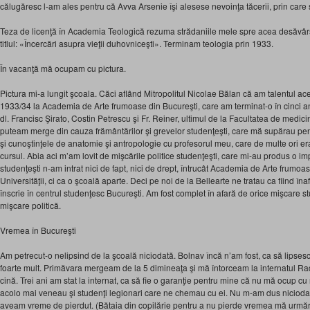
călugăresc l-am ales pentru că Avva Arsenie îşi alesese nevoinţa tăcerii, prin care s
Teza de licenţă în Academia Teologică rezuma strădaniile mele spre acea desăvârşi
titlul: «Încercări asupra vieţii duhovniceşti». Terminam teologia prin 1933.
În vacanţă mă ocupam cu pictura.
Pictura mi-a lungit şcoala. Căci aflând Mitropolitul Nicolae Bălan că am talentul ac
1933/34 la Academia de Arte frumoase din Bucureşti, care am terminat-o în cinci an
dl. Francisc Şirato, Costin Petrescu şi Fr. Reiner, ultimul de la Facultatea de medic
puteam merge din cauza frământărilor şi grevelor studenţeşti, care mă supărau p
şi cunoştinţele de anatomie şi antropologie cu profesorul meu, care de multe ori era
cursul. Abia aci m’am lovit de mişcările politice studenţeşti, care mi-au produs o im
studenţeşti n-am intrat nici de fapt, nici de drept, întrucât Academia de Arte frumoa
Universităţii, ci ca o şcoală aparte. Deci pe noi de la Bellearte ne tratau ca fiind în
înscrie în centrul studenţesc Bucureşti. Am fost complet în afară de orice mişcare s
mişcare politică.
Vremea în Bucureşti
Am petrecut-o nelipsind de la şcoală niciodată. Bolnav încă n’am fost, ca să lipsesc
foarte mult. Primăvara mergeam de la 5 dimineaţa şi mă întorceam la internatul R
cină. Trei ani am stat la internat, ca să fie o garanţie pentru mine că nu mă ocup cu
acolo mai veneau şi studenţi legionari care ne chemau cu ei. Nu m-am dus niciodat
aveam vreme de pierdut. (Bătaia din copilărie pentru a nu pierde vremea mă urmăre