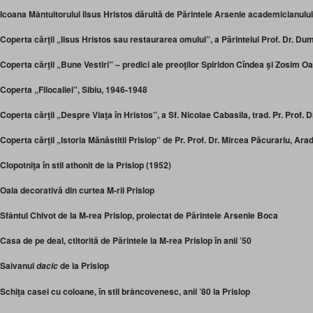
Icoana Mântuitorului Iisus Hristos dăruită de Părintele Arsenie academicianului
Coperta cărţii „Iisus Hristos sau restaurarea omului”, a Părintelui Prof. Dr. Dum
Coperta cărţii „Bune Vestiri” – predici ale preoţilor Spiridon Cîndea şi Zosim Oa
Coperta „Filocaliei”, Sibiu, 1946-1948
Coperta cărţii „Despre Viaţa în Hristos”, a Sf. Nicolae Cabasila, trad. Pr. Prof.
Coperta cărţii „Istoria Mănăstitii Prislop” de Pr. Prof. Dr. Mircea Păcurariu, Ara
Clopotniţa în stil athonit de la Prislop (1952)
Oala decorativă din curtea M-rii Prislop
Sfântul Chivot de la M-rea Prislop, proiectat de Părintele Arsenie Boca
Casa de pe deal, ctitorită de Părintele la M-rea Prislop în anii ’50
Saivanul
de la Prislop
dacic
Schiţa casei cu coloane, în stil brâncovenesc, anii ’80 la Prislop