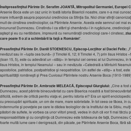
Înaltpreasfinţitul Părinte Dr. Serafim JOANTĂ, Mitropolitul Germaniei, Europei 
Arsenie Boca este un caz unic în toată istoria Bisericii noastre, care n-a mai cunosc
mare influenţă asupra poporului credincios ca Sfinţia Sa. Nici chiar sfinţii canoniza
mult de cinstirea credincioşilor, ca Părintele Arsenie. Acesta este semnul cel mai evi
încununat Dumnezeu. Cinstindu-l ca sfânt şi chemându-l în rugăciune, credincioşii 
aştept şi eu cu nerăbdare, împreună cu nenumăraţii credincioşi care-l cinstesc,
ziu
care poate fi o zi a schimbării la faţă a României
”.
Preasfinţitul Părinte Dr. Daniil STOENESCU, Episcop-Locţiitor al Daciei Felix:
„F
nevăzut sau în «lupta cea bună» (I Timotei 6, 12; II Timotei 4, 7) prin Iisus Hristos
(Ioan 15, 5), este cu adevărat un «stâlp» în templul cel ceresc al lui Dumnezeu, în t
Iisus Hristos, în templul Neamului – sau în nevăzuta «Catedrală a Mîntuirii Neamului
apostolice, patristice, postpatristice şi neopatristice. Un astfel de «stîlp» a fost, este 
spiritualităţii româneşti şi Prea Cuviosul Părintele nostru Arsenie Boca (1910-1989)
Preasfinţitul Părinte Dr. Ambrozie MELEACĂ, Episcopul Giurgiului:
„Cine a fost 
Dumnezeu, acest părinte binecuvântat cu care Biserica noastră a fost binecuvântat
dificilă, extrem de critică pentru viaţa ei, pentru istoria ei? Era un spirit enciclopedi
cu preocupări spirituale, un om de mare, mare sobrietate. În tot ceea ce făcea, în cu
îndemnurile şi poveţele pe care le dădea teologilor de la Institutul de la Sibiu, mulţi
păstori de suflete, le vorbea ca unor viitori preoţi, vedea în duh că vor fi mai târziu
responsabilitate şi cu conştiinţa că Dumnezeu este totdeauna de faţă, Dumnezeu Ce
foarte multă lume care-l denigrează, din păcate, pe Părintele Arsenie Boca, fără să-