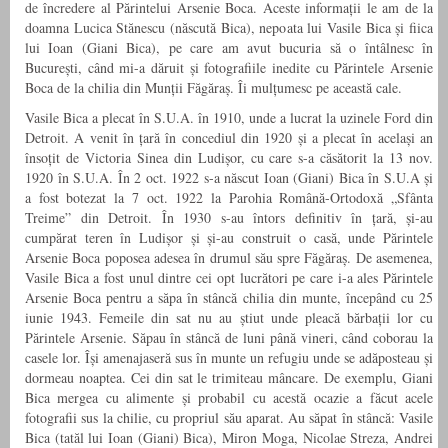
de încredere al Părintelui Arsenie Boca. Aceste informații le am de la
doamna Lucica Stănescu (născută Bica), nepoata lui Vasile Bica și fiica
lui Ioan (Giani Bica), pe care am avut bucuria să o întâlnesc în
București, când mi-a dăruit și fotografiile inedite cu Părintele Arsenie
Boca de la chilia din Munții Făgăraș. Îi mulțumesc pe această cale.
Vasile Bica a plecat în S.U.A. în 1910, unde a lucrat la uzinele Ford din
Detroit. A venit în țară în concediul din 1920 și a plecat în același an
însoțit de Victoria Sinea din Ludișor, cu care s-a căsătorit la 13 nov.
1920 în S.U.A. În 2 oct. 1922 s-a născut Ioan (Giani) Bica în S.U.A și
a fost botezat la 7 oct. 1922 la Parohia Română-Ortodoxă „Sfânta
Treime” din Detroit. În 1930 s-au întors definitiv în țară, și-au
cumpărat teren în Ludișor și și-au construit o casă, unde Părintele
Arsenie Boca poposea adesea în drumul său spre Făgăraș. De asemenea,
Vasile Bica a fost unul dintre cei opt lucrători pe care i-a ales Părintele
Arsenie Boca pentru a săpa în stâncă chilia din munte, începând cu 25
iunie 1943. Femeile din sat nu au știut unde pleacă bărbații lor cu
Părintele Arsenie. Săpau în stâncă de luni până vineri, când coborau la
casele lor. Își amenajaseră sus în munte un refugiu unde se adăposteau și
dormeau noaptea. Cei din sat le trimiteau mâncare. De exemplu, Giani
Bica mergea cu alimente și probabil cu acestă ocazie a făcut acele
fotografii sus la chilie, cu propriul său aparat. Au săpat în stâncă: Vasile
Bica (tatăl lui Ioan (Giani) Bica), Miron Moga, Nicolae Streza, Andrei