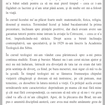
m’a bătut odată pentru ca să nu mai pierd timpul – ceea ce i-am
făgăduit cu lacrimi şi n’am uitat până acum, şi de multe ori mi-a folosit
în viaţă.
În cursul liceului mi’au plăcut foarte mult: matematicile, fizica, religia,
desenul şi muzica. Terminând liceul şi luând bacalaureatul la prima
prezentare, înclinam spre ştiinţele pozitive, dar dacă aveam avere sau
garantau tutorii pentru mine intram la aviaţie la Cotroceni, – ceea ce n’a
fost, împiedicându-mă sărăcia. Drept aceea a biruit înclinaţia
contemplativă, sau speculativă, şi în 1929 m-am înscris la Academia
Teologică din Sibiu.
În cursul teologiei mi-am vândut casa părintească spre a-mi putea
continua studiile. Eram şi bursier. Mamei nu i-am cerut niciun ajutor şi
nici nu mă înduram, întrucât era divorţată de tata iar eu eram dat tatii
prin sentinţa de divorţ, ca fiind, pe baza meseriei, mai sigur că mă va da
la şcoală. În timpul teologiei mi se lămurea frumuseţea chipului
vieţuirii călugăreşti şi doream să mă instruiesc, pe cât puteam, mai
temeinic, cu deosebire în latura mistică a vieţii. Cu prilejul acela aveam
următoarele note caracteristice: deprindeam pe mama cât mai fără mine
şi cât mai fără corespondenţă, ca oarecum să mă uite şi să nu-i vie greu
când va afla că m’am călugărit. Apoi, de la plecarea din Brad, mi-am
pus o anumită disciplină austeră, care avea mai multe amănunte greu de