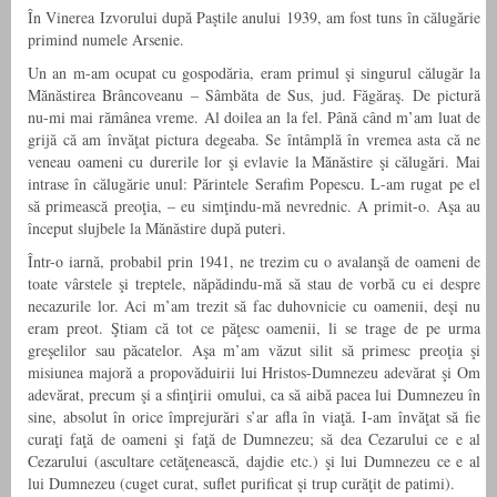
În Vinerea Izvorului după Paştile anului 1939, am fost tuns în călugărie
primind numele Arsenie.
Un an m-am ocupat cu gospodăria, eram primul şi singurul călugăr la
Mănăstirea Brâncoveanu – Sâmbăta de Sus, jud. Făgăraş. De pictură
nu-mi mai rămânea vreme. Al doilea an la fel. Până când m’am luat de
grijă că am învăţat pictura degeaba. Se întâmplă în vremea asta că ne
veneau oameni cu durerile lor şi evlavie la Mănăstire şi călugări. Mai
intrase în călugărie unul: Părintele Serafim Popescu. L-am rugat pe el
să primească preoţia, – eu simţindu-mă nevrednic. A primit-o. Aşa au
început slujbele la Mănăstire după puteri.
Într-o iarnă, probabil prin 1941, ne trezim cu o avalanşă de oameni de
toate vârstele şi treptele, năpădindu-mă să stau de vorbă cu ei despre
necazurile lor. Aci m’am trezit să fac duhovnicie cu oamenii, deşi nu
eram preot. Ştiam că tot ce păţesc oamenii, li se trage de pe urma
greşelilor sau păcatelor. Aşa m’am văzut silit să primesc preoţia şi
misiunea majoră a propovăduirii lui Hristos-Dumnezeu adevărat şi Om
adevărat, precum şi a sfinţirii omului, ca să aibă pacea lui Dumnezeu în
sine, absolut în orice împrejurări s’ar afla în viaţă. I-am învăţat să fie
curaţi faţă de oameni şi faţă de Dumnezeu; să dea Cezarului ce e al
Cezarului (ascultare cetăţenească, dajdie etc.) şi lui Dumnezeu ce e al
lui Dumnezeu (cuget curat, suflet purificat şi trup curăţit de patimi).