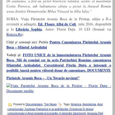
De asemenea, a fost un pictor bisericesc talentat, ucenic al maestrului
Costin Petrescu, sub îndrumarea căruia a pictat la Ateneul Român
scena Intrării Domnitorului Mihai Viteazul în Alba Iulia.”
SURSA: Viața Părintelui Arsenie Boca de la Prislop, ediția a II-a
Ed. Floare Albă de Colț
revizuită și adăugită,
, iulie 2016, disponibilă
Librăria Sophia
.
şi la
Autor: Florin Duțu. 10 LEI (Semnal via
Roncea.Ro
)
Pentru Canonizarea Părintelui Arsenie
Citiţi şi semnaţi aici Petitia
Boca – Sfântul Ardealului
Vedeţi şi:
FOTO UNICE de la înmormântarea Părintelui Arsenie
Boca. Mii de români cer în scris Patriarhiei Române canonizarea
Sfântului Ardealului. Cercetătorul Florin Duţu a întocmit o
posibilă Anexă pentru viitorul dosar de canonizare. DOCUMENTE
Părintele Arsenie Boca – „Un Tovarăş nevăzut”
Posted in
Documentare
,
Top News
Tags:
America
,
Anomismia
,
Anul
comemorativ Justinian Patriarhul şi al apărătorilor Ortodoxiei în timpul
comunismului și Anul omagial al iconarilor şi pictorilor bisericeşti
,
Aspazia Oţel