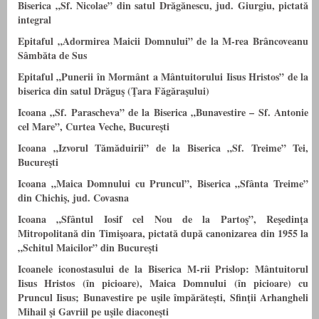
Biserica „Sf. Nicolae” din satul Drăgănescu, jud. Giurgiu, pictată
integral
Epitaful „Adormirea Maicii Domnului” de la M-rea Brâncoveanu
Sâmbăta de Sus
Epitaful „Punerii în Mormânt a Mântuitorului Iisus Hristos” de la
biserica din satul Drăguş (Ţara Făgăraşului)
Icoana „Sf. Parascheva” de la Biserica „Bunavestire – Sf. Antonie
cel Mare”, Curtea Veche, Bucureşti
Icoana „Izvorul Tămăduirii” de la Biserica „Sf. Treime” Tei,
Bucureşti
Icoana „Maica Domnului cu Pruncul”, Biserica „Sfânta Treime”
din Chichiş, jud. Covasna
Icoana „Sfântul Iosif cel Nou de la Partoş”, Reşedinţa
Mitropolitană din Timişoara, pictată după canonizarea din 1955 la
„Schitul Maicilor” din Bucureşti
Icoanele iconostasului de la Biserica M-rii Prislop: Mântuitorul
Iisus Hristos (în picioare), Maica Domnului (în picioare) cu
Pruncul Iisus; Bunavestire pe uşile împărăteşti, Sfinţii Arhangheli
Mihail şi Gavriil pe uşile diaconeşti