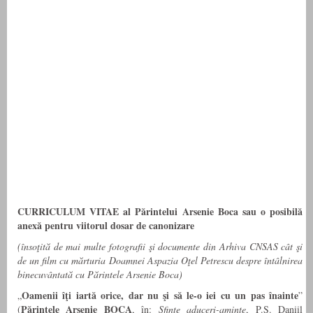
CURRICULUM VITAE al Părintelui Arsenie Boca sau o posibilă
anexă pentru viitorul dosar de canonizare
(însoţită de mai multe fotografii şi documente din Arhiva CNSAS cât şi
de un film cu mărturia Doamnei Aspazia Oţel Petrescu despre întâlnirea
binecuvântată cu Părintele Arsenie Boca)
Oamenii îţi iartă orice, dar nu şi să le-o iei cu un pas înainte
„
”
Părintele Arsenie BOCA
(
, în:
Sfinte aduceri-aminte
, P.S. Daniil