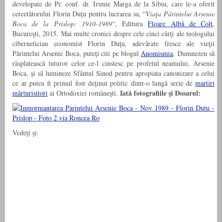
developate de Pr. conf. dr. Irimie Marga de la Sibiu, care le-a oferit
cercetătorului Florin Duţu pentru lucrarea sa, “
Viaţa Părintelui Arsenie
Boca de la Prislop: 1910-1989
“, Editura
Floare Albă de Colţ
,
Bucureşti, 2015. Mai multe cronici despre cele cinci cărţi ale teologului
cibernetician economist Florin Duţu, adevărate fresce ale vieţii
Părintelui Arsenie Boca, puteţi citi pe blogul
Anomismia
. Dumnezeu să
răsplatească tuturor celor ce-l cinstesc pe profetul neamului, Arsenie
Boca, şi să lumineze Sfântul Sinod pentru apropiata canonizare a celui
ce ar putea fi primul fost deţinut politic dintr-o lungă serie de
martiri
Iată fotografiile şi Dosarul:
mărturisitori
ai Ortodoxiei româneşti.
Vedeţi şi: