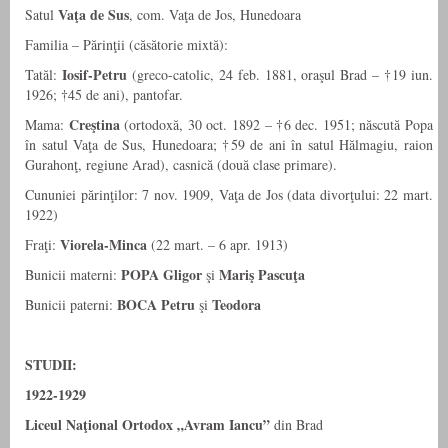
Vaţa de Sus
Satul
, com. Vaţa de Jos, Hunedoara
Familia – Părinţii (căsătorie mixtă):
Iosif-Petru
Tatăl:
(greco-catolic, 24 feb. 1881, oraşul Brad – †19 iun.
1926; †45 de ani), pantofar.
Creştina
Mama:
(ortodoxă, 30 oct. 1892 – †6 dec. 1951; născută Popa
în satul Vaţa de Sus, Hunedoara; †59 de ani în satul Hălmagiu, raion
Gurahonţ, regiune Arad), casnică (două clase primare).
Cununiei părinţilor: 7 nov. 1909, Vaţa de Jos (data divorţului: 22 mart.
1922)
Viorela-Minca
Fraţi:
(22 mart. – 6 apr. 1913)
POPA Gligor
Mariş Pascuţa
Bunicii materni:
şi
BOCA Petru
Teodora
Bunicii paterni:
şi
STUDII:
1922-1929
Liceul Naţional Ortodox „Avram Iancu”
din Brad