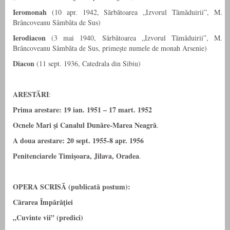
Ieromonah
(10 apr. 1942, Sărbătoarea „Izvorul Tămăduirii”, M.
Brâncoveanu Sâmbăta de Sus)
Ierodiacon
(3 mai 1940, Sărbătoarea „Izvorul Tămăduirii”, M.
Brâncoveanu Sâmbăta de Sus, primeşte numele de monah Arsenie)
Diacon
(11 sept. 1936, Catedrala din Sibiu)
ARESTĂRI
:
Prima arestare:
19 ian. 1951 – 17 mart. 1952
Ocnele Mari şi Canalul Dunăre-Marea Neagră
.
A doua arestare: 20 sept. 1955-8 apr. 1956
Penitenciarele Timişoara, Jilava, Oradea
.
OPERA SCRISĂ (publicată postum):
Cărarea Împărăţiei
„Cuvinte vii” (predici)