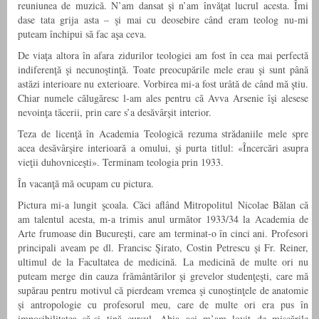
reuniunea de muzică. N’am dansat şi n’am învăţat lucrul acesta. Îmi
dase tata grija asta – şi mai cu deosebire când eram teolog nu-mi
puteam închipui să fac aşa ceva.
De viaţa altora în afara zidurilor teologiei am fost în cea mai perfectă
indiferenţă şi necunoştinţă. Toate preocupările mele erau şi sunt până
astăzi interioare nu exterioare. Vorbirea mi-a fost urâtă de când mă ştiu.
Chiar numele călugăresc l-am ales pentru că Avva Arsenie îşi alesese
nevoinţa tăcerii, prin care s’a desăvârşit interior.
Teza de licenţă în Academia Teologică rezuma strădaniile mele spre
acea desăvârşire interioară a omului, şi purta titlul: «Încercări asupra
vieţii duhovniceşti». Terminam teologia prin 1933.
În vacanţă mă ocupam cu pictura.
Pictura mi-a lungit şcoala. Căci aflând Mitropolitul Nicolae Bălan că
am talentul acesta, m-a trimis anul următor 1933/34 la Academia de
Arte frumoase din Bucureşti, care am terminat-o în cinci ani. Profesori
principali aveam pe dl. Francisc Şirato, Costin Petrescu şi Fr. Reiner,
ultimul de la Facultatea de medicină. La medicină de multe ori nu
puteam merge din cauza frământărilor şi grevelor studenţeşti, care mă
supărau pentru motivul că pierdeam vremea şi cunoştinţele de anatomie
şi antropologie cu profesorul meu, care de multe ori era pus în
imposibilitatea să-şi ţină cursul. Abia aci m’am lovit de mişcările