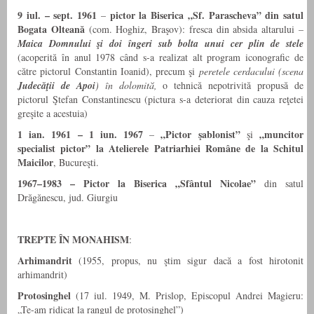
9 iul. – sept. 1961
pictor la
Biserica „Sf. Parascheva” din satul
–
Bogata Olteană
(com. Hoghiz, Braşov): fresca din absida altarului –
Maica Domnului şi doi îngeri sub bolta unui cer plin de stele
(acoperită în anul 1978 când s-a realizat alt program iconografic de
către pictorul Constantin Ioanid), precum şi
peretele cerdacului (scena
Judecăţii de Apoi
) în dolomită,
o tehnică nepotrivită propusă de
pictorul Ştefan Constantinescu (pictura s-a deteriorat din cauza reţetei
greşite a acestuia)
1 ian. 1961 – 1 iun. 1967
„Pictor şablonist”
„muncitor
–
şi
specialist pictor” la
Atelierele Patriarhiei Române de la Schitul
Maicilor
, Bucureşti.
1967–1983 – Pictor la Biserica „Sfântul Nicolae”
din satul
Drăgănescu, jud. Giurgiu
TREPTE ÎN MONAHISM
:
Arhimandrit
(1955, propus, nu ştim sigur dacă a fost hirotonit
arhimandrit)
Protosinghel
(17 iul. 1949, M. Prislop, Episcopul Andrei Magieru:
„Te-am ridicat la rangul de protosinghel”)