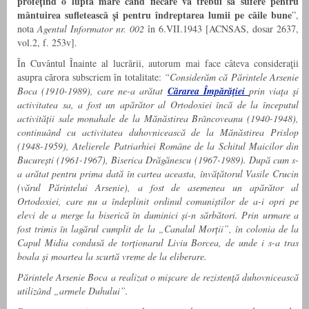
profețind o luptă mare când fiecare va trebui să sufere pentru
mântuirea sufletească și pentru îndreptarea lumii pe căile bune
”,
nota
Agentul Informator nr. 002
în 6.VII.1943 [ACNSAS, dosar 2637,
vol.2, f. 253v].
În Cuvântul Înainte al lucrării, autorum mai face câteva consideraţii
asupra cărora subscriem în totalitate:
“Considerăm că Părintele Arsenie
Boca (1910-1989), care ne-a arătat
Cărarea Împărăţiei
prin viaţa şi
activitatea sa, a fost un apărător al Ortodoxiei încă de la începutul
activității sale monahale de la Mănăstirea Brâncoveanu (1940-1948),
continuând cu activitatea duhovnicească de la Mănăstirea Prislop
(1948-1959), Atelierele Patriarhiei Române de la Schitul Maicilor din
București (1961-1967), Biserica Drăgănescu (1967-1989). După cum s-
a arătat pentru prima dată în cartea aceasta, învățătorul Vasile Crucin
(vărul Părintelui Arsenie), a fost de asemenea un apărător al
Ortodoxiei, care nu a îndeplinit ordinul comuniștilor de a-i opri pe
elevi de a merge la biserică în duminici și-n sărbători. Prin urmare a
fost trimis în lagărul cumplit de la „Canalul Morții”, în colonia de la
Capul Midia condusă de torționarul Liviu Borcea, de unde i s-a tras
boala și moartea la scurtă vreme de la eliberare.
Părintele Arsenie Boca a realizat o mișcare de rezistență duhovnicească
utilizând „armele Duhului”.