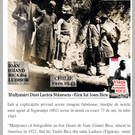
Iată şi explicaţiile privind aceste imagini fabuloase, însoţite de notele
unui agent al Siguranţei (002) scrise în urmă cu exact 73 de ani, in iulie
1943:
“Menționez că fotografiile au fost făcute de Ioan (Giani) Bica, născut în
America în 1922, fiul lui Vasile Bica din satul Ludișor (Făgăraș), omul