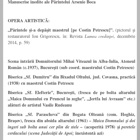
Manuscrise inedite ale Părintelui Arsenie Boca
OPERA ARTISTICĂ:
„Părintele şi-a depăşit maestrul
[pe Costin Petrescu]”.
(pictorul şi
restauratorul Ion Grigorescu, în: Revista
Lumea credinţei
, decembrie
2014, p. 59)
Scena intrării Domnitorului Mihai Viteazul în Alba-Iulia, Ateneul
Român (c.1937), Bucureşti (sub coord. maestrului Costin Petrescu)
Biserica „Sf. Dumitru” din Bixadul Oltului, jud. Covasna, practică
(1938) cu maestrul Costin Petrescu
Biserica „Sf. Elefterie”, Bucureşti, (fresca de pe bolta altarului
„Maica Domnului cu Pruncul în zeghe”, „Jertfa lui Avraam” etc.)
alături de artistul Vasile Rudeanu
Biserica „Sf. Parascheva” din Bogata Olteană (com. Hoghiz,
Braşov), fresca din absida altarului (1961) –
Maica Domnului şi doi
(
acoperită 1978) şi
îngeri sub bolta unui cer plin de stele –
peretele
inexistentă azi)
cerdacului (scena Judecăţii de Apoi;