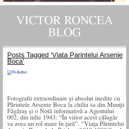
VICTOR RONCEA
BLOG
„ADEVARUL RAMANE, ORICARE AR FI SOARTA SLUJITORILOR SAI" – GH. I. B.
Posts Tagged ‘Viata Parintelui Arsenie
Boca’
Fotografii extraordinare şi absolut inedite cu
Părintele Arsenie Boca la chilia sa din Munţii
Făgăraş şi o Notă informativă a Agentului
002, din iulie 1943: “În viitor acest călugăr
va avea un rol mare în țară”. “Viața Părintelui