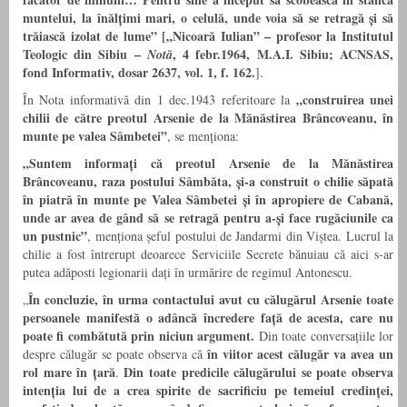
muntelui, la înălțimi mari, o celulă, unde voia să se retragă și să
trăiască izolat de lume”
[
„Nicoară Iulian” – profesor la Institutul
Teologic din Sibiu –
, 4 febr.1964, M.A.I. Sibiu
;
ACNSAS,
Notă
fond Informativ, dosar 2637, vol. 1, f. 162.
].
„construirea unei
În Nota informativă din 1 dec.1943 referitoare la
chilii de către preotul Arsenie de la Mănăstirea Brâncoveanu, în
munte pe valea Sâmbetei”
, se menționa:
„Suntem informați că preotul Arsenie de la Mănăstirea
Brâncoveanu, raza postului Sâmbăta, și-a construit o chilie săpată
în piatră în munte pe Valea Sâmbetei și în apropiere de Cabană,
unde ar avea de gând să se retragă pentru a-și face rugăciunile ca
un pustnic”
, menționa șeful postului de Jandarmi din Viștea. Lucrul la
chilie a fost întrerupt deoarece Serviciile Secrete bănuiau că aici s-ar
putea adăposti legionarii dați în urmărire de regimul Antonescu.
În concluzie, în urma contactului avut cu călugărul Arsenie toate
„
persoanele manifestă o adâncă încredere față de acesta, care nu
poate fi combătută prin niciun argument.
Din toate conversațiile lor
în viitor acest călugăr va avea un
despre călugăr se poate observa că
rol mare în țară
Din toate predicile călugărului se poate observa
.
intenția lui de a crea spirite de sacrificiu pe temeiul credinței,