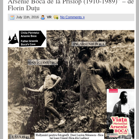
Arsenie Boca de la Prislop (1910-1989)” – de
Florin Duţu
July 11th, 2016
VR
No Comments »