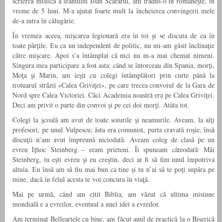
scrierea mistică a sfântului Ioan Scărarul, am tradus-o în româneşte, în
vreme de 5 luni. M-a ajutat foarte mult la încheierea convingerii mele
de-a intra în călugărie.
În vremea aceea, mişcarea legionară era în toi şi se discuta de ea în
toate părţile. Eu ca un independent de politic, nu mi-am găsit înclinaţie
către mişcare. Apoi s’a întâmplat că nici nu m-a mai chemat nimeni.
Singura mea participare a fost asta: când se întorceau din Spania, morţi,
Moţa şi Marin, am ieşit cu colegi întâmplători prin curte până la
trotuarul străzii «Calea Griviţei», pe care trecea convoiul de la Gara de
Nord spre Calea Victoriei. Căci Academia noastră era pe Calea Griviţei.
Deci am privit o parte din convoi şi pe cei doi morţi. Atâta tot.
Colegi la şcoală am avut de toate soiurile şi neamurile. Aveam, la alţi
profesori, pe unul Vulpescu; ăsta era comunist, purta cravată roşie, însă
discuţii n’am avut împreună niciodată. Aveam coleg de clasă pe un
evreu Iţhoc Steinberg – eram prieteni. Îi spuneam câteodată: Măi
Steinberg, tu eşti evreu şi eu creştin, deci ar fi să fim unul împotriva
altuia. Eu însă am să fiu mai bun ca tine şi tu n’ai să te poţi supăra pe
mine, dacă în felul acesta te voi concura în viaţă.
Mai pe urmă, când am citit Biblia, am văzut că ultima misiune
mondială e a evreilor, eventual a unei idei a evreilor.
Am terminat Belleartele cu bine, am făcut anul de practică la o Biserică