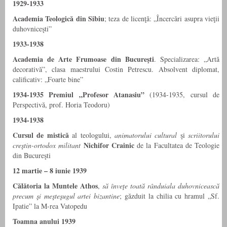
1929-1933
Academia Teologică din Sibiu
; teza de licenţă: „Încercări asupra vieţii
duhovniceşti”
1933-1938
Academia de Arte Frumoase din Bucureşti
. Specializarea: „Artă
decorativă”, clasa maestrului Costin Petrescu. Absolvent diplomat,
calificativ: „Foarte bine”
1934-1935 Premiul „Profesor Atanasiu”
(1934-1935, cursul de
Perspectivă, prof. Horia Teodoru)
1934-1938
Cursul de mistică
al teologului,
animatorului cultural
şi
scriitorului
Nichifor Crainic
creştin-ortodox militant
de la Facultatea de Teologie
din Bucureşti
12 martie – 8 iunie 1939
Călătoria la Muntele Athos
,
să înveţe toată rânduiala duhovnicească
precum şi meşteşugul artei bizantine
; găzduit la chilia cu hramul „Sf.
Ipatie” la M-rea Vatopedu
Toamna anului 1939