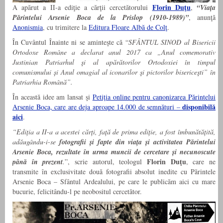
Florin Duţu
A apărut a II-a ediţie a cărţii cercetătorului
,
“Viața
Părintelui Arsenie Boca de la Prislop (1910-1989)”
, anunţă
Anonismia
, cu trimitere la
Editura Floare Albă de Colţ
.
În Cuvântul Înainte ni se aminteşte că “
SFÂNTUL SINOD al Bisericii
Ortodoxe Române a declarat anul 2017 ca „Anul comemorativ
Justinian Patriarhul şi al apărătorilor Ortodoxiei în timpul
comunismului și Anul omagial al iconarilor şi pictorilor bisericeşti” în
Patriarhia Română”.
În această idee am lansat şi
Petiţia online pentru canonizarea Părintelui
disponibilă
Arsenie Boca, care are deja aproape 14.000 de semnături –
aici
.
“Ediția a II-a a acestei cărți, față de prima ediție, a fost îmbunătățită,
adăugându-i-se
fotografii și fapte din viața și activitatea Părintelui
Arsenie Boca, rezultate în urma muncii de cercetare și necunoscute
Florin Duţu
până în prezent
.
”, scrie autorul, teologul
, care ne
transmite în exclusivitate două fotografii absolut inedite cu Părintele
Arsenie Boca – Sfântul Ardealului, pe care le publicăm aici cu mare
bucurie, felicitându-l pe neobositul cercetător.