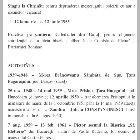
Stagiu la Chişinău
pentru deprinderea meşteşugului poleirii cu aur a
icoanelor (cicanca)
12 ianuarie – c. 12 iunie 1955
Practică
pe şantierul
Catedralei din Galaţi
pentru obţinerea
autorizaţiei de a picta biserici, eliberată de Comisia de Pictură a
Patriarhiei Române
ACTIVITĂŢI:
1939–1948 – M-rea Brâncoveanu Sâmbăta de Sus, Ţara
Făgăraşului,
jud. Braşov (stareţ)
25 nov. 1948 – 14 mai 1959 – Mrea Prislop
Ţara Haţegului
,
, jud.
12 aprilie 1950
Hunedoara (duhovnic;
– transformarea Prislopului în
mănăstire de maici; de la 1 octombrie 1951 până la 14 mai 1959 stareţa
Zamfira – Julieta CONSTANTINESCU
mănăstirii a fost maica
tunsă
în monahism la 6 august 1950)
7 aug. 1959 – 13 feb. 1961 – Pictor secund la Biserica „Sf.
Elefterie”
din Bucureşti, alături de Vasile Rudeanu, tot ucenic al
maestrului Costin Petrescu.