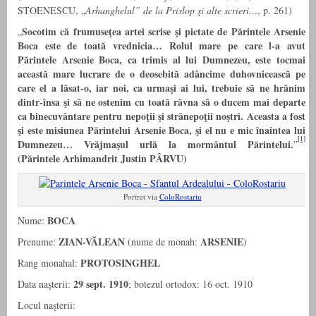
STOENESCU, „
Arhanghelul” de la Prislop şi alte scrieri…
, p. 261)
Socotim că frumuseţea artei scrise şi pictate de Părintele Arsenie
„
Boca este de toată vrednicia… Rolul mare pe care l-a avut
Părintele Arsenie Boca, ca trimis al lui Dumnezeu, este tocmai
această mare lucrare de o deosebită adâncime duhovnicească pe
care el a lăsat-o, iar noi, ca urmaşi ai lui, trebuie să ne hrănim
dintr-însa şi să ne ostenim cu toată râvna să o ducem mai departe
ca binecuvântare pentru nepoţii şi strănepoţii noştri. Aceasta a fost
şi este misiunea Părintelui Arsenie Boca, şi el nu e mic înaintea lui
[1]
Dumnezeu… Vrăjmaşul urlă la mormântul Părintelui.
”
(Părintele Arhimandrit Justin PÂRVU)
Portret via
ColoRostariu
BOCA
Nume:
ZIAN-VĂLEAN
ARSENIE
Prenume:
(nume de monah:
)
PROTOSINGHEL
Rang monahal:
29 sept. 1910
Data naşterii:
; botezul ortodox: 16 oct. 1910
Locul naşterii: