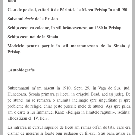
Boca
Casa de pe deal, ctitorită de Părintele la M-rea Prislop în anii ’50
Saivanul
de la Prislop
dacic
Schiţa casei cu coloane, în stil brâncovenesc, anii ’80 la Prislop
Schiţa casei noi de la Sinaia
Modelele pentru porţile în stil maramureşean de la Sinaia şi
Prislop
„
Autobiografie
Subsemnatul m’am născut în 1910, Sept. 29, în Vaţa de Sus, jud.
Hunedoara. Şcoala primară şi liceul în orăşelul Brad, acelaşi judeţ. De
pe atunci mi se remarca o anumită înclinaţie spre singurătate şi spre
probleme de religie, chiar peste puterile mele de atunci. Aşa spre pildă
am o carte a lui Immanuel Kant: «Religia în limitele raţiunii», iscălită:
«Boca Zian cl. IV. lic.».
La intrarea în cursul superior de liceu am rămas orfan de tată, care era
cizmar de meserie şi foarte bun pedagog cu fii-său. Ştiu până astăzi că