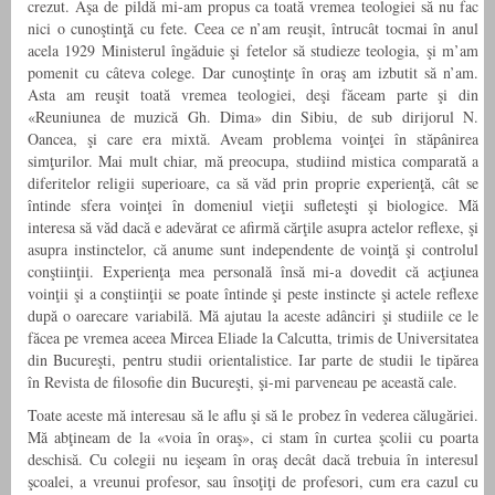
crezut. Aşa de pildă mi-am propus ca toată vremea teologiei să nu fac
nici o cunoştinţă cu fete. Ceea ce n’am reuşit, întrucât tocmai în anul
acela 1929 Ministerul îngăduie şi fetelor să studieze teologia, şi m’am
pomenit cu câteva colege. Dar cunoştinţe în oraş am izbutit să n’am.
Asta am reuşit toată vremea teologiei, deşi făceam parte şi din
«Reuniunea de muzică Gh. Dima» din Sibiu, de sub dirijorul N.
Oancea, şi care era mixtă. Aveam problema voinţei în stăpânirea
simţurilor. Mai mult chiar, mă preocupa, studiind mistica comparată a
diferitelor religii superioare, ca să văd prin proprie experienţă, cât se
întinde sfera voinţei în domeniul vieţii sufleteşti şi biologice. Mă
interesa să văd dacă e adevărat ce afirmă cărţile asupra actelor reflexe, şi
asupra instinctelor, că anume sunt independente de voinţă şi controlul
conştiinţii. Experienţa mea personală însă mi-a dovedit că acţiunea
voinţii şi a conştiinţii se poate întinde şi peste instincte şi actele reflexe
după o oarecare variabilă. Mă ajutau la aceste adânciri şi studiile ce le
făcea pe vremea aceea Mircea Eliade la Calcutta, trimis de Universitatea
din Bucureşti, pentru studii orientalistice. Iar parte de studii le tipărea
în Revista de filosofie din Bucureşti, şi-mi parveneau pe această cale.
Toate aceste mă interesau să le aflu şi să le probez în vederea călugăriei.
Mă abţineam de la «voia în oraş», ci stam în curtea şcolii cu poarta
deschisă. Cu colegii nu ieşeam în oraş decât dacă trebuia în interesul
şcoalei, a vreunui profesor, sau însoţiţi de profesori, cum era cazul cu