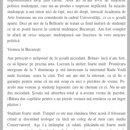
politice studenţeşti, care mi-au produs o impresie neplăcută. În mişcări
studenţeşti n-am intrat nici de fapt, nici de drept, întrucât Academia de
Arte frumoase nu era considerată în cadrul Universităţii, ci ca o şcoală
aparte. Deci pe noi de la Bellearte ne tratau ca fiind înafară de studenţii
ce să se poată înscrie în centrul studenţesc Bucureşti. Am fost complet
în afară de orice mişcare studenţească sau înscriere în vreo mişcare
politică.
Vremea în Bucureşti
Am petrecut-o nelipsind de la şcoală niciodată. Bolnav încă n’am fost,
ca să lipsesc pe pricina asta. Lucram la atelier foarte mult. Primăvara
mergeam de la 5 dimineaţa şi mă întorceam la internatul Radu Vodă
unde locuiam, seara la cină. Trei ani am stat la internat, ca să fie o
garanţie pentru mine că nu mă ocup cu nici o pierdere de vreme. Pe-
acolo mai veneau şi studenţi legionari care ne chemau cu ei. Nu m-am
dus niciodată. Şcoala mă absorbea total şi n-aveam vreme de pierdut.
(Bătaia din copilărie pentru a nu pierde vremea mă urmărea ca un înger
păzitor.)
Studiam foarte mult. Timpul ce-mi mai rămânea liber acasă îl foloseam
citind şi discutând teologie cu încă un coleg de-al meu care studia
Conservatorul. Aşa s’a întâmplat că odată, plăcându-mi foarte mult