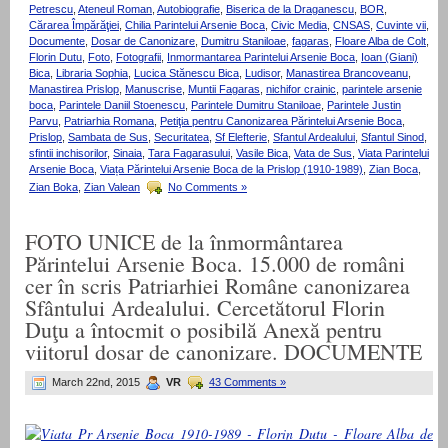
Petrescu
,
Ateneul Roman
,
Autobiografie
,
Biserica de la Draganescu
,
BOR
,
Cărarea Împărăţiei
,
Chilia Parintelui Arsenie Boca
,
Civic Media
,
CNSAS
,
Cuvinte vii
,
Documente
,
Dosar de Canonizare
,
Dumitru Staniloae
,
fagaras
,
Floare Alba de Colt
,
Florin Dutu
,
Foto
,
Fotografii
,
Inmormantarea Parintelui Arsenie Boca
,
Ioan (Giani)
Bica
,
Libraria Sophia
,
Lucica Stănescu Bica
,
Ludisor
,
Manastirea Brancoveanu
,
Manastirea Prislop
,
Manuscrise
,
Muntii Fagaras
,
nichifor crainic
,
parintele arsenie
boca
,
Parintele Daniil Stoenescu
,
Parintele Dumitru Staniloae
,
Parintele Justin
Parvu
,
Patriarhia Romana
,
Petiţia pentru Canonizarea Părintelui Arsenie Boca
,
Prislop
,
Sambata de Sus
,
Securitatea
,
Sf Elefterie
,
Sfantul Ardealului
,
Sfantul Sinod
,
sfintii inchisorilor
,
Sinaia
,
Tara Fagarasului
,
Vasile Bica
,
Vata de Sus
,
Viata Parintelui
Arsenie Boca
,
Viața Părintelui Arsenie Boca de la Prislop (1910-1989)
,
Zian Boca
,
Zian Boka
,
Zian Valean
No Comments »
FOTO UNICE de la înmormântarea
Părintelui Arsenie Boca. 15.000 de români
cer în scris Patriarhiei Române canonizarea
Sfântului Ardealului. Cercetătorul Florin
Duţu a întocmit o posibilă Anexă pentru
viitorul dosar de canonizare. DOCUMENTE
March 22nd, 2015
VR
43 Comments »