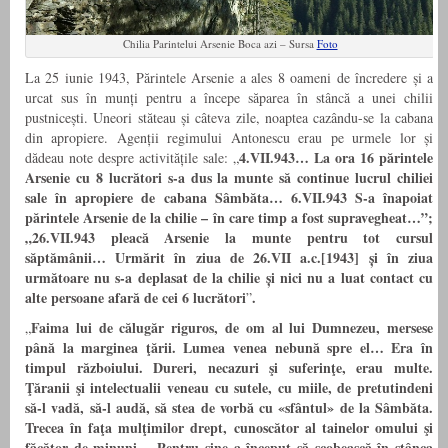
Chilia Parintelui Arsenie Boca azi – Sursa
Foto
La 25 iunie 1943, Părintele Arsenie a ales 8 oameni de încredere și a
urcat sus în munți pentru a începe săparea în stâncă a unei chilii
pustnicești. Uneori stăteau și câteva zile, noaptea cazându-se la cabana
din apropiere. Agenții regimului Antonescu erau pe urmele lor și
4.VII.943… La ora 16 părintele
dădeau note despre activitățile sale: „
Arsenie cu 8 lucrători s-a dus la munte să continue lucrul chiliei
sale în apropiere de cabana Sâmbăta… 6.VII.943 S-a înapoiat
părintele Arsenie de la chilie – în care timp a fost supravegheat…”;
„26.VII.943 pleacă Arsenie la munte pentru tot cursul
săptămânii… Urmărit în ziua de 26.VII a.c.[1943] și în ziua
următoare nu s-a deplasat de la chilie și nici nu a luat contact cu
alte persoane afară de cei 6 lucrători
.
”
Faima lui de călugăr riguros, de om al lui Dumnezeu, mersese
„
până la marginea ţării. Lumea venea nebună spre el… Era în
timpul războiului. Dureri, necazuri şi suferinţe, erau multe.
Ţăranii şi intelectualii veneau cu sutele, cu miile, de pretutindeni
să-l vadă, să-l audă, să stea de vorbă cu «sfântul» de la Sâmbăta.
Trecea în faţa mulţimilor drept, cunoscător al tainelor omului şi
făcător de minuni… Pentru sine a început să scobească în stânca