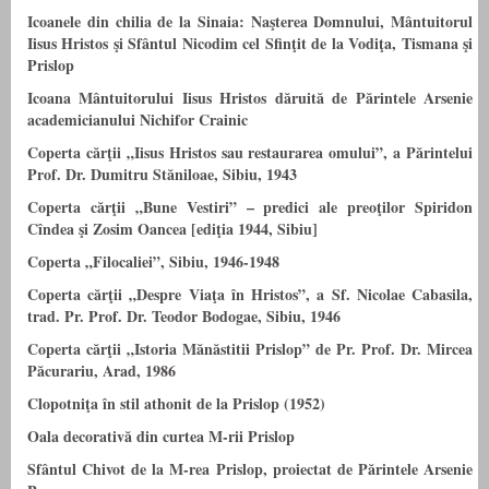
Icoanele din chilia de la Sinaia: Naşterea Domnului, Mântuitorul
Iisus Hristos şi Sfântul Nicodim cel Sfinţit de la Vodiţa, Tismana şi
Prislop
Icoana Mântuitorului Iisus Hristos dăruită de Părintele Arsenie
academicianului Nichifor Crainic
Coperta cărţii „Iisus Hristos sau restaurarea omului”, a Părintelui
Prof. Dr. Dumitru Stăniloae, Sibiu, 1943
Coperta cărţii „Bune Vestiri” – predici ale preoţilor Spiridon
Cîndea şi Zosim Oancea [ediţia 1944, Sibiu]
Coperta „Filocaliei”, Sibiu, 1946-1948
Coperta cărţii „Despre Viaţa în Hristos”, a Sf. Nicolae Cabasila,
trad. Pr. Prof. Dr. Teodor Bodogae, Sibiu, 1946
Coperta cărţii „Istoria Mănăstitii Prislop” de Pr. Prof. Dr. Mircea
Păcurariu, Arad, 1986
Clopotniţa în stil athonit de la Prislop (1952)
Oala decorativă din curtea M-rii Prislop
Sfântul Chivot de la M-rea Prislop, proiectat de Părintele Arsenie