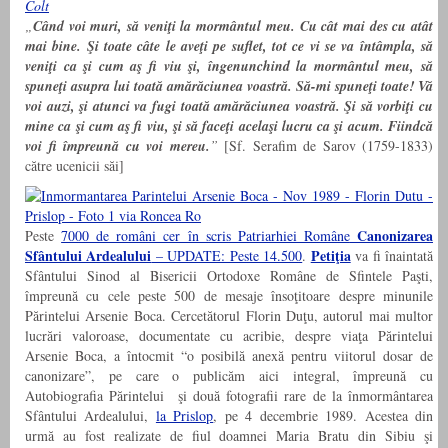
„
Când voi muri, să veniţi la mormântul meu. Cu cât mai des cu atât
mai bine. Şi toate câte le aveţi pe suflet, tot ce vi se va întâmpla, să
veniţi ca şi cum aş fi viu şi, îngenunchind la mormântul meu, să
spuneţi asupra lui toată amărăciunea voastră. Să-mi spuneţi toate! Vă
voi auzi, şi atunci va fugi toată amărăciunea voastră. Şi să vorbiţi cu
mine ca şi cum aş fi viu, şi să faceţi acelaşi lucru ca şi acum. Fiindcă
voi fi împreună cu voi mereu.
”
[Sf. Serafim de Sarov (1759-1833)
către ucenicii săi]
Canonizarea
Peste
7000 de români cer în scris Patriarhiei Române
Sfântului Ardealului
Petiţia
– UPDATE: Peste 14.500
.
va fi înaintată
Sfântului Sinod al Bisericii Ortodoxe Române de Sfintele Paşti,
împreună cu cele peste 500 de mesaje însoţitoare despre minunile
Părintelui Arsenie Boca. Cercetătorul Florin Duţu, autorul mai multor
lucrări valoroase, documentate cu acribie, despre viaţa Părintelui
Arsenie Boca, a întocmit “o posibilă anexă pentru viitorul dosar de
canonizare”, pe care o publicăm aici integral, împreună cu
Autobiografia Părintelui şi două fotografii rare de la înmormântarea
Sfântului Ardealului,
la Prislop
, pe 4 decembrie 1989. Acestea din
urmă au fost realizate de fiul doamnei Maria Bratu din Sibiu şi