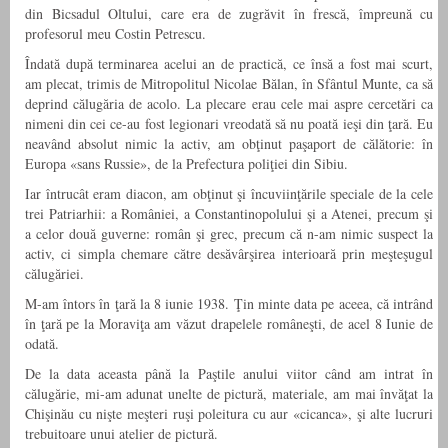
din Bicsadul Oltului, care era de zugrăvit în frescă, împreună cu
profesorul meu Costin Petrescu.
Îndată după terminarea acelui an de practică, ce însă a fost mai scurt,
am plecat, trimis de Mitropolitul Nicolae Bălan, în Sfântul Munte, ca să
deprind călugăria de acolo. La plecare erau cele mai aspre cercetări ca
nimeni din cei ce-au fost legionari vreodată să nu poată ieşi din ţară. Eu
neavând absolut nimic la activ, am obţinut paşaport de călătorie: în
Europa «sans Russie», de la Prefectura poliţiei din Sibiu.
Iar întrucât eram diacon, am obţinut şi încuviinţările speciale de la cele
trei Patriarhii: a României, a Constantinopolului şi a Atenei, precum şi
a celor două guverne: român şi grec, precum că n-am nimic suspect la
activ, ci simpla chemare către desăvârşirea interioară prin meşteşugul
călugăriei.
M-am întors în ţară la 8 iunie 1938. Ţin minte data pe aceea, că intrând
în ţară pe la Moraviţa am văzut drapelele româneşti, de acel 8 Iunie de
odată.
De la data aceasta până la Paştile anului viitor când am intrat în
călugărie, mi-am adunat unelte de pictură, materiale, am mai învăţat la
Chişinău cu nişte meşteri ruşi poleitura cu aur «cicanca», şi alte lucruri
trebuitoare unui atelier de pictură.