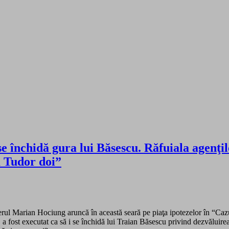
 se închidă gura lui Băsescu. Răfuiala agenţi
 Tudor doi”
erul Marian Hociung aruncă în această seară pe piaţa ipotezelor în “Caz
, a fost executat ca să i se închidă lui Traian Băsescu privind dezvăluire