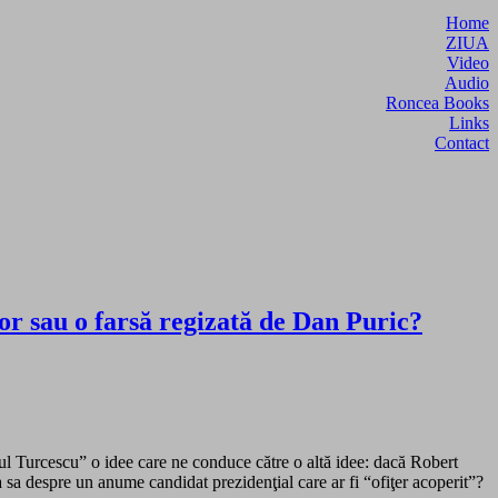
Home
ZIUA
Video
Audio
Roncea Books
Links
Contact
lor sau o farsă regizată de Dan Puric?
ul Turcescu” o idee care ne conduce către o altă idee: dacă Robert
a sa despre un anume candidat prezidenţial care ar fi “ofiţer acoperit”?