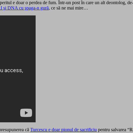
operitul e doar o perdea de fum. Într-un post în care un alt deontolog, d
RI şi DNA cu şpaga-n gură
, ce să ne mai mire…
 presupunerea că
Turcescu e doar pionul de sacrificiu
pentru salvarea “Re