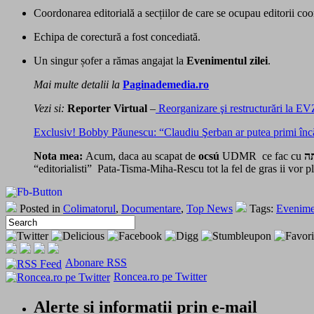
Coordonarea editorială a secțiilor de care se ocupau editorii coo
Echipa de corectură a fost concediată.
Un singur șofer a rămas angajat la
Evenimentul zilei
.
Mai multe detalii la
Paginademedia.ro
Vezi si:
Reporter Virtual
–
Reorganizare şi restructurări la EV
Exclusiv! Bobby Păunescu: “Claudiu Şerban ar putea primi în
Nota mea:
Acum, daca au scapat de
ocsú
UDMR ce fac cu
ה
“editorialisti” Pata-Tisma-Miha-Rescu tot la fel de gras ii vor p
Posted in
Colimatorul
,
Documentare
,
Top News
Tags:
Evenimen
Abonare RSS
Roncea.ro pe Twitter
Alerte si informatii prin e-mail