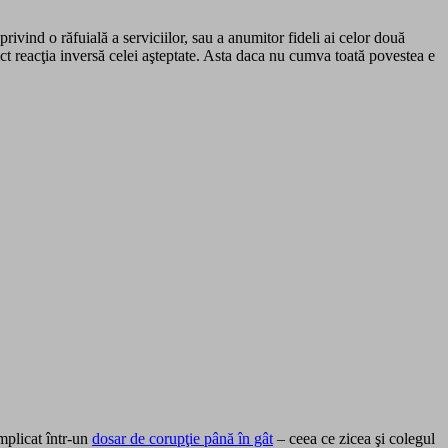
ind o răfuială a serviciilor, sau a anumitor fideli ai celor două
act reacţia inversă celei aşteptate. Asta daca nu cumva toată povestea e
mplicat într-un
dosar de corupţie până în gât
– ceea ce zicea şi colegul