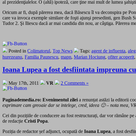
al prezidenţialelor. O (altă) ipoteză, care ţine mai mult de lumea şahiş
Oricum ar fi, după părerea mea, dacă Băsescu îl va deconspira pe Ponta,
care va invoca exemple similare de foşti ajunşi presedinti, gen Bush Sr
Tudor 2. Şi Iliescu dacă ar mai candida din nou, ar câştiga. Părerea 
Posted in
Colimatorul
,
Top News
Tags:
agent de influenta
,
aleg
hurezeanu
,
Familia Paunescu
,
mapn
,
Marian Hociung
,
ofiter acoperit
Ioana Lupea a fost desfiintata impreuna cu 
May 17th, 2011
VR
2 Comments »
Paginademedia.ro: Evenimentul zilei
a renunțat astăzi la editorii 
exprimare cam greoaie dar se intelege, cred, ideea 🙂
–
nota mea, V
Cei din pozițiile de conducere au fost restructurați, dar vor rămâne pe a
de redacție
Cristi Popa
.
Poziția de redactor șef adjunct, ocupată de
Ioana Lupea
, a fost desfii