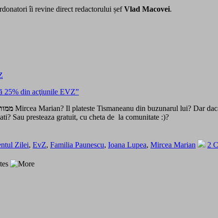
rdonatori îi revine direct redactorului șef
Vlad Macovei
.
Z
că 25% din acţiunile EVZ”
ממות
Mircea Marian? Il plateste Tismaneanu din buzunarul lui? Dar daca 
lati? Sau presteaza gratuit, cu cheta de la comunitate :)?
tul Zilei
,
EvZ
,
Familia Paunescu
,
Ioana Lupea
,
Mircea Marian
2 