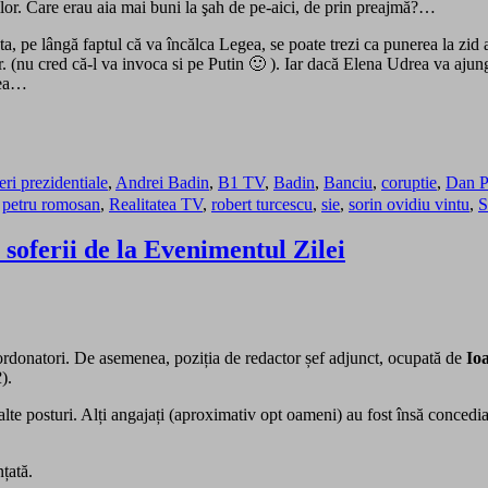
tilor. Care erau aia mai buni la şah de pe-aici, de prin preajmă?…
 pe lângă faptul că va încălca Legea, se poate trezi ca punerea la zid a 
. (nu cred că-l va invoca si pe Putin 🙂 ). Iar dacă Elena Udrea va ajung
mea…
eri prezidentiale
,
Andrei Badin
,
B1 TV
,
Badin
,
Banciu
,
coruptie
,
Dan P
,
petru romosan
,
Realitatea TV
,
robert turcescu
,
sie
,
sorin ovidiu vintu
,
S
soferii de la Evenimentul Zilei
coordonatori. De asemenea, poziția de redactor șef adjunct, ocupată de
Io
R
).
lte posturi. Alți angajați (aproximativ opt oameni) au fost însă concediați
nțată.