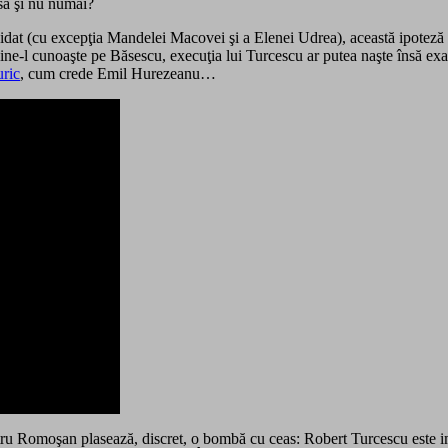
esă şi nu numai?
t (cu excepţia Mandelei Macovei şi a Elenei Udrea), această ipoteză priv
u cine-l cunoaşte pe Băsescu, execuţia lui Turcescu ar putea naşte însă ex
uric
, cum crede Emil Hurezeanu…
etru Romoşan plasează, discret, o bombă cu ceas: Robert Turcescu este i