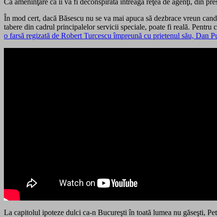
Ca ameninţare că îi va fi deconspirată întreaga reţea de agenţi, din pr
În mod cert, dacă Băsescu nu se va mai apuca să dezbrace vreun candida
tabere din cadrul principalelor servicii speciale, poate fi reală. Pentr
o farsă regizată de Robert Turcescu împreună cu prietenul său, Dan P
La capitolul ipoteze dulci ca-n Bucureşti în toată lumea nu găseşti, P