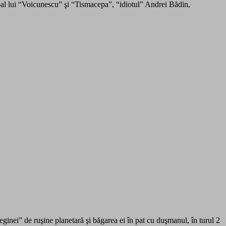
e-al lui “Voicunescu” şi “Tismacepa”, “idiotul” Andrei Bădin,
ginei” de ruşine planetară şi băgarea ei în pat cu duşmanul, în turul 2