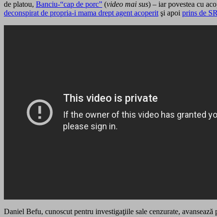
de platou,
Banciu-“cap de porc”
(
video mai sus
) – iar povestea cu ac
deconspirat de propria-i mama drept agent acoperit
şi apoi
prins de S
Daniel Befu, cunoscut pentru investigaţiile sale cenzurate, avansează