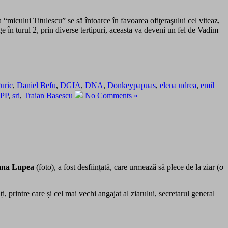
“micului Titulescu” se să întoarce în favoarea ofiţeraşului cel viteaz,
e în turul 2, prin diverse tertipuri, aceasta va deveni un fel de Vadim
uric
,
Daniel Befu
,
DGIA
,
DNA
,
Donkeypapuas
,
elena udrea
,
emil
PP
,
sri
,
Traian Basescu
No Comments »
ana Lupea
(foto), a fost desființată, care urmează să plece de la ziar (
o
, printre care și cel mai vechi angajat al ziarului, secretarul general