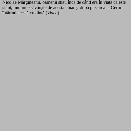
Nicolae Mărgineanu, oamenii știau încă de când era în viață că este
sfânt, minunile săvârșite de acesta chiar și după plecarea la Ceruri
întărind acestă credință (
Video
).