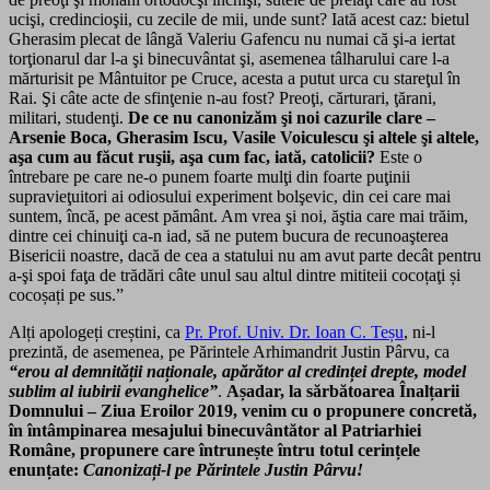
ucişi, credincioşii, cu zecile de mii, unde sunt? Iată acest caz: bietul
Gherasim plecat de lângă Valeriu Gafencu nu numai că şi-a iertat
torţionarul dar l-a şi binecuvântat şi, asemenea tâlharului care l-a
mărturisit pe Mântuitor pe Cruce, acesta a putut urca cu stareţul în
Rai. Şi câte acte de sfinţenie n-au fost? Preoţi, cărturari, ţărani,
militari, studenţi.
De ce nu canonizăm şi noi cazurile clare –
Arsenie Boca, Gherasim Iscu, Vasile Voiculescu şi altele şi altele,
aşa cum au făcut ruşii, aşa cum fac, iată, catolicii?
Este o
întrebare pe care ne-o punem foarte mulţi din foarte puţinii
supravieţuitori ai odiosului experiment bolşevic, din cei care mai
suntem, încă, pe acest pământ. Am vrea şi noi, ăştia care mai trăim,
dintre cei chinuiţi ca-n iad, să ne putem bucura de recunoaşterea
Bisericii noastre, dacă de cea a statului nu am avut parte decât pentru
a-şi spoi faţa de trădări câte unul sau altul dintre mititeii cocoțaţi și
cocoșați pe sus.”
Alți apologeți creștini, ca
Pr. Prof. Univ. Dr. Ioan C. Teșu
, ni-l
prezintă, de asemenea, pe Părintele Arhimandrit Justin Pârvu, ca
“erou al demnității naționale, apărător al credinței drepte, model
sublim al iubirii evanghelice”
.
Așadar, la sărbătoarea Înalțarii
Domnului – Ziua Eroilor 2019, venim cu o propunere concretă,
în întâmpinarea mesajului binecuvântător al Patriarhiei
Române, propunere care întrunește întru totul cerințele
enunțate:
Canonizați-l pe Părintele Justin Pârvu!