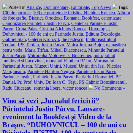
Posted in
Analize
,
Documentare
,
Editoriale
,
Top News
Tags:
100 de portrete
,
100 de portrete de Cristina Nichitus Roncea
,
Album
de fotografie
,
Biserica Ortodoxa Romana
,
Bookfest
,
canonizare
,
Canonizarea Parintelui Justin Parvu
,
Centenar Parintele Justin
Parvu
,
Crina Palas
,
Cristina Nichitus Roncea
,
Doxologia
,
Duhovnicul - 100 de ani cu Parintele Justin
,
Editura Doxologia
,
Gabriel Stan
,
Galeria KronArt
,
ilie badescu
,
Înaltpreasfințitul
Teofan
,
IPS Teofan
,
Justin Parvu
,
Maica Justina Bujor
,
manastirea
petru voda
,
Maria Trifan
,
Mihail Diaconescu
,
Minunile Parintelui
Justin Parvu
,
Mitropolia Moldovei si Bucovinei
,
mitropolitul
moldovei si bucovinei
,
monahul Filotheu Bălan
,
Mormantul
Parintelui Justin
,
Muzeul Unirii
,
Muzeul Unirii din Iasi
,
Nicolae
Mărgineanu
,
Parintele Hariton Negrea
,
Parintele Iustin Parvu
,
Parintele Justin
,
Parintele Justin Parvu
,
Patriarhul Romaniei
,
PF
Daniel
,
Pr. Prof. Univ. Dr. Ioan C. Teșu
,
PS Calinic Botoşăneanul
,
Radu Ciuceanu
,
romania libera
,
victor roncea
No Comments »
Vino să vezi „Jurnalul fericirii”
Părintelui Justin Pârvu. Lansare-
eveniment la Bookfest și Video de la
Brașov. “DUHOVNICUL – 100 de ani cu
Părintele JUSTIN. 100 de portrete de