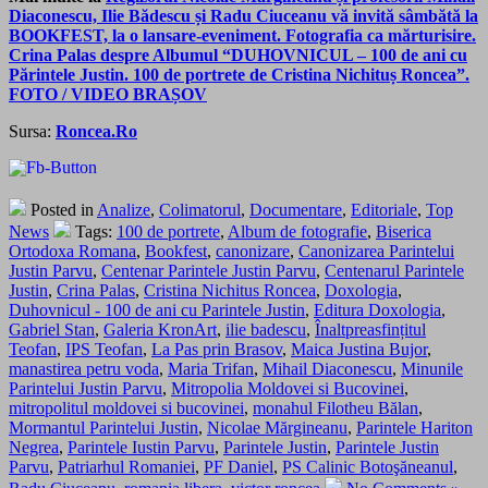
Diaconescu, Ilie Bădescu și Radu Ciuceanu vă invită sâmbătă la
BOOKFEST, la o lansare-eveniment. Fotografia ca mărturisire.
Crina Palas despre Albumul “DUHOVNICUL – 100 de ani cu
Părintele Justin. 100 de portrete de Cristina Nichituș Roncea”.
FOTO / VIDEO BRAȘOV
Sursa:
Roncea.Ro
Posted in
Analize
,
Colimatorul
,
Documentare
,
Editoriale
,
Top
News
Tags:
100 de portrete
,
Album de fotografie
,
Biserica
Ortodoxa Romana
,
Bookfest
,
canonizare
,
Canonizarea Parintelui
Justin Parvu
,
Centenar Parintele Justin Parvu
,
Centenarul Parintele
Justin
,
Crina Palas
,
Cristina Nichitus Roncea
,
Doxologia
,
Duhovnicul - 100 de ani cu Parintele Justin
,
Editura Doxologia
,
Gabriel Stan
,
Galeria KronArt
,
ilie badescu
,
Înaltpreasfințitul
Teofan
,
IPS Teofan
,
La Pas prin Brasov
,
Maica Justina Bujor
,
manastirea petru voda
,
Maria Trifan
,
Mihail Diaconescu
,
Minunile
Parintelui Justin Parvu
,
Mitropolia Moldovei si Bucovinei
,
mitropolitul moldovei si bucovinei
,
monahul Filotheu Bălan
,
Mormantul Parintelui Justin
,
Nicolae Mărgineanu
,
Parintele Hariton
Negrea
,
Parintele Iustin Parvu
,
Parintele Justin
,
Parintele Justin
Parvu
,
Patriarhul Romaniei
,
PF Daniel
,
PS Calinic Botoşăneanul
,