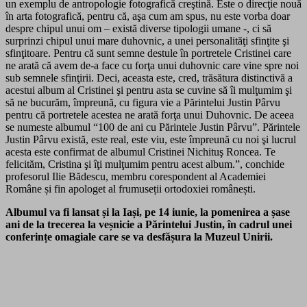
un exemplu de antropologie fotografică creştină. Este o direcţie nouă
în arta fotografică, pentru că, aşa cum am spus, nu este vorba doar
despre chipul unui om – există diverse tipologii umane -, ci să
surprinzi chipul unui mare duhovnic, a unei personalităţi sfinţite şi
sfinţitoare. Pentru că sunt semne destule în portretele Cristinei care
ne arată că avem de-a face cu forţa unui duhovnic care vine spre noi
sub semnele sfinţirii. Deci, aceasta este, cred, trăsătura distinctivă a
acestui album al Cristinei şi pentru asta se cuvine să îi mulţumim şi
să ne bucurăm, împreună, cu figura vie a Părintelui Justin Pârvu
pentru că portretele acestea ne arată forţa unui Duhovnic. De aceea
se numeste albumul “100 de ani cu Părintele Justin Pârvu”. Părintele
Justin Pârvu există, este real, este viu, este împreună cu noi şi lucrul
acesta este confirmat de albumul Cristinei Nichituş Roncea. Te
felicităm, Cristina şi îţi mulţumim pentru acest album.”, conchide
profesorul Ilie Bădescu, membru corespondent al Academiei
Române și fin apologet al frumuseții ortodoxiei românești.
Albumul va fi lansat și la Iași, pe 14 iunie, la pomenirea a șase
ani de la trecerea la veșnicie a Părintelui Justin, în cadrul unei
conferințe omagiale care se va desfășura la Muzeul Unirii.