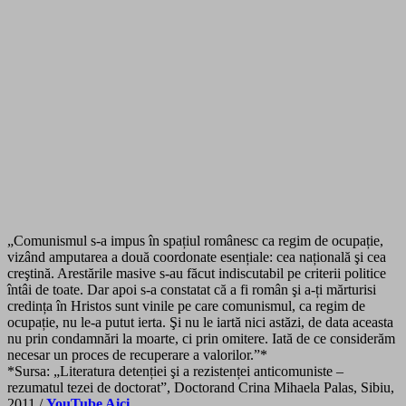
„Comunismul s-a impus în spațiul românesc ca regim de ocupație,
vizând amputarea a două coordonate esențiale: cea națională şi cea
creştină. Arestările masive s-au făcut indiscutabil pe criterii politice
întâi de toate. Dar apoi s-a constatat că a fi român şi a-ți mărturisi
credința în Hristos sunt vinile pe care comunismul, ca regim de
ocupație, nu le-a putut ierta. Şi nu le iartă nici astăzi, de data
aceasta
nu prin condamnări la moarte, ci prin omitere. Iată de ce considerăm
necesar un proces de recuperare a valorilor.”*
*Sursa: „Literatura detenției şi a rezistenței anticomuniste –
rezumatul tezei de doctorat”, Doctorand Crina Mihaela Palas, Sibiu,
2011 /
YouTube Aici