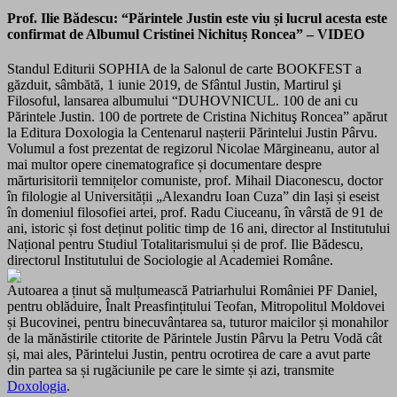
Prof. Ilie Bădescu
: “
Părintele Justin este viu și lucrul acesta este
confirmat de Albumul Cristinei Nichituș Roncea” – VIDEO
Standul Editurii SOPHIA de la Salonul de carte BOOKFEST a
găzduit, sâmbătă, 1 iunie 2019, de Sfântul Justin, Martirul şi
Filosoful, l
ansarea albumului “DUHOVNICUL. 100 de ani cu
Părintele Justin. 100 de portrete de Cristina Nichituş Roncea”
apărut
la Editura Doxologia la Centenarul nașterii Părintelui Justin Pârvu.
Volumul a fost prezentat de regizorul Nicolae Mărgineanu, autor al
mai multor opere cinematografice și documentare despre
mărturisitorii temnițelor comuniste, prof. Mihail Diaconescu, doctor
în filologie al Universității „Alexandru Ioan Cuza” din Iași și eseist
în domeniul filosofiei artei, prof. Radu Ciuceanu, în vârstă de 91 de
ani, istoric și fost deținut politic timp de 16 ani, director al Institutului
Național pentru Studiul Totalitarismului și de prof. Ilie Bădescu,
directorul Institutului de Sociologie al Academiei Române.
Autoarea a ținut să mulțumească Patriarhului României PF Daniel,
pentru oblăduire, Înalt Preasfințitului Teofan, Mitropolitul Moldovei
și Bucovinei, pentru binecuvântarea sa, tuturor maicilor și monahilor
de la mănăstirile ctitorite de Părintele Justin Pârvu la Petru Vodă cât
și, mai ales, Părintelui Justin, pentru ocrotirea de care a avut parte
din partea sa și rugăciunile pe care le simte și azi, transmite
Doxologia
.