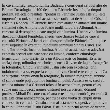
În cuvântul său, sociologul Ilie Bădescu a considerat că titlul ales de
Editura Doxologia – “100 de ani cu Părintele Justin” -, la timpul
prezent, reflectă o realitate, “pentru că Părintele Justin este viu, este
împreună cu noi, și lucrul acesta este confirmat de Albumul Cristinei
Nichituș Roncea”. “Părintele Justin este arătat de autoare sub lumina
sfințeniei sale. Am privit cu foarte multă tulburare Albumul. Am
cercetat să descopăr din care unghi vine lumina. Uneori vine lumina
direct din chipul Părintelui, alteori vine dinspre textul pe care îl
consultă Părintele. Alteori vine dinspre mâinile Părintelui în timp ce
sunt surprinse în exercițiul funcțiunii semnului Sfintei Cruci. Ele
sunt, într-adevăr, focar de lumina. Albumul acesta este cu adevărat
expresia acestei arte care scrie cu lumină, conform etimologiei
termenului – foto-grafie. Este un Album scris cu lumină. Este, în
același timp, tulburătoare tehnica pentru că avem de fapt o fotografie
în fotografie. Chipul Părintelui Justin este prin excelenţă, prin
înduhovnicirea sa, expresia chipului divin. Omul este chip divin! Ca
să surprinzi chipul divin în fotografie, în lumina fotografiei, trebuie
să ştii de unde poţi cuprinde lumina chipului. Aceasta este, cred eu,
tehnica minunată a Cristinei folosită în acest album, pentru că aş
spune mai mult decât spunea distinsul nostru prieten, domnul
profesor Mihail Diaconescu, că arta este antropocentricăș eu cred că
arta este chiar antrocentrică, pentru că este vorba de chipul divin
care este în centru iar Cristina tocmai asta ne descoperă: chipul divin
în chipul Părintelui Justin Pârvu. Este, din punctul acesta de vedere,