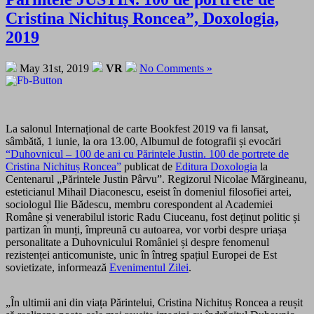
Cristina Nichituș Roncea”, Doxologia,
2019
May 31st, 2019
VR
No Comments »
La salonul Internațional de carte Bookfest 2019 va fi lansat,
sâmbătă, 1 iunie, la ora 13.00, Albumul de fotografii și evocări
“Duhovnicul – 100 de ani cu Părintele Justin. 100 de portrete de
Cristina Nichituș Roncea”
publicat de
Editura Doxologia
la
Centenarul „Părintele Justin Pârvu”. Regizorul Nicolae Mărgineanu,
esteticianul Mihail Diaconescu, eseist în domeniul filosofiei artei,
sociologul Ilie Bădescu, membru corespondent al Academiei
Române și venerabilul istoric Radu Ciuceanu, fost deținut politic și
partizan în munți, împreună cu autoarea, vor vorbi despre uriașa
personalitate a Duhovnicului României și despre fenomenul
rezistenței anticomuniste, unic în întreg spațiul Europei de Est
sovietizate, informează
Evenimentul Zilei
.
„În ultimii ani din viața Părintelui, Cristina Nichituș Roncea a reușit