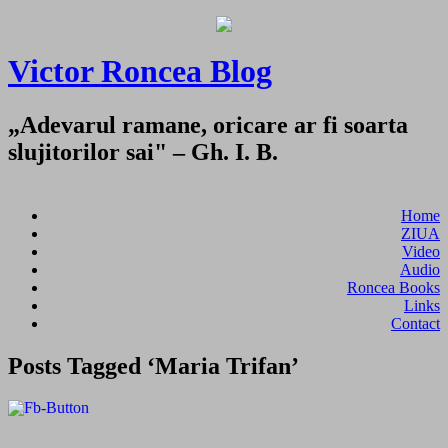
Victor Roncea Blog
„Adevarul ramane, oricare ar fi soarta
slujitorilor sai" – Gh. I. B.
Home
ZIUA
Video
Audio
Roncea Books
Links
Contact
Posts Tagged ‘Maria Trifan’