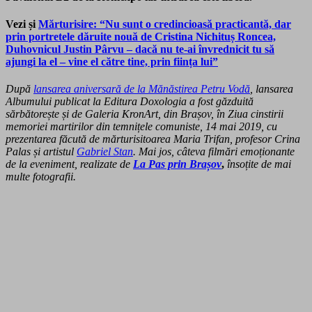
Vezi și
Mărturisire: “Nu sunt o credincioasă practicantă, dar
prin portretele dăruite nouă de Cristina Nichituș Roncea,
Duhovnicul Justin Pârvu – dacă nu te-ai învrednicit tu să
ajungi la el – vine el către tine, prin ființa lui”
După
lansarea aniversară de la Mănăstirea Petru Vodă
, l
ansarea
Albumului publicat la Editura Doxologia a fost găzduită
sărbătorește și de Galeria KronArt, din Brașov, în Ziua cinstirii
memoriei martirilor din temnițele comuniste, 14 mai 2019, cu
prezentarea făcută de mărturisitoarea Maria Trifan, profesor Crina
Palas și artistul
Gabriel Stan
. Mai jos, câteva filmări emoționante
de la eveniment, realizate de
La Pas prin Brașov
,
însoțite de mai
multe fotografii.