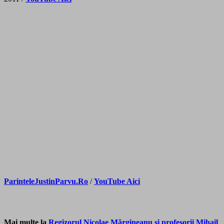
ParinteleJustinParvu.Ro
/
YouTube Aici
Mai multe la
Regizorul Nicolae Mărgineanu și profesorii Mihail