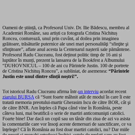
Oameni de știință, ca Profesorul Univ. Dr. Ilie Bădescu, membru al
Academiei Române, sau artiști ca fotografa Cristina Nichituș
Roncea, conturează, unul prin cuvânt, al doilea prin imaginea
grăitoare, trăsăturile puternice ale unei mari
personalităţi “sfinţite şi
sfinţitoare”, aflate anul acesta la Centenarul nașterii sale pământene.
Profesorul Radu Ciuceanu, fost deținut politic timp de 16 ani și
luptător în munți, prezent la lansarea de la Bookfest a Albumului
“DUHOVNICUL –
100 de ani cu Părintele Justin. 100 de portrete
de Cristina Nichituş Roncea”
, a subliniat, de asemenea:
“Părintele
Justin este unul dintre sfinții noștri!”.
Tot istoricul Radu Ciuceanu afirma într-
un interviu
acordat recent
ziarului BURSA
că “Sunt foarte mâhnit atât de modul în care îi este
tratată memoria preotului-martir Gherasim Iscu de către BOR, cât şi
de către BNR. Am înţeles că Papa când vine în România, peste
câteva luni, mai beatifică o serie de martiri anticomunişti catolici.
Foarte bine! Dar dacă un copil sau un tânăr din ziua de azi va asista
la comentariile care vor însoţi aceste demersuri de sanctificare, ce va
înţelege? Că în România au fost doar martiri catolici, nu? Dar miile
de preoţi şi monahi
ortodocşi închişi, sutele de prelaţi care au fost