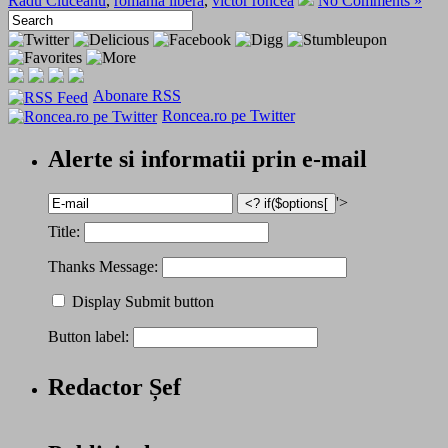
Radu Ciuceanu
,
romania libera
,
victor roncea
No Comments »
Abonare RSS
Roncea.ro pe Twitter
Alerte si informatii prin e-mail
'>
Title:
Thanks Message:
Display Submit button
Button label:
Redactor Șef