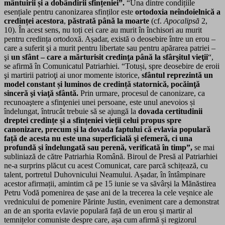
mântuirii și a dobândirii sfințeniei”.
“Una dintre condițiile
esențiale pentru canonizarea sfinților este
ortodoxia neîndoielnică a
credinței acestora
,
păstrată până la moarte
(cf.
Apocalipsă
2,
10). În acest sens, nu toți cei care au murit în închisori au murit
pentru credința ortodoxă. Așadar, există o deosebire între un erou –
care a suferit şi a murit pentru libertate sau pentru apărarea patriei –
şi
un sfânt – care a mărturisit credinţa până la sfârşitul vieţii
“,
se afirmă în Comunicatul Patriarhiei. “Totuși, spre deosebire de eroii
şi martirii patrioţi ai unor momente istorice,
sfântul reprezintă un
model constant și luminos de credință statornică, pocăinţă
sinceră şi viaţă sfântă.
Prin urmare, procesul de canonizare, ca
recunoaştere a sfinţeniei unei persoane, este unul anevoios și
îndelungat, întrucât trebuie să se ajungă la
dovada certitudinii
dreptei credințe și a sfințeniei vieții celui propus spre
canonizare, precum și la dovada faptului că evlavia populară
față de acesta nu este una superficială şi efemeră, ci una
profundă și îndelungată sau perenă, verificată în timp”,
se mai
subliniază de către Patriarhia Română. Biroul de Presă al Patriarhiei
ne-a surprins plăcut cu acest Comunicat, care parcă schițează, cu
talent, portretul Duhovnicului Neamului. Așadar, în întâmpinare
acestor afirmații, amintim că pe 15 iunie se va săvârși la Mănăstirea
Petru Vodă pomenirea de șase ani de la trecerea la cele veșnice ale
vrednicului de pomenire Părinte Justin, eveniment care a demonstrat
an de an sporita evlavie populară față de un erou și martir al
temnițelor comuniste despre care, așa cum afirmă și regizorul