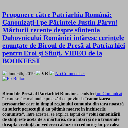
Propunere către Patriarhia Română:
Canonizați-l pe Părintele Justin Pârvu!
Mărturii recente despre sfințenia
Duhovnicului României întăresc cerințele
enunțate de Biroul de Presă al Patriarhiei
pentru Eroi și Sfinți. VIDEO de la
BOOKFEST
June 6th, 2019
VR
No Comments »
Biroul de Presă al Patriarhiei Române
a emis ieri
un Comunicat
în care se fac mai multe precizări cu privire la “
canonizarea
persoanelor care în timpul regimului comunist din țara noastră
au suferit persecuții și au pătimit moarte în închisorile
comuniste”
. Între acestea, se explică faptul că
“rolul canonizării
de sfinți este acela de a mărturisi, de a întări și de a transmite
dreapta credință, în vederea călăuzirii credincioșilor pe calea