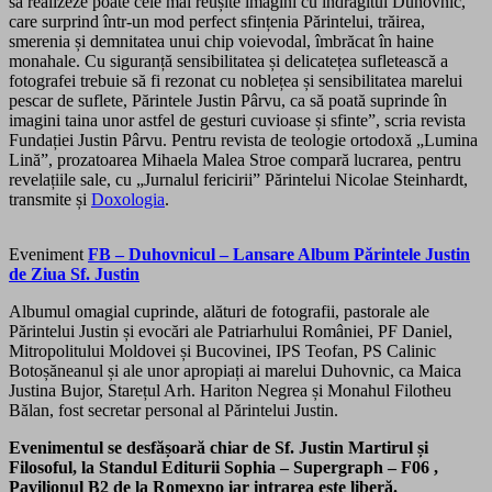
să realizeze poate cele mai reușite imagini cu îndrăgitul Duhovnic,
care surprind într-un mod perfect sfințenia Părintelui, trăirea,
smerenia și demnitatea unui chip voievodal, îmbrăcat în haine
monahale. Cu siguranță sensibilitatea și delicatețea sufletească a
fotografei trebuie să fi rezonat cu noblețea și sensibilitatea marelui
pescar de suflete, Părintele Justin Pârvu, ca să poată suprinde în
imagini taina unor astfel de gesturi cuvioase și sfinte”, scria revista
Fundației Justin Pârvu. Pentru revista de teologie ortodoxă „Lumina
Lină”, prozatoarea Mihaela Malea Stroe compară lucrarea, pentru
revelațiile sale, cu „Jurnalul fericirii” Părintelui Nicolae Steinhardt,
transmite și
Doxologia
.
Eveniment
FB – Duhovnicul – Lansare Album Părintele Justin
de Ziua Sf. Justin
Albumul omagial cuprinde, alături de fotografii, pastorale ale
Părintelui Justin și evocări ale Patriarhului României, PF Daniel,
Mitropolitului Moldovei și Bucovinei, IPS Teofan, PS Calinic
Botoșăneanul și ale unor apropiați ai marelui Duhovnic, ca Maica
Justina Bujor, Starețul Arh. Hariton Negrea și Monahul Filotheu
Bălan, fost secretar personal al Părintelui Justin.
Evenimentul se desfășoară chiar de Sf. Justin Martirul și
Filosoful, la Standul Editurii Sophia – Supergraph – F06 ,
Pavilionul B2 de la Romexpo iar intrarea este liberă.