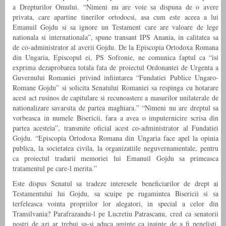
a Drepturilor Omului. “Nimeni nu are voie sa dispuna de o avere
privata, care apartine tinerilor ortodocsi, asa cum este aceea a lui
Emanuil Gojdu si sa ignore un Testament care are valoare de lege
nationala si internationala”, spune transant IPS Anania, in calitatea sa
de co-administrator al averii Gojdu. De la Episcopia Ortodoxa Romana
din Ungaria, Episcopul ei, PS Sofronie, ne comunica faptul ca “isi
exprima dezaprobarea totala fata de proiectul Ordonantei de Urgenta a
Guvernului Romaniei privind infiintarea “Fundatiei Publice Ungaro-
Romane Gojdu” si solicita Senatului Romaniei sa respinga cu hotarare
acest act rusinos de capitulare si recunoastere a masurilor unilaterale de
nationalizare savarsita de partea maghiara.” “Nimeni nu are dreptul sa
vorbeasca in numele Bisericii, fara a avea o imputernicire scrisa din
partea acesteia”, transmite oficial acest co-administrator al Fundatiei
Gojdu. “Episcopia Ortodoxa Romana din Ungaria face apel la opinia
publica, la societatea civila, la organizatiile neguvernamentale, pentru
ca proiectul tradarii memoriei lui Emanuil Gojdu sa primeasca
tratamentul pe care-l merita.”
Este dispus Senatul sa tradeze interesele beneficiarilor de drept ai
Testamentului lui Gojdu, sa scuipe pe rugamintea Bisericii si sa
terfeleasca vointa propriilor lor alegatori, in special a celor din
Transilvania? Parafrazandu-l pe Lucretiu Patrascanu, cred ca senatorii
nostri de azi ar trebui sa-si aduca aminte ca inainte de a fi penelisti,