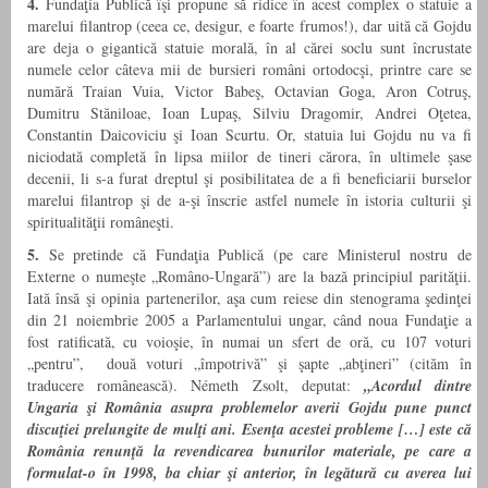
4.
Fundaţia Publică îşi propune să ridice în acest complex o statuie a
marelui filantrop (ceea ce, desigur, e foarte frumos!), dar uită că Gojdu
are deja o gigantică statuie morală, în al cărei soclu sunt încrustate
numele celor câteva mii de bursieri români ortodocşi, printre care se
numără Traian Vuia, Victor Babeş, Octavian Goga, Aron Cotruş,
Dumitru Stăniloae, Ioan Lupaş, Silviu Dragomir, Andrei Oţetea,
Constantin Daicoviciu şi Ioan Scurtu. Or, statuia lui Gojdu nu va fi
niciodată completă în lipsa miilor de tineri cărora, în ultimele şase
decenii, li s-a furat dreptul şi posibilitatea de a fi beneficiarii burselor
marelui filantrop şi de a-şi înscrie astfel numele în istoria culturii şi
spiritualităţii româneşti.
5.
Se pretinde că Fundaţia Publică (pe care Ministerul nostru de
Externe o numeşte „Româno-Ungară”) are la bază principiul parităţii.
Iată însă şi opinia partenerilor, aşa cum reiese din stenograma şedinţei
din 21 noiembrie 2005 a Parlamentului ungar, când noua Fundaţie a
fost ratificată, cu voioşie, în numai un sfert de oră, cu 107 voturi
„pentru”, două voturi „împotrivă” şi şapte „abţineri” (cităm în
traducere românească). Németh Zsolt, deputat:
„Acordul dintre
Ungaria şi România asupra problemelor averii Gojdu pune punct
discuţiei prelungite de mulţi ani. Esenţa acestei probleme […] este că
România renunţă la revendicarea bunurilor materiale, pe care a
formulat-o în 1998, ba chiar şi anterior, în legătură cu averea lui