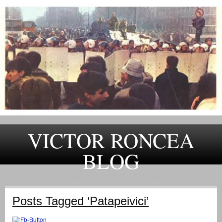
VICTOR RONCEA
BLOG
„ADEVARUL RAMANE, ORICARE AR FI SOARTA SLUJITORILOR SAI" – GH. I. B.
Posts Tagged ‘Patapeivici’