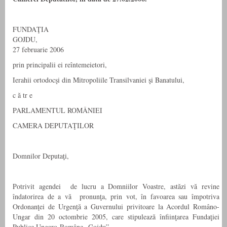
FUNDAŢIA
GOJDU,
27 februarie 2006
prin principalii ei reîntemeietori,
Ierahii ortodocşi din Mitropoliile Transilvaniei şi Banatului,
c ă tr e
PARLAMENTUL ROMÂNIEI
CAMERA DEPUTAŢILOR
Domnilor Deputaţi,
Potrivit agendei de lucru a Domniilor Voastre, astăzi vă revine
îndatorirea de a vă pronunţa, prin vot, în favoarea sau împotriva
Ordonanţei de Urgenţă a Guvernului privitoare la Acordul Româno-
Ungar din 20 octombrie 2005, care stipulează înfiinţarea Fundaţiei
Publice Ungaro-Române „Gojdu”.