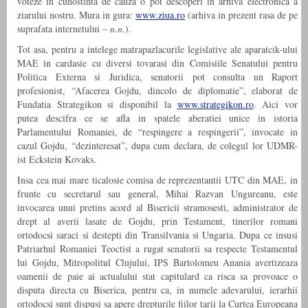
voteze in cunostinta de cauza o pot descoperi in arhiva electronica a
ziarului nostru. Mura in gura:
www.ziua.ro
(arhiva in prezent rasa de pe
suprafata internetului –
n.n
.).
Tot asa, pentru a intelege matrapazlacurile legislative ale aparatcik-ului
MAE in cardasie cu diversi tovarasi din Comisiile Senatului pentru
Politica Externa si Juridica, senatorii pot consulta un Raport
profesionist, “Afacerea Gojdu, dincolo de diplomatie”, elaborat de
Fundatia Strategikon si disponibil la
www.strategikon.ro
. Aici vor
putea descifra ce se afla in spatele aberatiei unice in istoria
Parlamentului Romaniei, de “respingere a respingerii”, invocate in
cazul Gojdu, “dezinteresat”, dupa cum declara, de colegul lor UDMR-
ist Eckstein Kovaks.
Insa cea mai mare ticalosie comisa de reprezentantii UTC din MAE, in
frunte cu secretarul sau general, Mihai Razvan Ungureanu, este
invocarea unui pretins acord al Bisericii stramosesti, administrator de
drept al averii lasate de Gojdu, prin Testament, tinerilor romani
ortodocsi saraci si destepti din Transilvania si Ungaria. Dupa ce insusi
Patriarhul Romaniei Teoctist a rugat senatorii sa respecte Testamentul
lui Gojdu, Mitropolitul Clujului, IPS Bartolomeu Anania avertizeaza
oamenii de paie ai actualului stat capitulard ca risca sa provoace o
disputa directa cu Biserica, pentru ca, in numele adevarului, ierarhii
ortodocsi sunt dispusi sa apere drepturile fiilor tarii la Curtea Europeana