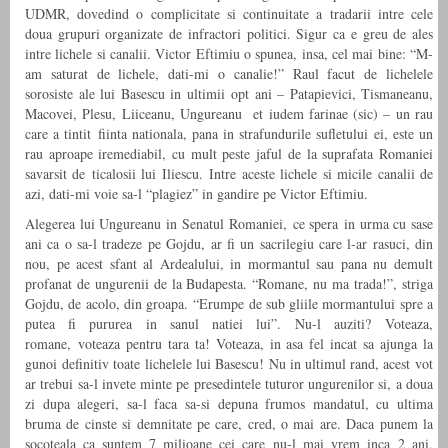
UDMR, dovedind o complicitate si continuitate a tradarii intre cele
doua grupuri organizate de infractori politici. Sigur ca e greu de ales
intre lichele si canalii. Victor Eftimiu o spunea, insa, cel mai bine: “M-
am saturat de lichele, dati-mi o canalie!” Raul facut de lichelele
sorosiste ale lui Basescu in ultimii opt ani – Patapievici, Tismaneanu,
Macovei, Plesu, Liiceanu, Ungureanu et iudem farinae (sic) – un rau
care a tintit fiinta nationala, pana in strafundurile sufletului ei, este un
rau aproape iremediabil, cu mult peste jaful de la suprafata Romaniei
savarsit de ticalosii lui Iliescu. Intre aceste lichele si micile canalii de
azi, dati-mi voie sa-l “plagiez” in gandire pe Victor Eftimiu.
Alegerea lui Ungureanu in Senatul Romaniei, ce spera in urma cu sase
ani ca o sa-l tradeze pe Gojdu, ar fi un sacrilegiu care l-ar rasuci, din
nou, pe acest sfant al Ardealului, in mormantul sau pana nu demult
profanat de ungurenii de la Budapesta. “Romane, nu ma trada!”, striga
Gojdu, de acolo, din groapa. “Erumpe de sub gliile mormantului spre a
putea fi pururea in sanul natiei lui”. Nu-l auziti? Voteaza,
romane, voteaza pentru tara ta! Voteaza, in asa fel incat sa ajunga la
gunoi definitiv toate lichelele lui Basescu! Nu in ultimul rand, acest vot
ar trebui sa-l invete minte pe presedintele tuturor ungurenilor si, a doua
zi dupa alegeri, sa-l faca sa-si depuna frumos mandatul, cu ultima
bruma de cinste si demnitate pe care, cred, o mai are. Daca punem la
socoteala ca suntem 7 milioane cei care nu-l mai vrem inca 2 ani,