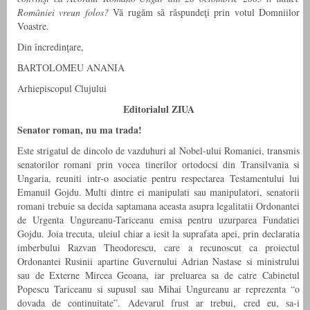
României vreun folos?
Vă rugăm să răspundeţi prin votul Domniilor
Voastre.
Din încredinţare,
BARTOLOMEU ANANIA
Arhiepiscopul Clujului
Editorialul ZIUA
Senator roman, nu ma trada!
Este strigatul de dincolo de vazduhuri al Nobel-ului Romaniei, transmis
senatorilor romani prin vocea tinerilor ortodocsi din Transilvania si
Ungaria, reuniti intr-o asociatie pentru respectarea Testamentului lui
Emanuil Gojdu. Multi dintre ei manipulati sau manipulatori, senatorii
romani trebuie sa decida saptamana aceasta asupra legalitatii Ordonantei
de Urgenta Ungureanu-Tariceanu emisa pentru uzurparea Fundatiei
Gojdu. Joia trecuta, uleiul chiar a iesit la suprafata apei, prin declaratia
imberbului Razvan Theodorescu, care a recunoscut ca proiectul
Ordonantei Rusinii apartine Guvernului Adrian Nastase si ministrului
sau de Externe Mircea Geoana, iar preluarea sa de catre Cabinetul
Popescu Tariceanu si supusul sau Mihai Ungureanu ar reprezenta “o
dovada de continuitate”. Adevarul frust ar trebui, cred eu, sa-i