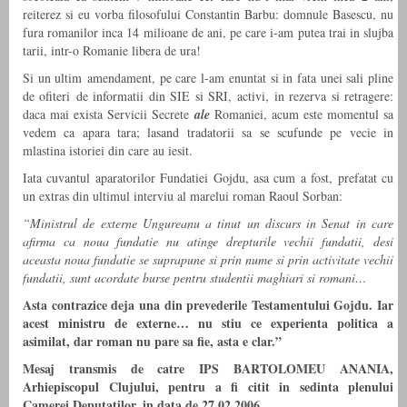
reiterez si eu vorba filosofului Constantin Barbu: domnule Basescu, nu
fura romanilor inca 14 milioane de ani, pe care i-am putea trai in slujba
tarii, intr-o Romanie libera de ura!
Si un ultim amendament, pe care l-am enuntat si in fata unei sali pline
de ofiteri de informatii din SIE si SRI, activi, in rezerva si retragere:
daca mai exista Servicii Secrete
ale
Romaniei, acum este momentul sa
vedem ca apara tara; lasand tradatorii sa se scufunde pe vecie in
mlastina istoriei din care au iesit.
Iata cuvantul aparatorilor Fundatiei Gojdu, asa cum a fost, prefatat cu
un extras din ultimul interviu al marelui roman Raoul Sorban:
“Ministrul de externe Ungureanu a tinut un discurs in Senat in care
afirma ca noua fundatie nu atinge drepturile vechii fundatii, desi
aceasta noua fundatie se suprapune si prin nume si prin activitate vechii
fundatii, sunt acordate burse pentru studentii maghiari si romani…
Asta contrazice deja una din prevederile Testamentului Gojdu. Iar
acest ministru de externe… nu stiu ce experienta politica a
asimilat, dar roman nu pare sa fie, asta e clar.”
Mesaj transmis de catre IPS BARTOLOMEU ANANIA,
Arhiepiscopul Clujului, pentru a fi citit in sedinta plenului
Camerei Deputatilor, in data de 27.02.2006.