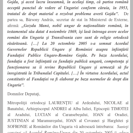
Gojdu, şi acest lucru înseamnă, în acelaşi timp, că partea română
acceptă punctul de vedere al Ungariei conform căruia, în 1953,
tratatul de drept material a rezolvat problema averii Gojdu”.
De
partea sa, Bársony András, secretar de stat în Ministerul de Externe,
afirmă:
„Gozsdu Manó, nobil ungur de naţionalitate română, în
testamentul său datat 4 noiembrie 1869, îşi lasă întreaga avere acelor
români din Ungaria şi Transilvania care sunt de religie ortodoxă
răsăriteană. […] La 20 octombrie 2005 s-a semnat Acordul
Guvernelor Republicii Ungare şi României asupra înfiinţării
Fundaţiei Publice Ungaro-Române Gojdu. Pe baza Acordului,
fundaţia a fost înfiinţată ca fundaţie publică ungară, competenţa şi
funcţionarea sa îi revine Republicii Ungare şi urmează să fie
înregistrată la Tribunalul Capitalei. […] În virtutea Acordului, actul
constitutiv al Fundaţiei va fi elaborat pe baza normelor de drept din
Ungaria”.
Domnilor Deputaţi,
Mitropoliţii ortodocşi LAURENŢIU al Ardealului, NICOLAE al
Banatului, Arhiepiscopul ANDREI al Alba Iuliei, Episcopii TIMOTEI
al Aradului, LUCIAN al Caransebeşului, IOAN al Oradiei,
JUSTINIAN al Maramureşului, IOAN al Covasnei şi Harghitei şi
SOFRONIE al Românilor din Ungaria vă adresează întrebarea:
Sunteţi
convinşi că Acordul Româno-Ungar din 20 octombrie 2005 îi aduce