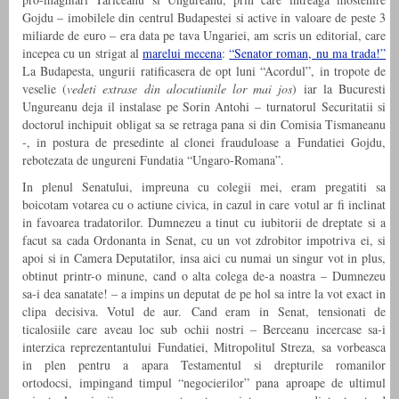
Gojdu – imobilele din centrul Budapestei si active in valoare de peste 3
miliarde de euro – era data pe tava Ungariei, am scris un editorial, care
incepea cu un strigat al
marelui mecena
:
“Senator roman, nu ma trada!”
La Budapesta, ungurii ratificasera de opt luni “Acordul”, in tropote de
veselie (
vedeti extrase din alocutiunile lor mai jos
) iar la Bucuresti
Ungureanu deja il instalase pe Sorin Antohi – turnatorul Securitatii si
doctorul inchipuit obligat sa se retraga pana si din Comisia Tismaneanu
-, in postura de presedinte al clonei frauduloase a Fundatiei Gojdu,
rebotezata de ungureni Fundatia “Ungaro-Romana”.
In plenul Senatului, impreuna cu colegii mei, eram pregatiti sa
boicotam votarea cu o actiune civica, in cazul in care votul ar fi inclinat
in favoarea tradatorilor. Dumnezeu a tinut cu iubitorii de dreptate si a
facut sa cada Ordonanta in Senat, cu un vot zdrobitor impotriva ei, si
apoi si in Camera Deputatilor, insa aici cu numai un singur vot in plus,
obtinut printr-o minune, cand o alta colega de-a noastra – Dumnezeu
sa-i dea sanatate! – a impins un deputat de pe hol sa intre la vot exact in
clipa decisiva. Votul de aur. Cand eram in Senat, tensionati de
ticalosiile care aveau loc sub ochii nostri – Berceanu incercase sa-i
interzica reprezentantului Fundatiei, Mitropolitul Streza, sa vorbeasca
in plen pentru a apara Testamentul si drepturile romanilor
ortodocsi, impingand timpul “negocierilor” pana aproape de ultimul