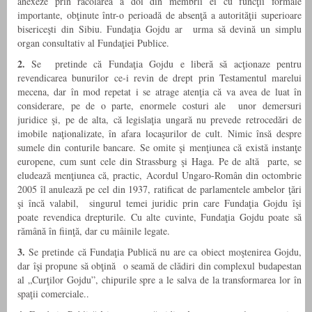
anexeze prin racolarea a doi din membrii ei cu funcţii formale
importante, obţinute într-o perioadă de absenţă a autorităţii superioare
bisericeşti din Sibiu. Fundaţia Gojdu ar urma să devină un simplu
organ consultativ al Fundaţiei Publice.
2.
Se pretinde că Fundaţia Gojdu e liberă să acţionaze pentru
revendicarea bunurilor ce-i revin de drept prin Testamentul marelui
mecena, dar în mod repetat i se atrage atenţia că va avea de luat în
considerare, pe de o parte, enormele costuri ale unor demersuri
juridice şi, pe de alta, că legislaţia ungară nu prevede retrocedări de
imobile naţionalizate, în afara locaşurilor de cult. Nimic însă despre
sumele din conturile bancare. Se omite şi menţiunea că există instanţe
europene, cum sunt cele din Strassburg şi Haga. Pe de altă parte, se
eludează menţiunea că, practic, Acordul Ungaro-Român din octombrie
2005 îl anulează pe cel din 1937, ratificat de parlamentele ambelor ţări
şi încă valabil, singurul temei juridic prin care Fundaţia Gojdu îşi
poate revendica drepturile. Cu alte cuvinte, Fundaţia Gojdu poate să
rămână în fiinţă, dar cu mâinile legate.
3.
Se pretinde că Fundaţia Publică nu are ca obiect moştenirea Gojdu,
dar îşi propune să obţină o seamă de clădiri din complexul budapestan
al „Curţilor Gojdu”, chipurile spre a le salva de la transformarea lor în
spaţii comerciale..