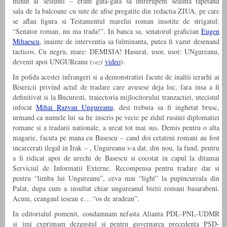
minut al sesiunii – eram gata-gata sa intrerupem sedinta tapetand
sala de la balcoane cu sute de afise pregatite din redactia ZIUA, pe care
se aflau figura si Testamentul marelui roman insotite de strigatul:
“Senator roman, nu ma trada!”. In banca sa, senatorul grafician
Eugen
Mihaescu
, inainte de interventia sa fulminanta, putea fi vazut desenand
tacticos. Cu negru, mare: DEMISIA! Hasurat, usor, usor: UNgureanu,
devenit apoi UNGUReanu (
vezi
video
).
In pofida acestei infrangeri si a demonstratiei facute de inaltii ierarhi ai
Bisericii privind actul de tradare care avusese deja loc, fara insa a fi
definitivat si la Bucuresti, traiectoria mijlocitorului tranzactiei, utecistul
infocat
Mihai Razvan Ungureanu
, desi trebuia sa fi inghetat brusc,
urmand ca numele lui sa fie inscris pe vecie pe zidul rusinii diplomatiei
romane si a tradarii nationale, a urcat tot mai sus. Demis pentru o alta
magarie, facuta pe mana cu Basescu – cand doi cetateni romani au fost
incarcerati ilegal in Irak – , Ungureanu s-a dat, din nou, la fund, pentru
a fi ridicat apoi de urechi de Basescu si cocotat in capul la ditamai
Serviciul de Informatii Externe. Recompensa pentru tradare dar si
pentru “limba lui Ungureanu”, ceva mai “light” la pupincureala din
Palat, dupa cum a insultat chiar ungureanul bietii romani basarabeni.
Acum, ceangaul iesean e… “os de aradean”.
In editorialul pomenit, condamnam nefasta Alianta PDL-PNL-UDMR
si imi exprimam dezgustul si pentru guvernarea precedenta PSD-