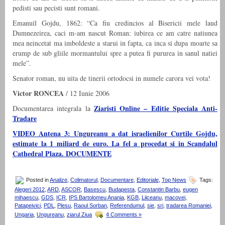
pedisti sau pecisti sunt romani.
Emanuil Gojdu, 1862: “Ca fiu credincios al Bisericii mele laud
Dumnezeirea, caci m-am nascut Roman: iubirea ce am catre natiunea
mea neincetat ma imboldeste a starui in fapta, ca inca si dupa moarte sa
erump de sub gliile mormantului spre a putea fi pururea in sanul natiei
mele”.
Senator roman, nu uita de tinerii ortodocsi in numele carora vei vota!
Victor RONCEA
/ 12 Iunie 2006
Ziaristi Online – Editie Speciala Anti-
Documentarea integrala la
Tradare
VIDEO Antena 3: Ungureanu a dat israelienilor Curtile Gojdu,
estimate la 1 miliard de euro. La fel a procedat si in Scandalul
Cathedral Plaza. DOCUMENTE
Posted in
Analize
,
Colimatorul
,
Documentare
,
Editoriale
,
Top News
Tags:
Alegeri 2012
,
ARD
,
ASCOR
,
Basescu
,
Budapesta
,
Constantin Barbu
,
eugen
mihaescu
,
GDS
,
ICR
,
IPS Bartolomeu Anania
,
KGB
,
Liiceanu
,
macovei
,
Patapeivici
,
PDL
,
Plesu
,
Raoul Sorban
,
Referendumul
,
sie
,
sri
,
tradarea Romaniei
,
Ungaria
,
Ungureanu
,
ziarul Ziua
4 Comments »