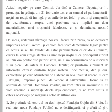
Avizul negativ pe care Comisia Juridică a Camerei Deputaţilor l-a
pronunţat în şedinţa din 21 februarie a.c. e un semnal că parlamentarii
noştri au reuşit să învingă presiunile de tot felul, precum şi campaniile
de dezinformare asupra unei probleme care implică nu doar
materialitatea unei moşteniri fabuloase, ci şi demnitatea noastră
naţională.
De aceea, reiterând afirmaţia noastră, făcută prin presă, că ne declarăm
împotriva acestui Acord şi că vom face toate demersurile legale pentru
ca acesta să nu fie validat de către parlamentarii celor două Camere,
cărora le vom atrage atenţia că sunt aleşii noştri şi că principalul atribut
al unui om politic este patriotismul, ne luăm permisiunea de a interveni
şi în plenul de astăzi al Camerei Deputaţilor printr-un supliment de
informaţii extrase dintr-un bogat material documentar, dar şi din
explicaţiile pe care Ministerul de Externe ni le-a înaintat recent şi care
, desigur, exprimă punctul de vedere al Guvernului. Dorind să nu
abuzăm de timpul Domniilor Voastre, nu vom intra în amănunte şi nu
vom readuce la suprafaţă datele deja cunoscute, ci ne vom limita la
câteva observaţii pe marginea celor de ultimă oră.
1.
Se pretinde că Acordul nu desfiinţează Fundaţia Gojdu din Sibiu. În
realitate, noua Fundaţie Publică nu o desfiinţează, ci preferă să şi-o