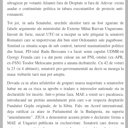
ultragieze pe votantii Aliantei fara de Dreptate si fara de Adevar: exista
asadar o continuitate politica in tabara executantilor de proiecte anti-
romanesti.
Tot joi, in aula Senatului, urechile alesilor tarii au fost zgariate de
falsele argumente ale ministrului de Externe Mihai Razvan Ungureanu.
Inrosit de furie, micul UTC-ist a inceput sa urle pitigaiat la senatorii
Romaniei care se impotriveau din bun simt Ordonantei sale paguboase.
Simtind ca situatia scapa de sub control, tartorul masinatiunilor politice
din Senat, PD-istul Radu Berceanu i-a facut semn capului UDMR-ist
Gyorgy Frunda care i-a dat peste culoar un sut PNL-istului (ex-APR,
ex-FSN) Teodor Melescanu pentru a amana dezbaterile. Cu 42 de voturi
la 23 (si 4 abtineri), senatorii pro-guvernamentali au decis sa mearga la
masa: treburile tarii mai pot astepta.
Dovada ca in afara sefuletilor de grupuri marea majoritate a senatorilor
habar nu au ca risca sa aprobe o tradare a intereselor nationale sta in
declaratiile lor incerte. Intr-o prima faza, MAE a reusit sa-i pacaleasca,
introducand un pretins amendament prin care s-ar respecta drepturile
Fundatiei Gojdu originale, de la Sibiu. Fals: un Acord international,
deja ratificat ca atare in Parlamentul de la Budapesta, nu suporta
“amendamente”. ZIUA a demonstrat aceasta printr-o declaratie ferma a
MAE al Ungariei publicata in exclusivitate. Senatorii care doresc sa