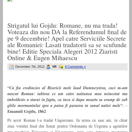
Strigatul lui Gojdu: Romane, nu ma trada!
Voteaza din nou DA la Referendumul final de
pe 9 decembrie! Apel catre Serviciile Secrete
ale Romaniei: Lasati tradatorii sa se scufunde
bine! Editie Speciala Alegeri 2012 Ziaristi
Online & Eugen Mihaescu
December 7th, 2012
VR
4 Comments »
“Ca fiu credincios al Bisericii mele laud Dumnezeirea, caci m-am
nascut Roman: iubirea ce am catre natiunea mea neincetat ma
imboldeste a starui in fapta, ca inca si dupa moarte sa erump de sub
gliile mormantului spre a putea fi pururea in sanul natiei mele”.
–
Emanuil Gojdu, 1862
Pe acest Roman l-a tradat Ungureanu. In urma cu sase ani, in chiar
ziua votului final din Senat pentru Ordonanta de Urgenta a agentilor
pro-maghiari Tariceanu si Ungureanu, prin care intreaga mostenire