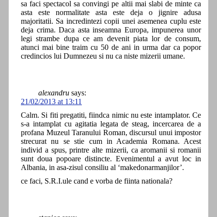
sa faci spectacol sa convingi pe altii mai slabi de minte ca
asta este normalitate asta este deja o jignire adusa
majoritatii. Sa incredintezi copii unei asemenea cuplu este
deja crima. Daca asta inseamna Europa, impunerea unor
legi strambe dupa ce am devenit piata lor de consum,
atunci mai bine traim cu 50 de ani in urma dar ca popor
credincios lui Dumnezeu si nu ca niste mizerii umane.
alexandru
says:
21/02/2013 at 13:11
Calm. Si fiti pregatiti, fiindca nimic nu este intamplator. Ce
s-a intamplat cu agitatia legata de steag, incercarea de a
profana Muzeul Taranului Roman, discursul unui impostor
strecurat nu se stie cum in Academia Romana. Acest
individ a spus, printre alte mizerii, ca aromanii si romanii
sunt doua popoare distincte. Evenimentul a avut loc in
Albania, in asa-zisul consiliu al ‘makedonarmanjilor’.
ce faci, S.R.I.ule cand e vorba de fiinta nationala?