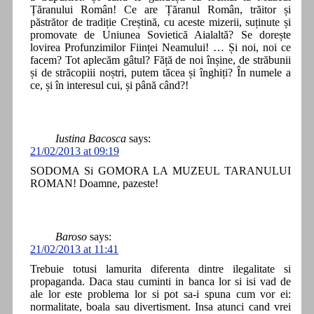
Țăranului Român! Ce are Țăranul Român, trăitor și
păstrător de tradiție Creștină, cu aceste mizerii, suținute și
promovate de Uniunea Sovietică Aialaltă? Se dorește
lovirea Profunzimilor Ființei Neamului! … Și noi, noi ce
facem? Tot aplecăm gâtul? Făță de noi înșine, de străbunii
și de străcopiii noștri, putem tăcea și înghiți? În numele a
ce, și în interesul cui, și până când?!
Iustina Bacosca
says:
21/02/2013 at 09:19
SODOMA Si GOMORA LA MUZEUL TARANULUI
ROMAN! Doamne, pazeste!
Baroso
says:
21/02/2013 at 11:41
Trebuie totusi lamurita diferenta dintre ilegalitate si
propaganda. Daca stau cuminti in banca lor si isi vad de
ale lor este problema lor si pot sa-i spuna cum vor ei:
normalitate, boala sau divertisment. Insa atunci cand vrei