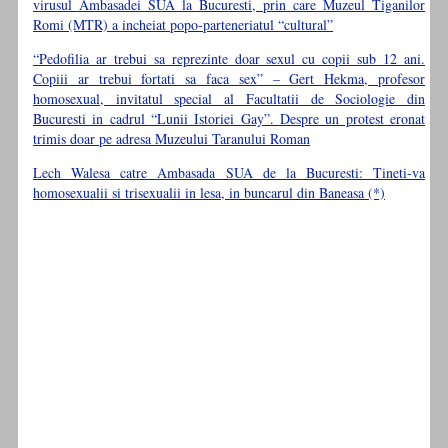
virusul Ambasadei SUA la Bucuresti, prin care Muzeul Tiganilor
Romi (MTR) a incheiat popo-parteneriatul “cultural”
“Pedofilia ar trebui sa reprezinte doar sexul cu copii sub 12 ani.
Copiii ar trebui fortati sa faca sex” – Gert Hekma, profesor
homosexual, invitatul special al Facultatii de Sociologie din
Bucuresti in cadrul “Lunii Istoriei Gay”. Despre un protest eronat
trimis doar pe adresa Muzeului Taranului Roman
Lech Walesa catre Ambasada SUA de la Bucuresti: Tineti-va
homosexualii si trisexualii in lesa, in buncarul din Baneasa (*)