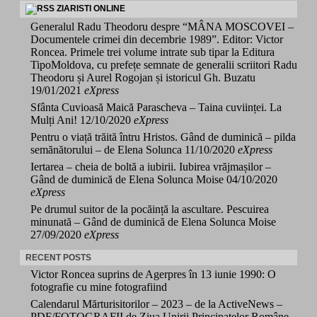
ZIARISTI ONLINE
Generalul Radu Theodoru despre “MÂNA MOSCOVEI –
Documentele crimei din decembrie 1989”. Editor: Victor
Roncea. Primele trei volume intrate sub tipar la Editura
TipoMoldova, cu prefețe semnate de generalii scriitori Radu
Theodoru și Aurel Rogojan și istoricul Gh. Buzatu
19/01/2021
eXpress
Sfânta Cuvioasă Maică Parascheva – Taina cuviinței. La
Mulți Ani!
12/10/2020
eXpress
Pentru o viață trăită întru Hristos. Gând de duminică – pilda
semănătorului – de Elena Solunca
11/10/2020
eXpress
Iertarea – cheia de boltă a iubirii. Iubirea vrăjmașilor –
Gând de duminică de Elena Solunca Moise
04/10/2020
eXpress
Pe drumul suitor de la pocăință la ascultare. Pescuirea
minunată – Gând de duminică de Elena Solunca Moise
27/09/2020
eXpress
RECENT POSTS
Victor Roncea suprins de Agerpres în 13 iunie 1990: O
fotografie cu mine fotografiind
Calendarul Mărturisitorilor – 2023 – de la ActiveNews –
PDF/FOTOGRAFII de Ziua Unirii Principatelor Române.