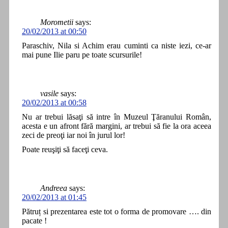
Morometii
says:
20/02/2013 at 00:50
Paraschiv, Nila si Achim erau cuminti ca niste iezi, ce-ar
mai pune Ilie paru pe toate scursurile!
vasile
says:
20/02/2013 at 00:58
Nu ar trebui lăsaţi să intre în Muzeul Ţăranului Român,
acesta e un afront fără margini, ar trebui să fie la ora aceea
zeci de preoţi iar noi în jurul lor!
Poate reuşiţi să faceţi ceva.
Andreea
says:
20/02/2013 at 01:45
Pătruț si prezentarea este tot o forma de promovare …. din
pacate !