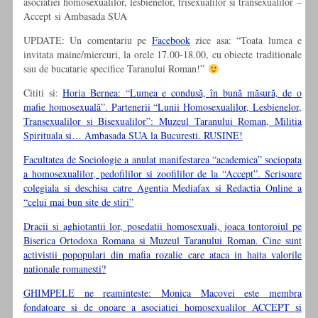
asociatiei homosexualilor, lesbienelor, trisexualilor si transexualilor –
Accept si Ambasada SUA
UPDATE: Un comentariu pe
Facebook
zice asa: “Toata lumea e
invitata maine/miercuri, la orele 17.00-18.00, cu obiecte traditionale
sau de bucatarie specifice Taranului Roman!”
Cititi si:
Horia Bernea: “Lumea e condusă, în bună măsură, de o
mafie homosexuală”. Partenerii “Lunii Homosexualilor, Lesbienelor,
Transexualilor si Bisexualilor”: Muzeul Taranului Roman, Militia
Spirituala si… Ambasada SUA la Bucuresti. RUSINE!
Facultatea de Sociologie a anulat manifestarea “academica” sociopata
a homosexualilor, pedofililor si zoofililor de la “Accept”. Scrisoare
colegiala si deschisa catre Agentia Mediafax si Redactia Online a
“celui mai bun site de stiri”
Dracii si aghiotantii lor, posedatii homosexuali, joaca tontoroiul pe
Biserica Ortodoxa Romana si Muzeul Taranului Roman. Cine sunt
activistii popopulari din mafia rozalie care ataca in haita valorile
nationale romanesti?
GHIMPELE ne reaminteste: Monica Macovei este membra
fondatoare si de onoare a asociatiei homosexualilor ACCEPT si