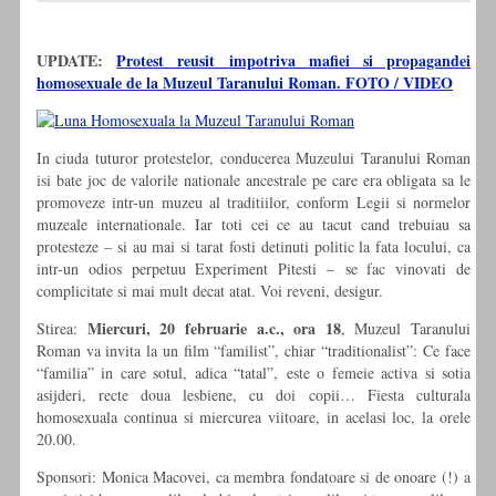
UPDATE:
Protest reusit impotriva mafiei si propagandei
homosexuale de la Muzeul Taranului Roman. FOTO / VIDEO
In ciuda tuturor protestelor, conducerea Muzeului Taranului Roman
isi bate joc de valorile nationale ancestrale pe care era obligata sa le
promoveze intr-un muzeu al traditiilor, conform Legii si normelor
muzeale internationale. Iar toti cei ce au tacut cand trebuiau sa
protesteze – si au mai si tarat fosti detinuti politic la fata locului, ca
intr-un odios perpetuu Experiment Pitesti – se fac vinovati de
complicitate si mai mult decat atat. Voi reveni, desigur.
Miercuri, 20 februarie a.c., ora 18
Stirea:
, Muzeul Taranului
Roman va invita la un film “familist”, chiar “traditionalist”: Ce face
“familia” in care sotul, adica “tatal”, este o femeie activa si sotia
asijderi, recte doua lesbiene, cu doi copii… Fiesta culturala
homosexuala continua si miercurea viitoare, in acelasi loc, la orele
20.00.
Sponsori: Monica Macovei, ca membra fondatoare si de onoare (!) a