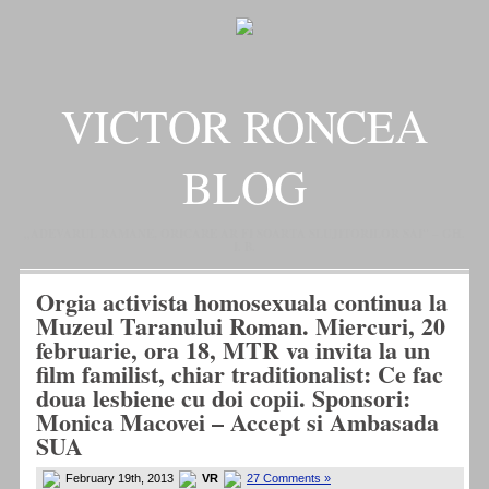
VICTOR RONCEA
BLOG
„ADEVARUL RAMANE, ORICARE AR FI SOARTA SLUJITORILOR SAI" – GH.
I. B.
Orgia activista homosexuala continua la
Muzeul Taranului Roman. Miercuri, 20
februarie, ora 18, MTR va invita la un
film familist, chiar traditionalist: Ce fac
doua lesbiene cu doi copii. Sponsori:
Monica Macovei – Accept si Ambasada
SUA
February 19th, 2013
VR
27 Comments »