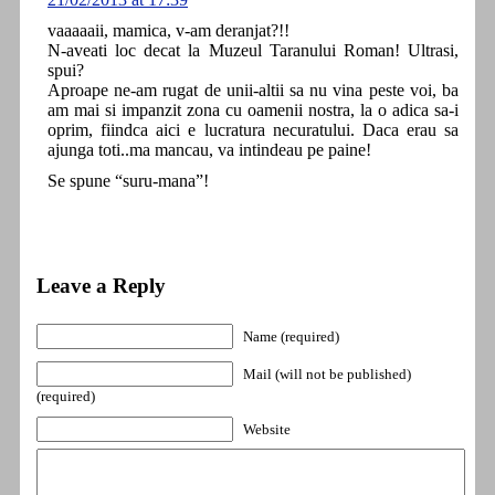
vaaaaaii, mamica, v-am deranjat?!!
N-aveati loc decat la Muzeul Taranului Roman! Ultrasi,
spui?
Aproape ne-am rugat de unii-altii sa nu vina peste voi, ba
am mai si impanzit zona cu oamenii nostra, la o adica sa-i
oprim, fiindca aici e lucratura necuratului. Daca erau sa
ajunga toti..ma mancau, va intindeau pe paine!
Se spune “suru-mana”!
Leave a Reply
Name (required)
Mail (will not be published)
(required)
Website