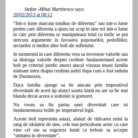
Stefan -Mihai Martinescu
says:
20/02/2013 at 08:12
“Intr-o lume marcata totalitar de diferenta” sau intr-o lume
pentru care diferenta a ajuns un scop in sine ori intr-o lume
in care prin diferenta se manipuleaza totul cu trufie se pot
strecura argumente in favoarea poponarilor, pedofililor,
sectarilor si multor altor boli ale sufletului.
In momentul in care diferenta vrea sa inverseze valorile sau
sa distruga valorile dreptei credinte fundamentand aceste
boli pe criteriul juridic atunci atacul vizeaza insasi familia
traitoare intru drapta credinta astfel dupa cum a fost raduita
de Dumnezeu.
Daca familia ajunge sa fie atacata prin imperativul
diversitatii de acest tip atunci soarta lumii nu are sa fie mai
blanda decat aceea a sodomei si gomorei.
Nu vreau sa fiu partas unei diversitati care isi
fundamenteaza bolile pe imperativul legii.
Aceste boli reprezinta astazi, alaturi de ridicarea eului la
rang de idolatrie de sine, cele mai periculoase arme cu care
vine cel rau sa sugereze lumii ca trebuie sa accepte
“unitatea in diversitate”.