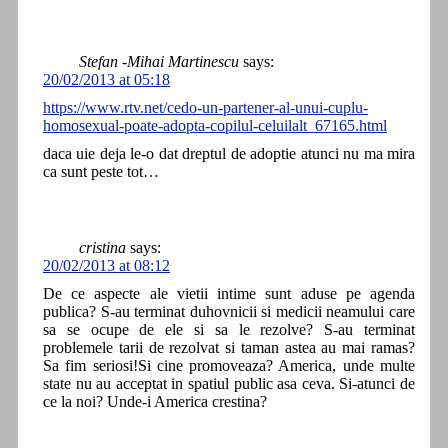
Stefan -Mihai Martinescu
says:
20/02/2013 at 05:18
https://www.rtv.net/cedo-un-partener-al-unui-cuplu-
homosexual-poate-adopta-copilul-celuilalt_67165.html
daca uie deja le-o dat dreptul de adoptie atunci nu ma mira
ca sunt peste tot…
cristina
says:
20/02/2013 at 08:12
De ce aspecte ale vietii intime sunt aduse pe agenda
publica? S-au terminat duhovnicii si medicii neamului care
sa se ocupe de ele si sa le rezolve? S-au terminat
problemele tarii de rezolvat si taman astea au mai ramas?
Sa fim seriosi!Si cine promoveaza? America, unde multe
state nu au acceptat in spatiul public asa ceva. Si-atunci de
ce la noi? Unde-i America crestina?