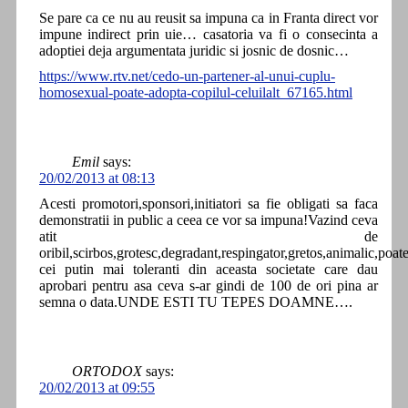
Se pare ca ce nu au reusit sa impuna ca in Franta direct vor
impune indirect prin uie… casatoria va fi o consecinta a
adoptiei deja argumentata juridic si josnic de dosnic…
https://www.rtv.net/cedo-un-partener-al-unui-cuplu-
homosexual-poate-adopta-copilul-celuilalt_67165.html
Emil
says:
20/02/2013 at 08:13
Acesti promotori,sponsori,initiatori sa fie obligati sa faca
demonstratii in public a ceea ce vor sa impuna!Vazind ceva
atit de
oribil,scirbos,grotesc,degradant,respingator,gretos,animalic,poat
cei putin mai toleranti din aceasta societate care dau
aprobari pentru asa ceva s-ar gindi de 100 de ori pina ar
semna o data.UNDE ESTI TU TEPES DOAMNE….
ORTODOX
says:
20/02/2013 at 09:55