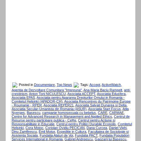
Posted in
Documentare
,
Top News
Tags:
Accept
,
ActiveWatch
,
Agentia de Dezvoltare Comunitara "Impreuna"
,
Ana-Maria Baciu Rampelt
,
anti-
crestinism
,
Anton Toni NICULESCU
,
Asociatia ACCEPT
,
Asociatia Edusfera
,
Asociatia EPAS
,
Asociatia pentru Apararea Drepturilor Omului in Romania -
Comitetul Helsinki (APADOR-CH)
,
Asociatia Rencontres du Patrimoine Europe
- Roumanie - RPER
,
Asociatia REPER21
,
Asociatia Salvati Dunarea si Delta
,
Asociatia Secular-Umanista din Romania (ASUR)
,
Asociatia Start Focus
,
Atila
Nyerges
,
Basescu
,
campanie homosexuala cu bebelus
,
CARE
,
CARMAE
,
Centre for Advanced Research in Management and Applied Ethics
,
Centrul de
Resurse pentru participare publica - CeRe
,
Centrul pentru Actiune si
Responsabilitate in Educatie
,
Centrul pentru Politici Durabile Ecopolis
,
Comitetul
Helsinki
,
Cora Motoc
,
Coriolan Ovidiu PECICAN
,
Dana Curcea
,
Daniel Vighi
,
Dinu Zamfirescu
,
Emil Moise
,
Expeditie in Cultura
,
Facultatea de Sociologie si
Asistenta Sociala
,
Fundatia Alaturi de Voi
,
Fundatia PACT
,
Fundatia Population
Services International in Romania
,
Gabriel Andreescu
,
Gaozarii lui Basescu
,