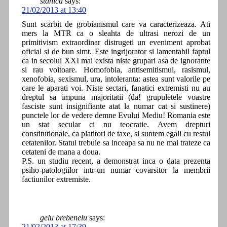
stanica
says:
21/02/2013 at 13:40
Sunt scarbit de grobianismul care va caracterizeaza. Ati
mers la MTR ca o sleahta de ultrasi nerozi de un
primitivism extraordinar distrugeti un eveniment aprobat
oficial si de bun simt. Este ingrijorator si lamentabil faptul
ca in secolul XXI mai exista niste grupari asa de ignorante
si rau voitoare. Homofobia, antisemitismul, rasismul,
xenofobia, sexismul, ura, intoleranta: astea sunt valorile pe
care le aparati voi. Niste sectari, fanatici extremisti nu au
dreptul sa impuna majoritatii (da! grupuletele voastre
fasciste sunt insignifiante atat la numar cat si sustinere)
punctele lor de vedere demne Evului Mediu! Romania este
un stat secular ci nu teocratie. Avem drepturi
constitutionale, ca platitori de taxe, si suntem egali cu restul
cetatenilor. Statul trebuie sa inceapa sa nu ne mai trateze ca
cetateni de mana a doua.
P.S. un studiu recent, a demonstrat inca o data prezenta
psiho-patologiilor intr-un numar covarsitor la membrii
factiunilor extremiste.
gelu brebenelu
says:
21/02/2013 at 17:39