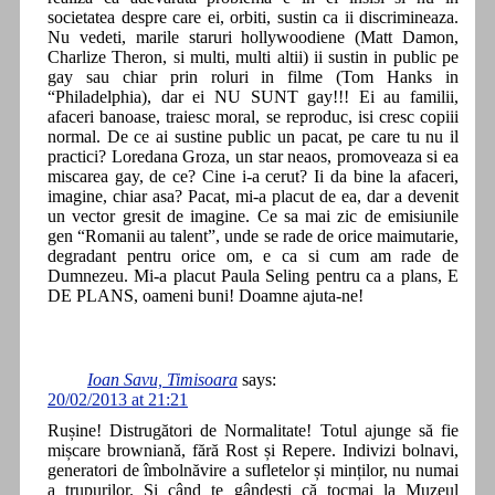
societatea despre care ei, orbiti, sustin ca ii discrimineaza.
Nu vedeti, marile staruri hollywoodiene (Matt Damon,
Charlize Theron, si multi, multi altii) ii sustin in public pe
gay sau chiar prin roluri in filme (Tom Hanks in
“Philadelphia), dar ei NU SUNT gay!!! Ei au familii,
afaceri banoase, traiesc moral, se reproduc, isi cresc copiii
normal. De ce ai sustine public un pacat, pe care tu nu il
practici? Loredana Groza, un star neaos, promoveaza si ea
miscarea gay, de ce? Cine i-a cerut? Ii da bine la afaceri,
imagine, chiar asa? Pacat, mi-a placut de ea, dar a devenit
un vector gresit de imagine. Ce sa mai zic de emisiunile
gen “Romanii au talent”, unde se rade de orice maimutarie,
degradant pentru orice om, e ca si cum am rade de
Dumnezeu. Mi-a placut Paula Seling pentru ca a plans, E
DE PLANS, oameni buni! Doamne ajuta-ne!
Ioan Savu, Timisoara
says:
20/02/2013 at 21:21
Rușine! Distrugători de Normalitate! Totul ajunge să fie
mișcare browniană, fără Rost și Repere. Indivizi bolnavi,
generatori de îmbolnăvire a sufletelor și minților, nu numai
a trupurilor. Și când te gândești că tocmai la Muzeul