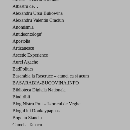
Albastru de…
Alexandru Ursu-Bukowina
Alexandru Valentin Craciun
Anomismia
Antideontologu'
Apostolia
Artizanescu
Ascetic Experience
Aurel Agache
BadPolitics
Basarabia la Rascruce – atunci ca si acum
BASARABIA-BUCOVINA.INFO
Biblioteca Digitala Nationala
Bindiribli
Blog Nistru Prut – Istoricul de Veghe
Blogul lui Donkeypapuas
Bogdan Stanciu
Camelia Tabacu