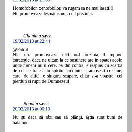
Homofobilor, xenofobilor, va rugam sa ne mai lasati!!!
Nu promoveaza lesbianismul, ci il prezinta.
Ghanima
says:
19/02/2013 at 22:44
@Patrut
Nici nu-l promoveaza, nici nu-l prezinta, il impune
(strategic, daca ne uitam la ce sustinere are in spate) acolo
unde nimeni nu il cere, ba din contra, e respins cu scarba
de cei ce traiesc in spiritul credintei stramosesti crestine,
care, de altfel, e singura scapare, chiar si-a voastra, cei
pierduti si rupti de Dumnezeu!
Bogdan
says:
20/02/2013 at 00:19
Nu şti dacă să râzi sau să plângi, ăştia sunt buni de
balamuc.