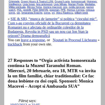
Ghimpele
,
Green Hours & Teatrul LUNI
,
Grupul h.arta
,
homosexuali
,
Hotnews
,
Intelligence
,
Livia Ispas
,
liviu antonesei
,
Liviu Mihaiu
,
Marian Preda
,
Mediafax
,
Militia spirituala
,
Mircea Toma
,
monica macovei
,
ong
,
ovidiu pecican
,
pasive
watch
,
PDL
,
pedofili
,
Péter BANYAI
,
poponari
,
PPE
,
Remus Cernea
,
reteaua
soros
,
sie
,
Smaranda Enache
,
soros
,
sri
,
Voicu Radescu
,
william totok
«
SIE & SRI, “munca de lamurire” si politica “ciocului mic”.
Cum s-au convins oficialii de la Bucuresti ca demnitatea
Romaniei nu e afectata de ordinariile colegilor de la
Budapesta. Revolta in PSD sau un nou caz Ion Stan la
orizont? Drama demografică
You can
leave a response
, or
Noutati in Procesul Liicheanu
»
trackback
from your own site.
27 Responses to “Orgia activista homosexuala
continua la Muzeul Taranului Roman.
Miercuri, 20 februarie, ora 18, MTR va invita
la un film familist, chiar traditionalist: Ce fac
doua lesbiene cu doi copii. Sponsori: Monica
Macovei – Accept si Ambasada SUA”
Pătruț
says:
19/02/2013 at 21:05