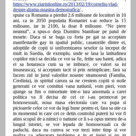
https://www.ziaristionline.ro/2013/02/19/corneliu-vlad-
despre-drama-noastra-demografica/
,
spune ca Romania a pierdut 2.6 milioane de locuitori in 10
ani, ca in 2050 populatia Romaniei s-ar reduce la 15
milioane, iar in 2100, la doar 8 milioane. “Ne piere
neamul”, a spus-o deja Dumitru Staniloae pe patul de
moarte. Daca ni se baga cu forta pe gat sa acceptam
manifestarile gay in spatiul public, casatoriile dintre ei,
adoptiile de copii si uniformizarea sexelor (a inceput de
mult in Suedia, de exemplu, unde se lasa la latitudinea
copiilor mici sa decida ce vor sa fie, fetite sau baieti, adica
ei sa hotarasca cum sa se imbrace, ce valori sa isi
insuseasca), si acceptam tacit si prin neimplicare, fara sa
facem zid in jurul valorilor noastre stramosesti (Familia,
Credinta), in spiritul carora sa ne crestem copiii si noile
generatii ce vor constitui vana natiunii, vom pieri, vom
ajunge sa fim o minoritate intr-o tara anormala a carei
politica va fi decisa de cei ce i-au promovat pe
homosexuali, noua masa electorala care va pupa si
picioarele celor ce vor da legi bune pentru ei, fara sa stie ca
in momentul in care cei ce detin controlul puterii isi vor fi
atins scopul de a nimici o natiune ce li s-a opus mereu de-a
lungul istoriei, se vor lepada de homosexuali ca de
paduchi, daca nu cumva se vor trezi intre timp si vor
realiza ca adevarata problema e in ei insisi si nu in