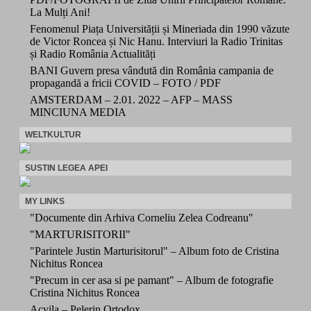
La Mulți Ani!
Fenomenul Piața Universității și Mineriada din 1990 văzute
de Victor Roncea și Nic Hanu. Interviuri la Radio Trinitas
și Radio România Actualități
BANI Guvern presa vândută din România campania de
propagandă a fricii COVID – FOTO / PDF
AMSTERDAM – 2.01. 2022 – AFP – MASS
MINCIUNA MEDIA
WELTKULTUR
SUSTIN LEGEA APEI
MY LINKS
"Documente din Arhiva Corneliu Zelea Codreanu"
"MARTURISITORII"
"Parintele Justin Marturisitorul" – Album foto de Cristina
Nichitus Roncea
"Precum in cer asa si pe pamant" – Album de fotografie
Cristina Nichitus Roncea
Acvila – Pelerin Ortodox