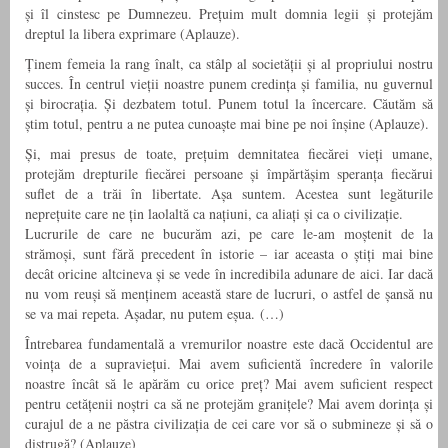
și îl cinstesc pe Dumnezeu. Prețuim mult domnia legii și protejăm
dreptul la libera exprimare (Aplauze).
Ținem femeia la rang înalt, ca stâlp al societății și al propriului nostru
succes. În centrul vieții noastre punem credința și familia, nu guvernul
și birocrația. Și dezbatem totul. Punem totul la încercare. Căutăm să
știm totul, pentru a ne putea cunoaște mai bine pe noi înșine (Aplauze).
Și, mai presus de toate, prețuim demnitatea fiecărei vieți umane,
protejăm drepturile fiecărei persoane și împărtășim speranța fiecărui
suflet de a trăi în libertate. Așa suntem. Acestea sunt legăturile
neprețuite care ne țin laolaltă ca națiuni, ca aliați și ca o civilizație.
Lucrurile de care ne bucurăm azi, pe care le-am moștenit de la
strămoși, sunt fără precedent în istorie – iar aceasta o știți mai bine
decât oricine altcineva și se vede în incredibila adunare de aici. Iar dacă
nu vom reuși să menținem această stare de lucruri, o astfel de șansă nu
se va mai repeta. Așadar, nu putem eșua. (…)
Întrebarea fundamentală a vremurilor noastre este dacă Occidentul are
voința de a supraviețui. Mai avem suficientă încredere în valorile
noastre încât să le apărăm cu orice preț? Mai avem suficient respect
pentru cetățenii noștri ca să ne protejăm granițele? Mai avem dorința și
curajul de a ne păstra civilizația de cei care vor să o submineze și să o
distrugă? (Aplauze)