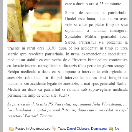
care a durat o ora si 25 de minute.
Starea de sanatate a patriarhului
Daniel este buna, insa nu va avea
voie sa calce pe picior timp de sase
saptamani, a anuntat managerul
Spitalului Militar, generalul Ioan
Sarbu. Patriarhul s-a prezentat la
urgente in jurul orei 13.30, dupa ce s-a accidentat in timp ce urca
scarile spre resedinta patriarhala. In urma examenelor de specialitate,
medicii au stabilit ca este vorba de o “fractura bimaleolara cominutiva
cu luxatie interna astragaliana si diastazis tibio-peronier glezna stanga”.
Echipa medicala a decis ca se impune o interventie chirurgicala cu
anestezie rahidiana. In timpul interventiei nu au fost inregistrate
incidente sau accidente legate de anestezie, a mai spus generalul Sarbu.
Medicii au decis ca patriarhul sa ramana sub supraveghere medicala
permanenta timp de cinci zile. (C.P.)
Se pare ca de data asta PS Vincentiu, supranumit Nelu Ploiesteanu, nu
l-a abandonat in spital pe noul Patriarh, dupa cum a procedat in cazul
regretatul Patriarh Teoctist…
Posted in Uncategorized
Tags:
Daniel Ciobotea
,
Dumnezeu
No