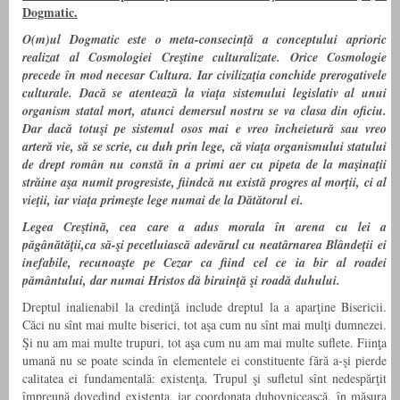
Dogmatic.
O(m)ul Dogmatic este o meta-consecinţă a conceptului aprioric
realizat al Cosmologiei Creştine culturalizate. Orice Cosmologie
precede în mod necesar Cultura. Iar civilizaţia conchide prerogativele
culturale. Dacă se atentează la viaţa sistemului legislativ al unui
organism statal mort, atunci demersul nostru se va clasa din oficiu.
Dar dacă totuşi pe sistemul osos mai e vreo încheietură sau vreo
arteră vie, să se scrie, cu duh prin lege, că viaţa organismului statului
de drept român nu constă în a primi aer cu pipeta de la maşinaţii
străine aşa numit progresiste, fiindcă nu există progres al morţii, ci al
vieţii, iar viaţa primeşte lege numai de la Dătătorul ei.
Legea Creştină, cea care a adus morala în arena cu lei a
păgânătăţii,ca să-şi pecetluiască adevărul cu neatârnarea Blândeţii ei
inefabile, recunoaşte pe Cezar ca fiind cel ce ia bir al roadei
pământului, dar numai Hristos dă biruinţă şi roadă duhului.
Dreptul inalienabil la credinţă include dreptul la a aparţine Bisericii.
Căci nu sînt mai multe biserici, tot aşa cum nu sînt mai mulţi dumnezei.
Şi nu am mai multe trupuri, tot aşa cum nu am mai multe suflete. Fiinţa
umană nu se poate scinda în elementele ei constituente fără a-şi pierde
calitatea ei fundamentală: existenţa. Trupul şi sufletul sînt nedespărţit
împreună dovedind existenţa, iar coordonata duhovnicească, în măsura