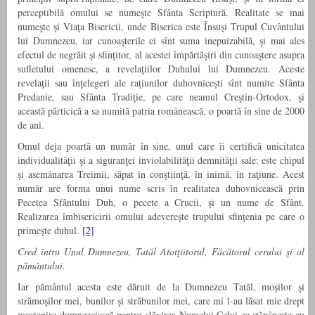
perceptibilă omului se numeşte Sfânta Scriptură. Realitate se mai
numeşte şi Viaţa Bisericii, unde Biserica este Însuşi Trupul Cuvântului
lui Dumnezeu, iar cunoaşterile ei sînt suma inepuizabilă, şi mai ales
efectul de negrăit şi sfinţitor, al acestei împărtăşiri din cunoaştere asupra
sufletului omenesc, a revelaţiilor Duhului lui Dumnezeu. Aceste
revelaţii sau înţelegeri ale raţiunilor duhovniceşti sînt numite Sfânta
Predanie, sau Sfânta Tradiţie, pe care neamul Creştin-Ortodox, şi
această părticică a sa numită patria românească, o poartă în sine de 2000
de ani.
Omul deja poartă un număr în sine, unul care îi certifică unicitatea
individualităţii şi a siguranţei inviolabilităţii demnităţii sale: este chipul
şi asemănarea Treimii, săpat în conştiinţă, în inimă, în raţiune. Acest
număr are forma unui nume scris în realitatea duhovnicească prin
Pecetea Sfântului Duh, o pecete a Crucii, şi un nume de Sfânt.
Realizarea îmbisericirii omului adevereşte trupului sfinţenia pe care o
primeşte duhul.
[2]
Cred întru Unul Dumnezeu, Tatăl Atotţiitorul, Făcătorul cerului şi al
pământului.
Iar pământul acesta este dăruit de la Dumnezeu Tatăl, moşilor şi
strămoşilor mei, bunilor şi străbunilor mei, care mi l-au lăsat mie drept
moştenire dumnezeiască pentru slăvirea Numelui Celui ce stăpâneşte cu