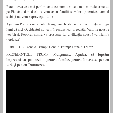
Putem avea cea mai performantă economie și cele mai mortale arme de
pe Pământ, dar, dacă nu vom avea familii și valori puternice, vom fi
slabi și nu vom supraviețui. (…)
Așa cum Polonia nu a putut fi îngenuncheată, azi declar în fața întregii
lumi că nici Occidentul nu va fi îngenuncheat vreodată. Valorile noastre
vor birui. Poporul nostru va prospera. Iar civilizația noastră va triumfa
(Aplauze).
PUBLICUL: Donald Trump! Donald Trump! Donald Trump!
ulțumesc. Așadar, să luptăm
PREȘEDINTELE TRUMP: M
împreună ca polonezii – pentru familie, pentru libertate, pentru
țară și pentru Dumnezeu.