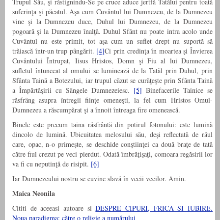
Trupul Său, şi răstignindu-Se pe cruce aduce jertfă Tatălui pentru toată
suferinţa şi păcatul. Aşa cum Cuvântul lui Dumnezeu, de la Dumnezeu
vine şi la Dumnezeu duce, Duhul lui Dumnezeu, de la Dumnezeu
pogoară şi la Dumnezeu înalţă. Duhul Sfânt nu poate intra acolo unde
Cuvântul nu este primit, tot aşa cum un suflet drept nu suportă să
trăiască într-un trup pângărit.
[4]
Ci prin credinţa în moartea şi Învierea
Cuvântului Întrupat, Iisus Hristos, Domn şi Fiu al lui Dumnezeu,
sufletul întunecat al omului se luminează de la Tatăl prin Duhul, prin
Sfânta Taină a Botezului, iar trupul căzut se curăţeşte prin Sfânta Taină
a Împărtăşirii cu Sângele Dumnezeiesc.
[5]
Binefacerile Tainice se
răsfrâng asupra întregii fiinţe omeneşti, la fel cum Hristos Omul-
Dumnezeu a răscumpărat şi a înnoit întreaga fire omenească.
Binele este precum taina răsfrântă din potirul fotonului: este lumină
dincolo de lumină. Ubicuitatea melosului său, deşi reflectată de răul
care, opac, n-o primeşte, se deschide conştiinţei ca două braţe de tată
către fiul crezut pe veci pierdut. Odată îmbrăţişaţi, comoara regăsirii lor
va fi cu neputinţă de risipit.
[6]
Iar Dumnezeului nostru se cuvine slavă în vecii vecilor. Amin.
Maica Neonila
Cititi de aceeasi autoare si
DESPRE CIPURI, FRICA SI IUBIRE.
Noua paradigma: către o religie a numărului