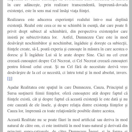
în care adânceşte, prin realizare transcendentă, împreună-dovada
existenţei, este în sens mai real însăşi viaţa fiinţei.
Realizarea este aducerea experienţei realului într-o mai deplină
existenţă. Realul este ceea ce nu se schimbă în esenţă, dar care poate fi
privit drept subiect al schimbării, din perspectiva existenţelor care
insistă pe subiectivitatea lor. Astfel, Dumnezeu Care este în mod
desăvârşit neschimbător şi neschimbat, îngăduie şi doreşte ca subiecţii,
fiinţele create, să-L poată experia şi cunoaşte în măsura în care acestea o
doresc şi Îi îngăduie Lui să le arate despre Sine. Căci nu cel creat
creează cunoaşteri despre Cel Necreat, ci Cel Necreat creează cunoaşteri
pentru folosul celui creat. Şi nu Cel fără de necesitate derivă vreo
desăvârşire de la cel ce necesită, ci întru totul şi în mod absolut, invers.
[1]
Aşadar Realitatea este spaţiul în care Dumnezeu, Cauza, Principiul şi
Sursa susţinerii fiimii fiinţelor, oferă cunoaştere atât despre faptul că
fiinţele există, cât şi despre faptul că această existenţă le este dată şi nu
este cauzată de ele însele, şi despre relaţia dintre existenţa fiinţelor şi
Cauza lor, împreună cu toate relaţionările posibile dintre acestea.
Această Realitate nu se poate făuri în mod artificial sau deriva în mod
natural de către om, ci este instituită în mod trans-natural şi derivată din
principii supra-raţionale, de către Dumnezeu Însuşi, şi în forma ei