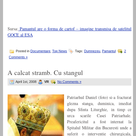
Sursa:
Pamantul are o forma de cartof – imagine transmisa de satelitul
GOCE al ESA
Posted in
Documentare
,
Top News
Tags:
Dumnezeu
,
Pamantul
2
Comments »
A calcat stramb. Cu stangul
April 1st, 2008
VR
No Comments »
Patriarhul Daniel (foto) si-a fracturat
glezna stanga, duminica, imediat
dupa Sfinta Liturghie, in timp ce
urca scarile Casei Patriarhale.
Preafericitul a fost internat la
Spitalul Militar din Bucuresti unde a
suferit o interventie chirurgicala,