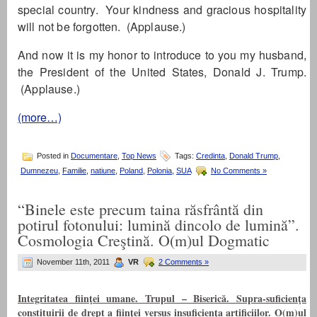
special country. Your kindness and gracious hospitality
will not be forgotten. (Applause.)
And now it is my honor to introduce to you my husband,
the President of the United States, Donald J. Trump.
(Applause.)
(more…)
Posted in
Documentare
,
Top News
Tags:
Credinta
,
Donald Trump
,
Dumnezeu
,
Familie
,
natiune
,
Poland
,
Polonia
,
SUA
No Comments »
“Binele este precum taina răsfrântă din
potirul fotonului: lumină dincolo de lumină”.
Cosmologia Creştină. O(m)ul Dogmatic
November 11th, 2011
VR
2 Comments »
Integritatea fiinţei umane. Trupul – Biserică. Supra-suficienţa
constituirii de drept a fiinţei versus insuficienţa artificiilor. O(m)ul