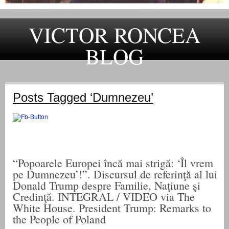
VICTOR RONCEA
BLOG
„ADEVARUL RAMANE, ORICARE AR FI SOARTA SLUJITORILOR SAI" – GH. I. B.
Posts Tagged ‘Dumnezeu’
“Popoarele Europei încă mai strigă: ‘Îl vrem
pe Dumnezeu’!”. Discursul de referinţă al lui
Donald Trump despre Familie, Naţiune şi
Credinţă. INTEGRAL / VIDEO via The
White House. President Trump: Remarks to
the People of Poland