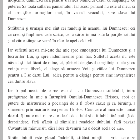
puterea Sa toată suflarea pământului. Iar acest pământ nu este al meu, ci
al urmaşilor urmaşilor mei, în veacul veacului, spre slava lui
Dumnezeu.
Străbunii şi urmaşii mei sînt cei rânduiţi în neamul lui Dumnezeu: cei
ce cred şi împlinesc cele scrise, cei a căror inimă bate la porţile raiului
şi al căror sânge se varsă în râurile apei celei vii.
Iar sufletul acesta mi-este dat mie spre cunoaşterea lui Dumnezeu şi a
lucrurilor Lui, şi spre îndumnezeire prin har. Sufletul acesta nu este
născut şi nici făcut de mine, ci, păstorit de glasul conştiinţei mele şi cu
voinţa mea liberă, el alege să urmeze Voii şi căilor lui Dumnezeu
pentru a I se dărui Lui, adică pentru a câştiga pentru sine înveşnicirea
cea dintru slavă.
Iar trupul acesta de carne este dat de Dumnezeu sufletului, întru
prefigurare în mic a Întrupării Omului-Dumnezeu Hristos, apoi ca
putere de mărturisire a pocăinţei de a fi (fost) căzut şi ca biruinţă a
smereniei prin mărturisirea pentru Hristos. Ceea ce e al meu este numai
dorul
. Şi nu e mai mare dor decât de a iubi şi a fi iubit fără putinţă de
desprindere, fără sfârşit al zămislirii roadelor duhului, fără pavăză
Cuvântului mărturisit, căci liber devenirii nu e decât acela ce
este
.
Străin inimii este glasul îndoielii, străină minţii – voia care se