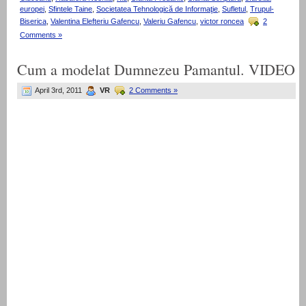
europei
,
Sfintele Taine
,
Societatea Tehnologică de Informaţie
,
Sufletul
,
Trupul-
Biserica
,
Valentina Elefteriu Gafencu
,
Valeriu Gafencu
,
victor roncea
2
Comments »
Cum a modelat Dumnezeu Pamantul. VIDEO
April 3rd, 2011
VR
2 Comments »