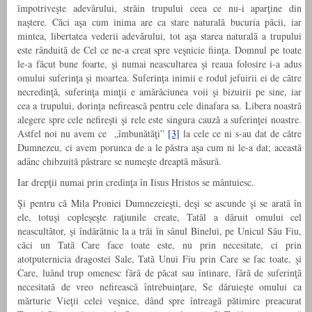
împotriveşte adevărului, străin trupului ceea ce nu-i aparţine din
naştere. Căci aşa cum inima are ca stare naturală bucuria păcii, iar
mintea, libertatea vederii adevărului, tot aşa starea naturală a trupului
este rânduită de Cel ce ne-a creat spre veşnicie fiinţa. Domnul pe toate
le-a făcut bune foarte, şi numai neascultarea şi reaua folosire i-a adus
omului suferinţa şi moartea. Suferinţa inimii e rodul jefuirii ei de către
necredinţă, suferinţa minţii e amărăciunea voii şi bizuirii pe sine, iar
cea a trupului, dorinţa nefirească pentru cele dinafara sa. Libera noastră
alegere spre cele nefireşti şi rele este singura cauză a suferinţei noastre.
Astfel noi nu avem ce „îmbunătăţi”
[3]
la cele ce ni s-au dat de către
Dumnezeu, ci avem porunca de a le păstra aşa cum ni le-a dat; această
adânc chibzuită păstrare se numeşte dreaptă măsură.
Iar drepţii numai prin credinţa în Iisus Hristos se mântuiesc.
Şi pentru că Mila Proniei Dumnezeieşti, deşi se ascunde şi se arată în
ele, totuşi copleşeşte raţiunile create, Tatăl a dăruit omului cel
neascultător, şi îndărătnic la a trăi în sânul Binelui, pe Unicul Său Fiu,
căci un Tată Care face toate este, nu prin necesitate, ci prin
atotputernicia dragostei Sale, Tată Unui Fiu prin Care se fac toate, şi
Care, luând trup omenesc fără de păcat sau întinare, fără de suferinţă
necesitată de vreo nefirească întrebuinţare, Se dăruieşte omului ca
mărturie Vieţii celei veşnice, dând spre întreagă pătimire preacurat