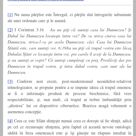
[1]
Nu suma părţilor este Întregul, ci părţile sînt întregurile subsumate
ale unei ordonate care şi le asumă.
[2]
I Corinteni 3:16
Au nu ştiţi că sunteţi casa lui Dumnezeu? Şi
Duhul lui Dumnezeu locuieşte întru voi?
De va strica cineva casa lui
Dumnezeu, strica-l-va pe acela Dumnezeu; căci Casa lui Dumnezeu
Sfântă este, care sunteţi voi.
6:19Au nu ştiţi că trupul vostru este lăcaş
Duhului Sfânt ce locuieşte întru voi, pre carele îl aveţi de la Dumnezeu,
şi nu sunteţi ai voştri? Că sunteţi cumpăraţi cu preţ. Proslăviţi dar pre
Dumnezeu în trupul vostru, şi întru duhul vostru, care sunt ale lui
Dumnezeu.
[3]
Conform noii erezii, post-modernismul neonihilist-relativist
tehnologizator, se propune pentru a se impune ideea că trupul omenesc
ar fi o informaţie produsă de procese biochimice, fără vreo
respectabilitate, şi, mai mult, că trupul ar trebui îmbunătăţit prin
„altoirea” lui cu dispozitive cibernetice. Biserica neagă vehement o
asemenea concepţie.
[4]
Ceea ce este Sfânt sfinţeşte numai ceea ce doreşte să fie sfinţit, adică
pe cel ce recunoaşte sfinţenia, prin faptul că această nevoie ontologic
sădită în firea omenească este şi îşi găseşte un răspuns imediat în