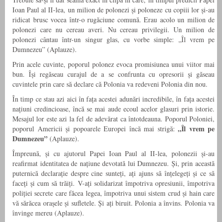
Ioan Paul al II-lea, un milion de polonezi și poloneze cu copiii lor și-au
ridicat brusc vocea într-o rugăciune comună. Erau acolo un milion de
polonezi care nu cereau averi. Nu cereau privilegii. Un milion de
polonezi cântau într-un singur glas, cu vorbe simple: „Îl vrem pe
Dumnezeu” (Aplauze).
Prin acele cuvinte, poporul polonez evoca promisiunea unui viitor mai
bun. Își regăseau curajul de a se confrunta cu opresorii și găseau
cuvintele prin care să declare că Polonia va redeveni Polonia din nou.
În timp ce stau azi aici în fața acestei adunări incredibile, în fața acestei
națiuni credincioase, încă se mai aude ecoul acelor glasuri prin istorie.
Mesajul lor este azi la fel de adevărat ca întotdeauna. Poporul Poloniei,
„Îl vrem pe
poporul Americii și popoarele Europei încă mai strigă:
Dumnezeu”
(Aplauze).
Împreună, și cu ajutorul Papei Ioan Paul al II-lea, polonezii și-au
reafirmat identitatea de națiune devotată lui Dumnezeu. Și, prin această
puternică declarație despre cine sunteți, ați ajuns să înțelegeți și ce să
faceți și cum să trăiți. V-ați solidarizat împotriva opresiunii, împotriva
poliției secrete care făcea legea, împotriva unui sistem crud și hain care
vă sărăcea orașele și sufletele. Și ați biruit. Polonia a învins. Polonia va
învinge mereu (Aplauze).