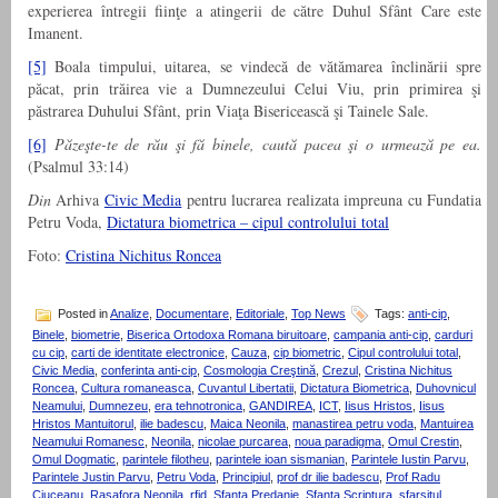
experierea întregii fiinţe a atingerii de către Duhul Sfânt Care este
Imanent.
[5]
Boala timpului, uitarea, se vindecă de vătămarea înclinării spre
păcat, prin trăirea vie a Dumnezeului Celui Viu, prin primirea şi
păstrarea Duhului Sfânt, prin Viaţa Bisericească şi Tainele Sale.
[6]
Păzeşte-te de rău şi fă binele, caută pacea şi o urmează pe ea.
(Psalmul 33:14)
Din
Arhiva
Civic Media
pentru lucrarea realizata impreuna cu Fundatia
Petru Voda,
Dictatura biometrica – cipul controlului total
Foto:
Cristina Nichitus Roncea
Posted in
Analize
,
Documentare
,
Editoriale
,
Top News
Tags:
anti-cip
,
Binele
,
biometrie
,
Biserica Ortodoxa Romana biruitoare
,
campania anti-cip
,
carduri
cu cip
,
carti de identitate electronice
,
Cauza
,
cip biometric
,
Cipul controlului total
,
Civic Media
,
conferinta anti-cip
,
Cosmologia Creştină
,
Crezul
,
Cristina Nichitus
Roncea
,
Cultura romaneasca
,
Cuvantul Libertatii
,
Dictatura Biometrica
,
Duhovnicul
Neamului
,
Dumnezeu
,
era tehnotronica
,
GANDIREA
,
ICT
,
Iisus Hristos
,
Iisus
Hristos Mantuitorul
,
ilie badescu
,
Maica Neonila
,
manastirea petru voda
,
Mantuirea
Neamului Romanesc
,
Neonila
,
nicolae purcarea
,
noua paradigma
,
Omul Crestin
,
Omul Dogmatic
,
parintele filotheu
,
parintele ioan sismanian
,
Parintele Iustin Parvu
,
Parintele Justin Parvu
,
Petru Voda
,
Principiul
,
prof dr ilie badescu
,
Prof Radu
Ciuceanu
,
Rasafora Neonila
,
rfid
,
Sfanta Predanie
,
Sfanta Scriptura
,
sfarsitul