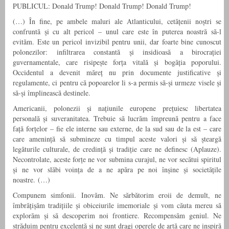
PUBLICUL: Donald Trump! Donald Trump! Donald Trump!
(…) În fine, pe ambele maluri ale Atlanticului, cetățenii noștri se
confruntă și cu alt pericol – unul care este în puterea noastră să-l
evităm. Este un pericol invizibil pentru unii, dar foarte bine cunoscut
polonezilor: infiltrarea constantă și insidioasă a birocrației
guvernamentale, care risipește forța vitală și bogăția poporului.
Occidentul a devenit măreț nu prin documente justificative și
regulamente, ci pentru că popoarelor li s-a permis să-și urmeze visele și
să-și împlinească destinele.
Americanii, polonezii și națiunile europene prețuiesc libertatea
personală și suveranitatea. Trebuie să lucrăm împreună pentru a face
față forțelor – fie ele interne sau externe, de la sud sau de la est – care
care amenință să submineze cu timpul aceste valori și să șteargă
legăturile culturale, de credință și tradiție care ne definesc (Aplauze).
Necontrolate, aceste forțe ne vor submina curajul, ne vor secătui spiritul
și ne vor slăbi voința de a ne apăra pe noi înșine și societățile
noastre. (…)
Compunem simfonii. Inovăm. Ne sărbătorim eroii de demult, ne
îmbrățișăm tradițiile și obiceiurile imemoriale și vom căuta mereu să
explorăm și să descoperim noi frontiere. Recompensăm geniul. Ne
străduim pentru excelență și ne sunt dragi operele de artă care ne inspiră