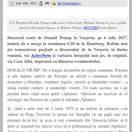
July 10th, 2017
VR
No Comments »
U.S. President Donald Trump walks next to First Lady Melania Trump to give a public
speech at Krasinski Square, in Warsaw, Poland.
REUTERS
/Carlos Barria
Discursul rostit de Donald Trump la Varșovia, pe 6 iulie 2017,
înainte de a merge la reuniunea G20 de la Hamburg. Redăm mai
jos transcrierea parțială a discursului de la Varșovia în limba
română, via
ActiveNews
şi varianta integrală mai jos, în original,
via Casa Albă, împreună cu filmarea evenimentului:
DONALD TRUMP: De-a lungul deceniilor de regim comunist, Polonia
și alte națiuni captive ale Europei au suferit o campanie brutală de
demolare a libertății, credinței, legilor, istoriei și identității voastre – a
însăși esenței culturii și umanității voastre. Cu toate acestea, nu v-ați
pierdut nicio clipă acest spirit (Aplauze). Opresorii au încercat să vă
înfrângă, dar Polonia nu a putut fi înfrântă (Aplauze).
Și, când a sosit ziua de 2 iunie 1979 și un milion de polonezi s-au
adunat în Piața Victoriei la prima lor liturghie cu un papă care era
polonez de-al lor, în acea zi toți comuniștii din Varșovia tebuie să fi
știut că sistemul lor opresiv avea să se prăbușească în curând (Aplauze).
Trebuie să-și fi dat seama exact în clipa în care, în timpul predicii Papei