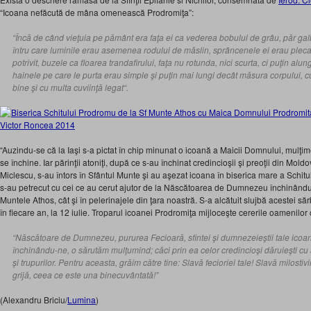
“Icoana nefăcută de mâna omenească Prodromiţa”:
“
Încă de când vieţuia pe pământ era faţa ei ca vederea bobului de grâu, păr galb
întru care luminile erau asemenea rodului de măslin, sprâncenele ei erau pleca
potrivit, buzele ca floarea trandafirului, faţa nu rotunda, nici scurta, ci puţin alun
hainele pe care le purta erau simple şi puţin mai lungi decât măsura corpului, c
bine şi cu multa cuviinţă legat
“.
“Auzindu-se că la Iaşi s-a pictat în chip minunat o icoană a Maicii Domnului, mulţim
se închine. Iar părinţii atoniţi, după ce s-au închinat credincioşii şi preoţii din Moldo
Miclescu, s-au întors în Sfântul Munte şi au aşezat icoana în biserica mare a Schi
s-au petrecut cu cei ce au cerut ajutor de la Născătoarea de Dumnezeu închinându-
Muntele Athos, cât şi în pelerinajele din ţara noastră. S-a alcătuit slujbă acestei să
în fiecare an, la 12 iulie. Troparul icoanei Prodromiţa mijloceşte cererile oamenilor
“Născătoare de Dumnezeu, pururea Fecioară, sfintei şi dumnezeieştii tale icoan
închinându-ne, o sărutăm mulţumind; căci prin ea celor credincioşi dăruieşti cu 
şi trupurilor. Pentru aceasta, grăim către tine: Slavă fecioriei tale! Slavă milostivir
grijă, ceea ce este una binecuvântată!”
(Alexandru Briciu/
Lumina
)