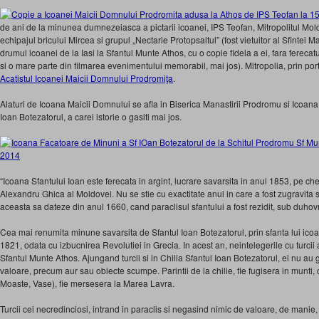
de ani de la minunea dumnezeiasca a pictarii icoanei, IPS Teofan, Mitropolitul Mol
echipajul bricului Mircea si grupul „Nectarie Protopsaltul” (fost vietuitor al Sfintei
drumul icoanei de la Iasi la Sfantul Munte Athos, cu o copie fidela a ei, fara ferecatu
si o mare parte din filmarea evenimentului memorabil, mai jos). Mitropolia, prin port
Acatistul Icoanei Maicii Domnului Prodromiţa
.
Alaturi de Icoana Maicii Domnului se afla in Biserica Manastirii Prodromu si Icoana
Ioan Botezatorul, a carei istorie o gasiti mai jos.
“Icoana Sfantului Ioan este ferecata in argint, lucrare savarsita in anul 1853, pe ch
Alexandru Ghica al Moldovei. Nu se stie cu exactitate anul in care a fost zugravita s
aceasta sa dateze din anul 1660, cand paraclisul sfantului a fost rezidit, sub duhovni
Cea mai renumita minune savarsita de Sfantul Ioan Botezatorul, prin sfanta lui icoa
1821, odata cu izbucnirea Revolutiei in Grecia. In acest an, neintelegerile cu turcii
Sfantul Munte Athos. Ajungand turcii si in Chilia Sfantul Ioan Botezatorul, ei nu au 
valoare, precum aur sau obiecte scumpe. Parintii de la chilie, fie fugisera in munti,
Moaste, Vase), fie mersesera la Marea Lavra.
Turcii cei necredinciosi, intrand in paraclis si negasind nimic de valoare, de manie