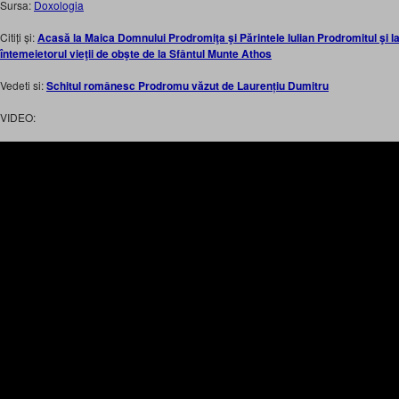
Sursa:
Doxologia
Citiți și:
Acasă la Maica Domnului Prodromiţa şi Părintele Iulian Prodromitul şi l
întemeietorul vieţii de obşte de la Sfântul Munte Athos
Vedeti si:
Schitul românesc Prodromu văzut de Laurențiu Dumitru
VIDEO: