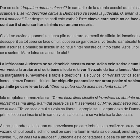
Dar ce este
“dreptatea dumnezeiasca”
? In cantarile de la utre­nia acestei duminici
scaunele si se vor deschide cartile si Dumnezeu va sedea la judecata. O, amar va fi
va fi atuncea!”
Dar despre ce carti este vorba?
Este cineva care scrie tot ce face
sunt carti si este scriitor si nimic nu ramane nescris.
Si aici se cuvine a pomeni un lucru plin de mirare: oamenii de stiinta, tot iscodind sa
descoperit ca tot ceea ce face omul, tot ceea ce gandeste si vorbeste, dar absolut t
mai ascunsa a omului; se inscriu in adincul fiintei noastre ca intr-o carte. Astfel, noi
ce o scriem. Mare taina se ascunde aici !
La infricosata Judecata se va deschide aceasta carte, adica cele scrise acum i
vor vedea la aratare: si cele bune si cele rele vor fi vazute de toata lumea.
Atunc
ca margaritarele, nevointele si faptele dreptilor si ale cuviosilor
“vor straluci ca soa
incredinteaza Domnul Hristos.
Iar chipurile pacatosilor vor arata pocite si schim
patimile pe care le-au facut.
“Cine va putea rabda acea nesuferita rusine!”
Iata dreptatea dumnezeiasca.
“Te-am facut fiinta cinstita si inzestrata cu libertate 
indraznit sa ma ating; ti-am dat putere ca sa fii asemenea cu Mine, dumnezeu prin h
ce ai ales!”
Tot ce face omul cu voia sa libera il apropie sau il departeaza de Du
prin tot ceea ce inscrie el in cartea vietii sale cu care se va infatisa la Judecata.
Atunci, uitandu-se la icoana dumnezeiasca pe care trebuia sa o realizeze, cu daru
vazand chipul pocit si schimonosit pe care l-a fau­rit in viata sa de pacat, omul sing
cuvine.
“O, ce ceas va fi atuncea!”
Judecata este constatarea a ceea ce am facut no