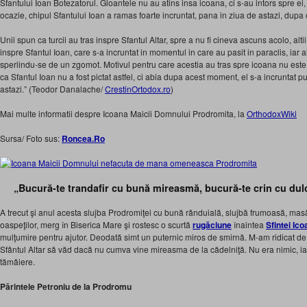
Sfantului Ioan Botezatorul. Gloantele nu au atins insa icoana, ci s-au intors spre ei
ocazie, chipul Sfantului Ioan a ramas foarte incruntat, pana in ziua de astazi, dup
Unii spun ca turcii au tras inspre Sfantul Altar, spre a nu fi cineva ascuns acolo, alt
inspre Sfantul Ioan, care s-a incruntat in momentul in care au pasit in paraclis, iar a
speriindu-se de un zgomot. Motivul pentru care acestia au tras spre icoana nu este i
ca Sfantul Ioan nu a fost pictat astfel, ci abia dupa acest moment, el s-a incruntat 
astazi.” (Teodor Danalache/
CrestinOrtodox.ro
)
Mai multe informatii despre Icoana Maicii Domnului Prodromita, la
OrthodoxWiki
Sursa/ Foto sus:
Roncea.Ro
„Bucură-te trandafir cu bună mireasmă, bucură-te crin cu dul
A trecut şi anul acesta slujba Prodromiţei cu bună rânduială, slujbă frumoasă, m
oaspeţilor, merg în Biserica Mare şi rostesc o scurtă
rugăciune
înaintea
Sfintei Ic
mulţumire pentru ajutor. Deodată simt un puternic miros de smirnă. M-am ridicat de
Sfân­tul Altar să văd dacă nu cumva vine mireasma de la cădelniţă. Nu era nimic, 
tămâiere.
Părintele Petroniu de la Prodromu