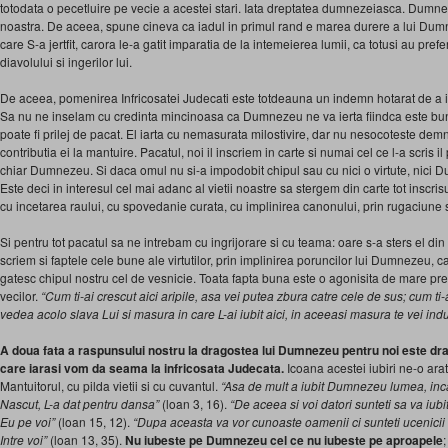
totodata o pecetluire pe ve­cie a acestei stari. Iata dreptatea dumnezeiasca. Du
noastra. De aceea, spune cineva ca iadul in primul rand e marea durere a lui Dumn
care S-a jertfit, carora le-a gatit imparatia de la intemeierea lumii, ca totusi au prefer
diavolului si ingerilor lui.
De aceea, pomenirea Infricosatei Judecati este totdeauna un indemn hotarat de a 
Sa nu ne inselam cu credinta mincinoasa ca Dumnezeu ne va ierta fiindca este bun 
poate fi prilej de pacat. El iarta cu nemasurata milostivire, dar nu nesocoteste demnit
contributia ei la mantuire. Pacatul, noi il inscriem in carte si numai cel ce l-a scris il 
chiar Dumnezeu. Si daca omul nu si-a impodobit chipul sau cu nici o virtute, nici
Este deci in interesul cel mai adanc al vietii noastre sa stergem din carte tot inscri
cu incetarea raului, cu spovedanie curata, cu implinirea canonului, prin rugaciune s
Si pentru tot pacatul sa ne intrebam cu ingrijorare si cu teama: oare s-a sters el din
scriem si fap­tele cele bune ale virtutilor, prin implinirea poruncilor lui Dum­nezeu,
gatesc chipul nostru cel de vesnicie. Toata fapta buna este o agonisita de mare pre
vecilor.
“Cum ti-ai crescut aici aripile, asa vei putea zbura catre cele de sus; cum ti-a
vedea acolo slava Lui si masura in care L-ai iubit aici, in aceeasi masura te vei ind
A doua fata a raspunsului nostru la dragostea lui Dumnezeu pentru noi este dr
care iarasi vom da seama la infricosata Judecata.
Icoana acestei iubiri ne-o ara
Mantuitorul, cu pilda vietii si cu cuvantul.
“Asa de mult a iubit Dumnezeu lumea, inca
Nascut, L-a dat pentru dansa”
(loan 3, 16).
“De aceea si voi datori sunteti sa va iubi
Eu pe voi”
(loan 15, 12).
“Dupa aceasta va vor cunoaste oamenii ci sunteti ucenicii
Intre voi”
(loan 13, 35).
Nu iubeste pe Dumnezeu cel ce nu iubeste pe aproapele