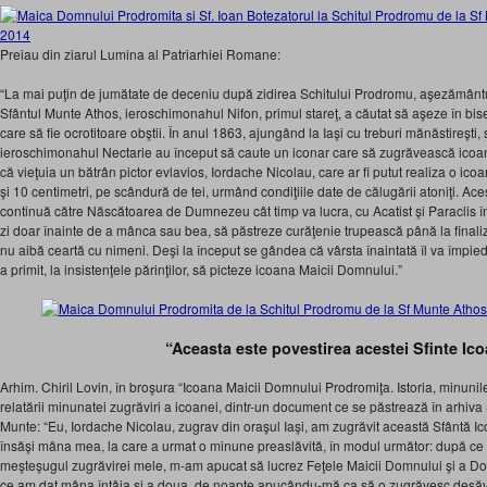
Preiau din ziarul Lumina al Patriarhiei Romane:
“La mai puţin de jumătate de deceniu după zidirea Schitului Prodromu, aşezământ
Sfântul Munte Athos, ieroschimonahul Nifon, primul stareţ, a căutat să aşeze în bi
care să fie ocrotitoare obştii. În anul 1863, ajungând la Iaşi cu treburi mănăstireşti, 
ieroschimonahul Nectarie au început să caute un iconar care să zugrăvească icoana
că vieţuia un bătrân pictor evlavios, Iordache Nicolau, care ar fi putut realiza o i
şi 10 centimetri, pe scândură de tei, urmând condiţiile date de călugării atoniţi. Ace
continuă către Născătoarea de Dumnezeu cât timp va lucra, cu Acatist şi Paraclis în 
zi doar înainte de a mânca sau bea, să păstreze curăţenie trupească până la finalizar
nu aibă ceartă cu nimeni. Deşi la început se gândea că vârsta înaintată îl va împie
a primit, la insistenţele părinţilor, să picteze icoana Maicii Domnului.”
“Aceasta este povestirea acestei Sfinte Ic
Arhim. Chiril Lovin, în broşura “Icoana Maicii Domnului Prodromiţa. Istoria, minunile 
relatării minunatei zugrăviri a icoanei, dintr-un document ce se păstrează în arhiva
Munte: “Eu, Iordache Nicolau, zugrav din oraşul Iaşi, am zugrăvit această Sfântă I
însăşi mâna mea, la care a urmat o minune preaslăvită, în modul următor: după ce
meşteşugul zugrăvirei mele, m-am apucat să lucrez Feţele Maicii Domnului şi a Do
ce am dat mâna întâia şi a doua, de noapte apucându-mă ca să o zugrăvesc desăvârş