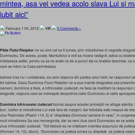
mintea, asa vei vedea acolo slava Lui si ma
iubit aici”
February 11th, 2012
VR
5 Comments »
Pilda Fiului Risipitor
ne va uimi cat va fi lumea, prin milosti­virea si negraita dragos
Dumnezeu. De aceea, poate, Mantuitorul a voit sa moara rastignit, adica cu bratele 
infatiseaza astfel, pentru ca sa ne arate ca de-a pururi sta cu bratele deschise, ca s
care se intorc la Casa parinteasca.
Iubirea insa nu-i unilaterala, ea cere raspuns din partea celui iubit, iar raspunsul cel
tot iubirea. Daca Duminica Fiului Risipitor ne-a pus inainte dragostea cea preamil
oameni, duminica a treia, a infricosatei Judecati, ne face sa meditam la raspunsu
dragoste; raspuns care se indreapta deopotriva catre Dumnezeu si catre aproape
Duminica Infricosatei Judecati
tocmai asupra acestei primejdii ne atrage atenti
bun, iubitor si mi­lostivirea Lui este fara de margini; dar totodata este nespus de dre
zice Psalmistul (Psalm 114, 5) si
“dreptatea Domnului ramane In veac”
, in curgere
mult milostivirea Sa cea nemarginita, dar va veni ziua cand Dumnezeu se va arata m
ziua infricosatei Judecati.
“Toti trebuie sa ne infatisam inaintea scaunului de judecat
(Romani 14, 10); atunci,
“Dumnezeu va judeca lumea cu dreptate, va judeca neamur