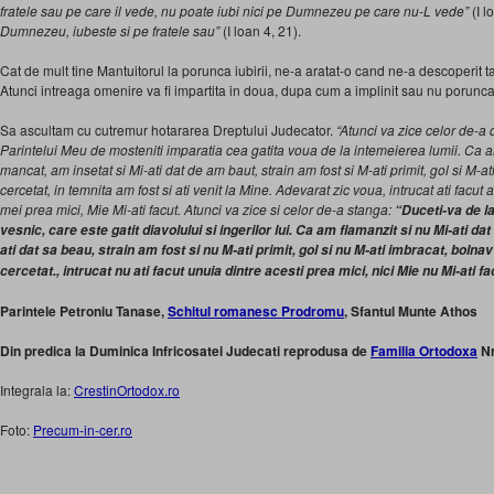
fratele sau pe care il vede, nu poate iubi nici pe Dumnezeu pe care nu-L vede”
(I l
Dumnezeu, iubeste si pe fra­tele sau”
(I loan 4, 21).
Cat de mult tine Mantuitorul la porunca iubirii, ne-a aratat-o cand ne-a descoperit t
Atunci intreaga omenire va fi impartita in doua, dupa cum a implinit sau nu porun­c
Sa ascultam cu cutremur hotararea Dreptului Judecator.
“Atunci va zice celor de-a 
Parintelui Meu de mosteniti imparatia cea gatita voua de la intemeierea lumii. Ca a
mancat, am insetat si Mi-ati dat de am baut, strain am fost si M-ati primit, gol si M-at
cercetat, in temnita am fost si ati venit la Mine. Adevarat zic voua, intrucat ati facut a
mei prea mici, Mie Mi-ati facut. Atunci va zice si celor de-a stanga:
“Duceti-va de la
vesnic, care este gatit diavolului si ingerilor lui. Ca am flamanzit si nu Mi-ati d
ati dat sa beau, strain am fost si nu M-ati primit, gol si nu M-ati imbracat, bolnav
cercetat., intrucat nu ati facut unuia dintre acesti prea mici, nici Mie nu Mi-ati fa
Parintele Petroniu Tanase,
Schitul romanesc Prodromu
, Sfantul Munte Athos
Din predica la Duminica Infricosatei Judecati reprodusa de
Familia Ortodoxa
Nr
Integrala la:
CrestinOrtodox.ro
Foto:
Precum-in-cer.ro