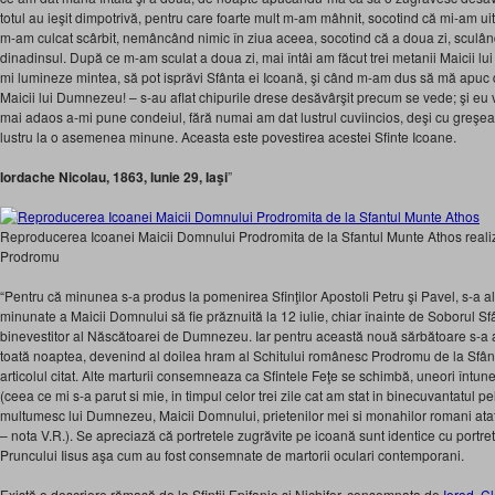
totul au ieşit dimpotrivă, pentru care foarte mult m-am mâhnit, socotind că mi-am uit
m-am culcat scârbit, nemâncând nimic în ziua aceea, socotind că a doua zi, scul
dinadinsul. După ce m-am sculat a doua zi, mai întâi am făcut trei metanii Maicii
mi lumineze mintea, să pot isprăvi Sfânta ei Icoană, şi când m-am dus să mă apuc d
Maicii lui Dumnezeu! – s-au aflat chipurile drese desăvârşit precum se vede; şi 
mai adaos a-mi pune condeiul, fără numai am dat lustrul cuviincios, deşi cu greşe
lustru la o asemenea minune. Aceasta este povestirea acestei Sfinte Icoane.
Iordache Nicolau, 1863, Iunie 29, Iaşi
”
Reproducerea Icoanei Maicii Domnului Prodromita de la Sfantul Munte Athos realiz
Prodromu
“Pentru că minunea s-a produs la pomenirea Sfinţilor Apostoli Petru şi Pavel, s-a 
minunate a Maicii Domnului să fie prăznuită la 12 iulie, chiar înainte de Soborul Sf
binevestitor al Născătoarei de Dumnezeu. Iar pentru această nouă sărbătoare s-a 
toată noaptea, devenind al doilea hram al Schitului românesc Prodromu de la Sfântu
articolul citat. Alte marturii consemneaza ca Sfintele Feţe se schimbă, uneori întu
(ceea ce mi s-a parut si mie, in timpul celor trei zile cat am stat in binecuvantatul 
multumesc lui Dumnezeu, Maicii Domnului, prietenilor mei si monahilor romani atat 
– nota V.R.). Se apreciază că portretele zugrăvite pe icoană sunt identice cu portret
Pruncului Iisus aşa cum au fost consemnate de martorii oculari contemporani.
Există o descriere rămasă de la Sfinţii Epifanie si Nichifor, consemnata de
Ierod. C