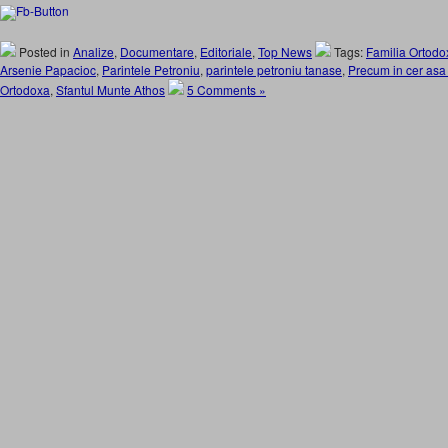
Posted in
Analize
,
Documentare
,
Editoriale
,
Top News
Tags:
Familia Ortodo
Arsenie Papacioc
,
Parintele Petroniu
,
parintele petroniu tanase
,
Precum in cer asa
Ortodoxa
,
Sfantul Munte Athos
5 Comments »