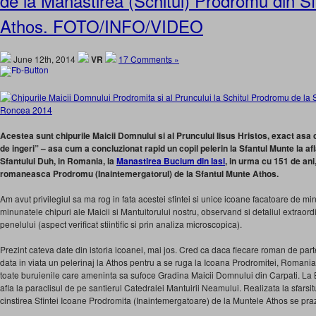
de la Manastirea (Schitul) Prodromu din S
Athos. FOTO/INFO/VIDEO
June 12th, 2014
VR
17 Comments »
Acestea sunt chipurile Maicii Domnului si al Pruncului Iisus Hristos, exact asa 
de ingeri” – asa cum a concluzionat rapid un copil pelerin la Sfantul Munte la afl
Sfantului Duh, in Romania, la
Manastirea Bucium din Iasi
, in urma cu 151 de an
romaneasca Prodromu (Inaintemergatorul) de la Sfantul Munte Athos.
Am avut privilegiul sa ma rog in fata acestei sfintei si unice icoane facatoare de mi
minunatele chipuri ale Maicii si Mantuitorului nostru, observand si detaliul extraord
penelului (aspect verificat stiintific si prin analiza microscopica).
Prezint cateva date din istoria icoanei, mai jos. Cred ca daca fiecare roman de pa
data in viata un pelerinaj la Athos pentru a se ruga la Icoana Prodromitei, Romani
toate buruienile care ameninta sa sufoce Gradina Maicii Domnului din Carpati. La B
afla la paraclisul de pe santierul Catedralei Mantuirii Neamului. Realizata la sfarsitu
cinstirea Sfintei Icoane Prodromita (Inaintemergatoare) de la Muntele Athos se praz