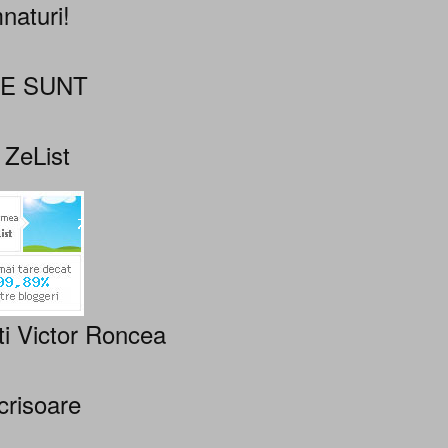
naturi!
NE SUNT
 ZeList
ti Victor Roncea
crisoare