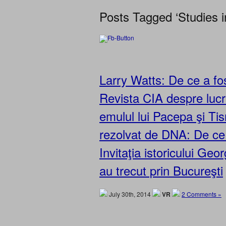
Posts Tagged ‘Studies in
Larry Watts: De ce a f
Revista CIA despre lucră
emulul lui Pacepa şi Ti
rezolvat de DNA: De ce 
Invitaţia istoricului Ge
au trecut prin Bucureşti
July 30th, 2014
VR
2 Comments »