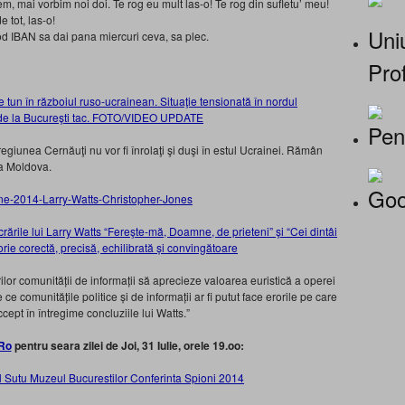
m, mai vorbim noi doi. Te rog eu mult las-o! Te rog din sufletu’ meu!
e tot, las-o!
Uniu
d IBAN sa dai pana miercuri ceva, sa plec.
Prof
tun în războiul ruso-ucrainean. Situaţie tensionată în nordul
ile de la Bucureşti tac. FOTO/VIDEO UPDATE
Pen
in regiunea Cernăuţi nu vor fi înrolaţi şi duşi în estul Ucrainei. Rămân
ca Moldova.
Goo
crările lui Larry Watts “Fereşte-mă, Doamne, de prieteni” şi “Cei dintâi
torie corectă, precisă, echilibrată și convingătoare
ilor comunității de informații să aprecieze valoarea euristică a operei
e comunitățile politice și de informații ar fi putut face erorile pe care
cept în întregime concluziile lui Watts.”
Ro
pentru seara zilei de Joi, 31 Iulie, orele 19.oo: