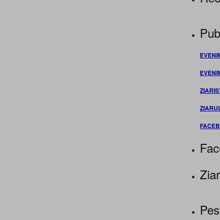
Publ
EVENI
EVENI
ZIARIS
ZIARU
FACE
Fac
Ziar
Pes