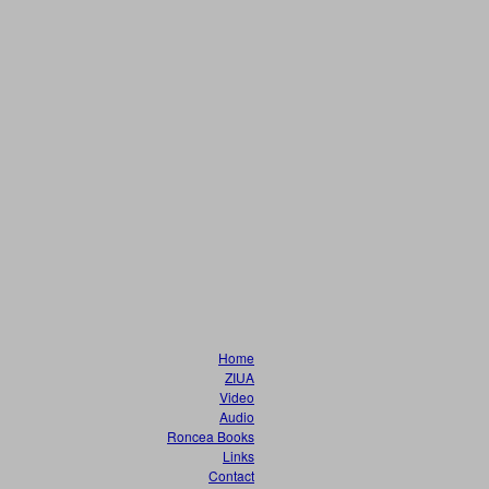
Home
ZIUA
Video
Audio
Roncea Books
Links
Contact