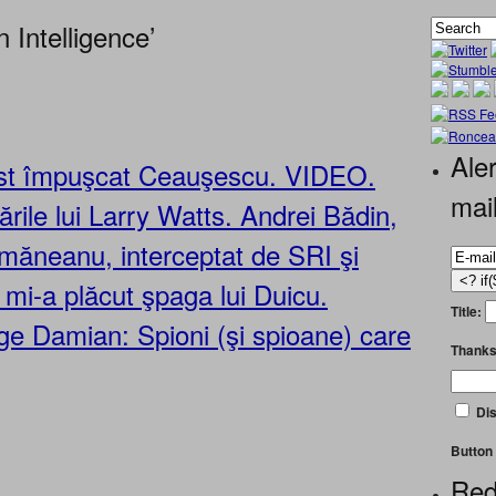
 Intelligence’
Aler
ost împuşcat Ceauşescu. VIDEO.
mai
rile lui Larry Watts. Andrei Bădin,
smăneanu, interceptat de SRI şi
mi-a plăcut şpaga lui Duicu.
Title:
orge Damian: Spioni (şi spioane) care
Thanks
Dis
Button 
Red