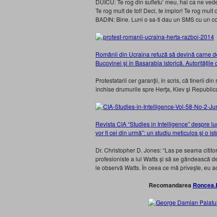
DUICU: Te rog din sufletu’ meu, hai ca ne vede
Te rog mult de tot! Deci, te implor! Te rog mult d
BADIN: Bine. Luni o sa-ti dau un SMS cu un co
Românii din Ucraina refuză să devină carne de 
Bucovinei şi în Basarabia istorică. Autorităţ
Protestatarii cer garanţii, în scris, că tinerii d
închise drumurile spre Herţa, Kiev şi Republi
Revista CIA “Studies in Intelligence” despre lu
vor fi cei din urmă”: un studiu meticulos şi o is
Dr. Christopher D. Jones: “Las pe seama cititor
profesioniste a lui Watts și să se gândească de c
le observă Watts. În ceea ce mă privește, eu ac
Recomandarea
Roncea.