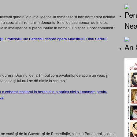
Pen
flectarii gandirii din intelligence-ul romanesc si transformarilor actuale
entru specialistii romani in domeniu. Este, de asemenea, de interes
Nea
e in intelligence si preocuparile in domeniu in spatiul post-comunist.”
neşti. Profesorul Ilie Badescu despre opera Maestrului Dinu Sararu
An 
 îndurerat Domnul de la Timpul conservatorilor de acum un veac şi
e tot ia şi lui nu i se dă nimic în schimb.”
a coborat tricolorul in berna si n-a aprins nici o lumanare pentru
sca
 se vadă şi de la Guvern, şi de Preşedinţie, şi de la Parlament, şi de la