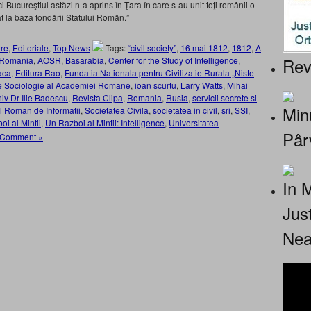
i Bucureştiul astăzi n-a aprins în Ţara în care s-au unit toţi românii o
 la baza fondării Statului Român.”
re
,
Editoriale
,
Top News
Tags:
“civil society”
,
16 mai 1812
,
1812
,
A
Rev
n Romania
,
AOSR
,
Basarabia
,
Center for the Study of Intelligence
,
aca
,
Editura Rao
,
Fundatia Nationala pentru Civilizatie Rurala „Niste
 de Sociologie al Academiei Romane
,
ioan scurtu
,
Larry Watts
,
Mihai
niv Dr Ilie Badescu
,
Revista Clipa
,
Romania
,
Rusia
,
servicii secrete si
Minu
ul Roman de Informatii
,
Societatea Civila
,
societatea in civil
,
sri
,
SSI
,
i al Mintii
,
Un Razboi al Mintii: Intelligence
,
Universitatea
Pâr
 Comment »
In 
Jus
Nea