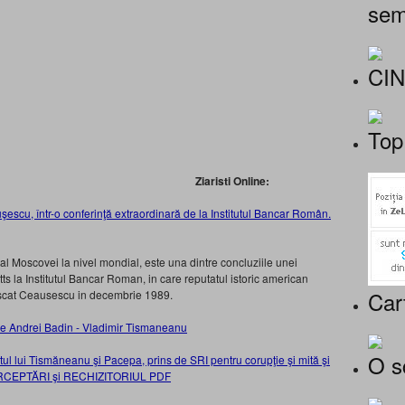
sem
CI
Top
Ziaristi Online:
şescu, într-o conferinţă extraordinară de la Institutul Bancar Român.
al Moscovei la nivel mondial, este una dintre concluziile unei
ts la Institutul Bancar Roman, in care reputatul istoric american
Car
puscat Ceausescu in decembrie 1989.
O s
ul lui Tismăneanu şi Pacepa, prins de SRI pentru corupţie şi mită şi
INTERCEPTĂRI şi RECHIZITORIUL PDF