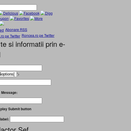
Abonare RSS
Roncea.ro pe Twitter
te si informatii prin e-
l
'>
 Message:
play Submit button
label:
actor Șef