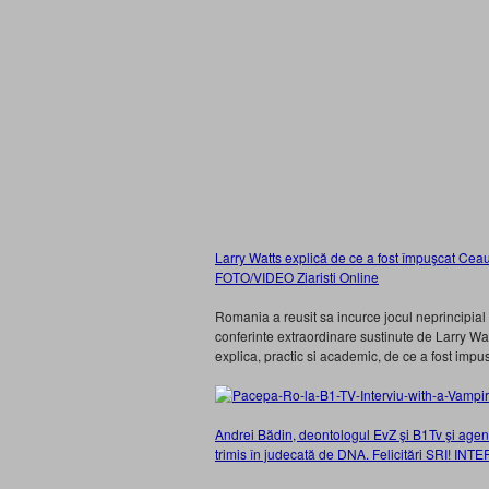
Larry Watts explică de ce a fost împuşcat Ceau
FOTO/VIDEO Ziaristi Online
Romania a reusit sa incurce jocul neprincipial 
conferinte extraordinare sustinute de Larry Wat
explica, practic si academic, de ce a fost im
Andrei Bădin, deontologul EvZ şi B1Tv şi agent
trimis în judecată de DNA. Felicitări SRI! 