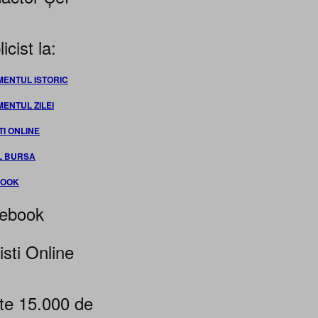
icist la:
MENTUL ISTORIC
MENTUL ZILEI
TI ONLINE
L BURSA
BOOK
ebook
isti Online
te 15.000 de