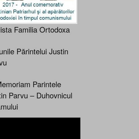
ista Familia Ortodoxa
nile Părintelui Justin
vu
Memoriam Parintele
tin Parvu – Duhovnicul
mului