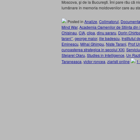
Moscova, şi de la Bucureşti. Îmi pare rău că nic
lumânare în memoria moldovenilor care au stat
Posted in
Analize
,
Colimatorul
,
Documenta
Mind War
,
Academia Oamenilor de Stiinta di
Chisinau
,
CIA
,
clipa
,
dinu sararu
,
Dorin Chirto
tarani’’
,
george maior
,
ilie badescu
,
Institutul
Eminescu
,
Mihai Ghimpu
,
Niste Tarani
,
Prof U
cunoasterea strategica in secolul XXI
,
Servici
Stejarel Olaru
,
Studies in Intelligence
,
Un Razbo
Taraneasca
,
victor roncea
,
ziaristi online
1