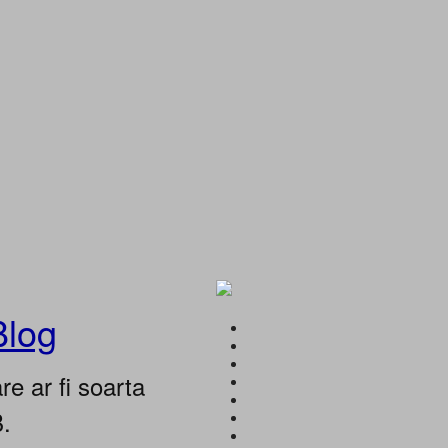
Blog
e ar fi soarta
B.