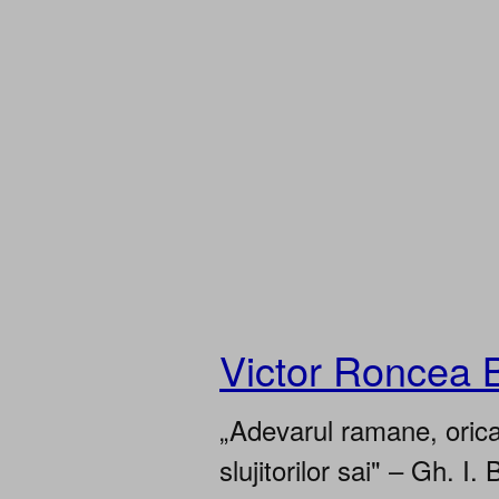
Victor Roncea 
„Adevarul ramane, oricar
slujitorilor sai" – Gh. I. 