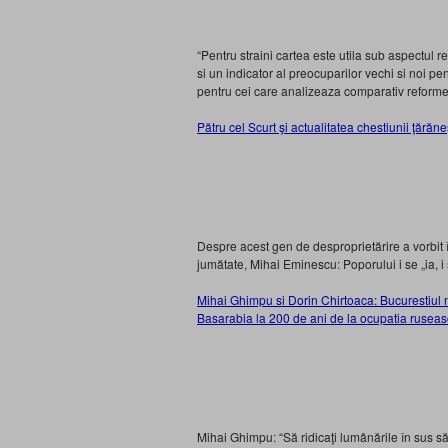
“Pentru straini cartea este utila sub aspectul re
si un indicator al preocuparilor vechi si noi p
pentru cei care analizeaza comparativ reformel
Pătru cel Scurt şi actualitatea chestiunii ţără
Despre acest gen de desproprietărire a vorbit
jumătate, Mihai Eminescu: Poporului i se „ia, i s
Mihai Ghimpu si Dorin Chirtoaca: Bucurestiul n-
Basarabia la 200 de ani de la ocupatia rusea
Mihai Ghimpu: “Să ridicaţi lumânările în sus să