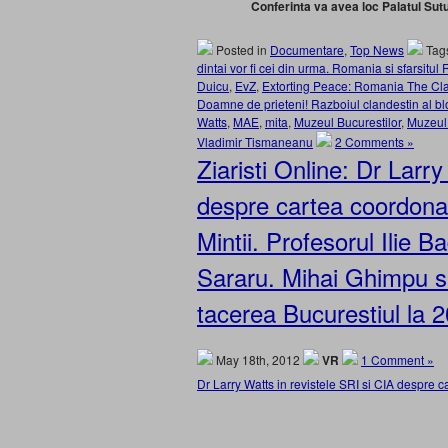
Conferinta va avea loc Palatul Sut
Posted in
Documentare
,
Top News
Tag
dintai vor fi cei din urma. Romania si sfarsitu
Duicu
,
EvZ
,
Extorting Peace: Romania The Cla
Doamne de prieteni! Razboiul clandestin al bl
Watts
,
MAE
,
mita
,
Muzeul Bucurestilor
,
Muzeul 
Vladimir Tismaneanu
2 Comments »
Ziaristi Online: Dr Larry
despre cartea coordona
Mintii. Profesorul Ilie
Sararu. Mihai Ghimpu si 
tacerea Bucurestiul la 
May 18th, 2012
VR
1 Comment »
Dr Larry Watts in revistele SRI si CIA despre 