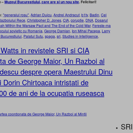
u –
Muzeul Bucurestiului, care are si un nou site
. Felicitari!
s:
"generalul rosu"
,
Adrian Duicu
,
Andrei Andracut
,
b1tv
,
Badin
,
Cei
l Razboiului Rece
,
Christopher D. Jones
,
CIA
,
coruptie
,
DNA
,
Dosarul
sh Within the Warsaw Pact and The End of the Cold War
,
Fereste-ma
ocului sovietic cu Romania
,
George Damian
,
Ion Mihai Pacepa
,
Larry
Bucurestiului
,
Palatul Sutu
,
spaga
,
sri
,
Studies in Intelligence
,
 Watts in revistele SRI si CIA
ta de George Maior, Un Razboi al
 Badescu despre opera Maestrului Dinu
Dorin Chirtoaca intristati de
200 de ani de la ocupatia ruseasca
cartea coordonata de George Maior, Un Razboi al Mintii
SRI