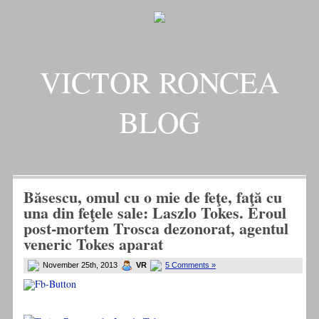
VICTOR RONCEA
BLOG
„ADEVARUL RAMANE, ORICARE AR FI SOARTA SLUJITORILOR SAI" – GH.
I. B.
Băsescu, omul cu o mie de feţe, faţă cu
una din feţele sale: Laszlo Tokes. Eroul
post-mortem Trosca dezonorat, agentul
veneric Tokes aparat
November 25th, 2013
VR
5 Comments »