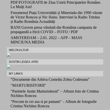
PDF/FOTOGRAFII de Ziua Unirii Principatelor Române.
La Mulți Ani!
Fenomenul Piața Universității și Mineriada din 1990 văzute
de Victor Roncea și Nic Hanu. Interviuri la Radio Trinitas
și Radio România Actualități
BANI Guvern presa vândută din România campania de
propagandă a fricii COVID – FOTO / PDF
AMSTERDAM – 2.01. 2022 – AFP – MASS
MINCIUNA MEDIA
WELTKULTUR
SUSTIN LEGEA APEI
MY LINKS
"Documente din Arhiva Corneliu Zelea Codreanu"
"MARTURISITORII"
"Parintele Justin Marturisitorul" – Album foto de Cristina
Nichitus Roncea
"Precum in cer asa si pe pamant" – Album de fotografie
Cristina Nichitus Roncea