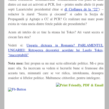
dintre cei mai cei activisti ai PCR, fost – printre multe altele (ii poate
sopti Lazariciului prezidential chiar si
dl Cioflanga de la “22”
) –
redactor la ziarul “Secera şi ciocanul” si cadru la Secţia de
Propagandă şi Agitaţie a CC al PCR? Ce realizare mai mare poate
exista in viata uneia dintre fetele palide ale presedintelui?
Acum ati inteles de ce tine la steaua lui Tokes? Ati vazut secera si
ciocan fara stea?
Vedeti si:
Ungaria dicteaza in Romania? PARLAMENTUL
UNGARIEI: Retragerea decoraţiei acordate lui Laszlo Tokes,
“inacceptabilă”
Nota mea:
Imi propun sa nu mai scriu editoriale politice. Mi-e prea
mare sila. Sa incercam sa vedem si lucrurile bune si frumoase din
aceasta tara, minunatii care se vor ridica, intotdeauna, deasupra
zoaielor si liftelor politice. Multumesc cititorilor, pentru intelegere.