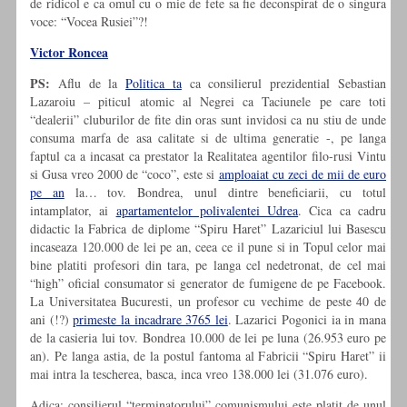
de ridicol e ca omul cu o mie de fete sa fie deconspirat de o singura
voce: “Vocea Rusiei”?!
Victor Roncea
PS:
Aflu de la
Politica ta
ca consilierul prezidential Sebastian
Lazaroiu – piticul atomic al Negrei ca Taciunele pe care toti
“dealerii” cluburilor de fite din oras sunt invidosi ca nu stiu de unde
consuma marfa de asa calitate si de ultima generatie -, pe langa
faptul ca a incasat ca prestator la Realitatea agentilor filo-rusi Vintu
si Gusa vreo 2000 de “coco”, este si
amploaiat cu zeci de mii de euro
pe an
la… tov. Bondrea, unul dintre beneficiarii, cu totul
intamplator, ai
apartamentelor polivalentei Udrea
. Cica ca cadru
didactic la Fabrica de diplome “Spiru Haret” Lazariciul lui Basescu
incaseaza 120.000 de lei pe an, ceea ce il pune si in Topul celor mai
bine platiti profesori din tara, pe langa cel nedetronat, de cel mai
“high” oficial consumator si generator de fumigene de pe Facebook.
La Universitatea Bucuresti, un profesor cu vechime de peste 40 de
ani (!?)
primeste la incadrare 3765 lei
. Lazarici Pogonici ia in mana
de la casieria lui tov. Bondrea 10.000 de lei pe luna (26.953 euro pe
an). Pe langa astia, de la postul fantoma al Fabricii “Spiru Haret” ii
mai intra la tescherea, basca, inca vreo 138.000 lei (31.076 euro).
Adica: consilierul “terminatorului” comunismului este platit de unul