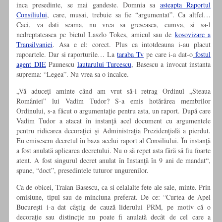
inca presedinte, se mai gandeste. Domnia sa
asteapta Raportul
Consiliului
, care, musai, trebuie sa fie “argumentat”. Ca altfel…
Caci, va dati seama, nu vrea sa greseasca, cumva, si sa-l
nedreptateasca pe bietul Laszlo Tokes, amicul sau de
k
osovizare a
Transilvaniei
. Asa e el: corect. Plus ca intotdeauna i-au placut
rapoartele. Dar si raporturile… La
taraba Tv
pe care i-a dat-o
fostul
agent DIE
Paunescu
lautarului Turcescu
, Basescu a invocat instanta
suprema: “Legea”. Nu vrea sa o incalce.
„Vă aduceţi aminte când am vrut să-i retrag Ordinul „Steaua
României” lui Vadim Tudor? S-a emis hotărârea membrilor
Ordinului, s-a făcut o argumentaţie pentru asta, un raport. După care
Vadim Tudor a atacat în instanţă acel document cu argumentele
pentru ridicarea decoraţiei şi Administraţia Prezidenţială a pierdut.
Eu emisesem decretul în baza acelui raport al Consiliului. În instanţă
a fost anulată aplicarea decretului. Nu o să repet asta fără să fiu foarte
atent. A fost singurul decret anulat în Instanţă în 9 ani de mandat“,
spune, “doct”, presedintele tuturor ungurenilor.
Ca de obicei, Traian Basescu, ca si celalalte fete ale sale, minte. Prin
omisiune, tipul sau de minciuna preferat. De ce: “Curtea de Apel
Bucureşti i-a dat câştig de cauză liderului PRM, pe motiv că o
decoraţie sau distincţie nu poate fi anulată decât de cel care a