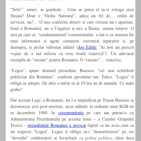
“Sefu'”, astazi, se gandeste… Cum ar putea el sa-si retraga siesi
Steaua? Doar e “Ordin National”, adica un fel de… ordin de
serviciu, nu?… O stea conferita abuziv si care oricum nu-i apartine,
fiind a Romaniei, nu a Ungariei si nici a Rusiei, muma tuturor. O
stea pe care el, “condamnatorul”comunismului, a dat-o cu manuta lui
unui informator si agent comunist, extremist separatist si, pe
deasupra, si prelat reformat infidel (
Joo Edith:
”Ai fost un pericol
veşnic de a mă infecta cu vreo boală venerică”). Un adevarat
exemplu de “onoare” pentru Romania. O “onoare”… venerica.
“Legea”, spune domnul presedinte Basescu, “cel mai echilibrat
politician din România”, conform aprodului sau, Tokes. “Legea” il
obliga sa astepte. De abia a intrat in al 10-lea an de mandat. Ce atata
graba?
Dar aceeasi Lege, a Romaniei, nu l-a impiedicat pe Traian Basescu sa
dezonoreze eroi post-mortem, ucisi salbatic la ordinele unui KGB-ist
in decembrie 1989. In
corespondenta
pe care am purtat-o cu
Administratia Prezidentiala pe aceasta tema – a Cazului Grupului
Trosca –
presedintele Romaniei a invocat
faptul ca nu avea cum sa
nu respecte “Legea”. Legea il obliga sa-i “demartirizeze” pe cei
“dovediti” colaboratori ai Securitatii
ca politie politica
, chiar daca