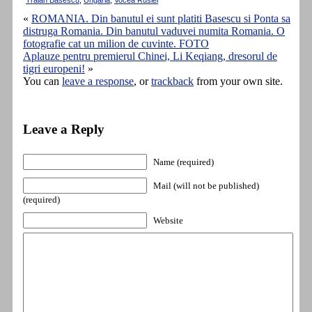
Traian Basescu
,
Ungaria
,
Vocea Rusiei
«
ROMANIA. Din banutul ei sunt platiti Basescu si Ponta sa
distruga Romania. Din banutul vaduvei numita Romania. O
fotografie cat un milion de cuvinte. FOTO
Aplauze pentru premierul Chinei, Li Keqiang, dresorul de
tigri europeni!
»
You can
leave a response
, or
trackback
from your own site.
Leave a Reply
Name (required)
Mail (will not be published)
(required)
Website