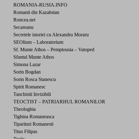
ROMANIA-RUSIA.INFO
Romanii din Kazahstan
Roncea.net
Secareanu
Secretele istoriei cu Alexandru Moraru
SEOlium – Laboratorium
Sf. Munte Athos – Pemptousia – Vatoped
Sfantul Munte Athos
Simona Lazar
Sorin Bogdan
Sorin Rosca Stanescu
Spirit Romanesc
Tanchistii Invizibili
TEOCTIST – PATRIARHUL ROMANILOR
Theologhia
Tighina Romaneasca
Tiparituri Romanesti
Titus Filipas
Tociu