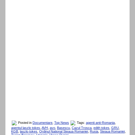
Posted in
Documentare
,
Top News
Tags:
agenti anti-Romania
,
agentul laszlo tokes
,
AVH
,
avo
,
Basescu
,
Cazul Trosca
,
edith tokes
,
GRU
,
KGB
,
laszlo tokes
,
Ordinul National Steaua Romaniei
,
Rusia
,
Steaua Romaniei
,