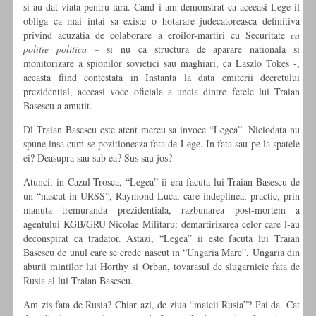
si-au dat viata pentru tara. Cand i-am demonstrat ca aceeasi Lege il
obliga ca mai intai sa existe o hotarare judecatoreasca definitiva
privind acuzatia de colaborare a eroilor-martiri cu Securitate
ca
politie politica –
si nu ca structura de aparare nationala si
monitorizare a spionilor sovietici sau maghiari, ca Laszlo Tokes -,
aceasta fiind contestata in Instanta la data emiterii decretului
prezidential, aceeasi voce oficiala a uneia dintre fetele lui Traian
Basescu a amutit.
Dl Traian Basescu este atent mereu sa invoce “Legea”. Niciodata nu
spune insa cum se pozitioneaza fata de Lege. In fata sau pe la spatele
ei? Deasupra sau sub ea? Sus sau jos?
Atunci, in Cazul Trosca, “Legea” ii era facuta lui Traian Basescu de
un “nascut in URSS”, Raymond Luca, care indeplinea, practic, prin
manuta tremuranda prezidentiala, razbunarea post-mortem a
agentului KGB/GRU Nicolae Militaru: demartirizarea celor care l-au
deconspirat ca tradator. Astazi, “Legea” ii este facuta lui Traian
Basescu de unul care se crede nascut in “Ungaria Mare”, Ungaria din
aburii mintilor lui Horthy si Orban, tovarasul de slugarnicie fata de
Rusia al lui Traian Basescu.
Am zis fata de Rusia? Chiar azi, de ziua “maicii Rusia”? Pai da. Cat