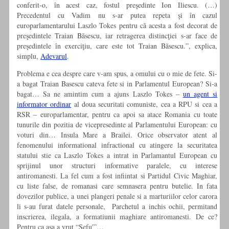
conferit-o, în acest caz, fostul preşedinte Ion Iliescu. (…)
Precedentul cu Vadim nu s-ar putea repeta şi în cazul
europarlamentarului Laszlo Tokes pentru că acesta a fost decorat de
preşedintele Traian Băsescu, iar retragerea distincţiei s-ar face de
preşedintele în exerciţiu, care este tot Traian Băsescu.”, explica,
simplu,
Adevarul
.
Problema e cea despre care v-am spus, a omului cu o mie de fete. Si-
a bagat Traian Basescu cateva fete si in Parlamentul European? Si-a
bagat… Sa ne amintim cum a ajuns Laszlo Tokes –
un agent si
informator ordinar
al doua securitati comuniste, cea a RPU si cea a
RSR – europarlamentar, pentru ca apoi sa atace Romania cu toate
tunurile din pozitia de vicepresedinte al Parlamentului European: cu
voturi din… Insula Mare a Brailei. Orice observator atent al
fenomenului informational infractional cu atingere la securitatea
statului stie ca Laszlo Tokes a intrat in Parlamantul European cu
sprijinul unor structuri informative paralele, cu interese
antiromanesti. La fel cum a fost infiintat si Partidul Civic Maghiar,
cu liste false, de romanasi care semnasera pentru butelie. In fata
dovezilor publice, a unei plangeri penale si a marturiilor celor carora
li s-au furat datele personale, Parchetul a inchis ochii, permitand
inscrierea, ilegala, a formatiunii maghiare antiromanesti. De ce?
Pentru ca asa a vrut “Sefu'”…