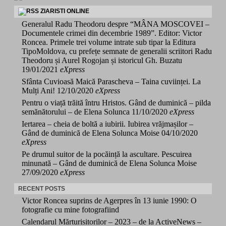
ZIARISTI ONLINE
Generalul Radu Theodoru despre “MÂNA MOSCOVEI –
Documentele crimei din decembrie 1989”. Editor: Victor
Roncea. Primele trei volume intrate sub tipar la Editura
TipoMoldova, cu prefețe semnate de generalii scriitori Radu
Theodoru și Aurel Rogojan și istoricul Gh. Buzatu
19/01/2021
eXpress
Sfânta Cuvioasă Maică Parascheva – Taina cuviinței. La
Mulți Ani!
12/10/2020
eXpress
Pentru o viață trăită întru Hristos. Gând de duminică – pilda
semănătorului – de Elena Solunca
11/10/2020
eXpress
Iertarea – cheia de boltă a iubirii. Iubirea vrăjmașilor –
Gând de duminică de Elena Solunca Moise
04/10/2020
eXpress
Pe drumul suitor de la pocăință la ascultare. Pescuirea
minunată – Gând de duminică de Elena Solunca Moise
27/09/2020
eXpress
RECENT POSTS
Victor Roncea suprins de Agerpres în 13 iunie 1990: O
fotografie cu mine fotografiind
Calendarul Mărturisitorilor – 2023 – de la ActiveNews –