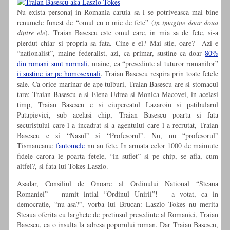
Nu exista personaj in Romania caruia sa i se potriveasca mai bine
renumele funest de “omul cu o mie de fete” (
in imagine doar doua
dintre ele
). Traian Basescu este omul care, in mia sa de fete, si-a
pierdut chiar si propria sa fata. Cine e el? Mai stie, oare? Azi e
“nationalist”, maine federalist, azi, ca primar, sustine ca doar
80%
din romani sunt normali
, maine, ca “presedinte al tuturor romanilor”
ii sustine iar pe homosexuali
. Traian Basescu respira prin toate fetele
sale. Ca orice marinar de ape tulburi, Traian Basescu are si stomacul
tare: Traian Basescu e si Elena Udrea si Monica Macovei, in acelasi
timp, Traian Basescu e si ciupercatul Lazaroiu si patibularul
Patapievici, sub acelasi chip, Traian Basescu poarta si fata
securistului care l-a incadrat si a agentului care l-a recrutat, Traian
Basescu e si “Nasul” si “Profesorul”. Nu, nu “profesorul”
Tismaneanu;
fantomele
nu au fete. In armata celor 1000 de maimute
fidele carora le poarta fetele, “in suflet” si pe chip, se afla, cum
altfel?, si fata lui Tokes Laszlo.
Asadar, Consiliul de Onoare al Ordinului National “Steaua
Romaniei” – numit intial “Ordinul Unirii”! – a votat, ca in
democratie, “nu-asa?”, vorba lui Brucan: Laszlo Tokes nu merita
Steaua oferita cu larghete de pretinsul presedinte al Romaniei, Traian
Basescu, ca o insulta la adresa poporului roman. Dar Traian Basescu,