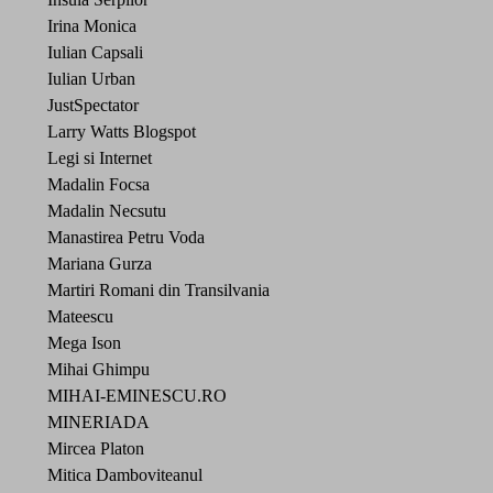
Irina Monica
Iulian Capsali
Iulian Urban
JustSpectator
Larry Watts Blogspot
Legi si Internet
Madalin Focsa
Madalin Necsutu
Manastirea Petru Voda
Mariana Gurza
Martiri Romani din Transilvania
Mateescu
Mega Ison
Mihai Ghimpu
MIHAI-EMINESCU.RO
MINERIADA
Mircea Platon
Mitica Damboviteanul