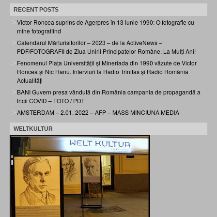
RECENT POSTS
Victor Roncea suprins de Agerpres în 13 iunie 1990: O fotografie cu
mine fotografiind
Calendarul Mărturisitorilor – 2023 – de la ActiveNews –
PDF/FOTOGRAFII de Ziua Unirii Principatelor Române. La Mulți Ani!
Fenomenul Piața Universității și Mineriada din 1990 văzute de Victor
Roncea și Nic Hanu. Interviuri la Radio Trinitas și Radio România
Actualități
BANI Guvern presa vândută din România campania de propagandă a
fricii COVID – FOTO / PDF
AMSTERDAM – 2.01. 2022 – AFP – MASS MINCIUNA MEDIA
WELTKULTUR