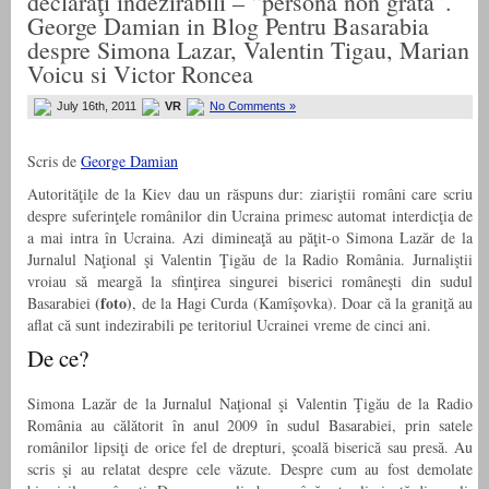
declaraţi indezirabili – “persona non grata”.
George Damian in Blog Pentru Basarabia
despre Simona Lazar, Valentin Tigau, Marian
Voicu si Victor Roncea
July 16th, 2011
VR
No Comments »
Scris de
George Damian
Autorităţile de la Kiev dau un răspuns dur: ziariştii români care scriu
despre suferinţele românilor din Ucraina primesc automat interdicţia de
a mai intra în Ucraina. Azi dimineaţă au păţit-o Simona Lazăr de la
Jurnalul Naţional şi Valentin Ţigău de la Radio România. Jurnaliştii
vroiau să meargă la sfinţirea singurei biserici româneşti din sudul
(foto)
Basarabiei
, de la Hagi Curda (Kamîşovka). Doar că la graniţă au
aflat că sunt indezirabili pe teritoriul Ucrainei vreme de cinci ani.
De ce?
Simona Lazăr de la Jurnalul Naţional şi Valentin Ţigău de la Radio
România au călătorit în anul 2009 în sudul Basarabiei, prin satele
românilor lipsiţi de orice fel de drepturi, şcoală biserică sau presă. Au
scris şi au relatat despre cele văzute. Despre cum au fost demolate