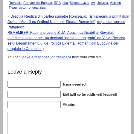
Romania
,
Romanii din Bugeac
,
RRA
,
sbu
,
Simona Lazar
,
tvr
,
Ucraina
,
Valentin
Tigau
,
victor roncea
,
ziua
«
Drept la Replica din partea surselor Roncea.ro: Tismaneanu a primit doar
Ordinul Muncii nu Ordinul National “Steaua Romaniei”, dupa cum ceruse
Patapievici
REMEMBER: Kucima proscrie ZIUA. Abuz incalificabil al Kievului:
autoritatile ucrainene l-au declarat “persona non grata” pe Victor Roncea,
seful Departamentului de Politica Externa. Romanii din Bucovina cer
dreptate la Cotroceni
»
You can
leave a response
, or
trackback
from your own site.
Leave a Reply
Name (required)
Mail (will not be published) (required)
Website