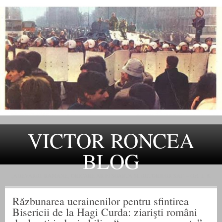
VICTOR RONCEA
BLOG
„ADEVARUL RAMANE, ORICARE AR FI SOARTA SLUJITORILOR SAI" – GH. I. B.
Răzbunarea ucrainenilor pentru sfintirea
Bisericii de la Hagi Curda: ziarişti români