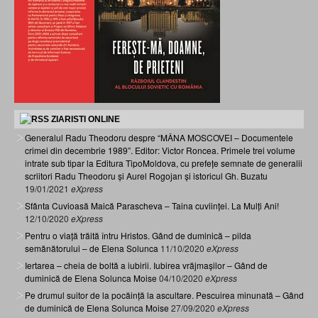
ZIARISTI ONLINE
Generalul Radu Theodoru despre “MÂNA MOSCOVEI – Documentele
crimei din decembrie 1989”. Editor: Victor Roncea. Primele trei volume
intrate sub tipar la Editura TipoMoldova, cu prefețe semnate de generalii
scriitori Radu Theodoru și Aurel Rogojan și istoricul Gh. Buzatu
19/01/2021
eXpress
Sfânta Cuvioasă Maică Parascheva – Taina cuviinței. La Mulți Ani!
12/10/2020
eXpress
Pentru o viață trăită întru Hristos. Gând de duminică – pilda
semănătorului – de Elena Solunca
11/10/2020
eXpress
Iertarea – cheia de boltă a iubirii. Iubirea vrăjmașilor – Gând de
duminică de Elena Solunca Moise
04/10/2020
eXpress
Pe drumul suitor de la pocăință la ascultare. Pescuirea minunată – Gând
de duminică de Elena Solunca Moise
27/09/2020
eXpress