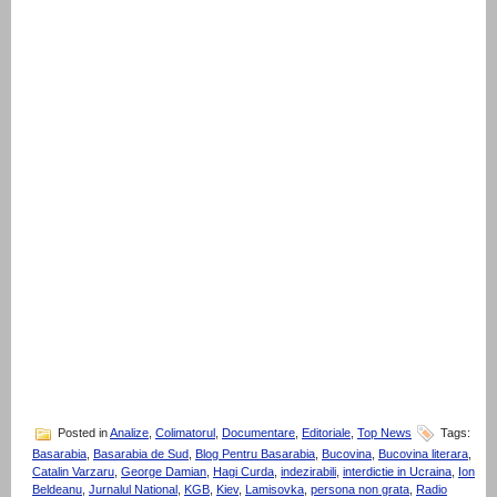
Posted in
Analize
,
Colimatorul
,
Documentare
,
Editoriale
,
Top News
Tags:
Basarabia
,
Basarabia de Sud
,
Blog Pentru Basarabia
,
Bucovina
,
Bucovina literara
,
Catalin Varzaru
,
George Damian
,
Hagi Curda
,
indezirabili
,
interdictie in Ucraina
,
Ion
Beldeanu
,
Jurnalul National
,
KGB
,
Kiev
,
Lamisovka
,
persona non grata
,
Radio