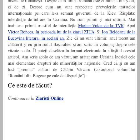
bisericile româneşti. Despre cum limba română este eliminată din şcoli,
zi de zi. Despre cum nu sunt respectate prevederile tratatelor
internaţionale pe care le-a semnat guvernul de la Kiev. Răsplata:
interdicţie de intrare în Ucraina. Nu sunt primii şi nici ultimii. Mai
înainte a primit o astfel de interdicţie
Marian Voicu de la TVR
. Apoi
Victor Roncea, în perioada lui de la ziarul ZIUA
. Si
Ion Beldeanu de la
Bucovina literara, in acelasi an
. Zic că nu sunt ultimii: anul trecut am
călătorit şi eu prin sudul Basarabiei şi am scris un volumaş despre cele
văzute acolo. Îl puteţi descărca în format electronic la sfârşitul acestui
articol. Am scris acolo ce am văzut, am arătat cum Ucraina încalcă cele
mai elementare drepturi ale minorităţilor naţionale. Cred că şi eu am
fost “premiat” alături de Cătălin Vărzaru (co-autorul volumului
“Românii din Bugeac pe cale de dispariţie”).
Ce este de făcut?
Ziaristi Online
Continuarea la