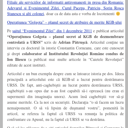
Filiale ale serviciilor de informatii antiromanesti in presa din Romania:
Adevarul si Evenimentul Zilei. Cazul Pacepa, Patriciu, Sorin Rosca
Stanescu si alti colonei
, doar ca de data asta e vorba de locotenenti
Operaţiunea “Golgota” – planul secret de atribuire de merite KGB-ului
Pe
saitul “Evenimentul Zilei” din 1 decembrie 2011
e publicat articolul
“Operaţiunea Golgota – planul secret al KGB de dezmembrare
controlată a URSS”
Adrian Pătruşcă
scris de
. Articolul conţine un
interviu cu doctorul în istorie Constantin Corneanu, care este cunoscut
colaborator al Institutului Revoluţiei Române condus de
şi drept
Ion Iliescu
(a publicat mai multe articole în “Caietele Revoluţiei”
editate de acest institut).
Articolul e un bun exemplu despre cum se întoarce istoria pe dos. Ideea
principală a articolului este că KGB-ul a lucrat pentru destrămarea
URSS. De fapt, anti-caghebiştii au lucrat pentru destrămarea URSS,
caghebiştii s-au opus dar n-au fost capabili să-i oprească (nu erau ei
supermenii din imaginaţia unora). Acum însă caghebiştii vor să-şi
asume meritele. Ca la noi cu securiştii. Declaraţia “o să facem un lucru
nemaipomenit. O să vă lipsim de duşmanul vostru”, pomenită în
articol, se referea la faptul că URSS va renunţa la politica de
confruntare cu Apusul, nu la faptul că URSS se va destrăma.
O să vă las plăcerea de a citi articolul domnilor Pătruşcă şi Corneanu la