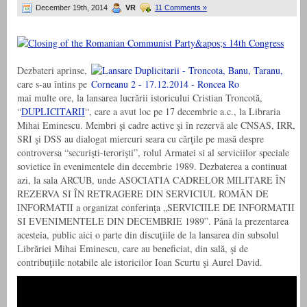
December 19th, 2014
VR
11 Comments »
Dezbateri aprinse,
care s-au întins pe
mai multe ore, la lansarea lucrării istoricului Cristian Troncotă,
“
DUPLICITARII
“, care a avut loc pe 17 decembrie a.c., la Libraria
Mihai Eminescu. Membri şi cadre active şi în rezervă ale CNSAS, IRR,
SRI şi DSS au dialogat miercuri seara cu cărţile pe masă despre
controversa “securişti-terorişti”, rolul Armatei si al serviciilor speciale
sovietice în evenimentele din decembrie 1989. Dezbaterea a continuat
azi, la sala ARCUB, unde ASOCIATIA CADRELOR MILITARE ÎN
REZERVA SI ÎN RETRAGERE DIN SERVICIUL ROMÂN DE
INFORMATII a organizat conferinţa „SERVICIILE DE INFORMATII
SI EVENIMENTELE DIN DECEMBRIE 1989”. Până la prezentarea
acesteia, public aici o parte din discuţiile de la lansarea din subsolul
Librăriei Mihai Eminescu, care au beneficiat, din sală, şi de
contribuţiile notabile ale istoricilor Ioan Scurtu şi Aurel David.