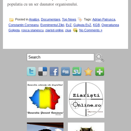
populatia cu un ser daunator organismului.
Posted in
Analize
,
Documentare
,
Top News
Tags:
Adrian Patrusca
,
Constantin Corneanu
,
Evenimentul Zilei
,
EvZ
,
Gulguta EvZ
,
KGB
,
Operatiunea
Golgota
,
rosca stanescu
,
ziaristi online
,
ziua
No Comments »