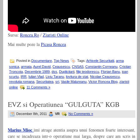
Sursa:
Roncea.Ro
/
Ziaristi Online
Mai multe poze la
Picasa Roncea
Posted in
Documentare
,
Top News
Tags:
Arhivele Securitatii
,
arma
sonica
,
armata
,
Aurel David
,
Ceausescu
,
CNSAS
,
Constantin Corneanu
,
Cristian
Troncota
,
Decembrie 1989
,
dss
,
Duplicitarii
,
filip teodorescu
,
Florian Banu
,
ioan
scurtu
,
IRR
,
Iulian Vlad
,
Liviu Taranu
,
lovitura de stat
,
Nicolae Ceausescu
,
revolutia romana
,
Securitatea
,
sri
,
Vasile Malureanu
,
Victor Roncea Blog
,
ziaristi
online
11 Comments »
EVZ si Operatiunea “GULGUTA” KGB
December 8th, 2011
VR
No Comments »
Marius Mioc
imi atrage atentia asupra unui fenomen foarte interesant,
care se incadreaza intr-o operatiune mai larga, despre care am scris in