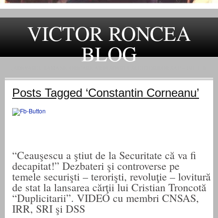
VICTOR RONCEA
BLOG
„ADEVARUL RAMANE, ORICARE AR FI SOARTA SLUJITORILOR SAI" – GH. I. B.
Posts Tagged ‘Constantin Corneanu’
“Ceauşescu a ştiut de la Securitate că va fi
decapitat!” Dezbateri şi controverse pe
temele securişti – terorişti, revoluţie – lovitură
de stat la lansarea cărţii lui Cristian Troncotă
“Duplicitarii”. VIDEO cu membri CNSAS,
IRR, SRI şi DSS