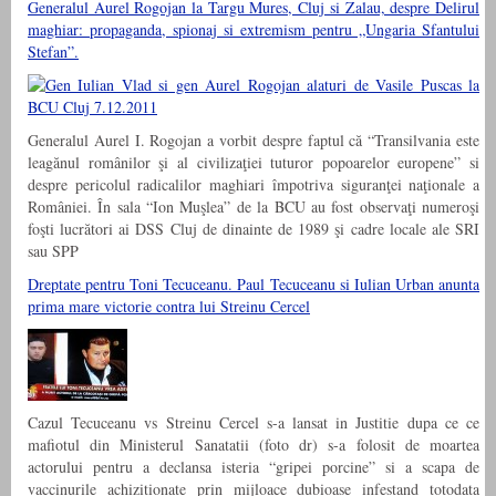
Generalul Aurel Rogojan la Targu Mures, Cluj si Zalau, despre Delirul
maghiar: propaganda, spionaj si extremism pentru „Ungaria Sfantului
Stefan”.
Generalul Aurel I. Rogojan a vorbit despre faptul că “Transilvania este
leagănul românilor şi al civilizaţiei tuturor popoarelor europene” si
despre pericolul radicalilor maghiari împotriva siguranţei naţionale a
României. În sala “Ion Muşlea” de la BCU au fost observaţi numeroşi
foşti lucrători ai DSS Cluj de dinainte de 1989 şi cadre locale ale SRI
sau SPP
Dreptate pentru Toni Tecuceanu. Paul Tecuceanu si Iulian Urban anunta
prima mare victorie contra lui Streinu Cercel
Cazul Tecuceanu vs Streinu Cercel s-a lansat in Justitie dupa ce ce
mafiotul din Ministerul Sanatatii (foto dr) s-a folosit de moartea
actorului pentru a declansa isteria “gripei porcine” si a scapa de
vaccinurile achizitionate prin mijloace dubioase infestand totodata