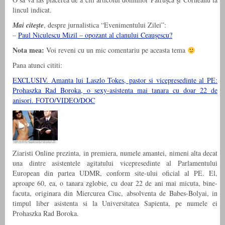
lincul indicat.
Mai citeşte
, despre jurnalistica “Evenimentului Zilei”:
–
Paul Niculescu Mizil – opozant al clanului Ceauşescu?
Nota mea:
Voi reveni cu un mic comentariu pe aceasta tema
Pana atunci cititi:
EXCLUSIV. Amanta lui Laszlo Tokes, pastor si vicepresedinte al PE:
Prohaszka Rad Boroka, o sexy-asistenta mai tanara cu doar 22 de
anisori. FOTO/VIDEO/DOC
Ziaristi Online prezinta, in premiera, numele amantei, nimeni alta decat
una dintre asistentele agitatului vicepresedinte al Parlamentului
European din partea UDMR, conform site-ului oficial al PE. El,
aproape 60, ea, o tanara zglobie, cu doar 22 de ani mai micuta, bine-
facuta, originara din Miercurea Ciuc, absolventa de Babes-Bolyai, in
timpul liber asistenta si la Universitatea Sapienta, pe numele ei
Prohaszka Rad Boroka.