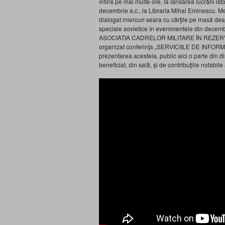
întins pe mai multe ore, la lansarea lucrării isto
decembrie a.c., la Libraria Mihai Eminescu. M
dialogat miercuri seara cu cărţile pe masă despre
speciale sovietice în evenimentele din decem
ASOCIATIA CADRELOR MILITARE ÎN REZERV
organizat conferinţa „SERVICIILE DE INFO
prezentarea acesteia, public aici o parte din d
beneficiat, din sală, şi de contribuţiile notabile