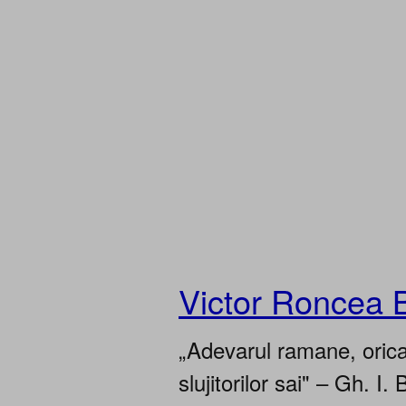
Victor Roncea 
„Adevarul ramane, oricar
slujitorilor sai" – Gh. I. 