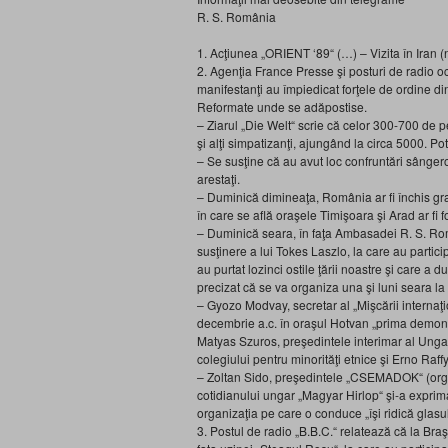
R. S. România
1. Acţiunea „ORIENT ‘89“ (…) – Vizita în Iran (n
2. Agenţia France Presse şi posturi de radio o
manifestanţi au împiedicat forţele de ordine d
Reformate unde se adăpostise.
– Ziarul „Die Welt“ scrie că celor 300-700 de pe
şi alţi simpatizanţi, ajungând la circa 5000. Potr
– Se susţine că au avut loc confruntări sângeroa
arestaţi.
– Duminică dimineaţa, România ar fi închis gran
în care se află oraşele Timişoara şi Arad ar fi f
– Duminică seara, în faţa Ambasadei R. S. R
susţinere a lui Tokes Laszlo, la care au parti
au purtat lozinci ostile ţării noastre şi care a 
precizat că se va organiza una şi luni seara la 
– Gyozo Modvay, secretar al „Mişcării internaţ
decembrie a.c. în oraşul Hotvan „prima demonstr
Matyas Szuros, preşedintele interimar al Ungari
colegiului pentru minorităţi etnice şi Erno Raffy
– Zoltan Sido, preşedintele „CSEMADOK“ (organi
cotidianului ungar „Magyar Hirlop“ şi-a exprim
organizaţia pe care o conduce „îşi ridică glas
3. Postul de radio „B.B.C.“ relatează că la Bra