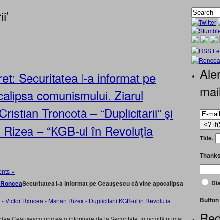
i’
Aler
: Securitatea l-a informat pe
mai
alipsa comunismului. Ziarul
tian Troncotă – “Duplicitarii” şi
 Rizea – “KGB-ul în Revoluţia
Title:
Thanks
nts »
Dis
Securitatea l-a informat pe Ceauşescu că vine apocalipsa
Button 
Red
lae Ceauşescu primea o informare de la Securitate, întocmită numai