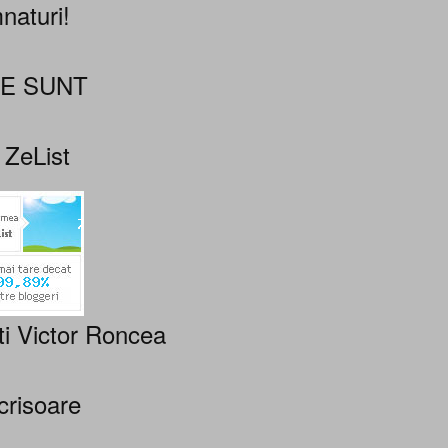
naturi!
NE SUNT
 ZeList
ti Victor Roncea
crisoare