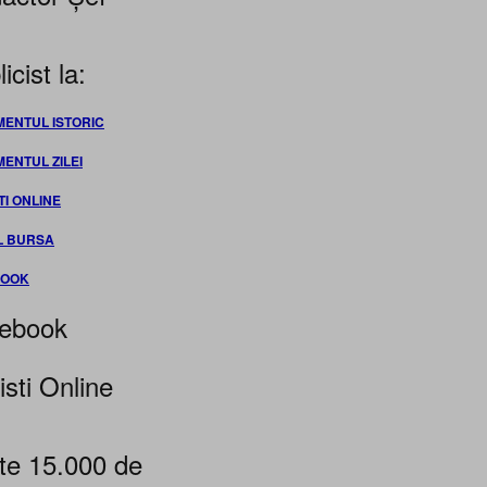
icist la:
MENTUL ISTORIC
MENTUL ZILEI
TI ONLINE
L BURSA
BOOK
ebook
isti Online
te 15.000 de