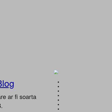
Blog
e ar fi soarta
B.