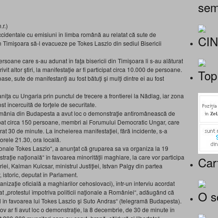
sem
.r.)
ccidentale cu emisiuni în limba română au relatat că sute de
CI
in Timişoara să-l evacueze pe Tokes Laszlo din sediul Bisericii
rsoane care s-au adunat în faţa bisericii din Timişoara li s-au alăturat
ivit altor ştiri, la manifestaţie ar fi participat circa 10.000 de persoane.
Top
se, sute de manifestanţi au fost bătuţi şi mulţi dintre ei au fost
iţa cu Ungaria prin punctul de trecere a frontierei la Nădlag, iar zona
ost încercuită de forţele de securitate.
omânia din Budapesta a avut loc o demonstraţie antiromânească de
cipat circa 150 persoane, membri ai Forumului Democratic Ungar, care
durat 30 de minute. La încheierea manifestaţiei, fără incidente, s-a
orele 21.30, ora locală.
ionale Tokes Laszlo“, a anunţat că gruparea sa va organiza la 19
aţie naţională“ în favoarea minorităţii maghiare, la care vor participa
Car
ei, Kalman Kulcsar, ministrul Justiţiei, Istvan Palgy din partea
, istoric, deputat în Parlament.
zaţie oficială a maghiarilor cehoslovaci), într-un interviu acordat
O s
at „protestul împotriva politicii naţionale a României“, adăugând că
ul în favoarea lui Tokes Laszlo şi Suto Andras“ (telegramă Budapesta).
şov ar fi avut loc o demonstraţie, la 8 decembrie, de 30 de minute în