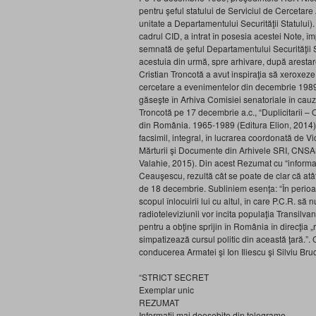
pentru şeful statului de Serviciul de Cercetar
unitate a Departamentului Securităţii Statului)
cadrul CID, a intrat în posesia acestei Note, îm
semnată de şeful Departamentului Securităţii S
acestuia din urmă, spre arhivare, după arestar
Cristian Troncotă a avut inspiraţia să xeroxeze 
cercetare a evenimentelor din decembrie 1989. 
găseşte în Arhiva Comisiei senatoriale în cauză.
Troncotă pe 17 decembrie a.c., “Duplicitarii – O
din România. 1965-1989 (Editura Elion, 2014), î
facsimil, integral, în lucrarea coordonată de 
Mărturii şi Documente din Arhivele SRI, CNSAS
Valahie, 2015). Din acest Rezumat cu “informaţ
Ceauşescu, rezultă cât se poate de clar că atât
de 18 decembrie. Subliniem esenţa: “În perioa
scopul înlocuirii lui cu altul, în care P.C.R. să
radioteleviziunii vor incita populaţia Transilva
pentru a obţine sprijin în România în direcţia „
simpatizează cursul politic din această ţară.”. 
conducerea Armatei şi Ion Iliescu şi Silviu Bru
“STRICT SECRET
Exemplar unic
REZUMAT
Informaţii mai deosebite din telegrame