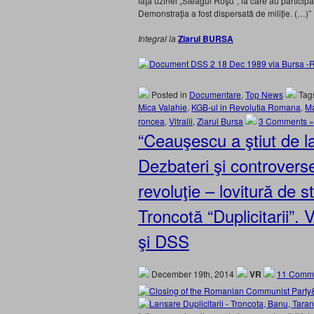
faţa uzinei „Steagul Roşu“, la care au participa
Demonstraţia a fost dispersată de miliţie. (…)”
Integral la
Ziarul BURSA
Posted in
Documentare
,
Top News
Tag
Mica Valahie
,
KGB-ul in Revolutia Romana
,
Ma
roncea
,
Vitralii
,
Ziarul Bursa
3 Comments »
“Ceauşescu a ştiut de la
Dezbateri şi controverse
revoluţie – lovitură de st
Troncotă “Duplicitarii
şi DSS
December 19th, 2014
VR
11 Comme