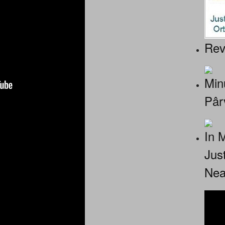
Rev
Minu
Pâr
In 
Jus
Nea