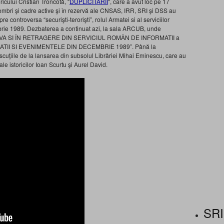
ricului Cristian Troncotă, “
DUPLICITARII
“, care a avut loc pe 17
embri şi cadre active şi în rezervă ale CNSAS, IRR, SRI şi DSS au
 controversa “securişti-terorişti”, rolul Armatei si al serviciilor
brie 1989. Dezbaterea a continuat azi, la sala ARCUB, unde
A SI ÎN RETRAGERE DIN SERVICIUL ROMÂN DE INFORMATII a
RMATII SI EVENIMENTELE DIN DECEMBRIE 1989”. Până la
iscuţiile de la lansarea din subsolul Librăriei Mihai Eminescu, care au
 ale istoricilor Ioan Scurtu şi Aurel David.
SRI