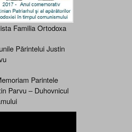
ista Familia Ortodoxa
nile Părintelui Justin
vu
Memoriam Parintele
tin Parvu – Duhovnicul
mului