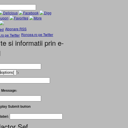
Abonare RSS
Roncea.ro pe Twitter
te si informatii prin e-
l
'>
 Message:
play Submit button
label:
actor Șef