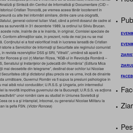
e Analiză şi Sinteză din Centrul de Informatică şi Documentare (CID –
. Istoricul Cristian Troncotă, pe vremea aceea tânăr locotenent în
preună cu alte trei informări similare, dintre care una olografă,
Publ
tatului, general-colonel Iulian Vlad, când a primit dosarul de cadre al
ea sa survenită în 31 decembrie 1989, la ordinul lui Silviu Brucan.
aceste note, înainte de a le înainta, în original, Comisiei speciale de
EVENI
Conform afirmaţiilor sale, în prezent, nota de mai jos nu se mai
 Conţinutul ei a fost valorificat însă în lucrarea lansată de Cristian
EVENI
 istorie a Serviciilor de Informaţii şi Securitate ale regimului comunist
n revista rezerviştilor DSS şi SRI, “Vitralii”, urmând să apară în
ZIARIS
Victor Roncea şi col (r) Marian Rizea, “KGB-ul în Revoluţia Română –
, Senatului şi Instanţelor de judecată din România” (Editura Mica
ZIARU
ii mai deosebite din telegrame”, destinat doar ochilor lui Nicolae
 Securitatea cât şi dictatorul ştiau precis ce va urma, încă de dinainte
FACE
da următoare, Guvernul Român va fi supus la presiuni psihologice în
 nu mai aibă rolul conducător; U.R.S.S. şi Ungaria, prin intermediul
Fac
niei la revoltă împotriva guvernului de la Bucureşti; U.R.S.S. va acţiona
reactivării“ unor români care au studiat în Uniunea Sovietică şi
Ceea ce s-a şi întamplat, întocmai, cu generalul Nicolae Militaru la
Ziar
can la şefia FSN. (
Victor Roncea
)
Pes