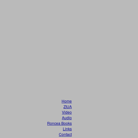
Home
ZIUA
Video
Audio
Roncea Books
Links
Contact