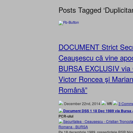
Posts Tagged ‘Duplicitari
DOCUMENT Strict Secret
Ceauşescu că vine apoc
BURSA EXCLUSIV via Cris
Victor Roncea şi Marian
Română”
December 22nd, 2014
VR
3 Comme
PCR-ului
Pe 18 decembrie 1989, preşedintele RSR Nico