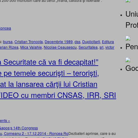
t 200-300 muncitori care au cerut „hrană, căldură şi libertate“.
Uniu
Prof
s:
bursa
,
Cristian Troncota
,
Decembrie 1989
,
dss
,
Duplicitarii
,
Editura
Pen
rian Rizea
,
Mica Valahie
,
Nicolae Ceausescu
,
Securitatea
,
sri
,
victor
 Securitate că va fi decapitat!”
Goo
 pe temele securişti – terorişti,
at la lansarea cărţii lui Cristian
”. VIDEO cu membri CNSAS, IRR, SRI
nts »
Dezbateri aprinse, care s-au