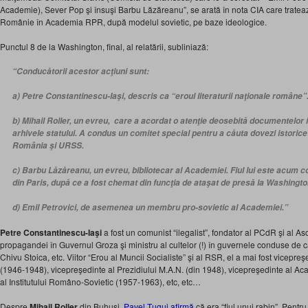
Academie), Sever Pop şi însuşi Barbu Lăzăreanu”, se arată în nota CIA care trate
Românie în Academia RPR, după modelul sovietic, pe baze ideologice.
Punctul 8 de la Washington, final, al relatării, subliniază:
“Conducătorii acestor acţiuni sunt:
a) Petre Constantinescu-Iaşi, descris ca “eroul literaturii naţionale române”
b) Mihail Roller, un evreu, care a acordat o atenţie deosebită documentelor 
arhivele statului. A condus un comitet special pentru a căuta dovezi istorice 
România şi URSS.
c) Barbu Lăzăreanu, un evreu, bibliotecar al Academiei. Fiul lui este acum 
din Paris, după ce a fost chemat din funcţia de ataşat de presă la Washingto
d) Emil Petrovici, de asemenea un membru pro-sovietic al Academiei.”
Petre Constantinescu-Iaşi
a fost un comunist “ilegalist”, fondator al PCdR şi al As
propagandei în Guvernul Groza şi ministru al cultelor (!) în guvernele conduse de
Chivu Stoica, etc. Viitor “Erou al Muncii Socialiste” şi al RSR, el a mai fost vicepre
(1946-1948), vicepreşedinte al Prezidiului M.A.N. (din 1948), vicepreşedinte al Aca
al Institutului Româno-Sovietic (1957-1963), etc, etc…
Despre
Mihail Roller
din Buhuşi,
Pavel Ţugui afirmă
că era “fiul unui rabin”. Pentru