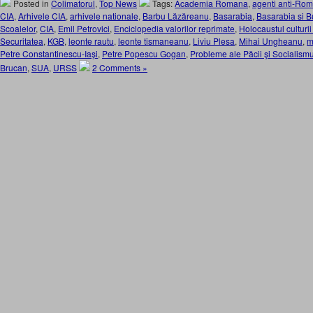
Posted in
Colimatorul
,
Top News
Tags:
Academia Romana
,
agenti anti-Ro
CIA
,
Arhivele CIA
,
arhivele nationale
,
Barbu Lăzăreanu
,
Basarabia
,
Basarabia si 
Scoalelor
,
CIA
,
Emil Petrovici
,
Enciclopedia valorilor reprimate
,
Holocaustul culturi
Securitatea
,
KGB
,
leonte rautu
,
leonte tismaneanu
,
Liviu Plesa
,
Mihai Ungheanu
,
m
Petre Constantinescu-Iaşi
,
Petre Popescu Gogan
,
Probleme ale Păcii şi Socialismu
Brucan
,
SUA
,
URSS
2 Comments »