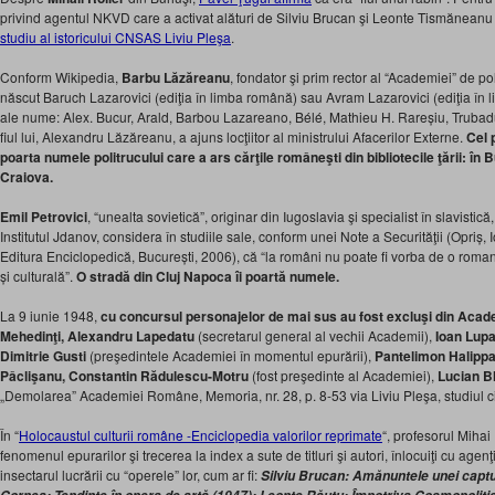
privind agentul NKVD care a activat alături de Silviu Brucan şi Leonte Tismănea
studiu al istoricului CNSAS Liviu Pleşa
.
Conform Wikipedia,
Barbu Lăzăreanu
, fondator şi prim rector al “Academiei” de po
născut Baruch Lazarovici (ediţia în limba română) sau Avram Lazarovici (ediţia în
ale nume:
Alex. Bucur, Arald, Barbou Lazareano, Bélé, Mathieu H. Rareșiu, Trubad
f
iul lui, Alexandru Lăzăreanu, a ajuns locţiitor al ministrului Afacerilor Externe.
Cel 
poarta numele politrucului care a ars cărţile româneşti din bibliotecile ţării: în
Craiova.
Emil Petrovici
, “unealta sovietică”, originar din Iugoslavia şi specialist în slavistică
Institutul Jdanov, considera în studiile sale, conform unei Note a Securităţii (Opriș, 
Editura Enciclopedică, București, 2006), că “la români nu poate fi vorba de o romani
și culturală”.
O stradă din Cluj Napoca îi poartă numele.
La 9 iunie 1948,
cu concursul personajelor de mai sus au fost excluşi din Aca
Mehedinţi, Alexandru Lapedatu
(secretarul general al vechii Academii),
Ioan Lupa
Dimitrie Gusti
(preşedintele Academiei în momentul epurării),
Pantelimon Halippa
Pâclişanu, Constantin Rădulescu-Motru
(fost preşedinte al Academiei),
Lucian B
„Demolarea” Academiei Române, Memoria, nr. 28, p. 8-53 via Liviu Pleşa, studiul ci
În “
Holocaustul culturii române -Enciclopedia valorilor reprimate
“, profesorul Miha
fenomenul epurarilor şi trecerea la index a sute de titluri şi autori, înlocuiţi cu agenţi
insectarul lucrării cu “operele” lor, cum ar fi:
Silviu Brucan: Amănuntele unei captu