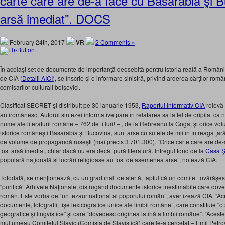
carte care are de-a face cu Basarabia şi B
arsă imediat”. DOCS
February 24th, 2017
VR
2 Comments »
În acelaşi set de documente de importanţă deosebită pentru Istoria reală a Românie
de CIA (
Detalii AICI
), se înscrie şi o informare sinistră, privind arderea cărţilor româ
comisarilor culturali bolşevici.
Clasificat SECRET şi distribuit pe 30 ianuarie 1953,
Raportul Informativ CIA
relevă 
antiromânesc. Autorul sintezei informative pare în relatarea sa la fel de oripilat ca
nume ale literaturii române – 762 de titluri! – , de la Rebreanu la Goga, şi orice v
istorice româneşti Basarabia şi Bucovina, sunt arse cu sutele de mii în întreaga ţară,
de volume de propagandă ruseşti (mai precis 3.701.300). “Orice carte care are de-
fost arsă imediat, chiar dacă nu era decât pură literatură. Întregul fond de la
Casa Ş
populară naţională si lucrări religioase au fost de asemenea arse”, notează CIA.
Totodată, se menţionează, cu un grad înalt de alertă, faptul că un comitet tovărăş
“purifică” Arhivele Naţionale, distrugând documente istorice inestimabile care dove
român. Este vorba de “un tezaur national al poporului român”, avertizează CIA. “Ace
documente, fotografii, fişe lexicografice unice ale limbii române”, care constituie “o
geografice şi lingvistice” şi care “dovedesc originea latină a limbii române”. “Acest
mulţumeau Comitetul Slavic (Comisia de Slavistică) care le-a cercetat – Emil Petrovic