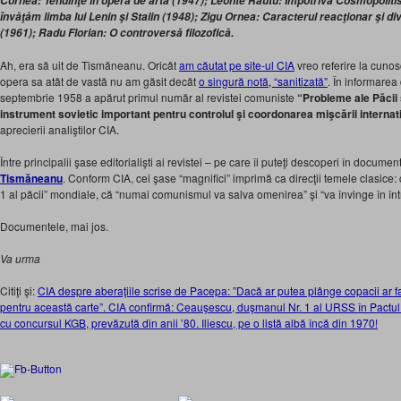
Cornea: Tendinţe în opera de artă (1947); Leonte Răutu: Împotriva Cosmopolitis
învăţăm limba lui Lenin şi Stalin (1948); Zigu Ornea: Caracterul reacţionar şi d
(1961); Radu Florian: O controversă filozofică.
Ah, era să uit de Tismăneanu. Oricât
am căutat pe site-ul CIA
vreo referire la cuno
opera sa atât de vastă nu am găsit decât
o singură notă, “sanitizată”
. În informarea
septembrie 1958 a apărut primul număr al revistei comuniste
“Probleme ale Păcii 
instrument sovietic important pentru controlul şi coordonarea mişcării interna
aprecierii analiştilor CIA.
Între principalii şase editorialişti ai revistei – pe care îi puteţi descoperi în documen
Tismăneanu
. Conform CIA, cei şase “magnifici” imprimă ca direcţii temele clasice:
1 al păcii” mondiale, că “numai comunismul va salva omenirea” şi “va învinge în în
Documentele, mai jos.
Va urma
Citiţi şi:
CIA despre aberaţiile scrise de Pacepa: ”Dacă ar putea plânge copacii ar fa
pentru această carte”. CIA confirmă: Ceauşescu, duşmanul Nr. 1 al URSS în Pactul d
cu concursul KGB, prevăzută din anii ’80. Iliescu, pe o listă albă încă din 1970!