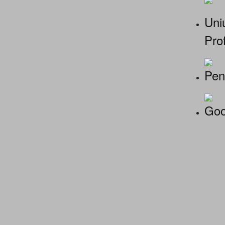
Uniu
Prof
Pen
Goo