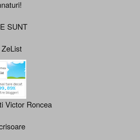
naturi!
NE SUNT
 ZeList
ti Victor Roncea
crisoare