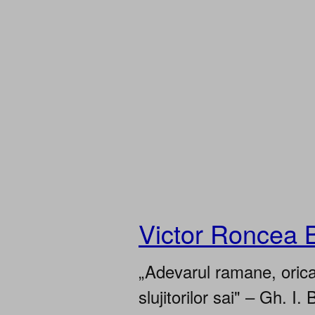
Victor Roncea 
„Adevarul ramane, oricar
slujitorilor sai" – Gh. I. 