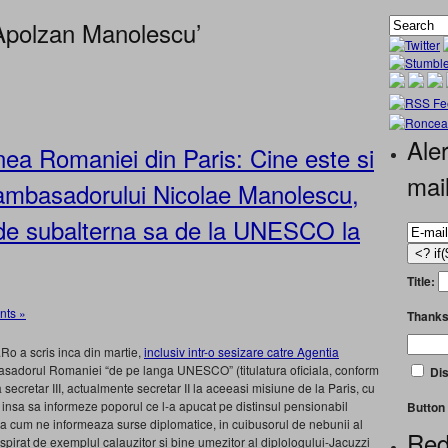
Apolzan Manolescu’
Aler
nea Romaniei din Paris: Cine este si
mai
ambasadorului Nicolae Manolescu,
 de subalterna sa de la UNESCO la
Title:
ts »
Thanks
.Ro a scris inca din martie,
inclusiv intr-o sesizare catre Agentia
asadorul Romaniei “de pe langa UNESCO” (titulatura oficiala, conform
Dis
secretar III, actualmente secretar II la aceeasi misiune de la Paris, cu
t insa sa informeze poporul ce l-a apucat pe distinsul pensionabil
Button 
pa cum ne informeaza surse diplomatice, in cuibusorul de nebunii al
Red
spirat de exemplul calauzitor si bine umezitor al diplologului-Jacuzzi