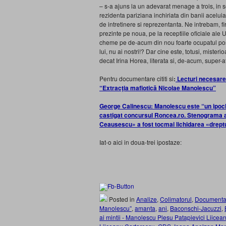
– s-a ajuns la un adevarat menage a trois, in se
rezidenta pariziana inchiriata din banii acelui
de intretinere si reprezentanta. Ne intrebam, fi
prezinte pe noua, pe la receptiile oficiale al
cheme pe de-acum din nou foarte ocupatul posi
lui, nu ai nostri!? Dar cine este, totusi, mist
decat Irina Horea, literata si, de-acum, super-a
Pentru documentare cititi si
:
Lecturi necesare
“Extracţia mafiotică Nicolae Manolescu”
George Calinescu: Manolescu este “un ipoch
castigat concursul Roncea.ro. Stenograma ad
Ceausescu» a fost tocmai lichidarea «dreptu
Iat-o aici in doua-trei ipostaze:
Posted in
Analize
,
Colimatorul
,
Documenta
Manolescu”
,
amanta
,
ani
,
Baconschi-Jacuzzi
,
ai mintii - Manolescu Plesu Patapievici Liice