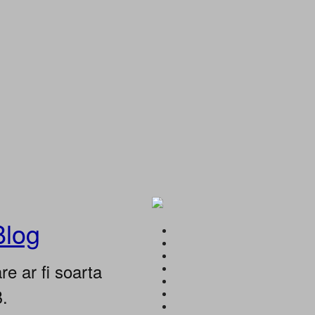
Blog
e ar fi soarta
B.