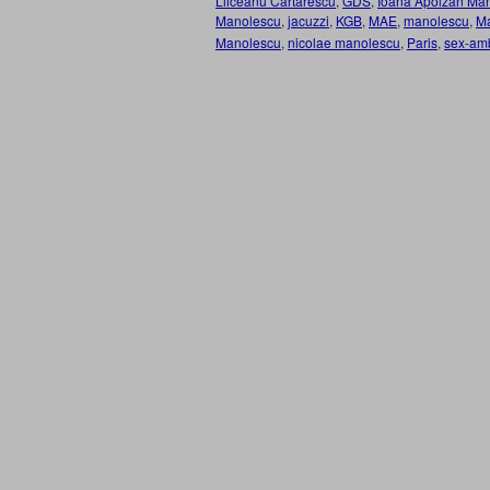
Liiceanu Cartarescu
,
GDS
,
Ioana Apolzan Ma
Manolescu
,
jacuzzi
,
KGB
,
MAE
,
manolescu
,
Ma
Manolescu
,
nicolae manolescu
,
Paris
,
sex-am