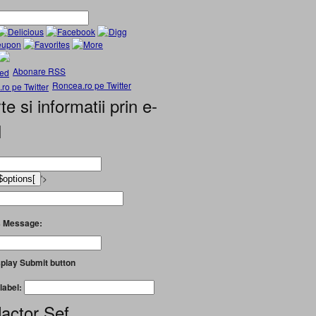
Abonare RSS
Roncea.ro pe Twitter
te si informatii prin e-
l
'>
 Message:
play Submit button
label:
actor Șef