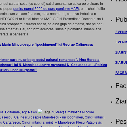
nsul ca atat sotia (cu copilul) cat si amanta, se calca pe picioare in
asi popor
pentru numai 5000 de euro (conform MAE)
, plus cheltuielile
reste, cum va face fata exa, biata secretar II, cand va trebui sa o
Publ
e UNESCO? N-ar fi mai bine ca MAE, SIE si Presedintia Romaniei sa-l
bil proapat reinsuratel acasa, sa aiba grija de amanta, dar pe banii
erioasa amanta? Pai, conform acelorasi surse diplomatice, nimeni alta
EVENI
ferata si parizerata.
EVENI
: Marin Mincu despre “ipochimenul” lui George Calinescu:
ZIARIS
imen care nu pricepe codul cultural romanesc”. Irina Horea a
ZIARU
resarii lui N. Manolescu catre tovarasul N. Ceausescu: “«Politica
rilor» unor uzurpatori”
FACE
Fac
Ziar
re
,
Editoriale
,
Top News
Tags:
“Extracţia mafiotică Nicolae
Basescu
,
Calinescu despre Manolescu - un ipochimen
,
Cinci limbrici
Pes
anu Cartarescu
,
Cinci limbrici ai mintii – Manolescu Plesu Patapievici