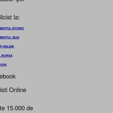
icist la:
MENTUL ISTORIC
MENTUL ZILEI
TI ONLINE
L BURSA
BOOK
ebook
isti Online
te 15.000 de