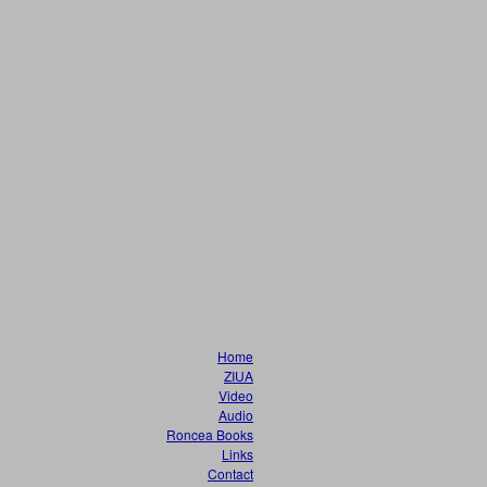
Home
ZIUA
Video
Audio
Roncea Books
Links
Contact