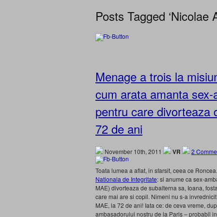
Posts Tagged ‘Nicolae 
Menage a trois la misiu
cum arata amanta sex-
pentru care divorteaza
72 de ani
November 10th, 2011
VR
2 Commen
Toata lumea a aflat, in sfarsit, ceea ce Roncea
Nationala de Integritate
: si anume ca sex-amb
MAE) divorteaza de subalterna sa, Ioana, fosta 
care mai are si copil. Nimeni nu s-a invrednici
MAE, la 72 de ani! Iata ce: de ceva vreme, du
ambasadorului nostru de la Paris – probabil in