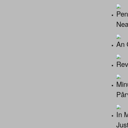
Pen
Nea
An 
Rev
Minu
Pâr
In 
Jus