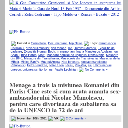
Posted in
Colimatorul
,
Documentare
,
Top News
Tags:
avram iancu
,
Cotidianul
,
craisorul muntilor
,
dan tanasa
,
die
,
Dumitru Murariu
,
Expozitia de
cadavre
,
Expozitia Human Body
,
In memoriam
,
Ioana Manolescu Apolzan
,
Ion
Spanu
,
Irina Horea
,
MAE
,
Masacre comise de unguri in Transilvania
,
Masacre
din 1848
,
Masacre din Transilvania
,
Masacrele din Transilvania
,
Masacrul de la
MIhalt
,
Mikloş Banffy
,
Muzeul Antipa
,
Nae Ionescu
,
nicolae manolescu
,
Patapievici
,
Petre Pandrea
,
petre tutea
,
Plesu
,
Pro-Vita
,
sie
,
Ultimii nebuni
,
unesco
,
uniunea scriitorilor
,
usr
,
Vasile Lechintan
No Comments »
Menage a trois la misiunea Romaniei din
Paris: Cine este si cum arata amanta sex-
ambasadorului Nicolae Manolescu,
pentru care divorteaza de subalterna sa
de la UNESCO la 72 de ani
November 10th, 2011
VR
2 Comments »