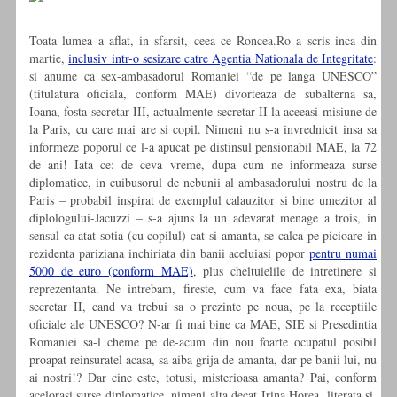
Toata lumea a aflat, in sfarsit, ceea ce Roncea.Ro a scris inca din
martie,
inclusiv intr-o sesizare catre Agentia Nationala de Integritate
:
si anume ca sex-ambasadorul Romaniei “de pe langa UNESCO”
(titulatura oficiala, conform MAE) divorteaza de subalterna sa,
Ioana, fosta secretar III, actualmente secretar II la aceeasi misiune de
la Paris, cu care mai are si copil. Nimeni nu s-a invrednicit insa sa
informeze poporul ce l-a apucat pe distinsul pensionabil MAE, la 72
de ani! Iata ce: de ceva vreme, dupa cum ne informeaza surse
diplomatice, in cuibusorul de nebunii al ambasadorului nostru de la
Paris – probabil inspirat de exemplul calauzitor si bine umezitor al
diplologului-Jacuzzi – s-a ajuns la un adevarat menage a trois, in
sensul ca atat sotia (cu copilul) cat si amanta, se calca pe picioare in
rezidenta pariziana inchiriata din banii aceluiasi popor
pentru numai
5000 de euro (conform MAE)
, plus cheltuielile de intretinere si
reprezentanta. Ne intrebam, fireste, cum va face fata exa, biata
secretar II, cand va trebui sa o prezinte pe noua, pe la receptiile
oficiale ale UNESCO? N-ar fi mai bine ca MAE, SIE si Presedintia
Romaniei sa-l cheme pe de-acum din nou foarte ocupatul posibil
proapat reinsuratel acasa, sa aiba grija de amanta, dar pe banii lui, nu
ai nostri!? Dar cine este, totusi, misterioasa amanta? Pai, conform
acelorasi surse diplomatice, nimeni alta decat Irina Horea, literata si,