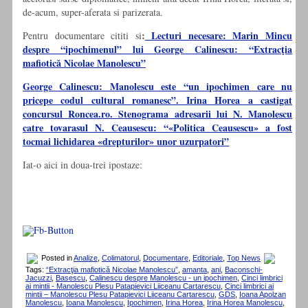
de-acum, super-aferata si parizerata.
:
Lecturi necesare: Marin Mincu
Pentru documentare cititi si
despre “ipochimenul” lui George Calinescu: “Extracţia
mafiotică Nicolae Manolescu”
George Calinescu: Manolescu este “un ipochimen care nu
pricepe codul cultural romanesc”. Irina Horea a castigat
concursul Roncea.ro. Stenograma adresarii lui N. Manolescu
catre tovarasul N. Ceausescu: “«Politica Ceausescu» a fost
tocmai lichidarea «drepturilor» unor uzurpatori”
Iat-o aici in doua-trei ipostaze:
Posted in
Analize
,
Colimatorul
,
Documentare
,
Editoriale
,
Top News
Tags:
“Extracţia mafiotică Nicolae Manolescu”
,
amanta
,
ani
,
Baconschi-
Jacuzzi
,
Basescu
,
Calinescu despre Manolescu - un ipochimen
,
Cinci limbrici
ai mintii - Manolescu Plesu Patapievici Liiceanu Cartarescu
,
Cinci limbrici ai
mintii – Manolescu Plesu Patapievici Liiceanu Cartarescu
,
GDS
,
Ioana Apolzan
Manolescu
,
Ioana Manolescu
,
Ipochimen
,
Irina Horea
,
Irina Horea Manolescu
,