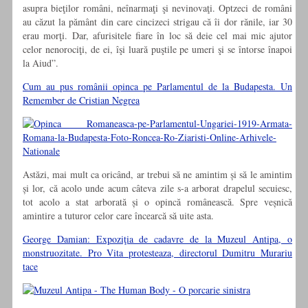
asupra bieţilor români, neînarmaţi şi nevinovaţi. Optzeci de români
au căzut la pământ din care cincizeci strigau că îi dor rănile, iar 30
erau morţi. Dar, afurisitele fiare în loc să deie cel mai mic ajutor
celor nenorociţi, de ei, îşi luară puştile pe umeri şi se întorse înapoi
la Aiud”.
Cum au pus românii opinca pe Parlamentul de la Budapesta. Un
Remember de Cristian Negrea
Astăzi, mai mult ca oricând, ar trebui să ne amintim și să le amintim
și lor, că acolo unde acum câteva zile s-a arborat drapelul secuiesc,
tot acolo a stat arborată și o opincă românească. Spre veșnică
amintire a tuturor celor care încearcă să uite asta.
George Damian: Expoziţia de cadavre de la Muzeul Antipa, o
monstruozitate. Pro Vita protesteaza, directorul Dumitru Murariu
tace