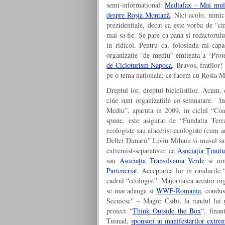
semi-informational:
Mediafax – Mai multe
despre Roşia Montană
. Nici acolo, nimic
prezidentiale, decat ca este vorba de “c
mai sa fie. Se pare ca pana si redactorulu
in ridicol. Pentru ca, folosindu-mi capac
organizatie “de mediu” emitenta a “Prote
de Cicloturism Napoca
. Bravos, fratilor!
pe o tema nationala: ce facem cu Rosia 
Dreptul lor, dreptul biciclistilor. Acum,
cine sunt organizatiile co-semnatare. In 
Mediu”, aparuta in 2009, in ciclul “Coali
spune, este asigurat de “Fundatia Terra
ecologiste sau afacerist-ecologiste (cum a
Deltei Dunarii” Liviu Mihaiu si musul s
extremist-separatiste: ca
Asociaţia Ţinut
sau
Asociaţia Transilvania Verde
si umb
Parteneriat
. Acceptarea lor in randurile “
cadrul “ecologist”. Majoritatea acestor orga
se mai adauga si
WWF-Romania
, condus
Secuiesc” – Magor Csibi, la randul lui
proiect “
Think Outside the Box
“, fina
Tusnad,
sponsori ai manifestarilor extr