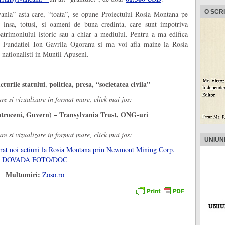
O SCR
vania” asta care, “toata”, se opune Proiectului Rosia Montana pe
 insa, totusi, si oameni de buna credinta, care sunt impotriva
atrimoniului istoric sau a chiar a mediului. Pentru a ma edifica
ei Fundatiei Ion Gavrila Ogoranu si ma voi afla maine la Rosia
 nationalisti in Muntii Apuseni.
turile statului
politica, presa, “societatea civila”
,
re si vizualizare in format mare, click mai jos:
roceni, Guvern) – Transylvania Trust, ONG-uri
re si vizualizare in format mare, click mai jos:
UNIUN
rat noi actiuni la Rosia Montana prin Newmont Mining Corp.
DOVADA FOTO/DOC
Multumiri:
Zoso.ro