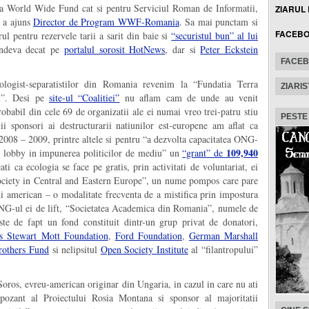
oasa World Wide Fund cat si pentru Serviciul Roman de Informatii,
ZIARUL
i a ajuns
Director de Program WWF-Romania
. Sa mai punctam si
FACEB
ul pentru rezervele tarii a sarit din baie si
“securistul bun” al lui
undeva decat pe
portalul sorosit HotNews
, dar si
Peter Eckstein
FACE
ologist-separatistilor din Romania revenim la “Fundatia Terra
ZIARIS
iu”. Desi pe
site-ul “Coalitiei”
nu aflam cam de unde au venit
robabil din cele 69 de organizatii ale ei numai vreo trei-patru stiu
PESTE
ii sponsori ai destructurarii natiunilor est-europene am aflat ca
 2008 – 2009, printre altele si pentru “a dezvolta capacitatea ONG-
109,940
 de lobby in impunerea politicilor de mediu” un
“grant” de
ati ca ecologia se face pe gratis, prin activitati de voluntariat, ei
Society in Central and Eastern Europe”, un nume pompos care pare
ului american – o modalitate frecventa de a mistifica prin impostura
ONG-ul ei de lift, “Societatea Academica din Romania”, numele de
te de fapt un fond constituit dintr-un grup privat de donatori,
s Stewart Mott Foundation
,
Ford Foundation
,
German Marshall
rothers Fund
si nelipsitul
Open Society Institute
al “filantropului”
Soros, evreu-american originar din Ungaria, in cazul in care nu ati
pozant al Proiectului Rosia Montana si sponsor al majoritatii