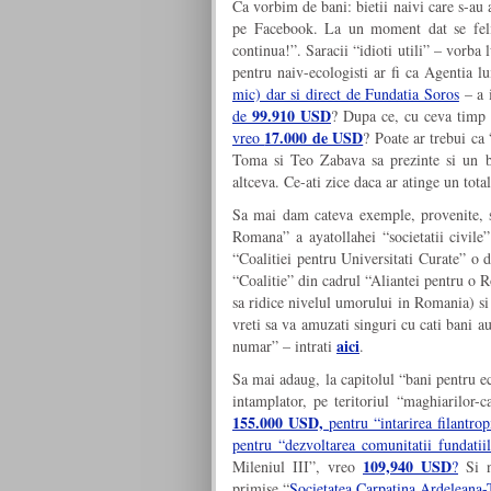
Ca vorbim de bani: bietii naivi care s-au 
pe Facebook. La un moment dat se felic
continua!”. Saracii “idioti utili” – vorba 
pentru naiv-ecologisti ar fi ca Agentia
mic) dar si direct de Fundatia Soros
– a i
99.910 USD
de
? Dupa ce, cu ceva timp 
17.000 de USD
vreo
? Poate ar trebui ca
Toma si Teo Zabava sa prezinte si un bi
altceva. Ce-ati zice daca ar atinge un tota
Sa mai dam cateva exemple, provenite, s
Romana” a ayatollahei “societatii civil
“Coalitiei pentru Universitati Curate” o d
“Coalitie” din cadrul “Aliantei pentru o 
sa ridice nivelul umorului in Romania) si
vreti sa va amuzati singuri cu cati bani a
aici
numar” – intrati
.
Sa mai adaug, la capitolul “bani pentru e
intamplator, pe teritoriul “maghiarilor-
155.000 USD,
pentru “intarirea filantro
pentru “dezvoltarea comunitatii fundati
109,940 USD
Mileniul III”, vreo
?
Si n
primise “
Societatea Carpatina Ardeleana