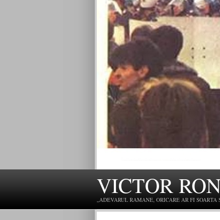
VICTOR RO
„ADEVARUL RAMANE, ORICARE AR FI SOARTA SLU