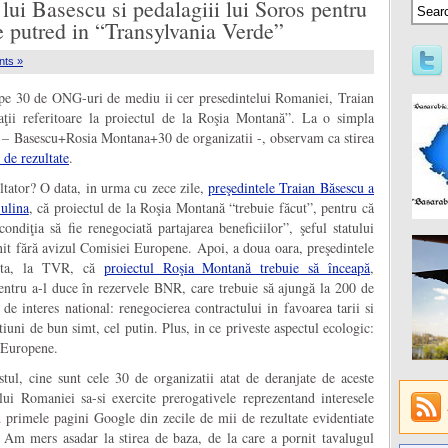
ui Basescu si pedalagiii lui Soros pentru
e putred in “Transylvania Verde”
ts »
oape 30 de ONG-uri de mediu ii cer presedintelui Romaniei, Traian
raţii referitoare la proiectul de la Roşia Montană”. La o simpla
e – Basescu+Rosia Montana+30 de organizatii -, observam ca stirea
 de rezultate
.
oltator? O data, in urma cu zece zile,
preşedintele Traian Băsescu a
Sulina
, că proiectul de la Roşia Montană “trebuie făcut”, pentru că
diţia să fie renegociată partajarea beneficiilor”, şeful statului
nit fără avizul Comisiei Europene. Apoi, a doua oara, preşedintele
cuta, la TVR, că
proiectul Roşia Montană trebuie să înceapă
,
entru a-l duce în rezervele BNR, care trebuie să ajungă la 200 de
 de interes national: renegocierea contractului in favoarea tarii si
uni de bun simt, cel putin. Plus, in ce priveste aspectul ecologic:
i Europene.
tul, cine sunt cele 30 de organizatii atat de deranjate de aceste
elui Romaniei sa-si exercite prerogativele reprezentand interesele
 primele pagini Google din zecile de mii de rezultate evidentiate
. Am mers asadar la stirea de baza, de la care a pornit tavalugul