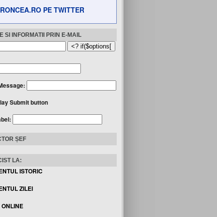
RONCEA.RO PE TWITTER
 SI INFORMATII PRIN E-MAIL
Message:
lay Submit button
abel:
TOR ȘEF
IST LA:
ENTUL ISTORIC
NTUL ZILEI
I ONLINE