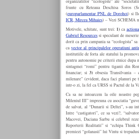
organizatiilor “ecologiste” ale “societat
frunte cu Reteaua Deschisa Soros (
(
europarlamentar PNL de Dorohoi
) si I
ICR, Mircea Mihaies
) – Vezi SCHEMA ma
1)
Motivele, schitate, sunt trei:
ca
action
Gabriel Resources
si speculant de meseri
dorit ca prin campania sa “ecologista” sa
ca
vector al principalelor operatiuni an
institutiile de forta ale statului la promo
pentru autonomie pe criterii etnice dupa
sintagmei “romi” pentru tiganii din Rom
3)
financiar; si
obsesia Transilvania – c
milenare” (evident, daca faci planuri pe 
intr-o zi, la fel ca URSS si Pactul de la V
Ca sa ne intoarcem la oile noastre pepe
Mileniul III” impreuna cu asociatia “guve
de salvat, al “Dunarii si Deltei”, s-au i
Intre “castigatori”, ce sa vezi?, “salv
Macovei, Daciana Sarbu si celebrul re
Reporterii Realitatii” si “echipa Think
premiezi “golanasii” lui Vintu si trepadusi