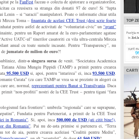
agitat pe la
FanFest
faceau o colecta de ajutorare a organizatorilor,
itau ca reusisera sa stranga din donatii 97 de euro! Si “lupta
lui Lenin – si “saracii” manipulatori. Poate o informatie chiar utila
 lui Mircea Toma –
finantata de acelasi CEE Trust (desi scrie foarte
TOP ZE
nhatat pentru astfel de activitati de “voluntariat-civic” un
“grant”
inainte, pentru un Raport amarat de la euro-parlamentare agatase
 “Active UATC-ul” tinerilor casatoriti cu vila ultra-centrala Mircea
lant anual cu toate sumele incasate. Pentru “Transparency”, nu
jumatate de milion de euro
l de
?!
o singura sursa
ubliniez, dintr-
de venit. “Societatea Academica
e” Tatiana Alina Mungiu Pippidi (TAMP) a primit pentru crearea
CARTI
95.500 USD
93.500 USD
ata
si, apoi, pentru “intarirea” ei, inca
.
Romanie Curata” (cu care TAMP-ar vrea sa se prezinte in alegeri ca
 care are, normal,
reprezentanti pentru Banat si Transilvania
. Daca
u primit “non-profitii” nostri de la CEE Trust – pentru tigani “fara
cologismul fara frontiere”: umbrela “regionala” care se suprapune,
carpatini”, Fundatia pentru Parteneriat, a primit de la CEE Trust
500.000 de USD
piei in Romania”
. Si, apoi, inca
(ati citit bine!),
ilor din Romania”
. Pai nu de-asta primise si partenera ei, “Terra
u tot de aia, pentru crearea aceleiasi “Coalitii pentru Mediu”,
61.560 USD
-Transylvaneana”
un alt “grantulet”, de doar
?