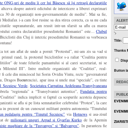
 ONG-uri de mediu îi cer lui Băsescu să îşi retragă declaraţiile
 altceva despre autorii edictului de interzicere a liberei exprimari
irca 30 de organizaţii non-guvernamentale de mediu”. Mai sa fie,
i Mediafax i-a cam fost rusine sa dea stirea corecta, ca sa nu cada
ALERTE
itatile supranaturale, am reusit intr-un sfarsit sa aflu ca marea
stului contra declaratiilor presedintelui Romaniei” este…
Clubul
'>
 Biciclistii din Cluj ii interzic presedintelui Romaniei sa vorbeasca
Title:
Montana!
Thanks 
 ca tot am aflat de unde a pornit “Protestul”, mi-am zis sa vad si
primul rand, la protestul biciclistilor s-a raliat “Coalitia pentru
Disp
tiilor” de toate felurile pamantului si al carei secretariat, ni se
 Mileniul III”. Intre multele organizatii ale “Coalitiei”, real-
Button l
r fi cele din minciocul lui Sorin Ovidiu Vintu, recte “guvernatorul
cur
au, Dragos Bu
enciu), apar insa si unele mai “speciale”, cu tinte
REDAC
ul Secuiesc Verde
,
Societatea Carpatina Ardeleana-Transylvaneana
rela “regionala” a “Transylvaniei autentice”,
Fundatia pentru
PUBLIC
Coalitiei” indica implicit si faptul ca scopurile acesteia depasesc
EVENIM
nizatii se afla si pe lista semnatarilor celebrului “Protest”, la care
a in prezent de un cunoscut militant pentru autonomia “Tinutului
EVENIME
un pedalagiu pentru “Tinutul Secuiesc”
via
Hotnews
si asa-zisul
ntat de
milionarii unguri Arpad si Gyarfas Kurko
de la Apemin
ZIARIST
emiste maghiare de la “Tusvanyos” si “Balvanyos”
. In paranteza fie