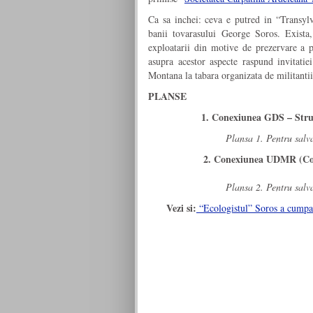
Ca sa inchei: ceva e putred in “Transyl
banii tovarasului George Soros. Exista,
exploatarii din motive de prezervare a p
asupra acestor aspecte raspund invitati
Montana la tabara organizata de militantii
PLANSE
1. Conexiunea GDS – Struc
Plansa 1. Pentru salva
2. Conexiunea UDMR (Cot
Plansa 2. Pentru salva
Vezi si:
“Ecologistul” Soros a cumpa