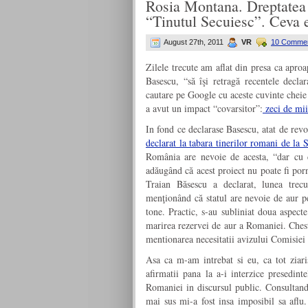
Rosia Montana. Dreptatea l
“Tinutul Secuiesc”. Ceva 
August 27th, 2011
VR
10 Commen
Zilele trecute am aflat din presa ca apr
Basescu, “să îşi retragă recentele decla
cautare pe Google cu aceste cuvinte chei
a avut un impact “covarsitor”:
zeci de mii
In fond ce declarase Basescu, atat de rev
declarat la tabara tinerilor romani de la 
România are nevoie de acesta, “dar cu con
adăugând că acest proiect nu poate fi por
Traian Băsescu a declarat, lunea tre
menţionând că statul are nevoie de aur p
tone. Practic, s-au subliniat doua aspecte
marirea rezervei de aur a Romaniei. Chesti
mentionarea necesitatii avizului Comisie
Asa ca m-am intrebat si eu, ca tot ziaris
afirmatii pana la a-i interzice presedint
Romaniei in discursul public. Consultand
mai sus mi-a fost insa imposibil sa aflu