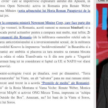
ii civile” care se impotrivesc exploatarii aurului din Apuseni, in
CINE 
Soros Open Network) activa in Romania prin Renate Weber
lona Mihaies (
sotia adjunctului lui Horia Roman Patapievici de la
i jos.
ar la compania minieră Newmont Mining Corp, care face parte din
bisnitari
e (pe vremuri, in Romania, acesti oameni se numeau
) si-a
2)
 scada pretul actiunilor pentru a cumpara mai multe, mai ieftin;
tiromanesti din Romania
(de la infiltrarea oamenilor retelei sale in
varea anticrestinismului si a inversionismului sexual, de la militarea
 modelul Kosovo la impunerea “moldovenismului” in Basarabia si a
ania) are ambitia si placerea ca tara noastra sa ramana blocata
a odata si odata Transilvania va fi din nou parte a “Ungariei
termen lung iei in considerare si faptul ca UE si NATO vor sfarsi
arsovia).
nist-ecologiste (verzi pe dinafara, rosii pe dinauntru), “Terra
rnatorului” lui Vintu, un alt “salvator” pana nu mai ramane nimic
ntrecut anul trecut in a acorda
“Premiile de mediu” ale Romaniei
.
atorii” de la Rosia Montana si Vama Veche: Renate Weber, Monica
zervist MApN si activist ONG Mircea Toma, impreuna cu “echipa
 Outside the Box”. Amuzant, nu? Iei bani de la Vintu si Soros,
i lui Soros.