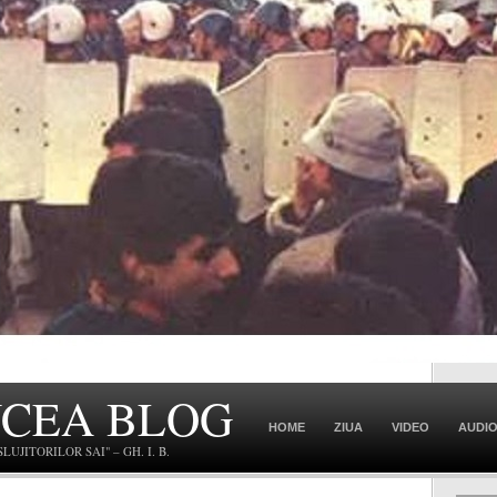
NCEA BLOG
HOME
ZIUA
VIDEO
AUDI
JITORILOR SAI" – GH. I. B.
CONTACT