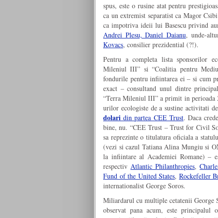
spus, este o rusine atat pentru prestigi
ca un extremist separatist ca Magor Csib
ca impotriva ideii lui Basescu privind aur
Andrei Plesu, Daniel Daianu
, unde-alt
Kovacs
, consilier prezidential (?!).
Pentru a completa lista sponsorilor ec
Mileniul III” si “Coalitia pentru Med
fondurile pentru infiintarea ei – si cum p
exact – consultand unul dintre principal
“Terra Mileniul III” a primit in perioada
urilor ecologiste de a sustine activitati
dolari
din partea CEE Trust
. Daca crede
bine, nu. “CEE Trust – Trust for Civil 
sa reprezinte o titulatura oficiala a stat
(vezi si cazul Tatiana Alina Mungiu si 
la infiintare al Academiei Romane) – es
respectiv
Atlantic Philanthropies
,
Charle
Fund of the United States
,
Rockefeller B
internationalist George Soros.
Miliardarul cu multiple cetatenii George 
observat pana acum, este principalul o