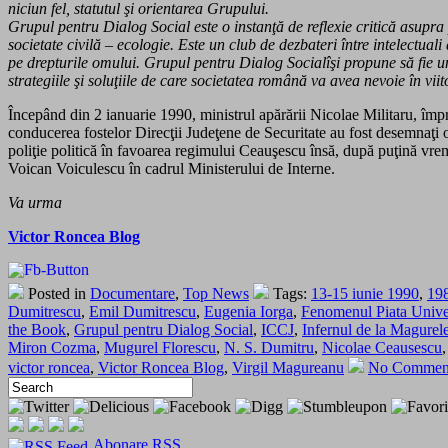
niciun fel, statutul şi orientarea Grupului.
Grupul pentru Dialog Social este o instanţă de reflexie critică asupra
societate civilă – ecologie. Este un club de dezbateri între intelectuali
pe drepturile omului. Grupul pentru Dialog Socialîşi propune să fie un l
strategiile şi soluţiile de care societatea română va avea nevoie în vii
Începând din 2 ianuarie 1990, ministrul apărării Nicolae Militaru, împ
conducerea fostelor Direcţii Judeţene de Securitate au fost desemnaţi o
poliţie politică în favoarea regimului Ceauşescu însă, după puţină vrem
Voican Voiculescu în cadrul Ministerului de Interne.
Va urma
Victor Roncea Blog
Posted in
Documentare
,
Top News
Tags:
13-15 iunie 1990
,
19
Dumitrescu
,
Emil Dumitrescu
,
Eugenia Iorga
,
Fenomenul Piata Univer
the Book
,
Grupul pentru Dialog Social
,
ICCJ
,
Infernul de la Magurel
Miron Cozma
,
Mugurel Florescu
,
N. S. Dumitru
,
Nicolae Ceausescu
victor roncea
,
Victor Roncea Blog
,
Virgil Magureanu
No Comment
Abonare RSS