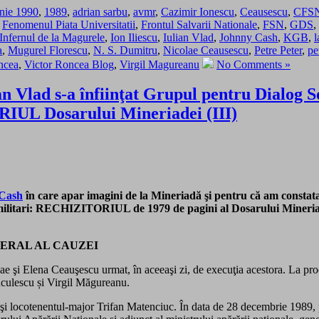
nie 1990
,
1989
,
adrian sarbu
,
avmr
,
Cazimir Ionescu
,
Ceausescu
,
CFS
,
Fenomenul Piata Universitatii
,
Frontul Salvarii Nationale
,
FSN
,
GDS
,
Infernul de la Magurele
,
Ion Iliescu
,
Iulian Vlad
,
Johnny Cash
,
KGB
,
l
a
,
Mugurel Florescu
,
N. S. Dumitru
,
Nicolae Ceausescu
,
Petre Peter
,
pe
oncea
,
Victor Roncea Blog
,
Virgil Magureanu
No Comments »
lian Vlad s-a înfiinţat Grupul pentru Dialog 
RIUL Dosarului Mineriadei (III)
 Cash
în care apar imagini de la Mineriadă şi pentru că am constat
 militari: RECHIZITORIUL de 1979 de pagini al Dosarului Mineriad
NERAL AL CAUZEI
e şi Elena Ceauşescu urmat, în aceeaşi zi, de execuţia acestora. La proce
nculescu și Virgil Măgureanu.
şi locotenentul-major Trifan Matenciuc. În data de 28 decembrie 1989, 