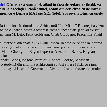
dei
. O lucrare a Asociaţiei, aflată în faza de redactare finală, va
te, a Asociaţiei. Până atunci, redau din cele circa 20 de intrări
eri cu o Dacie a MAI sau SRI (foto). Voi reveni totuşi cu unele
a în incinta Institutului de Arhitectură “Ion Mincu” Bucureşti a văzut
 de culoare albastră a fost răsturnată şi incendiată şi că au existat
ian, Tina M. Leto, Felix Goldstein, Cristi Ciubotaru, Pascal Ilie Virgil,
nterne şi din spatele I.G.P.-ului ardea. În timp ce se afla la intrarea
 că glonţul a intrat în ochiul persoanei şi a ieşit prin ceafă. S-a
eanu, Mihai Gheorghiu, Eugen Popescu, Alexandru Baboş, Bogdan
icior.
 Alexandru Baboş, Bogdan Petrescu, Roncea George, Sebastian
udentă din anul I la Arhitectură au fost agresaţi fizic cu răngi
cu o maşină la sediul Guvernului. Aici i-au fost confiscate mai multe