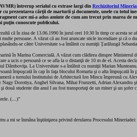
AVMR) întrerup serialul cu extrase largi din
Rechizitoriul Mineria
 cu prezentarea cărţii de marturii şi documente, unele cu totul inedi
fragment care mi-a adus aminte de cum am trecut prin marea de min
ai puţin cunoscute publicului.
tă că în ziua de 13.06.1990 în jurul orei 10:30 în timp ce acesta se afl
 multe persoane. A văzut că au fost aruncate sticle incendiare şi că o dubă
, deplasându-se către Universitate s-a întâlnit cu numiţii Ţarălungă Sebast
 marină în Marina Comercială. A văzut cum clădirea dinspre Ministerul de I
are a ucis o persoană ce se afla la o distanţă de 10 m de el. Acesta declară
u râul Dâmboviţa. La Universitate s-a întâlnit cu numiţii Marian Munt
ersoană împuşcată în cap în faţa blocului Romarta şi o alta împuşcată în p
ma cameră a turnului Institutului de Arhitectură Ion Mincu împreună cu
agy Dorottya, Anghel Silvana, Mihai Frunzetti, Adrian Alexandru şi o st
 şi două studente din anul I au fost transportaţi de un miner şi un şofer 
urele. (…)”
ntru a mi se înmâna înştiinţarea privind derularea Procesului Mineriadei: