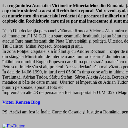
La rugămintea Asociaţiei Victimelor Mineriadelor din România (
cuprinde o sinteză a acestui Rechizitoriu epocal. Voi reveni aşadar
cu numele meu din materialul redactat de procurorii militari un 
capitole din Rechizitoriu care mi se par mai interesante şi sunt m
“(…) Din declaraţia persoanei vătămate Roncea Victor – Alexandru rezul
că “muncitorii” I.M.G.B. au spart geamurile Institutului şi au bătut mai
atacuri între manifestanţii din Piaţa Universităţii şi poliţişti. Ulterior
Titi Calistru, Mihai Popescu Stoeneşti şi alţii.
În zona Poliţiei Capitalei s-a întâlnit şi cu Andrei Rochian – ofiţer de
din stânga a Ministrului de Interne a auzit un foc de armă din interior c
întâlnit cu numitul Eugen Popescu care filma pe o stradă paralelă c
Petrescu, fratele său şi alţi prieteni. Acesta declară că a mai văzut o p
În data de 14.06.1990, în jurul orei 05:00 în timp ce se afla în ulti
Ţarălungă, Adrian Tudor, Sârbu Ştefan, Sârbu Alexia Adela, Bereczky N
metalice şi bâte de către mineri. Ulterior, el împreună cu Adrian Tudor
bunuri personale, aparatul foto etc.
Împreună cu alte 43 de persoane a fost transportat la U.M. 0575 Măg
Victor Roncea Blog
PS: Astăzi am fost la Înalta Curte de Casaţie şi Justiţie a României pe