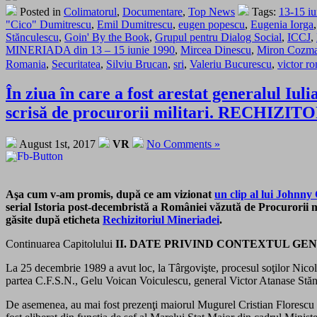
Posted in
Colimatorul
,
Documentare
,
Top News
Tags:
13-15 iu
"Cico" Dumitrescu
,
Emil Dumitrescu
,
eugen popescu
,
Eugenia Iorga
Stănculescu
,
Goin' By the Book
,
Grupul pentru Dialog Social
,
ICCJ
,
MINERIADA din 13 – 15 iunie 1990
,
Mircea Dinescu
,
Miron Cozm
Romania
,
Securitatea
,
Silviu Brucan
,
sri
,
Valeriu Bucurescu
,
victor r
În ziua în care a fost arestat generalul Iu
scrisă de procurorii militari. RECHIZITO
August 1st, 2017
VR
No Comments »
Aşa cum v-am promis, după ce am vizionat
un clip al lui Johnny
serial Istoria post-decembristă a României văzută de Procurorii
găsite după eticheta
Rechizitoriul Mineriadei
.
Continuarea Capitolului
II. DATE PRIVIND CONTEXTUL GE
La 25 decembrie 1989 a avut loc, la Târgovişte, procesul soţilor Nicola
partea C.F.S.N., Gelu Voican Voiculescu, general Victor Atanase Stă
De asemenea, au mai fost prezenţi maiorul Mugurel Cristian Florescu 