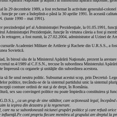
erului Apărării Naţionale şi adjunct al ministrului apărării naţionale, ge
ial în 29 decembrie 1989, a fost rechemat în activitate generalul-colone
funcţie pe care a îndeplinit-o până la 30 aprilie 1991. În această calitate
.N. (iunie 1990 – mai 1991).
lier prezindenţial şef al Administraţiei Prezidenţiale, la 01.05.1991, funcţ
adrul Administraţiei Prezidenţiale, funcţie în virtutea căreia a fost şi m
 sa în retragere, a fost numit, la 27.02.2004, administrator al Uzinei de
cursurile Academiei Militare de Artilerie şi Rachete din U.R.S.S., a fos
iunea Sovietică.
ad, în biroul său de la Ministerul Apărării Naţionale, prezent la arestar
ecretul nr.4/1989 al C.F.S.N., trecuse în subordinea Ministerului Apărări
 împreună cu organele şi unităţile din subordinea acestora.
buia să fie unul neutru politic. Subsumat acestui scop, prin Decretul- Le
lor politice, trecându-se de la sistemul partidului unic la sistemul plurip
ncepţii contrare ordinii de stat şi de drept, în România.
ultură, sex sau convingeri politice nu poate împiedica constituirea şi func
 (G.D.S.),
„ca un grup de sine stătător, care acţionează legal, începând 
uim la ieşirea din dezastru şi la regenerare.
 care nu se subordonează niciunei grupări politice şi care refuză orice
nfluenţă.Pe cont propriu fiecare membru al grupului are dreptul la propri