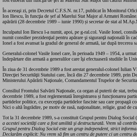
fost eliberat din funcţia de şef al Marelui Stat Major din cadrul Minist
În aceeaşi zi, prin Decretul C.F.S.N. nr.17, publicat în Monitorul Ofic
Ion Iliescu, în funcţia de șef al Marelui Stat Major al Armatei Române, 
apărării (28 decembrie 1989 – iunie 1990) și secretar de stat al M.Ap
Inculpatul Ion Iliescu l-a numit, apoi, pe g-ral.col. Vasile Ionel, consi
numit consilier prezidenţial pentru apărare şi siguranţă naţională în c
Ionel a fost avansat la gradul de general de armată, iar după trecerea
Generalul-colonel Vasile Ionel care, în perioada 1949 – 1954, a urmat 
îndepărtare din armată a generalilor care îşi efectuaseră studiile în Un
În ziua de 31 decembrie 1989 a fost arestat generalul-colonel Iulian Vl
Direcţiei Securităţii Statului care, încă din 27 decembrie 1989, prin D
Ministerului Apărării Naţionale, Comandamentul Trupelor de Securitate
Consiliul Frontului Salvării Naţionale, ca organ al puterii de stat, tre
decembrie 1989, a fost reglementată înregistrarea și funcționarea partide
partidelor politice, cu execepţia partidelor fasciste sau care propagă co
Nici o altă îngrădire, pe motiv de rasă, naţionalitate, religie, grad de c
Tot la 31 decembrie 1989, s-a constituit Grupul pentru Dialog Social
a acestei societăţi care a fost umilită şi destructurată. Vrem să contrib
Grupul pentru Dialog Social este un grup independent, strict informal,
Declarăm explicit: Nu vrem să fim un centru de putere ci un centru de i