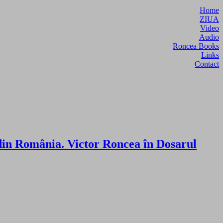
Home
ZIUA
Video
Audio
Roncea Books
Links
Contact
din România. Victor Roncea în Dosarul