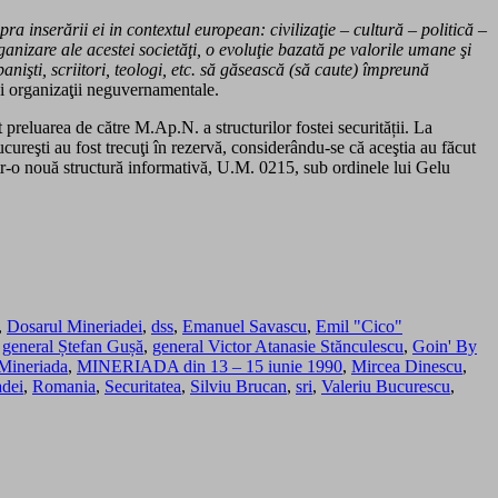
 inserării ei in contextul european: civilizaţie – cultură – politică –
organizare ale acestei societăţi, o evoluţie bazată pe valorile umane şi
anişti, scriitori, teologi, etc. să găsească (să caute) împreună
stei organizaţii neguvernamentale.
reluarea de către M.Ap.N. a structurilor fostei securității. La
ureşti au fost trecuţi în rezervă, considerându-se că aceştia au făcut
ntr-o nouă structură informativă, U.M. 0215, sub ordinele lui Gelu
,
Dosarul Mineriadei
,
dss
,
Emanuel Savascu
,
Emil "Cico"
,
general Ștefan Gușă
,
general Victor Atanasie Stănculescu
,
Goin' By
Mineriada
,
MINERIADA din 13 – 15 iunie 1990
,
Mircea Dinescu
,
adei
,
Romania
,
Securitatea
,
Silviu Brucan
,
sri
,
Valeriu Bucurescu
,