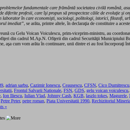
 problemelor fundamentale care frământă societatea civilă română, asupra
 de diferite profesii, care îşi propun să prospecteze căile de evoluţie şi 
aborator în care economişti, sociologi, politologi, istorici, filozofi, urb
torul imediat”
, se arăta, printre altele, în declaraţia de constituire a ace
reună cu Gelu Voican Voiculescu, prim-viceprim-ministru, au coordonat p
fiţeri din cadrul M.Ap.N. Ofiţerii din cadrul Securităţii Municipiului Buc
e, aşa cum vom arăta în continuare, unii dintre ei au fost încorporaţi î
89
,
adrian sarbu
,
Cazimir Ionescu
,
Ceausescu
,
CFSN
,
Cico Dumitrescu
sitatii
,
Frontul Salvarii Nationale
,
FSN
,
GDS
,
gelu voican voiculescu
e
,
Ion Iliescu
,
Iulian Vlad
,
Johnny Cash
,
KGB
,
laszlo tokes
,
Magurele
,
,
Petre Peter
,
petre roman
,
Piata Universitatii 1990
,
Rechizitoriul Mineri
s »