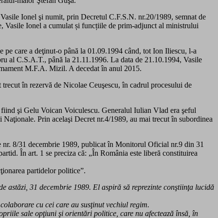
neralul-maior Ştefan Guşă.
l Vasile Ionel şi numit, prin Decretul C.F.S.N. nr.20/1989, semnat de
, Vasile Ionel a cumulat și funcțiile de prim-adjunct al ministrului
ie pe care a deţinut-o până la 01.09.1994 când, tot Ion Iliescu, l-a
embru al C.S.A.T., până la 21.11.1996. La data de 21.10.1994, Vasile
 Armament M.F.A. Mizil. A decedat în anul 2015.
t trecut în rezervă de Nicolae Ceuşescu, în cadrul procesului de
e fiind şi Gelu Voican Voiculescu. Generalul Iulian Vlad era şeful
i Naţionale. Prin acelaşi Decret nr.4/1989, au mai trecut în subordinea
ge nr. 8/31 decembrie 1989, publicat în Monitorul Oficial nr.9 din 31
artid. În art. 1 se preciza că: „În România este liberă constituirea
ţionarea partidelor politice”.
de astăzi, 31 decembrie 1989. El aspiră să reprezinte conştiinţa lucidă
 colaborare cu cei care au susţinut vechiul regim.
ile sale opţiuni şi orientări politice, care nu afectează însă, în