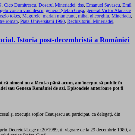
N
,
Cico Dumitrescu
,
Dosarul Mineriadei
,
dss
,
Emanuel Savascu
,
Emil
gelu voican voiculescu
,
general Ștefan Gușă
,
general Victor Atanasie
aszlo tokes
,
Magurele
,
marian munteanu
,
mihai gheorghiu
,
Mineriada
,
tre roman
,
Piata Universitatii 1990
,
Rechizitoriul Mineriadei
,
Social. Istoria post-decembristă a României
at că nimeni nu a făcut-o până acum, am început să public în
ei sau Geneza României de azi. Episoadele anterioare pot fi
sul şi execuţia soţilor Ceauşescu au participat, ca delegaţi, din
prin Decretul-Lege nr.20/1989, în vigoare de la 29 decembrie 1989, a