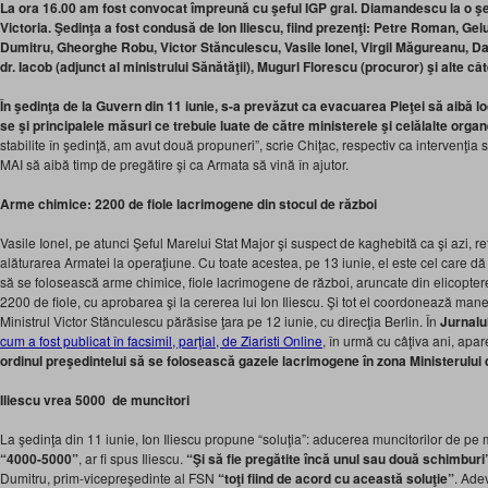
La ora 16.00 am fost convocat împreună cu şeful IGP gral. Diamandescu la o şed
Victoria. Şedinţa a fost condusă de Ion Iliescu, fiind prezenţi: Petre Roman, Gel
Dumitru, Gheorghe Robu, Victor Stănculescu, Vasile Ionel, Virgil Măgureanu, Da
dr. Iacob (adjunct al ministrului Sănătăţii), Mugurl Florescu (procuror) şi alte 
În şedinţa de la Guvern din 11 iunie, s-a prevăzut ca evacuarea Pieţei să aibă loc
se şi principalele măsuri ce trebuie luate de către ministerele şi celălalte organ
stabilite în şedinţă, am avut două propuneri”, scrie Chiţac, respectiv ca intervenţia 
MAI să aibă timp de pregătire şi ca Armata să vină în ajutor.
Arme chimice: 2200 de fiole lacrimogene din stocul de război
Vasile Ionel, pe atunci Şeful Marelui Stat Major şi suspect de kaghebită ca şi azi, ref
alăturarea Armatei la operaţiune. Cu toate acestea, pe 13 iunie, el este cel care dă
să se folosească arme chimice, fiole lacrimogene de război, aruncate din elicoptere
2200 de fiole, cu aprobarea şi la cererea lui Ion Iliescu. Şi tot el coordonează manev
Ministrul Victor Stănculescu părăsise ţara pe 12 iunie, cu direcţia Berlin. În
Jurnalu
cum a fost publicat în facsimil, parţial, de Ziaristi Online
, în urmă cu câţiva ani, apa
ordinul preşedintelui să se folosească gazele lacrimogene în zona Ministerului 
Iliescu vrea 5000 de muncitori
La şedinţa din 11 iunie, Ion Iliescu propune “soluţia”: aducerea muncitorilor de pe m
“4000-5000”
, ar fi spus Iliescu.
“Şi să fie pregătite încă unul sau două schimburi
Dumitru, prim-vicepreşedinte al FSN
“toţi fiind de acord cu această soluţie”
. Ade