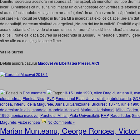
Dumitru, secretara acestora îmi spunea să mai aștept, că muncitorii sunt pe drum iar 
local”. Bineînțeles că nu suflă nici măcar un cuvânt despre convorbirea telefonică pr
și-au dat foc la autobuze, așa cum ne-am înțeles”. În urmă cu vreo trei săptămâni, d
cel care l-a înlocuit pe Chițac în fruntea MI a încercat să explice că acel „ne-am da
de neputință, oarecum similară cu argoticul „Ne-am dat foc la valiză”. Penibilă expli
acea dupăamiază se vede clar cum un scutier aruncă o sticlă incendiară asupra a
Poliției. Poate că, dacă tot vrea să redeschidă și „Dosarul Mineriadei”, domnul ge
să se uite cu atenție și la acele filme.
Vasile Surcel
Detalii asupra cazului
Macovei vs Libertatea Presei, AICI
Posted in
Documentare
Tags:
13-15 iunie 1990
,
Alice Dragici
,
antena 3
,
av
elena udrea
,
Elenina Nicuț
,
EvZ
,
Fenomenul Piata Universitatii
,
gabriel sandu
,
GD
roncea
,
Infernul de la Magurele
,
Jurnalul Garnizoanei Bucuresti 13 - 15 iunie 1990
de arestare in alb
,
mandela
,
Mandela Macovei
,
Mariana Hortolomei
,
Mihai Gadea
,
1990
,
monica macovei
,
Parchetul Militar
,
Piata Universitatii
,
PMP
,
Radu Tudor
,
Simo
Magurele
,
victor roncea
No Comments »
Marian Munteanu, George Roncea, Victor 