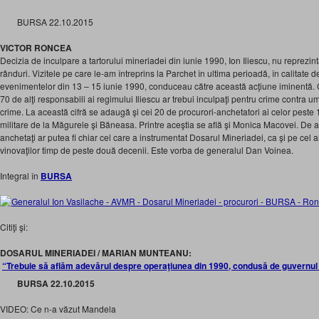
BURSA 22.10.2015
VICTOR RONCEA
Decizia de inculpare a tartorului mineriadei din iunie 1990, Ion Iliescu, nu reprezin
rânduri. Vizitele pe care le-am întreprins la Parchet în ultima perioadă, în calitate d
evenimentelor din 13 – 15 iunie 1990, conduceau către această acţiune iminentă. C
70 de alţi responsabili ai regimului Iliescu ar trebui inculpaţi pentru crime contra um
crime. La această cifră se adaugă şi cei 20 de procurori-anchetatori ai celor peste 10
militare de la Măgurele şi Băneasa. Printre aceştia se află şi Monica Macovei. De 
anchetaţi ar putea fi chiar cel care a instrumentat Dosarul Mineriadei, ca şi pe cel 
vinovaţilor timp de peste două decenii. Este vorba de generalul Dan Voinea.
Integral în
BURSA
Citiţi şi:
DOSARUL MINERIADEI / MARIAN MUNTEANU:
“Trebuie să aflăm adevărul despre operaţiunea din 1990, condusă de guvernu
BURSA 22.10.2015
VIDEO: Ce n-a văzut Mandela