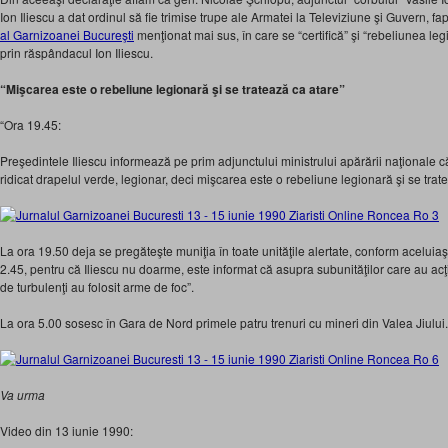
Ion Iliescu a dat ordinul să fie trimise trupe ale Armatei la Televiziune şi Guvern, fa
al Garnizoanei Bucureşti
menţionat mai sus, în care se “certifică” şi “rebeliunea leg
prin răspândacul Ion Iliescu.
“Mişcarea este o rebeliune legionară şi se tratează ca atare”
“Ora 19.45:
Preşedintele Iliescu informează pe prim adjunctului ministrului apărării naţionale că
ridicat drapelul verde, legionar, deci mişcarea este o rebeliune legionară şi se trate
La ora 19.50 deja se pregăteşte muniţia în toate unităţile alertate, conform aceluiaş
2.45, pentru că Iliescu nu doarme, este informat că asupra subunităţilor care au acţ
de turbulenţi au folosit arme de foc”.
La ora 5.00 sosesc în Gara de Nord primele patru trenuri cu mineri din Valea Jiului.
Va urma
Video din 13 iunie 1990: