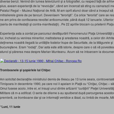
diverse benzi. Venind din lumea televiziunii şi a fotografiei, cu respect faţă de arhi
plus, aveam experienţă de la “revoluţie”, când am încercat să sting cu camarazii mei
Palatul Regal – Muzeul Naţional de Artă. M-am oprit atunci doar când a început să s
mitralierele grele de pe tancuri. Devenisem “terorişti”. Ca orice “terorist” care se r
ne-am prins de confiscarea revoltei anticomuniste, până după 12 ianuarie. Ulterior
(seria de manifestaţii şi contra-manifestaţii) . Pe 22 aprilie blocam cu prietenii Piaţa 
Experienţa asta a contat pe parcursul desfăşurării Fenomenului Piaţa Universităţii
lui, încheiat cu venirea minerilor, maltratarea şi arestarea noastră, a celor din Arhitec
deţinerea noastră ilegală la unităţile fostelor trupe de Securitate, de la Măgurele ş
bucureştene. Eram “rodaţi”. Dar asta este altă istorie, despre care o să vă poveste
atunci şi părerea mea despre Marian Munteanu. Acum să ne întoarcem la documen
Tromboanele şi şopârlele lui Chiţac
Am solicitat declaraţiile ministrului demis de Iliescu pe 13 iunie seara, controversatu
Timişoara în decembrie 1990, pe care noi îl apelam în Piaţă cu “Chiţac, Chiţac – să 
Omul fusese acolo, între ei, el însuşi unul dintre artizanii “curăţirii” Pieţei Universi
Militare că m-a edificat. O serie de dileme s-au spulberat după parcurgerea acestor
premieră, ce tromboane dar şi ce informaţii veridice a lăsat, cu limbă de moarte, Mi
“Luni, 11 iunie