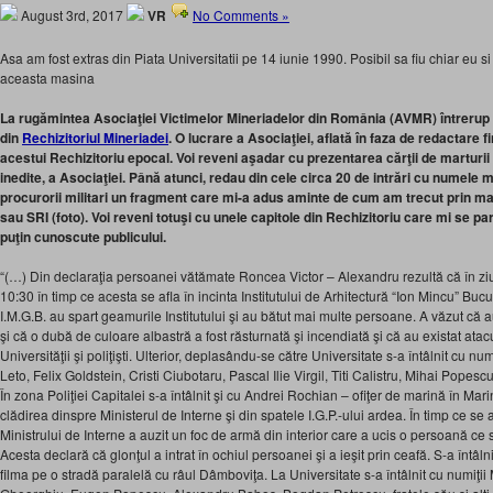
August 3rd, 2017
VR
No Comments »
Asa am fost extras din Piata Universitatii pe 14 iunie 1990. Posibil sa fiu chiar eu si 
aceasta masina
La rugămintea Asociaţiei Victimelor Mineriadelor din România (AVMR) întrerup s
din
Rechizitoriul Mineriadei
. O lucrare a Asociaţiei, aflată în faza de redactare f
acestui Rechizitoriu epocal. Voi reveni aşadar cu prezentarea cărţii de marturii
inedite, a Asociaţiei. Până atunci, redau din cele circa 20 de intrări cu numele 
procurorii militari un fragment care mi-a adus aminte de cum am trecut prin m
sau SRI (foto). Voi reveni totuşi cu unele capitole din Rechizitoriu care mi se pa
puţin cunoscute publicului.
“(…) Din declaraţia persoanei vătămate Roncea Victor – Alexandru rezultă că în ziu
10:30 în timp ce acesta se afla în incinta Institutului de Arhitectură “Ion Mincu” Bucu
I.M.G.B. au spart geamurile Institutului şi au bătut mai multe persoane. A văzut că a
şi că o dubă de culoare albastră a fost răsturnată şi incendiată şi că au existat atacu
Universităţii şi poliţişti. Ulterior, deplasându-se către Universitate s-a întâlnit cu n
Leto, Felix Goldstein, Cristi Ciubotaru, Pascal Ilie Virgil, Titi Calistru, Mihai Popescu 
În zona Poliţiei Capitalei s-a întâlnit şi cu Andrei Rochian – ofiţer de marină în M
clădirea dinspre Ministerul de Interne şi din spatele I.G.P.-ului ardea. În timp ce se 
Ministrului de Interne a auzit un foc de armă din interior care a ucis o persoană ce s
Acesta declară că glonţul a intrat în ochiul persoanei şi a ieşit prin ceafă. S-a înt
filma pe o stradă paralelă cu râul Dâmboviţa. La Universitate s-a întâlnit cu numiţ