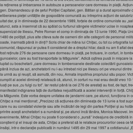
la reținerea și îmbarcarea în autobuze a persoanelor care dormeau în piață. Acțiun
gen. Diamandescu și de șeful Poliției Capitalei, gen. Bâtlan și a durat aproximativ 
eliberarea pieței unitățile de gospodărie comunală au întreprins acțiuni de salubri
uitat dar, și în dimineața de 22 decembrie 1989, forțele de ordine comuniste au „salub
atunci, asta a însemnat că au spălat cu furtunul sângele victimelor ucise în noapt
supervizat de Iliescu, Petre Roman et comp în diminața de 13 iunie 1990, Piața Unive
1480 de polițiști, plus alte cîteva sute de oameni din alte categorii de personal mili
oaste, înarmată până în dinți? Scris chiar de mâna lui Chițac, cu tot cu ortografia lu
comunist, răspunsul ar putea fi considerat de-a dreptul hilar, dacă nu am fi aflat d
fost reținute 276 de persoane care dormeau în piață, pe trotuare, în corturi, în tomb
gunoaielor, care au fost transportate la Măgurele”. Adică oștirea pusă în mișcare la ord
luptat cu boschetarii „care dormeau în tomberoanele destinate colectării gunoaielor
până înziua de azi, anchetatorii nu l-au întrebat nici pe Iliescu ori pe vreunul dintre a
la urmă au și reușit, să asmută, din nou, Armata împotriva propriului său popor. Vict
cumplit al acelei dimineți relatează că, atunci, în corturi nu mai erau decât vreo 10-1
luați pe sus „cu fulgi cu tot”. Iar restul până la cei 276 de arestați au fost, de fapt, tr
manifestat indignarea față de duritatea nejustificată a acelei intervenții în forță. Ch
la Măgurele. Este vorba despre unitatea de jandarmi care, pe atunci, funcționa în 
Chițac a mai menționat: „Precizez că acțiunea din dimineața de 13 iunie a fost sup
care nu au constatat violențe sau alte încălcări de legi din partea Poliției și au hotărâ
printre acești anchetatori s-a numărat și, pe atunci încă tânăra, Monica Macovei. Imp
evenimente, Mihai Chițac nu poate fi considerat o „sursă” îndeajuns de credibilă în
conștient și el însuși de asta, Chițac a preferat să le relateze procurorilor ceea c
însăși, într-o declarație publicată în numărul 1495 din 29 mai 1997 a cotidianului „E