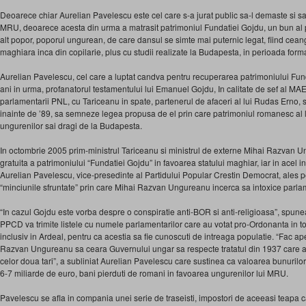
Deoarece chiar Aurelian Pavelescu este cel care s-a jurat public sa-l demaste si s
MRU, deoarece acesta din urma a matrasit patrimoniul Fundatiei Gojdu, un bun al 
alt popor, poporul ungurean, de care dansul se simte mai puternic legat, fiind cean
maghiara inca din copilarie, plus cu studii realizate la Budapesta, in perioada format
Aurelian Pavelescu, cel care a luptat candva pentru recuperarea patrimoniului Fun
ani in urma, profanatorul testamentului lui Emanuel Gojdu, In calitate de sef al MA
parlamentarii PNL, cu Tariceanu in spate, partenerul de afaceri al lui Rudas Erno, 
inainte de ’89, sa semneze legea propusa de el prin care patrimoniul romanesc al l
ungurenilor sai dragi de la Budapesta.
In octombrie 2005 prim-ministrul Tariceanu si ministrul de externe Mihai Razvan
gratuita a patrimoniului “Fundatiei Gojdu” in favoarea statului maghiar, iar in acel 
Aurelian Pavelescu, vice-presedinte al Partidului Popular Crestin Democrat, ales pe
“minciunile sfruntate” prin care Mihai Razvan Ungureanu incerca sa intoxice parlam
“In cazul Gojdu este vorba despre o conspiratie anti-BOR si anti-religioasa”, spu
PPCD va trimite listele cu numele parlamentarilor care au votat pro-Ordonanta in toa
inclusiv in Ardeal, pentru ca acestia sa fie cunoscuti de intreaga populatie. “Fac ap
Razvan Ungureanu sa ceara Guvernului ungar sa respecte tratatul din 1937 care a f
celor doua tari”, a subliniat Aurelian Pavelescu care sustinea ca valoarea bunurilor
6-7 miliarde de euro, bani pierduti de romani in favoarea ungurenilor lui MRU.
Pavelescu se afla in compania unei serie de traseisti, impostori de aceeasi teapa ca