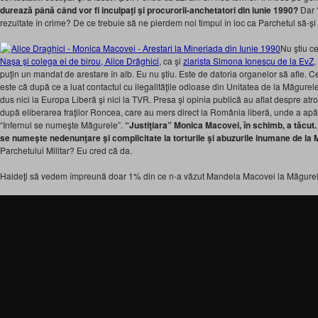
durează până când vor fi inculpaţi şi procurorii-anchetatori din iunie 1990?
Dar “
rezultate în crime? De ce trebuie să ne pierdem noi timpul în loc ca Parchetul să-şi
Nu ştiu c
Naşa şi colega ei de birou, Alice Drăghici
, ca şi
ziarista Simona Ionescu de la EvZ
,
puţin un mandat de arestare în alb. Eu nu ştiu. Este de datoria organelor să afle. Ce
este că după ce a luat contactul cu ilegalităţile odioase din Unitatea de la Măgure
dus nici la Europa Liberă şi nici la TVR. Presa şi opinia publică au aflat despre atr
după eliberarea fraţilor Roncea, care au mers direct la România liberă, unde a apă
“Infernul se numeşte Măgurele”.
“Justiţiara” Monica Macovei, în schimb, a tăcut. 
se numeşte nedenunţare şi complicitate la torturile şi abuzurile inumane de la 
Parchetului Militar? Eu cred că da.
Haideţi să vedem împreună doar 1% din ce n-a văzut Mandela Macovei la Măgurel