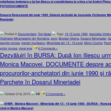
rebeliunea legionara a lui Ion Iliescu si complicitatea la crima a lui Andrei Ples
FOTO/DOCUMENTE
Dosarul Represiunii din iunie 1990. Sinteză alcătuită de Asociaţia Victimelor M
României
Posted in
Documentare
,
Top News
Tags:
13-15 iunie 1990
,
Asociatia Victim
Victimelor Mineriadelor din România
,
avmr
,
Bogdan Gigina
,
Dosarul Mineriadei
,
Ga
george roncea
,
marian munteanu
,
Mineriada din 13 - 15 iunie
,
Miron Cozma
,
Parch
victor roncea
,
viorel ene
4 Comments »
Dezvăluiri în BURSA: După Ion Iliescu urm
Monica Macovei. DOCUMENTE despre ac
procurorilor-anchetatori din iunie 1990 şi ră
Parchete în Dosarul Mineriadei
October 21st, 2015
VR
2 Comments »
rând şi Monica Macovei