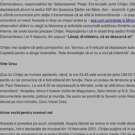
Diamandescu, responsabilul de “debarasarea” Pieţei. Era bruiată, scrie Chiţac. Dit
deplasează atunci la sediul IGP din Şoseaua Ştefan cel Mare. Aici – surpriză: îl g
o ultimă comunicare prin staţie îi transmisese că se află la Intercontinental – în pap
vizionând un meci! Aceasta în timp ce oraşul ardea şi –
aşa cum aminteşte şi Miron
observatori străini cu stagii la Moscova şi activitate comunistă subtilizau filmările c
Interne, de unde tocmai plecase Chiţac. Reproşându-i că în acest timp sediul Poliţiei
Diamandescu i-ar fi răspuns, din papuci:
“Lăsaţi, dl ministru, că se descurcă ei!”
.
Chiţac mai susţine că şeful pompierilor, col. Vornicu, ar fi refuzat să deplaseze autos
Capitală pentru a stinge incendiile. “Asta dovedeşte că el nu a vrut să intervină”, d
Vine Ursu
Ziua lui Chiţac se încheie apoteotic, când, la ora 23.45 este sunat de şeful UM 021
pentru a i se comunica că a fost eliberat din funcţie. Face un puseu de tensiune şi s
str. Paul Greceanu. La ora 8.30 se deplasează la Minister, unde îşi află biroul devasta
incendiare”. Noaptea, biroul îi fusese vizitat de Magureanu, Gelu-Voican şi N.S. Dum
documentele secrete, pistolul şi muniţia. De acolo se prezintă la Guvern unde Ilies
decret pe noul ministru, Doru Viorel Ursu.
Arme vechi pentru vremuri noi
Aceasta e povestea pe scurt, compilată. Asupra istoriei se revine în mai multe decla
exemplu, într-o declaraţie de inculpat din 19 februarie 2001, Chiţac susţine că în d
depozitul de armament de la sediul Poliţiei Capitalei s-ar fi sustras “peste 130 de arm