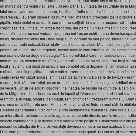
erudiți „bibliotecari”. Rememorând acele vremuri, unul dintre cei care au trecut pe a
au marcat pentru restul vieții sale: „Traseul până la unitatea de securitate de la Mă
totul era un vaiet, oamenii gemeau, îşi căinau rănile şi soarta, îl blestemau pe Ilies
durerea sa… eu eram disperat că nu mai văd, mă târam orbecăind pe la picioarele l
pipăite, nişte mâini m-au tras în sus şi m-au sprijinit de ceva, nu reuşeam să-mi şte
creponase faţa umflată, îmi ardea tot corpul, dar parcă nu mai simţeam nicio durer
viscerală – chiar nu mai vedeam, degeaba îmi frecam ochii, lumea devenise opacă
nasol, disperarea orbirii îmi luase minţile, îmi doream să mor pe loc, ideea unei vieţ
părea o variantă nefezabilă şi relativ lipsită de atractivitate. M-am strâns de gât î
puteam să-mi mai strâng degetele, aveam mâinile cam zdrobite, nu-mi simţeam braţe
mai poate picta cu degetele betegite? Camionul/dubă care ne hurduca precum pe niş
moment dat cu scrâşnete de frână şi oamenii se buluceau să iasă, erau traşi şi arunc
trezit şi eu smuls şi buşit de asfalt, eram complet orb şi dezorientat, am încercat s
a răsunat ca o împuşcătură după ceafă şi brusc cu un ochi am întrevăzut un fel de
ceaţă ceva! Am căzut iarăşi şi am încasat pe spinare încă o serie de lovituri – eram
recunoştinţă, râdeam iarăşi „ca un drogat“ – ceva se întâmplase, şocul izbiturii d
de vedere. Un şir de soldaţi oligofreni ne însoţea pe bucata de drum de la camion la
de la Măgurele – izbindu-ne cu cozi de lopată şi lătrând din răsputeri la noi ceva nein
eram totuşi în viaţă, ologit şi damblagit, semichior, dar întrezăream lumina…” Cam aș
cazarma de la Măgurele unde Monica Macovei a văzut liniștea unei săli de bibliote
Relatrea generalului Chițac continuă prin menționarea faptului că „Între orele 13,30-
au intensificat trecându-se la acte agresive turbulente directe, prin lovirea polițiști
obiecte contondente și la incendierea mașinilor de poliție și autobuzelor folosite p
măsură ce situația din Piața Universității devenea din ce în ce mai explozivă, am te
FSN, care prin neaducerea muncitorilor lăsase piața goală. Nu am reușit să vorbe