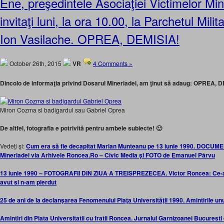
Ene, preşedintele Asociaţiei Victimelor Min
invitaţi luni, la ora 10.00, la Parchetul Milit
Ion Vasilache. OPREA, DEMISIA!
October 26th, 2015
VR
4 Comments »
Dincolo de informaţia privind Dosarul Mineriadei, am ţinut să adaug: OPREA, 
Miron Cozma si badigardul sau Gabriel Oprea
De altfel, fotografia e potrivită pentru ambele subiecte! 🙂
Vedeţi şi:
Cum era să fie decapitat Marian Munteanu pe 13 iunie 1990. DOCUMEN
Mineriadei via Arhivele Roncea.Ro – Civic Media şi FOTO de Emanuel Pârvu
13 iunie 1990 – FOTOGRAFII DIN ZIUA A TREISPREZECEA. Victor Roncea: Ce-am
avut si n-am pierdut
25 de ani de la declanşarea Fenomenului Piaţa Universităţii 1990. Amintirile un
Amintiri din Piata Universitatii cu fratii Roncea. Jurnalul Garnizoanei Bucuresti 