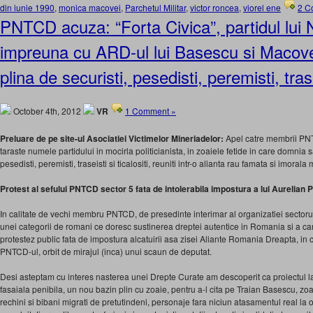
din iunie 1990
,
monica macovei
,
Parchetul Militar
,
victor roncea
,
viorel ene
2 C
PNTCD acuza: “Forta Civica”, partidul lui 
impreuna cu ARD-ul lui Basescu si Macove
plina de securisti, pesedisti, peremisti, trasei
October 4th, 2012
VR
1 Comment »
Preluare de pe site-ul Asociatiei Victimelor Mineriadelor:
Apel catre membrii PN
taraste numele partidului in mocirla politicianista, in zoaiele fetide in care domnia s
pesedisti, peremisti, traseisti si ticalositi, reuniti intr-o alianta rau famata si imoral
Protest al sefului PNTCD sector 5 fata de intolerabila impostura a lui Aurelian
In calitate de vechi membru PNTCD, de presedinte interimar al organizatiei sectorul
unei categorii de romani ce doresc sustinerea dreptei autentice in Romania si a can
protestez public fata de impostura alcatuirii asa zisei Aliante Romania Dreapta, in 
PNTCD-ul, orbit de mirajul (inca) unui scaun de deputat.
Desi asteptam cu interes nasterea unei Drepte Curate am descoperit ca proiectul 
fasaiala penibila, un nou bazin plin cu zoaie, pentru a-l cita pe Traian Basescu, zo
rechini si bibani migrati de pretutindeni, personaje fara niciun atasamentul real la 