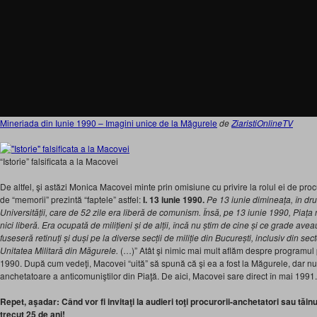
Mineriada din Iunie 1990 – Imagini unice de la Măgurele
de
ZiaristiOnlineTV
“Istorie” falsificata a la Macovei
De altfel, şi astăzi Monica Macovei minte prin omisiune cu privire la rolul ei de proc
de “memorii” prezintă “faptele” astfel:
I. 13 iunie 1990.
Pe 13 iunie dimineața, în dru
Universității, care de 52 zile era liberă de comunism. Însă, pe 13 iunie 1990, Piața nu
nici liberă. Era ocupată de milițieni și de alții, încă nu știm de cine și ce grade ave
fuseseră retinuți și duși pe la diverse secții de miliție din București, inclusiv din secto
Unitatea Militară din Măgurele.
(…)” Atât şi nimic mai mult aflăm despre programul 
1990. După cum vedeţi, Macovei “uită” să spună că şi ea a fost la Măgurele, dar nu 
anchetatoare a anticomuniştilor din Piaţă. De aici, Macovei sare direct în mai 1991. 
Repet, aşadar: Când vor fi invitaţi la audieri toţi procurorii-anchetatori sau tăin
trecut 25 de ani!