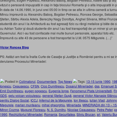
Gheorghiu, Eugen Popescu, Alexandru Baboş, Bogdan Petrescu, fratele său şi alţi 
văzut o persoană împuşcată în cap în faţa blocului Romarta şi o alta împuşcată în pi
În data de 14.06.1990, în jurul orei 05:00 în timp ce se afla în ultima cameră a turnul
Mincu împreună cu Alexandru Baboş, Bogdan Petrescu, Roncea George, Sebastian
Ştefan, Sârbu Alexia Adela, Bereczky Nagy Dorottya, Anghel Silvana, Mihai Frunzet
studentă din anul I la Arhitectură au fost agresaţi fizic cu răngi metalice şi bâte de c
cu Adrian Tudor şi două studente din anul I au fost transportaţi de un miner şi un ş
Guvernului. Aici i-au fost confiscate mai multe bunuri personale, aparatul foto etc.
Împreună cu alte 43 de persoane a fost transportat la U.M. 0575 Măgurele. (…)”
Victor Roncea Blog
PS: Astăzi am fost la Înalta Curte de Casaţie şi Justiţie a României pentru a mi se î
derularea Procesului Mineriadei:
Posted in
Colimatorul
,
Documentare
,
Top News
Tags:
13-15 iunie 1990
,
19
Ionescu
,
Ceausescu
,
CFSN
,
Cico Dumitrescu
,
Dosarul Mineriadei
,
dss
,
Emanuel S
Emil Dumitrescu
,
eugen popescu
,
Eugenia Iorga
,
Fenomenul Piata Universitatii
,
Fr
GDS
,
gelu voican voiculescu
,
general Ștefan Gușă
,
general Victor Atanasie Stănc
pentru Dialog Social
,
ICCJ
,
Infernul de la Magurele
,
Ion Iliescu
,
Iulian Vlad
,
Johnny
Magurele
,
marian munteanu
,
mihai gheorghiu
,
Mineriada
,
MINERIADA din 13 – 15 
Miron Cozma
,
Mugurel Florescu
,
N. S. Dumitru
,
Nicolae Ceausescu
,
Petre Peter
,
p
1990
,
Rechizitoriul Mineriadei
,
Romania
,
Securitatea
,
Silviu Brucan
,
sri
,
Valeriu B