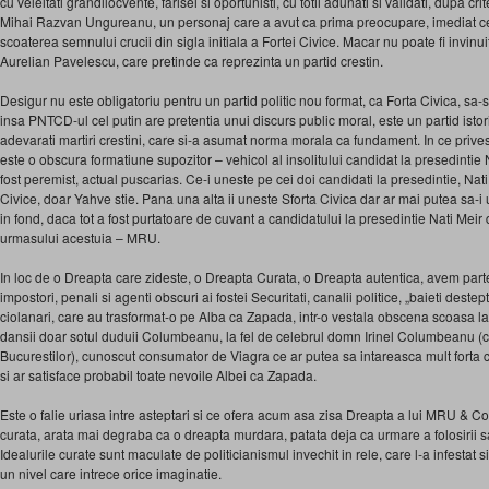
cu veleitati grandilocvente, farisei si oportunisti, cu totii adunati si validati, dupa cr
Mihai Razvan Ungureanu, un personaj care a avut ca prima preocupare, imediat ce 
scoaterea semnului crucii din sigla initiala a Fortei Civice. Macar nu poate fi invinu
Aurelian Pavelescu, care pretinde ca reprezinta un partid crestin.
Desigur nu este obligatoriu pentru un partid politic nou format, ca Forta Civica, sa
insa PNTCD-ul cel putin are pretentia unui discurs public moral, este un partid istor
adevarati martiri crestini, care si-a asumat norma morala ca fundament. In ce prive
este o obscura formatiune supozitor – vehicol al insolitului candidat la presedintie 
fost peremist, actual puscarias. Ce-i uneste pe cei doi candidati la presedintie, Nati
Civice, doar Yahve stie. Pana una alta ii uneste Sforta Civica dar ar mai putea s
in fond, daca tot a fost purtatoare de cuvant a candidatului la presedintie Nati Meir 
urmasului acestuia – MRU.
In loc de o Dreapta care zideste, o Dreapta Curata, o Dreapta autentica, avem parte
impostori, penali si agenti obscuri ai fostei Securitati, canalii politice, „baieti destept
ciolanari, care au trasformat-o pe Alba ca Zapada, intr-o vestala obscena scoasa la 
dansii doar sotul duduii Columbeanu, la fel de celebrul domn Irinel Columbeanu (ca
Bucurestilor), cunoscut consumator de Viagra ce ar putea sa intareasca mult forta ci
si ar satisface probabil toate nevoile Albei ca Zapada.
Este o falie uriasa intre asteptari si ce ofera acum asa zisa Dreapta a lui MRU & 
curata, arata mai degraba ca o dreapta murdara, patata deja ca urmare a folosirii sa
Idealurile curate sunt maculate de politicianismul invechit in rele, care l-a infestat
un nivel care intrece orice imaginatie.