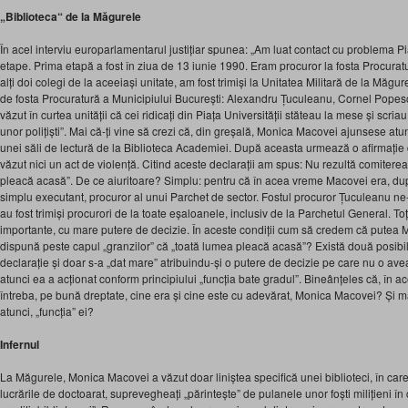
„Biblioteca“ de la Măgurele
În acel interviu europarlamentarul justițiar spunea: „Am luat contact cu problema Pia
etape. Prima etapă a fost în ziua de 13 iunie 1990. Eram procuror la fosta Procurat
alți doi colegi de la aceeiași unitate, am fost trimiși la Unitatea Militară de la Măgur
de fosta Procuratură a Municipiului București: Alexandru Țuculeanu, Cornel Pope
văzut în curtea unității că cei ridicați din Piața Universității stăteau la mese și scr
unor polițiști”. Mai că-ți vine să crezi că, din greșală, Monica Macovei ajunsese atu
unei săli de lectură de la Biblioteca Academiei. După aceasta urmează o afirmație 
văzut nici un act de violență. Citind aceste declarații am spus: Nu rezultă comiterea 
pleacă acasă”. De ce aiuritoare? Simplu: pentru că în acea vreme Macovei era, du
simplu executant, procuror al unui Parchet de sector. Fostul procuror Țuculeanu ne-
au fost trimiși procurori de la toate eșaloanele, inclusiv de la Parchetul General. Toț
importante, cu mare putere de decizie. În aceste condiții cum să credem că putea 
dispună peste capul „granzilor” că „toată lumea pleacă acasă”? Există două posibilită
declarație și doar s-a „dat mare” atribuindu-și o putere de decizie pe care nu o ave
atunci ea a acționat conform principiului „funcția bate gradul”. Bineânțeles că, în 
întreba, pe bună dreptate, cine era și cine este cu adevărat, Monica Macovei? Și mai 
atunci, „funcția” ei?
Infernul
La Măgurele, Monica Macovei a văzut doar liniștea specifică unei biblioteci, în care ce
lucrările de doctoarat, suprevegheați „părintește” de pulanele unor foști milițieni î