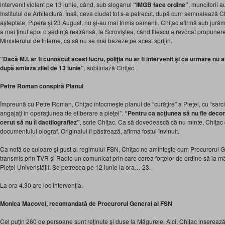
intervenit violent pe 13 iunie, când, sub sloganul
“IMGB face ordine”
, muncitorii a
Institutul de Arhitectură. Însă, ceva ciudat tot s-a petrecut, după cum semnalează Ch
aşteptate, Pipera şi 23 August, nu şi-au mai trimis oamenii. Chiţac afirmă sub jurămâ
a mai ţinut apoi o şedinţă restrânsă, la Scroviştea, când Iliescu a revocat propune
Ministerului de Interne, ca să nu se mai bazeze pe acest sprijin.
“Dacă M.I. ar fi cunoscut acest lucru, poliţia nu ar fi intervenit şi ca urmare nu a
după amiaza zilei de 13 iunie”
, subliniază Chiţac.
Petre Roman conspiră Planul
Împreună cu Petre Roman, Chiţac întocmeşte planul de “curăţire” a Pieţei, cu “sarcini
angajaţi în operaţiunea de eliberare a pieţei”.
“Pentru ca acţiunea să nu fie deco
cerut să nu îl dactilografiez”
, scrie Chiţac. Ca să dovedească că nu minte, Chiţac
documentului olograf. Originalul îl păstrează, afirma fostul învinuit.
Ca notă de culoare şi gust al regimului FSN, Chiţac ne aminteşte cum Procurorul
transmis prin TVR şi Radio un comunicat prin care cerea forţelor de ordine să ia mă
Pieţei Univeristăţii. Se petrecea pe 12 iunie la ora… 23.
La ora 4.30 are loc intervenţia.
Monica Macovei, recomandată de Procurorul General al FSN
Cel puţin 260 de persoane sunt reţinute şi duse la Măgurele. Aici, Chiţac inserează