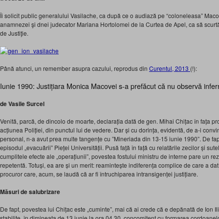
Îi solicit public generalului Vasilache, ca după ce o audiază pe “coloneleasa” Macov
anamnezei şi dnei judecator Mariana Hortolomei de la Curtea de Apel, ca să scurtă
de Justiţie.
Până atunci, un remember asupra cazului, reprodus din
Curentul, 2013
(!):
Iunie 1990: Justițiara Monica Macovei s-a prefăcut că nu observă infer
de Vasile Surcel
Venită, parcă, de dincolo de moarte, declarația dată de gen. Mihai Chițac în fața pro
acțiunea Poliției, din punctul lui de vedere. Dar și cu dorința, evidentă, de a-i conv
personal, n-a avut prea multe tangențe cu ”Mineriada din 13-15 iunie 1990”. De fapt
episodul „evacuării” Pieței Universității. Pusă față în față cu relatările zecilor și s
cumplitele efecte ale „operațiunii”, povestea fostului ministru de interne pare un r
repetentă. Totuși, ea are și un merit: reamintește indiferența complice de care a d
procuror care, acum, se laudă că ar fi întruchiparea intransigenței justițiare.
Măsuri de salubrizare
De fapt, povestea lui Chițac este „cuminte”, mai că ai crede că e depănată de Ion Ili
stabilite, în dimineața de 13 iunie la ora 04,30, concomitent cu formarea cordoanelor