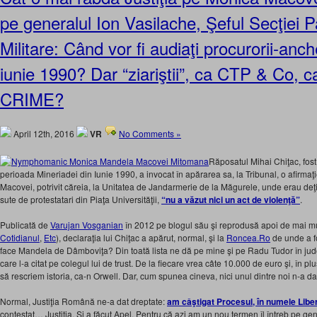
pe generalul Ion Vasilache, Şeful Secţiei P
Militare: Când vor fi audiaţi procurorii-anch
iunie 1990? Dar “ziariştii”, ca CTP & Co, ca
CRIME?
April 12th, 2016
VR
No Comments »
Răposatul Mihai Chiţac, fost
perioada Mineriadei din Iunie 1990, a invocat în apărarea sa, la Tribunal, o afirmaţ
Macovei, potrivit căreia, la Unitatea de Jandarmerie de la Măgurele, unde erau deţinu
sute de protestatari din Piaţa Universităţii,
“nu a văzut nici un act de violenţă”
.
Publicată de
Varujan Vosganian
în 2012 pe blogul său şi reprodusă apoi de mai mul
Cotidianul
,
Etc
), declaraţia lui Chiţac a apărut, normal, şi la
Roncea.Ro
de unde a f
face Mandela de Dâmboviţa? Din toată lista ne dă pe mine şi pe Radu Tudor în ju
care l-a citat pe colegul lui de trust. De la fiecare vrea câte 10.000 de euro şi, în pl
să rescriem istoria, ca-n Orwell. Dar, cum spunea cineva, nici unul dintre noi n-a da
Normal, Justiţia Română ne-a dat dreptate:
am câştigat Procesul, în numele Liber
contestat… Justiţia. Şi a făcut Apel. Pentru că azi am un nou termen îl întreb pe ge