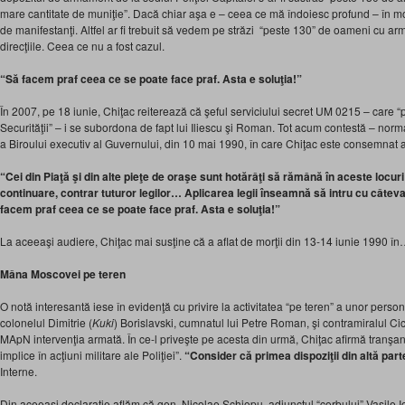
mare cantitate de muniţie”. Dacă chiar aşa e – ceea ce mă îndoiesc profund – în mo
de manifestanţi. Altfel ar fi trebuit să vedem pe străzi “peste 130” de oameni cu arm
direcţiile. Ceea ce nu a fost cazul.
“Să facem praf ceea ce se poate face praf. Asta e soluţia!”
În 2007, pe 18 iunie, Chiţac reiterează că şeful serviciului secret UM 0215 – care “p
Securităţii” – i se subordona de fapt lui Iliescu şi Roman. Tot acum contestă – norma
a Biroului executiv al Guvernului, din 10 mai 1990, în care Chiţac este consemnat as
“Cei din Piaţă şi din alte pieţe de oraşe sunt hotărâţi să rămână în aceste locuri
continuare, contrar tuturor legilor… Aplicarea legii înseamnă să intru cu câteva mi
facem praf ceea ce se poate face praf. Asta e soluţia!”
La aceeaşi audiere, Chiţac mai susţine că a aflat de morţii din 13-14 iunie 1990 î
Mâna Moscovei pe teren
O notă interesantă iese în evidenţă cu privire la activitatea “pe teren” a unor perso
colonelul
Dimitrie (
Kuki
) Borislavski, cumnatul lui Petre Roman, şi contramiralul Cic
MApN intervenţia armată. În ce-l priveşte pe acesta din urmă, Chiţac afirmă tranşant
implice în acţiuni militare ale Poliţiei”.
“Consider că primea dispoziţii din altă part
Interne.
Din aceeaşi declaraţie aflăm că gen. Nicolae Şchiopu, adjunctul “corbului” Vasile Io