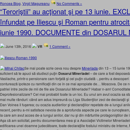
Roncea Blog
,
Virgil Magureanu
No Comments »
“Teroriştii” au acţionat şi pe 13 iunie. EXC
înfundat pe Iliescu şi Roman pentru atrocit
iunie 1990. DOCUMENTE din DOSARUL
June 13th, 2016
VR
1 Comment »
Se mai poate scrie ceva nou despre
Mineriada
din 13 – 15 iunie 1
suficient să te apuci să studiezi puţin
Dosarul Mineriadei
– de care a fost deposedat
Vasilache, printr-o pensionare cam forţată şi cel puţin ciudată -, pentru a descoperi n
conturează ipoteze cu ramificaţii din ce în ce mai apropiate de… Moscova. De ce n-
patriei între zecile de mii de file ale Dosarului Mineriadei? Habar n-am! Comodit
Deprofesionalizare? Cel mai probabil toate la un loc. Eu unul am avut ocazia sa stau
mai multe rânduri: când am adus împreună cu Liga Studenţilor zeci de declaraţii şi
Dan Voinea îl fuşerea; cu ocazia audierilor şi declaraţiilor repetate de-a lungul anilor
recent, pentru a-mi satisface nevoia de a aprofunda aspecte pe care le cunoşteam,
la care am avut acces de-a lungul anilor, dar nu şi din mărturiile protagoniştilor de 
Aşa că am solicitat, pentru documentarea mea şi a Asociaţiei Victimelor Mineriadel
edificarea unei doamne judecătoare, toate declaraţiile fostului ministru de Interne,