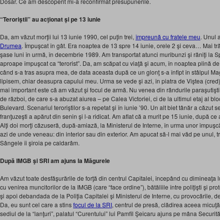
Dosar. Ce am descoperit mi-a reconfirmat presupunerile.
“Teroriştii” au acţionat şi pe 13 iunie
Da, am văzut morţii lui 13 iunie 1990, cel puţin trei,
împreună cu fratele meu
. Unul 
Drumea
. Împuşcat în gât. Era noaptea de 13 spre 14 iunie, orele 2 şi ceva… Mai tră
şase luni în urmă, în decembrie 1989. Am transportat atunci muribunzi şi răniţi la Sp
aproape împuşcat ca “terorist”. Da, am scăpat cu viaţă şi acum, în noaptea plină de f
când s-a tras asupra mea, de data aceasta după ce un glonţ s-a înfipt în stâlpul 
lipisem, chiar deasupra capului meu. Urma se vede şi azi, în piatra de Viştea (cred
mai important este că am văzut şi focul de armă. Nu venea din rândurile paraşutiştil
de război, de care s-a abuzat aiurea – pe Calea Victoriei, ci de la ultimul etaj al blo
Bulevard. Scenariul teroriştilor s-a repetat şi în iunie ’90. Un alt biet tânăr a căzu
franţuzeşti a apărut din senin şi l-a ridicat. Am aflat că a murit pe 15 iunie, după ce
Alţi doi morţi căzuseră, după-amiază, la Ministerul de Interne, în urma unor împuşcă
azi de unde veneau: din interior sau din exterior. Am apucat să-l mai văd pe unul, 
Sângele îi şiroia pe caldarâm.
După IMGB şi SRI am ajuns la Măgurele
Am văzut toate desfăşurările de forţă din centrul Capitalei, începând cu dimineaţa lui
cu venirea muncitorilor de la IMGB (care “face ordine”), bătăliile între poliţişti şi p
şi apoi debandada de la Poliţia Capitalei şi Ministerul de Interne, cu provocările, de
Da, eu sunt cel care a stins
focul de la SRI
, centrul de presă, clădirea aceea micuţ
sediul de la “lanţuri”, palatul “Curentului” lui Pamfil Şeicaru ajuns pe mâna Securit