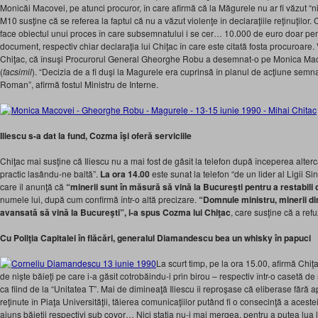
Monicăi Macovei, pe atunci procuror, în care afirmă că la Măgurele nu ar fi văzut “ni
M10 susţine că se referea la faptul că nu a văzut violenţe în declaraţiile reţinuţilor. 
face obiectul unui proces în care subsemnatului i se cer… 10.000 de euro doar pen
document, respectiv chiar declaraţia lui Chiţac în care este citată fosta procuroare.
Chiţac, că însuşi Procurorul General Gheorghe Robu a desemnat-o pe Monica Mac
(
facsimil
). “Decizia de a fi duşi la Magurele era cuprinsă în planul de acţiune semn
Roman”, afirmă fostul Ministru de Interne.
Iliescu s-a dat la fund, Cozma îşi oferă serviciile
Chiţac mai susţine că Iliescu nu a mai fost de găsit la telefon după începerea alterca
practic lasându-ne baltă”.
La ora 14.00
este sunat la telefon “de un lider al Ligii Si
care îl anunţă că
“minerii sunt în măsură să vină la Bucureşti pentru a restabili
numele lui, după cum confirmă într-o altă precizare.
“Domnule ministru, minerii din
avansată să vină la Bucureşti”, i-a spus Cozma lui Chiţac
, care susţine că a refu
Cu Poliţia Capitalei în flăcări, generalul Diamandescu bea un whisky în papuci
La scurt timp, pe la ora 15.00, afirmă Chiţac
de nişte băieţi pe care i-a găsit cotrobăindu-i prin birou – respectiv într-o casetă d
ca fiind de la “Unitatea T”. Mai de dimineaţă Iliescu îi reproşase că eliberase fără
reţinute în Piaţa Universităţii, tăierea comunicaţiilor putând fi o consecinţă a aceste
ajuns băieţii respectivi sub covor… Nici staţia nu-i mai mergea, pentru a putea lua 