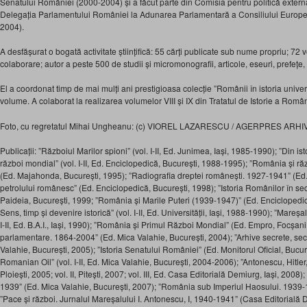
Senatului României (2000-2004) și a făcut parte din Comisia pentru politică extern
Delegația Parlamentului României la Adunarea Parlamentară a Consiliului Euro
2004).
A desfășurat o bogată activitate științifică: 55 cărți publicate sub nume propriu; 7
colaborare; autor a peste 500 de studii și micromonografii, articole, eseuri, prefețe, 
El a coordonat timp de mai mulți ani prestigioasa colecție ”Românii în istoria unive
volume. A colaborat la realizarea volumelor VIII și IX din Tratatul de Istorie a Româ
Foto, cu regretatul Mihai Ungheanu: (c) VIOREL LAZARESCU / AGERPRES ARHI
Publicații: ”Războiul Marilor spioni” (vol. I-II, Ed. Junimea, Iași, 1985-1990); ”Din is
război mondial” (vol. I-II, Ed. Enciclopedică, București, 1988-1995); ”România și 
(Ed. Majahonda, București, 1995); ”Radiografia dreptei românești. 1927-1941” (Ed. 
petrolului românesc” (Ed. Enciclopedică, București, 1998); ”Istoria Românilor în s
Paideia, București, 1999; ”România și Marile Puteri (1939-1947)” (Ed. Enciclopedi
Sens, timp și devenire istorică” (vol. I-II, Ed. Universității, Iași, 1988-1990); ”Mareșal
I-II, Ed. B.A.I., Iași, 1990); ”România și Primul Război Mondial” (Ed. Empro, Focșani
parlamentare. 1864-2004” (Ed. Mica Valahie, București, 2004); ”Arhive secrete, secre
Valahie, București, 2005); ”Istoria Senatului României” (Ed. Monitorul Oficial, Bucure
Romanian Oil” (vol. I-II, Ed. Mica Valahie, București, 2004-2006); ”Antonescu, Hitler, St
Ploiești, 2005; vol. II, Pitești, 2007; vol. III, Ed. Casa Editorială Demiurg, Iași, 2008)
1939” (Ed. Mica Valahie, București, 2007); ”România sub Imperiul Haosului. 1939-
”Pace și război. Jurnalul Mareșalului I. Antonescu, I, 1940-1941” (Casa Editorială 