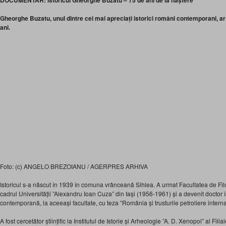
DOCUMENTAR: istoricul Gheorghe Buzatu – 75 de ani de la naștere
Gheorghe Buzatu, unul dintre cei mai apreciați istorici români contemporani, ar fi
ani.
Foto: (c) ANGELO BREZOIANU / AGERPRES ARHIVA
Istoricul s-a născut în 1939 în comuna vrânceană Sihlea. A urmat Facultatea de Filolo
cadrul Universității ”Alexandru Ioan Cuza” din Iași (1956-1961) și a devenit doctor în 
contemporană, la aceeași facultate, cu teza ”România și trusturile petroliere intern
A fost cercetător științific la Institutul de Istorie și Arheologie ”A. D. Xenopol” al Fi