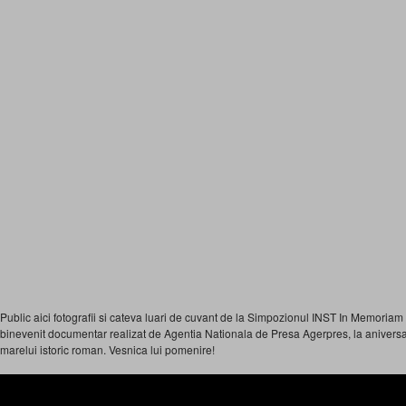
Public aici fotografii si cateva luari de cuvant de la Simpozionul INST In Memoria
binevenit documentar realizat de Agentia Nationala de Presa Agerpres, la aniversa
marelui istoric roman. Vesnica lui pomenire!