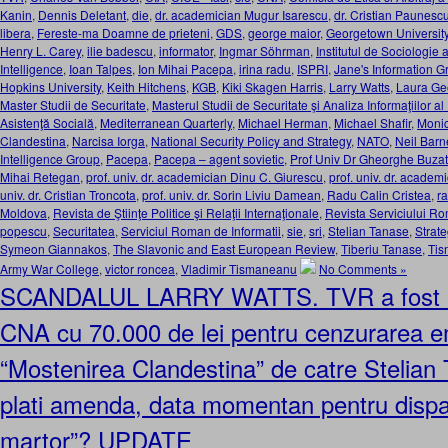
Kanin
,
Dennis Deletant
,
die
,
dr. academician Mugur Isarescu
,
dr. Cristian Paunesc
libera
,
Fereste-ma Doamne de prieteni
,
GDS
,
george maior
,
Georgetown Universit
Henry L. Carey
,
ilie badescu
,
informator
,
Ingmar Söhrman
,
Institutul de Sociologi
Intelligence
,
Ioan Talpes
,
Ion Mihai Pacepa
,
irina radu
,
ISPRI
,
Jane's Information G
Hopkins University
,
Keith Hitchens
,
KGB
,
Kiki Skagen Harris
,
Larry Watts
,
Laura Ge
Master Studii de Securitate
,
Masterul Studii de Securitate şi Analiza Informaţiilor al
Asistenţă Socială
,
Mediterranean Quarterly
,
Michael Herman
,
Michael Shafir
,
Monic
Clandestina
,
Narcisa Iorga
,
National Security Policy and Strategy
,
NATO
,
Neil Barn
Intelligence Group
,
Pacepa
,
Pacepa – agent sovietic
,
Prof Univ Dr Gheorghe Buza
Mihai Retegan
,
prof. univ. dr. academician Dinu C. Giurescu
,
prof. univ. dr. academ
univ. dr. Cristian Troncota
,
prof. univ. dr. Sorin Liviu Damean
,
Radu Calin Cristea
,
r
Moldova
,
Revista de Ştiinţe Politice şi Relaţii Internaţionale
,
Revista Serviciului Ro
popescu
,
Securitatea
,
Serviciul Roman de Informatii
,
sie
,
sri
,
Stelian Tanase
,
Strate
Symeon Giannakos
,
The Slavonic and East European Review
,
Tiberiu Tanase
,
Ti
Army War College
,
victor roncea
,
Vladimir Tismaneanu
No Comments »
SCANDALUL LARRY WATTS. TVR a fost a
CNA cu 70.000 de lei pentru cenzurarea em
“Mostenirea Clandestina” de catre Stelian
plati amenda, data momentan pentru dispar
martor”? UPDATE