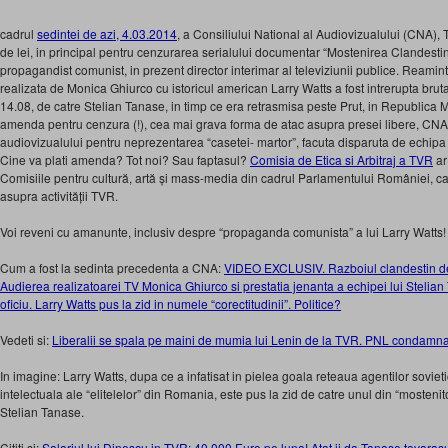
cadrul
sedintei de azi, 4.03.2014
, a Consiliului National al Audiovizualului (CNA)
de lei, in principal pentru cenzurarea serialului documentar “Mostenirea Clandestin
propagandist comunist, in prezent director interimar al televiziunii publice. Reamin
realizata de Monica Ghiurco cu istoricul american Larry Watts a fost intrerupta brutal
14.08, de catre Stelian Tanase, in timp ce era retrasmisa peste Prut, in Republica 
amenda pentru cenzura (!), cea mai grava forma de atac asupra presei libere, C
audiovizualului pentru neprezentarea “casetei- martor”, facuta disparuta de echipa i
Cine va plati amenda? Tot noi? Sau faptasul?
Comisia de Etica si Arbitraj a TVR
ar
Comisiile pentru cultură, artă și mass-media din cadrul Parlamentului României, c
asupra activității TVR.
Voi reveni cu amanunte, inclusiv despre “propaganda comunista” a lui Larry Watts!
Cum a fost la sedinta precedenta a CNA:
VIDEO EXCLUSIV. Razboiul clandestin de
Audierea realizatoarei TV Monica Ghiurco si prestatia jenanta a echipei lui Stelian 
oficiu. Larry Watts pus la zid in numele “corectitudinii”. Politice?
Vedeti si:
Liberalii se spala pe maini de mumia lui Lenin de la TVR. PNL condamna
In imagine: Larry Watts, dupa ce a infatisat in pielea goala reteaua agentilor sovieti
intelectuala ale “elitelelor” din Romania, este pus la zid de catre unul din “mostenito
Stelian Tanase.
Cititi si:
Salariul lui Dinescu in TVR: 40.000 Euro pe luna! Atat ii da Tanase tovarasu