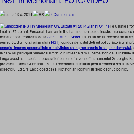
INST In Memoriam. FOTO/VIDEO
June 23rd, 2014
VR
2 Comments »
Pe 6 iunie Pro
implinit 75 de ani. Personal, l-am amintit si l-am pomenit, crestineste, impreuna c
romaneasca Prodromu de la
Sfantul Munte Athos
. La un an de la trecerea sa la cel
pentru Studiul Totalitarismului (
INST
), condus de fostul detinut politic, istoricul si
omagiat imensa personalitate si activitatea sa impresionanta in slujba adevarului
,
la care au participat numerosi istorici din intreaga tara si cercetatori de la institut
langa acestia, in cadrul discursurilor comemorative, pe “monumentul Gheorghe Bu
profesorul Radu Ciuceanu – si l-au revendicat si militari (fostul redactor sef al Reviste
(directorul Editurii Enciclopedice) si luptatori anticomunisti (fosti detinuti politic).