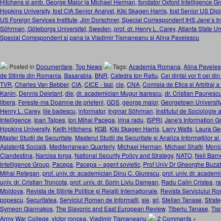
Hitchens si amb. George Maior la Michael Herman, fondator Oxford Intelligence Gr
Hopkins University, fost CIA Senior Analyst, Kiki Skagen Harris, fost Senior US Dipl
US Foreign Services Institute, Jim Dorschner, Special Correspondent IHS Jane’s In
Söhrman, Göteborgs Universitet, Sweden, prof. dr. Henry L. Carey, Atlanta State Uni
Special Correspondent si pana la Vladimir Tismaneanu si Alina Pavelescu
Posted in
Documentare
,
Top News
Tags:
Academia Romana
,
Alina Pavele
de Stiinte din Romania
,
Basarabia
,
BNR
,
Catedra Ion Ratiu
,
Cei dintai vor fi cei di
TVR
,
Charles Van Bebber
,
CIA
,
CICE - Iasi
,
cie
,
CNA
,
Comisia de Etica si Arbitraj 
Kanin
,
Dennis Deletant
,
die
,
dr. academician Mugur Isarescu
,
dr. Cristian Paunesc
libera
,
Fereste-ma Doamne de prieteni
,
GDS
,
george maior
,
Georgetown Universit
Henry L. Carey
,
ilie badescu
,
informator
,
Ingmar Söhrman
,
Institutul de Sociologi
Intelligence
,
Ioan Talpes
,
Ion Mihai Pacepa
,
irina radu
,
ISPRI
,
Jane's Information G
Hopkins University
,
Keith Hitchens
,
KGB
,
Kiki Skagen Harris
,
Larry Watts
,
Laura Ge
Master Studii de Securitate
,
Masterul Studii de Securitate şi Analiza Informaţiilor al
Asistenţă Socială
,
Mediterranean Quarterly
,
Michael Herman
,
Michael Shafir
,
Monic
Clandestina
,
Narcisa Iorga
,
National Security Policy and Strategy
,
NATO
,
Neil Barn
Intelligence Group
,
Pacepa
,
Pacepa – agent sovietic
,
Prof Univ Dr Gheorghe Buza
Mihai Retegan
,
prof. univ. dr. academician Dinu C. Giurescu
,
prof. univ. dr. academ
univ. dr. Cristian Troncota
,
prof. univ. dr. Sorin Liviu Damean
,
Radu Calin Cristea
,
r
Moldova
,
Revista de Ştiinţe Politice şi Relaţii Internaţionale
,
Revista Serviciului Ro
popescu
,
Securitatea
,
Serviciul Roman de Informatii
,
sie
,
sri
,
Stelian Tanase
,
Strate
Symeon Giannakos
,
The Slavonic and East European Review
,
Tiberiu Tanase
,
Ti
Army War College
,
victor roncea
,
Vladimir Tismaneanu
2 Comments »