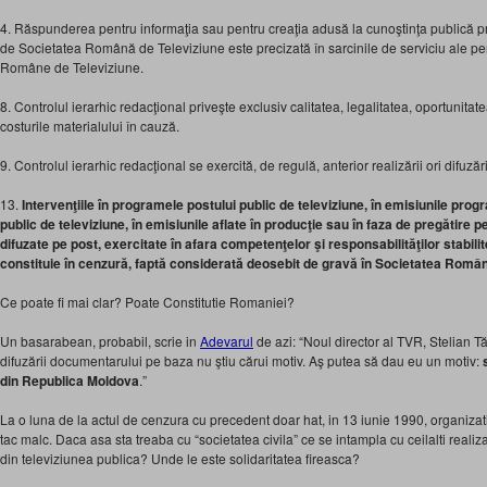
4. Răspunderea pentru informaţia sau pentru creaţia adusă la cunoştinţa publică pr
de Societatea Română de Televiziune este precizată în sarcinile de serviciu ale per
Române de Televiziune.
8. Controlul ierarhic redacţional priveşte exclusiv calitatea, legalitatea, oportunita
costurile materialului în cauză.
9. Controlul ierarhic redacţional se exercită, de regulă, anterior realizării ori difuzăr
13.
Intervenţiile în programele postului public de televiziune, în emisiunile pro
public de televiziune, în emisiunile aflate în producţie sau în faza de pregătire pe
difuzate pe post, exercitate în afara competenţelor şi responsabilităţilor stabilit
constituie în cenzură, faptă considerată deosebit de gravă în Societatea Român
Ce poate fi mai clar? Poate Constitutie Romaniei?
Un basarabean, probabil, scrie in
Adevarul
de azi: “Noul director al TVR, Stelian T
difuzării documentarului pe baza nu ştiu cărui motiv. Aş putea să dau eu un motiv:
s
din Republica Moldova
.”
La o luna de la actul de cenzura cu precedent doar hat, in 13 iunie 1990, organizatii
tac malc. Daca asa sta treaba cu “societatea civila” ce se intampla cu ceilalti realizato
din televiziunea publica? Unde le este solidaritatea fireasca?