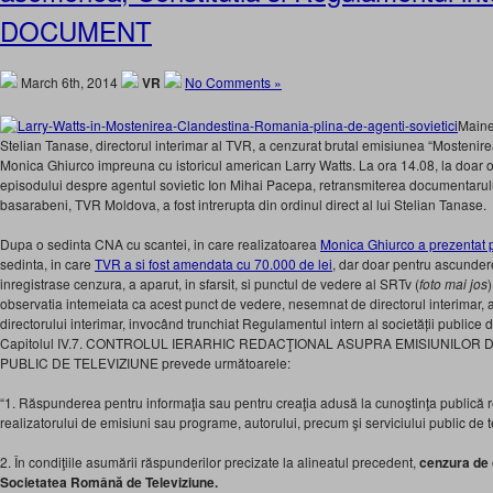
DOCUMENT
March 6th, 2014
VR
No Comments »
Maine
Stelian Tanase, directorul interimar al TVR, a cenzurat brutal emisiunea “Mostenir
Monica Ghiurco impreuna cu istoricul american Larry Watts. La ora 14.08, la doar 
episodului despre agentul sovietic Ion Mihai Pacepa, retransmiterea documentarului
basarabeni, TVR Moldova, a fost intrerupta din ordinul direct al lui Stelian Tanase.
Dupa o sedinta CNA cu scantei, in care realizatoarea
Monica Ghiurco a prezentat p
sedinta, in care
TVR a si fost amendata cu 70.000 de lei
, dar doar pentru ascunder
inregistrase cenzura, a aparut, in sfarsit, si punctul de vedere al SRTv (
foto mai jos
)
observatia intemeiata ca acest punct de vedere, nesemnat de directorul interimar, 
directorului interimar, invocând trunchiat Regulamentul intern al societății publice 
Capitolul IV.7. CONTROLUL IERARHIC REDACŢIONAL ASUPRA EMISIUNILOR 
PUBLIC DE TELEVIZIUNE prevede următoarele:
“1. Răspunderea pentru informaţia sau pentru creaţia adusă la cunoştinţa publică rev
realizatorului de emisiuni sau programe, autorului, precum şi serviciului public de t
2. În condiţiile asumării răspunderilor precizate la alineatul precedent,
cenzura de o
Societatea Română de Televiziune.