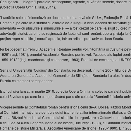
Ceaușescu — biografii paralele, stenograme, agende, cuvântări secrete, dosare ine
(Colecția Opera Omnia, Iași, 2011).
”Lucrările sale se întemeiază pe documente de arhivă din S.U.A., Federația Rusă, M
România, pe care le-a studiat cu osârdie de-a lungul a cinci decenii de activitate știi
adevărată — cu plusurile și minusurile ei — a fost crezul pe care l-a slujit cu cred
adevărații istorici, care nu se rușinează de faptul că sunt români, opera și viața 
prețios reper științific și moral” aprecia, într-un articol, prof. univ. dr. Ioan Scurtu.
I-a fost decernat Premiul Academiei Române pentru vol. ”România și trusturile petro
1929” (Iași, 1981); premiul Academiei Române pentru vol. ”Aspecte ale luptei pentru
1859-1918” (Iași, coordonare și colaborare, 1983); Premiul de excelență al UNES
Senatul Universității ”Ovidius” din Constanța, i-a decernat, în iunie 2007, titlul de 
Adunarea Generală a Academiei Oamenilor de Știință din România l-a ales, în d
Buzatu ca membru corespondent.
Istoricul și-a lansat, în martie 2010, colecția Opera Omnia, o colecție paralelă publ
cele 13 volume pe care le conține făcând parte din colecția ”Românii în istoria univ
Vicepreședinte al Comitetului român pentru istoria celui de-Al Doilea Război Mond
al Comisiei internaționale pentru studiul istoriei relațiilor internaționale (Italia), al 
Doilea Război Mondial, al Comitetului științific de organizare a Colocviilor de isto
a celui de-Al X-lea Congres Mondial de Istorie, București (1980), al Clubului Istorici
Române de Istorie Militară, al Asociației Americane de Istorie (1996-1990). Din 2