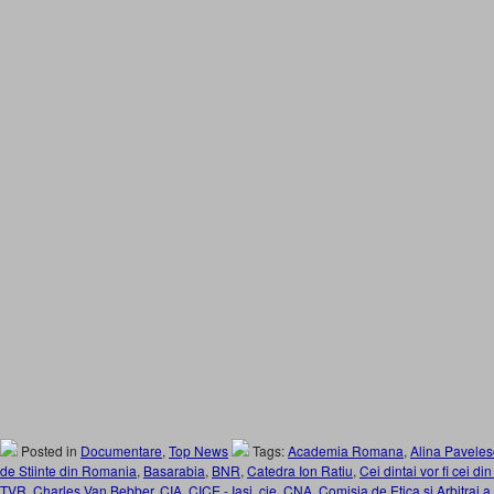
Posted in
Documentare
,
Top News
Tags:
Academia Romana
,
Alina Pavele
de Stiinte din Romania
,
Basarabia
,
BNR
,
Catedra Ion Ratiu
,
Cei dintai vor fi cei di
TVR
,
Charles Van Bebber
,
CIA
,
CICE - Iasi
,
cie
,
CNA
,
Comisia de Etica si Arbitraj 