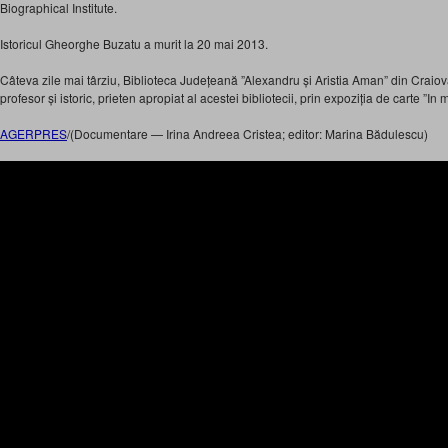
Biographical Institute.
Istoricul Gheorghe Buzatu a murit la 20 mai 2013.
Câteva zile mai târziu, Biblioteca Județeană ”Alexandru și Aristia Aman” din Craio
profesor și istoric, prieten apropiat al acestei bibliotecii, prin expoziția de carte 
AGERPRES
/(Documentare — Irina Andreea Cristea; editor: Marina Bădulescu)