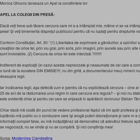
Monica Ghiurco lanseaza un Apel la constiintele lor:
APEL LA COLEGII DIN PRESĂ:
Dacă veţi trece sub tăcere cenzura care mi s-a întâmplat mie, mâine vi se va întâm
pese! Şi veţi binemerita dispreţul publicului pentru că nu luptaţi pentru drepturile v
Conform Constituţiei, Art. 30: “(1) Libertatea de exprimare a gândurilor, a opiniilor s
creaţiilor de orice fel, prin viu grai, prin scris, prin imagini, prin sunete sau prin al
sunt inviolabile. (2) Cenzura de orice fel este interzisă.”!!!!!!!!!
Indiferent de explicaţii (în cazul acesta neprecizate şi neasumate de cel care a co
o lună de la scoatere DIN EMISIE!!!!, nu din grilă, a documentarului meu) nimeni nu 
deasupra legii.
Iar încălcarea legii, aşa defectă cum e (pentru că nu explicitează cenzura – cine ar 
25 de ani de la răsturnarea unui regim în care cenzura era regula? – şi nici nu stab
este evidentă chiar şi pentru cei care se erijează în apărătorii domnului Stelian Tă
Chiar dacă mă costă din punct de vedere profesional faptul că îmi apăr profesia şi d
luptându-mă public cu o conducere care îşi arogă puteri discreţionare şi care m-a d
informaţii complet false, eu mă încăpăţânez să demonstrez că adevărul trebuie apă
se negociază, nu se vinde şi nu se cumpără. Şi nici conştiinţa mea!
Sursa:
Mostenirea Clandestina