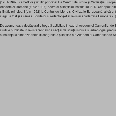
(1961-1992); cercetător științific principal I la Centrul de Istorie și Civilizație Europe
Academiei Române (1992-1997); secretar științific al Institutului ”A. D. Xenopol” di
științific principal I (din 1992) la Centrul de Istorie și Civilizație Europeană, al cărui
stagiu a fost și a rămas. Fondator și redactor-șef al revistei academice Europa XXI 
De asemenea, a desfășurat o bogată activitate în cadrul Academiei Oamenilor de Șt
studiile publicate în revista ”Annals” a secției de științe istorice și arheologie, precu
substanță la simpozioanele și congresele științifice ale Academiei Oamenilor de Șt