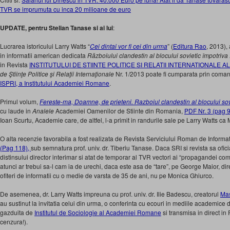
TVR se imprumuta cu inca 20 milioane de euro
UPDATE, pentru Stelian Tanase si ai lui
:
Lucrarea istoricului Larry Watts “
Cei dintai vor fi cei din urma
” (
Editura Rao
, 2013), 
in informatii american dedicata
Războiului clandestin al blocului sovietic împotriv
in Revista
INSTITUTULUI DE STIINTE POLITICE SI RELATII INTERNATIONALE 
de Ştiinţe Politice şi Relaţii Internaţionale
Nr. 1/2013 poate fi cumparata prin coman
ISPRI, a Institutului Academiei Romane
.
Primul volum,
Fereste-ma, Doamne, de prieteni. Razboiul clandestin al blocului so
cu laude in
Analele
Academiei Oamenilor de Stiinte din Romania,
PDF Nr. 3 (pag 
Ioan Scurtu, Academie care, de altfel, l-a primit in randurile sale pe Larry Watts 
O alta recenzie favorabila a fost realizata de Revista Serviciului Roman de Informati
(Pag 118),
sub semnatura prof. univ. dr. Tiberiu Tanase. Daca SRI si revista sa ofic
distinsului director interimar si atat de temporar al TVR vectori ai “propagandei com
atunci ar trebui sa-l cam ia de urechi, daca este asa de “tare”, pe George Maior, dir
ofiteri de informatii cu o medie de varsta de 35 de ani, nu pe Monica Ghiurco.
De asemenea, dr. Larry Watts impreuna cu prof. univ. dr. Ilie Badescu, creatorul
Mas
au sustinut la invitatia celui din urma, o conferinta cu ecouri in mediile academice
gazduita de
Institutul de Sociologie al Academiei Romane
si transmisa in direct i
cenzura!).