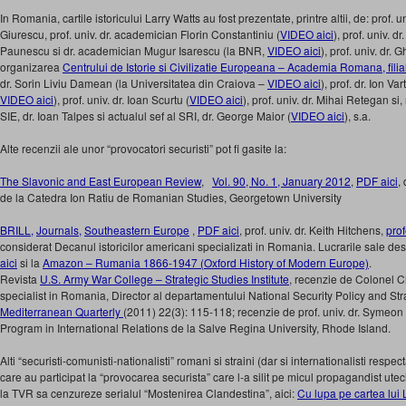
In Romania, cartile istoricului Larry Watts au fost prezentate, printre altii, de: prof.
Giurescu, prof. univ. dr. academician Florin Constantiniu (
VIDEO aici
), prof. univ. d
Paunescu si dr. academician Mugur Isarescu (la BNR,
VIDEO aici
), prof. univ. dr.
organizarea
Centrului de Istorie si Civilizatie Europeana – Academia Romana, filia
dr. Sorin Liviu Damean (la Universitatea din Craiova –
VIDEO aici
), prof. dr. Ion V
VIDEO aici
), prof. univ. dr. Ioan Scurtu (
VIDEO aici
), prof. univ. dr. Mihai Retegan si, 
SIE, dr. Ioan Talpes si actualul sef al SRI, dr. George Maior (
VIDEO aici
), s.a.
Alte recenzii ale unor “provocatori securisti” pot fi gasite la:
The Slavonic and East European Review
,
Vol. 90, No. 1, January 2012
,
PDF aici
,
de la Catedra Ion Ratiu de Romanian Studies, Georgetown University
BRILL,
Journals,
Southeastern Europe
,
PDF aici
, prof. univ. dr. Keith Hitchens,
prof
considerat Decanul istoricilor americani specializati in Romania. Lucrarile sale 
aici
si la
Amazon – Rumania 1866-1947 (Oxford History of Modern Europe)
.
Revista
U.S. Army War College – Strategic Studies Institute
, recenzie de Colonel C
specialist in Romania, Director al departamentului National Security Policy and Str
Mediterranean Quarterly
(2011) 22(3): 115-118; recenzie de prof. univ. dr. Symeo
Program in International Relations de la Salve Regina University, Rhode Island.
Alti “securisti-comunisti-nationalisti” romani si straini (dar si internationalisti respec
care au participat la “provocarea securista” care l-a silit pe micul propagandist ut
la TVR sa cenzureze serialul “Mostenirea Clandestina”, aici:
Cu lupa pe cartea lui L