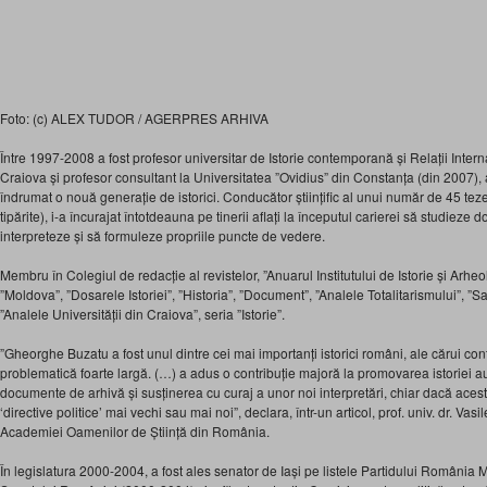
Foto: (c) ALEX TUDOR / AGERPRES ARHIVA
Între 1997-2008 a fost profesor universitar de Istorie contemporană și Relații Intern
Craiova și profesor consultant la Universitatea ”Ovidius” din Constanța (din 2007), a
îndrumat o nouă generație de istorici. Conducător științific al unui număr de 45 teze
tipărite), i-a încurajat întotdeauna pe tinerii aflați la începutul carierei să studieze
interpreteze și să formuleze propriile puncte de vedere.
Membru în Colegiul de redacție al revistelor, ”Anuarul Institutului de Istorie și Arheo
”Moldova”, ”Dosarele Istoriei”, ”Historia”, ”Document”, ”Analele Totalitarismului”, ”
”Analele Universității din Craiova”, seria ”Istorie”.
”Gheorghe Buzatu a fost unul dintre cei mai importanți istorici români, ale cărui contrib
problematică foarte largă. (…) a adus o contribuție majoră la promovarea istoriei a
documente de arhivă și susținerea cu curaj a unor noi interpretări, chiar dacă acest
‘directive politice’ mai vechi sau mai noi”, declara, într-un articol, prof. univ. dr. Va
Academiei Oamenilor de Știință din România.
În legislatura 2000-2004, a fost ales senator de Iași pe listele Partidului România M