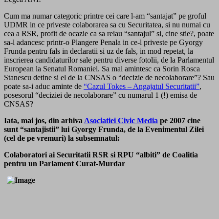
Cum ma numar categoric printre cei care l-am “santajat” pe groful
UDMR in ce priveste colaborarea sa cu Securitatea, si nu numai cu
cea a RSR, profit de ocazie ca sa reiau “santajul” si, cine stie?, poate
sa-l adancesc printr-o Plangere Penala in ce-l priveste pe Gyorgy
Frunda pentru fals in declaratii si uz de fals, in mod repetat, la
inscrierea candidaturilor sale pentru diverse fotolii, de la Parlamentul
European la Senatul Romaniei. Sa mai amintesc ca Sorin Rosca
Stanescu detine si el de la CNSAS o “decizie de necolaborare”? Sau
poate sa-i aduc aminte de
“Cazul Tokes – Angajatul Securitatii”
,
posesorul “deciziei de necolaborare” cu numarul 1 (!) emisa de
CNSAS?
Iata, mai jos, din arhiva
Asociatiei Civic Media
pe 2007 cine
sunt “santajistii” lui Gyorgy Frunda, de la Evenimentul Zilei
(cel de pe vremuri) la subsemnatul:
Colaboratori ai Securitatii RSR si RPU “albiti” de Coalitia
pentru un Parlament Curat-Murdar