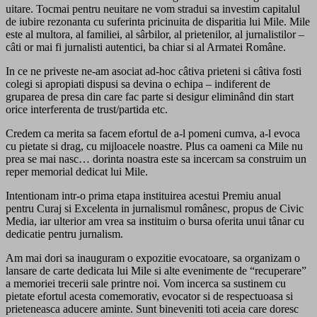
uitare. Tocmai pentru neuitare ne vom stradui sa investim capitalul
de iubire rezonanta cu suferinta pricinuita de disparitia lui Mile. Mile
este al multora, al familiei, al sârbilor, al prietenilor, al jurnalistilor –
câti or mai fi jurnalisti autentici, ba chiar si al Armatei Române.
In ce ne priveste ne-am asociat ad-hoc câtiva prieteni si câtiva fosti
colegi si apropiati dispusi sa devina o echipa – indiferent de
gruparea de presa din care fac parte si desigur eliminând din start
orice interferenta de trust/partida etc.
Credem ca merita sa facem efortul de a-l pomeni cumva, a-l evoca
cu pietate si drag, cu mijloacele noastre. Plus ca oameni ca Mile nu
prea se mai nasc… dorinta noastra este sa incercam sa construim un
reper memorial dedicat lui Mile.
Intentionam intr-o prima etapa instituirea acestui Premiu anual
pentru Curaj si Excelenta in jurnalismul românesc, propus de Civic
Media, iar ulterior am vrea sa instituim o bursa oferita unui tânar cu
dedicatie pentru jurnalism.
Am mai dori sa inauguram o expozitie evocatoare, sa organizam o
lansare de carte dedicata lui Mile si alte evenimente de “recuperare”
a memoriei trecerii sale printre noi. Vom incerca sa sustinem cu
pietate efortul acesta comemorativ, evocator si de respectuoasa si
prieteneasca aducere aminte. Sunt bineveniti toti aceia care doresc