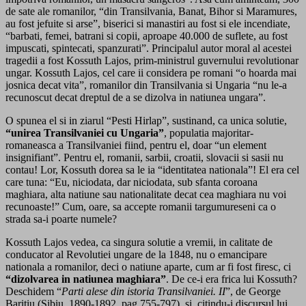
de sate ale romanilor, “din Transilvania, Banat, Bihor si Maramures,
au fost jefuite si arse”, biserici si manastiri au fost si ele incendiate,
“barbati, femei, batrani si copii, aproape 40.000 de suflete, au fost
impuscati, spintecati, spanzurati”. Principalul autor moral al acestei
tragedii a fost Kossuth Lajos, prim-ministrul guvernului revolutionar
ungar. Kossuth Lajos, cel care ii considera pe romani “o hoarda mai
josnica decat vita”, romanilor din Transilvania si Ungaria “nu le-a
recunoscut decat dreptul de a se dizolva in natiunea ungara”.
O spunea el si in ziarul “Pesti Hirlap”, sustinand, ca unica solutie,
“unirea Transilvaniei cu Ungaria”
, populatia majoritar-
romaneasca a Transilvaniei fiind, pentru el, doar “un element
insignifiant”. Pentru el, romanii, sarbii, croatii, slovacii si sasii nu
contau! Lor, Kossuth dorea sa le ia “identitatea nationala”! El era cel
care tuna: “Eu, niciodata, dar niciodata, sub sfanta coroana
maghiara, alta natiune sau nationalitate decat cea maghiara nu voi
recunoaste!” Cum, oare, sa accepte romanii targumureseni ca o
strada sa-i poarte numele?
Kossuth Lajos vedea, ca singura solutie a vremii, in calitate de
conducator al Revolutiei ungare de la 1848, nu o emancipare
nationala a romanilor, deci o natiune aparte, cum ar fi fost firesc, ci
“dizolvarea in natiunea maghiara”
. De ce-i era frica lui Kossuth?
Deschidem “
Parti alese din istoria Transilvaniei. II
”, de George
Baritiu (Sibiu, 1890-1892, pag.755-797), si, citindu-i discursul lui