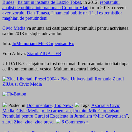
Budea
,
haituit in instanta de Laszlo Tokes
, in 2012,
reputatului
analist de politica internationala Corneliu Vlad
iar in 2013 a revenit
avertizorului Dan Tanasa, “inamicul public nr. 1″ al extremistilor
maghiari de pretutindeni.
Civic Media
va anunta azi castigatorului premiului pentru activitatea
sa din 2013 in slujba adevarului.
Info:
InMemoriam-MileCarpenisan.Ro
Foto Arhiva:
Ziarul ZIUA – FB
UPDATE: Castigatorul a fost desemnat. Il vom anunta imediat dupa
ce ii vom comunica vestea. Multumim pentru intelegere!
Posted in
Documentare
,
Top News
Tags:
Asociatia Civic
Media
,
Civic Media
,
mile carpenisan
,
Premiul Mile Carpenisan
,
Premiului pentru Curaj si Excelenta in Jurnalism “Mile Carpenisan”
,
ziarul Ziua
,
ziua
,
ziua presei
6 Comments »