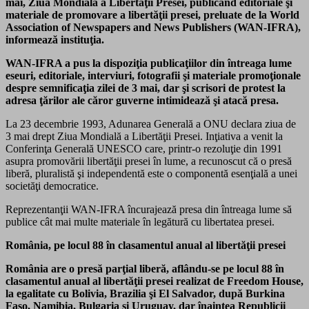
mai, Ziua Mondială a Libertăţii Presei, publicând editoriale şi
materiale de promovare a libertăţii presei, preluate de la World
Association of Newspapers and News Publishers (WAN-IFRA),
informează instituţia.
WAN-IFRA a pus la dispoziţia publicaţiilor din întreaga lume
eseuri, editoriale, interviuri, fotografii şi materiale promoţionale
despre semnificaţia zilei de 3 mai, dar şi scrisori de protest la
adresa ţărilor ale căror guverne intimidează şi atacă presa.
La 23 decembrie 1993, Adunarea Generală a ONU declara ziua de
3 mai drept Ziua Mondială a Libertăţii Presei. Inţiativa a venit la
Conferinţa Generală UNESCO care, printr-o rezoluţie din 1991
asupra promovării libertăţii presei în lume, a recunoscut că o presă
liberă, pluralistă şi independentă este o componentă esenţială a unei
societăţi democratice.
Reprezentanţii WAN-IFRA încurajează presa din întreaga lume să
publice cât mai multe materiale în legătură cu libertatea presei.
România, pe locul 88 în clasamentul anual al libertăţii presei
România are o presă parţial liberă, aflându-se pe locul 88 în
clasamentul anual al libertăţii presei realizat de Freedom House,
la egalitate cu Bolivia, Brazilia şi El Salvador, după Burkina
Faso, Namibia, Bulgaria şi Uruguay, dar înaintea Republicii