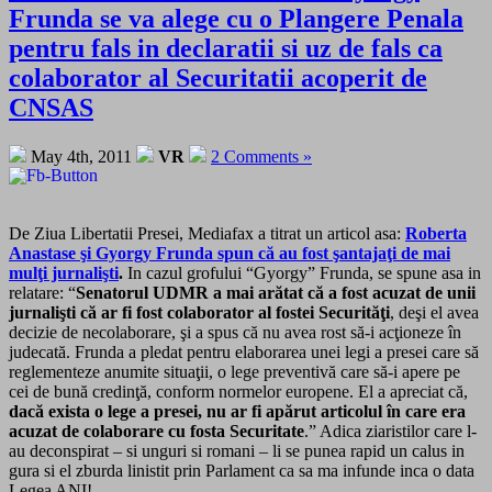
Frunda se va alege cu o Plangere Penala
pentru fals in declaratii si uz de fals ca
colaborator al Securitatii acoperit de
CNSAS
May 4th, 2011
VR
2 Comments »
De Ziua Libertatii Presei, Mediafax a titrat un articol asa:
Roberta
Anastase şi Gyorgy Frunda spun că au fost şantajaţi de mai
mulţi jurnalişti
.
In cazul grofului “Gyorgy” Frunda, se spune asa in
relatare: “
Senatorul UDMR a mai arătat că a fost acuzat de unii
jurnalişti că ar fi fost colaborator al fostei Securităţi
, deşi el avea
decizie de necolaborare, şi a spus că nu avea rost să-i acţioneze în
judecată. Frunda a pledat pentru elaborarea unei legi a presei care să
reglementeze anumite situaţii, o lege preventivă care să-i apere pe
cei de bună credinţă, conform normelor europene. El a apreciat că,
dacă exista o lege a presei, nu ar fi apărut articolul în care era
acuzat de colaborare cu fosta Securitate
.” Adica ziaristilor care l-
au deconspirat – si unguri si romani – li se punea rapid un calus in
gura si el zburda linistit prin Parlament ca sa ma infunde inca o data
Legea ANI!