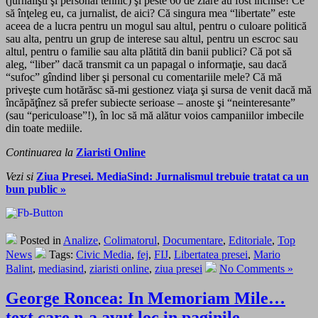
(jurnalişti şi personal tehnic) şi peste 60 de ziare au fost închise! Ce
să înţeleg eu, ca jurnalist, de aici? Că singura mea “libertate” este
aceea de a lucra pentru un mogul sau altul, pentru o culoare politică
sau alta, pentru un grup de interese sau altul, pentru un escroc sau
altul, pentru o familie sau alta plătită din banii publici? Că pot să
aleg, “liber” dacă transmit ca un papagal o informaţie, sau dacă
“sufoc” gîndind liber şi personal cu comentariile mele? Că mă
priveşte cum hotărăsc să-mi gestionez viaţa şi sursa de venit dacă mă
încăpăţînez să prefer subiecte serioase – anoste şi “neinteresante”
(sau “periculoase”!), în loc să mă alătur voios campaniilor imbecile
din toate mediile.
Continuarea la
Ziaristi Online
Vezi si
Ziua Presei. MediaSind: Jurnalismul trebuie tratat ca un
bun public »
Posted in
Analize
,
Colimatorul
,
Documentare
,
Editoriale
,
Top
News
Tags:
Civic Media
,
fej
,
FIJ
,
Libertatea presei
,
Mario
Balint
,
mediasind
,
ziaristi online
,
ziua presei
No Comments »
George Roncea: In Memoriam Mile…
text care n-a avut loc in paginile