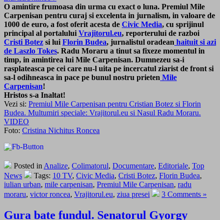
O amintire frumoasa din urma cu exact o luna. Premiul Mile
Carpenisan pentru curaj si excelenta in jurnalism, in valoare de
1000 de euro, a fost oferit acesta de
Civic Media
, cu sprijinul
principal al portalului
Vrajitorul.eu
, reporterului de razboi
Cristi Botez
si lui
Florin Budea
, jurnalistul oradean
haituit si azi
de Laszlo Tokes
. Radu Moraru a tinut sa fixeze momentul in
timp, in amintirea lui Mile Carpenisan. Dumnezeu sa-i
rasplateasca pe cei care nu-l uita pe incercatul ziarist de front si
sa-l odihneasca in pace pe bunul nostru prieten
Mile
Carpenisan
!
Hristos s-a Inaltat!
Vezi si:
Premiul Mile Carpenisan pentru Cristian Botez si Florin
Budea. Multumiri speciale: Vrajitorul.eu si Nasul Radu Moraru.
VIDEO
Foto:
Cristina Nichitus Roncea
Posted in
Analize
,
Colimatorul
,
Documentare
,
Editoriale
,
Top
News
Tags:
10 TV
,
Civic Media
,
Cristi Botez
,
Florin Budea
,
iulian urban
,
mile carpenisan
,
Premiul Mile Carpenisan
,
radu
moraru
,
victor roncea
,
Vrajitorul.eu
,
ziua presei
3 Comments »
Gura bate fundul. Senatorul Gyorgy