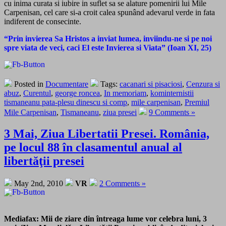
cu inima curata si iubire in suflet sa se alature pomenirii lui Mile
Carpenisan, cel care si-a croit calea spunând adevarul verde in fata
indiferent de consecinte.
“Prin invierea Sa Hristos a inviat lumea, inviindu-ne si pe noi
spre viata de veci, caci El este Invierea si Viata” (Ioan XI, 25)
Posted in
Documentare
Tags:
cacanari si pisaciosi
,
Cenzura si
abuz
,
Curentul
,
george roncea
,
In memoriam
,
kominternistii
tismaneanu pata-plesu dinescu si comp
,
mile carpenisan
,
Premiul
Mile Carpenisan
,
Tismaneanu
,
ziua presei
9 Comments »
3 Mai, Ziua Libertatii Presei. România,
pe locul 88 în clasamentul anual al
libertăţii presei
May 2nd, 2010
VR
2 Comments »
Mediafax: Mii de ziare din întreaga lume vor celebra luni, 3