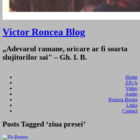
Victor Roncea Blog
„Adevarul ramane, oricare ar fi soarta
slujitorilor sai" – Gh. I. B.
Home
ZIUA
Video
Audio
Roncea Books
Links
Contact
Posts Tagged ‘ziua presei’