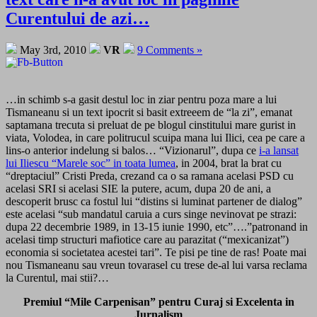
Curentului de azi…
May 3rd, 2010
VR
9 Comments »
…in schimb s-a gasit destul loc in ziar pentru poza mare a lui
Tismaneanu si un text ipocrit si basit extreeem de “la zi”, emanat
saptamana trecuta si preluat de pe blogul cinstitului mare gurist in
viata, Volodea, in care politrucul scuipa mana lui Ilici, cea pe care a
lins-o anterior indelung si balos… “Vizionarul”, dupa ce
i-a lansat
lui Iliescu “Marele soc” in toata lumea
, in 2004, brat la brat cu
“dreptaciul” Cristi Preda, crezand ca o sa ramana acelasi PSD cu
acelasi SRI si acelasi SIE la putere, acum, dupa 20 de ani, a
descoperit brusc ca fostul lui “distins si luminat partener de dialog”
este acelasi “sub mandatul caruia a curs singe nevinovat pe strazi:
dupa 22 decembrie 1989, in 13-15 iunie 1990, etc”….”patronand in
acelasi timp structuri mafiotice care au parazitat (“mexicanizat”)
economia si societatea acestei tari”. Te pisi pe tine de ras! Poate mai
nou Tismaneanu sau vreun tovarasel cu trese de-al lui varsa reclama
la Curentul, mai stii?…
Premiul “Mile Carpenisan” pentru Curaj si Excelenta in
Jurnalism