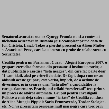
Senatorul-avocat-turnator Gyorgy Frunda nu si-a contestat
niciodata acuzatorii in Instanta @ Deconspirat prima data de
Ion Cristoiu, Laszlo Tokes a pierdut procesul cu Alison Mutler
si Associated Press, care l-au acuzat cu probe de colaborarea cu
Securitatea
Coalitia pentru un Parlament Curat – Alegeri Europene 2007, o
grupare eteroclita formata din persoane si institutii pestrite, a
dat publicitatii o asa-zisa “lista neagra”, din care fac parte doar
11 candidati, alesi pe criterii ciudate. De fapt, dupa cum ne-au
obisnuit aceste grupari, este vorba, implicit, de o actiune de
diversiune, prin crearea unei “lista albe” a candidatilor la
europarlamentare. Practic, toti ceilalti “neselectati” trec printr-
un proces de albirea automata. Grupul pentru Investigatii
Politice a emis deja cateva nume “iertate” de Coalitia condusa
de Alina Mungiu Pippidi: Sorin Frunzaverde, Teodor Stolojan,
etc. Noi va prezentam persoane mult mai negre care trec prin