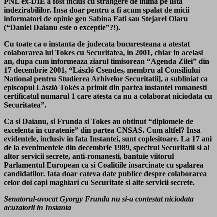
PNL ex-DIE a fost inclus cu strangere de inima pe lista
indezirabililor. Insa doar pentru a fi acum spalat de micii
informatori de opinie gen Sabina Fati sau Stejarel Olaru
(“Daniel Daianu este o exceptie”?!).
Cu toate ca o instanta de judecata bucuresteana a atestat
colaborarea lui Tokes cu Securitatea, in 2001, chiar in acelasi
an, dupa cum informeaza ziarul timisorean “Agenda Zilei” din
17 decembrie 2001, “László Csendes, membru al Consiliului
National pentru Studierea Arhivelor Securitatii], a subliniat ca
episcopul László Tokés a primit din partea instantei romanesti
certificatul numarul 1 care atesta ca nu a colaborat niciodata cu
Securitatea”.
Ca si Daianu, si Frunda si Tokes au obtinut “diplomele de
excelenta in curatenie” din partea CNSAS. Cum altfel? Insa
evidentele, inclusiv in fata Instantei, sunt coplesitoare. La 17 ani
de la evenimentele din decembrie 1989, spectrul Securitatii si al
altor servicii secrete, anti-romanesti, bantuie viitorul
Parlamentul European ca si Coalitiile insarcinate cu spalarea
candidatilor. Iata doar cateva date publice despre colaborarea
celor doi capi maghiari cu Securitate si alte servicii secrete.
Senatorul-avocat Gyorgy Frunda nu si-a contestat niciodata
acuzatorii in Instanta