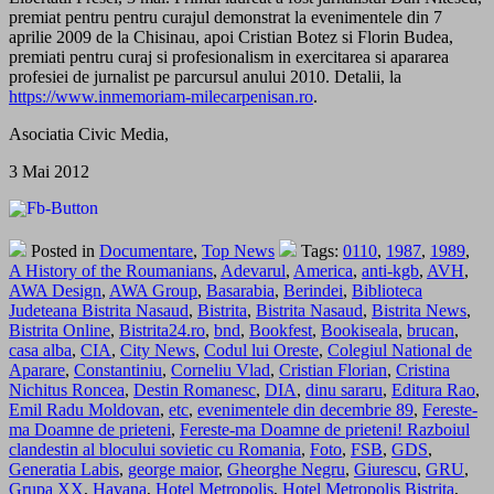
premiat pentru pentru curajul demonstrat la evenimentele din 7
aprilie 2009 de la Chisinau, apoi Cristian Botez si Florin Budea,
premiati pentru curaj si profesionalism in exercitarea si apararea
profesiei de jurnalist pe parcursul anului 2010. Detalii, la
https://www.inmemoriam-milecarpenisan.ro
.
Asociatia Civic Media,
3 Mai 2012
Posted in
Documentare
,
Top News
Tags:
0110
,
1987
,
1989
,
A History of the Roumanians
,
Adevarul
,
America
,
anti-kgb
,
AVH
,
AWA Design
,
AWA Group
,
Basarabia
,
Berindei
,
Biblioteca
Judeteana Bistrita Nasaud
,
Bistrita
,
Bistrita Nasaud
,
Bistrita News
,
Bistrita Online
,
Bistrita24.ro
,
bnd
,
Bookfest
,
Bookiseala
,
brucan
,
casa alba
,
CIA
,
City News
,
Codul lui Oreste
,
Colegiul National de
Aparare
,
Constantiniu
,
Corneliu Vlad
,
Cristian Florian
,
Cristina
Nichitus Roncea
,
Destin Romanesc
,
DIA
,
dinu sararu
,
Editura Rao
,
Emil Radu Moldovan
,
etc
,
evenimentele din decembrie 89
,
Fereste-
ma Doamne de prieteni
,
Fereste-ma Doamne de prieteni! Razboiul
clandestin al blocului sovietic cu Romania
,
Foto
,
FSB
,
GDS
,
Generatia Labis
,
george maior
,
Gheorghe Negru
,
Giurescu
,
GRU
,
Grupa XX
,
Havana
,
Hotel Metropolis
,
Hotel Metropolis Bistrita
,