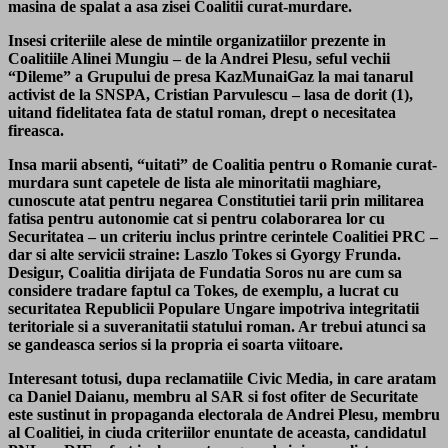
masina de spalat a asa zisei Coalitii curat-murdare.
Insesi criteriile alese de mintile organizatiilor prezente in
Coalitiile Alinei Mungiu – de la Andrei Plesu, seful vechii
“Dileme” a Grupului de presa KazMunaiGaz la mai tanarul
activist de la SNSPA, Cristian Parvulescu – lasa de dorit (1),
uitand fidelitatea fata de statul roman, drept o necesitatea
fireasca.
Insa marii absenti, “uitati” de Coalitia pentru o Romanie curat-
murdara sunt capetele de lista ale minoritatii maghiare,
cunoscute atat pentru negarea Constitutiei tarii prin militarea
fatisa pentru autonomie cat si pentru colaborarea lor cu
Securitatea – un criteriu inclus printre cerintele Coalitiei PRC –
dar si alte servicii straine: Laszlo Tokes si Gyorgy Frunda.
Desigur, Coalitia dirijata de Fundatia Soros nu are cum sa
considere tradare faptul ca Tokes, de exemplu, a lucrat cu
securitatea Republicii Populare Ungare impotriva integritatii
teritoriale si a suveranitatii statului roman. Ar trebui atunci sa
se gandeasca serios si la propria ei soarta viitoare.
Interesant totusi, dupa reclamatiile Civic Media, in care aratam
ca Daniel Daianu, membru al SAR si fost ofiter de Securitate
este sustinut in propaganda electorala de Andrei Plesu, membru
al Coalitiei, in ciuda criteriilor enuntate de aceasta, candidatul