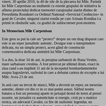
vineri, 30 aprilie 2010, la 40 de zile de la plecarea lui Mile. Parintii
lui Mile Carpenisan au multumit cu emotie grupului de initiativa la
aflarea proiectului dedicat memoriei curajosului ziarist distins de
Presedintia României cu Ordinul National «Serviciul Credincios» in
grad de Cavaler, singurul ziarist român pe care Armata Româna l-a
primit in rândurile sale, cu gradul de sublocotenet post-mortem.
In Memoriam Mile Carpenisan
Este greu sa pui la cale un “proiect” despre un om drag disparut care
este si un reper jurnalistic autentic. Desigur este o intreprindere
delicata, nu un simplu proiect, acest gând de constructie
comemorativa dedicata amintirii lui Mile Carpenisan.
S-a dus, la doar 34 de ani, in preajma sarbatorii de Buna Vestire,
mare sarbatoare crestina. A fost petrecut pe ultimul drum, exact in
ziua cand s-au implinit 11 ani de la inceputul bombardamentelor
asupra Iugoslaviei, razboiul in care a debutat cariera de exceptie a lui
Mile. Avea 23 de ani.
In anii care au trecut de atunci, Mile a devenit un reper, un meserias
autentic, dintre cei din ce in ce mai putini astazi. Sârbul nostru
bataios a fost un personaj aparte in peisajul destul de teren al presei
noastre, un jurnalist cu autenticitate si energie, croit pe o matrice
eroica, un adevarat Cavaler, cu fire de razboinic legendar, un