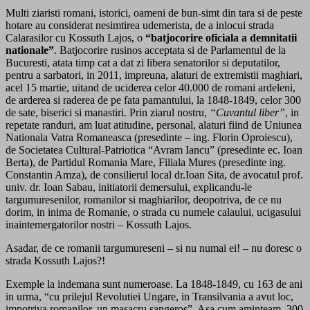
Multi ziaristi romani, istorici, oameni de bun-simt din tara si de peste
hotare au considerat nesimtirea udemerista, de a inlocui strada
Calarasilor cu Kossuth Lajos, o
“batjocorire oficiala a demnitatii
nationale”
. Batjocorire rusinos acceptata si de Parlamentul de la
Bucuresti, atata timp cat a dat zi libera senatorilor si deputatilor,
pentru a sarbatori, in 2011, impreuna, alaturi de extremistii maghiari,
acel 15 martie, uitand de uciderea celor 40.000 de romani ardeleni,
de arderea si raderea de pe fata pamantului, la 1848-1849, celor 300
de sate, biserici si manastiri. Prin ziarul nostru,
“Cuvantul liber”
, in
repetate randuri, am luat atitudine, personal, alaturi fiind de Uniunea
Nationala Vatra Romaneasca (presedinte – ing. Florin Oproiescu),
de Societatea Cultural-Patriotica “Avram Iancu” (presedinte ec. Ioan
Berta), de Partidul Romania Mare, Filiala Mures (presedinte ing.
Constantin Amza), de consilierul local dr.Ioan Sita, de avocatul prof.
univ. dr. Ioan Sabau, initiatorii demersului, explicandu-le
targumuresenilor, romanilor si maghiarilor, deopotriva, de ce nu
dorim, in inima de Romanie, o strada cu numele calaului, ucigasului
inaintemergatorilor nostri – Kossuth Lajos.
Asadar, de ce romanii targumureseni – si nu numai ei! – nu doresc o
strada Kossuth Lajos?!
Exemple la indemana sunt numeroase. La 1848-1849, cu 163 de ani
in urma, “cu prilejul Revolutiei Ungare, in Transilvania a avut loc,
impotriva romanilor, un masacru sangeros”. Asa cum aminteam, 300