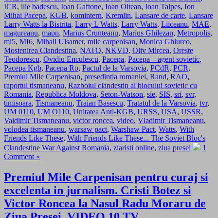
ICR
,
ilie badescu
,
Ioan Gaftone
,
Ioan Oltean
,
Ioan Talpes
,
Ion
Mihai Pacepa
,
KGB
,
komintern
,
Kremlin
,
Lansare de carte
,
Lansare
Larry Watts la Bistrita
,
Larry L Watts
,
Larry Watts
,
Liiceanu
,
MAE
,
magureanu
,
mapn
,
Marius Crunteanu
,
Marius Ghilezan
,
Metropolis
,
mi5
,
MI6
,
Mihail Ulsamer
,
mile carpenisan
,
Monica Ghiurco
,
Mostenirea Clandestina
,
NATO
,
NKVD
,
Oliv Mircea
,
Oreste
Teodorescu
,
Ovidiu Enculescu
,
Pacepa
,
Pacepa – agent sovietic
,
Pacepa Kgb
,
Pacepa Ro
,
Pactul de la Varsovia
,
PCdR
,
PCR
,
Premiul Mile Carpenisan
,
presedintia romaniei
,
Rand
,
RAO
,
raportul tismaneanu
,
Razboiul clandestin al blocului sovietic cu
Romania
,
Republica Moldova
,
Seton-Watson
,
sie
,
SIS
,
sri
,
svr
,
timisoara
,
Tismaneanu
,
Traian Basescu
,
Tratatul de la Varsovia
,
tvr
,
UM 0110
,
UM O110
,
Unitatea Anti-KGB
,
URSS
,
USA
,
USSR
,
Valdimir Tismaneanu
,
victor roncea
,
video
,
Vladimir Tismaneanu
,
volodea tismaneanu
,
warsaw pact
,
Warshaw Pact
,
Watts
,
With
Friends Like These
,
With Friends Like These... The Soviet Bloc's
Clandestine War Against Romania
,
ziaristi online
,
ziua presei
1
Comment »
Premiul Mile Carpenisan pentru curaj si
excelenta in jurnalism. Cristi Botez si
Victor Roncea la Nasul Radu Moraru de
Ziua Presei. VIDEO 10 TV