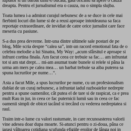
luptator si un barbat dintr-o bucata, gata oricând sa apere o cauza
dreapta. Pentru el jurnalismul era o cauza, nu o simpla slujba.
Toata lumea i-a admirat curajul nebunesc de a se duce in cele mai
fierbinti locuri din lume si de a reusi aproape intotdeauna sa faca
reportaje extraordinare, de invidiat de catre orice jurnalist care face
meseria cu pasiune.
S-a dus prea devreme. Intr-una dintre ultimele sale postari de pe
blog, Mile scria despre “calea sa”, intr-un racord emotional fata de o
celebra melodie a lui Sinatra, My Way: „acum sfârsitul e aproape si
infrunt cortina finala. Am facut ceea ce trebuie sa fac… am infruntat
tot si am stat drept… mi-am asumat toate bunele si relele si pâna la
urma am mers pe calea mea… un barbat trebuie sa aiba puterea sa
spuna lucrurilor pe nume…“.
Asta a facut Mile, a spus lucrurilor pe nume, cu un profesionalism
dublat de un curaj nebunesc, a infruntat iadul razboaielor nedrepte
pentru a spune oamenilor, cât putea el de tare si de raspicat, ca e prea
mult Rau in jur, in ceea ce fac puternicii lumii sau in ceea ce fac
oamenii simpli de obicei tacând si trecând cu vederea nedreptatea si
raul.
Traim intr-o lume cu valori rasturnate, in care recunoasterea valorii
vine adesea doar dupa moarte. Si-atunci pentru o zi-doua, pâna ce
iarasi vâltoarea cotidiana scufunda efigiile eroilor de lânga noi in