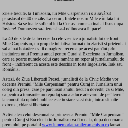
Zilele trecute, la Timisoara, lui Mile Carpenisan i s-a savârsit
parastasul de 40 de zile. La ceruri, fratele nostru Mile e în fata lui
Hristos. Sa se inalte sufletul lui la Cer asa cum s-a inaltat Iisus dupa
Inviere! Dumnezeu sa-l ierte si sa-l odihneasca în pace!
La 40 de zile de la trecerea la cele vesnice a jurnalistului de front
Mile Carpenisan, un grup de initiativa format din ziaristi si prieteni ai
sai a luat hotarârea sa ii omagieze trecerea pe acest pamânt prin
instituirea unui Premiu anual pentru Curaj si Excelenta in Jurnalism,
care sa poarte numele celui care ramâne un reper al jurnalismului de
front – indiferent ca acesta este deschis in fosta Iugoslavie, Irak sau
România.
Astazi, de Ziua Libertatii Presei, jurnalistii de la Civic Media vor
decerna Premiul “Mile Carpenisan” pentru Curaj in Jurnalism unui
coleg din presa, care pe parcursul anului trecut a dovedit, ca si Mile,
ca pentru a transmite un reportaj sau a aduce adevarul de pe “teren”
la cunostinta opiniei publice este in stare sa-si riste, intr-o situatie
extrema, chiar si libertatea.
Activitatea celui desemnat sa primeasca Premiul “Mile Carpenisan”
pentru Curaj si Excelenta in Jurnalism va fi redata, dupa decernarea
premiului, pe portalul
www.inmemoriam-milecarpenisan.ro
lansat