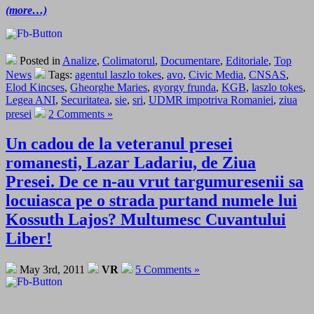
(more…)
Posted in
Analize
,
Colimatorul
,
Documentare
,
Editoriale
,
Top
News
Tags:
agentul laszlo tokes
,
avo
,
Civic Media
,
CNSAS
,
Elod Kincses
,
Gheorghe Maries
,
gyorgy frunda
,
KGB
,
laszlo tokes
,
Legea ANI
,
Securitatea
,
sie
,
sri
,
UDMR impotriva Romaniei
,
ziua
presei
2 Comments »
Un cadou de la veteranul presei
romanesti, Lazar Ladariu, de Ziua
Presei. De ce n-au vrut targumuresenii sa
locuiasca pe o strada purtand numele lui
Kossuth Lajos? Multumesc Cuvantului
Liber!
May 3rd, 2011
VR
5 Comments »