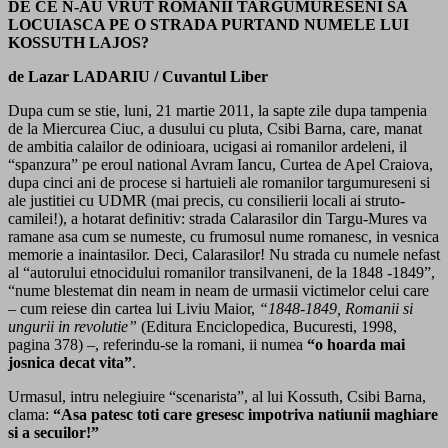
DE CE N-AU VRUT ROMANII TARGUMURESENI SA
LOCUIASCA PE O STRADA PURTAND NUMELE LUI
KOSSUTH LAJOS?
de Lazar LADARIU / Cuvantul Liber
Dupa cum se stie, luni, 21 martie 2011, la sapte zile dupa tampenia
de la Miercurea Ciuc, a dusului cu pluta, Csibi Barna, care, manat
de ambitia calailor de odinioara, ucigasi ai romanilor ardeleni, il
“spanzura” pe eroul national Avram Iancu, Curtea de Apel Craiova,
dupa cinci ani de procese si hartuieli ale romanilor targumureseni si
ale justitiei cu UDMR (mai precis, cu consilierii locali ai struto-
camilei!), a hotarat definitiv: strada Calarasilor din Targu-Mures va
ramane asa cum se numeste, cu frumosul nume romanesc, in vesnica
memorie a inaintasilor. Deci, Calarasilor! Nu strada cu numele nefast
al “autorului etnocidului romanilor transilvaneni, de la 1848 -1849”,
“nume blestemat din neam in neam de urmasii victimelor celui care
– cum reiese din cartea lui Liviu Maior,
“1848-1849, Romanii si
ungurii in revolutie”
(Editura Enciclopedica, Bucuresti, 1998,
pagina 378) –, referindu-se la romani, ii numea
“o hoarda mai
josnica decat vita”
.
Urmasul, intru nelegiuire “scenarista”, al lui Kossuth, Csibi Barna,
clama:
“Asa patesc toti care gresesc impotriva natiunii maghiare
si a secuilor!”