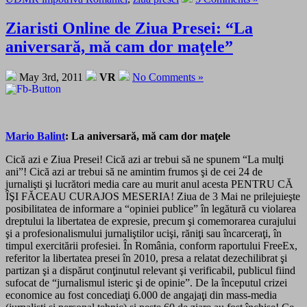
Ziaristi Online de Ziua Presei: “La
aniversară, mă cam dor maţele”
May 3rd, 2011
VR
No Comments »
Mario Balint
: La aniversară, mă cam dor maţele
Cică azi e Ziua Presei! Cică azi ar trebui să ne spunem “La mulţi
ani”! Cică azi ar trebui să ne amintim frumos şi de cei 24 de
jurnalişti şi lucrători media care au murit anul acesta PENTRU CĂ
ÎŞI FĂCEAU CURAJOS MESERIA! Ziua de 3 Mai ne prilejuieşte
posibilitatea de informare a “opiniei publice” în legătură cu violarea
dreptului la libertatea de expresie, precum şi comemorarea curajului
şi a profesionalismului jurnaliştilor ucişi, răniţi sau încarceraţi, în
timpul exercitării profesiei. În România, conform raportului FreeEx,
referitor la libertatea presei în 2010, presa a relatat dezechilibrat şi
partizan şi a dispărut conţinutul relevant şi verificabil, publicul fiind
sufocat de “jurnalismul isteric şi de opinie”. De la începutul crizei
economice au fost concediaţi 6.000 de angajaţi din mass-media