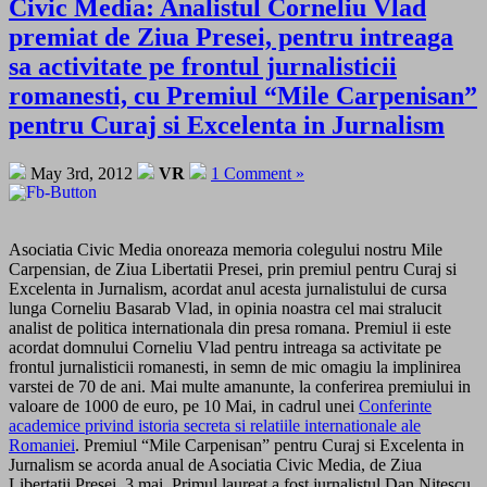
Civic Media: Analistul Corneliu Vlad
premiat de Ziua Presei, pentru intreaga
sa activitate pe frontul jurnalisticii
romanesti, cu Premiul “Mile Carpenisan”
pentru Curaj si Excelenta in Jurnalism
May 3rd, 2012
VR
1 Comment »
Asociatia Civic Media onoreaza memoria colegului nostru Mile
Carpensian, de Ziua Libertatii Presei, prin premiul pentru Curaj si
Excelenta in Jurnalism, acordat anul acesta jurnalistului de cursa
lunga Corneliu Basarab Vlad, in opinia noastra cel mai stralucit
analist de politica internationala din presa romana. Premiul ii este
acordat domnului Corneliu Vlad pentru intreaga sa activitate pe
frontul jurnalisticii romanesti, in semn de mic omagiu la implinirea
varstei de 70 de ani. Mai multe amanunte, la conferirea premiului in
valoare de 1000 de euro, pe 10 Mai, in cadrul unei
Conferinte
academice privind istoria secreta si relatiile internationale ale
Romaniei
. Premiul “Mile Carpenisan” pentru Curaj si Excelenta in
Jurnalism se acorda anual de Asociatia Civic Media, de Ziua
Libertatii Presei, 3 mai. Primul laureat a fost jurnalistul Dan Nitescu,