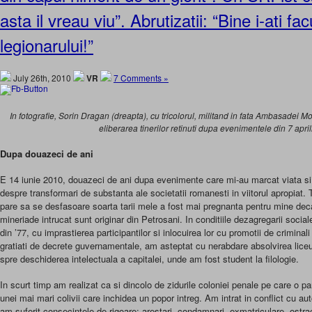
asta il vreau viu”. Abrutizatii: “Bine i-ati fac
legionarului!”
July 26th, 2010
VR
7 Comments »
In fotografie, Sorin Dragan (dreapta), cu tricolorul, militand in fata Ambasadei 
eliberarea tinerilor retinuti dupa evenimentele din 7 apri
Dupa douazeci de ani
E 14 iunie 2010, douazeci de ani dupa evenimente care mi-au marcat viata si a
despre transformari de substanta ale societatii romanesti in viitorul apropiat. 
pare sa se desfasoare soarta tarii mele a fost mai pregnanta pentru mine deca
mineriade intrucat sunt originar din Petrosani. In conditiile dezagregarii social
din ’77, cu imprastierea participantilor si inlocuirea lor cu promotii de criminali
gratiati de decrete guvernamentale, am asteptat cu nerabdare absolvirea liceul
spre deschiderea intelectuala a capitalei, unde am fost student la filologie.
In scurt timp am realizat ca si dincolo de zidurile coloniei penale pe care o p
unei mai mari colivii care inchidea un popor intreg. Am intrat in conflict cu aut
am suferit consecintele de rigoare: arestari, condamnari, exmatriculare, ostraci