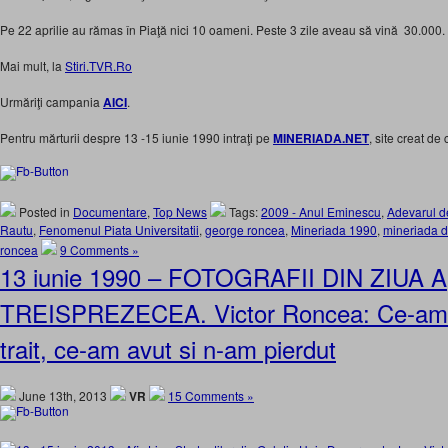
Pe 22 aprilie au rămas în Piaţă nici 10 oameni. Peste 3 zile aveau să vină 30.000.
Mai mult, la
Stiri.TVR.Ro
Urmăriţi campania
AICI
.
Pentru mărturii despre 13 -15 iunie 1990 intraţi pe
MINERIADA.NET
, site creat de
Posted in
Documentare
,
Top News
Tags:
2009 - Anul Eminescu
,
Adevarul de
Rautu
,
Fenomenul Piata Universitatii
,
george roncea
,
Mineriada 1990
,
mineriada d
roncea
9 Comments »
13 iunie 1990 – FOTOGRAFII DIN ZIUA A
TREISPREZECEA. Victor Roncea: Ce-am 
trait, ce-am avut si n-am pierdut
June 13th, 2013
VR
15 Comments »