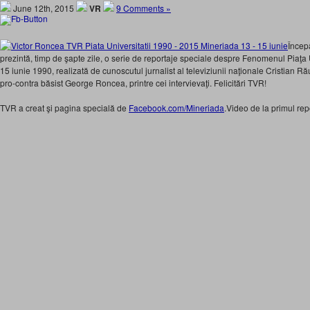
June 12th, 2015
VR
9 Comments »
Încep
prezintă, timp de şapte zile, o serie de reportaje speciale despre Fenomenul Piaţa U
15 iunie 1990, realizată de cunoscutul jurnalist al televiziunii naţionale Cristian Ră
pro-contra băsist George Roncea, printre cei intervievaţi. Felicitări TVR!
TVR a creat şi pagina specială de
Facebook.com/Mineriada
.Video de la primul repo