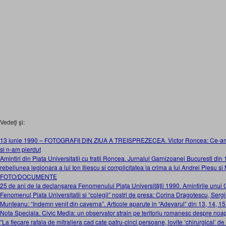
Vedeţi şi:
13 iunie 1990 – FOTOGRAFII DIN ZIUA A TREISPREZECEA. Victor Roncea: Ce-am va
si n-am pierdut
Amintiri din Piata Universitatii cu fratii Roncea. Jurnalul Garnizoanei Bucuresti din 
rebeliunea legionara a lui Ion Iliescu si complicitatea la crima a lui Andrei Plesu s
FOTO/DOCUMENTE
25 de ani de la declanşarea Fenomenului Piaţa Universităţii 1990. Amintirile unui
Fenomenul Piata Universitatii si “colegii” nostri de presa: Corina Dragotescu, Serg
Munteanu: “Indemn venit din caverna”. Articole aparute in “Adevarul” din 13, 14, 15
Nota Speciala. Civic Media: un observator strain pe teritoriu romanesc despre noa
“La fiecare rafala de mitraliera cad cate patru-cinci persoane, lovite ‘chirurgical’ de