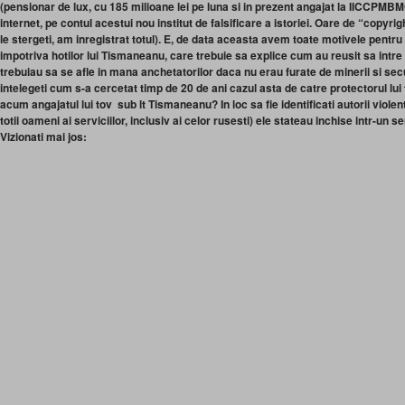
(pensionar de lux, cu 185 milioane lei pe luna si in prezent angajat la IICCPMB
internet, pe contul acestui nou institut de falsificare a istoriei. Oare de “copyrig
le stergeti, am inregistrat totul). E, de data aceasta avem toate motivele pentr
impotriva hotilor lui Tismaneanu, care trebuie sa explice cum au reusit sa intre
trebuiau sa se afle in mana anchetatorilor daca nu erau furate de minerii si secur
intelegeti cum s-a cercetat timp de 20 de ani cazul asta de catre protectorul lui 
acum angajatul lui tov sub lt Tismaneanu? In loc sa fie identificati autorii viole
totii oameni ai serviciilor, inclusiv ai celor rusesti) ele stateau inchise intr-un 
Vizionati mai jos: