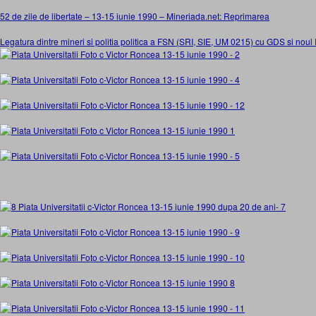
52 de zile de libertate – 13-15 iunie 1990 – Mineriada.net: Reprimarea
Legatura dintre mineri si politia politica a FSN (SRI, SIE, UM 0215) cu GDS si nou