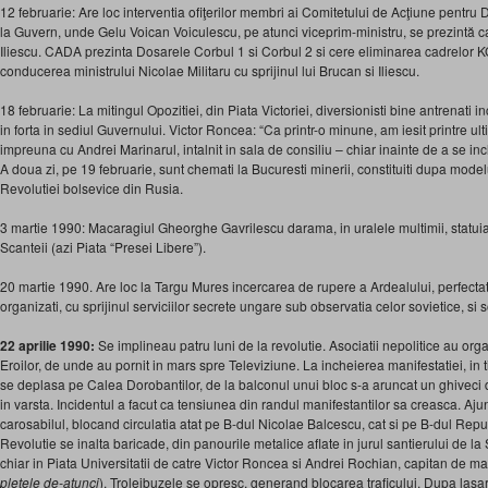
12 februarie: Are loc interventia ofiţerilor membri ai Comitetului de Acţiune pent
la Guvern, unde Gelu Voican Voiculescu, pe atunci viceprim-ministru, se prezintă c
Iliescu. CADA prezinta Dosarele Corbul 1 si Corbul 2 si cere eliminarea cadrelor
conducerea ministrului Nicolae Militaru cu sprijinul lui Brucan si Iliescu.
18 februarie: La mitingul Opozitiei, din Piata Victoriei, diversionisti bine antrenati
in forta in sediul Guvernului. Victor Roncea: “Ca printr-o minune, am iesit printre ult
impreuna cu Andrei Marinarul, intalnit in sala de consiliu – chiar inainte de a se inch
A doua zi, pe 19 februarie, sunt chemati la Bucuresti minerii, constituiti dupa modelu
Revolutiei bolsevice din Rusia.
3 martie 1990: Macaragiul Gheorghe Gavrilescu darama, in uralele multimii, statuia l
Scanteii (azi Piata “Presei Libere”).
20 martie 1990. Are loc la Targu Mures incercarea de rupere a Ardealului, perfecta
organizati, cu sprijinul serviciilor secrete ungare sub observatia celor sovietice, si so
22 aprilie 1990:
Se implineau patru luni de la revolutie. Asociatii nepolitice au or
Eroilor, de unde au pornit in mars spre Televiziune. La incheierea manifestatiei, in
se deplasa pe Calea Dorobantilor, de la balconul unui bloc s-a aruncat un ghiveci de
in varsta. Incidentul a facut ca tensiunea din randul manifestantilor sa creasca. Ajun
carosabilul, blocand circulatia atat pe B-dul Nicolae Balcescu, cat si pe B-dul Repu
Revolutie se inalta baricade, din panourile metalice aflate in jurul santierului de la
chiar in Piata Universitatii de catre Victor Roncea si Andrei Rochian, capitan de ma
pletele de-atunci
). Troleibuzele se opresc, generand blocarea traficului. Dupa lasar