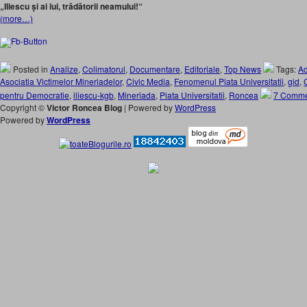
„Iliescu şi ai lui, trădătorii neamului!“
(more…)
Posted in
Analize
,
Colimatorul
,
Documentare
,
Editoriale
,
Top News
Tags:
Ad
Asociatia Victimelor Mineriadelor
,
Civic Media
,
Fenomenul Piata Universitatii
,
gid
,
pentru Democratie
,
iliescu-kgb
,
Mineriada
,
Piata Universitatii
,
Roncea
7 Comme
Copyright ©
Victor Roncea Blog
| Powered by
WordPress
Powered by
WordPress