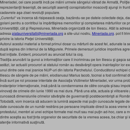
Mineriadei, cei care poartă încă pe måini urmele sångelui vărsat de Armată, Poliţie
reprezentanţii fesenişti, de securiştii aserviţi conspiratorilor moscoviţi ajunşi în fr
cadavrele aşa-zisei revoluţii populare.
„Curentul“ va încerca să risipească ceaţa, bazåndu-se pe datele colectate deja, dar
golani pentru a contribui la împărtăşirea memoriilor şi completarea mărturiilor ce pr
Universităţii, cåt şi Represiunea, Mineriada organizată de Ion Iliescu. Atåt la adresa
adresa
piatauniversitatii@mineriada.org
a site-ului nostru,
Mineriada.org
. pot fi tr
privire la istoria Pieţei Universităţii.
Autorul acestui material a format primul dosar cu mărturii de acest fel, adunate la se
după ieşirea din infernul de la Măgurele. Primele demersuri juridice împotriva agre
fost iniţiate. Evident, procurorii au aruncat totul la coş.
Tradiţia aruncării la gunoi a informaţiilor care îl incriminau pe Ion Iliescu şi gaşca
astăzi, iar actualii procurori ai statului romån au desăvårşit opera înaintaşilor lor ex
unul dintre cele mai josnice NUP-uri din istoria Parchetului. Conducătorul echipei d
Iliescu de sångele de pe måini, elodianusul Marius Iacob, tocmai a fost confirmat d
Încă sunt pe rol procese intentate de Asociaţia Victimelor Mineriadei, vor urma probab
instanţelor internaţionale, însă pånă la condamnarea de către corupta şi/sau impot
vinovaţi de crimele din iunie 1990 va mai dura. Pånă una alta, actuala şi viitoarele
cunoască dimensiunile crimelor săvârşite de guvernanţii postdecembrişti ai Român
Totodată, vom încerca să aducem la lumină aspecte mai puţin cunoscute legate de f
date cunoscute de un număr restråns pe persoane implicate direct la acea vreme 
protestului, membri ai unei echipe formate mai mult sau mai puţin ad-hoc, care a m
dintre aceştia au fost ţinta organelor de securitate de la vremea aceea, ba chiar şi 
atenţie informativă susţinută.