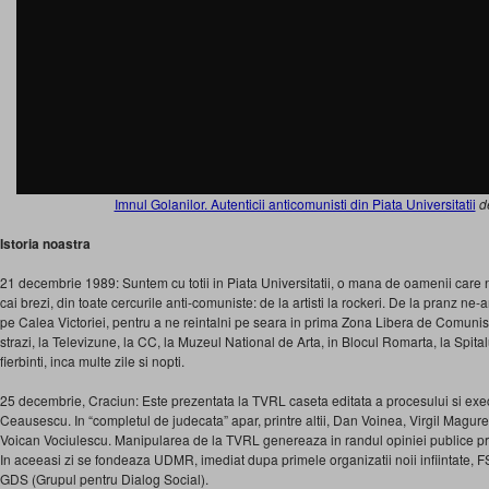
Imnul Golanilor. Autenticii anticomunisti din Piata Universitatii
d
Istoria noastra
21 decembrie 1989: Suntem cu totii in Piata Universitatii, o mana de oamenii care
cai brezi, din toate cercurile anti-comuniste: de la artisti la rockeri. De la pranz n
pe Calea Victoriei, pentru a ne reintalni pe seara in prima Zona Libera de Comu
strazi, la Televizune, la CC, la Muzeul National de Arta, in Blocul Romarta, la Spital
fierbinti, inca multe zile si nopti.
25 decembrie, Craciun: Este prezentata la TVRL caseta editata a procesului si exec
Ceausescu. In “completul de judecata” apar, printre altii, Dan Voinea, Virgil Magur
Voican Vociulescu. Manipularea de la TVRL genereaza in randul opiniei publice pr
In aceeasi zi se fondeaza UDMR, imediat dupa primele organizatii noii infiintate, FS
GDS (Grupul pentru Dialog Social).