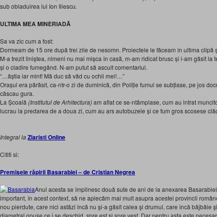
sub obladuirea lui Ion Iliescu
.
ULTIMA MEA MINERIADĂ
Sa va zic cum a fost:
Dormeam de 15 ore după trei zile de nesomn. Proiectele le făceam în ultima clipă
M-a trezit liniștea, nimeni nu mai mișca în casă, m-am ridicat brusc și i-am găsit la 
și o cladire fumegând. N-am putut să ascult comentariul.
“…ăștia iar mint! Mă duc să văd cu ochii mei!…”
Orașul era părăsit, ca-ntr-o zi de duminică, din Poliție fumul se subțiase, pe jos doc
căscau gura.
La Școală
(Institutul de Arhitectura)
am aflat ce se-ntâmplase, cum au intrat muncitor
lucrau la predarea de a doua zi, cum au ars autobuzele și ce fum gros scosese clădir
Integral la
Ziaristi Online
Cititi si:
Premisele răpirii Basarabiei – de Cristian Negrea
Anul acesta se împlinesc două sute de ani de la anexarea Basarabiei d
important, în acest context, să ne aplecăm mai mult asupra acestei provincii româneş
nou pierdute, care nici astăzi încă nu şi-a găsit calea şi drumul, care încă bâjbâie şi
diametral opuse ce i se deschid, spre est şi spre vest. Dar pentru asta este neces