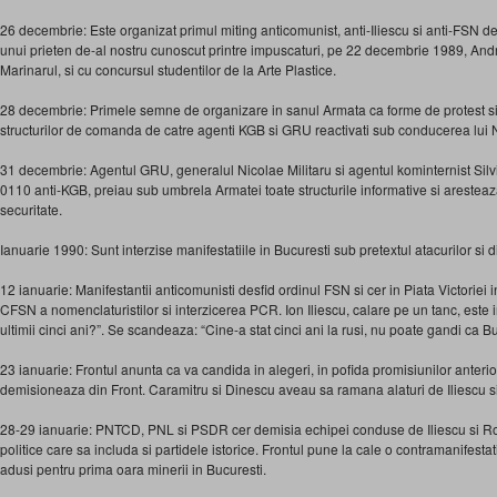
26 decembrie: Este organizat primul miting anticomunist, anti-Iliescu si anti-FSN 
unui prieten de-al nostru cunoscut printre impuscaturi, pe 22 decembrie 1989, An
Marinarul, si cu concursul studentilor de la Arte Plastice.
28 decembrie: Primele semne de organizare in sanul Armata ca forme de protest si
structurilor de comanda de catre agenti KGB si GRU reactivati sub conducerea lui N
31 decembrie: Agentul GRU, generalul Nicolae Militaru si agentul kominternist Silv
0110 anti-KGB, preiau sub umbrela Armatei toate structurile informative si arestea
securitate.
Ianuarie 1990: Sunt interzise manifestatiile in Bucuresti sub pretextul atacurilor si di
12 ianuarie: Manifestantii anticomunisti desfid ordinul FSN si cer in Piata Victorie
CFSN a nomenclaturistilor si interzicerea PCR. Ion Iliescu, calare pe un tanc, este 
ultimii cinci ani?”. Se scandeaza: “Cine-a stat cinci ani la rusi, nu poate gandi ca B
23 ianuarie: Frontul anunta ca va candida in alegeri, in pofida promisiunilor anterio
demisioneaza din Front. Caramitru si Dinescu aveau sa ramana alaturi de Iliescu s
28-29 ianuarie: PNTCD, PNL si PSDR cer demisia echipei conduse de Iliescu si Rom
politice care sa includa si partidele istorice. Frontul pune la cale o contramanifesta
adusi pentru prima oara minerii in Bucuresti.