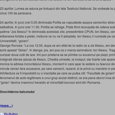
23 aprilie: Lumea se aduna pe trotuarul din fata Teatrului National. Se vorbeste l
circa 100 de persoane.
24 aprilie: In jurul orei 5.00 dimineata Politia se napusteste asupra oamenilor stransi 
salbaticie. In jurul orei 11.00, Politia se retrage, Piata fiind reocupata de cateva su
patima “Jos Iliescu!” In dimineata aceleiasi zile, presedintele CPUN, Ion Iliescu, c
eliberarea fortata a pietei, motiune ce nu va fi adoptata. Ion Iliescu ii numeste pe ce
Universitatii, “golani”.
George Roncea: “La ora 12.00, dupa ce am aflat de la radio ce a zis Iliescu, am d
scris apasat “Golan”. In stanga, jos, am pus ca o marca semnatura: Ion Iliescu. Trag
cumpar doua cutii de ace. Imi pun prietena sa se plimbe cu ecusonul pe piept, pri
indignati ofensa adusa de Iliescu. Chestia uimeste, la inceput, dar foarte iute apare
ironica la adresa incruntatului Iliescu, moment in care apar la vedere cu teancul de
minute raman fara ecusoane, pe care oamenii, razand, si le prind cu mandrie in piept
Arhitectura va fi impodobit cu o inscriptie pe care se putea citi: “Facultate de golan
fenomenul de auto-legitimare a unui grup social distinct, ce era pana atunci inca difu
“golan” devine insemnul heraldic al minoritatii bunului simt din Romania.
Deschiderea balconului
(more…)