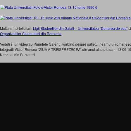
Multumiri si felicitari:
Ligii Studentilor din Galati – Universitatea “Dunarea de Jos”
s
Organizatiilor Studentesti din Romania
Vedeti si un video cu Parintele Galeriu, vorbind despre sufletul neamului romanesc 
fotografii Victor Roncea “ZIUA A TREISPREZECEA” din anul al saptelea – 13.06.1997
National din Bucuresti