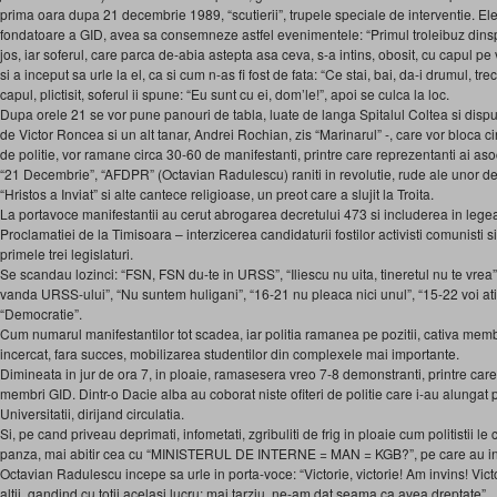
prima oara dupa 21 decembrie 1989, “scutierii”, trupele speciale de interventie.
fondatoare a GID, avea sa consemneze astfel evenimentele: “Primul troleibuz dinspr
jos, iar soferul, care parca de-abia astepta asa ceva, s-a intins, obosit, cu capul pe 
si a inceput sa urle la el, ca si cum n-as fi fost de fata: “Ce stai, bai, da-i drumul, tre
capul, plictisit, soferul ii spune: “Eu sunt cu ei, dom’le!”, apoi se culca la loc.
Dupa orele 21 se vor pune panouri de tabla, luate de langa Spitalul Coltea si dispus
de Victor Roncea si un alt tanar, Andrei Rochian, zis “Marinarul” -, care vor bloca ci
de politie, vor ramane circa 30-60 de manifestanti, printre care reprezentanti ai aso
“21 Decembrie”, “AFDPR” (Octavian Radulescu) raniti in revolutie, rude ale unor de
“Hristos a Inviat” si alte cantece religioase, un preot care a slujit la Troita.
La portavoce manifestantii au cerut abrogarea decretului 473 si includerea in legea
Proclamatiei de la Timisoara – interzicerea candidaturii fostilor activisti comunisti si
primele trei legislaturi.
Se scandau lozinci: “FSN, FSN du-te in URSS”, “Iliescu nu uita, tineretul nu te vre
vanda URSS-ului”, “Nu suntem huligani”, “16-21 nu pleaca nici unul”, “15-22 voi ati 
“Democratie”.
Cum numarul manifestantilor tot scadea, iar politia ramanea pe pozitii, cativa membr
incercat, fara succes, mobilizarea studentilor din complexele mai importante.
Dimineata in jur de ora 7, in ploaie, ramasesera vreo 7-8 demonstranti, printre car
membri GID. Dintr-o Dacie alba au coborat niste ofiteri de politie care i-au alungat 
Universitatii, dirijand circulatia.
Si, pe cand priveau deprimati, infometati, zgribuliti de frig in ploaie cum politistii l
panza, mai abitir cea cu “MINISTERUL DE INTERNE = MAN = KGB?”, pe care au ing
Octavian Radulescu incepe sa urle in porta-voce: “Victorie, victorie! Am invins! Victor
altii, gandind cu totii acelasi lucru; mai tarziu, ne-am dat seama ca avea dreptate”.