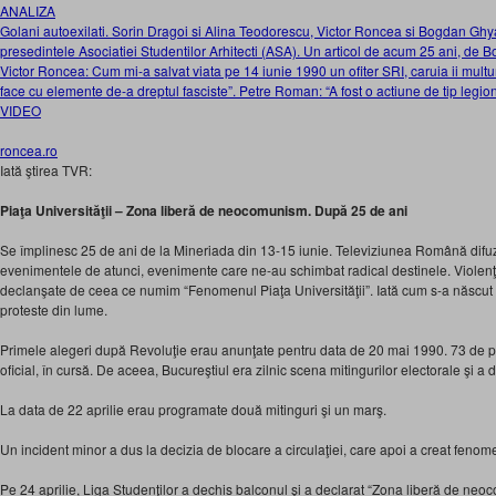
ANALIZA
Golani autoexilati. Sorin Dragoi si Alina Teodorescu, Victor Roncea si Bogdan Gh
presedintele Asociatiei Studentilor Arhitecti (ASA). Un articol de acum 25 ani,
Victor Roncea: Cum mi-a salvat viata pe 14 iunie 1990 un ofiter SRI, caruia ii multu
face cu elemente de-a dreptul fasciste”. Petre Roman: “A fost o actiune de tip legi
VIDEO
roncea.ro
Iată ştirea TVR:
Piaţa Universităţii – Zona liberă de neocomunism. După 25 de ani
Se împlinesc 25 de ani de la Mineriada din 13-15 iunie. Televiziunea Română difu
evenimentele de atunci, evenimente care ne-au schimbat radical destinele. Violen
declanşate de ceea ce numim “Fenomenul Piaţa Universităţii”. Iată cum s-a născut 
proteste din lume.
Primele alegeri după Revoluţie erau anunţate pentru data de 20 mai 1990. 73 de par
oficial, în cursă. De aceea, Bucureştiul era zilnic scena mitingurilor electorale şi a d
La data de 22 aprilie erau programate două mitinguri şi un marş.
Un incident minor a dus la decizia de blocare a circulaţiei, care apoi a creat fenome
Pe 24 aprilie, Liga Studenţilor a dechis balconul şi a declarat “Zona liberă de ne