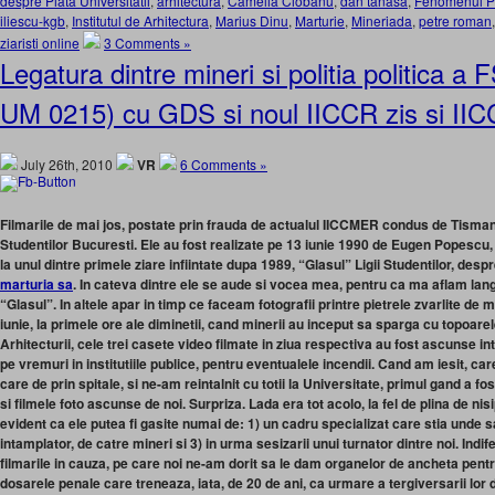
despre Piata Universitatii
,
arhitectura
,
Camelia Ciobanu
,
dan tanasa
,
Fenomenul Pia
iliescu-kgb
,
Institutul de Arhitectura
,
Marius Dinu
,
Marturie
,
Mineriada
,
petre roman
ziaristi online
3 Comments »
Legatura dintre mineri si politia politica a
UM 0215) cu GDS si noul IICCR zis si I
July 26th, 2010
VR
6 Comments »
Filmarile de mai jos, postate prin frauda de actualul IICCMER condus de Tismanea
Studentilor Bucuresti. Ele au fost realizate pe 13 iunie 1990 de Eugen Popescu,
la unul dintre primele ziare infiintate dupa 1989, “Glasul” Ligii Studentilor, des
marturia sa
. In cateva dintre ele se aude si vocea mea, pentru ca ma aflam lang
“Glasul”. In altele apar in timp ce faceam fotografii printre pietrele zvarlite de ma
iunie, la primele ore ale diminetii, cand minerii au inceput sa sparga cu topoarele
Arhitecturii, cele trei casete video filmate in ziua respectiva au fost ascunse in
pe vremuri in institutiile publice, pentru eventualele incendii. Cand am iesit, ca
care de prin spitale, si ne-am reintalnit cu totii la Universitate, primul gand a 
si filmele foto ascunse de noi. Surpriza. Lada era tot acolo, la fel de plina de nisi
evident ca ele putea fi gasite numai de: 1) un cadru specializat care stia unde sa 
intamplator, de catre mineri si 3) in urma sesizarii unui turnator dintre noi. Indif
filmarile in cauza, pe care noi ne-am dorit sa le dam organelor de ancheta pent
dosarele penale care treneaza, iata, de 20 de ani, ca urmare a tergiversarii lor