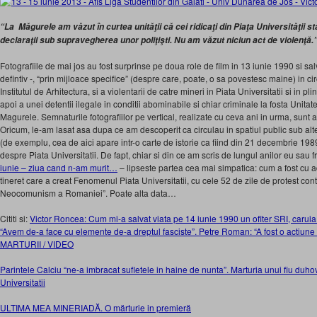
“La Măgurele am văzut în curtea unităţii că cei ridicaţi din Piaţa Universităţii s
declaraţii sub supravegherea unor poliţişti. Nu am văzut niciun act de violenţă.
Fotografiile de mai jos au fost surprinse pe doua role de film in 13 iunie 1990 si sal
defintiv -, “prin mijloace specifice” (despre care, poate, o sa povestesc maine) in ci
Institutul de Arhitectura, si a violentarii de catre mineri in Piata Universitatii si in 
apoi a unei detentii ilegale in conditii abominabile si chiar criminale la fosta Unitat
Magurele. Semnaturile fotografiilor pe vertical, realizate cu ceva ani in urma, sunt a
Oricum, le-am lasat asa dupa ce am descoperit ca circulau in spatiul public sub alt
(de exemplu, cea de aici apare intr-o carte de istorie ca fiind din 21 decembrie 1989
despre Piata Universitatii. De fapt, chiar si din ce am scris de lungul anilor eu sau 
iunie – ziua cand n-am murit…
– lipseste partea cea mai simpatica: cum a fost cu ad
tineret care a creat Fenomenul Piata Universitatii, cu cele 52 de zile de protest co
Neocomunism a Romaniei”. Poate alta data…
Cititi si:
Victor Roncea: Cum mi-a salvat viata pe 14 iunie 1990 un ofiter SRI, caruia 
“Avem de-a face cu elemente de-a dreptul fasciste”. Petre Roman: “A fost o actiune 
MARTURII / VIDEO
Parintele Calciu “ne-a imbracat sufletele in haine de nunta”. Marturia unui fiu duhov
Universitatii
ULTIMA MEA MINERIADĂ. O mărturie in premier
ă