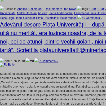
Posted in
Analize
,
Colimatorul
,
Documentare
,
Top News
Tags:
1989
,
1990
,
Universitatii
,
Andrei Rochian
,
brucan
,
Elena Andronache
,
Fenomenul Piata Universi
iliescu-kgb
,
Imnul Golanilor
,
Piata Universitatii
,
victor roncea
19 Comments »
Adevărul despre Piaţa Universităţii – după
uită nu merită!, era lozinca noastra, de la I
noi, cei de atunci, dintre vechii golani, nici 
iartă”. Scrieti la piatauniversitatii@mineria
April 19th, 2010
VR
7 Comments »
Săptămåna aceasta se împlinesc 20 de ani de la deschiderea Balconului luminat al 
naşterea Golăniei, singura zonă cu adevărat anticomunistă a Romåniei de atunci
„Curentul“ va susţine o campanie de mediatizare dedicată fenomenului Pieţei Univers
mărturiile unor vechi golani, fondatori şi organizatori ai manifestaţiei care a răma
cele mai ferme şi mai îndelungate forme de protest anticomunist memorat de isto
eveniment a fost ocultată în fel şi chip, celebra ceaţă a Televiziunii Romåne, prete
pentru a se evita mediatizarea manifestaţiei, învăluie încă fenomenul Piaţa Univers
fost urmată de două decenii de manipulare şi minciuni, de ocultare a adevărului în s