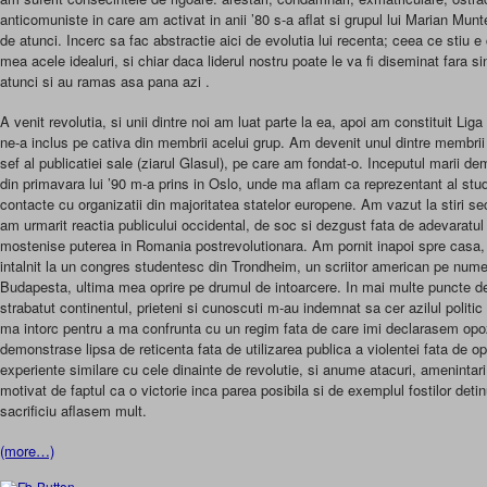
anticomuniste in care am activat in anii ’80 s-a aflat si grupul lui Marian Mun
de atunci. Incerc sa fac abstractie aici de evolutia lui recenta; ceea ce stiu e
mea acele idealuri, si chiar daca liderul nostru poate le va fi diseminat fara si
atunci si au ramas asa pana azi .
A venit revolutia, si unii dintre noi am luat parte la ea, apoi am constituit Lig
ne-a inclus pe cativa din membrii acelui grup. Am devenit unul dintre membrii co
sef al publicatiei sale (ziarul Glasul), pe care am fondat-o. Inceputul marii dem
din primavara lui ’90 m-a prins in Oslo, unde ma aflam ca reprezentant al stude
contacte cu organizatii din majoritatea statelor europene. Am vazut la stiri se
am urmarit reactia publicului occidental, de soc si dezgust fata de adevaratul 
mostenise puterea in Romania postrevolutionara. Am pornit inapoi spre casa, 
intalnit la un congres studentesc din Trondheim, un scriitor american pe nume
Budapesta, ultima mea oprire pe drumul de intoarcere. In mai multe puncte d
strabatut continentul, prieteni si cunoscuti m-au indemnat sa cer azilul politic
ma intorc pentru a ma confrunta cu un regim fata de care imi declarasem opozi
demonstrase lipsa de reticenta fata de utilizarea publica a violentei fata de o
experiente similare cu cele dinainte de revolutie, si anume atacuri, amenintar
motivat de faptul ca o victorie inca parea posibila si de exemplul fostilor detinu
sacrificiu aflasem mult.
(more…)