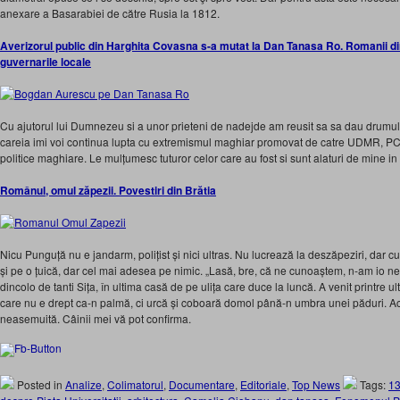
anexare a Basarabiei de către Rusia la 1812.
Averizorul public din Harghita Covasna s-a mutat la Dan Tanasa Ro. Romanii din 
guvernarile locale
Cu ajutorul lui Dumnezeu si a unor prieteni de nadejde am reusit sa sa dau drumul 
careia imi voi continua lupta cu extremismul maghiar promovat de catre UDMR, PCM 
politice maghiare. Le mulțumesc tuturor celor care au fost si sunt alaturi de mine in
Românul, omul zăpezii. Povestiri din Brătia
Nicu Punguță nu e jandarm, polițist și nici ultras. Nu lucrează la deszăpeziri, dar c
și pe o țuică, dar cel mai adesea pe nimic. „Lasă, bre, că ne cunoaștem, n-am io n
dincolo de tanti Sița, în ultima casă de pe ulița care duce la luncă. A venit printre ult
care nu e drept ca-n palmă, ci urcă și coboară domol până-n umbra unei păduri. Aco
neasemuită. Câinii mei vă pot confirma.
Posted in
Analize
,
Colimatorul
,
Documentare
,
Editoriale
,
Top News
Tags:
13