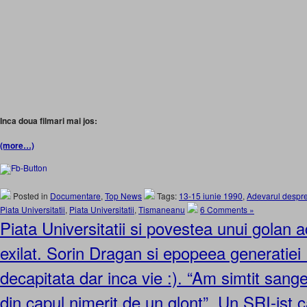
Inca doua filmari mai jos:
(more…)
Posted in
Documentare
,
Top News
Tags:
13-15 iunie 1990
,
Adevarul despre 
Piata Universitatii
,
Piata Universitatii
,
Tismaneanu
6 Comments »
Piata Universitatii si povestea unui golan 
exilat. Sorin Dragan si epopeea generatiei
decapitata dar inca vie :). “Am simtit sang
din capul nimerit de un glont”. Un SRI-ist c