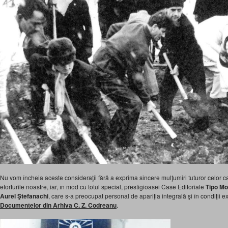
Nu vom încheia aceste consideraţii fără a exprima sincere mulţumiri tuturor celor car
eforturile noastre, iar, în mod cu totul special, prestigioasei Case Editoriale
Tipo Mo
Aurel Ştefanachi
, care s-a preocupat personal de apariţia integrală şi în condiţii e
Documentelor din Arhiva C. Z. Codreanu
.