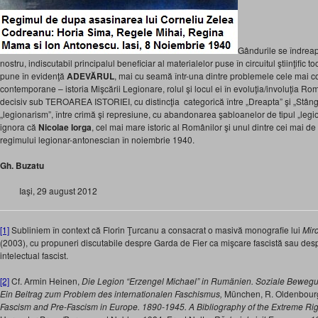
Gândurile se îndreap
nostru, indiscutabil principalul beneficiar al materialelor puse în circuitul ştiinţific 
pune în evidenţă
ADEVĂRUL
, mai cu seamă într-una dintre problemele cele mai c
contemporane – istoria Mişcării Legionare, rolul şi locul ei în evoluţia/involuţia Ro
decisiv sub TEROAREA ISTORIEI, cu distincţia categorică între „Dreapta” şi „Stânga”
„legionarism”, între crimă şi represiune, cu abandonarea şabloanelor de tipul „legio
ignora că
Nicolae Iorga
, cel mai mare istoric al Românilor şi unul dintre cei mai de
regimului legionar-antonescian în noiembrie 1940.
Gh. Buzatu
Iaşi, 29 august 2012
[1]
Subliniem în context că Florin Ţurcanu a consacrat o masivă monografie lui
Mirc
(2003), cu propuneri discutabile despre Garda de Fier ca mişcare fascistă sau despre
intelectual fascist.
[2]
Cf. Armin Heinen,
Die Legion “Erzengel Michael” in Rumänien. Soziale Bewegun
Ein Beitrag zum Problem des internationalen Faschismus,
München, R. Oldenbourg 
Fascism and Pre-Fascism in Europe. 1890-1945. A Bibliography of the Extreme Rig