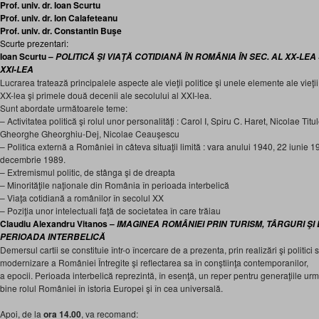
Prof. univ. dr. Ioan Scurtu
Prof. univ. dr. Ion Calafeteanu
Prof. univ. dr. Constantin Buşe
Scurte prezentari:
Ioan Scurtu –
POLITICĂ ŞI VIAŢĂ COTIDIANĂ ÎN ROMÂNIA ÎN SEC. AL XX-LEA
XXI-LEA
Lucrarea tratează principalele aspecte ale vieţii politice şi unele elemente ale vieţ
XX-lea şi primele două decenii ale secolului al XXI-lea.
Sunt abordate următoarele teme:
– Activitatea politică şi rolul unor personalităţi : Carol I, Spiru C. Haret, Nicolae Ti
Gheorghe Gheorghiu-Dej, Nicolae Ceauşescu
– Politica externă a României în câteva situaţii limită : vara anului 1940, 22 iunie 1
decembrie 1989.
– Extremismul politic, de stânga şi de dreapta
– Minorităţile naţionale din România în perioada interbelică
– Viaţa cotidiană a românilor în secolul XX
– Poziţia unor intelectuali faţă de societatea în care trăiau
Claudiu Alexandru Vitanos –
IMAGINEA ROMÂNIEI PRIN TURISM, TÂRGURI ŞI 
PERIOADA INTERBELICĂ
Demersul cartii se constituie într-o încercare de a prezenta, prin realizări şi politici
modernizare a României Întregite şi reflectarea sa în conştiinţa contemporanilor,
a epocii. Perioada interbelică reprezintă, în esenţă, un reper pentru generaţiile ur
bine rolul României în istoria Europei şi în cea universală.
Apoi, de la
ora 14.00
, va recomand: