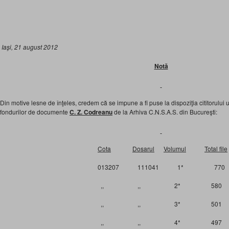
Iaşi, 21 august 2012
Notă
Din motive lesne de înţeles, credem că se impune a fi puse la dispoziţia cititorului 
fondurilor de documente
C. Z. Codreanu
de la Arhiva C.N.S.A.S. din Bucureşti:
Cota
Dosarul
Volumul
Total file
013207 111041 1* 770
,, ,, 2* 580
,, ,, 3* 501
,, ,, 4* 497