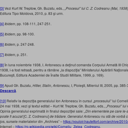
[3]
Vezi Kurt W. Treptow, Gh. Buzatu, eds.,
„Procesul” lui C. Z. Codreanu (Mai, 1938)
Editura Tipo Moldova, 2010, p. 83 şi urm.
[4]
Ibidem
, pp. 108-111, 247-251.
[5]
Ibidem,
pp. 98-100.
[6]
Ibidem,
p. 247-248.
[7]
Ibidem,
p. 251.
[8]
În luna noiembrie 1938, I. Antonescu a deţinut comanda Corpului Armată III Chiş
1938, i-a fost retrasă, pentru a rămâne „la dispoziţia” Ministerului Apărării Naţionale
Bucureşti, Editura Academiei de Înalte Studii Militare, 1999, p. 169).
[9]
Apud Gh. Buzatu,
Hitler, Stalin, Antonescu,
I, Ploieşti, Mileniul III, 2005, pp. 38
Descarcă
.
[10]
Relativ la depoziţia generalului Ion Antonescu în cursul „procesului” lui Corne
24 mai 1938, vezi şi textul editat – Kurt W. Treptow, Gh. Buzatu, eds.,
„Procesul” lu
Opinia generalului exprimată în finalul depoziţiei sale:
„Din elementele pe care le-
poate fi acuzat
[C. Z. Codreanu]
de trădare. Generalul Antonescu nu stă de vorbă cu
jos, sursele materialelor din „Archives” –
https://vouloir.hautetfort.com/archive/201
Internet –
https://ro.wikipedia.org/wiki/Corneliu_Zelea_Codreanu
.