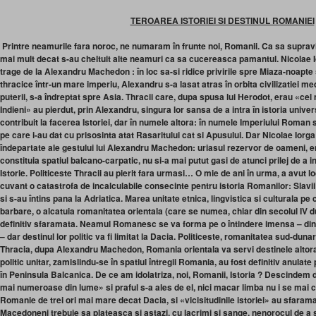
TEROAREA ISTORIEI SI DESTINUL ROMANIEI
Printre neamurile fara noroc, ne numaram în frunte noi, Romanii. Ca sa supravie
mai mult decat s-au cheltuit alte neamuri ca sa cucereasca pamantul. Nicolae 
trage de la Alexandru Machedon : în loc sa-si ridice privirile spre Miaza-noapt
thracice într-un mare imperiu, Alexandru s-a lasat atras în orbita civilizatiei m
puterii, s-a îndreptat spre Asia. Thracii care, dupa spusa lui Herodot, erau «c
Indieni» au pierdut, prin Alexandru, singura lor sansa de a intra în istoria unive
contribuit la facerea Istoriei, dar în numele altora: în numele Imperiului Roman s
pe care i-au dat cu prisosinta atat Rasaritului cat si Apusului. Dar Nicolae Iorg
îndepartate ale gestului lui Alexandru Machedon: uriasul rezervor de oameni, ene
constituia spatiul balcano-carpatic, nu si-a mai putut gasi de atunci prilej de a i
Istorie. Politiceste Thracii au pierit fara urmasi… O mie de ani în urma, a avut
cuvant o catastrofa de incalculabile consecinte pentru istoria Romanilor: Slav
si s-au întins pana la Adriatica. Marea unitate etnica, lingvistica si culturala pe c
barbare, o alcatuia romanitatea orientala (care se numea, chiar din secolul IV 
definitiv sfaramata. Neamul Romanesc se va forma pe o întindere imensa – din B
– dar destinul lor politic va fi limitat la Dacia. Politiceste, romanitatea sud-du
Thracia, dupa Alexandru Machedon, Romania orientala va servi destinele altora.
politic unitar, zamislindu-se în spatiul întregii Romania, au fost definitiv anulat
în Peninsula Balcanica. De ce am idolatriza, noi, Romanii, Istoria ? Descindem 
mai numeroase din lume» si praful s-a ales de el, nici macar limba nu i se mai 
Romanie de trei ori mai mare decat Dacia, si «vicisitudinile istoriei» au sfarama
Macedoneni trebuie sa plateasca si astazi, cu lacrimi si sange, nenorocul de a 