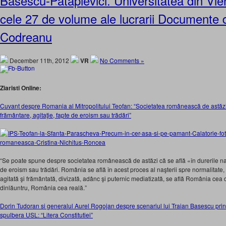
Basescu-Patapievici. Universitatea din Vi
cele 27 de volume ale lucrarii Documente 
Codreanu
December 11th, 2012
VR
No Comments »
Ziaristi Online:
Cuvant despre Romania al Mitropolitului Teofan: “Societatea românească de astăzi s
frământare, agitaţie, fapte de eroism sau trădări”
“Se poate spune despre societatea românească de astăzi că se află «în durerile naşt
de eroism sau trădări. România se află în acest proces al naşterii spre normalitat
agitată şi frământată, divizată, adânc şi puternic mediatizată, se află România ce
dinlăuntru, România cea reală.”
Dorin Tudoran si generalul Aurel Rogojan despre scenariul lui Traian Basescu prin
spulbera USL: “Litera Constitutiei”