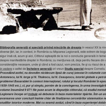
Bibliografia generală şi specială privind mişcările de dreapta
în veacul XX la niv
diverse ţări, iar, în context, în România cu Mişcarea Legionară, este extrem de boga
sigur însă că, acum şi aici, Cititorul aşteaptă de la noi o concluzie generală în tem
despre manifestările dreptei în România; cu menţiunea că, deja pentru fiecare di
consideraţiile necesare, unde şi când a fost cazul, vom preciza, fie şi cu riscul de a
în vedere
o astfel de
Încheiere generală
ori vreun
Studiu special
despre Corneliu 
Procedând astfel, nu dovedim nicidecum lipsă de curaj (atestat în volumele co
Antonescu, lui N. Iorga şi N. Titulescu, lui N. Ceauşescu, istoriei globale a petr
problemei Basarabiei în context internaţional, rolului şi locului României în epo
1939-1945 etc.), ci, pur şi simplu, pornim de la convingerea, în urma investigării 
volume însumând 9 871 file puse acum la dispoziţia cititorului, că studiul metodic
Legionare începe ori
trebuie
să debuteze în baza materialelor tipărite. Într-un a
avansarea unor concluzii înainte chiar de finalizarea cercetărilor sistematice 
studiilor istorice moderne. Mai cu seamă astăzi, când în baza experienţei dobândi