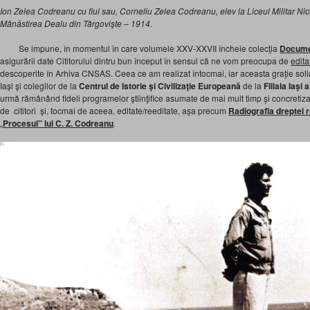
Ion Zelea Codreanu
cu fiul sau, Corneliu Zelea Codreanu, elev la Liceul Militar Ni
Mânăstirea Dealu din Târgovişte – 1914.
Se impune, în momentul în care volumele XXV-XXVII încheie colecţia
Docume
asigurării date Cititorului dintru bun început în sensul că ne vom preocupa de
edita
descoperite în Arhiva CNSAS. Ceea ce am realizat întocmai, iar aceasta graţie solic
Iaşi şi colegilor de la
Centrul de Istorie şi Civilizaţie Europeană
de la
Filiala Iaş
urmă rămânând fideli programelor ştiinţifice asumate de mai mult timp şi concretiz
de cititori şi, tocmai de aceea, editate/reeditate, aşa precum
Radiografia dreptei 
„
Procesul” lui C. Z. Codreanu
.