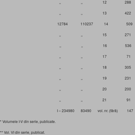
,, ,, 12 288
,, ,, 13 422
12784 110237 14 509
,, ,, 15 271
,, ,, 16 536
,, ,, 17 71
,, ,, 18 305
,, ,, 19 231
,, ,, 20 200
,, ,, 21 91
I – 234980 83490 vol. nr. (fără) 147
* Volumele I-V din serie, publicate.
** Vol. VI din serie, publicat.