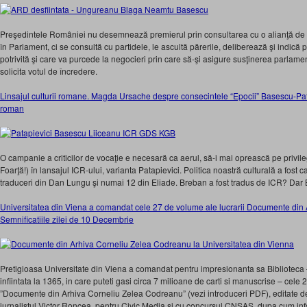
Preşedintele României nu desemnează premierul prin consultarea cu o alianţă de pa
în Parlament, ci se consultă cu partidele, le ascultă părerile, deliberează şi indic
potrivită şi care va purcede la negocieri prin care să-şi asigure susţinerea parlam
solicita votul de încredere.
Linsajul culturii romane. Magda Ursache despre consecintele “Epocii” Basescu-Pata
roman
O campanie a criticilor de vocaţie e necesară ca aerul, să-i mai oprească pe privil
Foarţă!) în lansajul ICR-ului, varianta Patapievici. Politica noastră culturală a fost 
traduceri din Dan Lungu şi numai 12 din Eliade. Breban a fost tradus de ICR? Dar Bu
Universitatea din Viena a comandat cele 27 de volume ale lucrarii Documente din
Semnificatiile zilei de 10 Decembrie
Pretigioasa Universitate din Viena a comandat pentru impresionanta sa Biblioteca 
infiintata la 1365, in care puteti gasi circa 7 milioane de carti si manuscrise – cele 
”Documente din Arhiva Corneliu Zelea Codreanu” (vezi introduceri PDF), editate d
jurnalistul Victor Roncea, pentru Civic Media si cu concursul CNSAS, dupa cum info