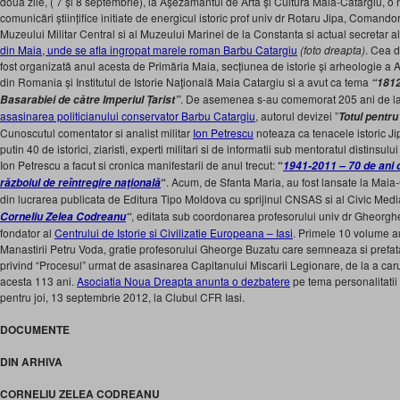
doua zile, ( 7 și 8 septembrie), la Așezământul de Artă și Cultură Maia-Catargiu, o 
comunicări științifice initiate de energicul istoric prof univ dr Rotaru Jipa, Comandor 
Muzeului Militar Central si al Muzeului Marinei de la Constanta si actual secretar al
din Maia, unde se afla ingropat marele roman Barbu Catargiu
(foto dreapta)
. Cea d
fost organizată anul acesta de Primăria Maia, secțiunea de istorie și arheologie a
din Romania și Institutul de Istorie Naţională Maia Catargiu si a avut ca tema
“1812
. De asemenea s-au comemorat 205 ani de la
Basarabiei de către Imperiul Țarist”
asasinarea politicianului conservator Barbu Catargiu
, autorul devizei ”
Totul pentru
Cunoscutul comentator si analist militar
Ion Petrescu
noteaza ca tenacele istoric Ji
putin 40 de istorici, ziaristi, experti militari si de informatii sub mentoratul distins
Ion Petrescu a facut si cronica manifestarii de anul trecut:
“
1941-2011 – 70 de ani d
“
. Acum, de Sfanta Maria, au fost lansate la Maia-C
războiul de reîntregire naţională
din lucrarea publicata de Editura Tipo Moldova cu sprijinul CNSAS si al Civic Med
, editata sub coordonarea profesorului univ dr Gheor
Corneliu Zelea Codreanu
“
fondator al
Centrului de Istorie si Civilizatie Europeana – Iasi
. Primele 10 volume au 
Manastirii Petru Voda, gratie profesorului Gheorge Buzatu care semneaza si prefata
privind “Procesul” urmat de asasinarea Capitanului Miscarii Legionare, de la a car
acesta 113 ani.
Asociatia Noua Dreapta anunta o dezbatere
pe tema personalitatii
pentru joi, 13 septembrie 2012, la Clubul CFR Iasi.
DOCUMENTE
DIN ARHIVA
CORNELIU ZELEA CODREANU