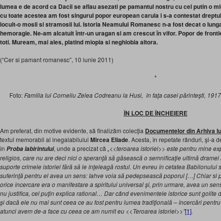
lumea e de acord ca Dacii se aflau asezati pe pamantul nostru cu cel putin o mie
cu toate acestea am fost singurul popor european caruia i s-a contestat dreptul
locuit-o mosii si stramosii lui. Istoria Neamului Romanesc n-a fost decat o lung
hemoragie. Ne-am alcatuit într-un uragan si am crescut în vifor. Popor de fron
toti. Muream, mai ales, platind miopia si neghiobia altora.
(“Cer si pamant romanesc”, 10 iunie 2011)
*
Foto:
Familia lui Corneliu Zelea Codreanu la Husi, în faţa casei părinteşti, 1917 (
ÎN LOC DE ÎNCHEIERE
Am preferat, din motive evidente, să finalizăm colecţia
Documentelor din Arhiva lu
textul memorabil al inegalabilului
Mircea Eliade
. Acesta, în repetate rânduri, şi-a 
în
, unde a precizat că
„<<teroarea istoriei>> este pentru mine e
Proba labirintului
religios, care nu are deci nici o speranţă să găsească o semnificaţie ultimă dramei i
suporte crimele istoriei fără să le înţeleagă rostul.
Un evreu în cetatea Babilonului 
suferinţă pentru el avea un sens: Iahve voia să pedepsească poporul […] Chiar si 
orice încercare era o manifestare a spiritului universal şi, prin urmare, avea un sens
nu justifica, cel puţin explica rational… Dar când evenimentele istorice sunt golite d
şi dacă ele nu mai sunt ceea ce au fost pentru lumea tradiţională – încercări pentr
atunci avem de-a face cu ceea ce am numit eu <<Teroarea istoriei>>”
[1]
.