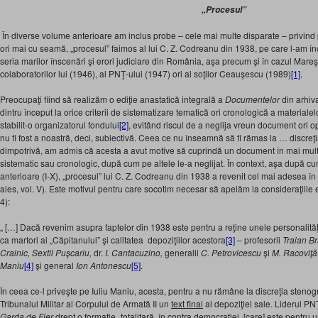
„Procesul”
În diverse volume anterioare am inclus probe – cele mai multe disparate – privind p
ori mai cu seamă, „procesul” faimos al lui C. Z. Codreanu din 1938, pe care l-am în
seria marilor înscenări şi erori judiciare din România, aşa precum şi în cazul Mareş
colaboratorilor lui (1946), al PNŢ-ului (1947) ori al soţilor Ceauşescu (1989)
[1]
.
Preocupaţi fiind să realizăm o ediţie anastatică integrală a
Documentelor
din arhiv
dintru început la orice criterii de sistematizare tematică ori cronologică a materiale
stabilit-o organizatorul fondului
[2]
, evitând riscul de a neglija vreun document ori 
nu fi fost a noastră, deci, subiectivă. Ceea ce nu înseamnă să fi rămas la … discreţi
dimpotrivă, am admis că acesta a avut motive să cuprindă un document în mai multe
sistematic sau cronologic, după cum pe altele le-a neglijat. În context, aşa după cu
anterioare (I-X), „procesul” lui C. Z. Codreanu din 1938 a revenit cel mai adesea în 
ales, vol. V). Este motivul pentru care socotim necesar să apelăm la consideraţiile 
4):
„ […] Dacă revenim asupra faptelor din 1938 este pentru a reţine unele personalită
ca martori ai „Căpitanului” şi calitatea depoziţiilor acestora
[3]
– profesorii
Traian Br
Crainic, Sextil Puşcariu,
dr.
I. Cantacuzino,
generalii
C. Petrovicescu
şi
M. Racoviţă
Maniu
[4]
şi general
Ion Antonescu
[5]
.
În ceea ce-l priveşte pe Iuliu Maniu, acesta, pentru a nu rămâne la discreţia stenog
Tribunalul Militar al Corpului de Armată II un
text final
al depoziţiei sale. Liderul PNŢ
Garda de Fier
drept o formaţie „totalitară, în contra democraţiei, [care] este pentru u