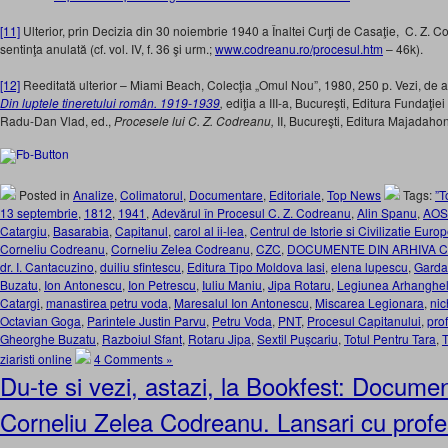
[11]
Ulterior, prin Decizia din 30 noiembrie 1940 a Înaltei Curţi de Casaţie, C. Z. Cod
sentinţa anulată (cf. vol. IV, f. 36 şi urm.;
www.codreanu.ro/procesul.htm
– 46k).
[12]
Reeditată ulterior – Miami Beach, Colecţia „Omul Nou”, 1980, 250 p. Vezi, de a
Din luptele tineretului român. 1919-1939
,
ediţia a III-a, Bucureşti, Editura Fundaţi
Radu-Dan Vlad, ed.,
Procesele lui C. Z. Codreanu,
II, Bucureşti, Editura Majadaho
Posted in
Analize
,
Colimatorul
,
Documentare
,
Editoriale
,
Top News
Tags:
”T
13 septembrie
,
1812
,
1941
,
Adevărul în Procesul C. Z. Codreanu
,
Alin Spanu
,
AO
Catargiu
,
Basarabia
,
Capitanul
,
carol al ii-lea
,
Centrul de Istorie si Civilizatie Euro
Corneliu Codreanu
,
Corneliu Zelea Codreanu
,
CZC
,
DOCUMENTE DIN ARHIVA 
dr. I. Cantacuzino
,
duiliu sfintescu
,
Editura Tipo Moldova Iasi
,
elena lupescu
,
Garda
Buzatu
,
Ion Antonescu
,
Ion Petrescu
,
Iuliu Maniu
,
Jipa Rotaru
,
Legiunea Arhanghelu
Catargi
,
manastirea petru voda
,
Maresalul Ion Antonescu
,
Miscarea Legionara
,
nic
Octavian Goga
,
Parintele Justin Parvu
,
Petru Voda
,
PNT
,
Procesul Capitanului
,
prof
Gheorghe Buzatu
,
Razboiul Sfant
,
Rotaru Jipa
,
Sextil Puşcariu
,
Totul Pentru Tara
,
T
ziaristi online
4 Comments »
Du-te si vezi, astazi, la Bookfest: Docume
Corneliu Zelea Codreanu. Lansari cu profe