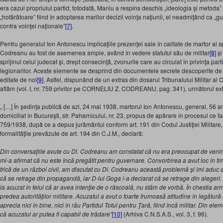
era cazul propriului partid; totodată, Maniu a respins deschis „ideologia şi metoda”
„hotărâtoare” fiind în adoptarea marilor decizii voinţa naţiunii, el neadmiţând ca „gu
contra voinţei naţionale”
[7]
.
Pentru generalul Ion Antonescu implicaţiile prezenţei sale în calitate de martor al apă
Codreanu au fost de asemenea ample, având în vedere statutul său de militar
[8]
şi
sprijinul celui judecat şi, drept consecinţă, zvonurile care au circulat în privinţa part
legionarilor. Aceste elemente se desprind din documentele secrete descoperite de n
editate de noi
[9]
. Astfel, dispunând de un extras din dosarul Tribunalului Militar al C
aflăm (vol. I, nr. 759 privitor pe CORNELIU Z. CODREANU, pag. 341), următorul ext
„ […] În şedinţa publică de azi, 24 mai 1938, martorul Ion Antonescu, general, 56 ani
domiciliat în Bucureşti, str. Paharnicului, nr. 23, propus de apărare în procesul ce fa
759/1938, după ce a depus jurământul conform art. 191 din Codul Justiţiei Militare, î
formalităţile prevăzute de art. 194 din C.J.M., declară:
Din conversaţiile avute cu Dl. Codreanu am constatat că nu era preocupat de venirea 
mi-a afirmat că nu este încă pregătit pentru guvernare. Convorbirea a avut loc în tim
frică de un război civil, am discutat cu Dl. Codreanu această problemă şi îmi aduc 
că se retrage din propagandă, iar D-lui Goga i-a declarat că se retrage din alege
la acuzat în felul că ar avea intenţie de o răscoală, nu stăm de vorbă. În chestia a
predea autorităţilor militare. Acuzatul a avut o foarte frumoasă atitudine în legătur
aprecia nici în bine, nici în rău Partidul Totul pentru Ţară, fiind încă militar. Din e
că acuzatul ar putea fi capabil de trădare”
[10]
(Arhiva C.N.S.A.S., vol. 3, f. 96).