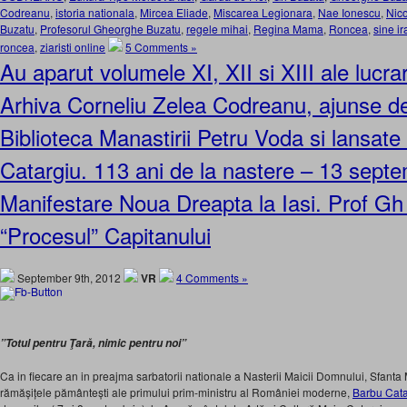
Codreanu
,
istoria nationala
,
Mircea Eliade
,
Miscarea Legionara
,
Nae Ionescu
,
Nico
Buzatu
,
Profesorul Gheorghe Buzatu
,
regele mihai
,
Regina Mama
,
Roncea
,
sine ir
roncea
,
ziaristi online
5 Comments »
Au aparut volumele XI, XII si XIII ale lucr
Arhiva Corneliu Zelea Codreanu, ajunse d
Biblioteca Manastirii Petru Voda si lansate
Catargiu. 113 ani de la nastere – 13 sept
Manifestare Noua Dreapta la Iasi. Prof G
“Procesul” Capitanului
September 9th, 2012
VR
4 Comments »
”Totul pentru Ţară, nimic pentru noi”
Ca in fiecare an in preajma sarbatorii nationale a Nasterii Maicii Domnului, Sfanta 
rămășițele pământești ale primului prim-ministru al României moderne,
Barbu Cata