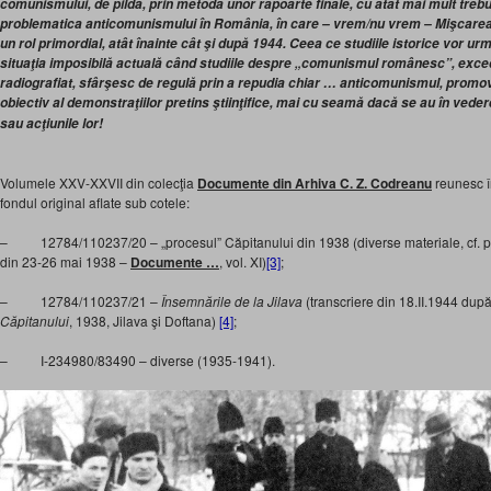
comunismului, de pildă, prin metoda unor rapoarte finale, cu atât mai mult trebu
problematica anticomunismului în România, în care – vrem/nu vrem – Mişcarea
un rol primordial, atât înainte cât şi după 1944. Ceea ce studiile istorice vor u
situaţia imposibilă actuală când studiile despre „comunismul românesc”, exced
radiografiat, sfârşesc de regulă prin a repudia chiar … anticomunismul, promo
obiectiv al demonstraţiilor pretins ştiinţifice, mai cu seamă dacă se au în veder
sau acţiunile lor!
Volumele XXV-XXVII din colecţia
Documente din Arhiva C. Z. Codreanu
reunesc î
fondul original aflate sub cotele:
– 12784/110237/20 – „procesul” Căpitanului din 1938 (diverse materiale, cf. p
din 23-26 mai 1938 –
Documente …
, vol. XI)
[3]
;
– 12784/110237/21 –
Însemnările de la Jilava
(transcriere din 18.II.1944 dup
Căpitanului
, 1938, Jilava şi Doftana)
[4]
;
– I-234980/83490 – diverse (1935-1941).