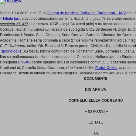
Vineri, 19.X.2012, ora 17, la
Centrul de Istorie si Civilizatie Europeana – IASI
aflat 
– Filiala Iasi
, a avut loc simpozionul pe tema
România în jocurile serviciilor secrete
secolelor XX-XXI
, informeaza
CICE – Iaşi
. Cu acest prilej s-au lansat unele din ult
Colecţiei
Românii în istoria universală
de sub egida CICE de/despre N. Iorga, D. Ciur
Dobrinescu, I. Scurtu, Stela Cheptea, Sorin Gorovei, Corneliu Ciucanu, iar Centrul a d
Academiei Române seria completă a celor 27 de volume reprezentând ediţia integ
C. Z. Codreanu
, editori Gh. Buzatu si V. Roncea pentru Civic Media, tipărite în cond
TipoMoldova
. Au fost sustinute comunicari de
Constantin Buşe, Corneliu Ciucanu,
tine sa multumeasca istoricilor si cercetatorilor Consiliului National pentru Studierea
Colegiului
CNSAS
pentru sprijinul adus la dezvaluirea continutului dosarelor secr
Capitanul ei, Corneliu Zelea Codreanu,
sine ira et studio
.
Ziaristi Online
va prezinta
Gheorghe Buzatu la ultimul volum din integrala
Documentelor din Arhiva C. Z. Co
DOCUMENTE
DIN ARHIVA
CORNELIU ZELEA CODREANU
– XXV-XXVII –
EDITATE
DE