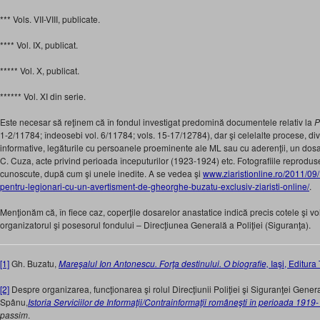
*** Vols. VII-VIII, publicate.
**** Vol. IX, publicat.
***** Vol. X, publicat.
****** Vol. XI din serie.
Este necesar să reţinem că în fondul investigat predomină documentele relativ la
P
1-2/11784; îndeosebi vol. 6/11784; vols. 15-17/12784), dar şi celelalte procese, di
informative, legăturile cu persoanele proeminente ale ML sau cu aderenţii, un dos
C. Cuza, acte privind perioada începuturilor (1923-1924) etc. Fotografiile reprodu
cunoscute, după cum şi unele inedite. A se vedea şi
www.ziaristionline.ro/2011/09
pentru-legionari-cu-un-avertisment-de-gheorghe-buzatu-exclusiv-ziaristi-online/
.
Menţionăm că, în fiece caz, coperţile dosarelor anastatice indică precis cotele şi v
organizatorul şi posesorul fondului – Direcţiunea Generală a Poliţiei (Siguranţa).
[1]
Gh. Buzatu,
Mareşalul Ion Antonescu. Forţa destinului. O biografie,
Iaşi, Editur
[2]
Despre organizarea, funcţionarea şi rolul Direcţiunii Poliţiei şi Siguranţei Gene
Spânu,
Istoria Serviciilor de Informaţii/Contrainformaţii româneşti în perioada 1919
passim
.