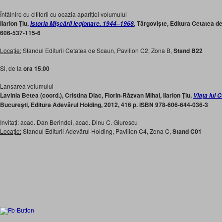
Întâlnire cu cititorii cu ocazia apariției volumului
Ilarion Ţiu,
, Târgoviște, Editura Cetatea d
Istoria Mişcării legionare. 1944–1968
606-537-115-6
Locație:
Standul Editurii Cetatea de Scaun, Pavilion C2, Zona B,
Stand B22
Si, de la
ora 15.00
Lansarea volumului
Lavinia Betea (coord.), Cristina Diac, Florin-Răzvan Mihai, Ilarion Ţiu,
Viaţa lui 
Bucureşti, Editura Adevărul Holding, 2012, 416 p. ISBN 978-606-644-036-3
Invitați: acad. Dan Berindei, acad. Dinu C. Giurescu
Locație:
Standul Editurii Adevărul Holding, Pavilion C4, Zona C,
Stand C01