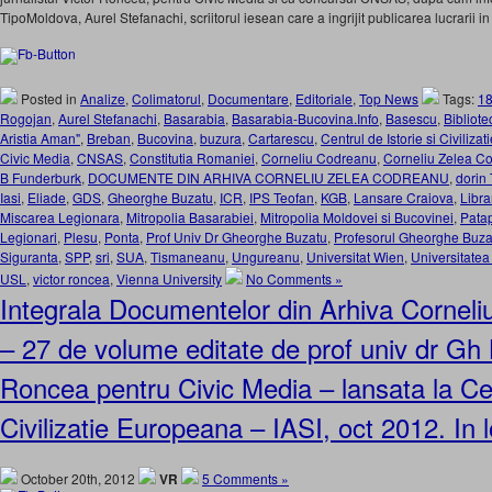
TipoMoldova, Aurel Stefanachi, scriitorul iesean care a ingrijit publicarea lucrarii in
Posted in
Analize
,
Colimatorul
,
Documentare
,
Editoriale
,
Top News
Tags:
1
Rogojan
,
Aurel Stefanachi
,
Basarabia
,
Basarabia-Bucovina.Info
,
Basescu
,
Bibliot
Aristia Aman"
,
Breban
,
Bucovina
,
buzura
,
Cartarescu
,
Centrul de Istorie si Civiliza
Civic Media
,
CNSAS
,
Constitutia Romaniei
,
Corneliu Codreanu
,
Corneliu Zelea C
B Funderburk
,
DOCUMENTE DIN ARHIVA CORNELIU ZELEA CODREANU
,
dorin
Iasi
,
Eliade
,
GDS
,
Gheorghe Buzatu
,
ICR
,
IPS Teofan
,
KGB
,
Lansare Craiova
,
Libra
Miscarea Legionara
,
Mitropolia Basarabiei
,
Mitropolia Moldovei si Bucovinei
,
Patap
Legionari
,
Plesu
,
Ponta
,
Prof Univ Dr Gheorghe Buzatu
,
Profesorul Gheorghe Buza
Siguranta
,
SPP
,
sri
,
SUA
,
Tismaneanu
,
Ungureanu
,
Universitat Wien
,
Universitatea
USL
,
victor roncea
,
Vienna University
No Comments »
Integrala Documentelor din Arhiva Cornel
– 27 de volume editate de prof univ dr Gh 
Roncea pentru Civic Media – lansata la Cent
Civilizatie Europeana – IASI, oct 2012. In 
October 20th, 2012
VR
5 Comments »