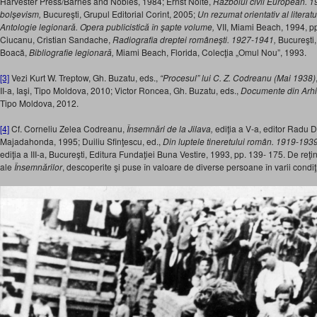
Harvester Press/Barnes and Nobles, 1984; Ernst Nolte,
Războiul civil European. 1
bolşevism,
Bucureşti, Grupul Editorial Corint, 2005;
Un rezumat orientativ al literatu
Antologie legionară. Opera publicistică în şapte volume,
VII, Miami Beach, 1994, p
Ciucanu, Cristian Sandache,
Radiografia dreptei româneşti. 1927-1941,
Bucureşti,
Boacă,
Bibliografie legionară,
Miami Beach, Florida, Colecţia „Omul Nou”, 1993.
[3]
Vezi Kurt W. Treptow, Gh. Buzatu, eds.,
“Procesul” lui C. Z. Codreanu (Mai 1938)
II-a, Iaşi, Tipo Moldova, 2010; Victor Roncea, Gh. Buzatu, eds.,
Documente din Arhi
Tipo Moldova, 2012.
[4]
Cf. Corneliu Zelea Codreanu,
Însemnări de la Jilava,
ediţia a V-a, editor Radu D
Majadahonda, 1995; Duiliu Sfinţescu, ed.,
Din luptele tineretului român. 1919-193
ediţia a III-a, Bucureşti, Editura Fundaţiei Buna Vestire, 1993, pp. 139- 175. De reţi
ale
Însemnărilor
, descoperite şi puse în valoare de diverse persoane în varii condiţ