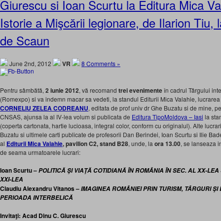
Giurescu si Ioan Scurtu la Editura Mica Va
Istorie a Mişcării legionare, de Ilarion Tiu,
de Scaun
June 2nd, 2012
VR
8 Comments »
Pentru sâmbătă,
2 iunie 2012
, vă recomand
trei evenimente
în cadrul Târgului int
(Romexpo) si va indemn macar sa vedeti, la standul Editurii Mica Valahie, lucrare
CORNELIU ZELEA CODREANU
, editata de prof univ dr Ghe Buzatu si de mine, pe
CNSAS, ajunsa la al IV-lea volum si publicata de
Editura TipoMoldova – Iasi
la sta
(coperta cartonata, hartie lucioasa, integral color, conform cu originalul). Alte lucr
Buzatu si ultimele carti publicate de profesorii Dan Berindei, Ioan Scurtu si Ilie Bade
al
Editurii Mica Valahie
, pavilion C2, stand B28
, unde, la
ora 13.00
, se lanseaza in
de seama urmatoarele lucrari:
Ioan Scurtu –
POLITICĂ ŞI VIAŢĂ COTIDIANĂ ÎN ROMÂNIA ÎN SEC. AL XX-LEA
XXI-LEA
Claudiu Alexandru Vitanos –
IMAGINEA ROMÂNIEI PRIN TURISM, TÂRGURI ŞI 
PERIOADA INTERBELICĂ
Invitaţi: Acad Dinu C. Giurescu