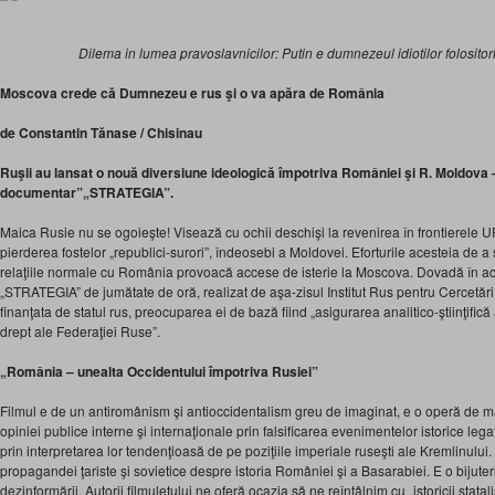
Dilema in lumea pravoslavnicilor: Putin e dumnezeul idiotilor folosito
Moscova crede că Dumnezeu e rus şi o va apăra de România
de Constantin Tănase / Chisinau
Ruşii au lansat o nouă diversiune ideologică împotriva României şi R. Moldova –
documentar”„STRATEGIA”.
Maica Rusie nu se ogoieşte! Visează cu ochii deschişi la revenirea în frontierele
pierderea fostelor „republici-surori”, îndeosebi a Moldovei. Eforturile acesteia de a
relaţiile normale cu România provoacă accese de isterie la Moscova. Dovadă în ac
„STRATEGIA” de jumătate de oră, realizat de aşa-zisul Institut Rus pentru Cercetări
finanţata de statul rus, preocuparea ei de bază fiind „asigurarea analitico-ştiinţific
drept ale Federaţiei Ruse”.
„România – unealta Occidentului împotriva Rusiei”
Filmul e de un antiromânism şi antioccidentalism greu de imaginat, e o operă de m
opiniei publice interne şi internaţionale prin falsificarea evenimentelor istorice le
prin interpretarea lor tendenţioasă de pe poziţiile imperiale ruseşti ale Kremlinului.
propagandei ţariste şi sovietice despre istoria României şi a Basarabiei. E o bijuteri
dezinformării. Autorii filmuleţului ne oferă ocazia să ne reîntâlnim cu „istoricii stataliş