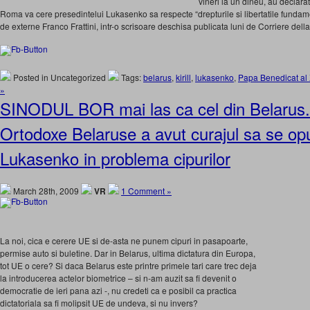
vineri la un dineu, au declara
Roma va cere presedintelui Lukasenko sa respecte “drepturile si libertatile fundamen
de externe Franco Frattini, intr-o scrisoare deschisa publicata luni de Corriere della
Posted in Uncategorized
Tags:
belarus
,
kirill
,
lukasenko
,
Papa Benedicat al 
»
SINODUL BOR mai las ca cel din Belarus. 
Ortodoxe Belaruse a avut curajul sa se opu
Lukasenko in problema cipurilor
March 28th, 2009
VR
1 Comment »
La noi, cica e cerere UE si de-asta ne punem cipuri in pasapoarte,
permise auto si buletine. Dar in Belarus, ultima dictatura din Europa,
tot UE o cere? Si daca Belarus este printre primele tari care trec deja
la introducerea actelor biometrice – si n-am auzit sa fi devenit o
democratie de ieri pana azi -, nu credeti ca e posibil ca practica
dictatoriala sa fi molipsit UE de undeva, si nu invers?