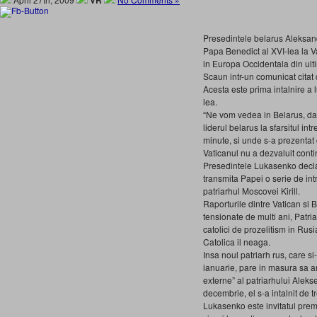
VR
Presedintele belarus Aleksand
Papa Benedict al XVI-lea la Va
in Europa Occidentala din ulti
Scaun intr-un comunicat citat
Acesta este prima intalnire a
lea.
“Ne vom vedea in Belarus, d
liderul belarus la sfarsitul int
minute, si unde s-a prezentat c
Vaticanul nu a dezvaluit contin
Presedintele Lukasenko decla
transmita Papei o serie de in
patriarhul Moscovei Kirill.
Raporturile dintre Vatican si
tensionate de multi ani, Patr
catolici de prozelitism in Rus
Catolica il neaga.
Insa noul patriarh rus, care si-
ianuarie, pare in masura sa am
externe” al patriarhului Alekse
decembrie, el s-a intalnit de t
Lukasenko este invitatul premi