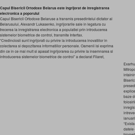
Capul Bisericii Ortodoxe Belarus este ingrijorat de inregistrarea
electronica a poporului
Capul Bisericii Ortodoxe Belaruse a transmis presedintelui dictator al
Belarusului, Alexandr Lukasenko, ingrijorarile sale in legatura cu
trecerea la inregistrarea electronica a populatiei prin introducerea
sistemelor biometrice de control, transmite Interfax.
“Credinciosii sunt ingrijorati cu privire la introducerea inovatiilor in
colectarea si depozitarea informatiilor personale. Oamenii isi exprima
din ce in ce mai mult si apasat ingrijorarea cu privire la insemnarea si
introducerea sistemelor biometrice de control” a declarat Filaret,
Exarhul
Mitropo
intaln
Biseri
presedi
explic
baze de
folosiri
inregis
intreve
ianuari
“Exist
datele 
biometr