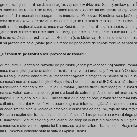
greţos, dar şi prin antiromânismul agresiv şi primitiv (Nazarie, Stati, Şornikov ş.a.). Î
şi Vladimir Iastrebciak, şeful departamentului de externe din administraţia aşa-zis
preluată din arsenalul propagandistic imperial al Moscovei: România, ca o ţară 
vrea să o anexeze, are pretenţii teritoriale faţă de Ucraina şi e folosită de Occident
militar, informaţional ş.a.m.d. împotriva Rusiei. „Tezele” sunt ilustrate copios cu 
„armonios” cu cele din filme artistice ruseşti pe teme istorice, iar chipurile lui Hitl
fiecare dată când e rostit cuvântul România (sau Moldova). Totul este întors pe dos
fiind prezentată ca o „biată” ţară iubitoare de pace care de secole trebuie să facă fa
„Războiul de pe Nistru a fost provocat de români”
Autorii filmului afirmă că războiul de pe Nistru „a fost provocat de naţionaliştii rom
împotriva ruşilor şi a locuitorilor Transnistriei cu vederi proruseşti”. Ei acuză Occid
la fel ca şi în cazul când turcii au masacrat popoarele creştine în Balcani şi în Ca
se nască numai în capul ruşilor! Reşetnikov Leonid, directorul IRCS, explică „dreptu
teritoriilor din stânga Nistrului în felul următor: „Transnistrenii sunt legaţi nu numai de
rusesc. Valorificarea acestei regiuni s-a făcut de către ruşi. Aici e terenul unde se v
Imperiului rus, apoi ale URSS. Transnistria e un cap de pod, e zona frontierelor istori
culturii şi influenţei Rusiei”. Mai departe e şi mai interesant: „Dacă în virtutea un
ar ceda Transnistria R. Moldova asta va fi o crimă faţă de naţiune, faţă de stat, faţă
Plecarea ruşilor din Transnistria ar fi o crimă şi o trădare pe care nu o va înţelege p
Dumnezeu”… Acum devine şi mai clar cu ce scop va veni zilele acestea la Chişinău p
comunice moldovenilor opinia lui Dumnezeu faţă de viitorul Transnistriei! Reşetnik
lui Dumnezeu coincide sută la sută cu opinia Rusiei…