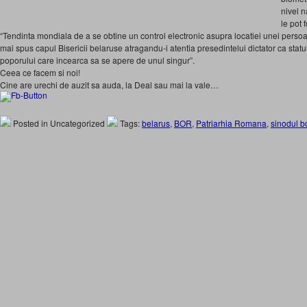
nivel n
le pot 
“Tendinta mondiala de a se obtine un control electronic asupra locatiei unei perso
mai spus capul Bisericii belaruse atragandu-i atentia presedintelui dictator ca statu
poporului care incearca sa se apere de unul singur”.
Ceea ce facem si noi!
Cine are urechi de auzit sa auda, la Deal sau mai la vale…
Posted in Uncategorized
Tags:
belarus
,
BOR
,
Patriarhia Romana
,
sinodul b