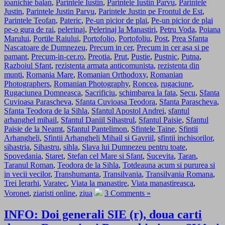
ioanichie balan
,
Parintele Iustin
,
Parintele Iustin Parvu
,
Parintele
Justin
,
Parintele Justin Parvu
,
Parintele Justin pe Frontul de Est
,
Parintele Teofan
,
Pateric
,
Pe-un picior de plai
,
Pe-un picior de plai
pe-o gura de rai
,
pelerinaj
,
Pelerinaj la Manastiri
,
Petru Voda
,
Poiana
Marului
,
Portile Raiului
,
Portofolio
,
Portofoliu
,
Post
,
Prea Sfanta
Nascatoare de Dumnezeu
,
Precum in cer
,
Precum in cer asa si pe
pamant
,
Precum-in-cer.ro
,
Preotia
,
Prut
,
Pustie
,
Pustnic
,
Putna
,
Razboiul Sfant
,
rezistenta armata anticomunista
,
rezistenta din
munti
,
Romania Mare
,
Romanian Orthodoxy
,
Romanian
Photographers
,
Romanian Photography
,
Roncea
,
rugaciune
,
Rugaciunea Domneasca
,
Sacrificiu
,
schimbarea la fata
,
Secu
,
Sfanta
Cuvioasa Parascheva
,
Sfanta Cuvioasa Teodora
,
Sfanta Parascheva
,
Sfanta Teodora de la Sihla
,
Sfantul Apostol Andrei
,
sfantul
arhanghel mihail
,
Sfantul Daniil Sihastrul
,
Sfantul Paisie
,
Sfantul
Paisie de la Neamt
,
Sfantul Pantelimon
,
Sfintele Taine
,
Sfintii
Arhangheli
,
Sfintii Arhangheli Mihail si Gavriil
,
sfintii inchisorilor
,
sihastria
,
Sihastru
,
sihla
,
Slava lui Dumnezeu pentru toate
,
Spovedania
,
Staret
,
Stefan cel Mare si Sfant
,
Sucevita
,
Taran
,
Taranul Roman
,
Teodora de la Sihla
,
Totdeauna acum si pururea si
in vecii vecilor
,
Transhumanta
,
Transilvania
,
Transilvania Romana
,
Trei Ierarhi
,
Varatec
,
Viata la manastire
,
Viata manastireasca
,
Voronet
,
ziaristi online
,
ziua
3 Comments »
INFO: Doi generali SIE (r), doua carti