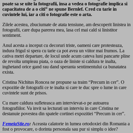
poate sa se uite la fotografii, insa a vedea o fotografie implica si
capacitatea de a o citi” ne spune Bernlef. Cred cu tarie in
cuvintele lui, iar a citi o fotografie este o arta.
Zilele acestea, zbuciumate de atata tensiune, am descoperit linistea in
fotografii, care dupa parerea mea, lasa cel mai cald si linistitor
sentiment.
Anul acesta a inceput cu decoruri triste, oameni care protesteaza,
indura frigul si spera cu tarie ca pot avea un viitor mai frumos. La
cativa metri departare, de locul unde acum cateva luni pancarte pline
de revolta umpleau piata, o oaza de liniste si caldura te inalta,
inghetand orice gand rau dand speranta sentimentului ca bunatatea
exista.
Cristina Nichitus Roncea ne propune sa traim “Precum in cer”. O
expozitie de fotografii ce te inalta si care te duc spre o lume in care
cuvintele sunt de prisos.
Cu mare caldura sufleteasca am intervievat-o pe autoarea
fotografiilor. Va invit sa lecturati un interviu in care Cristina ne
destanuie povestea din spatele cortinei expozitiei “Precum in cer”.
FemeiaStie.ro
:
Aceasta calatorie in lumea ortodoxiei din Romania a
fost o provocare, o dorinta personala sau pur si simplu o idee?