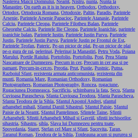
Nasterea Maicii Domnului
,
Neamt
,
Nistru
,
nunta
,
Nunta la
Manastire
,
On earth as it is in heaven
,
Orthodox
,
Orthodoxy
,
Ortodox
,
Ortodoxia Romana
,
Ortodoxie
,
Paltin
,
Paradis
,
Parintele
Arsenie
,
Parintele Arsenie Papacioc
,
Parintele Atanasie
,
Parintele
Calciu
,
Parintele Cleopa
,
Parintele Filotheu Balan
,
Parintele
Gheorghe Calciu
,
Parintele Ilie Cleopa
,
Parintele Ioanichie
,
parintele
ioanichie balan
,
Parintele Iustin
,
Parintele Iustin Parvu
,
Parintele
Justin
,
Parintele Justin Parvu
,
Parintele Justin pe Frontul de Est
,
Parintele Teofan
,
Pateric
,
Pe-un picior de plai
,
Pe-un picior de plai
pe-o gura de rai
,
pelerinaj
,
Pelerinaj la Manastiri
,
Petru Voda
,
Poiana
Marului
,
Portile Raiului
,
Portofolio
,
Portofoliu
,
Post
,
Prea Sfanta
Nascatoare de Dumnezeu
,
Precum in cer
,
Precum in cer asa si pe
pamant
,
Precum-in-cer.ro
,
Preotia
,
Prut
,
Pustie
,
Pustnic
,
Putna
,
Razboiul Sfant
,
rezistenta armata anticomunista
,
rezistenta din
munti
,
Romania Mare
,
Romanian Orthodoxy
,
Romanian
Photographers
,
Romanian Photography
,
Roncea
,
rugaciune
,
Rugaciunea Domneasca
,
Sacrificiu
,
schimbarea la fata
,
Secu
,
Sfanta
Cuvioasa Parascheva
,
Sfanta Cuvioasa Teodora
,
Sfanta Parascheva
,
Sfanta Teodora de la Sihla
,
Sfantul Apostol Andrei
,
sfantul
arhanghel mihail
,
Sfantul Daniil Sihastrul
,
Sfantul Paisie
,
Sfantul
Paisie de la Neamt
,
Sfantul Pantelimon
,
Sfintele Taine
,
Sfintii
Arhangheli
,
Sfintii Arhangheli Mihail si Gavriil
,
sfintii inchisorilor
,
sihastria
,
Sihastru
,
sihla
,
Slava lui Dumnezeu pentru toate
,
Spovedania
,
Staret
,
Stefan cel Mare si Sfant
,
Sucevita
,
Taran
,
Taranul Roman
,
Teodora de la Sihla
,
Totdeauna acum si pururea si