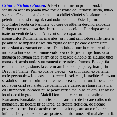
Cristina Nichitus Roncea
:
A fost o minune, in primul rand. In
sensul ca aceasta poarta mi-a fost deschisa de Parintele Iustin, intr-o
seara de Craciun, cand eram la usa chiliei sfintiei sale alaturi de
pelerini, maici si calugari, cantandu-i colinde. Este si prima
fotografie facuta cu Parintele, cu care de altfel si deschid expozitia.
E drept ca cineva m-a dus de mana pana acolo… Dar dupa aceea
toate au venit de la sine. Am vrut sa descopar taramul tainic al
manastirilor Romaniei si, mai ales, sa-i trimit prin fotografiile mele si
pe altii sa se impartaseasca din “gura de rai” pe care o reprezinta
orice sfant asezamant ortodox. Traim intr-o lume in care stresul ne
inunda si tinde sa ne domine viata, asa ca tanjeam dupa linistea si
inaltarea spirituala care stiam ca se regasesc dincolo de zidurile unei
manastiri, acolo unde sunt oameni care traiesc frumos. Fotografia
este mare mea pasiune, la care m-am intors dupa peregrinari prin
Drept si Finante. Prin expozitie pledez – ca si in cazul experientei
mele personale – la aceasta intoarcere la radacini, la traditie. Si m-am
straduit sa transmit prin lucrarile mele acea stare minunata pe care o
poti avea cand esti alaturi de oameni care traiesc in stransa legatura
cu Dumnezeu. Nicaieri nu se poate vedea mai bine ca omul sfinteste
locul decat in gradinile Maicii Domnului care sunt manastirile
Romaniei. Bunatatea si linistea sunt transmise de fiecare coltisor din
manastire, de fiecare fir de iarba, de fiecare floricica, de fiecare
privire a oamenilor de acolo care stiu sa ierte, care au o rabdare
infinita si o generozitate care poate schimba lumea. Si mai ales multa