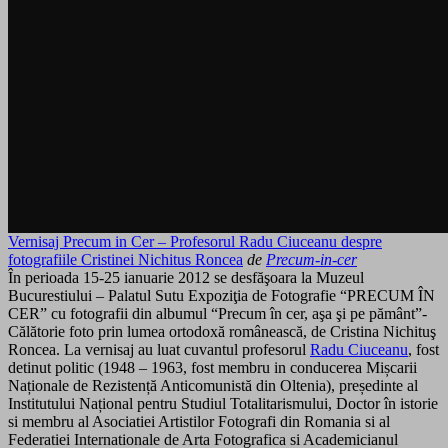
Vernisaj Precum in Cer – Profesorul Radu Ciuceanu despre
fotografiile Cristinei Nichitus Roncea
de
Precum-in-cer
În perioada 15-25 ianuarie 2012 se desfăşoara la Muzeul
Bucurestiului – Palatul Sutu Expoziţia de Fotografie “PRECUM ÎN
CER” cu fotografii din albumul “Precum în cer, aşa şi pe pământ”-
Călătorie foto prin lumea ortodoxă românească, de Cristina Nichituş
Roncea. La vernisaj au luat cuvantul profesorul
Radu Ciuceanu
, fost
detinut politic (1948 – 1963, fost membru in conducerea Mișcarii
Naționale de Rezistență Anticomunistă din Oltenia), președinte al
Institutului Național pentru Studiul Totalitarismului, Doctor în istorie
si membru al Asociatiei Artistilor Fotografi din Romania si al
Federatiei Internationale de Arta Fotografica si Academicianul