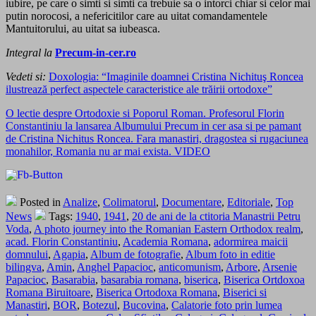
iubire, pe care o simti si simti ca trebuie sa o intorci chiar si celor mai
putin norocosi, a nefericitilor care au uitat comandamentele
Mantuitorului, au uitat sa iubeasca.
Integral la
Precum-in-cer.ro
Vedeti si:
Doxologia: “Imaginile doamnei Cristina Nichituş Roncea
ilustrează perfect aspectele caracteristice ale trăirii ortodoxe”
O lectie despre Ortodoxie si Poporul Roman. Profesorul Florin
Constantiniu la lansarea Albumului Precum in cer asa si pe pamant
de Cristina Nichitus Roncea. Fara manastiri, dragostea si rugaciunea
monahilor, Romania nu ar mai exista. VIDEO
Posted in
Analize
,
Colimatorul
,
Documentare
,
Editoriale
,
Top
News
Tags:
1940
,
1941
,
20 de ani de la ctitoria Manastrii Petru
Voda
,
A photo journey into the Romanian Eastern Orthodox realm
,
acad. Florin Constantiniu
,
Academia Romana
,
adormirea maicii
domnului
,
Agapia
,
Album de fotografie
,
Album foto in editie
bilingva
,
Amin
,
Anghel Papacioc
,
anticomunism
,
Arbore
,
Arsenie
Papacioc
,
Basarabia
,
basarabia romana
,
biserica
,
Biserica Ortdoxoa
Romana Biruitoare
,
Biserica Ortodoxa Romana
,
Biserici si
Manastiri
,
BOR
,
Botezul
,
Bucovina
,
Calatorie foto prin lumea