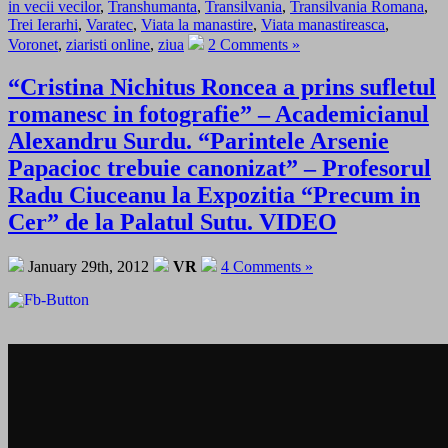
in vecii vecilor
,
Transhumanta
,
Transilvania
,
Transilvania Romana
,
Trei Ierarhi
,
Varatec
,
Viata la manastire
,
Viata manastireasca
,
Voronet
,
ziaristi online
,
ziua
2 Comments »
“Cristina Nichitus Roncea a prins sufletul
romanesc in fotografie” – Academicianul
Alexandru Surdu. “Parintele Arsenie
Papacioc trebuie canonizat” – Profesorul
Radu Ciuceanu la Expozitia “Precum in
Cer” de la Palatul Sutu. VIDEO
January 29th, 2012
VR
4 Comments »