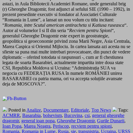
astazi, in Aula Bibliotecii Academiei Romane, unde generalul brig
(r) Gheorghe Dragomir, fost adjunct al sefului SIE (1990 – 1992), in
prezent presedinte executiv si fondator al Asociatiei Culturale
“Romania in Lume”, a lansat un nou volum cu titlu incitant:
“
Romania, intre Scutul american antiracheta si Katiusa ruseasca
“.
Autor al volumelor I si II din seria “
Recviem pentru Spioni
“,
generalul Gheorghe Dragomir este expert in geostrategie,
geopolitica si geoeconomie privind zona Marii Negre, Asia Centrala,
Marea Caspica si Orientul Mijlociu. In cartea lansata azi acesta nu se
sfieste sa puna mai multe intrebari provocatoare, din punct de vedere
diplomatic – oferind totodata si raspunsuri -, cum ar fi chestiunea
legata de soarta Basarabiei, actualmente impartita intre doua state
CSI, Republica Moldova si Ucraina: “Administrația SUA va
negocia cu FEDERAȚIA RUSA în numele ROMÂNIEI unirea
BASARABIEI cu patria mama, ori va accepta soluțiile avansate
deja de MOSCOVA?”.
Posted in
Analize
,
Documentare
,
Editoriale
,
Top News
Tags:
ACMRR
,
Basarabia
,
bolsevism
,
Bucovina
,
csi
,
general gheorghe
dragomir
,
general ioan popa
,
Gheorghe Dragomir
,
Gurile Dunarii
,
Ioan Popa
,
Marea Neagra
,
Periscop
,
recviem pentru spioni
,
Romania
,
Romania in Lume
,
Rusia
,
sie
,
transnistria
,
Ucraina
,
URSS