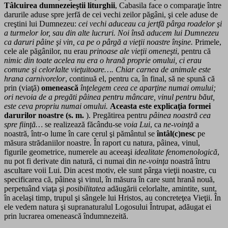
Tâlcuirea dumnezeieştii liturghii
, Cabasila face o comparaţie între
darurile aduse spre jerfă de cei vechi zeilor păgâni, şi cele aduse de
creştini lui Dumnezeu:
cei vechi aduceau ca jertfă pârga roadelor şi
a turmelor lor, sau din alte lucruri. Noi însă aducem lui Dumnezeu
ca daruri pâine şi vin, ca pe o pârgă a vieţii noastre înşine.
Primele,
cele ale păgânilor, nu erau
prinoase ale vieţii omeneşti
, pentru că
nimic din toate acelea nu era o hrană proprie omului, ci erau
comune şi celorlalte vieţuitoare….
Chiar carnea de animale este
hrana carnivorelor
, continuă el, pentru ca, în final, să ne spună că
prin (viaţă)
omenească
înţelegem ceea ce aparţine numai omului;
ori nevoia de a pregăti pâinea pentru mâncare, vinul pentru băut,
este ceva propriu numai omului.
Aceasta este explicaţia formei
darurilor noastre (s. m.
). Pregătirea pentru
pâinea noastră cea
spre fiinţă…
se realizează făcându-se
voia Lui
, ca
ne-voinţă
a
noastră, într-o lume în care cerul şi pământul se
întâl(c)nesc
pe
măsura strădaniilor noastre. În raport cu natura, pâinea, vinul,
figurile geometrice, numerele au aceeaşi
idealitate fenomenologică
,
nu pot fi derivate din natură, ci numai din
ne-voinţa
noastră întru
ascultare voii Lui. Din acest motiv, ele sunt pârga vieţii noastre, cu
specificarea că, pâinea şi vinul, în măsura în care sunt hrană nouă,
perpetuând viaţa şi
posibilitatea
adăugării celorlalte, amintite, sunt,
în acelaşi timp, trupul şi sângele lui Hristos, au concreteţea Vieţii. În
ele vedem natura şi supranaturalul Logosului Întrupat, adăugat ei
prin lucrarea omenească îndumnezeită.