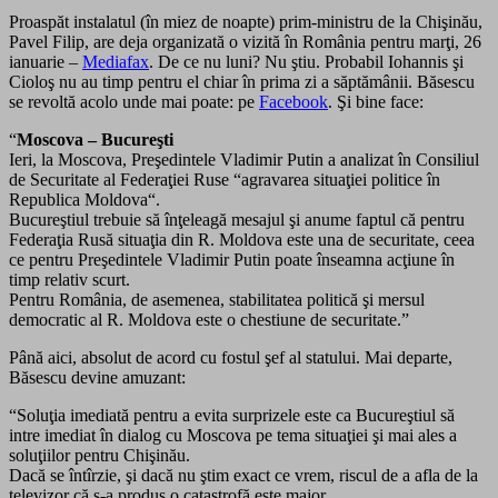
Proaspăt instalatul (în miez de noapte) prim-ministru de la Chişinău,
Pavel Filip, are deja organizată o vizită în România pentru marţi, 26
ianuarie –
Mediafax
. De ce nu luni? Nu ştiu. Probabil Iohannis şi
Cioloş nu au timp pentru el chiar în prima zi a săptămânii. Băsescu
se revoltă acolo unde mai poate: pe
Facebook
. Şi bine face:
“
Moscova – Bucureşti
Ieri, la Moscova, Preşedintele Vladimir Putin a analizat în Consiliul
de Securitate al Federaţiei Ruse “agravarea situaţiei politice în
Repu
blica Moldova“.
Bucureştiul trebuie să înţeleagă mesajul şi anume faptul că pentru
Federaţia Rusă situaţia din R. Moldova este una de securitate, ceea
ce pentru Preşedintele Vladimir Putin poate înseamna acţiune în
timp relativ scurt.
Pentru România, de asemenea, stabilitatea politică şi mersul
democratic al R. Moldova este o chestiune de securitate.”
Până aici, absolut de acord cu fostul şef al statului. Mai departe,
Băsescu devine amuzant:
“Soluţia imediată pentru a evita surprizele este ca Bucureştiul să
intre imediat în dialog cu Moscova pe tema situaţiei şi mai ales a
soluţiilor pentru Chişinău.
Dacă se întîrzie, şi dacă nu ştim exact ce vrem, riscul de a afla de la
televizor că s-a produs o catastrofă este major.