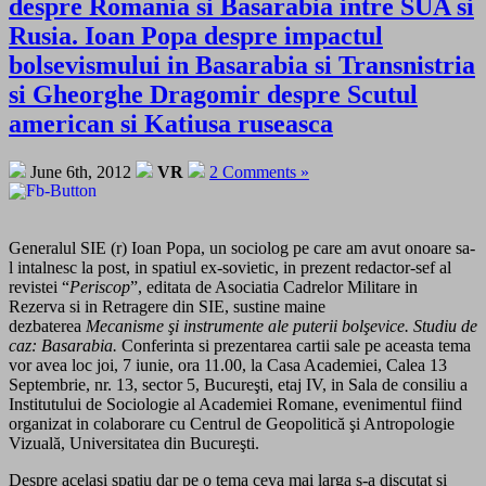
despre Romania si Basarabia intre SUA si
Rusia. Ioan Popa despre impactul
bolsevismului in Basarabia si Transnistria
si Gheorghe Dragomir despre Scutul
american si Katiusa ruseasca
June 6th, 2012
VR
2 Comments »
Generalul SIE (r) Ioan Popa, un sociolog pe care am avut onoare sa-
l intalnesc la post, in spatiul ex-sovietic, in prezent redactor-sef al
revistei “
Periscop
”, editata de Asociatia Cadrelor Militare in
Rezerva si in Retragere din SIE, sustine maine
dezbaterea
Mecanisme şi instrumente ale puterii bolşevice.
Studiu de
caz: Basarabia.
Conferinta si prezentarea cartii sale pe aceasta tema
vor avea loc joi, 7 iunie, ora 11.00, la Casa Academiei, Calea 13
Septembrie, nr. 13, sector 5, Bucureşti, etaj IV, in Sala de consiliu a
Institutului de Sociologie al Academiei Romane, evenimentul fiind
organizat in colaborare cu Centrul de Geopolitică şi Antropologie
Vizuală, Universitatea din Bucureşti.
Despre acelasi spatiu dar pe o tema ceva mai larga s-a discutat si