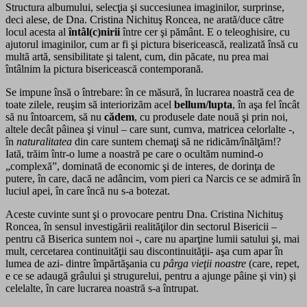
Structura albumului, selecţia şi succesiunea imaginilor, surprinse,
deci alese, de Dna. Cristina Nichituş Roncea, ne arată/duce către
locul acesta al
întâl(c)nirii
între cer şi pământ. E o teleoghisire, cu
ajutorul imaginilor, cum ar fi şi pictura bisericească, realizată însă cu
multă artă, sensibilitate şi talent, cum, din păcate, nu prea mai
întâlnim la pictura bisericească contemporană.
Se impune însă o întrebare: în ce măsură, în lucrarea noastră cea de
toate zilele, reuşim să interiorizăm acel
bellum/lupta
, în aşa fel încât
să nu întoarcem, să nu
cădem
, cu produsele date nouă şi prin noi,
altele decât pâinea şi vinul – care sunt, cumva, matricea celorlalte -,
în
naturalitatea
din care suntem chemaţi să ne ridicăm/înălţăm!?
Iată, trăim într-o lume a noastră pe care o ocultăm numind-o
„complexă”, dominată de economic şi de interes, de dorinţa de
putere, în care, dacă ne adâncim, vom pieri ca Narcis ce se admiră în
luciul apei, în care încă nu s-a botezat.
Aceste cuvinte sunt şi o provocare pentru Dna. Cristina Nichituş
Roncea, în sensul investigării realităţilor din sectorul Bisericii –
pentru că Biserica suntem noi -, care nu aparţine lumii satului şi, mai
mult, cercetarea continuităţii sau discontinuităţii- aşa cum apar în
lumea de azi- dintre împărtăşania cu
pârga vieţii noastre
(care, repet,
e ce se adaugă grâului şi strugurelui, pentru a ajunge pâine şi vin) şi
celelalte, în care lucrarea noastră s-a întrupat.