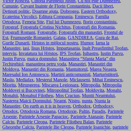
Victor Roncea
,
Ctitoria Parintelui Justin
,
Cu noi este Dumnezeu
,
Cununie
,
Cuvant Inainte de Florin Constantiniu
,
Dacii liberi
,
Detinuti politic
,
Doamne ajuta
,
Dobrogea
,
Eastern Orthodoxy
,
Ecaterina Vircolici
,
Editura Compania
,
Eminescu
,
Familia
Ortodoxa
,
Femeia Stie
,
Fiul lui Dumnezeu
,
florin constantiniu
,
Fotograf
,
Fotografa Cristina Nichitus
,
Fotografi din Romania
,
Fotografi Romani
,
Fotografie
,
Fotografii din manastiri
,
Frontul de
Est
,
Frumusetile Romaniei
,
Galata
,
GANDIREA
,
Gura de Rai
,
Gurile Dunarii
,
Hristos in mijlocul nostru
,
Humor
,
Iarna la
Manastire
,
iasi
,
Iisus Hristos
,
Impartasania
,
Inalt Preasfintitul Teofan
,
interviu
,
Invatatura lui Hristos
,
IPS Teofan
,
Isihastru
,
Iustin Parvu
,
Justin Parvu
,
maica domnului
,
Manastirea “Sfanta Maria” din
Techirghiol
,
manastirea petru voda
,
Manastiri
,
Manastiri din
Moldova
,
Manastiri din Romania
,
Mantuitorul
,
Marea Neagra
,
Maresalul Ion Antonescu
,
Martirii anticomunisti
,
Marturistitorii
,
Maslu
,
Mediafax
,
Mesterul Manole
,
Miclauseni
,
Mihai Eminescu
,
Miorita
,
Mirungerea
,
Miscarea Legionara
,
Mitropolia
,
Mitropolia
Moldovei si Bucovinei
,
Mitropolitul Teofan
,
Moldovita
,
Monahi
,
Monahii
,
Monahul Filotheu
,
Mos Craciun
,
Muntii Neamtului
,
Nasterea Maicii Domnului
,
Neamt
,
Nistru
,
nunta
,
Nunta la
Manastire
,
On earth as it is in heaven
,
Orthodox
,
Orthodoxy
,
Ortodox
,
Ortodoxia Romana
,
Ortodoxie
,
Paltin
,
Paradis
,
Parintele
Arsenie
,
Parintele Arsenie Papacioc
,
Parintele Atanasie
,
Parintele
Calciu
,
Parintele Cleopa
,
Parintele Filotheu Balan
,
Parintele
Gheorghe Calciu
,
Parintele Ilie Cleopa
,
Parintele Ioanichie
,
parintele