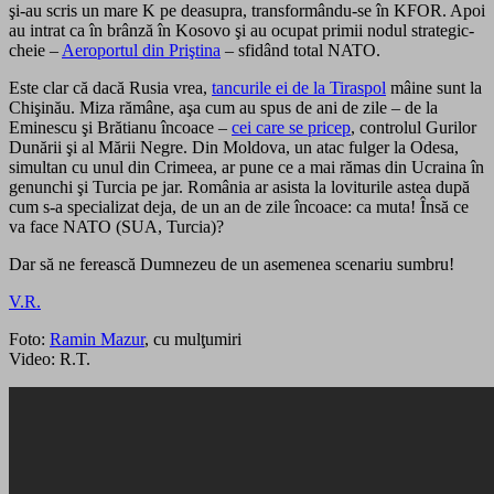
şi-au scris un mare K pe deasupra, transformându-se în KFOR. Apoi
au intrat ca în brânză în Kosovo şi au ocupat primii nodul strategic-
cheie –
Aeroportul din Priştina
– sfidând total NATO.
Este clar că dacă Rusia vrea,
tancurile ei de la Tiraspol
mâine sunt la
Chişinău. Miza rămâne, aşa cum au spus de ani de zile – de la
Eminescu şi Brătianu încoace –
cei care se pricep
, controlul Gurilor
Dunării şi al Mării Negre. Din Moldova, un atac fulger la Odesa,
simultan cu unul din Crimeea, ar pune ce a mai rămas din Ucraina în
genunchi şi Turcia pe jar. România ar asista la loviturile astea după
cum s-a specializat deja, de un an de zile încoace: ca muta! Însă ce
va face NATO (SUA, Turcia)?
Dar să ne ferească Dumnezeu de un asemenea scenariu sumbru!
V.R.
Foto:
Ramin Mazur
, cu mulţumiri
Video: R.T.