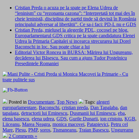
Cristian Preda o acuza pe la spate pe Elena Udrea de
“leninism” cu “rezonanta cazona”: “Interpretată tot mai des în
cheie leninistă, disciplina de partid tinde să devină în România
principalul adversar al libertătii”. Ce sa-i faci: PD-L nu e GDS
Cristian Preda, mielusel la alegerile PDL, cocosel pe blog.
Europarlamentarul GDS critica pe la spate candidatura Elenei
Udrea la Primaria Capitalei si incearca strecurarea lui Dorel
Baconschi in loc. Sau poate chiar a lui
Editorial Victor Roncea in BURSA: Mărirea lui Ungureanu,
decăderea lui Băsescu. Sau cum a ajuns Tudor Postelnicu
Presedintele Romaniei
Posted in
Documentare
,
Top News
Tags:
alegeri
europarlamentare
,
Baconschi
,
cristian preda
,
Dan Tapalaba
,
dan
tapalaga
,
detractorii lui Eminescu
,
Dusmanii lui Eminescu
,
eba
,
elena basescu
,
elena udrea
,
GDS
,
Gurile Dunarii
,
ion cristoiu
,
KGB
,
Liiceanu
,
Marea Neagra
,
monica macovei
,
Patapievici
,
Petru cel
Mare
,
Plesu
,
PMP
,
soros
,
Tismaneanu
,
Traian Basescu
,
Ungureanu
2 Comments »