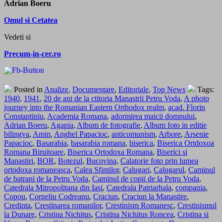
Adrian Boeru
Omul si Cetatea
Vedeti si
Precum-in-cer.ro
Posted in
Analize
,
Documentare
,
Editoriale
,
Top News
Tags:
1940
,
1941
,
20 de ani de la ctitoria Manastrii Petru Voda
,
A photo
journey into the Romanian Eastern Orthodox realm
,
acad. Florin
Constantiniu
,
Academia Romana
,
adormirea maicii domnului
,
Adrian Boeru
,
Agapia
,
Album de fotografie
,
Album foto in editie
bilingva
,
Amin
,
Anghel Papacioc
,
anticomunism
,
Arbore
,
Arsenie
Papacioc
,
Basarabia
,
basarabia romana
,
biserica
,
Biserica Ortdoxoa
Romana Biruitoare
,
Biserica Ortodoxa Romana
,
Biserici si
Manastiri
,
BOR
,
Botezul
,
Bucovina
,
Calatorie foto prin lumea
ortodoxa romaneasca
,
Calea Sfintilor
,
Calugari
,
Calugarul
,
Caminul
de batrani de la Petru Voda
,
Caminul de copii de la Petru Voda
,
Catedrala Mitropolitana din Iasi
,
Catedrala Patriarhala
,
compania
,
Copou
,
Corneliu Codreanu
,
Craciun
,
Craciun la Manastire
,
Credinta
,
Crestinarea romanilor
,
Crestinism Romanesc
,
Crestinismul
la Dunare
,
Cristina Nichitus
,
Cristina Nichitus Roncea
,
Cristina si