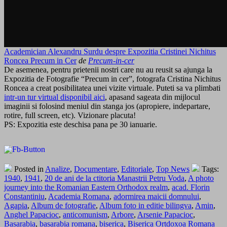
Academician Alexandru Surdu despre Expozitia Cristinei Nichitus
Roncea Precum in Cer
de
Precum-in-cer
De asemenea, pentru prietenii nostri care nu au reusit sa ajunga la
Expozitia de Fotografie “Precum in cer”, fotografa Cristina Nichitus
Roncea a creat posibilitatea unei vizite virtuale. Puteti sa va plimbati
intr-un tur virtual disponibil aici
, apasand sageata din mijlocul
imaginii si folosind meniul din stanga jos (apropiere, indepartare,
rotire, full screen, etc). Vizionare placuta!
PS: Expozitia este deschisa pana pe 30 ianuarie.
Posted in
Analize
,
Documentare
,
Editoriale
,
Top News
Tags:
1940
,
1941
,
20 de ani de la ctitoria Manastrii Petru Voda
,
A photo
journey into the Romanian Eastern Orthodox realm
,
acad. Florin
Constantiniu
,
Academia Romana
,
adormirea maicii domnului
,
Agapia
,
Album de fotografie
,
Album foto in editie bilingva
,
Amin
,
Anghel Papacioc
,
anticomunism
,
Arbore
,
Arsenie Papacioc
,
Basarabia
,
basarabia romana
,
biserica
,
Biserica Ortdoxoa Romana