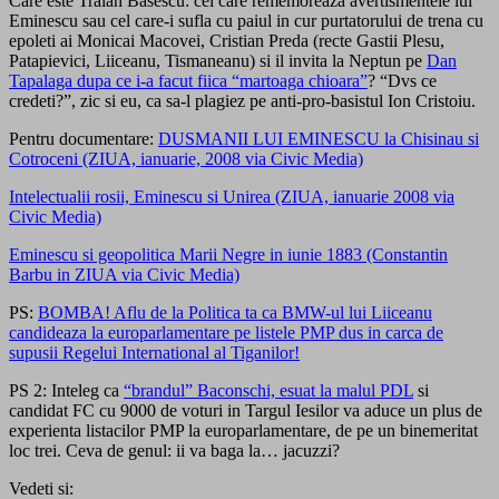
Care este Traian Basescu: cel care rememoreaza avertismentele lui
Eminescu sau cel care-i sufla cu paiul in cur purtatorului de trena cu
epoleti ai Monicai Macovei, Cristian Preda (recte Gastii Plesu,
Patapievici, Liiceanu, Tismaneanu) si il invita la Neptun pe
Dan
Tapalaga dupa ce i-a facut fiica “martoaga chioara”
? “Dvs ce
credeti?”, zic si eu, ca sa-l plagiez pe anti-pro-basistul Ion Cristoiu.
Pentru documentare:
DUSMANII LUI EMINESCU la Chisinau si
Cotroceni (ZIUA, ianuarie, 2008 via Civic Media)
Intelectualii rosii, Eminescu si Unirea (ZIUA, ianuarie 2008 via
Civic Media)
Eminescu si geopolitica Marii Negre in iunie 1883 (Constantin
Barbu in ZIUA via Civic Media)
PS:
BOMBA! Aflu de la Politica ta ca BMW-ul lui Liiceanu
candideaza la europarlamentare pe listele PMP dus in carca de
supusii Regelui International al Tiganilor!
PS 2: Inteleg ca
“brandul” Baconschi, esuat la malul PDL
si
candidat FC cu 9000 de voturi in Targul Iesilor va aduce un plus de
experienta listacilor PMP la europarlamentare, de pe un binemeritat
loc trei. Ceva de genul: ii va baga la… jacuzzi?
Vedeti si: