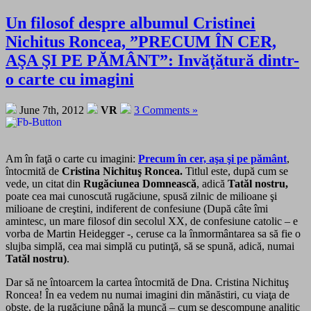
Un filosof despre albumul Cristinei
Nichitus Roncea, ”PRECUM ÎN CER,
AŞA ŞI PE PĂMÂNT”: Invăţătură dintr-
o carte cu imagini
June 7th, 2012
VR
3 Comments »
Am în faţă o carte cu imagini:
Precum în cer, aşa şi pe pământ
,
întocmită de
Cristina Nichituş Roncea.
Titlul este, după cum se
vede, un citat din
Rugăciunea Domnească
, adică
Tatăl nostru,
poate cea mai cunoscută rugăciune, spusă zilnic de milioane şi
milioane de creştini, indiferent de confesiune (După câte îmi
amintesc, un mare filosof din secolul XX, de confesiune catolic – e
vorba de Martin Heidegger -, ceruse ca la înmormântarea sa să fie o
slujba simplă, cea mai simplă cu putinţă, să se spună, adică, numai
Tatăl nostru)
.
Dar să ne întoarcem la cartea întocmită de Dna. Cristina Nichituş
Roncea! În ea vedem nu numai imagini din mănăstiri, cu viaţa de
obşte, de la rugăciune până la muncă – cum se descompune analitic