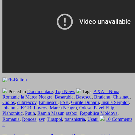
Posted in
Documentare
,
Top News
Tags:
AXA – Noua
Romanie la Marea Neagra
,
Basarabia
,
Basescu
,
Bratianu
,
Chisinau
,
Ciolos
,
cubreacov
,
Eminescu
,
FSB
,
Gurile Dunarii
,
Insula Serpilor
,
iohannis
,
KGB
,
Lavrov
,
Marea Neagra
,
Odesa
,
Pavel Filip
,
Plahotniuc
,
Putin
,
Ramin Mazur
,
razboi
,
Republica Moldova
,
Romania
,
Roncea
,
svr
,
Tiraspol
,
transnistria
,
Usatii
10 Comments
»