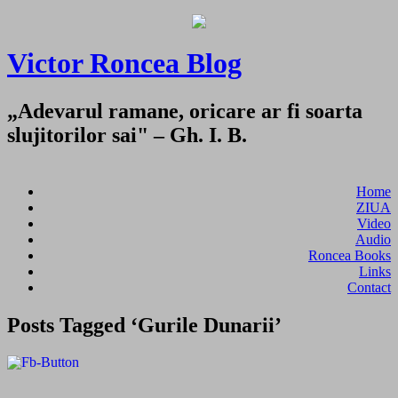
Victor Roncea Blog
„Adevarul ramane, oricare ar fi soarta
slujitorilor sai" – Gh. I. B.
Home
ZIUA
Video
Audio
Roncea Books
Links
Contact
Posts Tagged ‘Gurile Dunarii’