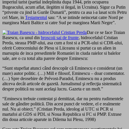
imperiul tarist (partial indeplinita dupa 1944, prin ocuparea
Bugeacului, acum aflat, ilegitim si ilegal, in Ucraina). Sigur ca Putin
“priveste cu jind la Gurile Dunarii”, pentru ca asa i-a lasat scris Petru
cel Mare, in
Testamentul
sau: “A se intinde neincetat catre Nord pe
marginea Marii Baltice si catre Sud pe marginea Marii Negre”.
Dar ce se face Traian
Basescu, ca unul din
broscoii sai de frunte
, hidrocefalul Cristian
Preda, steaua PMP-ului, asa cum a fost si a PCR-ului si CDR-ului,
oferit Cotroceniului de Plesu si Liiceanu si purtat ca un alien in
marsupiu de inca presedintele Romaniei in ciuda raielor si balelor
sale, are o cu totul alta parere despre Eminescu:
“Sunt stupefiat atunci când descopăr că Eminescu e consi­derat (un
mare) autor politic. (…) Mill e filosof, Eminescu – doar comentator.
(…) Spre deosebire de Prévost-Paradol, Eminescu nu a pro­dus
altceva decât articole de gazetă. Jur­nalismul şi reflecţia siste­matică
despre politică nu sunt acelaşi lucru. Gazeta e un moft.”
“Eminescu trebuie contestat şi demitizat, dar nu pentru rudi­mentele
sale de gândire politică. Din acest punct de vedere, el e realmente
nul. Nu ai obiect.” (Cristian Preda, ideolog al UTC si PCR si
martafoi al GDS si PDL si Noua Republica si FC si PMP. Extrase
din doua articole aparute in Dilema lui Plesu, 1998)