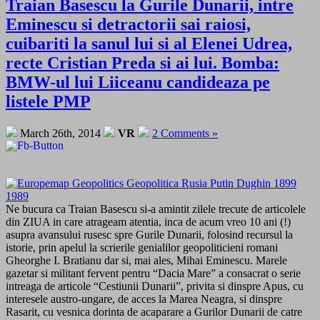
Traian Basescu la Gurile Dunarii, intre
Eminescu si detractorii sai raiosi,
cuibariti la sanul lui si al Elenei Udrea,
recte Cristian Preda si ai lui. Bomba:
BMW-ul lui Liiceanu candideaza pe
listele PMP
March 26th, 2014
VR
2 Comments »
Ne bucura ca Traian Basescu si-a amintit zilele trecute de articolele
din ZIUA in care atrageam atentia, inca de acum vreo 10 ani (!)
asupra avansului rusesc spre Gurile Dunarii, folosind recursul la
istorie, prin apelul la scrierile genialilor geopoliticieni romani
Gheorghe I. Bratianu dar si, mai ales, Mihai Eminescu. Marele
gazetar si militant fervent pentru “Dacia Mare” a consacrat o serie
intreaga de articole “Cestiunii Dunarii”, privita si dinspre Apus, cu
interesele austro-ungare, de acces la Marea Neagra, si dinspre
Rasarit, cu vesnica dorinta de acaparare a Gurilor Dunarii de catre