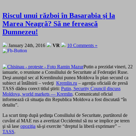
Riscul unui război în Basarabia şi la
Marea Neagră? Să ne ferească
Dumnezeu!
January 24th, 2016
VR
10 Comments »
Putin a prezidat vineri, 22
ianuarie, o reuniune a Consiliului de Securitate al Federaţiei Ruse.
Deşi anunţul sec al Kremlinului punea Moldova în plan secund ca
subiect al întâlnirii – vedeţi
Kremlin.ru
– agenţia oficială de presă
TASS dădea corect titlul ştirii:
Putin, Security Council discuss
Moldova, world markets — Kremlin
. Comunicatul oficial
informează că situaţia din Republica Moldova a fost discutată “în
detaliu”.
La scurt timp după şedinţa Consiliului de Securitate, purtătorul de
cuvânt al MAE rus a avertizat Occidentul să nu se implice pe teren
şi să lase
opoziţia
să-şi exercite “dreptul la liberă exprimare” –
TASS
.