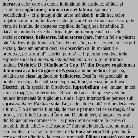
lucrarea
celor care au depus jurământul de castitate, sărăcie şi
ascultare
: rugăciune
şi
muncă (ora et labora
, spuneau
bededictinii
) -,
ci şi imagini din afara mănăstirii, întâlnirea celor
rugători cu mirenii, în diverse situaţii, care ţin de munca acestora, de
viaţa de familie, de creşterea copiilor, de îngrijirea bătrânilor. Şi,
dacă am amintit de vechea tripartiţie indo-europeană a claselor
sociale:
oratoes, bellatores, laboratores
(care, într-un fel s-a păstrat
până la Revoluţia franceză, în cele trei stări, care „acopereau” corpul
social), dacă am amintit deci, să observăm că, în mănăstirile
ortodoxe, pe „drumul” istoriei, pare să se fi pierdut cea de-a treia
expresie socială a
unei/unui stihii/element din noi
(cum frumos
traduce
Părintele D. Stăniloae
în
Cap. IV din Despre rugăciunea
domnească, a lui Grigore de Nyssa)
, anume
bellum
, lupta, şi,
odată cu ea clasa luptătorilor,
bellatores
. Deşi în viaţa socială
,
în
politică există, adică stihia se exprimă, funcţionează, în ordinea
Bisericii, şi, în special în Ortodoxie,
lupta/bellum
s-a „mutat” în cei
care se roagă, s-a interiorizat. Rezultatul acestei lupte se vede în
munca întemeiată în rugăciune, unde lupta interioară se petrece sub
supra-
veghere
: Facă-se voia Ta!
, ce instituie o altă ordine decât cea
a lumii. E o asimetrie fiinţială, de care e pătruns cel ce se roagă, când
primeşte în inimă Logosul Întrupat. Dealtminteri, sintagma extrasă
din Rugăciunea domnească – şi pusă drept orientare în cartea cu
imagini, titlul, adică – e „încadrată” între altele două, care nu numai
că o explică, dar arată o trecere, de la
Facă-se voia Ta!-
precum în
cer aşa şi pe pământ-
, la ceea ce urmează:
Pâinea noastră cea spre