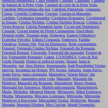
ortodoxa romaneasca
,
Calea Sfintilor
,
Calugari
,
Calugarul
,
Caminul
de batrani de la Petru Voda
,
Caminul de copii de la Petru Voda
,
Catedrala Mitropolitana din Iasi
,
Catedrala Patriarhala
,
compania
,
Copou
,
Corneliu Codreanu
,
Craciun
,
Craciun la Manastire
,
Credinta
,
Crestinarea romanilor
,
Crestinism Romanesc
,
Crestinismul
la Dunare
,
Cristina Nichitus
,
Cristina Nichitus Roncea
,
Cristina si
Victor Roncea
,
Ctitoria Parintelui Justin
,
Cu noi este Dumnezeu
,
Cununie
,
Cuvant Inainte de Florin Constantiniu
,
Dacii liberi
,
Detinuti politic
,
Doamne ajuta
,
Dobrogea
,
Eastern Orthodoxy
,
Ecaterina Vircolici
,
Editura Compania
,
Eminescu
,
Familia
Ortodoxa
,
Femeia Stie
,
Fiul lui Dumnezeu
,
florin constantiniu
,
Fotograf
,
Fotografa Cristina Nichitus
,
Fotografi din Romania
,
Fotografi Romani
,
Fotografie
,
Fotografii din manastiri
,
Frontul de
Est
,
Frumusetile Romaniei
,
Galata
,
GANDIREA
,
Gura de Rai
,
Gurile Dunarii
,
Hristos in mijlocul nostru
,
Humor
,
Iarna la
Manastire
,
iasi
,
Iisus Hristos
,
Impartasania
,
Inalt Preasfintitul Teofan
,
interviu
,
Invatatura lui Hristos
,
IPS Teofan
,
Isihastru
,
Iustin Parvu
,
Justin Parvu
,
maica domnului
,
Manastirea “Sfanta Maria” din
Techirghiol
,
manastirea petru voda
,
Manastiri
,
Manastiri din
Moldova
,
Manastiri din Romania
,
Mantuitorul
,
Marea Neagra
,
Maresalul Ion Antonescu
,
Martirii anticomunisti
,
Marturistitorii
,
Maslu
,
Mediafax
,
Mesterul Manole
,
Miclauseni
,
Mihai Eminescu
,
Miorita
,
Mirungerea
,
Miscarea Legionara
,
Mitropolia
,
Mitropolia
Moldovei si Bucovinei
,
Mitropolitul Teofan
,
Moldovita
,
Monahi
,
Monahii
,
Monahul Filotheu
,
Mos Craciun
,
Muntii Neamtului
,