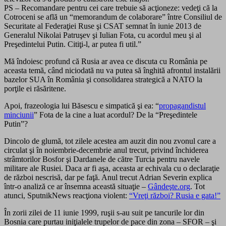
PS – Recomandare pentru cei care trebuie să acţioneze: vedeţi că la
Cotroceni se află un “memorandum de colaborare” între Consiliul de
Securitate al Federaţiei Ruse şi CSAT semnat în iunie 2013 de
Generalul Nikolai Patruşev şi Iulian Fota, cu acordul meu şi al
Preşedintelui Putin. Citiţi-l, ar putea fi util.”
Mă îndoiesc profund că Rusia ar avea ce discuta cu România pe
aceasta temă, când niciodată nu va putea să înghită afrontul instalării
bazelor SUA în România şi consolidarea strategică a NATO la
porţile ei răsăritene.
Apoi, frazeologia lui Băsescu e simpatică şi ea: “
propagandistul
minciunii
” Fota de la cine a luat acordul? De la “Preşedintele
Putin”?
Dincolo de glumă, tot zilele acestea am auzit din nou zvonul care a
circulat şi în noiembrie-decembrie anul trecut, privind închiderea
strâmtorilor Bosfor şi Dardanele de către Turcia pentru navele
militare ale Rusiei. Daca ar fi aşa, aceasta ar echivala cu o declaraţie
de război nescrisă, dar pe faţă. Anul trecut Adrian Severin explica
într-o analiză ce ar însemna această situaţie –
Gândeşte.org
. Tot
atunci, SputnikNews reacţiona violent:
“Vreţi război? Rusia e gata!”
În zorii zilei de 11 iunie 1999, ruşii s-au suit pe tancurile lor din
Bosnia care purtau iniţialele trupelor de pace din zona – SFOR – şi