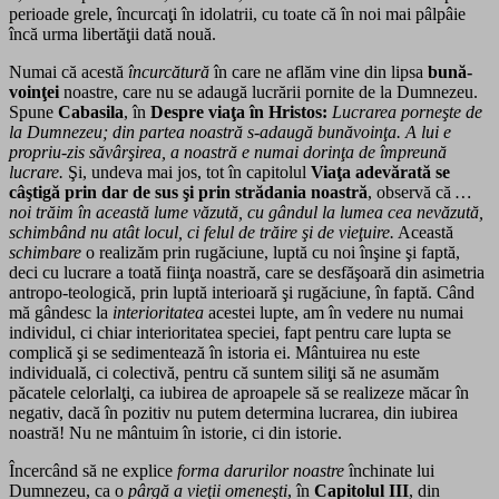
perioade grele, încurcaţi în idolatrii, cu toate că în noi mai pâlpâie
încă urma libertăţii dată nouă.
Numai că acestă
încurcătură
în care ne aflăm vine din lipsa
bună-
voinţei
noastre, care nu se adaugă lucrării pornite de la Dumnezeu.
Spune
Cabasila
, în
Despre viaţa în Hristos:
Lucrarea porneşte de
la Dumnezeu; din partea noastră s-adaugă bunăvoinţa. A lui e
propriu-zis săvârşirea, a noastră e numai dorinţa de împreună
lucrare.
Şi, undeva mai jos, tot în capitolul
Viaţa adevărată se
câştigă prin dar de sus şi prin strădania noastră
, observă că
…
noi trăim în această lume văzută, cu gândul la lumea cea nevăzută,
schimbând nu atât locul, ci felul de trăire şi de vieţuire.
Această
schimbare
o realizăm prin rugăciune, luptă cu noi înşine şi faptă,
deci cu lucrare a toată fiinţa noastră, care se desfăşoară din asimetria
antropo-teologică, prin luptă interioară şi rugăciune, în faptă. Când
mă gândesc la
interioritatea
acestei lupte, am în vedere nu numai
individul, ci chiar interioritatea speciei, fapt pentru care lupta se
complică şi se sedimentează în istoria ei. Mântuirea nu este
individuală, ci colectivă, pentru că suntem siliţi să ne asumăm
păcatele celorlalţi, ca iubirea de aproapele să se realizeze măcar în
negativ, dacă în pozitiv nu putem determina lucrarea, din iubirea
noastră! Nu ne mântuim în istorie, ci din istorie.
Încercând să ne explice
forma darurilor noastre
închinate lui
Dumnezeu, ca o
pârgă a vieţii omeneşti
, în
Capitolul III
, din