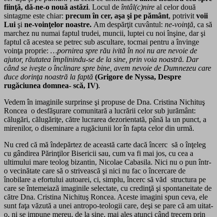
fiinţă, dă-ne-o nouă astăzi
. Locul de
întâl(c)nire
al celor două
sintagme este chiar:
precum în cer, aşa şi pe pământ
, potrivit
voii
Lui
şi
ne-voinţelor noastre.
Am despărţit cuvântul:
ne-voinţă
, ca să
marchez nu numai faptul trudei, muncii, luptei cu noi înşine, dar şi
faptul că acestea se petrec sub ascultare, tocmai pentru a învinge
voinţa proprie:
…pornirea spre rău ivită în noi nu are nevoie de
ajutor, răutatea împlinindu-se de la sine, prin voia noastră. Dar
când se iveşte o înclinare spre bine, avem nevoie de Dumnezeu care
duce dorinţa noastră la faptă
(Grigore de Nyssa, Despre
rugăciunea domnea- scă, IV)
.
Vedem în imaginile surprinse şi propuse de Dna. Cristina Nichituş
Roncea o desfăşurare comunitară a lucrării celor sub jurământ:
călugări, călugăriţe, către lucrarea dezorientată, până la un punct, a
mirenilor, o diseminare a rugăciunii lor în fapta celor din urmă.
Nu cred că mă îndepărtez de această carte dacă încerc să o înţeleg
cu gândirea Părinţilor Bisericii sau, cum va fi mai jos, cu cea a
ultimului mare teolog bizantin, Nicolae Cabasila. Nici nu o pun într-
o vecinătate care să o strivească şi nici nu fac o încercare de
înobilare a efortului autoarei, ci, simplu, încerc să văd structura pe
care se întemeiază imaginile selectate, cu credinţă şi spontaneitate de
către Dna. Cristina Nichituş Roncea. Aceste imagini spun ceva, ele
sunt faţa văzută a unei antropo-teologii care, deşi se pare că am uitat-
o, ni se impune mereu, de la sine, mai ales atunci când trecem prin