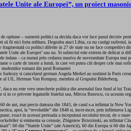
tatele Unite ale Europei”, un proiect masonic
a de optiune – oamenii politici sa decida daca vor face pasul decisiv pen
ă fii nici forta militara. Degeaba ataci Libia, ca nu castigi razboiul, i
fragmentată cu politici diferite in 27 de state nu ne face competitivi di
tele Unite ale Europei’ sau nu. Si subiectul este extrem de delicat si difi
ia de indata – ca numai prin cedarea masiva de suveranitate Europa mai 
ne o carte de istorie a lumii, in care vei putea citi despre cele mai sofis
i studentilor romani din jurul Romaniei
las Sarkozy si cancelarul german Angela Merkel au sustinut la Paris cre
edinte al UE, Herman Van Rompuy, membru al Grupului Bilderberg.
 daca nu este vreo smecherie politica din arsenalul fara fund al lui Tra
 si in ce priveste legaturile fratelui sau, Mircea Basescu, cu aceasta or
0 de ani, mai precis dateaza din 1843, de cand s-a infiintat la New York 
ca, apoi, la “revolutiile” din 1848 si, incet-incet, prin infiintarea Ligi
e pune, exact in aceeasi perioada a inceputuui secolului trecut, de o mare
kefeller si eminenta sa cenusie, Zbigniew Brzezinski, au infiintat Club
isari”: 60 din “Statele Unite” (ale Americii), 60 din Europa si 60 din Ja
 ’80 o “
Casa Comuna Europeana
” – au sustinut de-a lungul anilor p