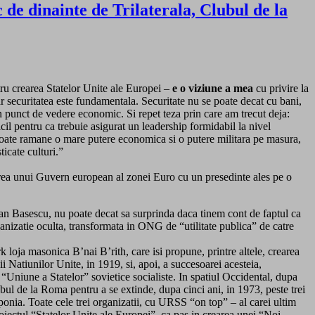
 de dinainte de Trilaterala, Clubul de la
tru crearea Statelor Unite ale Europei –
e o viziune a mea
cu privire la
ar securitatea este fundamentala. Securitate nu se poate decat cu bani,
n punct de vedere economic. Si repet teza prin care am trecut deja:
cil pentru ca trebuie asigurat un leadership formidabil la nivel
poate ramane o mare putere economica si o putere militara pe masura,
ticate culturi.”
area unui Guvern european al zonei Euro cu un presedinte ales pe o
ian Basescu, nu poate decat sa surprinda daca tinem cont de faptul ca
ganizatie oculta, transformata in ONG de “utilitate publica” de catre
loja masonica B’nai B’rith, care isi propune, printre altele, crearea
i Natiunilor Unite, in 1919, si, apoi, a succesoarei acesteia,
 “Uniune a Statelor” sovietice socialiste. In spatiul Occidental, dupa
ul de la Roma pentru a se extinde, dupa cinci ani, in 1973, peste trei
ponia. Toate cele trei organizatii, cu URSS “on top” – al carei ultim
roiectul “Statelor Unite ale Europei”, ca pas in crearea unei “Noi