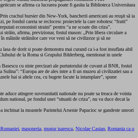
geticum se afirma ca lucrarea poate fi gasita la Biblioteca Universitara
 Prin crachul bursier din New-York, bancherii americani au reuşit să ia
, pe fondul careia se reclocesc proiectele la care robotesc “fratii”
eputati economisti straini” pentru “a ne scoate din criza”.
străin, afirma, previzionar, fostul mason: „Prin libera circulare a
în mâinile străinilor care vor veni să ne civilizeze şi să ne
lasa de dorit si poate demonstra mai curand ca i-a fost insuflata abil
, Clubului de la Roma si Grupului Bilderberg, mentionat in unele
n Basescu cu niste precizari ale purtatorului de cuvant al BNR, fostul
 Sulina”: “Europa are de ales intre a fi un muzeu al civilizatiei sau a
g unele hai si altele cea, cu bugete facute la intamplare”, spune
e aduce atingere suveranitatii nationale nu poate sa treaca de vointa
dum national, pe fondul unei “situatii de criza”, nu va duce decat la
-a inchinat la moastele Parintelui Arsenie Papacioc se gandeste uneori
a Romaniei
,
masoneria
,
mugur isarescu
,
Nicolae Casian
,
Romania ca o