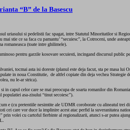
rianta “B” de la Basescu
sul uriasului si pedelistii fac spagat, intre Statutul Minoritatilor si Reg
 nu mai stie ce sa faca cu pamantu’ “secuiesc”, la Cotroceni, unde asteap
ma romaneasca (toate intre ghilimele).
luminoso pentru garzile kosovare secuiesti, incingand discursul public p
lvaniei, tocmai asta isi doreste (planul este deja facut, sta pe masa lui 
tipulate in noua Constitutie, de altfel copiate din deja vechea Strategie d
lea, nu le-ar strica).
ii si in capul celor care se mai preocupa de soarta romanilor din Romani
 populatiei asa-zisului “tinut secoiesc”).
 cum e (cu pretentiile nesimtite ale UDMR coroborate cu alineatul trei di
i cei care vor duce la implinire acest atac perfid la suveranitatea nati
e” prin volei cu cartoful fierbinte al regionalizarii, atunci s-ar putea aj
DL.