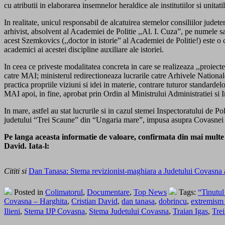
cu atributii in elaborarea insemnelor heraldice ale institutiilor si unit
In realitate, unicul responsabil de alcatuirea stemelor consiliilor judete
arhivist, absolvent al Academiei de Politie ,,Al. I. Cuza”, pe numele s
acest Szemkovics (,,doctor in istorie” al Academiei de Politie!) este o cv
academici ai acestei discipline auxiliare ale istoriei.
In ceea ce priveste modalitatea concreta in care se realizeaza ,,proiectel
catre MAI; ministerul redirectioneaza lucrarile catre Arhivele National
practica propriile viziuni si idei in materie, contrare tuturor standardel
MAI apoi, in fine, aprobat prin Ordin al Ministrului Administratiei si I
In mare, astfel au stat lucrurile si in cazul stemei Inspectoratului d
judetului “Trei Scaune” din “Ungaria mare”, impusa asupra Covasnei 
Pe langa aceasta informatie de valoare, confirmata din mai multe
David. Iata-l:
Cititi si
Dan Tanasa: Stema revizionist-maghiara a Judetului Covasna 
Posted in
Colimatorul
,
Documentare
,
Top News
Tags:
“Tinutul
Covasna – Harghita
,
Cristian David
,
dan tanasa
,
dobrincu
,
extremism
Ilieni
,
Stema IJP Covasna
,
Stema Judetului Covasna
,
Traian Igas
,
Tre