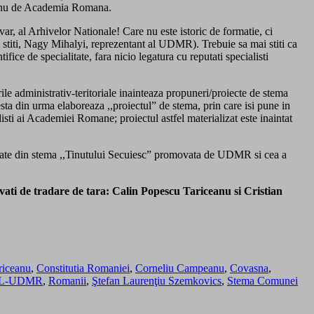
I si nu de Academia Romana.
devar, al Arhivelor Nationale! Care nu este istoric de formatie, ci
m stiti, Nagy Mihalyi, reprezentant al UDMR). Trebuie sa mai stiti ca
fice de specialitate, fara nicio legatura cu reputati specialisti
urile administrativ-teritoriale inainteaza propuneri/proiecte de stema
sta din urma elaboreaza ,,proiectul” de stema, prin care isi pune in
ldisti ai Academiei Romane; proiectul astfel materializat este inaintat
reluate din stema ,,Tinutului Secuiesc” promovata de UDMR si cea a
vati de tradare de tara: Calin Popescu Tariceanu si Cristian
riceanu
,
Constitutia Romaniei
,
Corneliu Campeanu
,
Covasna
,
L-UDMR
,
Romanii
,
Ştefan Laurenţiu Szemkovics
,
Stema Comunei