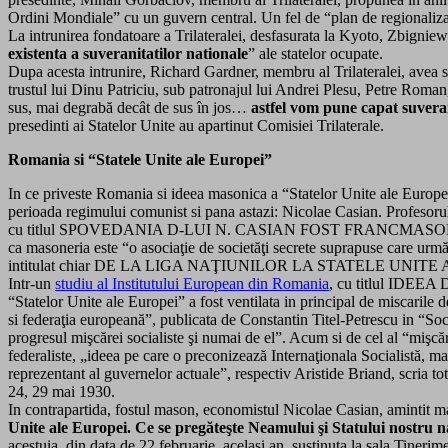
Ordini Mondiale” cu un guvern central. Un fel de “plan de regionalizare
La intrunirea fondatoare a Trilateralei, desfasurata la Kyoto, Zbigniew 
existenta a suveranitatilor nationale
” ale statelor ocupate.
Dupa acesta intrunire, Richard Gardner, membru al Trilateralei, avea 
trustul lui Dinu Patriciu, sub patronajul lui Andrei Plesu, Petre Roma
sus, mai degrabă decât de sus în jos…
astfel vom pune capat suveran
presedinti ai Statelor Unite au apartinut Comisiei Trilaterale.
Romania si “Statele Unite ale Europei”
In ce priveste Romania si ideea masonica a “Statelor Unite ale Europei”
perioada regimului comunist si pana astazi: Nicolae Casian. Profesoru
cu titlul SPOVEDANIA D-LUI N. CASIAN FOST FRANCMASON GRADU
ca masoneria este “o asociaţie de societăţi secrete suprapuse care urmăr
intitulat chiar DE LA LIGA NAŢIUNILOR LA STATELE UNITE
Intr-un
studiu al Institutului European din Romania
, cu titlul IDEEA
“Statelor Unite ale Europei” a fost ventilata in principal de miscarile de
si federaţia europeană”, publicata de Constantin Titel-Petrescu in “So
progresul mişcărei socialiste şi numai de el”. Acum si de cel al “mişcăre
federaliste, „ideea pe care o preconizează Internaţionala Socialistă, mai
reprezentant al guvernelor actuale”, respectiv Aristide Briand, scria to
24, 29 mai 1930.
In contrapartida, fostul mason, economistul Nicolae Casian, amintit ma
Unite ale Europei. Ce se pregăteşte Neamului şi Statului nostru n
acestuia, din data de 22 februarie, acelasi an, sustinuta la sala Tine