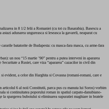
ionalizarea in 8 1/2 felii a Romaniei (cu tot cu Basarabia). Basescu a
ta astazi adunarea ungureasca si leseasca la gavareli, neaparat cu
e cararile batatorite de Budapesta: cu masca-fara masca, cu arme-fara
Orban): un nou “15 martie ’90” pentru a putea interveni in apararea
e Securitate a Rusiei, care viza “apararea” cazacilor in civil din
a si evident, a celor din Harghita si Covasna (romani-romani, care e
n articolul 6 al noii Constitutii, parca pus cu manuta lui Soros) vorbim
onala si continuitatea poporului roman in spatiul carpato-danubiano-
unge la spargerea buboiului si eliminarea supuratiei maghiare in bratele