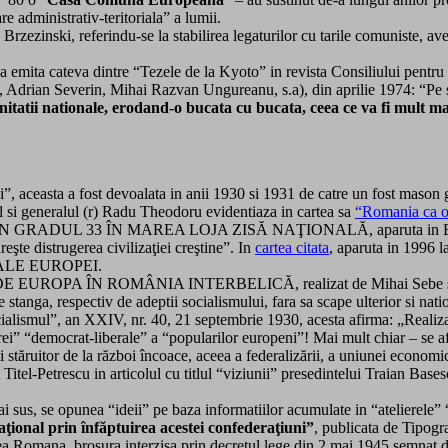
 administrativ-teritoriala” a lumii.
Brzezinski, referindu-se la stabilirea legaturilor cu tarile comuniste, ave
sa emita cateva dintre “Tezele de la Kyoto” in revista Consiliului pentr
n, Adrian Severin, Mihai Razvan Ungureanu, s.a), din aprilie 1974: “Pe s
itatii nationale, erodand-o bucata cu bucata, ceea ce va fi mult ma
, aceasta a fost devoalata in anii 1930 si 1931 de catre un fost mason gra
l si generalul (r) Radu Theodoru evidentiaza in cartea sa
“Romania ca o
L 33 ÎN MAREA LOJA ZISĂ NAŢIONALĂ, aparuta in Biblioteca An
eşte distrugerea civilizaţiei creştine”. In
cartea citata
, aparuta in 1996 
 ALE EUROPEI.
 DE EUROPA ÎN ROMÂNIA INTERBELICĂ, realizat de Mihai Sebe si cola
 stanga, respectiv de adeptii socialismului, fara sa scape ulterior si nation
cialismul”, an XXIV, nr. 40, 21 septembrie 1930, acesta afirma: „Realiza
i” “democrat-liberale” a “popularilor europeni”! Mai mult chiar – se afirm
 stăruitor de la război încoace, aceea a federalizării, a uniunei economice 
t Titel-Petrescu in articolul cu titlul “viziunii” presedintelui Traian Ba
i sus, se opunea “ideii” pe baza informatiilor acumulate in “atelierele”
aţional prin înfăptuirea acestei confederaţiuni”
, publicata de Tipogr
rimea Romana, brosura interzisa prin decretul lege din 2 mai 1945 semnat