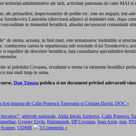
atilor teritorial-administrative ale tarii, activitate patronata de catre MA
ne, ale primariilor, inspectoratelor de politie etc. este un angajat, intr-a
au Szemkovics Laurentiu (directorul adjunct al institutiei este, dupa cu
asi-nulitate in domeniul heraldicii, absolut necunoscut comunitatii stiinti
e” de stema, aceasta, in linii mari, este urmatoarea: institutiile si struct
e, conducerea carora le repartizeaza sub rezolutie d-lui Szemkovics; ace
or si regulilor de descriere heraldica, fara consultarea specialistilor-hera
nternelor.
e Politie al judetului Covasna, rezultand o stema cu elemente heraldice p
cu mai mult timp in urma.
 surse,
Dan Tanasa
publica si un document privind adevaratii vino
a fost impusa de Calin Popescu Tariceanu si Cristian David. DOC »
 Secuiesc”
,
arhivele nationale
,
Attila István Szekeres
,
Calin Popescu Ta
 maghiar
,
Gyorgy Ervin
,
Haromszek
,
IJP Covasna
,
Ioan Aron
,
mai
,
PN
i Scaune
,
UDMR
3 Comments »