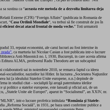
a sa sustina ca “
aceasta este metoda de a dezvolta limitarea deja
u Relatii Externe (CFR) “Foreign Affairs” (publicata in Romania de
curt, “
Casa Ordinii Mondiale
“, va trebui să fie construit de jos în
i eficient decat atacul frontal de moda veche.
” Toti urmatorii
dul 33, reputat economist, ale carui lucrari au fost interzise in
 prada”
, ca marturia lui Nicolae Casian a fost publicata intr-o lucrare
ti-Masonică no. l, 1930, Bucureşti, in care acesta afirma
la Editura ALMA, profesorul Radu Theodoru are un subcapitol
boratorii sai in noiembrie 2010, se remarca faptul ca ideea
al-socialistilor, nazistilor lui Hitler. In lucrarea „Societatea Naţiunilor
rea lui [a idealului Statelor-Unite europene, n.n.] depinde de
a in studiul citat – socialiştii îşi arogă paternitatea ideilor
şi politice a statelor europene, este lansată şi oficial azi, de un
sescu, „Statele Unite ale Europei”, aparut in “Socialismul”, an XXIV, nr.
 “MLNR”, intr-o lucrare profetica intitulata
“România şi Statele-
afia „Reforma Socială”, in 1931, pe baza unei conferinte publice a
 de regele Mihai, ministrul propagandei comuniste Petre