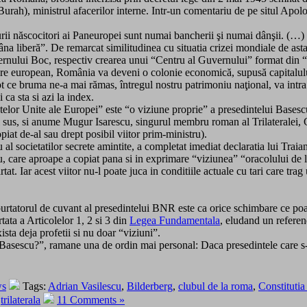
rah), ministrul afacerilor interne. Intr-un comentariu de pe situl Apolo
rii născocitori ai Paneuropei sunt numai bancherii şi numai dânşii. (…)
a liberă”. De remarcat similitudinea cu situatia crizei mondiale de astazi
ernului Boc, respectiv crearea unui “Centru al Guvernului” format din “r
cere european, România va deveni o colonie economică, supusă capitalului 
tot ce bruma ne-a mai rămas, întregul nostru patrimoniu naţional, va intra 
 ca sta si azi la index.
elor Unite ale Europei” este “o viziune proprie” a presedintelui Basescu 
e mai sus, si anume Mugur Isarescu, singurul membru roman al Trilateralei
iat de-al sau drept posibil viitor prim-ministru).
 societatilor secrete amintite, a completat imediat declaratia lui Traia
, care aproape a copiat pana si in exprimare “viziunea” “oracolului de la
tat. Iar acest viitor nu-l poate juca in conditiile actuale cu tari care tra
purtatorul de cuvant al presedintelui BNR este ca orice schimbare ce poat
ata a Articolelor 1, 2 si 3 din
Legea Fundamentala
, eludand un referen
sta deja profetii si nu doar “viziuni”.
ui Basescu?”, ramane una de ordin mai personal: Daca presedintele care s
ws
Tags:
Adrian Vasilescu
,
Bilderberg
,
clubul de la roma
,
Constituti
,
trilaterala
11 Comments »