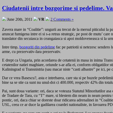
Ciudatenii intre bozgorime si pedelime. Va
June 20th, 2011
VR
2 Comments »
Zavera mare in “Coalitie”: ungurii au trecut de la mersul piticului la pa
aruncat fumigena intre ei si s-a retras strategic, pe post de mutu’ care
translator din secuiasca in ceangaiasca si apoi moldoveneasca si la ur
Intre timp,
bozgoriti din pedelime
fac pe patriotii si netezesc sendero 
arme, cu prezervativ-fara prezervativ.
E drept ca Ungaria, prin acordarea de cetatenii in masa in inima Transi
cetatenilor natiei maghiare, oriunde s-ar afla ei, conform obligatiilor s
Kaliningrad si Transnistria (sau macar niste “casti albastre” pe ici, pe co
Dar ce vrea Basescu?, asta e intrebarea, care sta si pe buzele pedelim
bine sa se stie ca sunt nu unul-doi ci 400.000, respectiv 42% din totalul
Pai, sunt doua variante: ori, daca se voteaza Statutul Minoritatilor asa
de Tradare de Tara, cu “T” mare, si blestem din neam in neam pentru tot
pontic, ori, daca chiar se doreste doar ridicarea adrenalinei in “Coaliti
USL, ceea ce ar duce la gadilarea coardei nationaliste, in favoarea P