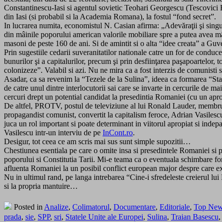
Constantinescu-Iasi si agentul sovietic Teohari Georgescu (Tescovici Bu
din Iasi (si probabil si la Academia Romana), la fostul “fond secret”.
In lucrarea numita, economistul N. Casian afirma: „Adevăraţii şi singu
din mâinile poporului american valorile mobiliare spre a putea avea mân
masoni de peste 160 de ani. Si de amintit si o alta “idee creata” a Guv
Prin sugestiile cedarii suveranitatilor nationale catre un for de condu
bunurilor şi a capitalurilor, precum şi prin desfiinţarea paşapoartelor, 
colonizeze”. Valabil si azi. Nu ne mira ca a fost interzis de comunisti si
Asadar, ca sa revenim la “Tezele de la Sulina”, ideea ca formarea “Stat
de catre unul dintre interlocutorii sai care se invarte in cercurile d
cercuri drept un potential candidat la presedintia Romaniei (cu un aprop
De altfel, PROTV, postul de televiziune al lui Ronald Lauder, membru al
propagandist comunist, convertit la capitalism feroce, Adrian Vasilescu
juca un rol important si poate determinant in viitorul apropiat si indepar
Vasilescu intr-un interviu de pe
InCont.ro
.
Desigur, tot ceea ce am scris mai sus sunt simple supozitii…
Chestiunea esentiala pe care o omite insa si presedintele Romaniei si 
poporului si Constitutia Tarii. Mi-e teama ca o eventuala schimbare fort
afluenta Romaniei la un posibil conflict european major despre care exi
Nu in ultimul rand, pe langa intrebarea “Cine-i sfredeleste creierul l
si la propria mantuire…
Posted in
Analize
,
Colimatorul
,
Documentare
,
Editoriale
,
Top Ne
prada
,
sie
,
SPP
,
sri
,
Statele Unite ale Europei
,
Sulina
,
Traian Basescu