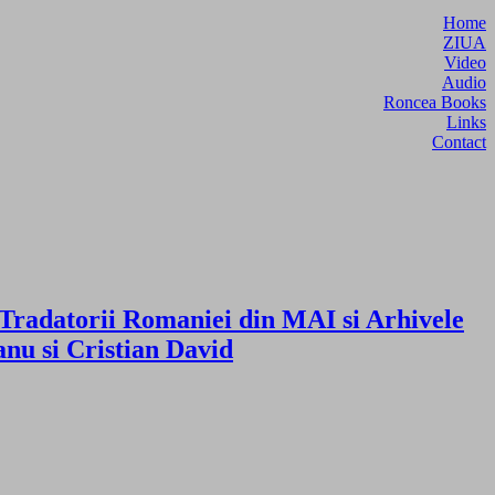
Home
ZIUA
Video
Audio
Roncea Books
Links
Contact
. Tradatorii Romaniei din MAI si Arhivele
nu si Cristian David