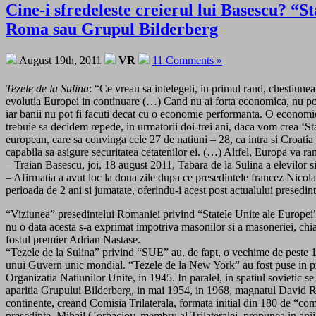
Cine-i sfredeleste creierul lui Basescu? “S
Roma sau Grupul Bilderberg
August 19th, 2011
VR
11 Comments »
Tezele de la Sulina
: “Ce vreau sa intelegeti, in primul rand, chestiune
evolutia Europei in continuare (…) Cand nu ai forta economica, nu poti s
iar banii nu pot fi facuti decat cu o economie performanta. O economie 
trebuie sa decidem repede, in urmatorii doi-trei ani, daca vom crea ‘Sta
european, care sa convinga cele 27 de natiuni – 28, ca intra si Croat
capabila sa asigure securitatea cetatenilor ei. (…) Altfel, Europa va rama
– Traian Basescu, joi, 18 august 2011, Tabara de la Sulina a elevilor s
– Afirmatia a avut loc la doua zile dupa ce presedintele francez Nico
perioada de 2 ani si jumatate, oferindu-i acest post actualului pres
“Viziunea” presedintelui Romaniei privind “Statele Unite ale Europei”,
nu o data acesta s-a exprimat impotriva masonilor si a masoneriei, chiar
fostul premier Adrian Nastase.
“Tezele de la Sulina” privind “SUE” au, de fapt, o vechime de peste 16
unui Guvern unic mondial. “Tezele de la New York” au fost puse in practi
Organizatia Natiunilor Unite, in 1945. In paralel, in spatiul sovietic s
aparitia Grupului Bilderberg, in mai 1954, in 1968, magnatul David Roc
continente, creand Comisia Trilaterala, formata initial din 180 de “com
presedinte, Mihail Gorbaciov, membru al Trilateralei, propunea in anii