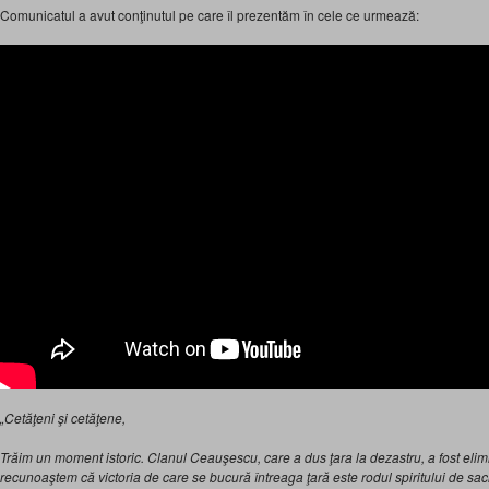
Comunicatul a avut conţinutul pe care îl prezentăm în cele ce urmează:
„Cetăţeni şi cetăţene,
Trăim un moment istoric. Clanul Ceauşescu, care a dus ţara la dezastru, a fost elimin
recunoaştem că victoria de care se bucură întreaga ţară este rodul spiritului de sac