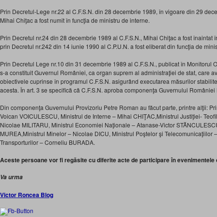
Prin Decretul-Lege nr.22 al C.F.S.N. din 28 decembrie 1989, în vigoare din 29 dec
Mihai Chiţac a fost numit în funcţia de ministru de interne.
Prin Decretul nr.24 din 28 decembrie 1989 al C.F.S.N., Mihai Chiţac a fost înaintat î
prin Decretul nr.242 din 14 iunie 1990 al C.P.U.N. a fost eliberat din funcţia de minis
Prin Decretul Lege nr.10 din 31 decembrie 1989 al C.F.S.N., publicat în Monitorul O
s-a constituit Guvernul României, ca organ suprem al administraţiei de stat, care av
obiectivele cuprinse în programul C.F.S.N. asigurând executarea măsurilor stabilit
acesta. În art. 3 se specifică că C.F.S.N. aproba componenţa Guvernului României 
Din componenţa Guvernului Provizoriu Petre Roman au făcut parte, printre alţii: Pr
Voican VOICULESCU, Ministrul de Interne – Mihai CHIŢAC,Ministrul Justiţiei- Teofil
Nicolae MILITARU, Ministrul Economiei Naţionale – Atanase-Victor STĂNCULESCU,M
MUREA,Ministrul Minelor – Nicolae DICU, Ministrul Poştelor şi Telecomunicaţiilor – 
Transporturilor – Corneliu BURADA.
Aceste persoane vor fi regăsite cu diferite acte de participare în evenimentele 
Va urma
Victor Roncea Blog