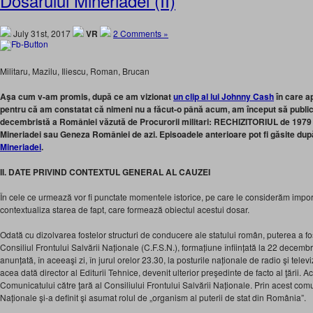
Dosarului Mineriadei (II)
July 31st, 2017
VR
2 Comments »
Militaru, Mazilu, Iliescu, Roman, Brucan
Aşa cum v-am promis, după ce am vizionat
un clip al lui Johnny Cash
în care ap
pentru că am constatat că nimeni nu a făcut-o până acum, am început să public î
decembristă a României văzută de Procurorii militari: RECHIZITORIUL de 1979 
Mineriadei sau Geneza României de azi. Episoadele anterioare pot fi găsite dup
Mineriadei
.
II. DATE PRIVIND CONTEXTUL GENERAL AL CAUZEI
În cele ce urmează vor fi punctate momentele istorice, pe care le considerăm impo
contextualiza starea de fapt, care formează obiectul acestui dosar.
Odată cu dizolvarea fostelor structuri de conducere ale statului român, puterea a fos
Consiliul Frontului Salvării Naționale (C.F.S.N.), formațiune înființată la 22 decembr
anunțată, în aceeaşi zi, în jurul orelor 23.30, la posturile naționale de radio şi televi
acea dată director al Editurii Tehnice, devenit ulterior preşedinte de facto al ţării. Ac
Comunicatului către ţară al Consiliului Frontului Salvării Naționale. Prin acest comu
Naționale şi-a definit şi asumat rolul de „organism al puterii de stat din România”.