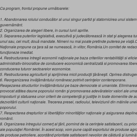
Ca program, frontul propune următoarele:
1. Abandonarea rolului conducător al unui singur partid şi statornicirea unui sistem
guvernământ.
2. Organizarea de alegeri libere, în cursul lunii aprilie.
3. Separarea puterilor legislativă, executivă şi judecătorească în stat şi alegerea tut
unul sau, cel mult, două mandate. Nimeni nu mai poate pretinde puterea pe viaţă.Co
Naţionale propune ca ţara să se numească, în viitor, România.Un comitet de redacta
funcţioneze imediat.
4. Restructurarea întregii economii naţionale pe baza criteriilor rentabilităţii si efi
administrativ-birocratice de conducere economică centralizată si promovarea liberei 
conducerea tuturor sectoarelor economice.
5. Restructurarea agriculturii şi sprijinirea micii producţii ţărăneşti. Oprirea distrugeri
6. Reorganizarea învăţământului românesc potrivit cerinţelor contemporane.
Reaşezarea structurilor învăţământului pe baze democrate si umaniste. Eliminare
provocat atâtea daune poporului român şi promovarea adevăratelor valori ale umanit
imposturii şi statuarea unor criterii de competenţă şi justiţie în toate domeniile de 
dezvoltării culturii naţionale. Trecerea presei, radioului, televiziunii din mâinile une
poporului.
7. Respectarea drepturilor si libertăţilor minorităţilor naţionale şi asigurarea deplinei
românii.
8. Organizarea întregului comerţ al ţării, pornind de la cerinţele satisfacerii, cu prior
ale populaţiei României. În acest scop, vom pune capăt exportului de produse agr
de produse petroliere, acordând prioritate satisfacerii nevoilor de căldură şi lumină