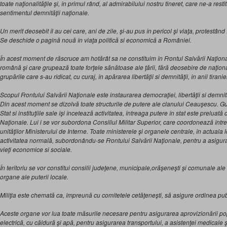
toate naţionalităţile şi, în primul rând, al admirabilului nostru tineret, care ne-a restit
sentimentul demnităţii naţionale.
Un merit deosebit îl au cei care, ani de zile, şi-au pus în pericol şi viaţa, protestând 
Se deschide o pagină nouă în viaţa politică si economică a României.
În acest moment de răscruce am hotărât sa ne constituim în Frontul Salvării Naţiona
română şi care grupează toate forţele sănătoase ale ţării, fără deosebire de naţionali
grupările care s-au ridicat, cu curaj, în apărarea libertăţii si demnităţii, în anii tiraniei
Scopul Frontului Salvării Naţionale este instaurarea democraţiei, libertăţii si demni
Din acest moment se dizolvă toate structurile de putere ale clanului Ceauşescu. Gu
Stat si instituţiile sale îşi încetează activitatea, întreaga putere în stat este preluată
Naţionale. Lui i se vor subordona Consiliul Militar Superior, care coordonează între
unităţilor Ministerului de Interne. Toate ministerele şi organele centrale, în actuala l
activitatea normală, subordonându-se Frontului Salvării Naţionale, pentru a asigur
vieţi economice si sociale.
În teritoriu se vor constitui consilii judeţene, municipale,orăşeneşti şi comunale ale
organe ale puterii locale.
Miliţia este chemată ca, împreună cu comitetele cetăţeneşti, să asigure ordinea pub
Aceste organe vor lua toate măsurile necesare pentru asigurarea aprovizionării pop
electrică, cu căldură şi apă,
pentru asigurarea transportului, a asistenţei medicale şi