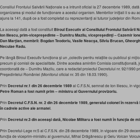
Consiliul Frontului Salvării Naționale s-a întrunit oficial la 27 decembrie 1989, dată
organizarea și modul de funcționare a acestui organism. Membrilor iniţiali li s-au adă
ajuns la 141, după ce a fost completat cu reprezentanți ai tuturor județelor din Rom
La aceeaşi dată a fost constituit
Biroul Executiv al Consiliului Frontului Salvării 
Ion Iliescu, prim-vicepreşedinte – Dumitru Mazilu, vicepreşedinţi – Cazemir Ione
Dan Marţian, membrii: Bogdan Teodoriu, Vasile Neacşa, Silviu Brucan, Gheorgh
Neculae Radu.
Pe lângă Biroul Executiv funcționa și un „colectiv pentru relațiile cu publicul și mij
precum şi comisii de specialitate. Dintre acestea amintim Comisia constituţională, j
coordonată de – Dumitru Mazilu, care a redactat proiectul Decretului nr. 92/1990 pr
Preşedintelui României (Monitorul oficial nr. 35 din 18.03.1990).
Prin
Decretul nr.1
din 26 decembrie 1989
al C.F.S.N, semnat de Ion Iliescu, în vi
Petre Roman a fost numit prim – ministru al Guvernului provizoriu.
Prin
Decretul C.F.S.N. nr. 2 din 26 decembrie 1989, generalul colonel în rezervă 
în cadrele active ale armatei
.
Prin
Decretul nr.3 din aceeaşi dată, Nicolae Militaru a fost numit în funcţia de min
Prin Decretul-Lege nr.5 al C.F.S.N. din 28 decembrie 1989, în vigoare din 29 decemb
funcţia de viceprim-ministru al guvernului, Mihai Drăgănescu şi Gelu Voican Voicul