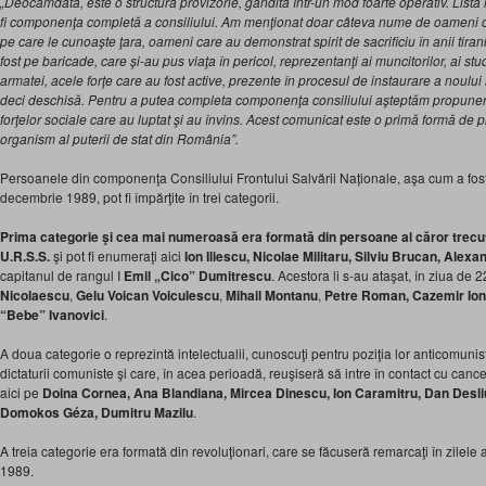
„Deocamdată, este o structură provizorie, gândită într-un mod foarte operativ. Lis
fi componenţa completă a consiliului. Am menţionat doar câteva nume de oameni ca
pe care le cunoaşte ţara, oameni care au demonstrat spirit de sacrificiu în anii tiranie
fost pe baricade, care şi-au pus viaţa în pericol, reprezentanţi ai muncitorilor, ai studen
armatei, acele forţe care au fost active, prezente în procesul de instaurare a noului
deci deschisă. Pentru a putea completa componenţa consiliului aşteptăm propuneri d
forţelor sociale care au luptat şi au învins. Acest comunicat este o primă formă de
organism al puterii de stat din România”.
Persoanele din componenţa Consiliului Frontului Salvării Naționale, aşa cum a fost
decembrie 1989, pot fi împărţite în trei categorii.
Prima categorie şi cea mai numeroasă era formată din persoane al căror trecut 
U.R.S.S.
şi pot fi enumeraţi aici
Ion Iliescu, Nicolae Militaru, Silviu Brucan, Alex
capitanul de rangul I
Emil „Cico” Dumitrescu
. Acestora li s-au ataşat, în ziua d
Nicolaescu
,
Gelu Voican Voiculescu
,
Mihail Montanu
,
Petre Roman, Cazemir Io
“Bebe” Ivanovici
.
A doua categorie o reprezintă intelectualii, cunoscuţi pentru poziţia lor anticomunis
dictaturii comuniste şi care, în acea perioadă, reuşiseră să intre în contact cu ca
aici pe
Doina Cornea, Ana Blandiana, Mircea Dinescu, Ion Caramitru, Dan Desl
Domokos Géza, Dumitru Mazilu
.
A treia categorie era formată din revoluţionari, care se făcuseră remarcaţi în zilel
1989.