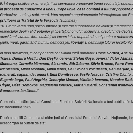
9. Întreaga politică externă a ţării să servească promovării bunei vecinatăţi, prieteni
în procesul de construire a unei Europe unite, casa comună a tuturor popoarelo
Gorbaciov – nota şi subl. mea). Vom respecta angajamentele internaţionale ale Ro
(subl.mea).
privitoare la Tratatul de la Varşovia
10. Promovarea unei politici interne şi externe subordonate nevoilor şi intereselor d
respectului deplin al drepturilor şi libertăţilor omului, inclusiv al dreptului de depla
acest front, suntem ferm hotărâţi sa facem tot ce depinde de noi pentru
a reinstaur
(subl. mea), garantând triumful democraţiei, libertăţii si demnităţii tuturor locuitorilor 
În mod provizoriu, în componenţa consiliului intră următorii:
Doina Cornea, Ana Bl
Tőkés, Dumitru Mazilu, Dan Deșliu, general Ștefan Gușă, general Victor Atana
Munteanu, Corneliu Mănescu, Alexandru Bârlădeanu, Silviu Brucan, Petre Roma
Nicolaescu, Mihai Montanu, Mihai Ispas, Gelu Voican Voiculescu, Dan Marțian, 
(general), căpitan de rangul I. Emil Dumitrescu, Vasile Neacșa, Cristina Ciontu
Eugenia Iorga, Paul Negrițiu, Gheorghe Manole, Vladimir Ionescu, Neculae Radu
Cîrjan, Géza Domokos, Magdalena Ionescu, Marian Mierlă, Constantin Ivanovici,
”.
Bucurescu, Ion Iliescu
Comunicatul către ţară al Consiliului Frontului Salvării Naționale a fost publicat în M
22 decembrie 1989.
După ce a citit Comunicatul către ţară al Consiliului Frontului Salvării Naționale, Ion 
acest organ al puterii de stat: