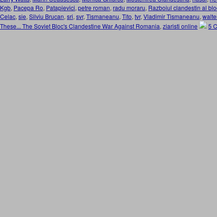
Kgb
,
Pacepa Ro
,
Patapievici
,
petre roman
,
radu moraru
,
Razboiul clandestin al bl
Celac
,
sie
,
Silviu Brucan
,
sri
,
svr
,
Tismaneanu
,
Tito
,
tvr
,
Vladimir Tismaneanu
,
walte
These... The Soviet Bloc's Clandestine War Against Romania
,
ziaristi online
5 