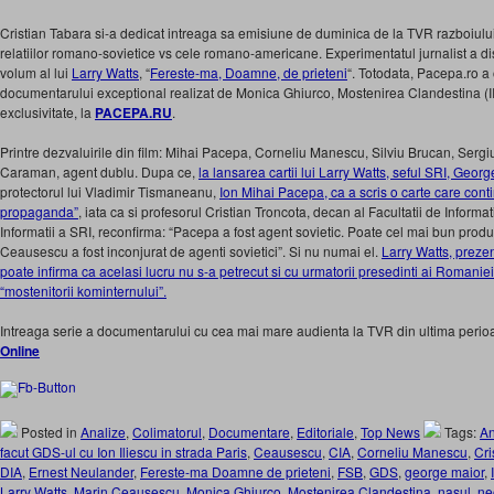
Cristian Tabara si-a dedicat intreaga sa emisiune de duminica de la TVR razboiulu
relatiilor romano-sovietice vs cele romano-americane. Experimentatul jurnalist a d
volum al lui
Larry Watts
, “
Fereste-ma, Doamne, de prieteni
“. Totodata, Pacepa.ro a o
documentarului exceptional realizat de Monica Ghiurco, Mostenirea Clandestina (III),
exclusivitate, la
PACEPA.RU
.
Printre dezvaluirile din film: Mihai Pacepa, Corneliu Manescu, Silviu Brucan, Sergiu
Caraman, agent dublu. Dupa ce,
la lansarea cartii lui Larry Watts, seful SRI, Geor
protectorul lui Vladimir Tismaneanu,
Ion Mihai Pacepa, ca a scris o carte care cont
propaganda”
, iata ca si profesorul Cristian Troncota, decan al Facultatii de Inform
Informatii a SRI, reconfirma: “Pacepa a fost agent sovietic. Poate cel mai bun produs
Ceausescu a fost inconjurat de agenti sovietici”. Si nu numai el.
Larry Watts, preze
poate infirma ca acelasi lucru nu s-a petrecut si cu urmatorii presedinti ai Romaniei, 
“mostenitorii kominternului”.
Intreaga serie a documentarului cu cea mai mare audienta la TVR din ultima perioa
Online
Posted in
Analize
,
Colimatorul
,
Documentare
,
Editoriale
,
Top News
Tags:
An
facut GDS-ul cu Ion Iliescu in strada Paris
,
Ceausescu
,
CIA
,
Corneliu Manescu
,
Cri
DIA
,
Ernest Neulander
,
Fereste-ma Doamne de prieteni
,
FSB
,
GDS
,
george maior
,
Larry Watts
,
Marin Ceausescu
,
Monica Ghiurco
,
Mostenirea Clandestina
,
nasul
,
ne