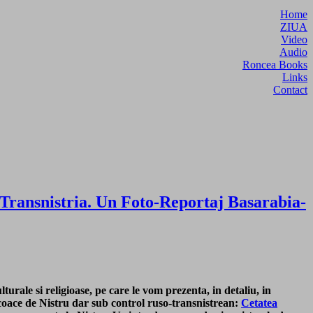
Home
ZIUA
Video
Audio
Roncea Books
Links
Contact
 Transnistria. Un Foto-Reportaj Basarabia-
lturale si religioase, pe care le vom prezenta, in detaliu, in
incoace de Nistru dar sub control ruso-transnistrean:
Cetatea