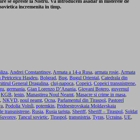
 care se opreste la Nistru. Va introducem asadar in misterele de
sovietica incremenita in timp.
liza
,
Andrei Constantinov
,
Armata a 14-a Rusa
,
armata rosie
,
Armata
 Petriceicu Hasdeu
,
Bolgrad
,
Bug
,
Bugul Oriental
,
Catedrala din
itirul General Dragalina
,
cluj-napoca
,
Copeici
,
Copeici transnistrene
,
gu
,
germania
,
Gian Lorenzo D’Anania
,
Giovani Botero
,
guvernul
,
KGB
,
lenin
,
Manastirea Noul Neamt
,
Masacre si crime in masa
,
,
NKVD
,
noul neamt
,
Ocna
,
Parlamentul din Tiraspol
,
Pastorel
ra
,
Podolia Volnîi
,
potemkin
,
Pridnestrovskaia Moldavskaia
e transnistrene
,
Rusia
,
Rusia tarista
,
Sheriff
,
Sheriff – Tiraspol
,
Soldat
Suvorov
,
Tancul sovietic
,
Tiraspol
,
transnistria
,
Tyras
,
Ucraina
,
UE
,