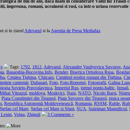
ostrategica de mii de ani, daca luam in considerare Valul lui Traian
ti, impreuna, romani, ucraineni si rusi, ca intr-o uriasa rezervatie 
ut si in ziarul
Adevarul
si la
Agentia de Presa Mediafax
ws
Tags:
1792
,
1812
,
Adevarul
,
Alexander Vasilyevicu Suvorov
,
Ana
bia
,
Basarabia-Bucovina.Info
,
Bender
,
Biserica Ortodoxa Rusa
,
Bogdan
lba
,
Cetatea Tighina
,
Chitcani
,
Cimitirul eroilor romani din Tighina
,
Cim
imitrie cantemir
,
Dubasari
,
Foto
,
Foto-Reportaj
,
Fotografii
,
Galina Lun
ologia Sovieto-Pravoslavnica
,
Imperiul Rus
,
istmul ponto-baltic
,
Izmail
Mihai Viteazul
,
moldova
,
Moskvici
,
Nani
,
NATO
,
Nicolo Barsi
,
Nistru
,
Piata Constitutiei din Tiraspol
,
Piata Suvorov din Tiraspol
,
pisica neag
m
,
Republica Autonomă Moldovenească
,
Romania
,
RSSM
,
Ruble
,
Rubl
Stefan cel Mare
,
Stefan cel Mare si Sfant
,
SUA
,
Suleiman Magnificul
,
i Lenin
,
Volga
,
Zhiguli
3 Comments »