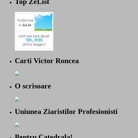
Top ZeList
Carti Victor Roncea
O scrisoare
Uniunea Ziaristilor Profesionisti
Pentru Catedrala!