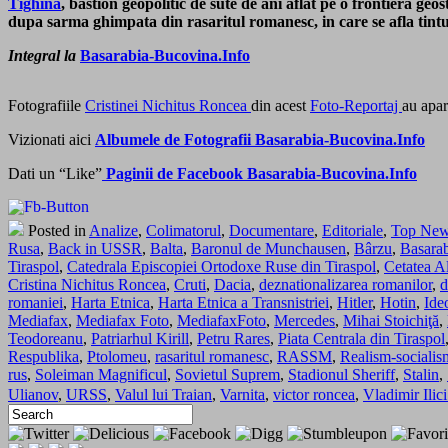
Tighina
, bastion geopolitic de sute de ani aflat pe o frontiera ge
dupa sarma ghimpata din rasaritul romanesc, in care se afla tintui
Integral la
Basarabia-Bucovina.Info
Fotografiile
Cristinei Nichitus Roncea
din acest
Foto-Reportaj
au apar
Vizionati aici
Albumele de Fotografii Basarabia-Bucovina.Info
Dati un “Like”
Paginii de Facebook Basarabia-Bucovina.Info
Posted in
Analize
,
Colimatorul
,
Documentare
,
Editoriale
,
Top Ne
Rusa
,
Back in USSR
,
Balta
,
Baronul de Munchausen
,
Bârzu
,
Basara
Tiraspol
,
Catedrala Episcopiei Ortodoxe Ruse din Tiraspol
,
Cetatea A
Cristina Nichitus Roncea
,
Cruti
,
Dacia
,
deznationalizarea romanilor
,
d
romaniei
,
Harta Etnica
,
Harta Etnica a Transnistriei
,
Hitler
,
Hotin
,
Ide
Mediafax
,
Mediafax Foto
,
MediafaxFoto
,
Mercedes
,
Mihai Stoichiţă
,
Teodoreanu
,
Patriarhul Kirill
,
Petru Rares
,
Piata Centrala din Tiraspol
Respublika
,
Ptolomeu
,
rasaritul romanesc
,
RASSM
,
Realism-socialis
rus
,
Soleiman Magnificul
,
Sovietul Suprem
,
Stadionul Sheriff
,
Stalin
,
Ulianov
,
URSS
,
Valul lui Traian
,
Varnita
,
victor roncea
,
Vladimir Ilic