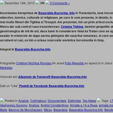
December 16th, 2012
VR
3 Comments »
Incursiunea intreprinsa de
Basarabia-Bucovina. Info
in Transnistria, luna trecu
obiective, istorice, culturale si religioase, pe care le vom prezenta, in detaliu, in
mai multe filmari din Tighina si Tiraspol. Am prezentat, intr-un prim articol excl
Nistru dar sub control ruso-transnistrean:
Cetatea Tighina
, bastion geopolitic d
geostrategica de mii de ani, daca luam in considerare Valul lui Traian care se o
asadar in misterele de dupa sarma ghimpata din rasaritul romanesc, in care se a
ucraineni si rusi, ca intr-o uriasa rezervatie sovietica incremenita in timp.
Basarabia-Bucovina.Info
Integral la
Fotografiile
Cristinei Nichitus Roncea
din acest
Foto-Reportaj
au aparut si in ziarul
Mediafax
Vizionati aici
Albumele de Fotografii Basarabia-Bucovina.Info
Dati un “Like”
Paginii de Facebook Basarabia-Bucovina.Info
Posted in
Analize
,
Colimatorul
,
Documentare
,
Editoriale
,
Top News
Tags:
1
Vasilyevicu Suvorov
,
Analiza
,
Andrei Constantinov
,
Armata a 14-a Rusa
,
armata ro
Balta
,
Baronul de Munchausen
,
Bârzu
,
Basarabia
,
Basarabia-Bucovina.Info
,
Bende