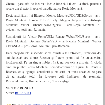
Ghemul pare atât de încurcat încă e bine să-l tăiem, la final, pentru a
scoate din el actorii aporiei paradigmatice Roşia Montană.
Deci, susţinătorii lui Băsescu: Monica Macovei/PDL/GDS/Soros – anti-
Roşia Montană; Laszlo Tokes/Erdélyi Magyar Néppárt – anti-Roşia
Montană; Viktor Orban/Fidesz/Ungaria – anti-Roşia Montană. Si,
evident, cu totii anti-Romania.
Susţinătorii lui Victor Ponta/USL: Renate Weber/PNL/Soros – anti-
Roşia Montană; Daciana Sârbu/PSD – anti-Roşia Montană; Wesley
Clark/SUA – pro-Soros. Nici unul pro-Romania.
Dacă preşedintele suspendat se va reinstala la Cotroceni, următorii doi
ani de coabitare dintre Băsescu şi Putere promit să fie cu adevărat
încrâncenaţi. Pe un singur subiect însă, nu vor exista dispute, în ciuda
circului public: Roşia Montană. Femeile-comisar din jurul lui Ponta şi
Băsescu, ca şi agenţii, consilierii şi emisarii lor trans-oceanici, se pare
că au aranjat totul. În favoarea cui? Indiferent de rezultatul
Referendumului, România pierde, Soros câştigă.
VICTOR RONCEA
Sursa:
BURSA.RO