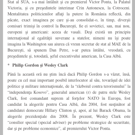
Stat al SUA, s-a mai întâlnit şi cu premierul Victor Ponta, la Palatul
Victoria, şi cu preşedintele interimar Crin Antonescu, la Cotroceni.
Mentalitatea politicienilor aflaţi la putere în România reflectă, din
păcate, exact imaginea pe care şi-au consolidat-o, în timp, diverşii
comisari trimişi în control la Bucureşti, fie ei sovietici, sau, mai nou,
europeni şi americani: aceea de vasali. Deşi există un principiu
internaţional al egalităţii suverane a statelor, nimeni nu îşi poate
imagina la Washington sau aiurea că vreun secretar de stat al MAE de la
Bucureşti, să spunem Dan Petre, s-ar putea întâlni, vreodată, cu
preşedintele şi, totodată, şeful executivului american, la Casa Albă.
* Philip Gordon şi Wesley Clark
Până la această oră nu ştim încă dacă Philip Gordon s-a văzut, însă,
poate cu cel mai important posibil interlocutor al său, tovarăşul de idei
politice şi militare internaţionale, de la “războiul contra terorismului” la
“independenţa Kosovo”, generalul american (r) de patru stele Wesley
Clark, fost comandant suprem al forţelor NATO în Europa, fost
candidat la alegerile pentru Casa Albă, din 2004, fost susţinător al
candidatei democrate Hillary Clinton şi, apoi, al lui Barack Obama, la
alegerile prezidenţiale din 2008. În prezent, Wesley Clark este
“consilier special (special adviser) pe probleme strategice de securitate,
dar şi pe probleme economice”, al premierului Victor Ponta.