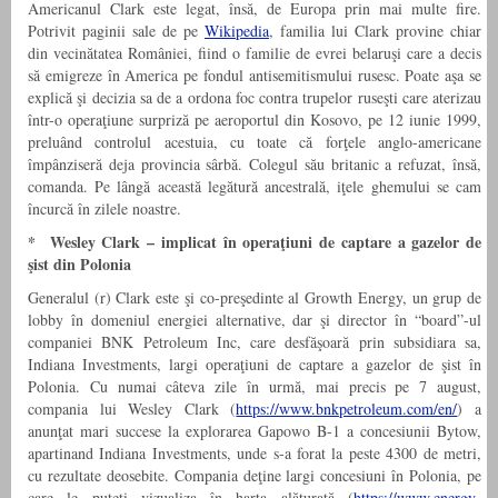
Americanul Clark este legat, însă, de Europa prin mai multe fire.
Potrivit paginii sale de pe
Wikipedia
, familia lui Clark provine chiar
din vecinătatea României, fiind o familie de evrei belaruşi care a decis
să emigreze în America pe fondul antisemitismului rusesc. Poate aşa se
explică şi decizia sa de a ordona foc contra trupelor ruseşti care aterizau
într-o operaţiune surpriză pe aeroportul din Kosovo, pe 12 iunie 1999,
preluând controlul acestuia, cu toate că forţele anglo-americane
împânziseră deja provincia sârbă. Colegul său britanic a refuzat, însă,
comanda. Pe lângă această legătură ancestrală, iţele ghemului se cam
încurcă în zilele noastre.
* Wesley Clark – implicat în operaţiuni de captare a gazelor de
şist din Polonia
Generalul (r) Clark este şi co-preşedinte al Growth Energy, un grup de
lobby în domeniul energiei alternative, dar şi director în “board”-ul
companiei BNK Petroleum Inc, care desfăşoară prin subsidiara sa,
Indiana Investments, largi operaţiuni de captare a gazelor de şist în
Polonia. Cu numai câteva zile în urmă, mai precis pe 7 august,
compania lui Wesley Clark (
https://www.bnkpetroleum.com/en/
) a
anunţat mari succese la explorarea Gapowo B-1 a concesiunii Bytow,
apartinand Indiana Investments, unde s-a forat la peste 4300 de metri,
cu rezultate deosebite. Compania deţine largi concesiuni în Polonia, pe
care le puteţi vizualiza în harta alăturată (
https://www.energy-