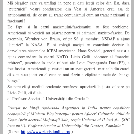
Mă blegilor care vă umflaţi în pene şi daţi lecţii celor din Est, dacă
“puternicii” voştri conducători din Vest şi America erau aşa de
anticomunişti, de ce nu au tratat comunismul cum au tratat nazismul şi
fascismul?
De fapt, şi în cazul nazismului/fascismului au fost probleme.
Americanii şi vesticii au păstrat pentru ei caimacul nazisto-fascist. De
exemplu, Wernher von Braun, ofiţer SS şi membru NSDAP a ajuns
“licurici” la NASA. El şi colegii nazişti au contribuit decisiv la
dezvoltarea sistemelor ICBM americane. Hans Speidel, general nazist a
ajuns comandant în cadrul NATO. Licio Gelli, adorator al “marelui
arhitect”, pescuitor în apele tulburi ale Lojei Propaganda Due (P2), a
fost fascist. Americanii şi vesticii nu au avut greţuri matinale din cauză
că s-au s-au jucat cu el ceea ce mai târziu a căpătat numele de “bunga
bunga”.
Se pare că şi mediul academic românesc apreciază la justa valoare pe
Licio Gelli, că d’aia
e “Profesor Asociat al Universităţii din Oradea”:
“Ataşat pe lângă Ambasada Argentinei în Italia pentru consiliere
economică şi Ministru Plenipotenţiar pentru Afaceri Culturale, titlul de
Conte (prin decretul Majestăţii Sale, regele Umberto al II-lea) şi… ŞOC
(sau nu?!): Profesor Asociat al Universităţii din
Oradea
, România.”
(Sursa:
https://www.ziaristionline.ro/
)