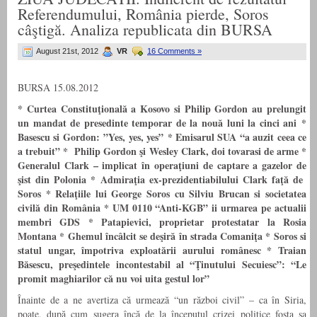
Referendumului, România pierde, Soros
câştigă. Analiza republicata din BURSA
August 21st, 2012
VR
16 Comments »
BURSA 15.08.2012
* Curtea Constituţională a Kosovo si Philip Gordon au prelungit
un mandat de presedinte temporar de la nouă luni la cinci ani
*
Basescu si Gordon: ”Yes, yes, yes”
*
Emisarul SUA “a auzit ceea ce
a trebuit”
* Philip Gordon şi Wesley Clark, doi tovarasi de arme
*
Generalul Clark – implicat în operaţiuni de captare a gazelor de
şist din Polonia
* Admiraţia ex-prezidentiabilului Clark faţă de
Soros
* Relaţiile lui George Soros cu Silviu Brucan si societatea
civilă din România
*
UM 0110 “Anti-KGB” ii urmarea pe actualii
membri GDS *
Patapievici, proprietar protestatar la Rosia
Montana
*
Ghemul încâlcit se deşir
ă
în strada Comaniţa
*
Soros si
statul ungar, împotriva exploatării aurului românesc
* Traian
Băsescu, preşedintele incontestabil al “Ţinutului Secuiesc”: “Le
promit maghiarilor că nu voi uita gestul lor”
Înainte de a ne avertiza că urmează “un război civil” – ca în Siria,
poate, după cum sugera încă de la începutul crizei politice fosta sa