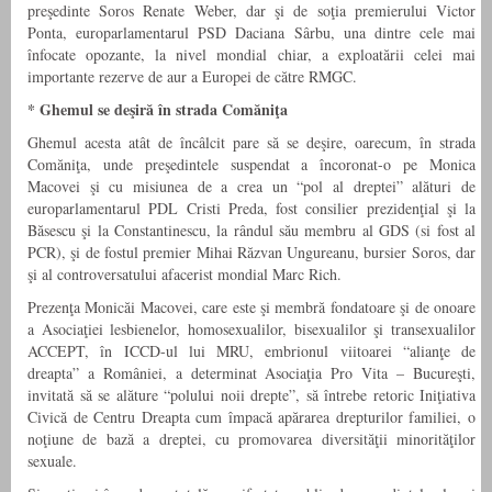
preşedinte Soros Renate Weber, dar şi de soţia premierului Victor
Ponta, europarlamentarul PSD Daciana Sârbu, una dintre cele mai
înfocate opozante, la nivel mondial chiar, a exploatării celei mai
importante rezerve de aur a Europei de către RMGC.
*
Ghemul se deşiră în strada Comăniţa
Ghemul acesta atât de încâlcit pare să se deşire, oarecum, în strada
Comăniţa, unde preşedintele suspendat a încoronat-o pe Monica
Macovei şi cu misiunea de a crea un “pol al dreptei” alături de
europarlamentarul PDL Cristi Preda, fost consilier prezidenţial şi la
Băsescu şi la Constantinescu, la rândul său membru al GDS (si fost al
PCR), şi de fostul premier Mihai Răzvan Ungureanu, bursier Soros, dar
şi al controversatului afacerist mondial Marc Rich.
Prezenţa Monicăi Macovei, care este şi membră fondatoare şi de onoare
a Asociaţiei lesbienelor, homosexualilor, bisexualilor şi transexualilor
ACCEPT, în ICCD-ul lui MRU, embrionul viitoarei “alianţe de
dreapta” a României, a determinat Asociaţia Pro Vita – Bucureşti,
invitată să se alăture “polului noii drepte”, să întrebe retoric Iniţiativa
Civică de Centru Dreapta cum împacă apărarea drepturilor familiei, o
noţiune de bază a dreptei, cu promovarea diversităţii minorităţilor
sexuale.