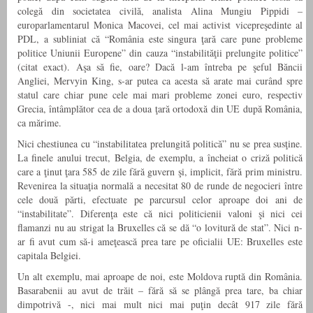
colegă din societatea civilă, analista Alina Mungiu Pippidi –
europarlamentarul Monica Macovei, cel mai activist vicepreşedinte al
PDL, a subliniat că “România este singura ţară care pune probleme
politice Uniunii Europene” din cauza “instabilităţii prelungite politice”
(citat exact). Aşa să fie, oare? Dacă l-am întreba pe şeful Băncii
Angliei, Mervyin King, s-ar putea ca acesta să arate mai curând spre
statul care chiar pune cele mai mari probleme zonei euro, respectiv
Grecia, întâmplător cea de a doua ţară ortodoxă din UE după România,
ca mărime.
Nici chestiunea cu “instabilitatea prelungită politică” nu se prea susţine.
La finele anului trecut, Belgia, de exemplu, a încheiat o criză politică
care a ţinut ţara 585 de zile fără guvern şi, implicit, fără prim ministru.
Revenirea la situaţia normală a necesitat 80 de runde de negocieri între
cele două părti, efectuate pe parcursul celor aproape doi ani de
“instabilitate”. Diferenţa este că nici politicienii valoni şi nici cei
flamanzi nu au strigat la Bruxelles că se dă “o lovitură de stat”. Nici n-
ar fi avut cum să-i ameţească prea tare pe oficialii UE: Bruxelles este
capitala Belgiei.
Un alt exemplu, mai aproape de noi, este Moldova ruptă din România.
Basarabenii au avut de trăit – fără să se plângă prea tare, ba chiar
dimpotrivă -, nici mai mult nici mai puţin decât 917 zile fără