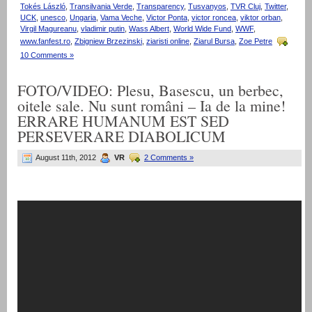
Tokés László
,
Transilvania Verde
,
Transparency
,
Tusvanyos
,
TVR Cluj
,
Twitter
,
UCK
,
unesco
,
Ungaria
,
Vama Veche
,
Victor Ponta
,
victor roncea
,
viktor orban
,
Virgil Magureanu
,
vladimir putin
,
Wass Albert
,
World Wide Fund
,
WWF
,
www.fanfest.ro
,
Zbigniew Brzezinski
,
ziaristi online
,
Ziarul Bursa
,
Zoe Petre
10 Comments »
FOTO/VIDEO: Plesu, Basescu, un berbec,
oitele sale. Nu sunt români – Ia de la mine!
ERRARE HUMANUM EST SED
PERSEVERARE DIABOLICUM
August 11th, 2012
VR
2 Comments »