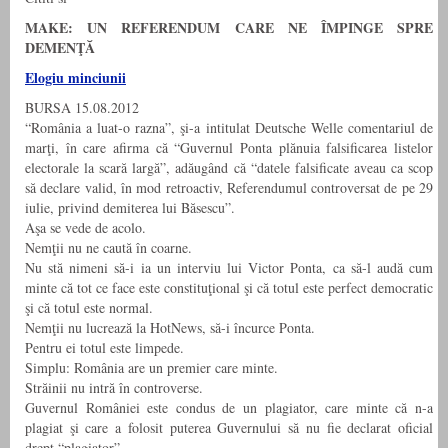
MAKE: UN REFERENDUM CARE NE ÎMPINGE SPRE
DEMENŢĂ
Elogiu minciunii
BURSA 15.08.2012
“România a luat-o razna”, şi-a intitulat Deutsche Welle comentariul de
marţi, în care afirma că “Guvernul Ponta plănuia falsificarea listelor
electorale la scară largă”, adăugând că “datele falsificate aveau ca scop
să declare valid, în mod retroactiv, Referendumul controversat de pe 29
iulie, privind demiterea lui Băsescu”.
Aşa se vede de acolo.
Nemţii nu ne caută în coarne.
Nu stă nimeni să-i ia un interviu lui Victor Ponta, ca să-l audă cum
minte că tot ce face este constituţional şi că totul este perfect democratic
şi că totul este normal.
Nemţii nu lucrează la HotNews, să-i încurce Ponta.
Pentru ei totul este limpede.
Simplu: România are un premier care minte.
Străinii nu intră în controverse.
Guvernul României este condus de un plagiator, care minte că n-a
plagiat şi care a folosit puterea Guvernului să nu fie declarat oficial
drept “plagiator”.