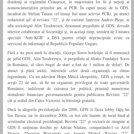
disidenţi ai regimului Ceauşescu, în majoritatea lor fii şi nepoţi ai
nomenclaturiştilor primilor ani ai PCR. În capul mesei de la GDS,
încadrat de Stelian Tanase (el însuşi fiul unui activist PCR), pe atunci
redactorul şef al revistei “22″, şi de eseistul fantezist Andrei Pleşu, se
afla sociologul Alin Teodorescu, desemnat preşedinte al GDS, dovedit
ulterior colaborator al Securităţii şi, în acelaşi timp, urmărit de Unitatea
specială “Anti-KGB” a DSS pentru relaţii neprincipiale avute cu
serviciul de informaţii al Republicii Populare Ungare.
Fără a sta prea mult la discuţii, George Soros hotărăşte să îl numească
pe şeful GDS, Alin Teodorescu, si preşedinte al filialei Fundaţiei Soros
în România, al cărei buget de start a fost de 1 milion de dolari. De
atunci şi până astăzi, interesele celor două organizaţii au rămas
îngemănate. Ca un adevărat Hopa Mitică ideopolitic, GDS a reuşit, în
aceşti 22 de ani, să fie un organism privilegiat de toate guvernările
României, indiferent de culoarea lor politică, primind numeroase
stimulente financiare guvernamentele pentru publicarea Revistei “22″
cât şi sediul din Calea Victoriei în folosinţă gratuită.
Dacă la alegerile prezidenţiale din 2000, GDS îi făcea lobby făţiş lui
Ion Iliescu, iar în decembrie 2004, cu trei zile înainte de turul final al
scrutinului electoral prezidenţial, Revista “22″ şi vectorii de imagine ai
GDS îl susţineau deschis pe Adrian Năstase, comparându-l cu Ariel
Sharon, Zbigniew Brzezinski sau Angela Merkel (Revista “22″,