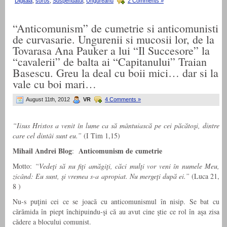
Digitala
,
soros
,
Suspendatul
,
Ungureanu
2 Comments »
“Anticomunism” de cumetrie si anticomunisti
de curvasarie. Ungurenii si mucosii lor, de la
Tovarasa Ana Pauker a lui “Il Succesore” la
“cavalerii” de balta ai “Capitanului” Traian
Basescu. Greu la deal cu boii mici… dar si la
vale cu boi mari…
August 11th, 2012
VR
4 Comments »
“Iisus Hristos a venit în lume ca să mântuiască pe cei păcătoşi, dintre
care cel dintâi sunt eu.”
(I Tim 1,15)
Mihail Andrei Blog
Anticomunism de cumetrie
:
Motto:
“Vedeţi să nu fiţi amăgiţi, căci mulţi vor veni în numele Meu,
zicând: Eu sunt, şi vremea s-a apropiat. Nu mergeţi după ei.”
(Luca 21,
8 )
Nu-s puţini cei ce se joacă cu anticomunismul în nisip. Se bat cu
cărămida în piept închipuindu-şi că au avut cine ştie ce rol în aşa zisa
cădere a blocului comunist.