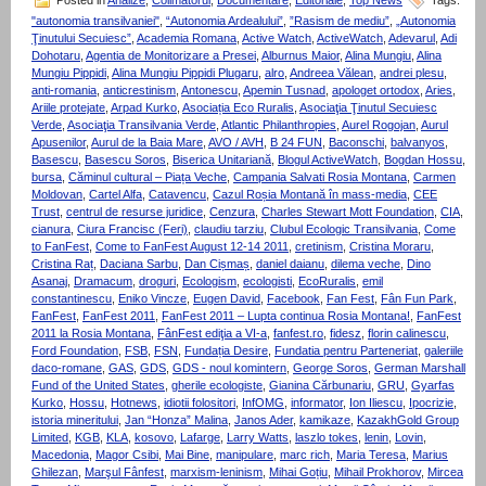
Posted in
Analize
,
Colimatorul
,
Documentare
,
Editoriale
,
Top News
Tags:
"autonomia transilvaniei"
,
“Autonomia Ardealului”
,
”Rasism de mediu”
,
„Autonomia
Ţinutului Secuiesc”
,
Academia Romana
,
Active Watch
,
ActiveWatch
,
Adevarul
,
Adi
Dohotaru
,
Agentia de Monitorizare a Presei
,
Alburnus Maior
,
Alina Mungiu
,
Alina
Mungiu Pippidi
,
Alina Mungiu Pippidi Plugaru
,
alro
,
Andreea Vălean
,
andrei plesu
,
anti-romania
,
anticrestinism
,
Antonescu
,
Apemin Tusnad
,
apologet ortodox
,
Aries
,
Ariile protejate
,
Arpad Kurko
,
Asociația Eco Ruralis
,
Asociaţia Ţinutul Secuiesc
Verde
,
Asociaţia Transilvania Verde
,
Atlantic Philanthropies
,
Aurel Rogojan
,
Aurul
Apusenilor
,
Aurul de la Baia Mare
,
AVO / AVH
,
B 24 FUN
,
Baconschi
,
balvanyos
,
Basescu
,
Basescu Soros
,
Biserica Unitariană
,
Blogul ActiveWatch
,
Bogdan Hossu
,
bursa
,
Căminul cultural – Piața Veche
,
Campania Salvati Rosia Montana
,
Carmen
Moldovan
,
Cartel Alfa
,
Catavencu
,
Cazul Roșia Montană în mass-media
,
CEE
Trust
,
centrul de resurse juridice
,
Cenzura
,
Charles Stewart Mott Foundation
,
CIA
,
cianura
,
Ciura Francisc (Feri)
,
claudiu tarziu
,
Clubul Ecologic Transilvania
,
Come
to FanFest
,
Come to FanFest August 12-14 2011
,
cretinism
,
Cristina Moraru
,
Cristina Raț
,
Daciana Sarbu
,
Dan Cișmaș
,
daniel daianu
,
dilema veche
,
Dino
Asanaj
,
Dramacum
,
droguri
,
Ecologism
,
ecologisti
,
EcoRuralis
,
emil
constantinescu
,
Eniko Vincze
,
Eugen David
,
Facebook
,
Fan Fest
,
Fân Fun Park
,
FanFest
,
FanFest 2011
,
FanFest 2011 – Lupta continua Rosia Montana!
,
FanFest
2011 la Rosia Montana
,
FânFest ediţia a VI-a
,
fanfest.ro
,
fidesz
,
florin calinescu
,
Ford Foundation
,
FSB
,
FSN
,
Fundația Desire
,
Fundatia pentru Parteneriat
,
galeriile
daco-romane
,
GAS
,
GDS
,
GDS - noul komintern
,
George Soros
,
German Marshall
Fund of the United States
,
gherile ecologiste
,
Gianina Cărbunariu
,
GRU
,
Gyarfas
Kurko
,
Hossu
,
Hotnews
,
idiotii folositori
,
InfOMG
,
informator
,
Ion Iliescu
,
Ipocrizie
,
istoria mineritului
,
Jan “Honza” Malina
,
Janos Ader
,
kamikaze
,
KazakhGold Group
Limited
,
KGB
,
KLA
,
kosovo
,
Lafarge
,
Larry Watts
,
laszlo tokes
,
lenin
,
Lovin
,
Macedonia
,
Magor Csibi
,
Mai Bine
,
manipulare
,
marc rich
,
Maria Teresa
,
Marius
Ghilezan
,
Marşul Fânfest
,
marxism-leninism
,
Mihai Goțiu
,
Mihail Prokhorov
,
Mircea