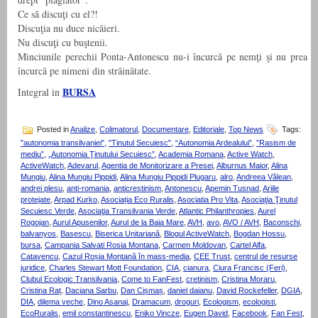
Ce să discuţi cu el?!
Discuţia nu duce nicăieri.
Nu discuţi cu buştenii.
Minciunile perechii Ponta-Antonescu nu-i încurcă pe nemţi şi nu prea
încurcă pe nimeni din străinătate.
BURSA
Integral in
Posted in
Analize
,
Colimatorul
,
Documentare
,
Editoriale
,
Top News
Tags:
"autonomia transilvaniei"
,
"Tinutul Secuiesc"
,
“Autonomia Ardealului”
,
”Rasism de
mediu”
,
„Autonomia Ţinutului Secuiesc”
,
Academia Romana
,
Active Watch
,
ActiveWatch
,
Adevarul
,
Agentia de Monitorizare a Presei
,
Alburnus Maior
,
Alina
Mungiu
,
Alina Mungiu Pippidi
,
Alina Mungiu Pippidi Plugaru
,
alro
,
Andreea Vălean
,
andrei plesu
,
anti-romania
,
anticrestinism
,
Antonescu
,
Apemin Tusnad
,
Ariile
protejate
,
Arpad Kurko
,
Asociația Eco Ruralis
,
Asociatia Pro Vita
,
Asociaţia Ţinutul
Secuiesc Verde
,
Asociaţia Transilvania Verde
,
Atlantic Philanthropies
,
Aurel
Rogojan
,
Aurul Apusenilor
,
Aurul de la Baia Mare
,
AVH
,
avo
,
AVO / AVH
,
Baconschi
,
balvanyos
,
Basescu
,
Biserica Unitariană
,
Blogul ActiveWatch
,
Bogdan Hossu
,
bursa
,
Campania Salvati Rosia Montana
,
Carmen Moldovan
,
Cartel Alfa
,
Catavencu
,
Cazul Roșia Montană în mass-media
,
CEE Trust
,
centrul de resurse
juridice
,
Charles Stewart Mott Foundation
,
CIA
,
cianura
,
Ciura Francisc (Feri)
,
Clubul Ecologic Transilvania
,
Come to FanFest
,
cretinism
,
Cristina Moraru
,
Cristina Raț
,
Daciana Sarbu
,
Dan Cișmaș
,
daniel daianu
,
David Rockefeller
,
DGIA
,
DIA
,
dilema veche
,
Dino Asanaj
,
Dramacum
,
droguri
,
Ecologism
,
ecologisti
,
EcoRuralis
,
emil constantinescu
,
Eniko Vincze
,
Eugen David
,
Facebook
,
Fan Fest
,