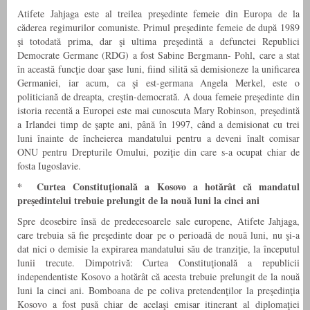
Atifete Jahjaga este al treilea preşedinte femeie din Europa de la
căderea regimurilor comuniste. Primul preşedinte femeie de după 1989
şi totodată prima, dar şi ultima preşedintă a defunctei Republici
Democrate Germane (RDG) a fost Sabine Bergmann- Pohl, care a stat
în această funcţie doar şase luni, fiind silită să demisioneze la unificarea
Germaniei, iar acum, ca şi est-germana Angela Merkel, este o
politiciană de dreapta, creştin-democrată. A doua femeie preşedinte din
istoria recentă a Europei este mai cunoscuta Mary Robinson, preşedintă
a Irlandei timp de şapte ani, până în 1997, când a demisionat cu trei
luni înainte de încheierea mandatului pentru a deveni înalt comisar
ONU pentru Drepturile Omului, poziţie din care s-a ocupat chiar de
fosta Iugoslavie.
* Curtea Constituţională a Kosovo a hotărât că mandatul
preşedintelui trebuie prelungit de la nouă luni la cinci ani
Spre deosebire însă de predecesoarele sale europene, Atifete Jahjaga,
care trebuia să fie preşedinte doar pe o perioadă de nouă luni, nu şi-a
dat nici o demisie la expirarea mandatului său de tranziţie, la începutul
lunii trecute. Dimpotrivă: Curtea Constituţională a republicii
independentiste Kosovo a hotărât că acesta trebuie prelungit de la nouă
luni la cinci ani. Bomboana de pe coliva pretendenţilor la preşedinţia
Kosovo a fost pusă chiar de acelaşi emisar itinerant al diplomaţiei