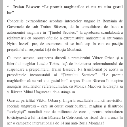
* Traian Băsescu: “Le promit maghiarilor că nu voi uita gestul
lor”
Concesiile extraordinare acordate intereselor ungare în România de
Guvernele de sub Traian Băsescu, de la consolidarea de facto a
autonomiei maghiare în “Ţinutul Secuiesc” la aprobarea scandaloasă a
reînhumării cu onoruri oficiale a extremistului antisemit şi antiroman
Nyiro Jozsef, par, de asemenea, să se bată cap în cap cu poziţia
preşedintelui suspendat faţă de Roşia Montană.
Cu toate acestea, susţinerea directă a premierului Viktor Orban şi a
liderului maghiar Laszlo Tokes, faţă de boicotarea referendumului de
suspendare a preşedintelui Traian Băsescu, l-a transformat pe acesta în
preşedintele incontestabil al “Ţinutului Secuiesc”. “Le promit
maghiarilor că nu voi uita gestul lor”, a spus Traian Băsescu în noaptea
anunţării rezultatelor referendumului, cu Monica Macovei la dreapta sa
şi Răzvan Mihai Ungureanu de-a stânga sa.
Oare au periclitat Viktor Orban şi Ungaria rezultatele muncii serviciilor
speciale unguresti – care au costat contribuabilul maghiar şi filantropi
“ecologişti” mondiali sute de milioane de euro -, pentru reinstalarea
tovărăşească a lui Traian Băsescu la Cotroceni, cu riscul de a arunca în
aer o campanie internaţională de 14 ani anti-Roşia Montană?