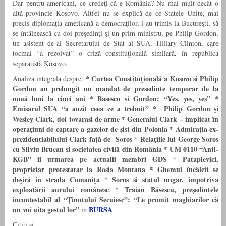
Dar pentru americani, ce credeţi că e România? Nu mai mult decât o
altă provincie Kosovo. Altfel nu se explică de ce Statele Unite, mai
precis diplomaţia americană a democraţilor, l-au trimis la Bucureşti, să
se întâlnească cu doi preşedinţi şi un prim ministru, pe Philip Gordon,
un asistent de-al Secretarului de Stat al SUA, Hillary Clinton, care
tocmai “a rezolvat” o criză constituţională similară, în republica
separatistă Kosovo.
* Curtea Constituţională a Kosovo si Philip
Analiza integrala despre:
Gordon au prelungit un mandat de presedinte temporar de la
nouă luni la cinci ani
* Basescu si Gordon: “Yes, yes, yes”
*
Emisarul SUA “a auzit ceea ce a trebuit”
* Philip Gordon şi
Wesley Clark, doi tovarasi de arme
* Generalul Clark – implicat în
operaţiuni de captare a gazelor de şist din Polonia
* Admiraţia ex-
prezidentiabilului Clark faţă de Soros
* Relaţiile lui George Soros
cu Silviu Brucan si societatea civilă din România
*
UM 0110 “Anti-
KGB” ii urmarea pe actualii membri GDS *
Patapievici,
proprietar protestatar la Rosia Montana
*
Ghemul încâlcit se
deşir
ă
în strada Comaniţa
*
Soros si statul ungar, împotriva
exploatării aurului românesc
* Traian Băsescu, preşedintele
incontestabil al “Ţinutului Secuiesc”: “Le promit maghiarilor că
nu voi uita gestul lor”
BURSA
in
Cititi si