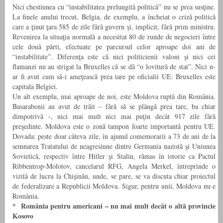
Nici chestiunea cu “instabilitatea prelungită politică” nu se prea susţine.
La finele anului trecut, Belgia, de exemplu, a încheiat o criză politică
care a ţinut ţara 585 de zile fără guvern şi, implicit, fără prim ministru.
Revenirea la situaţia normală a necesitat 80 de runde de negocieri între
cele două părti, efectuate pe parcursul celor aproape doi ani de
“instabilitate”. Diferenţa este că nici politicienii valoni şi nici cei
flamanzi nu au strigat la Bruxelles că se dă “o lovitură de stat”. Nici n-
ar fi avut cum să-i ameţească prea tare pe oficialii UE: Bruxelles este
capitala Belgiei.
Un alt exemplu, mai aproape de noi, este Moldova ruptă din România.
Basarabenii au avut de trăit – fără să se plângă prea tare, ba chiar
dimpotrivă -, nici mai mult nici mai puţin decât 917 zile fără
preşedinte. Moldova este o zonă tampon foarte importantă pentru UE.
Dovada: peste doar câteva zile, în ajunul comemorarii a 73 de ani de la
semnarea Tratatului de neagresiune dintre Germania nazistă şi Uniunea
Sovietică, respectiv între Hitler şi Stalin, rămas în istorie ca Pactul
Ribbentrop-Molotov, cancelarul RFG, Angela Merkel, întreprinde o
vizită de lucru la Chişinău, unde, se pare, se va discuta chiar proiectul
de federalizare a Republicii Moldova. Sigur, pentru unii, Moldova nu e
România.
* România pentru americani – nu mai mult decât o altă provincie
Kosovo