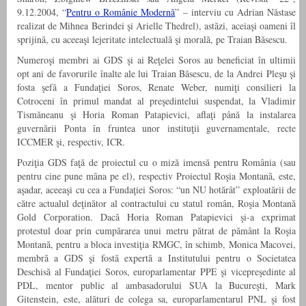
9.12.2004, “
Pentru o Românie Modernă
” – interviu cu Adrian Năstase
realizat de Mihnea Berindei şi Arielle Thedrel), astăzi, aceiaşi oameni îl
sprijină, cu aceeaşi lejeritate intelectuală şi morală, pe Traian Băsescu.
Numeroşi membri ai GDS şi ai Reţelei Soros au beneficiat în ultimii
opt ani de favorurile înalte ale lui Traian Băsescu, de la Andrei Pleşu şi
fosta şefă a Fundaţiei Soros, Renate Weber, numiţi consilieri la
Cotroceni în primul mandat al preşedintelui suspendat, la Vladimir
Tismăneanu şi Horia Roman Patapievici, aflaţi până la instalarea
guvernării Ponta în fruntea unor instituţii guvernamentale, recte
ICCMER şi, respectiv, ICR.
Poziţia GDS faţă de proiectul cu o miză imensă pentru România (sau
pentru cine pune mâna pe el), respectiv Proiectul Roşia Montană, este,
aşadar, aceeaşi cu cea a Fundaţiei Soros: “un NU hotărât” exploatării de
către actualul deţinător al contractului cu statul român, Roşia Montană
Gold Corporation. Dacă Horia Roman Patapievici şi-a exprimat
protestul doar prin cumpărarea unui metru pătrat de pământ la Roşia
Montană, pentru a bloca investiţia RMGC, în schimb, Monica Macovei,
membră a GDS şi fostă expertă a Institutului pentru o Societatea
Deschisă al Fundaţiei Soros, europarlamentar PPE şi vicepreşedinte al
PDL, mentor public al ambasadorului SUA la Bucureşti, Mark
Gitenstein, este, alături de colega sa, europarlamentarul PNL şi fost