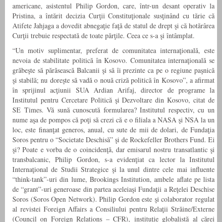
americane, asistentul Philip Gordon, care, într-un desant operativ la
Pristina, a întărit decizia Curţii Constituţionale susţinând cu tărie că
Atifete Jahjaga a dovedit abnegaţie faţă de statul de drept şi că hotărârea
Curţii trebuie respectată de toate părţile. Ceea ce s-a şi întâmplat.
“Un motiv suplimentar, preferat de comunitatea internaţională, este
nevoia de stabilitate politică în Kosovo. Comunitatea internaţională se
grăbeşte să părăsească Balcanii şi să îi prezinte ca pe o regiune paşnică
şi stabilă; nu doreşte să vadă o nouă criză politică în Kosovo”, a afirmat
în sprijinul acţiunii SUA Ardian Arifaj, director de programe la
Institutul pentru Cercetare Politică şi Dezvoltare din Kosovo, citat de
SE Times. Vă sună cunoscută formularea? Institutul respectiv, cu un
nume aşa de pompos că poţi să crezi că e o filiala a NASA şi NSA la un
loc, este finanţat generos, anual, cu sute de mii de dolari, de Fundaţia
Soros pentru o “Societate Deschisă” şi de Rockefeller Brothers Fund. Ei
şi? Poate e vorba de o coincidenţă, dar emisarul nostru transatlantic şi
transbalcanic, Philip Gordon, s-a evidenţiat ca lector la Institutul
Internaţional de Studii Strategice şi la unul dintre cele mai influente
“think-tank”-uri din lume, Brookings Institution, ambele aflate pe lista
de “grant”-uri generoase din partea aceleiaşi Fundaţii a Reţelei Deschise
Soros (Soros Open Network). Philip Gordon este şi colaborator regulat
al revistei Foreign Affairs a Consiliului pentru Relaţii Străine/Externe
(Council on Foreign Relations – CFR), instituţie globalistă al cărei