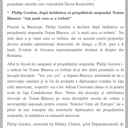
preşedinte onorific este venerabilul David Rockefeller.
* Philip Gordon, după întâlnirea cu preşedintele suspendat Traian
Băsescu: “Am auzit ceea ce a trebuit”
Prezent la Bucureşti, Philip Gordon a declarat după întâlnirea cu
preşedintele suspendat Traian Băsescu, că “a auzit ceea ce trebuia”. Nu
ştim dacă a şi văzut ceea ce trebuia, dar cu această scurtă propoziţie
decizia actualei administraţii democrate, de stânga, a SUA, pare a fi
luată. Evident, în favoarea reprezentantului declarat al dreptei din
România.
Aflat în biroul de campanie al preşedintelui suspendat, Philip Gordon i-
a indicat lui Traian Băsescu că trebuie să-şi dea afară jurnaliştii ca să
înceapă discuţiile. “Yes, yes, yes”, a răspuns Băsescu, amintindu-ne de o
intervenţie similară şi la fel de promptă a diplomaţiei române în faţa
celei americane, respectiv cea a lui Adrian Cioroianu rămas ca la poarta
nouă în faţa Condoleezzei Rice. Nimic din discreţia şi subtilitatea
invocate de Traian Băsescu pe tema discuţiilor secrete de cedare a
suveranităţii naţionale pentru crearea “Statelor Unite ale Europei” nu a
părut să mai transpire din resorturile diplomatice ale preşedintelui
suspendat, la întâlnirea cu emisarul american.
Philip Gordon, asistentul lui Hillary Clinton, şeful Departamentului de