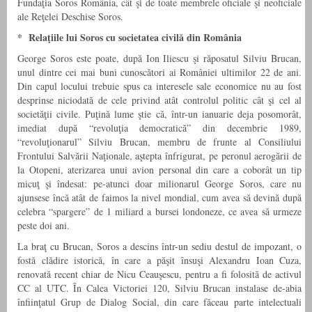
Fundaţia Soros România, cât şi de toate membrele oficiale şi neoficiale
ale Reţelei Deschise Soros.
* Relaţiile lui Soros cu societatea civilă din România
George Soros este poate, după Ion Iliescu şi răposatul Silviu Brucan,
unul dintre cei mai buni cunoscători ai României ultimilor 22 de ani.
Din capul locului trebuie spus ca interesele sale economice nu au fost
desprinse niciodată de cele privind atât controlul politic cât şi cel al
societăţii civile. Puţină lume ştie că, într-un ianuarie deja posomorât,
imediat după “revoluţia democratică” din decembrie 1989,
“revoluţionarul” Silviu Brucan, membru de frunte al Consiliului
Frontului Salvării Naţionale, aştepta înfrigurat, pe peronul aerogării de
la Otopeni, aterizarea unui avion personal din care a coborât un tip
micuţ şi îndesat: pe-atunci doar milionarul George Soros, care nu
ajunsese încă atât de faimos la nivel mondial, cum avea să devină după
celebra “spargere” de 1 miliard a bursei londoneze, ce avea să urmeze
peste doi ani.
La braţ cu Brucan, Soros a descins într-un sediu destul de impozant, o
fostă clădire istorică, în care a păşit însuşi Alexandru Ioan Cuza,
renovată recent chiar de Nicu Ceauşescu, pentru a fi folosită de activul
CC al UTC. În Calea Victoriei 120, Silviu Brucan instalase de-abia
înfiinţatul Grup de Dialog Social, din care făceau parte intelectuali