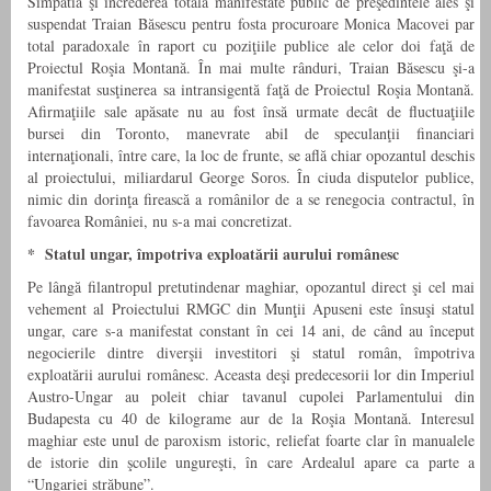
Simpatia şi încrederea totală manifestate public de preşedintele ales şi
suspendat Traian Băsescu pentru fosta procuroare Monica Macovei par
total paradoxale în raport cu poziţiile publice ale celor doi faţă de
Proiectul Roşia Montană. În mai multe rânduri, Traian Băsescu şi-a
manifestat susţinerea sa intransigentă faţă de Proiectul Roşia Montană.
Afirmaţiile sale apăsate nu au fost însă urmate decât de fluctuaţiile
bursei din Toronto, manevrate abil de speculanţii financiari
internaţionali, între care, la loc de frunte, se află chiar opozantul deschis
al proiectului, miliardarul George Soros. În ciuda disputelor publice,
nimic din dorinţa firească a românilor de a se renegocia contractul, în
favoarea României, nu s-a mai concretizat.
* Statul ungar, împotriva exploatării aurului românesc
Pe lângă filantropul pretutindenar maghiar, opozantul direct şi cel mai
vehement al Proiectului RMGC din Munţii Apuseni este însuşi statul
ungar, care s-a manifestat constant în cei 14 ani, de când au început
negocierile dintre diverşii investitori şi statul român, împotriva
exploatării aurului românesc. Aceasta deşi predecesorii lor din Imperiul
Austro-Ungar au poleit chiar tavanul cupolei Parlamentului din
Budapesta cu 40 de kilograme aur de la Roşia Montană. Interesul
maghiar este unul de paroxism istoric, reliefat foarte clar în manualele
de istorie din şcolile ungureşti, în care Ardealul apare ca parte a
“Ungariei străbune”.