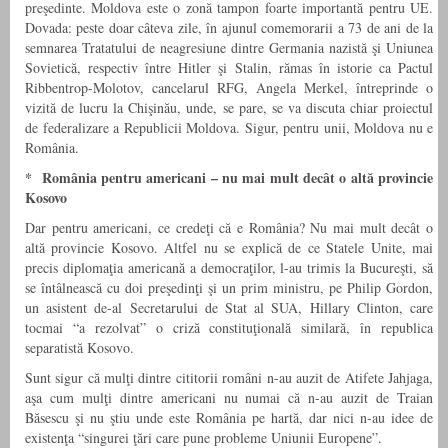
preşedinte. Moldova este o zonă tampon foarte importantă pentru UE.
Dovada: peste doar câteva zile, în ajunul comemorarii a 73 de ani de la
semnarea Tratatului de neagresiune dintre Germania nazistă şi Uniunea
Sovietică, respectiv între Hitler şi Stalin, rămas în istorie ca Pactul
Ribbentrop-Molotov, cancelarul RFG, Angela Merkel, întreprinde o
vizită de lucru la Chişinău, unde, se pare, se va discuta chiar proiectul
de federalizare a Republicii Moldova. Sigur, pentru unii, Moldova nu e
România.
* România pentru americani – nu mai mult decât o altă provincie
Kosovo
Dar pentru americani, ce credeţi că e România? Nu mai mult decât o
altă provincie Kosovo. Altfel nu se explică de ce Statele Unite, mai
precis diplomaţia americană a democraţilor, l-au trimis la Bucureşti, să
se întâlnească cu doi preşedinţi şi un prim ministru, pe Philip Gordon,
un asistent de-al Secretarului de Stat al SUA, Hillary Clinton, care
tocmai “a rezolvat” o criză constituţională similară, în republica
separatistă Kosovo.
Sunt sigur că mulţi dintre cititorii români n-au auzit de Atifete Jahjaga,
aşa cum mulţi dintre americani nu numai că n-au auzit de Traian
Băsescu şi nu ştiu unde este România pe hartă, dar nici n-au idee de
existenţa “singurei ţări care pune probleme Uniunii Europene”.