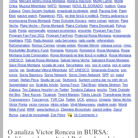
Toma
,
Mişcare pentru Roşia Montană
,
monica macovei
,
Munții Cârnic
,
Muntii
Orlea
,
Muzeul Mineritului
,
NATO
,
Neppart
,
NOUL EL DORADO
,
nudism
,
Oana
Zabava
,
Open Society Institute
,
organizatii ecologiste
,
otpdl
,
Pacepa Kgb
,
Papp
Elod
,
pasive watch
,
Patapievici
,
PDL
,
pe linie fizică și politică
,
Pentru apărarea şi
promovarea Roşia Montană
,
Peter Eckstein Kovacs
,
petre roman
,
petrom
,
Piața
Veche
,
Piața Veche – Roșia Montană
,
Piatra Corbului
,
Piatra Despicată
,
Polyus
Gold
,
Ponta
,
pornografie
,
presiuni economice
,
procente
,
Program Fan Fest
,
Program Fan Fest 2011
,
Program FanFest
,
Proiectul Rosia Montana
,
propaganda
maghiara
,
PSD
,
Radu Apostol
,
radu berceanu
,
radu vasile
,
referendum
,
ReGeneration
,
Remus Cernea
,
renate weber
,
Renate Wever
,
reteaua soros
,
rmgc
,
Rockefeller Brothers Fund
,
Romania
,
Romcim
,
Rompetrol
,
Rosia Montana
,
Rosia
Montana Gold Corporation
,
Roșia Montană pe linie fizică și politică
,
Rosia Montana
UNESCO
,
Salvati Rosia Montana
,
Salvati Vama Veche
,
Salvatorii Rosiei Montane
,
Save Rosia Montana
,
scoala de vara
,
Securitatea
,
sex
,
sex in vama
,
sex in vama
veche
,
sie
,
Sindicatul Viitorul Mineritului
,
SIT UNESCO
,
Smaranda Enache
,
son
,
soros
,
Soros Basescu
,
Soros Network
,
Soros Open Network
,
SPP
,
sri
,
statul
roman
,
Ștefan Peca
,
Studiu de caz
,
Stufstock
,
Suntem contra dar nu stim de ce
,
Suspendatul
,
svr
,
Szakáts István
,
Szena Feszt
,
Tăul Brazi
,
tefania Siminon
,
Teo
Zabava
,
Teo Zabava (teozbv) on Twitter
,
Teodora Zabava
,
teozbv
,
Think Outside
the Box
,
Tibor Kocsis
,
Ticalosie
,
Tinerii Maniosi
,
Tokés László
,
Transilvania Verde
,
Transparency
,
Tusvanyos
,
TVR Cluj
,
Twitter
,
UCK
,
unesco
,
Ungaria
,
Vama Veche
,
Victor Ponta
,
victor roncea
,
viktor orban
,
Virgil Magureanu
,
vladimir putin
,
World
Wide Fund
,
WWF
,
www.fanfest.ro
,
Zbigniew Brzezinski
,
ziaristi online
,
Ziarul
Bursa
,
ziarul de investigatii
,
Zoe Petre
16 Comments »
O analiza Victor Roncea in BURSA: