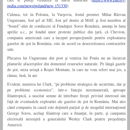
pedia.com/news/poland/new-151330
).
Culmea, tot în Polonia, la Varşovia, fostul premier Mihai Răzvan
Ungureanu, fost şef al SIE, fost şef demis al MAE şi fost membru al
“board”-ului de conducere al Fundaţiei Soros România, anunţa în luna
aprilie a.c., pe fondul unor proteste publice din ţară, că Chevron,
compania americană care a început prospecţiunile pentru exploatarea
gazelor de şist în România, este de acord cu desecretizarea contractelor
sale.
Plecarea lui Ungureanu din post şi venirea lui Ponta nu au încurcat
planurile afaceriştilor din domeniul resurselor naturale. Pe lângă gazele
de şist, miza uriaşă a Roşiei Montane, la care ne vom referi mai jos, a
rămas, însă, în aer.
Evident, numirea lui Clark, “pe probleme strategice de securitate, dar şi
pe probleme economice”, într-o funcţie neremunerată, aproape
filantropică, a suscitat semne de întrebare fireşti privind interesul său
faţă de eventualele exploatări ale gazelor de şist în România. Mai ales
când compania în cauză este deţinută parţial şi de mogulul internaţional
George Soros, acelaşi filantrop care a finanţat, în parte, şi campania
electorală nereuşită a generalului Wesley Clark pentru preşedinţia
Americii.