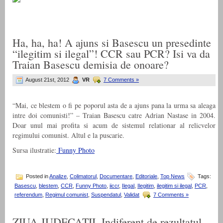
Ha, ha, ha! A ajuns si Basescu un presedinte
“ilegitim si ilegal”! CCR sau PCR? Isi va da
Traian Basescu demisia de onoare?
August 21st, 2012
VR
7 Comments »
“Mai, ce blestem o fi pe poporul asta de a ajuns pana la urma sa aleaga
intre doi comunisti!” – Traian Basescu catre Adrian Nastase in 2004.
Doar unul mai profita si acum de sistemul relationar al relicvelor
regimului comunist. Altul e la puscarie.
Sursa ilustratie:
Funny Photo
Posted in
Analize
,
Colimatorul
,
Documentare
,
Editoriale
,
Top News
Tags:
Basescu
,
blestem
,
CCR
,
Funny Photo
,
iiccr
,
Ilegal
,
Ilegitim
,
ilegitim si ilegal
,
PCR
,
referendum
,
Regimul comunist
,
Suspendatul
,
Validat
7 Comments »
ZIUA JUDECATII. Indiferent de rezultatul