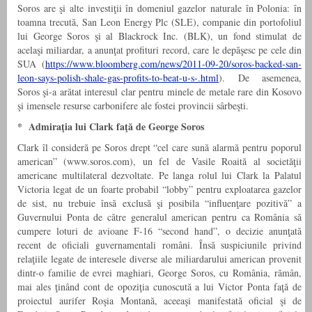
Soros are şi alte investiţii în domeniul gazelor naturale în Polonia: în
toamna trecută, San Leon Energy Plc (SLE), companie din portofoliul
lui George Soros şi al Blackrock Inc. (BLK), un fond stimulat de
acelaşi miliardar, a anunţat profituri record, care le depăşesc pe cele din
SUA (
https://www.bloomberg.com/news/2011-09-20/soros-backed-san-
leon-says-polish-shale-gas-profits-to-beat-u-s-.html
). De asemenea,
Soros şi-a arătat interesul clar pentru minele de metale rare din Kosovo
şi imensele resurse carbonifere ale fostei provincii sârbeşti.
* Admiraţia lui Clark faţă de George Soros
Clark îl consideră pe Soros drept “cel care sună alarmă pentru poporul
american” (www.soros.com), un fel de Vasile Roaită al societăţii
americane multilateral dezvoltate. Pe langa rolul lui Clark la Palatul
Victoria legat de un foarte probabil “lobby” pentru exploatarea gazelor
de sist, nu trebuie însă exclusă şi posibila “influenţare pozitivă” a
Guvernului Ponta de către generalul american pentru ca România să
cumpere loturi de avioane F-16 “second hand”, o decizie anunţată
recent de oficiali guvernamentali români. Însă suspiciunile privind
relaţiile legate de interesele diverse ale miliardarului american provenit
dintr-o familie de evrei maghiari, George Soros, cu România, rămân,
mai ales ţinând cont de opoziţia cunoscută a lui Victor Ponta faţă de
proiectul aurifer Roşia Montană, aceeaşi manifestată oficial şi de