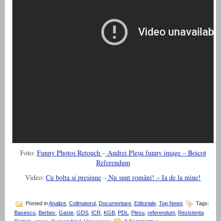
Foto:
Funny Photos Retouch
–
Andrei Pleşu funny image – Boicot
Referendum
Video:
Cu bolta si presiune
–
Nu sunt români! – Ia de la mine!
Posted in
Analize
,
Colimatorul
,
Documentare
,
Editoriale
,
Top News
Tags:
Basescu
,
Berbec
,
Gaste
,
GDS
,
ICR
,
KGB
,
PDL
,
Plesu
,
referendum
,
Rezistenta