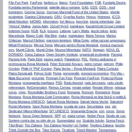
Fân Fun Park
,
FanFest
,
fanfest.ro
,
fidesz
,
Ford Foundation
,
FSB
,
Fundația Desire
,
Fundatia pentru Parteneriat
,
galeriile daco-romane
,
GAS
,
GDS
,
GDS - noul
komintern
,
George Soros
,
German Marshall Fund of the United States
,
gherile
ecologiste
,
Gianina Cărbunariu
,
GRU
,
Gyarfas Kurko
,
Hossu
,
Hotnews
,
ICCD
,
idiotii folositori
,
InfOMG
,
informatori
,
Ion Iliescu
,
Ipocrizie
,
istoria mineritului
,
Jan
“Honza” Malina
,
Janos Ader
,
József Nyírő
,
kamikaze
,
KazakhGold Group Limited
,
kelemen hunor
,
KGB
,
KLA
,
kosovo
,
Lafarge
,
Larry Watts
,
laszlo tokes
,
lenin
,
Macedonia
,
Magor Csibi
,
Mai Bine
,
make
,
manipulare
,
Maria Teresa
,
Marius
Ghilezan
,
Marşul Fânfest
,
marxism-leninism
,
Mihai Goțiu
,
mihai razvan ungureanu
,
Mihail Prokhorov
,
Mircea Toma
,
Mişcare pentru Roşia Montană
,
monica macovei
,
mru
,
Munții Cârnic
,
Muntii Orlea
,
Muzeul Mineritului
,
NATO
,
Neppart
,
NOUL EL
DORADO
,
Oana Zabava
,
Open Society Institute
,
organizatii ecologiste
,
Pacepa
,
Pacepa Kgb
,
Papp Elod
,
pasive watch
,
Patapievici
,
PDL
,
Pentru apărarea şi
promovarea Roşia Montană
,
Peter Eckstein Kovacs
,
petre roman
,
petrom
,
Philip
Gordon
,
Philip H "Phil" Gordon
,
Piața Veche – Roșia Montană
,
Piatra Corbului
,
Piatra Despicată
,
Polyus Gold
,
Ponta
,
pornografie
,
presiuni economice
,
Pro Vita –
filiala București
,
procente
,
Program Fan Fest
,
Program FanFest
,
Proiectul Rosia
Montana
,
propaganda maghiara
,
PSD
,
Radu Apostol
,
radu berceanu
,
radu vasile
,
referendum
,
ReGeneration
,
Remus Cernea
,
renate weber
,
Renate Wever
,
reteaua
soros
,
rmgc
,
Rockefeller Brothers Fund
,
Romania
,
Romcim
,
Rompetrol
,
Rosia
Montana
,
Rosia Montana Gold Corporation
,
Roșia Montană pe linie fizică și politică
,
Rosia Montana UNESCO
,
Salvati Rosia Montana
,
Salvati Vama Veche
,
Salvatorii
Rosiei Montane
,
Save Rosia Montana
,
scoala de vara
,
Securitatea
,
sex
,
sie
,
Sindicatul Viitorul Mineritului
,
SIT UNESCO
,
Smaranda Enache
,
son
,
soros
,
Soros
Network
,
Soros Open Network
,
SPP
,
sri
,
statul roman
,
Ștefan Peca
,
Studiu de caz
,
Suntem contra dar nu stim de ce
,
Suspendatul
,
svr
,
Szakáts István
,
Szena Feszt
,
Tăul Brazi
,
Teo Zabava
,
Teo Zabava (teozbv) on Twitter
,
Teodora Zabava
,
teozbv
,
Think Outside the Box
,
Tibor Kocsis
,
Ticalosie
,
Tinerii Maniosi
,
Tismaneanu
,