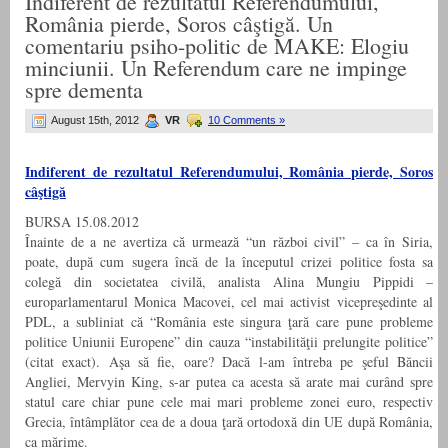
Indiferent de rezultatul Referendumului,
România pierde, Soros câştigă. Un
comentariu psiho-politic de MAKE: Elogiu
minciunii. Un Referendum care ne impinge
spre dementa
August 15th, 2012
VR
10 Comments »
Indiferent de rezultatul Referendumului, România pierde, Soros
câştigă
BURSA 15.08.2012
Înainte de a ne avertiza că urmează “un război civil” – ca în Siria,
poate, după cum sugera încă de la începutul crizei politice fosta sa
colegă din societatea civilă, analista Alina Mungiu Pippidi –
europarlamentarul Monica Macovei, cel mai activist vicepreşedinte al
PDL, a subliniat că “România este singura ţară care pune probleme
politice Uniunii Europene” din cauza “instabilităţii prelungite politice”
(citat exact). Aşa să fie, oare? Dacă l-am întreba pe şeful Băncii
Angliei, Mervyin King, s-ar putea ca acesta să arate mai curând spre
statul care chiar pune cele mai mari probleme zonei euro, respectiv
Grecia, întâmplător cea de a doua ţară ortodoxă din UE după România,
ca mărime.