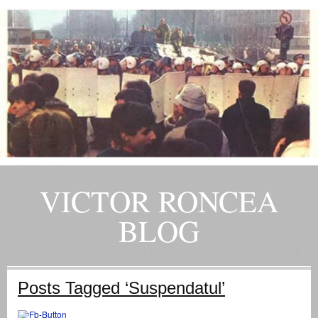
VICTOR RONCEA
BLOG
„ADEVARUL RAMANE, ORICARE AR FI SOARTA SLUJITORILOR SAI" – GH. I. B.
Posts Tagged ‘Suspendatul’