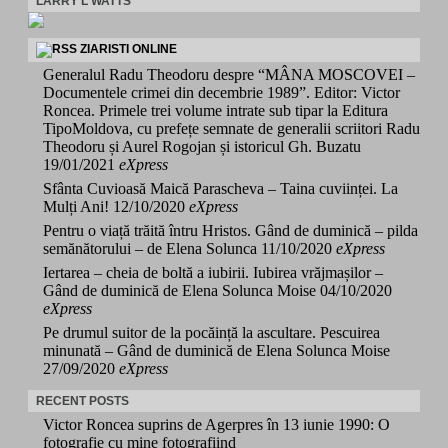
LARRY L WATTS
ZIARISTI ONLINE
Generalul Radu Theodoru despre “MÂNA MOSCOVEI –
Documentele crimei din decembrie 1989”. Editor: Victor
Roncea. Primele trei volume intrate sub tipar la Editura
TipoMoldova, cu prefețe semnate de generalii scriitori Radu
Theodoru și Aurel Rogojan și istoricul Gh. Buzatu
19/01/2021
eXpress
Sfânta Cuvioasă Maică Parascheva – Taina cuviinței. La
Mulți Ani!
12/10/2020
eXpress
Pentru o viață trăită întru Hristos. Gând de duminică – pilda
semănătorului – de Elena Solunca
11/10/2020
eXpress
Iertarea – cheia de boltă a iubirii. Iubirea vrăjmașilor –
Gând de duminică de Elena Solunca Moise
04/10/2020
eXpress
Pe drumul suitor de la pocăință la ascultare. Pescuirea
minunată – Gând de duminică de Elena Solunca Moise
27/09/2020
eXpress
RECENT POSTS
Victor Roncea suprins de Agerpres în 13 iunie 1990: O
fotografie cu mine fotografiind