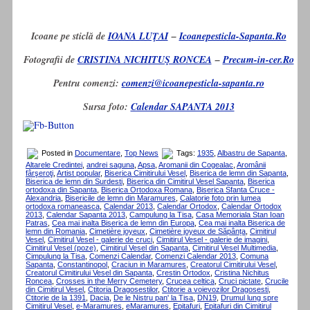
Icoane pe sticlă de
IOANA LUŢAI
–
Icoanepesticla-Sapanta.Ro
Fotografii de
CRISTINA NICHITUŞ RONCEA
–
Precum-in-cer.Ro
Pentru comenzi:
comenzi@icoanepesticla-sapanta.ro
Sursa foto:
Calendar SAPANTA 2013
Posted in
Documentare
,
Top News
Tags:
1935
,
Albastru de Sapanta
,
Altarele Credintei
,
andrei saguna
,
Apsa
,
Aromanii din Cogealac
,
Aromânii
fârşeroţi
,
Artist popular
,
Biserica Cimitirului Vesel
,
Biserica de lemn din Sapanta
,
Biserica de lemn din Surdesti
,
Biserica din Cimitirul Vesel Sapanta
,
Biserica
ortodoxa din Sapanta
,
Biserica Ortodoxa Romana
,
Biserica Sfanta Cruce -
Alexandria
,
Bisericile de lemn din Maramures
,
Calatorie foto prin lumea
ortodoxa romaneasca
,
Calendar 2013
,
Calendar Ortodox
,
Calendar Ortodox
2013
,
Calendar Sapanta 2013
,
Campulung la Tisa
,
Casa Memoriala Stan Ioan
Patras
,
Cea mai inalta Biserica de lemn din Europa
,
Cea mai inalta Biserica de
lemn din Romania
,
Cimetière joyeux
,
Cimetière joyeux de Săpânța
,
Cimitirul
Vesel
,
Cimitirul Vesel - galerie de cruci
,
Cimitirul Vesel - galerie de imagini
,
Cimitirul Vesel (poze)
,
Cimitirul Vesel din Sapanta
,
Cimitirul Vesel Multimedia
,
Cimpulung la Tisa
,
Comenzi Calendar
,
Comenzi Calendar 2013
,
Comuna
Sapanta
,
Constantinopol
,
Craciun in Maramures
,
Creatorul Cimitirului Vesel
,
Creatorul Cimitirului Vesel din Sapanta
,
Crestin Ortodox
,
Cristina Nichitus
Roncea
,
Crosses in the Merry Cemetery
,
Crucea celtica
,
Cruci pictate
,
Crucile
din Cimitirul Vesel
,
Ctitoria Dragosestilor
,
Ctitorie a voievozilor Dragosesti
,
Ctitorie de la 1391
,
Dacia
,
De le Nistru pan' la Tisa
,
DN19
,
Drumul lung spre
Cimitirul Vesel
,
e-Maramures
,
eMaramures
,
Epitafuri
,
Epitafuri din Cimitirul