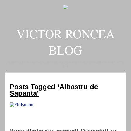
VICTOR RONCEA
BLOG
„ADEVARUL RAMANE, ORICARE AR FI SOARTA SLUJITORILOR SAI" – GH.
I. B.
Posts Tagged ‘Albastru de
Sapanta’
Buna dimineata, romani! Desteptati-va