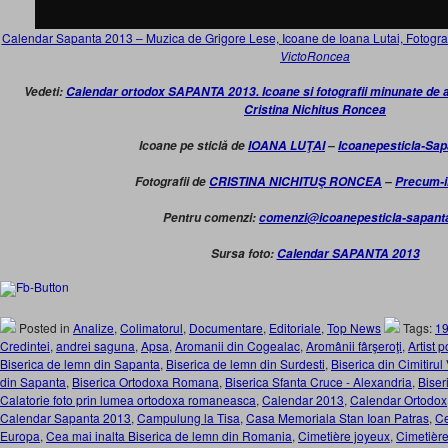
Calendar Sapanta 2013 – Muzica de Grigore Lese, Icoane de Ioana Lutai, Fotograf
VictoRoncea
Vedeti:
Calendar ortodox SAPANTA 2013. Icoane si fotografii minunate de art
Cristina Nichitus Roncea
Icoane pe sticlă de
IOANA LUŢAI
–
Icoanepesticla-Sa
Fotografii de
CRISTINA NICHITUŞ RONCEA
–
Precum-i
Pentru comenzi:
comenzi@icoanepesticla-sapant
Sursa foto:
Calendar SAPANTA 2013
Posted in
Analize
,
Colimatorul
,
Documentare
,
Editoriale
,
Top News
Tags:
1
Credintei
,
andrei saguna
,
Apsa
,
Aromanii din Cogealac
,
Aromânii fârşeroţi
,
Artist 
Biserica de lemn din Sapanta
,
Biserica de lemn din Surdesti
,
Biserica din Cimitiru
din Sapanta
,
Biserica Ortodoxa Romana
,
Biserica Sfanta Cruce - Alexandria
,
Biser
Calatorie foto prin lumea ortodoxa romaneasca
,
Calendar 2013
,
Calendar Ortodox
Calendar Sapanta 2013
,
Campulung la Tisa
,
Casa Memoriala Stan Ioan Patras
,
Ce
Europa
,
Cea mai inalta Biserica de lemn din Romania
,
Cimetière joyeux
,
Cimetièr