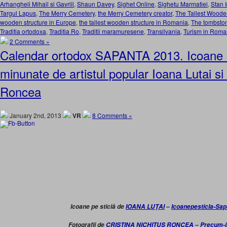
Arhangheli Mihail si Gavriil
,
Shaun Davey
,
Sighet Online
,
Sighetu Marmatiei
,
Stan 
Targul Lapus
,
The Merry Cemetery
,
the Merry Cemetery creator
,
The Tallest Wooden
wooden structure in Europe
,
the tallest wooden structure in Romania
,
The tombston
Traditia ortodoxa
,
Traditia Ro
,
Traditii maramuresene
,
Transilvania
,
Turism in Roma
2 Comments »
Calendar ortodox SAPANTA 2013. Icoane si
minunate de artistul popular Ioana Lutai si 
Roncea
January 2nd, 2013
VR
8 Comments »
Icoane pe sticlă de
IOANA LUŢAI
–
Icoanepesticla-Sa
Fotografii de
CRISTINA NICHITUŞ RONCEA
–
Precum-i