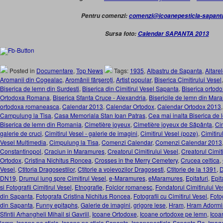
Pentru comenzi:
comenzi@icoanepesticla-sapant
Sursa foto:
Calendar SAPANTA 2013
Posted in
Documentare
,
Top News
Tags:
1935
,
Albastru de Sapanta
,
Altare
Aromanii din Cogealac
,
Aromânii fârşeroţi
,
Artist popular
,
Biserica Cimitirului Vesel
Biserica de lemn din Surdesti
,
Biserica din Cimitirul Vesel Sapanta
,
Biserica ortod
Ortodoxa Romana
,
Biserica Sfanta Cruce - Alexandria
,
Bisericile de lemn din Mar
ortodoxa romaneasca
,
Calendar 2013
,
Calendar Ortodox
,
Calendar Ortodox 2013
Campulung la Tisa
,
Casa Memoriala Stan Ioan Patras
,
Cea mai inalta Biserica de
Biserica de lemn din Romania
,
Cimetière joyeux
,
Cimetière joyeux de Săpânța
,
Cim
galerie de cruci
,
Cimitirul Vesel - galerie de imagini
,
Cimitirul Vesel (poze)
,
Cimitiru
Vesel Multimedia
,
Cimpulung la Tisa
,
Comenzi Calendar
,
Comenzi Calendar 2013
Constantinopol
,
Craciun in Maramures
,
Creatorul Cimitirului Vesel
,
Creatorul Cimit
Ortodox
,
Cristina Nichitus Roncea
,
Crosses in the Merry Cemetery
,
Crucea celtica
,
Vesel
,
Ctitoria Dragosestilor
,
Ctitorie a voievozilor Dragosesti
,
Ctitorie de la 1391
,
D
DN19
,
Drumul lung spre Cimitirul Vesel
,
e-Maramures
,
eMaramures
,
Epitafuri
,
Epit
si Fotografii Cimitirul Vesel
,
Etnografie
,
Folclor romanesc
,
Fondatorul Cimitirului Ve
din Sapanta
,
Fotografa Cristina Nichitus Roncea
,
Fotografii cu Cimitirul Vesel
,
Foto
din Sapanta
,
Funny epitaphs
,
Galerie de imagini
,
grigore lese
,
Hram
,
Hram Adormir
Sfintii Arhangheli Mihail si Gavriil
,
Icoane Ortodoxe
,
Icoane ortodoxe pe lemn
,
Icoa
lemn
,
Icoane pe sticla
,
Icoane pe sticla Sapanta
,
Icoanepesticla-Sapanta.Ro
,
Image