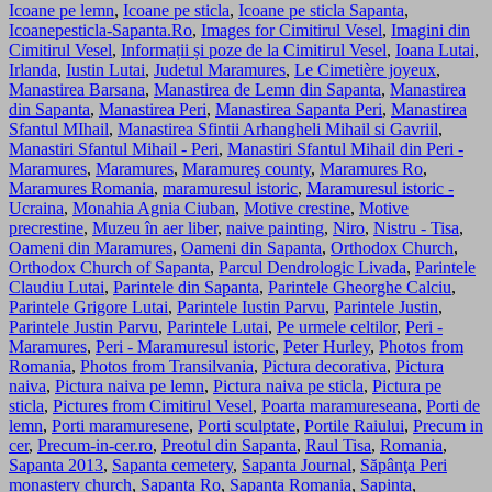
Icoane pe lemn
,
Icoane pe sticla
,
Icoane pe sticla Sapanta
,
Icoanepesticla-Sapanta.Ro
,
Images for Cimitirul Vesel
,
Imagini din
Cimitirul Vesel
,
Informații și poze de la Cimitirul Vesel
,
Ioana Lutai
,
Irlanda
,
Iustin Lutai
,
Judetul Maramures
,
Le Cimetière joyeux
,
Manastirea Barsana
,
Manastirea de Lemn din Sapanta
,
Manastirea
din Sapanta
,
Manastirea Peri
,
Manastirea Sapanta Peri
,
Manastirea
Sfantul MIhail
,
Manastirea Sfintii Arhangheli Mihail si Gavriil
,
Manastiri Sfantul Mihail - Peri
,
Manastiri Sfantul Mihail din Peri -
Maramures
,
Maramures
,
Maramureş county
,
Maramures Ro
,
Maramures Romania
,
maramuresul istoric
,
Maramuresul istoric -
Ucraina
,
Monahia Agnia Ciuban
,
Motive crestine
,
Motive
precrestine
,
Muzeu în aer liber
,
naive painting
,
Niro
,
Nistru - Tisa
,
Oameni din Maramures
,
Oameni din Sapanta
,
Orthodox Church
,
Orthodox Church of Sapanta
,
Parcul Dendrologic Livada
,
Parintele
Claudiu Lutai
,
Parintele din Sapanta
,
Parintele Gheorghe Calciu
,
Parintele Grigore Lutai
,
Parintele Iustin Parvu
,
Parintele Justin
,
Parintele Justin Parvu
,
Parintele Lutai
,
Pe urmele celtilor
,
Peri -
Maramures
,
Peri - Maramuresul istoric
,
Peter Hurley
,
Photos from
Romania
,
Photos from Transilvania
,
Pictura decorativa
,
Pictura
naiva
,
Pictura naiva pe lemn
,
Pictura naiva pe sticla
,
Pictura pe
sticla
,
Pictures from Cimitirul Vesel
,
Poarta maramureseana
,
Porti de
lemn
,
Porti maramuresene
,
Porti sculptate
,
Portile Raiului
,
Precum in
cer
,
Precum-in-cer.ro
,
Preotul din Sapanta
,
Raul Tisa
,
Romania
,
Sapanta 2013
,
Sapanta cemetery
,
Sapanta Journal
,
Săpânţa Peri
monastery church
,
Sapanta Ro
,
Sapanta Romania
,
Sapinta
,