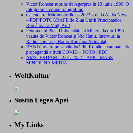
Victor Roncea suprins de Agerpres în 13 iunie 1990: O
fotografie cu mine fotografiind
Calendarul Mărturisitorilor – 2023 – de la ActiveNews
– PDF/FOTOGRAFII de Ziua Unirii Principatelor
Române. La Mulți Ani!
Fenomenul Piața Universității și Mineriada din 1990
văzute de Victor Roncea și Nic Hanu. Interviuri la
Radio Trinitas și Radio România Actualități
BANI Guvern presa vândută din România campania de
propagandă a fricii COVID – FOTO / PDF
AMSTERDAM – 2.01. 2022 – AFP – MASS
MINCIUNA MEDIA
WeltKultur
Sustin Legea Apei
My Links