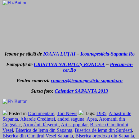
Icoane pe sticlă de
IOANA LUŢAI
–
Icoanepesticla-Sapanta.Ro
Fotografii de
CRISTINA NICHITUŞ RONCEA
–
Precum-in-
cer.Ro
Pentru comenzi:
comenzi@icoanepesticla-sapanta.ro
Sursa foto:
Calendar SAPANTA 2013
Posted in
Documentare
,
Top News
Tags:
1935
,
Albastru de
Sapanta
,
Altarele Credintei
,
andrei saguna
,
Apsa
,
Aromanii din
Cogealac
,
Aromânii fârşeroţi
,
Artist popular
,
Biserica Cimitirului
Vesel
,
Biserica de lemn din Sapanta
,
Biserica de lemn din Surdesti
,
Biserica din Cimitirul Vesel Sapanta
,
Biserica ortodoxa din Sapanta
,