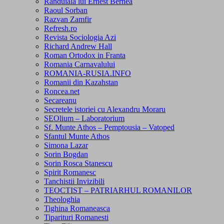
Randuiala lui Ernest Bernea
Raoul Sorban
Razvan Zamfir
Refresh.ro
Revista Sociologia Azi
Richard Andrew Hall
Roman Ortodox in Franta
Romania Carnavalului
ROMANIA-RUSIA.INFO
Romanii din Kazahstan
Roncea.net
Secareanu
Secretele istoriei cu Alexandru Moraru
SEOlium – Laboratorium
Sf. Munte Athos – Pemptousia – Vatoped
Sfantul Munte Athos
Simona Lazar
Sorin Bogdan
Sorin Rosca Stanescu
Spirit Romanesc
Tanchistii Invizibili
TEOCTIST – PATRIARHUL ROMANILOR
Theologhia
Tighina Romaneasca
Tiparituri Romanesti