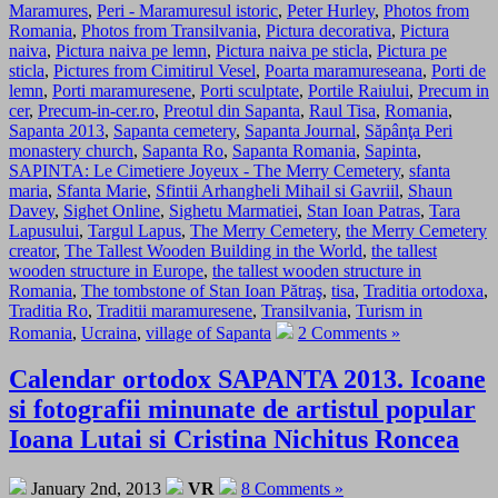
Maramures
,
Peri - Maramuresul istoric
,
Peter Hurley
,
Photos from
Romania
,
Photos from Transilvania
,
Pictura decorativa
,
Pictura
naiva
,
Pictura naiva pe lemn
,
Pictura naiva pe sticla
,
Pictura pe
sticla
,
Pictures from Cimitirul Vesel
,
Poarta maramureseana
,
Porti de
lemn
,
Porti maramuresene
,
Porti sculptate
,
Portile Raiului
,
Precum in
cer
,
Precum-in-cer.ro
,
Preotul din Sapanta
,
Raul Tisa
,
Romania
,
Sapanta 2013
,
Sapanta cemetery
,
Sapanta Journal
,
Săpânţa Peri
monastery church
,
Sapanta Ro
,
Sapanta Romania
,
Sapinta
,
SAPINTA: Le Cimetiere Joyeux - The Merry Cemetery
,
sfanta
maria
,
Sfanta Marie
,
Sfintii Arhangheli Mihail si Gavriil
,
Shaun
Davey
,
Sighet Online
,
Sighetu Marmatiei
,
Stan Ioan Patras
,
Tara
Lapusului
,
Targul Lapus
,
The Merry Cemetery
,
the Merry Cemetery
creator
,
The Tallest Wooden Building in the World
,
the tallest
wooden structure in Europe
,
the tallest wooden structure in
Romania
,
The tombstone of Stan Ioan Pătraş
,
tisa
,
Traditia ortodoxa
,
Traditia Ro
,
Traditii maramuresene
,
Transilvania
,
Turism in
Romania
,
Ucraina
,
village of Sapanta
2 Comments »
Calendar ortodox SAPANTA 2013. Icoane
si fotografii minunate de artistul popular
Ioana Lutai si Cristina Nichitus Roncea
January 2nd, 2013
VR
8 Comments »