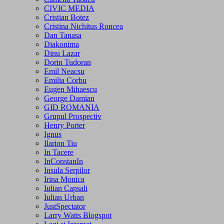
CIVIC MEDIA
Cristian Botez
Cristina Nichitus Roncea
Dan Tanasa
Diakonima
Dinu Lazar
Dorin Tudoran
Emil Neacsu
Emilia Corbu
Eugen Mihaescu
George Damian
GID ROMANIA
Grupul Prospectiv
Henry Porter
Ignus
Ilarion Tiu
In Tacere
InConstanIn
Insula Serpilor
Irina Monica
Iulian Capsali
Iulian Urban
JustSpectator
Larry Watts Blogspot