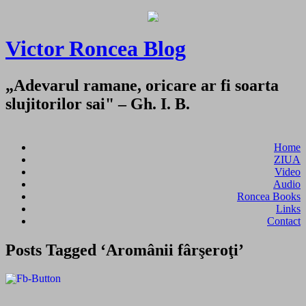
Victor Roncea Blog
„Adevarul ramane, oricare ar fi soarta
slujitorilor sai" – Gh. I. B.
Home
ZIUA
Video
Audio
Roncea Books
Links
Contact
Posts Tagged ‘Aromânii fârşeroţi’