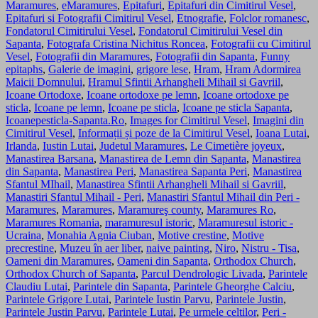
Maramures
,
eMaramures
,
Epitafuri
,
Epitafuri din Cimitirul Vesel
,
Epitafuri si Fotografii Cimitirul Vesel
,
Etnografie
,
Folclor romanesc
,
Fondatorul Cimitirului Vesel
,
Fondatorul Cimitirului Vesel din
Sapanta
,
Fotografa Cristina Nichitus Roncea
,
Fotografii cu Cimitirul
Vesel
,
Fotografii din Maramures
,
Fotografii din Sapanta
,
Funny
epitaphs
,
Galerie de imagini
,
grigore lese
,
Hram
,
Hram Adormirea
Maicii Domnului
,
Hramul Sfintii Arhangheli Mihail si Gavriil
,
Icoane Ortodoxe
,
Icoane ortodoxe pe lemn
,
Icoane ortodoxe pe
sticla
,
Icoane pe lemn
,
Icoane pe sticla
,
Icoane pe sticla Sapanta
,
Icoanepesticla-Sapanta.Ro
,
Images for Cimitirul Vesel
,
Imagini din
Cimitirul Vesel
,
Informații și poze de la Cimitirul Vesel
,
Ioana Lutai
,
Irlanda
,
Iustin Lutai
,
Judetul Maramures
,
Le Cimetière joyeux
,
Manastirea Barsana
,
Manastirea de Lemn din Sapanta
,
Manastirea
din Sapanta
,
Manastirea Peri
,
Manastirea Sapanta Peri
,
Manastirea
Sfantul MIhail
,
Manastirea Sfintii Arhangheli Mihail si Gavriil
,
Manastiri Sfantul Mihail - Peri
,
Manastiri Sfantul Mihail din Peri -
Maramures
,
Maramures
,
Maramureş county
,
Maramures Ro
,
Maramures Romania
,
maramuresul istoric
,
Maramuresul istoric -
Ucraina
,
Monahia Agnia Ciuban
,
Motive crestine
,
Motive
precrestine
,
Muzeu în aer liber
,
naive painting
,
Niro
,
Nistru - Tisa
,
Oameni din Maramures
,
Oameni din Sapanta
,
Orthodox Church
,
Orthodox Church of Sapanta
,
Parcul Dendrologic Livada
,
Parintele
Claudiu Lutai
,
Parintele din Sapanta
,
Parintele Gheorghe Calciu
,
Parintele Grigore Lutai
,
Parintele Iustin Parvu
,
Parintele Justin
,
Parintele Justin Parvu
,
Parintele Lutai
,
Pe urmele celtilor
,
Peri -