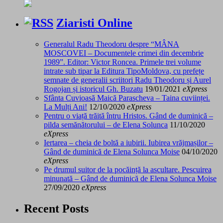
Ziaristi Online
Generalul Radu Theodoru despre “MÂNA
MOSCOVEI – Documentele crimei din decembrie
1989”. Editor: Victor Roncea. Primele trei volume
intrate sub tipar la Editura TipoMoldova, cu prefețe
semnate de generalii scriitori Radu Theodoru și Aurel
Rogojan și istoricul Gh. Buzatu
19/01/2021
eXpress
Sfânta Cuvioasă Maică Parascheva – Taina cuviinței.
La Mulți Ani!
12/10/2020
eXpress
Pentru o viață trăită întru Hristos. Gând de duminică –
pilda semănătorului – de Elena Solunca
11/10/2020
eXpress
Iertarea – cheia de boltă a iubirii. Iubirea vrăjmașilor –
Gând de duminică de Elena Solunca Moise
04/10/2020
eXpress
Pe drumul suitor de la pocăință la ascultare. Pescuirea
minunată – Gând de duminică de Elena Solunca Moise
27/09/2020
eXpress
Recent Posts