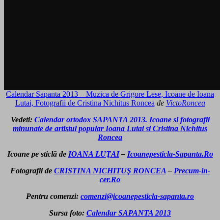
Calendar Sapanta 2013 – Muzica de Grigore Lese, Icoane de Ioana
Lutai, Fotografii de Cristina Nichitus Roncea
de
VictoRoncea
Vedeti:
Calendar ortodox SAPANTA 2013. Icoane si fotografii
minunate de artistul popular Ioana Lutai si Cristina Nichitus
Roncea
Icoane pe sticlă de
IOANA LUŢAI
–
Icoanepesticla-Sapanta.Ro
Fotografii de
CRISTINA NICHITUŞ RONCEA
–
Precum-in-
cer.Ro
Pentru comenzi:
comenzi@icoanepesticla-sapanta.ro
Sursa foto:
Calendar SAPANTA 2013