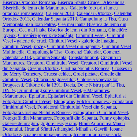
Biserica Ortodoxa Romana
,
Biserica Sfanta Cruce - Alexandria
,
Bisericile de lemn din Maramures
,
Calatorie foto prin lumea
ortodoxa romaneasca
,
Calendar 2013
,
Calendar Ortodox
,
Calendar
Ortodox 2013
,
Calendar Sapanta 2013
,
Campulung la Tisa
,
Casa
Memoriala Stan Ioan Patras
,
Cea mai inalta Biserica de lemn din
Europa
,
Cea mai inalta Biserica de lemn din Romania
,
Cimetière
joyeux
,
Cimetière joyeux de Săpânța
,
Cimitirul Vesel
,
Cimitirul
Vesel - galerie de cruci
,
Cimitirul Vesel - galerie de imagini
,
Cimitirul Vesel (poze)
,
Cimitirul Vesel din Sapanta
,
Cimitirul Vesel
Multimedia
,
Cimpulung la Tisa
,
Comenzi Calendar
,
Comenzi
Calendar 2013
,
Comuna Sapanta
,
Constantinopol
,
Craciun in
Maramures
,
Creatorul Cimitirului Vesel
,
Creatorul Cimitirului Vesel
din Sapanta
,
Crestin Ortodox
,
Cristina Nichitus Roncea
,
Crosses in
the Merry Cemetery
,
Crucea celtica
,
Cruci pictate
,
Crucile din
Cimitirul Vesel
,
Ctitoria Dragosestilor
,
Ctitorie a voievozilor
Dragosesti
,
Ctitorie de la 1391
,
Dacia
,
De le Nistru pan' la Tisa
,
DN19
,
Drumul lung spre Cimitirul Vesel
,
e-Maramures
,
eMaramures
,
Epitafuri
,
Epitafuri din Cimitirul Vesel
,
Epitafuri si
Fotografii Cimitirul Vesel
,
Etnografie
,
Folclor romanesc
,
Fondatorul
Cimitirului Vesel
,
Fondatorul Cimitirului Vesel din Sapanta
,
Fotografa Cristina Nichitus Roncea
,
Fotografii cu Cimitirul Vesel
,
Fotografii din Maramures
,
Fotografii din Sapanta
,
Funny epitaphs
,
Galerie de imagini
,
grigore lese
,
Hram
,
Hram Adormirea Maicii
Domnului
,
Hramul Sfintii Arhangheli Mihail si Gavriil
,
Icoane
Ortodoxe
,
Icoane ortodoxe pe lemn
,
Icoane ortodoxe pe sticla
,