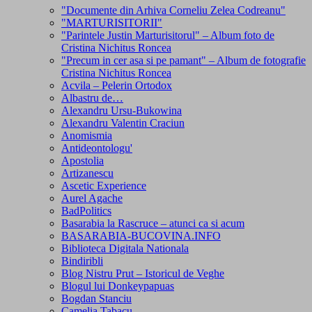
"Documente din Arhiva Corneliu Zelea Codreanu"
"MARTURISITORII"
"Parintele Justin Marturisitorul" – Album foto de
Cristina Nichitus Roncea
"Precum in cer asa si pe pamant" – Album de fotografie
Cristina Nichitus Roncea
Acvila – Pelerin Ortodox
Albastru de…
Alexandru Ursu-Bukowina
Alexandru Valentin Craciun
Anomismia
Antideontologu'
Apostolia
Artizanescu
Ascetic Experience
Aurel Agache
BadPolitics
Basarabia la Rascruce – atunci ca si acum
BASARABIA-BUCOVINA.INFO
Biblioteca Digitala Nationala
Bindiribli
Blog Nistru Prut – Istoricul de Veghe
Blogul lui Donkeypapuas
Bogdan Stanciu
Camelia Tabacu