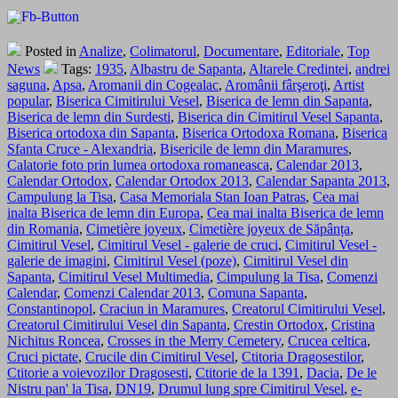
Posted in
Analize
,
Colimatorul
,
Documentare
,
Editoriale
,
Top
News
Tags:
1935
,
Albastru de Sapanta
,
Altarele Credintei
,
andrei
saguna
,
Apsa
,
Aromanii din Cogealac
,
Aromânii fârşeroţi
,
Artist
popular
,
Biserica Cimitirului Vesel
,
Biserica de lemn din Sapanta
,
Biserica de lemn din Surdesti
,
Biserica din Cimitirul Vesel Sapanta
,
Biserica ortodoxa din Sapanta
,
Biserica Ortodoxa Romana
,
Biserica
Sfanta Cruce - Alexandria
,
Bisericile de lemn din Maramures
,
Calatorie foto prin lumea ortodoxa romaneasca
,
Calendar 2013
,
Calendar Ortodox
,
Calendar Ortodox 2013
,
Calendar Sapanta 2013
,
Campulung la Tisa
,
Casa Memoriala Stan Ioan Patras
,
Cea mai
inalta Biserica de lemn din Europa
,
Cea mai inalta Biserica de lemn
din Romania
,
Cimetière joyeux
,
Cimetière joyeux de Săpânța
,
Cimitirul Vesel
,
Cimitirul Vesel - galerie de cruci
,
Cimitirul Vesel -
galerie de imagini
,
Cimitirul Vesel (poze)
,
Cimitirul Vesel din
Sapanta
,
Cimitirul Vesel Multimedia
,
Cimpulung la Tisa
,
Comenzi
Calendar
,
Comenzi Calendar 2013
,
Comuna Sapanta
,
Constantinopol
,
Craciun in Maramures
,
Creatorul Cimitirului Vesel
,
Creatorul Cimitirului Vesel din Sapanta
,
Crestin Ortodox
,
Cristina
Nichitus Roncea
,
Crosses in the Merry Cemetery
,
Crucea celtica
,
Cruci pictate
,
Crucile din Cimitirul Vesel
,
Ctitoria Dragosestilor
,
Ctitorie a voievozilor Dragosesti
,
Ctitorie de la 1391
,
Dacia
,
De le
Nistru pan' la Tisa
,
DN19
,
Drumul lung spre Cimitirul Vesel
,
e-