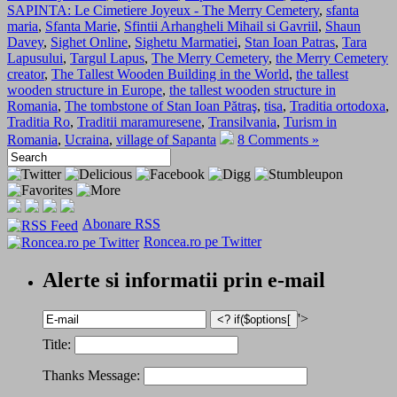
SAPINTA: Le Cimetiere Joyeux - The Merry Cemetery
,
sfanta
maria
,
Sfanta Marie
,
Sfintii Arhangheli Mihail si Gavriil
,
Shaun
Davey
,
Sighet Online
,
Sighetu Marmatiei
,
Stan Ioan Patras
,
Tara
Lapusului
,
Targul Lapus
,
The Merry Cemetery
,
the Merry Cemetery
creator
,
The Tallest Wooden Building in the World
,
the tallest
wooden structure in Europe
,
the tallest wooden structure in
Romania
,
The tombstone of Stan Ioan Pătraş
,
tisa
,
Traditia ortodoxa
,
Traditia Ro
,
Traditii maramuresene
,
Transilvania
,
Turism in
Romania
,
Ucraina
,
village of Sapanta
8 Comments »
Abonare RSS
Roncea.ro pe Twitter
Alerte si informatii prin e-mail
'>
Title:
Thanks Message: