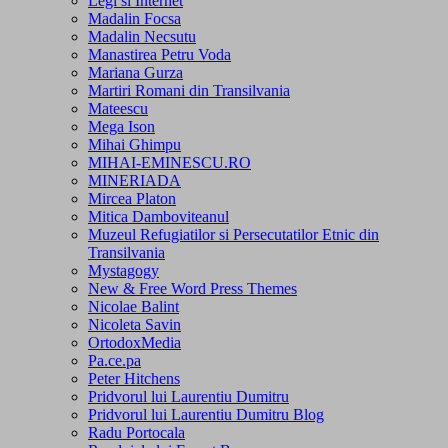
Legi si Internet
Madalin Focsa
Madalin Necsutu
Manastirea Petru Voda
Mariana Gurza
Martiri Romani din Transilvania
Mateescu
Mega Ison
Mihai Ghimpu
MIHAI-EMINESCU.RO
MINERIADA
Mircea Platon
Mitica Damboviteanul
Muzeul Refugiatilor si Persecutatilor Etnic din
Transilvania
Mystagogy
New & Free Word Press Themes
Nicolae Balint
Nicoleta Savin
OrtodoxMedia
Pa.ce.pa
Peter Hitchens
Pridvorul lui Laurentiu Dumitru
Pridvorul lui Laurentiu Dumitru Blog
Radu Portocala