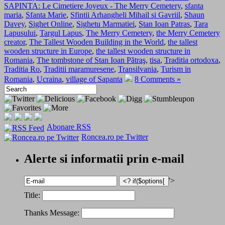
SAPINTA: Le Cimetiere Joyeux - The Merry Cemetery
,
sfanta
maria
,
Sfanta Marie
,
Sfintii Arhangheli Mihail si Gavriil
,
Shaun
Davey
,
Sighet Online
,
Sighetu Marmatiei
,
Stan Ioan Patras
,
Tara
Lapusului
,
Targul Lapus
,
The Merry Cemetery
,
the Merry Cemetery
creator
,
The Tallest Wooden Building in the World
,
the tallest
wooden structure in Europe
,
the tallest wooden structure in
Romania
,
The tombstone of Stan Ioan Pătraş
,
tisa
,
Traditia ortodoxa
,
Traditia Ro
,
Traditii maramuresene
,
Transilvania
,
Turism in
Romania
,
Ucraina
,
village of Sapanta
8 Comments »
Abonare RSS
Roncea.ro pe Twitter
Alerte si informatii prin e-mail
'>
Title:
Thanks Message: