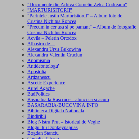
"Documente din Arhiva Corneliu Zelea Codreanu"
"MARTURISITORII"
"Parintele Justin Marturisitorul" – Album foto de
Cristina Nichitus Roncea
"Precum in cer asa si pe pamant" – Album de fotografie
Cristina Nichitus Roncea
Acvila – Pelerin Ortodox
Albastru de…
Alexandru Ursu-Bukowina
Alexandru Valentin Craciun
Anomismia
Antideontologu'
Apostolia
Artizanescu
Ascetic Experience
Aurel Agache
BadPolitics
Basarabia la Rascruce – atunci ca si acum
BASARABIA-BUCOVINA.INFO
Biblioteca Digitala Nationala
Bindiribli
Blog Nistru Prut – Istoricul de Veghe
Blogul lui Donkeypapuas
Bogdan Stanciu
Camelia Tabacu