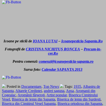
Icoane pe sticlă de
IOANA LUŢAI
–
Icoanepesticla-Sapanta.Ro
Fotografii de
CRISTINA NICHITUŞ RONCEA
–
Precum-in-
cer.Ro
Pentru comenzi:
comenzi@icoanepesticla-sapanta.ro
Sursa foto:
Calendar SAPANTA 2013
Posted in
Documentare
,
Top News
Tags:
1935
,
Albastru de
Sapanta
,
Altarele Credintei
,
andrei saguna
,
Apsa
,
Aromanii din
Cogealac
,
Aromânii fârşeroţi
,
Artist popular
,
Biserica Cimitirului
Vesel
,
Biserica de lemn din Sapanta
,
Biserica de lemn din Surdesti
,
Biserica din Cimitirul Vesel Sapanta
,
Biserica ortodoxa din Sapanta
,