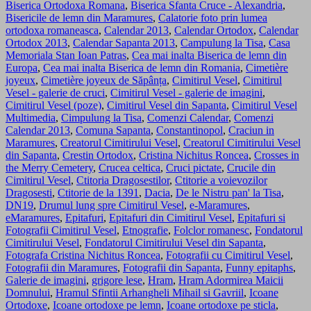
Biserica Ortodoxa Romana
,
Biserica Sfanta Cruce - Alexandria
,
Bisericile de lemn din Maramures
,
Calatorie foto prin lumea
ortodoxa romaneasca
,
Calendar 2013
,
Calendar Ortodox
,
Calendar
Ortodox 2013
,
Calendar Sapanta 2013
,
Campulung la Tisa
,
Casa
Memoriala Stan Ioan Patras
,
Cea mai inalta Biserica de lemn din
Europa
,
Cea mai inalta Biserica de lemn din Romania
,
Cimetière
joyeux
,
Cimetière joyeux de Săpânța
,
Cimitirul Vesel
,
Cimitirul
Vesel - galerie de cruci
,
Cimitirul Vesel - galerie de imagini
,
Cimitirul Vesel (poze)
,
Cimitirul Vesel din Sapanta
,
Cimitirul Vesel
Multimedia
,
Cimpulung la Tisa
,
Comenzi Calendar
,
Comenzi
Calendar 2013
,
Comuna Sapanta
,
Constantinopol
,
Craciun in
Maramures
,
Creatorul Cimitirului Vesel
,
Creatorul Cimitirului Vesel
din Sapanta
,
Crestin Ortodox
,
Cristina Nichitus Roncea
,
Crosses in
the Merry Cemetery
,
Crucea celtica
,
Cruci pictate
,
Crucile din
Cimitirul Vesel
,
Ctitoria Dragosestilor
,
Ctitorie a voievozilor
Dragosesti
,
Ctitorie de la 1391
,
Dacia
,
De le Nistru pan' la Tisa
,
DN19
,
Drumul lung spre Cimitirul Vesel
,
e-Maramures
,
eMaramures
,
Epitafuri
,
Epitafuri din Cimitirul Vesel
,
Epitafuri si
Fotografii Cimitirul Vesel
,
Etnografie
,
Folclor romanesc
,
Fondatorul
Cimitirului Vesel
,
Fondatorul Cimitirului Vesel din Sapanta
,
Fotografa Cristina Nichitus Roncea
,
Fotografii cu Cimitirul Vesel
,
Fotografii din Maramures
,
Fotografii din Sapanta
,
Funny epitaphs
,
Galerie de imagini
,
grigore lese
,
Hram
,
Hram Adormirea Maicii
Domnului
,
Hramul Sfintii Arhangheli Mihail si Gavriil
,
Icoane
Ortodoxe
,
Icoane ortodoxe pe lemn
,
Icoane ortodoxe pe sticla
,