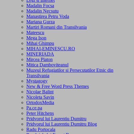
Legi si Internet
Madalin Focsa
Madalin Necsutu
Manastirea Petru Voda
Mariana Gurza
Martiri Romani din Transilvania
Mateescu
Mega Ison
Mihai Ghimpu
MIHAI-EMINESCU.RO
MINERIADA
Mircea Platon
Mitica Damboviteanul
Muzeul Refugiatilor si Persecutatilor Etnic din
Transilvania
Mystagogy
New & Free Word Press Themes
Nicolae Balint
Nicoleta Savin
OrtodoxMedia
Pa.ce.pa
Peter Hitchens
Pridvorul lui Laurentiu Dumitru
Pridvorul lui Laurentiu Dumitru Blog
Radu Portocala