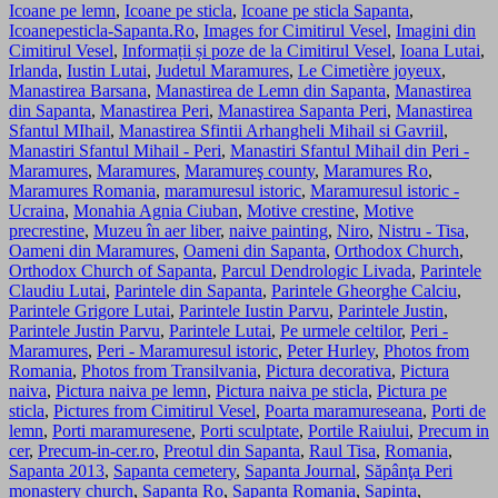
Icoane pe lemn
,
Icoane pe sticla
,
Icoane pe sticla Sapanta
,
Icoanepesticla-Sapanta.Ro
,
Images for Cimitirul Vesel
,
Imagini din
Cimitirul Vesel
,
Informații și poze de la Cimitirul Vesel
,
Ioana Lutai
,
Irlanda
,
Iustin Lutai
,
Judetul Maramures
,
Le Cimetière joyeux
,
Manastirea Barsana
,
Manastirea de Lemn din Sapanta
,
Manastirea
din Sapanta
,
Manastirea Peri
,
Manastirea Sapanta Peri
,
Manastirea
Sfantul MIhail
,
Manastirea Sfintii Arhangheli Mihail si Gavriil
,
Manastiri Sfantul Mihail - Peri
,
Manastiri Sfantul Mihail din Peri -
Maramures
,
Maramures
,
Maramureş county
,
Maramures Ro
,
Maramures Romania
,
maramuresul istoric
,
Maramuresul istoric -
Ucraina
,
Monahia Agnia Ciuban
,
Motive crestine
,
Motive
precrestine
,
Muzeu în aer liber
,
naive painting
,
Niro
,
Nistru - Tisa
,
Oameni din Maramures
,
Oameni din Sapanta
,
Orthodox Church
,
Orthodox Church of Sapanta
,
Parcul Dendrologic Livada
,
Parintele
Claudiu Lutai
,
Parintele din Sapanta
,
Parintele Gheorghe Calciu
,
Parintele Grigore Lutai
,
Parintele Iustin Parvu
,
Parintele Justin
,
Parintele Justin Parvu
,
Parintele Lutai
,
Pe urmele celtilor
,
Peri -
Maramures
,
Peri - Maramuresul istoric
,
Peter Hurley
,
Photos from
Romania
,
Photos from Transilvania
,
Pictura decorativa
,
Pictura
naiva
,
Pictura naiva pe lemn
,
Pictura naiva pe sticla
,
Pictura pe
sticla
,
Pictures from Cimitirul Vesel
,
Poarta maramureseana
,
Porti de
lemn
,
Porti maramuresene
,
Porti sculptate
,
Portile Raiului
,
Precum in
cer
,
Precum-in-cer.ro
,
Preotul din Sapanta
,
Raul Tisa
,
Romania
,
Sapanta 2013
,
Sapanta cemetery
,
Sapanta Journal
,
Săpânţa Peri
monastery church
,
Sapanta Ro
,
Sapanta Romania
,
Sapinta
,