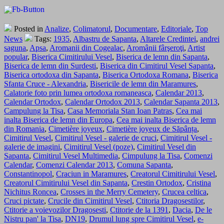
Posted in
Analize
,
Colimatorul
,
Documentare
,
Editoriale
,
Top
News
Tags:
1935
,
Albastru de Sapanta
,
Altarele Credintei
,
andrei
saguna
,
Apsa
,
Aromanii din Cogealac
,
Aromânii fârşeroţi
,
Artist
popular
,
Biserica Cimitirului Vesel
,
Biserica de lemn din Sapanta
,
Biserica de lemn din Surdesti
,
Biserica din Cimitirul Vesel Sapanta
,
Biserica ortodoxa din Sapanta
,
Biserica Ortodoxa Romana
,
Biserica
Sfanta Cruce - Alexandria
,
Bisericile de lemn din Maramures
,
Calatorie foto prin lumea ortodoxa romaneasca
,
Calendar 2013
,
Calendar Ortodox
,
Calendar Ortodox 2013
,
Calendar Sapanta 2013
,
Campulung la Tisa
,
Casa Memoriala Stan Ioan Patras
,
Cea mai
inalta Biserica de lemn din Europa
,
Cea mai inalta Biserica de lemn
din Romania
,
Cimetière joyeux
,
Cimetière joyeux de Săpânța
,
Cimitirul Vesel
,
Cimitirul Vesel - galerie de cruci
,
Cimitirul Vesel -
galerie de imagini
,
Cimitirul Vesel (poze)
,
Cimitirul Vesel din
Sapanta
,
Cimitirul Vesel Multimedia
,
Cimpulung la Tisa
,
Comenzi
Calendar
,
Comenzi Calendar 2013
,
Comuna Sapanta
,
Constantinopol
,
Craciun in Maramures
,
Creatorul Cimitirului Vesel
,
Creatorul Cimitirului Vesel din Sapanta
,
Crestin Ortodox
,
Cristina
Nichitus Roncea
,
Crosses in the Merry Cemetery
,
Crucea celtica
,
Cruci pictate
,
Crucile din Cimitirul Vesel
,
Ctitoria Dragosestilor
,
Ctitorie a voievozilor Dragosesti
,
Ctitorie de la 1391
,
Dacia
,
De le
Nistru pan' la Tisa
,
DN19
,
Drumul lung spre Cimitirul Vesel
,
e-