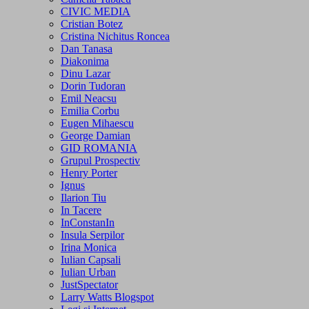
CIVIC MEDIA
Cristian Botez
Cristina Nichitus Roncea
Dan Tanasa
Diakonima
Dinu Lazar
Dorin Tudoran
Emil Neacsu
Emilia Corbu
Eugen Mihaescu
George Damian
GID ROMANIA
Grupul Prospectiv
Henry Porter
Ignus
Ilarion Tiu
In Tacere
InConstanIn
Insula Serpilor
Irina Monica
Iulian Capsali
Iulian Urban
JustSpectator
Larry Watts Blogspot