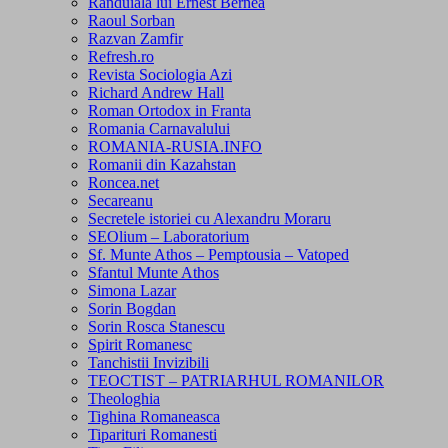
Randuiala lui Ernest Bernea
Raoul Sorban
Razvan Zamfir
Refresh.ro
Revista Sociologia Azi
Richard Andrew Hall
Roman Ortodox in Franta
Romania Carnavalului
ROMANIA-RUSIA.INFO
Romanii din Kazahstan
Roncea.net
Secareanu
Secretele istoriei cu Alexandru Moraru
SEOlium – Laboratorium
Sf. Munte Athos – Pemptousia – Vatoped
Sfantul Munte Athos
Simona Lazar
Sorin Bogdan
Sorin Rosca Stanescu
Spirit Romanesc
Tanchistii Invizibili
TEOCTIST – PATRIARHUL ROMANILOR
Theologhia
Tighina Romaneasca
Tiparituri Romanesti