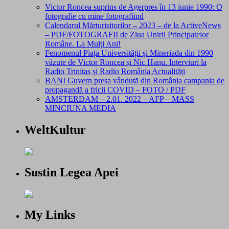
Victor Roncea suprins de Agerpres în 13 iunie 1990: O
fotografie cu mine fotografiind
Calendarul Mărturisitorilor – 2023 – de la ActiveNews
– PDF/FOTOGRAFII de Ziua Unirii Principatelor
Române. La Mulți Ani!
Fenomenul Piața Universității și Mineriada din 1990
văzute de Victor Roncea și Nic Hanu. Interviuri la
Radio Trinitas și Radio România Actualități
BANI Guvern presa vândută din România campania de
propagandă a fricii COVID – FOTO / PDF
AMSTERDAM – 2.01. 2022 – AFP – MASS
MINCIUNA MEDIA
WeltKultur
Sustin Legea Apei
My Links