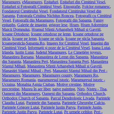
Maramures
,
eMaramures
,
Epitafuri
,
Epitafuri din Cimitirul Vesel
,
Epitafuri si Fotografii Cimitirul Vesel
,
Etnografie
,
Folclor romanesc
,
Fondatorul Cimitirului Vesel
,
Fondatorul Cimitirului Vesel din
Sapanta
,
Fotografa Cristina Nichitus Roncea
,
Fotografii cu Cimitirul
Vesel
,
Fotografii din Maramures
,
Fotografii din Sapanta
,
Funny
epitaphs
,
Galerie de imagini
,
grigore lese
,
Hram
,
Hram Adormirea
Maicii Domnului
,
Hramul Sfintii Arhangheli Mihail si Gavriil
,
Icoane Ortodoxe
,
Icoane ortodoxe pe lemn
,
Icoane ortodoxe pe
sticla
,
Icoane pe lemn
,
Icoane pe sticla
,
Icoane pe sticla Sapanta
,
Icoanepesticla-Sapanta.Ro
,
Images for Cimitirul Vesel
,
Imagini din
Cimitirul Vesel
,
Informații și poze de la Cimitirul Vesel
,
Ioana Lutai
,
Irlanda
,
Iustin Lutai
,
Judetul Maramures
,
Le Cimetière joyeux
,
Manastirea Barsana
,
Manastirea de Lemn din Sapanta
,
Manastirea
din Sapanta
,
Manastirea Peri
,
Manastirea Sapanta Peri
,
Manastirea
Sfantul MIhail
,
Manastirea Sfintii Arhangheli Mihail si Gavriil
,
Manastiri Sfantul Mihail - Peri
,
Manastiri Sfantul Mihail din Peri -
Maramures
,
Maramures
,
Maramureş county
,
Maramures Ro
,
Maramures Romania
,
maramuresul istoric
,
Maramuresul istoric -
Ucraina
,
Monahia Agnia Ciuban
,
Motive crestine
,
Motive
precrestine
,
Muzeu în aer liber
,
naive painting
,
Niro
,
Nistru - Tisa
,
Oameni din Maramures
,
Oameni din Sapanta
,
Orthodox Church
,
Orthodox Church of Sapanta
,
Parcul Dendrologic Livada
,
Parintele
Claudiu Lutai
,
Parintele din Sapanta
,
Parintele Gheorghe Calciu
,
Parintele Grigore Lutai
,
Parintele Iustin Parvu
,
Parintele Justin
,
Parintele Justin Parvu
,
Parintele Lutai
,
Pe urmele celtilor
,
Peri -