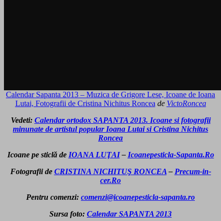
Calendar Sapanta 2013 – Muzica de Grigore Lese, Icoane de Ioana
Lutai, Fotografii de Cristina Nichitus Roncea
de
VictoRoncea
Vedeti:
Calendar ortodox SAPANTA 2013. Icoane si fotografii
minunate de artistul popular Ioana Lutai si Cristina Nichitus
Roncea
Icoane pe sticlă de
IOANA LUŢAI
–
Icoanepesticla-Sapanta.Ro
Fotografii de
CRISTINA NICHITUŞ RONCEA
–
Precum-in-
cer.Ro
Pentru comenzi:
comenzi@icoanepesticla-sapanta.ro
Sursa foto:
Calendar SAPANTA 2013