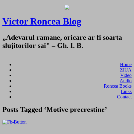
Victor Roncea Blog
„Adevarul ramane, oricare ar fi soarta
slujitorilor sai" – Gh. I. B.
Home
ZIUA
Video
Audio
Roncea Books
Links
Contact
Posts Tagged ‘Motive precrestine’