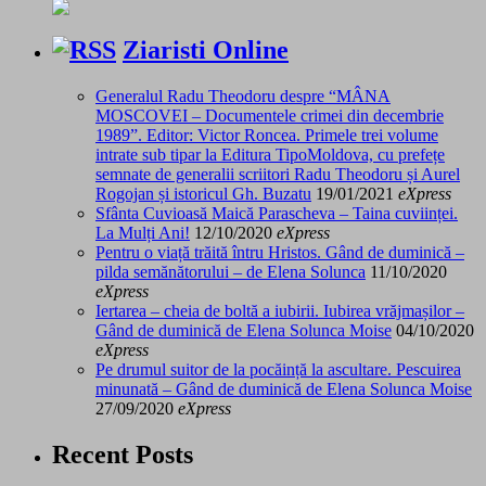
Ziaristi Online
Generalul Radu Theodoru despre “MÂNA
MOSCOVEI – Documentele crimei din decembrie
1989”. Editor: Victor Roncea. Primele trei volume
intrate sub tipar la Editura TipoMoldova, cu prefețe
semnate de generalii scriitori Radu Theodoru și Aurel
Rogojan și istoricul Gh. Buzatu
19/01/2021
eXpress
Sfânta Cuvioasă Maică Parascheva – Taina cuviinței.
La Mulți Ani!
12/10/2020
eXpress
Pentru o viață trăită întru Hristos. Gând de duminică –
pilda semănătorului – de Elena Solunca
11/10/2020
eXpress
Iertarea – cheia de boltă a iubirii. Iubirea vrăjmașilor –
Gând de duminică de Elena Solunca Moise
04/10/2020
eXpress
Pe drumul suitor de la pocăință la ascultare. Pescuirea
minunată – Gând de duminică de Elena Solunca Moise
27/09/2020
eXpress
Recent Posts