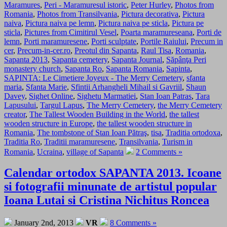
Maramures
,
Peri - Maramuresul istoric
,
Peter Hurley
,
Photos from
Romania
,
Photos from Transilvania
,
Pictura decorativa
,
Pictura
naiva
,
Pictura naiva pe lemn
,
Pictura naiva pe sticla
,
Pictura pe
sticla
,
Pictures from Cimitirul Vesel
,
Poarta maramureseana
,
Porti de
lemn
,
Porti maramuresene
,
Porti sculptate
,
Portile Raiului
,
Precum in
cer
,
Precum-in-cer.ro
,
Preotul din Sapanta
,
Raul Tisa
,
Romania
,
Sapanta 2013
,
Sapanta cemetery
,
Sapanta Journal
,
Săpânţa Peri
monastery church
,
Sapanta Ro
,
Sapanta Romania
,
Sapinta
,
SAPINTA: Le Cimetiere Joyeux - The Merry Cemetery
,
sfanta
maria
,
Sfanta Marie
,
Sfintii Arhangheli Mihail si Gavriil
,
Shaun
Davey
,
Sighet Online
,
Sighetu Marmatiei
,
Stan Ioan Patras
,
Tara
Lapusului
,
Targul Lapus
,
The Merry Cemetery
,
the Merry Cemetery
creator
,
The Tallest Wooden Building in the World
,
the tallest
wooden structure in Europe
,
the tallest wooden structure in
Romania
,
The tombstone of Stan Ioan Pătraş
,
tisa
,
Traditia ortodoxa
,
Traditia Ro
,
Traditii maramuresene
,
Transilvania
,
Turism in
Romania
,
Ucraina
,
village of Sapanta
2 Comments »
Calendar ortodox SAPANTA 2013. Icoane
si fotografii minunate de artistul popular
Ioana Lutai si Cristina Nichitus Roncea
January 2nd, 2013
VR
8 Comments »