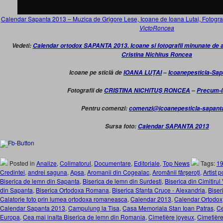
Calendar Sapanta 2013 – Muzica de Grigore Lese, Icoane de Ioana Lutai, Fotograf
VictoRoncea
Vedeti:
Calendar ortodox SAPANTA 2013. Icoane si fotografii minunate de art
Cristina Nichitus Roncea
Icoane pe sticlă de
IOANA LUŢAI
–
Icoanepesticla-Sa
Fotografii de
CRISTINA NICHITUŞ RONCEA
–
Precum-i
Pentru comenzi:
comenzi@icoanepesticla-sapant
Sursa foto:
Calendar SAPANTA 2013
Posted in
Analize
,
Colimatorul
,
Documentare
,
Editoriale
,
Top News
Tags:
1
Credintei
,
andrei saguna
,
Apsa
,
Aromanii din Cogealac
,
Aromânii fârşeroţi
,
Artist 
Biserica de lemn din Sapanta
,
Biserica de lemn din Surdesti
,
Biserica din Cimitiru
din Sapanta
,
Biserica Ortodoxa Romana
,
Biserica Sfanta Cruce - Alexandria
,
Biser
Calatorie foto prin lumea ortodoxa romaneasca
,
Calendar 2013
,
Calendar Ortodox
Calendar Sapanta 2013
,
Campulung la Tisa
,
Casa Memoriala Stan Ioan Patras
,
Ce
Europa
,
Cea mai inalta Biserica de lemn din Romania
,
Cimetière joyeux
,
Cimetièr