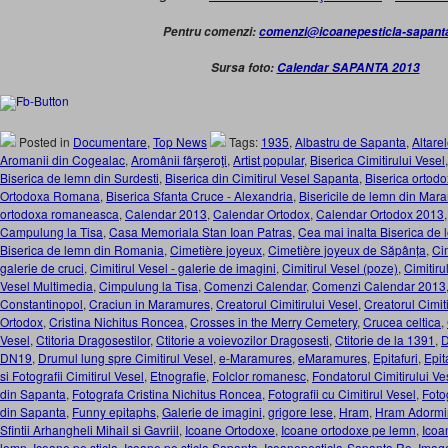
Pentru comenzi:
comenzi@icoanepesticla-sapant
Sursa foto:
Calendar SAPANTA 2013
Posted in
Documentare
,
Top News
Tags:
1935
,
Albastru de Sapanta
,
Altare
Aromanii din Cogealac
,
Aromânii fârşeroţi
,
Artist popular
,
Biserica Cimitirului Vesel
Biserica de lemn din Surdesti
,
Biserica din Cimitirul Vesel Sapanta
,
Biserica ortod
Ortodoxa Romana
,
Biserica Sfanta Cruce - Alexandria
,
Bisericile de lemn din Mar
ortodoxa romaneasca
,
Calendar 2013
,
Calendar Ortodox
,
Calendar Ortodox 2013
Campulung la Tisa
,
Casa Memoriala Stan Ioan Patras
,
Cea mai inalta Biserica de
Biserica de lemn din Romania
,
Cimetière joyeux
,
Cimetière joyeux de Săpânța
,
Cim
galerie de cruci
,
Cimitirul Vesel - galerie de imagini
,
Cimitirul Vesel (poze)
,
Cimitiru
Vesel Multimedia
,
Cimpulung la Tisa
,
Comenzi Calendar
,
Comenzi Calendar 2013
Constantinopol
,
Craciun in Maramures
,
Creatorul Cimitirului Vesel
,
Creatorul Cimit
Ortodox
,
Cristina Nichitus Roncea
,
Crosses in the Merry Cemetery
,
Crucea celtica
,
Vesel
,
Ctitoria Dragosestilor
,
Ctitorie a voievozilor Dragosesti
,
Ctitorie de la 1391
,
D
DN19
,
Drumul lung spre Cimitirul Vesel
,
e-Maramures
,
eMaramures
,
Epitafuri
,
Epit
si Fotografii Cimitirul Vesel
,
Etnografie
,
Folclor romanesc
,
Fondatorul Cimitirului Ve
din Sapanta
,
Fotografa Cristina Nichitus Roncea
,
Fotografii cu Cimitirul Vesel
,
Foto
din Sapanta
,
Funny epitaphs
,
Galerie de imagini
,
grigore lese
,
Hram
,
Hram Adormir
Sfintii Arhangheli Mihail si Gavriil
,
Icoane Ortodoxe
,
Icoane ortodoxe pe lemn
,
Icoa
lemn
,
Icoane pe sticla
,
Icoane pe sticla Sapanta
,
Icoanepesticla-Sapanta.Ro
,
Image