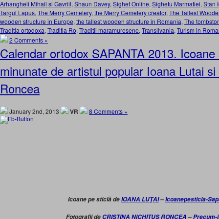
Arhangheli Mihail si Gavriil
,
Shaun Davey
,
Sighet Online
,
Sighetu Marmatiei
,
Stan 
Targul Lapus
,
The Merry Cemetery
,
the Merry Cemetery creator
,
The Tallest Wooden
wooden structure in Europe
,
the tallest wooden structure in Romania
,
The tombston
Traditia ortodoxa
,
Traditia Ro
,
Traditii maramuresene
,
Transilvania
,
Turism in Roma
2 Comments »
Calendar ortodox SAPANTA 2013. Icoane si
minunate de artistul popular Ioana Lutai si 
Roncea
January 2nd, 2013
VR
8 Comments »
Icoane pe sticlă de
IOANA LUŢAI
–
Icoanepesticla-Sa
Fotografii de
CRISTINA NICHITUŞ RONCEA
–
Precum-i